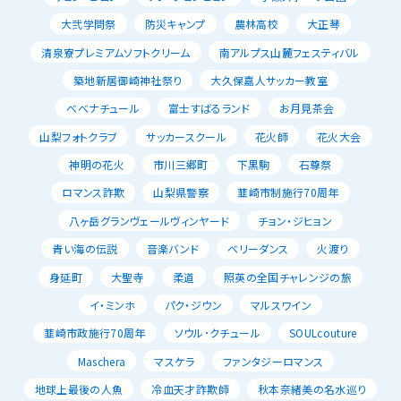
大弐学問祭
防災キャンプ
農林高校
大正琴
清泉寮プレミアムソフトクリーム
南アルプス山麓フェスティバル
築地新居御崎神社祭り
大久保嘉人サッカー教室
べべナチュール
富士すばるランド
お月見茶会
山梨フォトクラブ
サッカースクール
花火師
花火大会
神明の花火
市川三郷町
下黒駒
石尊祭
ロマンス詐欺
山梨県警察
韮崎市制施行70周年
八ヶ岳グランヴェールヴィンヤード
チョン・ジヒョン
青い海の伝説
音楽バンド
ベリーダンス
火渡り
身延町
大聖寺
柔道
照英の全国チャレンジの旅
イ・ミンホ
パク・ジウン
マルスワイン
韮崎市政施行70周年
ソウル･クチュール
SOULcouture
Maschera
マスケラ
ファンタジーロマンス
地球上最後の人魚
冷血天才詐欺師
秋本奈緒美の名水巡り