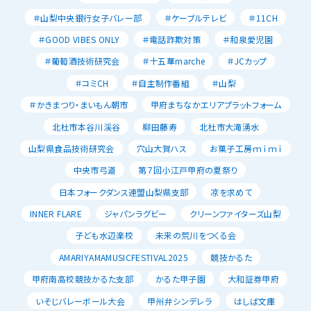
＃山梨中央銀行女子バレー部
＃ケーブルテレビ
＃11CH
＃GOOD VIBES ONLY
＃電話詐欺対策
＃和泉愛児園
＃葡萄酒技術研究会
＃十五華marche
＃JCカップ
＃コミCH
＃自主制作番組
＃山梨
＃かきまつり・まいもん朝市
甲府まちなかエリアプラットフォーム
北杜市本谷川渓谷
柳田藤寿
北杜市大滝湧水
山梨県食品技術研究会
穴山大賀ハス
お菓子工房ｍｉｍｉ
中央市弓道
第７回小江戸甲府の夏祭り
日本フォークダンス連盟山梨県支部
凉を求めて
INNER FLARE
ジャパンラグビー
クリーンファイターズ山梨
子ども水辺楽校
未来の荒川をつくる会
AMARIYAMAMUSICFESTIVAL2025
競技かるた
甲府南高校競技かるた支部
かるた甲子園
大和証券甲府
いそじバレーボール大会
甲州弁シンデレラ
はしば文庫