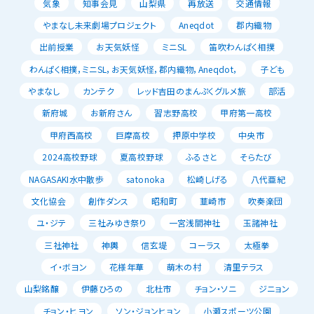
気象
知事会見
山梨県
再放送
交通情報
やまなし未来劇場プロジェクト
Aneqdot
郡内織物
出前授業
お天気妖怪
ミニSL
笛吹わんぱく相撲
わんぱく相撲，ミニSL，お天気妖怪，郡内織物，Aneqdot，
子ども
やまなし
カンテク
レッド吉田のまんぷくグルメ旅
部活
新府城
お新府さん
習志野高校
甲府第一高校
甲府西高校
巨摩高校
押原中学校
中央市
2024高校野球
夏高校野球
ふるさと
そらたび
NAGASAKI水中散歩
satonoka
松崎しげる
八代亜紀
文化協会
創作ダンス
昭和町
韮崎市
吹奏楽団
ユ・ジテ
三社みゆき祭り
一宮浅間神社
玉諸神社
三社神社
神輿
信玄堤
コーラス
太極拳
イ・ボヨン
花様年華
萌木の村
清里テラス
山梨銘醸
伊藤ひろの
北杜市
チョン・ソニ
ジニョン
チョン・ヒヨン
ソン・ジョンヒョン
小瀬スポーツ公園