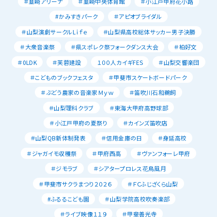
＃韮崎アリーナ
＃韮崎中央体育館
＃小江戸甲府花小路
#かみすきパーク
＃アピオブライダル
＃山梨演劇サークルLｉｆｅ
＃山梨県高校総体サッカー男子決勝
＃大衆音楽祭
＃県スポレク祭フォークダンス大会
＃柏好文
＃0LDK
＃芙蓉建設
１００人カイギFES
＃山梨交響楽団
＃こどものブックフェスタ
＃甲斐市スケートボードパーク
＃ぶどう農家の音楽家Ｍｙｗ
＃笛吹川石和鵜飼
＃山梨理科クラブ
＃東海大甲府高野球部
＃小江戸甲府の夏祭り
＃カインズ笛吹店
＃山梨QB新体制発表
＃信用金庫の日
＃身延高校
＃ジャガイモ収穫祭
＃甲府西高
＃ヴァンフォーレ甲府
＃ジモラブ
＃シアタープロレス花鳥風月
＃甲斐市サクラまつり２０２６
＃ＦＣふじざくら山梨
#ふるるこども園
＃山梨学院高校吹奏楽部
＃ライブ映像１１９
＃甲斐善光寺