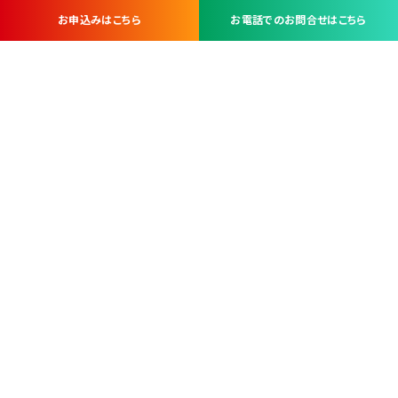
お申込みはこちら
お電話でのお問合せはこちら
お問い合わせ・お申し込みは
※当社は山梨県内 7 市 3 町を対象にケーブルテレビ・インターネ
ットサービスを提供する会社です。
総合受電窓口
コンタクトセンター
TEL.055-251-7111
甲府市北口2-14-14
MAP
＜電話＞ 月～金 9：00～19：00、（土・日・祝日）9：00～17：00
＜窓口＞ 月～土 9：00～16：30 ※日・祝日を除く
本社営業部