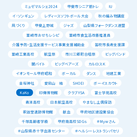
ミュゼマルシェ2024
甲斐市シニア筋トレ
IU
イ･ソンギュン
レディースソフトボール大会
秋の編み物講座
凧づくり
甲斐上野城
ジャズ
山梨県フォークダンス連盟
韮崎市おせちレシピ
韮崎市食生活改善推進員
介護予防・生活支援サービス事業支援補助金
笛吹市長寿支援課
韮崎工業高校
航空祭
市川三郷町合唱祭
ビッグバンド
闇バイト
ビッグベアーズ
カルロスＫ
イオンモール甲府昭和
ボーカル
ダンス
地建工業
金桜神社
愛宕山 結
SHOEI
ボーイスカウト
KaKo
印傳博物館
クラブYSA
富士学苑高校
青洲高校
日本航空高校
やまなし土偶探訪
釈迦堂遺跡博物館
献血
甲府地区建設業協会
千塚高齢者学級
甲府南高校SDGｓ
＃Mｙwさん
＃山梨県赤十字血液センター
＃ヘルシーレストランパセリ