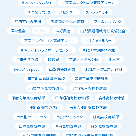
＃おひさまマルシェ
＃東京エレクトロン韮崎アリーナ
やまなしパラスポーツセンター
ストレッチラボ
甲府室内合奏団
高畑延命開運地蔵尊
アームレスリング
深松優宝
EVOLT
友好県省
山梨県看護教育研究協議会
東京エレクトロン 韮崎アリーナ
おひさまマルシェ
＃やまなしパラスポーツセンター
＃釈迦堂遺跡博物館
＃印傳博物館
印傳屋
韮崎大村記念公園
栗原恵
キャリメリSpace
山梨県舞踊連盟
北杜フラ・フェスティバル
帝京山梨看護専門学校
韮崎工業高校野球部
山梨学院高校野球部
帝京第三高校野球部
甲府商業高校野球部
甲府昭和高校野球部
農林高校野球部
甲府西高校野球部
東海大甲府高校野球部
＃目指せ！テッペン
目指せ！テッペン
韮崎高校野球部
巨摩高校野球部
青洲高校野球部
身延高校野球部
駿台甲府高校野球部
甲陵高校・上野原高校野球部