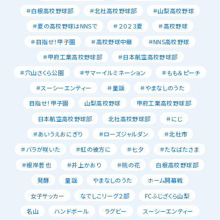
＃白根高校野球部
＃北杜高校野球部
＃山梨高校野球
＃夏の高校野球はNNSで
＃２０２３夏
＃高校野球
＃目指せ！甲子園
＃高校野球中継
＃NNS高校野球
＃甲府工業高校野球部
＃日本航空高校野球部
＃穴山さくら公園
＃サマーイルミネーション
＃もも＆ピーチ
＃スーシーエンティー
＃童謡
＃やまなしのうた
目指せ！甲子園
山梨高校野球
甲府工業高校野球部
日本航空高校野球部
北杜高校野球部
＃にじ
＃あいうえおにぎり
＃ローズジャルダン
＃北杜市
＃バラが咲いた
＃虹の彼方に
＃七夕
＃たなばたさま
＃根岸哲也
＃井上かおり
＃桃の花
白根高校野球部
発酵
童謡
やまなしのうた
ホーム開幕戦
女子サッカー
なでしこリーグ２部
FCふじざくら山梨
名山
ハンドボール
ラグビー
スーシーエンティー