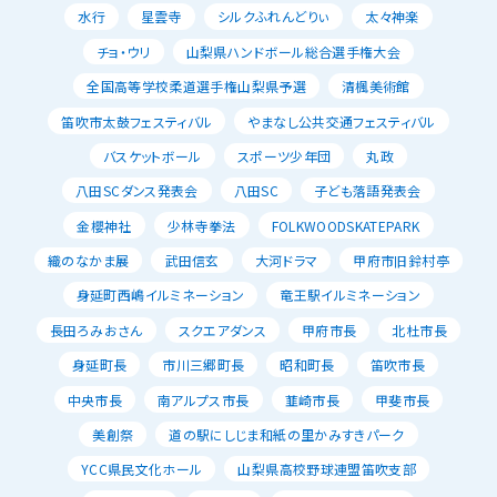
水行
星雲寺
シルクふれんどりぃ
太々神楽
チョ・ウリ
山梨県ハンドボール総合選手権大会
全国高等学校柔道選手権山梨県予選
清楓美術館
笛吹市太鼓フェスティバル
やまなし公共交通フェスティバル
バスケットボール
スポーツ少年団
丸政
八田SCダンス発表会
八田SC
子ども落語発表会
金櫻神社
少林寺拳法
FOLKWOODSKATEPARK
織のなかま展
武田信玄
大河ドラマ
甲府市旧鈴村亭
身延町西嶋イルミネーション
竜王駅イルミネーション
長田ろみおさん
スクエアダンス
甲府市長
北杜市長
身延町長
市川三郷町長
昭和町長
笛吹市長
中央市長
南アルプス市長
韮崎市長
甲斐市長
美創祭
道の駅にしじま和紙の里かみすきパーク
YCC県民文化ホール
山梨県高校野球連盟笛吹支部