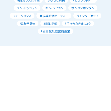
#防災リズム体操
ふるさと納税
#となりのトトロ
ユン・ドゥジュン
キム・ジヒョン
ポンダンポンダン
フォークダンス
大規模婚活パーティー
ウインターカップ
気象予報士
#BELIEVE
#手をたたきましょう
#お天気妖怪出前授業