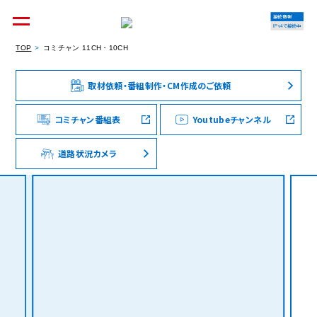
接続情報
IPv4で接続中
TOP
コミチャン 11CH・10CH
取材依頼・番組制作・CM作成のご依頼
個人のお客様
集合住宅オーナーの方
コミチャン番組表
Youtubeチャンネル
道路状況カメラ
法人のお客様
料金シミュレーション
資料請求