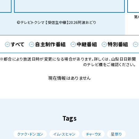
第6
©テレビトクシマ 【受信生中継】2026阿波おどり
すべて
自主制作番組
中継番組
特別番組
※都合により放送日時が変更になる場合があります。詳しくは、山梨日日新聞
のテレビ欄をご確認ください。
現在情報はありません
Tags
クァク・ドンヨン
イム・スヒャン
チャ・ウヌ
星祭り