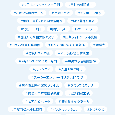
#９月はアルツハイマー月間
＃男性の料理教室
＃ちかい高齢者サロン
＃手話で交流
＃ｅスポーツ大会
＃甲府市富竹，地区納涼盆踊り
＃納涼盆踊り大会
＃北杜市白州町
#県内ぶらり
レザークラフト
＃園児たちが和太鼓で交流
＃山梨フォトクラブ写真展
#中央市水害避難訓練
#お茶の間に安心を最新作
＃蓮照寺
＃防災リズム体操
＃お天気妖怪出前授業
＃９月はアルツハイマー月間
＃中央市水害避難訓練
＃元気シニア
＃人生100年時代
＃スーシーエンティーオリジナルソング
＃歯科矯正歯科GOOD SMILE
＃ジモラブミステリー
＃東海大甲府高校武道館
＃武道館竣工式
＃ピアノコンサート
＃笛吹みんなの夏休み
＃甲斐市松尾神社祭典
＃ベストセレクション
＃ふじのやま