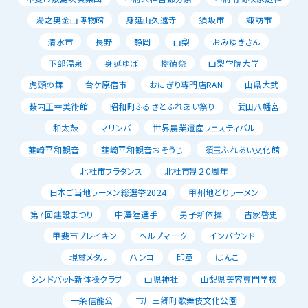
湯之奥金山博物館
身延山久遠寺
須坂市
諏訪市
清水市
長野
静岡
山梨
おみゆきさん
下部温泉
身延ゆば
樹徳祭
山梨学院大学
虎頭の舞
台ケ原宿市
おにぎり専門店RAN
山県大弐
薮内正幸美術館
昭和町ふるさとふれあい祭り
武田八幡宮
和太鼓
マリンバ
世界農業遺産フェスティバル
韮崎平和観音
韮崎平和観音おそうじ
須玉ふれあい文化館
北杜市フラダンス
北杜市制２０周年
日本ご当地ラーメン総選挙2024
甲州地どりラーメン
第７回建設まつり
中澤陸選手
男子新体操
古家啓史
甲斐市ブレイキン
ヘルプマーク
インバウンド
現璽メタル
ハンコ
印章
はんこ
シンドバット新体操クラブ
山県神社
山梨県美容専門学校
一条信龍公
市川三郷町歌舞伎文化公園