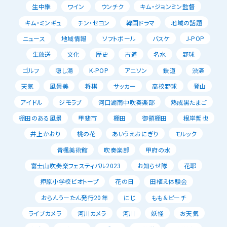
生中継
ワイン
ウンチク
キム・ジョンミン監督
キム・ミンギュ
チン・セヨン
韓国ドラマ
地域の話題
ニュース
地域情報
ソフトボール
バスケ
J-POP
生放送
文化
歴史
古道
名水
野球
ゴルフ
隠し湯
K-POP
アニソン
鉄道
渋滞
天気
風景美
将棋
サッカー
高校野球
登山
アイドル
ジモラブ
河口湖南中吹奏楽部
熟成黒たまご
棚田のある風景
甲斐市
棚田
御領棚田
根岸哲也
井上かおり
桃の花
あいうえおにぎり
モルック
青楓美術館
吹奏楽部
甲府の水
富士山吹奏楽フェスティバル2023
お知らせ隊
花耶
押原小学校ビオトープ
花の日
田植え体験会
おらんうーたん発行20年
にじ
もも＆ピーチ
ライブカメラ
河川カメラ
河川
妖怪
お天気