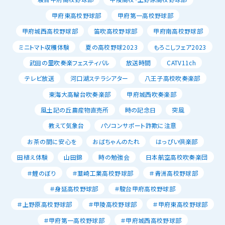
甲府東高校野球部
甲府第一高校野球部
甲府城西高校野球部
笛吹高校野球部
甲府南高校野球部
ミニトマト収穫体験
夏の高校野球2023
もろこしフェア2023
武田の里吹奏楽フェスティバル
放送時間
CATV11ch
テレビ放送
河口湖ステラシアター
八王子高校吹奏楽部
東海大高輪台吹奏楽部
甲府城西吹奏楽部
風土記の丘農産物直売所
時の記念日
突風
教えて気象台
パソコンサポート詐欺に注意
お茶の間に安心を
おばちゃんのたれ
はっぴい倶楽部
田植え体験
山田錦
時の勉強会
日本航空高校吹奏楽団
＃鯉のぼり
＃韮崎工業高校野球部
＃青洲高校野球部
＃身延高校野球部
＃駿台甲府高校野球部
＃上野原高校野球部
＃甲陵高校野球部
＃甲府東高校野球部
＃甲府第一高校野球部
＃甲府城西高校野球部