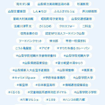
和モダン展
山梨県立美術館芸術の森
杉浦医院
山梨交響楽団
しん★ちび
ふえふきマルシェ
芦川植樹祭
韮崎大村美術館
昭和町母子愛育会
山梨交通感謝祭
五緒川津平太
さくらひめ
クロスフォー
二科会
信用金庫の日
認定NPO法人フードバンク山梨
フードバンクセット
伸太郎
甲府一校探求科
こうふ亀屋座
＃アピオ
＃すりだね香るカレーパン
＃山梨学院短期大学食物栄養科
＃山梨学院短期大学
＃山梨県建設業協会
＃富士眺望の湯ゆらり
＃山梨県新人大会空手道競技
＃山梨県警察
＃栗原恵
＃キャリメリSpace
＃甲府年金事務所
＃山梨学院大学
＃航空祭
＃日本航空高校
＃情報通信設備協会
＃くるぐる
＃児童相談所虐待対応ダイヤル
＃山梨学院小学校
＃六華マルシェ
＃１８９
＃ハンコの町六郷