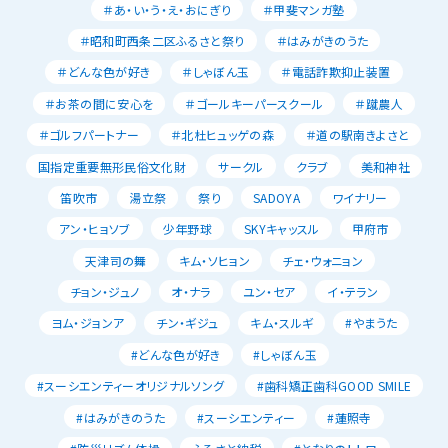
＃あ・い・う・え・おにぎり
＃甲斐マンガ塾
＃昭和町西条二区ふるさと祭り
＃はみがきのうた
＃どんな色が好き
＃しゃぼん玉
＃電話詐欺抑止装置
＃お茶の間に安心を
＃ゴールキーパースクール
＃蹴農人
＃ゴルフパートナー
＃北杜ヒュッゲの森
＃道の駅南きよさと
国指定重要無形民俗文化財
サークル
クラブ
美和神社
笛吹市
湯立祭
祭り
SADOYA
ワイナリー
アン・ヒョソブ
少年野球
SKYキャッスル
甲府市
天津司の舞
キム・ソヒョン
チェ・ウォニョン
チョン・ジュノ
オ・ナラ
ユン・セア
イ・テラン
ヨム・ジョンア
チン・ギジュ
キム・スルギ
#やまうた
#どんな色が好き
#しゃぼん玉
#スーシエンティーオリジナルソング
#歯科矯正歯科GOOD SMILE
#はみがきのうた
#スーシエンティー
#蓮照寺