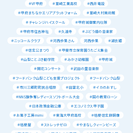
＃VF甲府
＃韮崎工業高校
＃西井電設
＃甲府まちなかエリアプラットフォーム
＃韮崎大村美術館
＃チャレンジハイスクール
＃甲府城御案内仕隊
＃甲府市住吉神社
＃久遠寺
＃ぶどう畑の音楽家
＃ニッコールクラブ
＃河西歩果さん
河西歩果
＃湖衣姫
＃信玄公まつり
＃甲斐市立保育園うたごえ集会
＃山梨ことぶき勧学院
＃みかさ幼稚園
＃甲府城
＃開花コンサート
＃武田の里音楽祭
＃フードバンク山梨こども支援プロジェクト
＃フードバンク山梨
＃市川三郷町町民合唱祭
＃田富北小
＃イカのおすし
＃NNS旗争奪レディースソフトボール大会
＃国の教育ローン
＃日本政策金融公庫
＃エコノミクス甲子園
＃お菓子工房mimi
＃東海大甲府高校
＃桔梗信玄餅銅像
＃桔梗屋
＃ストレッチゼロ
＃やまなしクィーンビーズ