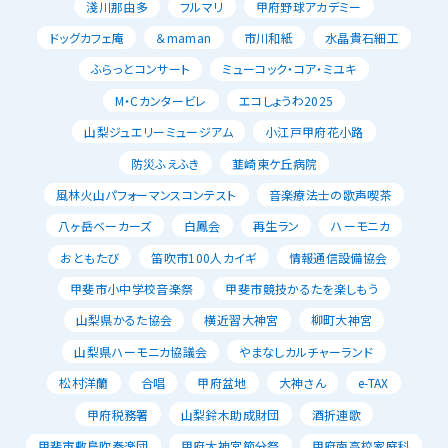
淺川那由多
フルマリ
甲府野球アカデミー
ドッグカフェ庵
＆maman
市川和紙
水晶貴石細工
ふらっとコンサート
ミューコック・コア・ミユキ
M・Cカンタービレ
エコしょうわ2025
山梨ジュエリーミュージアム
小江戸甲府花小路
防災ふえふき
韮崎東ケ丘病院
風林火山パフォーマンスコンテスト
音楽療法士の歌声喫茶
八ヶ岳ベーカーズ
白鳳会
再生ラン
ハーモニカ
おともたび
笛吹市100人カイギ
情報通信設備協会
甲斐市小中学校音楽祭
甲斐市競技かるたを楽しもう
山梨県かるた協会
横近習大神宮
柳町大神宮
山梨県ハーモニカ協議会
やまなしカルチャーランド
松村洋蘭
合唱
甲府盆地
大神さん
e-TAX
甲府税務署
山梨鈴木助成財団
酒折連歌
甲斐市敷島吹奏楽団
甲府大神宮節分祭
甲府南高校家庭科