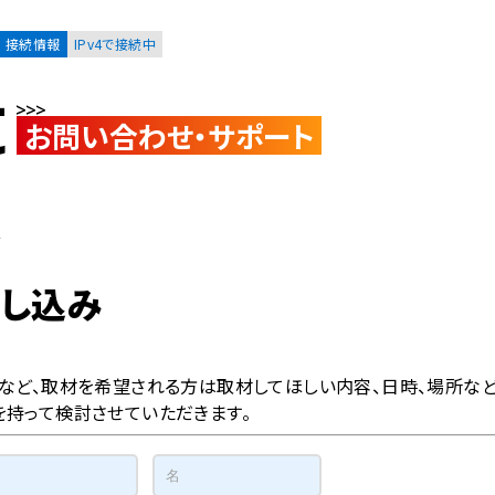
接続情報
IPv4で接続中
t
お問い合わせ・サポート
お客様
集合住宅オーナーの方
み
し込み
レーション
資料請求
など、取材を希望される方は取材してほしい内容、日時、場所など
を持って検討させていただきます。