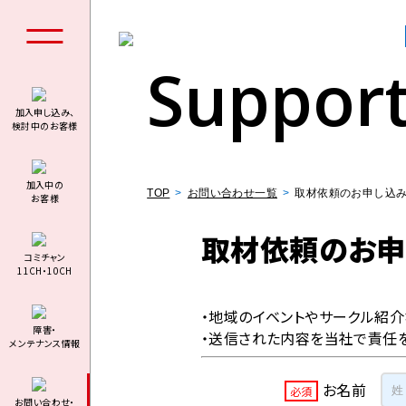
Suppor
加入申し込み、
検討中のお客様
個人の
加⼊中の
TOP
お問い合わせ一覧
取材依頼のお申し込
お客様
取材依頼のお申
コミチャン
11CH・10CH
料金シミュ
・地域のイベントやサークル紹介
障害・
・送信された内容を当社で責任
メンテナンス情報
お名前
必須
お問い合わせ・