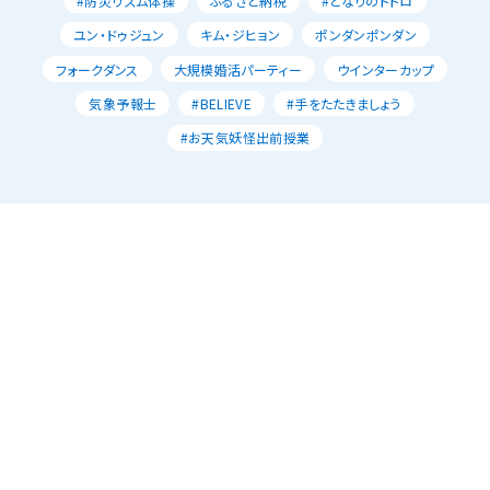
#防災リズム体操
ふるさと納税
#となりのトトロ
ユン・ドゥジュン
キム・ジヒョン
ポンダンポンダン
フォークダンス
大規模婚活パーティー
ウインターカップ
気象予報士
#BELIEVE
#手をたたきましょう
#お天気妖怪出前授業