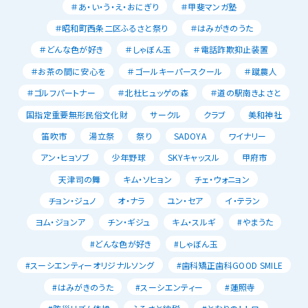
＃あ・い・う・え・おにぎり
＃甲斐マンガ塾
＃昭和町西条二区ふるさと祭り
＃はみがきのうた
＃どんな色が好き
＃しゃぼん玉
＃電話詐欺抑止装置
＃お茶の間に安心を
＃ゴールキーパースクール
＃蹴農人
＃ゴルフパートナー
＃北杜ヒュッゲの森
＃道の駅南きよさと
国指定重要無形民俗文化財
サークル
クラブ
美和神社
笛吹市
湯立祭
祭り
SADOYA
ワイナリー
アン・ヒョソブ
少年野球
SKYキャッスル
甲府市
天津司の舞
キム・ソヒョン
チェ・ウォニョン
チョン・ジュノ
オ・ナラ
ユン・セア
イ・テラン
ヨム・ジョンア
チン・ギジュ
キム・スルギ
#やまうた
#どんな色が好き
#しゃぼん玉
#スーシエンティーオリジナルソング
#歯科矯正歯科GOOD SMILE
#はみがきのうた
#スーシエンティー
#蓮照寺