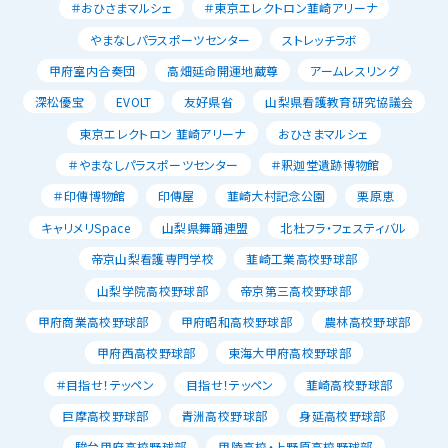
＃おひさまマルシェ
＃東京エレクトロン韮崎アリーナ
やまなしパラスポーツセンター
ストレッチラボ
甲府室内合奏団
高畑延命開運地蔵尊
アームレスリング
深松優宝
EVOLT
友好県省
山梨県看護教育研究協議会
東京エレクトロン 韮崎アリーナ
おひさまマルシェ
＃やまなしパラスポーツセンター
＃釈迦堂遺跡博物館
＃印傳博物館
印傳屋
韮崎大村記念公園
栗原恵
キャリメリSpace
山梨県舞踊連盟
北杜フラ・フェスティバル
帝京山梨看護専門学校
韮崎工業高校野球部
山梨学院高校野球部
帝京第三高校野球部
甲府商業高校野球部
甲府昭和高校野球部
農林高校野球部
甲府西高校野球部
東海大甲府高校野球部
＃目指せ！テッペン
目指せ！テッペン
韮崎高校野球部
巨摩高校野球部
青洲高校野球部
身延高校野球部
駿台甲府高校野球部
甲陵高校・上野原高校野球部