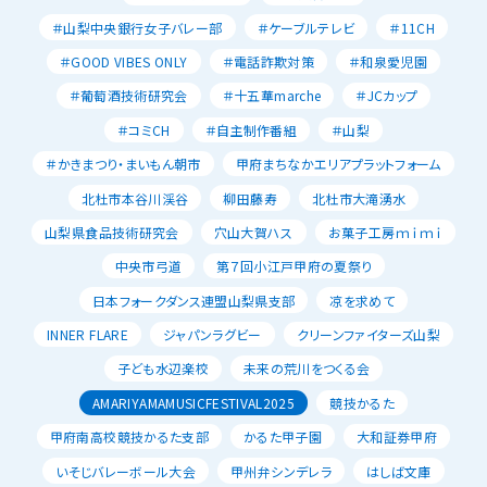
＃山梨中央銀行女子バレー部
＃ケーブルテレビ
＃11CH
＃GOOD VIBES ONLY
＃電話詐欺対策
＃和泉愛児園
＃葡萄酒技術研究会
＃十五華marche
＃JCカップ
＃コミCH
＃自主制作番組
＃山梨
＃かきまつり・まいもん朝市
甲府まちなかエリアプラットフォーム
北杜市本谷川渓谷
柳田藤寿
北杜市大滝湧水
山梨県食品技術研究会
穴山大賀ハス
お菓子工房ｍｉｍｉ
中央市弓道
第７回小江戸甲府の夏祭り
日本フォークダンス連盟山梨県支部
凉を求めて
INNER FLARE
ジャパンラグビー
クリーンファイターズ山梨
子ども水辺楽校
未来の荒川をつくる会
AMARIYAMAMUSICFESTIVAL2025
競技かるた
甲府南高校競技かるた支部
かるた甲子園
大和証券甲府
いそじバレーボール大会
甲州弁シンデレラ
はしば文庫