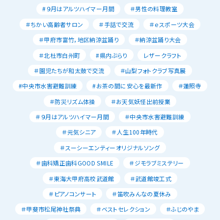
#９月はアルツハイマー月間
＃男性の料理教室
＃ちかい高齢者サロン
＃手話で交流
＃ｅスポーツ大会
＃甲府市富竹，地区納涼盆踊り
＃納涼盆踊り大会
＃北杜市白州町
#県内ぶらり
レザークラフト
＃園児たちが和太鼓で交流
＃山梨フォトクラブ写真展
#中央市水害避難訓練
#お茶の間に安心を最新作
＃蓮照寺
＃防災リズム体操
＃お天気妖怪出前授業
＃９月はアルツハイマー月間
＃中央市水害避難訓練
＃元気シニア
＃人生100年時代
＃スーシーエンティーオリジナルソング
＃歯科矯正歯科GOOD SMILE
＃ジモラブミステリー
＃東海大甲府高校武道館
＃武道館竣工式
＃ピアノコンサート
＃笛吹みんなの夏休み
＃甲斐市松尾神社祭典
＃ベストセレクション
＃ふじのやま