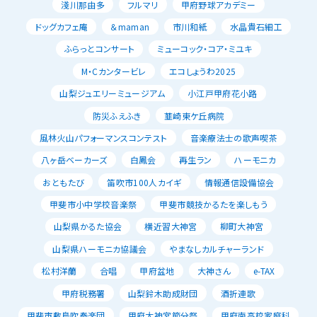
淺川那由多
フルマリ
甲府野球アカデミー
ドッグカフェ庵
＆maman
市川和紙
水晶貴石細工
ふらっとコンサート
ミューコック・コア・ミユキ
M・Cカンタービレ
エコしょうわ2025
山梨ジュエリーミュージアム
小江戸甲府花小路
防災ふえふき
韮崎東ケ丘病院
風林火山パフォーマンスコンテスト
音楽療法士の歌声喫茶
八ヶ岳ベーカーズ
白鳳会
再生ラン
ハーモニカ
おともたび
笛吹市100人カイギ
情報通信設備協会
甲斐市小中学校音楽祭
甲斐市競技かるたを楽しもう
山梨県かるた協会
横近習大神宮
柳町大神宮
山梨県ハーモニカ協議会
やまなしカルチャーランド
松村洋蘭
合唱
甲府盆地
大神さん
e-TAX
甲府税務署
山梨鈴木助成財団
酒折連歌
甲斐市敷島吹奏楽団
甲府大神宮節分祭
甲府南高校家庭科