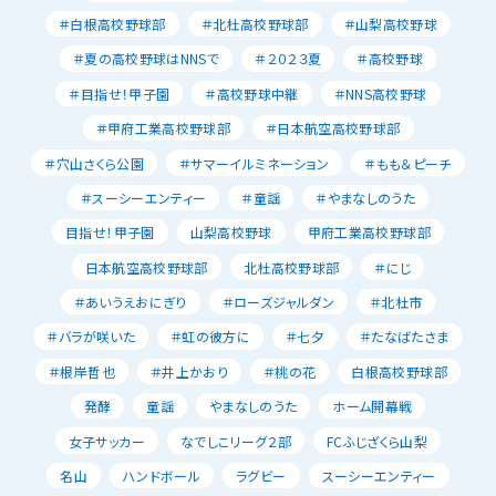
＃白根高校野球部
＃北杜高校野球部
＃山梨高校野球
＃夏の高校野球はNNSで
＃２０２３夏
＃高校野球
＃目指せ！甲子園
＃高校野球中継
＃NNS高校野球
＃甲府工業高校野球部
＃日本航空高校野球部
＃穴山さくら公園
＃サマーイルミネーション
＃もも＆ピーチ
＃スーシーエンティー
＃童謡
＃やまなしのうた
目指せ！甲子園
山梨高校野球
甲府工業高校野球部
日本航空高校野球部
北杜高校野球部
＃にじ
＃あいうえおにぎり
＃ローズジャルダン
＃北杜市
＃バラが咲いた
＃虹の彼方に
＃七夕
＃たなばたさま
＃根岸哲也
＃井上かおり
＃桃の花
白根高校野球部
発酵
童謡
やまなしのうた
ホーム開幕戦
女子サッカー
なでしこリーグ２部
FCふじざくら山梨
名山
ハンドボール
ラグビー
スーシーエンティー