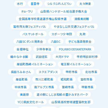
水行
星雲寺
シルクふれんどりぃ
太々神楽
チョ・ウリ
山梨県ハンドボール総合選手権大会
全国高等学校柔道選手権山梨県予選
清楓美術館
笛吹市太鼓フェスティバル
やまなし公共交通フェスティバル
バスケットボール
スポーツ少年団
丸政
八田SCダンス発表会
八田SC
子ども落語発表会
金櫻神社
少林寺拳法
FOLKWOODSKATEPARK
織のなかま展
武田信玄
大河ドラマ
甲府市旧鈴村亭
身延町西嶋イルミネーション
竜王駅イルミネーション
長田ろみおさん
スクエアダンス
甲府市長
北杜市長
身延町長
市川三郷町長
昭和町長
笛吹市長
中央市長
南アルプス市長
韮崎市長
甲斐市長
美創祭
道の駅にしじま和紙の里かみすきパーク
YCC県民文化ホール
山梨県高校野球連盟笛吹支部