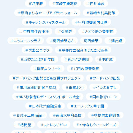
＃VF甲府
＃韮崎工業高校
＃西井電設
＃甲府まちなかエリアプラットフォーム
＃韮崎大村美術館
＃チャレンジハイスクール
＃甲府城御案内仕隊
＃甲府市住吉神社
＃久遠寺
＃ぶどう畑の音楽家
＃ニッコールクラブ
＃河西歩果さん
河西歩果
＃湖衣姫
＃信玄公まつり
＃甲斐市立保育園うたごえ集会
＃山梨ことぶき勧学院
＃みかさ幼稚園
＃甲府城
＃開花コンサート
＃武田の里音楽祭
＃フードバンク山梨こども支援プロジェクト
＃フードバンク山梨
＃市川三郷町町民合唱祭
＃田富北小
＃イカのおすし
＃NNS旗争奪レディースソフトボール大会
＃国の教育ローン
＃日本政策金融公庫
＃エコノミクス甲子園
＃お菓子工房mimi
＃東海大甲府高校
＃桔梗信玄餅銅像
＃桔梗屋
＃ストレッチゼロ
＃やまなしクィーンビーズ