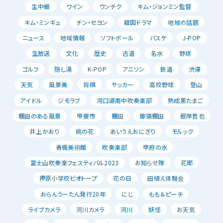
生中継
ワイン
ウンチク
キム・ジョンミン監督
キム・ミンギュ
チン・セヨン
韓国ドラマ
地域の話題
ニュース
地域情報
ソフトボール
バスケ
J-POP
生放送
文化
歴史
古道
名水
野球
ゴルフ
隠し湯
K-POP
アニソン
鉄道
渋滞
天気
風景美
将棋
サッカー
高校野球
登山
アイドル
ジモラブ
河口湖南中吹奏楽部
熟成黒たまご
棚田のある風景
甲斐市
棚田
御領棚田
根岸哲也
井上かおり
桃の花
あいうえおにぎり
モルック
青楓美術館
吹奏楽部
甲府の水
富士山吹奏楽フェスティバル2023
お知らせ隊
花耶
押原小学校ビオトープ
花の日
田植え体験会
おらんうーたん発行20年
にじ
もも＆ピーチ
ライブカメラ
河川カメラ
河川
妖怪
お天気