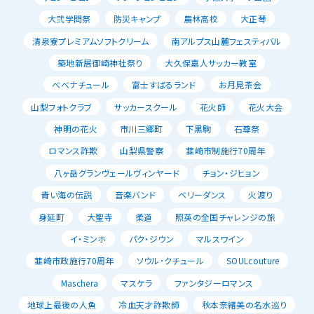
大弐学問祭
防災キャンプ
農林高校
大正琴
清泉寮プレミアムソフトクリーム
南アルプス山麓フェスティバル
築地新居御崎神社祭り
大久保嘉人サッカー教室
べべナチュール
富士すばるランド
お月見茶会
山梨フォトクラブ
サッカースクール
花火師
花火大会
神明の花火
市川三郷町
下黒駒
石尊祭
ロマンス詐欺
山梨県警察
韮崎市制施行70周年
八ヶ岳グランヴェールヴィンヤード
チョン・ジヒョン
青い海の伝説
音楽バンド
ベリーダンス
火渡り
身延町
大聖寺
柔道
照英の全国チャレンジの旅
イ・ミンホ
パク・ジウン
マルスワイン
韮崎市政施行70周年
ソウル･クチュール
SOULcouture
Maschera
マスケラ
ファンタジーロマンス
地球上最後の人魚
冷血天才詐欺師
秋本奈緒美の名水巡り