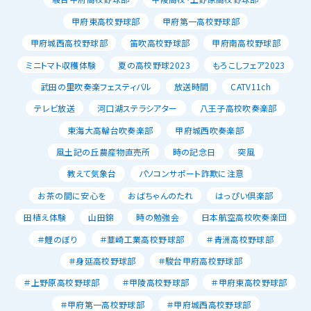
甲府東高校野球部
甲府第一高校野球部
甲府城西高校野球部
笛吹高校野球部
甲府南高校野球部
ミニトマト収穫体験
夏の高校野球2023
もろこしフェア2023
武田の里吹奏楽フェスティバル
放送時間
CATV11ch
テレビ放送
河口湖ステラシアター
八王子高校吹奏楽部
東海大高輪台吹奏楽部
甲府城西吹奏楽部
風土記の丘農産物直売所
時の記念日
突風
教えて気象台
パソコンサポート詐欺に注意
お茶の間に安心を
おばちゃんのたれ
はっぴい倶楽部
田植え体験
山田錦
時の勉強会
日本航空高校吹奏楽団
＃鯉のぼり
＃韮崎工業高校野球部
＃青洲高校野球部
＃身延高校野球部
＃駿台甲府高校野球部
＃上野原高校野球部
＃甲陵高校野球部
＃甲府東高校野球部
＃甲府第一高校野球部
＃甲府城西高校野球部