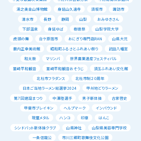
湯之奥金山博物館
身延山久遠寺
須坂市
諏訪市
清水市
長野
静岡
山梨
おみゆきさん
下部温泉
身延ゆば
樹徳祭
山梨学院大学
虎頭の舞
台ケ原宿市
おにぎり専門店RAN
山県大弐
薮内正幸美術館
昭和町ふるさとふれあい祭り
武田八幡宮
和太鼓
マリンバ
世界農業遺産フェスティバル
韮崎平和観音
韮崎平和観音おそうじ
須玉ふれあい文化館
北杜市フラダンス
北杜市制２０周年
日本ご当地ラーメン総選挙2024
甲州地どりラーメン
第７回建設まつり
中澤陸選手
男子新体操
古家啓史
甲斐市ブレイキン
ヘルプマーク
インバウンド
現璽メタル
ハンコ
印章
はんこ
シンドバット新体操クラブ
山県神社
山梨県美容専門学校
一条信龍公
市川三郷町歌舞伎文化公園