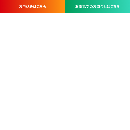
お申込みはこちら
お電話でのお問合せはこちら
お問い合わせ・お申し込みは
※当社は山梨県内 7 市 3 町を対象にケーブルテレビ・インターネ
ットサービスを提供する会社です。
総合受電窓口
コンタクトセンター
TEL.055-251-7111
甲府市北口2-14-14
MAP
＜電話＞ 月～金 9：00～19：00、（土・日・祝日）9：00～17：00
＜窓口＞ 月～土 9：00～16：30 ※日・祝日を除く
本社営業部