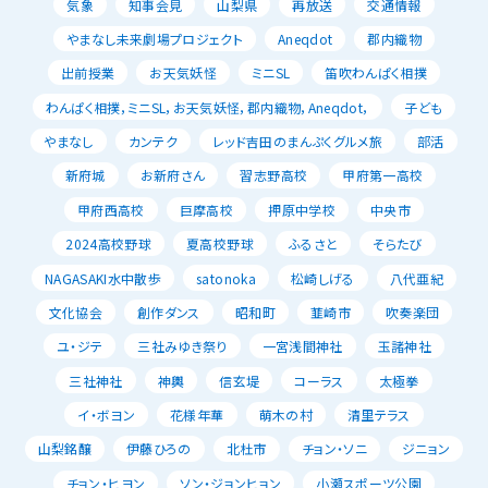
気象
知事会見
山梨県
再放送
交通情報
やまなし未来劇場プロジェクト
Aneqdot
郡内織物
出前授業
お天気妖怪
ミニSL
笛吹わんぱく相撲
わんぱく相撲，ミニSL，お天気妖怪，郡内織物，Aneqdot，
子ども
やまなし
カンテク
レッド吉田のまんぷくグルメ旅
部活
新府城
お新府さん
習志野高校
甲府第一高校
甲府西高校
巨摩高校
押原中学校
中央市
2024高校野球
夏高校野球
ふるさと
そらたび
NAGASAKI水中散歩
satonoka
松崎しげる
八代亜紀
文化協会
創作ダンス
昭和町
韮崎市
吹奏楽団
ユ・ジテ
三社みゆき祭り
一宮浅間神社
玉諸神社
三社神社
神輿
信玄堤
コーラス
太極拳
イ・ボヨン
花様年華
萌木の村
清里テラス
山梨銘醸
伊藤ひろの
北杜市
チョン・ソニ
ジニョン
チョン・ヒヨン
ソン・ジョンヒョン
小瀬スポーツ公園