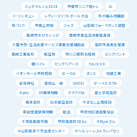
ミュゼマルシェ2024
甲斐市シニア筋トレ
IU
イ･ソンギュン
レディースソフトボール大会
秋の編み物講座
凧づくり
甲斐上野城
ジャズ
山梨県フォークダンス連盟
韮崎市おせちレシピ
韮崎市食生活改善推進員
介護予防・生活支援サービス事業支援補助金
笛吹市長寿支援課
韮崎工業高校
航空祭
市川三郷町合唱祭
ビッグバンド
闇バイト
ビッグベアーズ
カルロスＫ
イオンモール甲府昭和
ボーカル
ダンス
地建工業
金桜神社
愛宕山 結
SHOEI
ボーイスカウト
KaKo
印傳博物館
クラブYSA
富士学苑高校
青洲高校
日本航空高校
やまなし土偶探訪
釈迦堂遺跡博物館
献血
甲府地区建設業協会
千塚高齢者学級
甲府南高校SDGｓ
＃Mｙwさん
＃山梨県赤十字血液センター
＃ヘルシーレストランパセリ