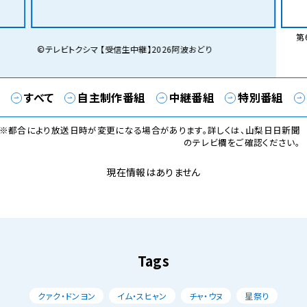
第6
©テレビトクシマ 【受信生中継】2026阿波おどり
すべて
自主制作番組
中継番組
特別番組
※都合により放送日時が変更になる場合があります。詳しくは、山梨日日新聞
のテレビ欄をご確認ください。
現在情報はありません
Tags
クァク・ドンヨン
イム・スヒャン
チャ・ウヌ
星祭り