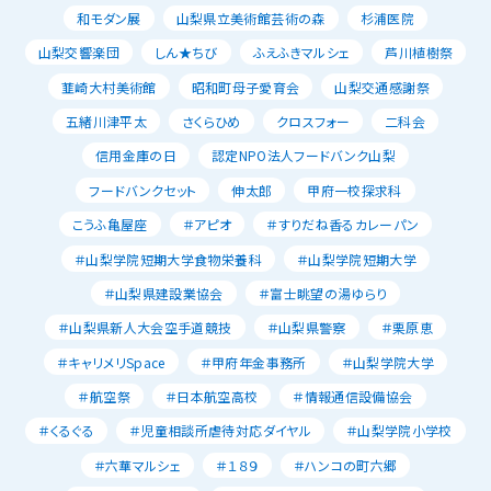
和モダン展
山梨県立美術館芸術の森
杉浦医院
山梨交響楽団
しん★ちび
ふえふきマルシェ
芦川植樹祭
韮崎大村美術館
昭和町母子愛育会
山梨交通感謝祭
五緒川津平太
さくらひめ
クロスフォー
二科会
信用金庫の日
認定NPO法人フードバンク山梨
フードバンクセット
伸太郎
甲府一校探求科
こうふ亀屋座
＃アピオ
＃すりだね香るカレーパン
＃山梨学院短期大学食物栄養科
＃山梨学院短期大学
＃山梨県建設業協会
＃富士眺望の湯ゆらり
＃山梨県新人大会空手道競技
＃山梨県警察
＃栗原恵
＃キャリメリSpace
＃甲府年金事務所
＃山梨学院大学
＃航空祭
＃日本航空高校
＃情報通信設備協会
＃くるぐる
＃児童相談所虐待対応ダイヤル
＃山梨学院小学校
＃六華マルシェ
＃１８９
＃ハンコの町六郷