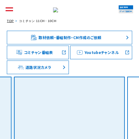
接続情報
IPv4で接続中
TOP
コミチャン 11CH・10CH
取材依頼・番組制作・CM作成のご依頼
個人のお客様
集合住宅オーナーの方
コミチャン番組表
Youtubeチャンネル
道路状況カメラ
法人のお客様
料金シミュレーション
資料請求