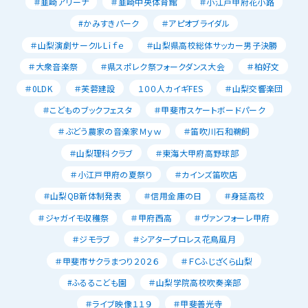
＃韮崎アリーナ
＃韮崎中央体育館
＃小江戸甲府花小路
#かみすきパーク
＃アピオブライダル
＃山梨演劇サークルLｉｆｅ
＃山梨県高校総体サッカー男子決勝
＃大衆音楽祭
＃県スポレク祭フォークダンス大会
＃柏好文
＃0LDK
＃芙蓉建設
１００人カイギFES
＃山梨交響楽団
＃こどものブックフェスタ
＃甲斐市スケートボードパーク
＃ぶどう農家の音楽家Ｍｙｗ
＃笛吹川石和鵜飼
＃山梨理科クラブ
＃東海大甲府高野球部
＃小江戸甲府の夏祭り
＃カインズ笛吹店
＃山梨QB新体制発表
＃信用金庫の日
＃身延高校
＃ジャガイモ収穫祭
＃甲府西高
＃ヴァンフォーレ甲府
＃ジモラブ
＃シアタープロレス花鳥風月
＃甲斐市サクラまつり２０２６
＃ＦＣふじざくら山梨
#ふるるこども園
＃山梨学院高校吹奏楽部
＃ライブ映像１１９
＃甲斐善光寺