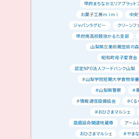
甲府まちなかエリアプラット
お菓子工房ｍｉｍｉ
中央
ジャパンラグビー
クリーンフ
甲府南高校競技かるた支部
山梨県立美術館芸術の
昭和町母子愛育会
認定NPO法人フードバンク山梨
＃山梨学院短期大学食物栄
＃山梨県警察
＃
＃情報通信設備協会
＃くる
＃おひさまマルシェ
高畑延命開運地蔵尊
アーム
おひさまマルシェ
＃やま