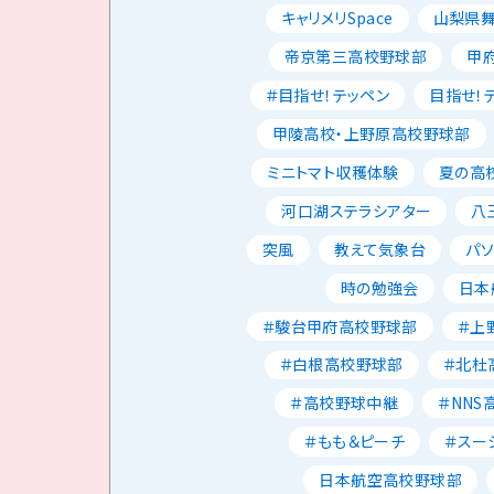
キャリメリSpace
山梨県
帝京第三高校野球部
甲
＃目指せ！テッペン
目指せ！
甲陵高校・上野原高校野球部
ミニトマト収穫体験
夏の高校
河口湖ステラシアター
八
突風
教えて気象台
パ
時の勉強会
日本
＃駿台甲府高校野球部
＃上
＃白根高校野球部
＃北杜
＃高校野球中継
＃NNS
＃もも＆ピーチ
＃スー
日本航空高校野球部