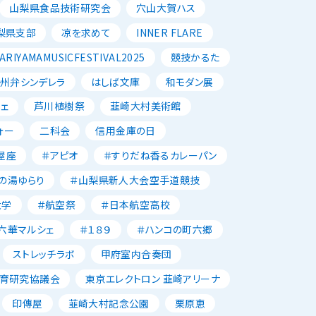
山梨県食品技術研究会
穴山大賀ハス
梨県支部
凉を求めて
INNER FLARE
ARIYAMAMUSICFESTIVAL2025
競技かるた
州弁シンデレラ
はしば文庫
和モダン展
ェ
芦川植樹祭
韮崎大村美術館
ォー
二科会
信用金庫の日
屋座
＃アピオ
＃すりだね香るカレーパン
の湯ゆらり
＃山梨県新人大会空手道競技
大学
＃航空祭
＃日本航空高校
六華マルシェ
＃１８９
＃ハンコの町六郷
ストレッチラボ
甲府室内合奏団
育研究協議会
東京エレクトロン 韮崎アリーナ
印傳屋
韮崎大村記念公園
栗原恵