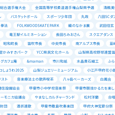
ル総合選手権大会
全国高等学校柔道選手権山梨県予選
清楓美
ル
バスケットボール
スポーツ少年団
丸政
八田SCダ
寺拳法
FOLKWOODSKATEPARK
織のなかま展
武田信玄
ン
竜王駅イルミネーション
長田ろみおさん
スクエアダンス
昭和町長
笛吹市長
中央市長
南アルプス市長
韮
里かみすきパーク
YCC県民文化ホール
山梨県高校野球連盟
ッグカフェ庵
＆maman
市川和紙
水晶貴石細工
ふら
コしょうわ2025
山梨ジュエリーミュージアム
小江戸甲府花小
テスト
音楽療法士の歌声喫茶
八ヶ岳ベーカーズ
白鳳会
通信設備協会
甲斐市小中学校音楽祭
甲斐市競技かるたを楽し
ハーモニカ協議会
やまなしカルチャーランド
松村洋蘭
合
成財団
酒折連歌
甲斐市敷島吹奏楽団
甲府大神宮節分祭
諏訪市
清水市
長野
静岡
山梨
おみゆきさ