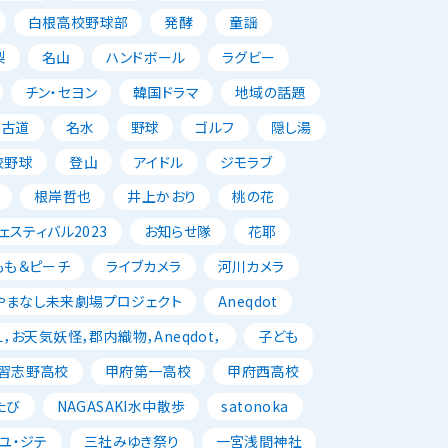
白根高校野球部
発酵
童謡
梨
名山
ハンドボール
ラグビー
チン・セヨン
韓国ドラマ
地域の話題
古道
名水
野球
ゴルフ
隠し湯
校野球
登山
アイドル
ジモラブ
根岸哲也
井上かおり
桃の花
スティバル2023
お知らせ隊
花耶
もも＆ピーチ
ライブカメラ
河川カメラ
やまなし未来劇場プロジェクト
Aneqdot
，お天気妖怪，郡内織物，Aneqdot，
子ども
習志野高校
甲府第一高校
甲府西高校
たび
NAGASAKI水中散歩
satonoka
ユ・ジテ
三社みゆき祭り
一宮浅間神社