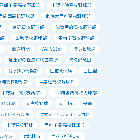
韮崎工業高校野球部
山梨学院高校野球部
甲府西高校野球部
東海大甲府高校野球部
部
身延高校野球部
駿台甲府高校野球部
部
笛吹高校野球部
甲府南高校野球部
ル
放送時間
CATV11ch
テレビ放送
風土記の丘農産物直売所
時の記念日
はっぴい倶楽部
田植え体験
山田錦
青洲高校野球部
＃身延高校野球部
＃甲府第一高校野球部
＃甲府城西高校野球部
２０２３夏
＃高校野球
＃目指せ！甲子園
＃穴山さくら公園
＃サマーイルミネーション
山梨高校野球
甲府工業高校野球部
ャルダン
＃北杜市
＃バラが咲いた