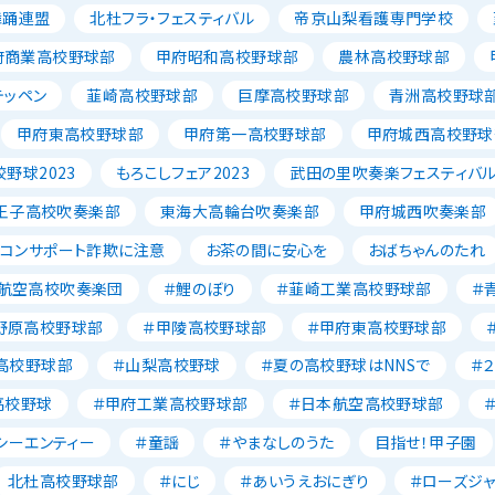
舞踊連盟
北杜フラ・フェスティバル
帝京山梨看護専門学校
府商業高校野球部
甲府昭和高校野球部
農林高校野球部
テッペン
韮崎高校野球部
巨摩高校野球部
青洲高校野球
甲府東高校野球部
甲府第一高校野球部
甲府城西高校野球
野球2023
もろこしフェア2023
武田の里吹奏楽フェスティバ
王子高校吹奏楽部
東海大高輪台吹奏楽部
甲府城西吹奏楽部
ソコンサポート詐欺に注意
お茶の間に安心を
おばちゃんのたれ
航空高校吹奏楽団
＃鯉のぼり
＃韮崎工業高校野球部
＃
野原高校野球部
＃甲陵高校野球部
＃甲府東高校野球部
高校野球部
＃山梨高校野球
＃夏の高校野球はNNSで
＃
高校野球
＃甲府工業高校野球部
＃日本航空高校野球部
シーエンティー
＃童謡
＃やまなしのうた
目指せ！甲子園
北杜高校野球部
＃にじ
＃あいうえおにぎり
＃ローズジ