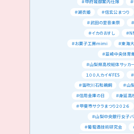
＃甲府城御案内仕隊
＃湖衣姫
＃信玄公まつり
＃武田の里音楽祭
＃イカのおすし
＃N
＃お菓子工房mimi
＃東海
＃韮崎中央体育
＃山梨県高校総体サッカ
１００人カイギFES
＃笛吹川石和鵜飼
＃山
＃信用金庫の日
＃身延高
＃甲斐市サクラまつり２０２６
＃山梨中央銀行女子バ
＃葡萄酒技術研究会