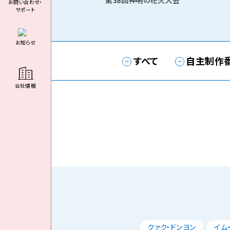
第38回神明の花火大会
お問い合わせ・
サポート
お知らせ
すべて
自主制作
会社情報
クァク・ドンヨン
イム