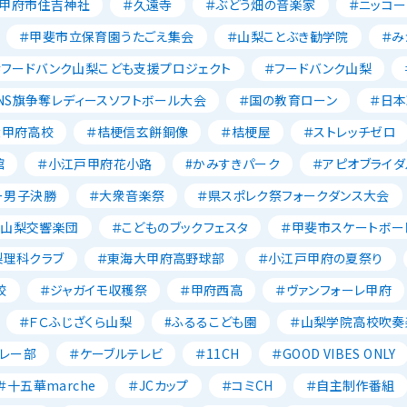
＃甲府市住吉神社
＃久遠寺
＃ぶどう畑の音楽家
＃ニッコー
＃甲斐市立保育園うたごえ集会
＃山梨ことぶき勧学院
＃み
＃フードバンク山梨こども支援プロジェクト
＃フードバンク山梨
NS旗争奪レディースソフトボール大会
＃国の教育ローン
＃日
大甲府高校
＃桔梗信玄餅銅像
＃桔梗屋
＃ストレッチゼロ
館
＃小江戸甲府花小路
#かみすきパーク
＃アピオブライダ
ー男子決勝
＃大衆音楽祭
＃県スポレク祭フォークダンス大会
＃山梨交響楽団
＃こどものブックフェスタ
＃甲斐市スケートボー
梨理科クラブ
＃東海大甲府高野球部
＃小江戸甲府の夏祭り
校
＃ジャガイモ収穫祭
＃甲府西高
＃ヴァンフォーレ甲府
＃ＦＣふじざくら山梨
#ふるるこども園
＃山梨学院高校吹奏
レー部
＃ケーブルテレビ
＃11CH
＃GOOD VIBES ONLY
＃十五華marche
＃JCカップ
＃コミCH
＃自主制作番組