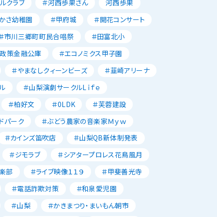
ルクラブ
＃河西歩果さん
河西歩果
かさ幼稚園
＃甲府城
＃開花コンサート
＃市川三郷町町民合唱祭
＃田富北小
本政策金融公庫
＃エコノミクス甲子園
＃やまなしクィーンビーズ
＃韮崎アリーナ
ル
＃山梨演劇サークルLｉｆｅ
＃柏好文
＃0LDK
＃芙蓉建設
ドパーク
＃ぶどう農家の音楽家Ｍｙｗ
＃カインズ笛吹店
＃山梨QB新体制発表
＃ジモラブ
＃シアタープロレス花鳥風月
楽部
＃ライブ映像１１９
＃甲斐善光寺
＃電話詐欺対策
＃和泉愛児園
＃山梨
＃かきまつり・まいもん朝市