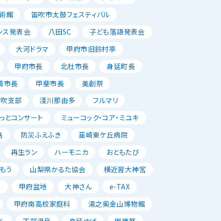
術館
笛吹市太鼓フェスティバル
ンス発表会
八田SC
子ども落語発表会
大河ドラマ
甲府市旧鈴村亭
甲府市長
北杜市長
身延町長
崎市長
甲斐市長
美創祭
笛吹支部
淺川那由多
フルマリ
っとコンサート
ミューコック・コア・ミユキ
路
防災ふえふき
韮崎東ケ丘病院
再生ラン
ハーモニカ
おともたび
もう
山梨県かるた協会
横近習大神宮
唱
甲府盆地
大神さん
e-TAX
甲府南高校家庭科
湯之奥金山博物館
ん
下部温泉
身延ゆば
樹徳祭