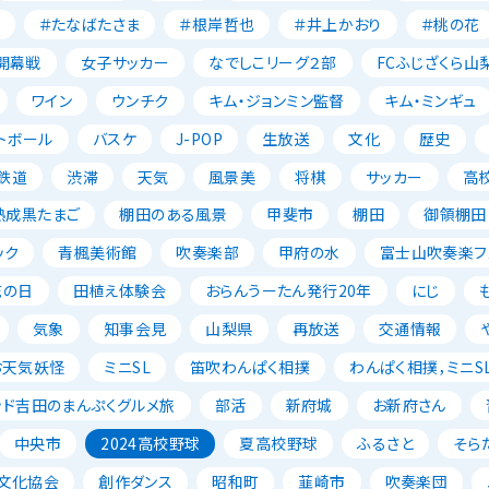
＃たなばたさま
＃根岸哲也
＃井上かおり
＃桃の花
開幕戦
女子サッカー
なでしこリーグ２部
FCふじざくら山
ワイン
ウンチク
キム・ジョンミン監督
キム・ミンギュ
トボール
バスケ
J-POP
生放送
文化
歴史
鉄道
渋滞
天気
風景美
将棋
サッカー
高
熟成黒たまご
棚田のある風景
甲斐市
棚田
御領棚田
ック
青楓美術館
吹奏楽部
甲府の水
富士山吹奏楽フェ
花の日
田植え体験会
おらんうーたん発行20年
にじ
気象
知事会見
山梨県
再放送
交通情報
お天気妖怪
ミニSL
笛吹わんぱく相撲
わんぱく相撲，ミニSL
ッド吉田のまんぷくグルメ旅
部活
新府城
お新府さん
中央市
2024高校野球
夏高校野球
ふるさと
そら
文化協会
創作ダンス
昭和町
韮崎市
吹奏楽団