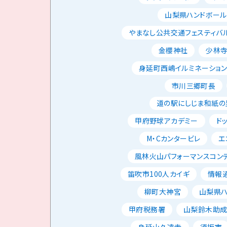
山梨県ハンドボー
やまなし公共交通フェスティバ
金櫻神社
少林
身延町西嶋イルミネーショ
市川三郷町長
道の駅にしじま和紙の
甲府野球アカデミー
ド
M・Cカンタービレ
エ
風林火山パフォーマンスコン
笛吹市100人カイギ
情報
柳町大神宮
山梨県
甲府税務署
山梨鈴木助
身延山久遠寺
須坂市