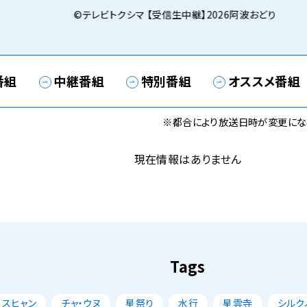
©テレビトクシマ 【受信生中継】2026阿波おどり
番組
中継番組
特別番組
オススメ番組
※都合により放送日時が変更にな
現在情報はありません
Tags
・スヒャン
チャ・ウヌ
星祭り
水行
星雲寺
シルク