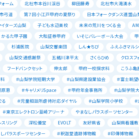
フォーム
北杜市本谷川渓谷
柳田藤寿
北杜市大滝湧水
市弓道
第７回小江戸甲府の夏祭り
日本フォークダンス連盟山
ァイターズ山梨
子ども水辺楽校
未来の荒川をつくる会
AM
かるた甲子園
大和証券甲府
いそじバレーボール大会
甲
森
杉浦医院
山梨交響楽団
しん★ちび
ふえふきマルシ
山梨交通感謝祭
五緒川津平太
さくらひめ
クロスフ
フードバンクセット
伸太郎
甲府一校探求科
こうふ亀
養科
＃山梨学院短期大学
＃山梨県建設業協会
＃富士眺望
栗原恵
＃キャリメリSpace
＃甲府年金事務所
＃山梨学院
ぐる
＃児童相談所虐待対応ダイヤル
＃山梨学院小学校
＃
＃東京エレクトロン韮崎アリーナ
やまなしパラスポーツセンター
レスリング
深松優宝
EVOLT
友好県省
山梨県看護教
なしパラスポーツセンター
＃釈迦堂遺跡博物館
＃印傳博物館