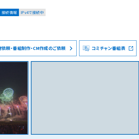
接続情報
IPv4で接続中
材依頼・番組制作・CM作成のご依頼
コミチャン番組表
お客様
集合住宅オーナーの方
レーション
資料請求