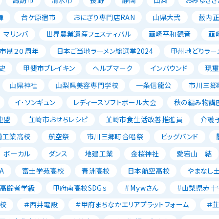
舞
台ケ原宿市
おにぎり専門店RAN
山県大弐
薮内
マリンバ
世界農業遺産フェスティバル
韮崎平和観音
韮
市制２０周年
日本ご当地ラーメン総選挙2024
甲州地どりラー
史
甲斐市ブレイキン
ヘルプマーク
インバウンド
現璽
山県神社
山梨県美容専門学校
一条信龍公
市川三郷
イ･ソンギュン
レディースソフトボール大会
秋の編み物講
連盟
韮崎市おせちレシピ
韮崎市食生活改善推進員
介護
崎工業高校
航空祭
市川三郷町合唱祭
ビッグバンド
ボーカル
ダンス
地建工業
金桜神社
愛宕山 結
A
富士学苑高校
青洲高校
日本航空高校
やまなし
高齢者学級
甲府南高校SDGｓ
＃Mｙwさん
＃山梨県赤十
校
＃西井電設
＃甲府まちなかエリアプラットフォーム
＃