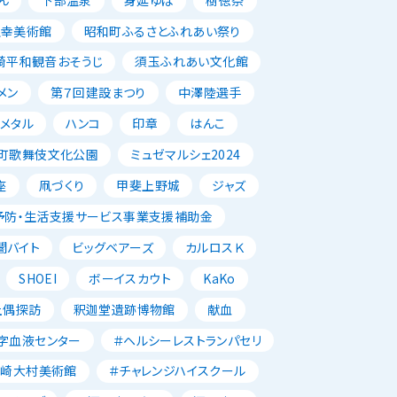
正幸美術館
昭和町ふるさとふれあい祭り
崎平和観音おそうじ
須玉ふれあい文化館
メン
第７回建設まつり
中澤陸選手
メタル
ハンコ
印章
はんこ
町歌舞伎文化公園
ミュゼマルシェ2024
座
凧づくり
甲斐上野城
ジャズ
予防・生活支援サービス事業支援補助金
闇バイト
ビッグベアーズ
カルロスＫ
SHOEI
ボーイスカウト
KaKo
土偶探訪
釈迦堂遺跡博物館
献血
字血液センター
＃ヘルシーレストランパセリ
韮崎大村美術館
＃チャレンジハイスクール