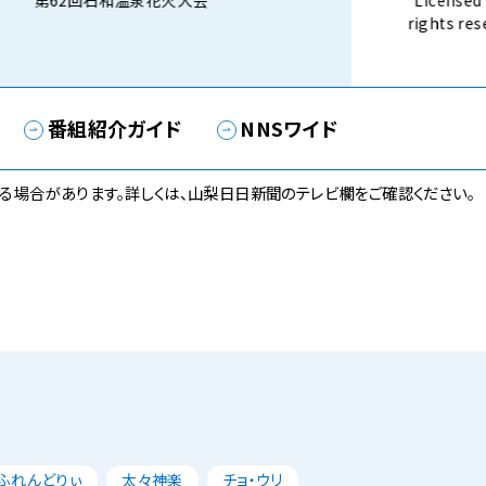
第62回石和温泉花火大会
Licensed 
rights 
話） 8月3
番組紹介ガイド
NNSワイド
る場合があります。詳しくは、山梨日日新聞のテレビ欄をご確認ください。
ふれんどりぃ
太々神楽
チョ・ウリ