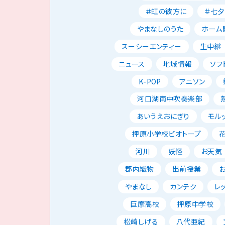
＃虹の彼方に
＃七夕
やまなしのうた
ホーム
スーシーエンティー
生中継
ニュース
地域情報
ソフ
K-POP
アニソン
河口湖南中吹奏楽部
あいうえおにぎり
モル
押原小学校ビオトープ
河川
妖怪
お天気
郡内織物
出前授業
やまなし
カンテク
レ
巨摩高校
押原中学校
松崎しげる
八代亜紀