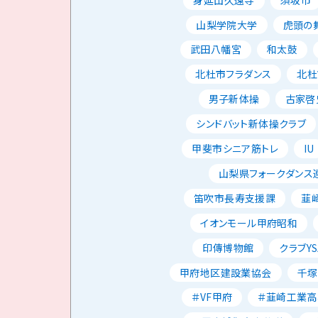
山梨学院大学
虎頭の
武田八幡宮
和太鼓
北杜市フラダンス
北杜
男子新体操
古家啓
シンドバット新体操クラブ
甲斐市シニア筋トレ
IU
山梨県フォークダンス
笛吹市長寿支援課
韮
イオンモール甲府昭和
印傳博物館
クラブYS
甲府地区建設業協会
千塚
＃VF甲府
＃韮崎工業高