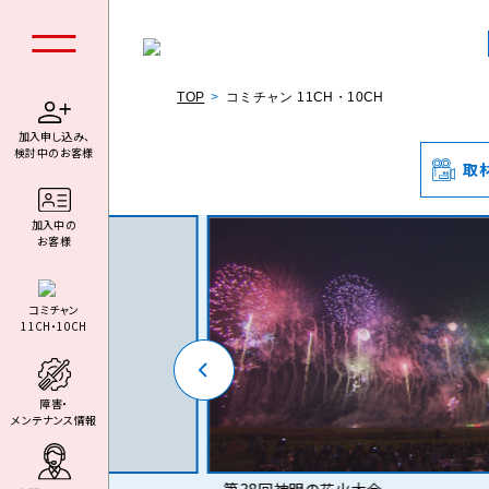
TOP
コミチャン 11CH・10CH
加入申し込み、
検討中のお客様
取
個人の
加⼊中の
お客様
コミチャン
11CH・10CH
料金シミュ
障害・
メンテナンス情報