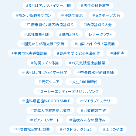
#９月はアルツハイマー月間
＃男性の料理教室
＃ちかい高齢者サロン
＃手話で交流
＃ｅスポーツ大会
＃甲府市富竹，地区納涼盆踊り
＃納涼盆踊り大会
＃北杜市白州町
#県内ぶらり
レザークラフト
＃園児たちが和太鼓で交流
＃山梨フォトクラブ写真展
#中央市水害避難訓練
#お茶の間に安心を最新作
＃蓮照寺
＃防災リズム体操
＃お天気妖怪出前授業
＃９月はアルツハイマー月間
＃中央市水害避難訓練
＃元気シニア
＃人生100年時代
＃スーシーエンティーオリジナルソング
＃歯科矯正歯科GOOD SMILE
＃ジモラブミステリー
＃東海大甲府高校武道館
＃武道館竣工式
＃ピアノコンサート
＃笛吹みんなの夏休み
＃甲斐市松尾神社祭典
＃ベストセレクション
＃ふじのやま