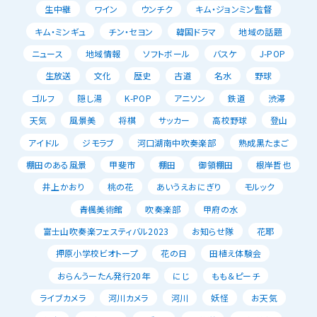
生中継
ワイン
ウンチク
キム・ジョンミン監督
キム・ミンギュ
チン・セヨン
韓国ドラマ
地域の話題
ニュース
地域情報
ソフトボール
バスケ
J-POP
生放送
文化
歴史
古道
名水
野球
ゴルフ
隠し湯
K-POP
アニソン
鉄道
渋滞
天気
風景美
将棋
サッカー
高校野球
登山
アイドル
ジモラブ
河口湖南中吹奏楽部
熟成黒たまご
棚田のある風景
甲斐市
棚田
御領棚田
根岸哲也
井上かおり
桃の花
あいうえおにぎり
モルック
青楓美術館
吹奏楽部
甲府の水
富士山吹奏楽フェスティバル2023
お知らせ隊
花耶
押原小学校ビオトープ
花の日
田植え体験会
おらんうーたん発行20年
にじ
もも＆ピーチ
ライブカメラ
河川カメラ
河川
妖怪
お天気