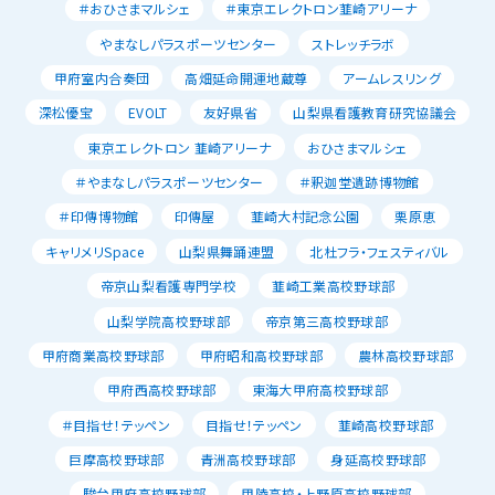
＃おひさまマルシェ
＃東京エレクトロン韮崎アリーナ
やまなしパラスポーツセンター
ストレッチラボ
甲府室内合奏団
高畑延命開運地蔵尊
アームレスリング
深松優宝
EVOLT
友好県省
山梨県看護教育研究協議会
東京エレクトロン 韮崎アリーナ
おひさまマルシェ
＃やまなしパラスポーツセンター
＃釈迦堂遺跡博物館
＃印傳博物館
印傳屋
韮崎大村記念公園
栗原恵
キャリメリSpace
山梨県舞踊連盟
北杜フラ・フェスティバル
帝京山梨看護専門学校
韮崎工業高校野球部
山梨学院高校野球部
帝京第三高校野球部
甲府商業高校野球部
甲府昭和高校野球部
農林高校野球部
甲府西高校野球部
東海大甲府高校野球部
＃目指せ！テッペン
目指せ！テッペン
韮崎高校野球部
巨摩高校野球部
青洲高校野球部
身延高校野球部
駿台甲府高校野球部
甲陵高校・上野原高校野球部