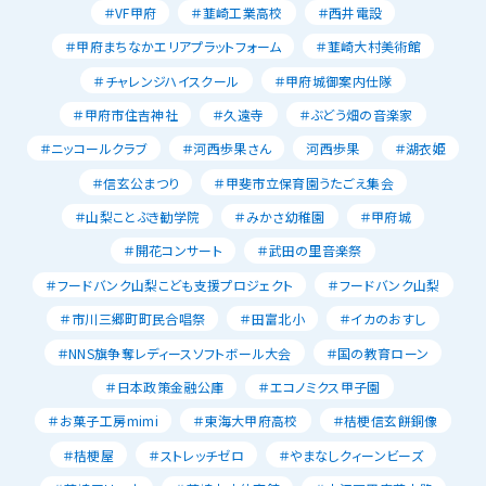
＃VF甲府
＃韮崎工業高校
＃西井電設
＃甲府まちなかエリアプラットフォーム
＃韮崎大村美術館
＃チャレンジハイスクール
＃甲府城御案内仕隊
＃甲府市住吉神社
＃久遠寺
＃ぶどう畑の音楽家
＃ニッコールクラブ
＃河西歩果さん
河西歩果
＃湖衣姫
＃信玄公まつり
＃甲斐市立保育園うたごえ集会
＃山梨ことぶき勧学院
＃みかさ幼稚園
＃甲府城
＃開花コンサート
＃武田の里音楽祭
＃フードバンク山梨こども支援プロジェクト
＃フードバンク山梨
＃市川三郷町町民合唱祭
＃田富北小
＃イカのおすし
＃NNS旗争奪レディースソフトボール大会
＃国の教育ローン
＃日本政策金融公庫
＃エコノミクス甲子園
＃お菓子工房mimi
＃東海大甲府高校
＃桔梗信玄餅銅像
＃桔梗屋
＃ストレッチゼロ
＃やまなしクィーンビーズ