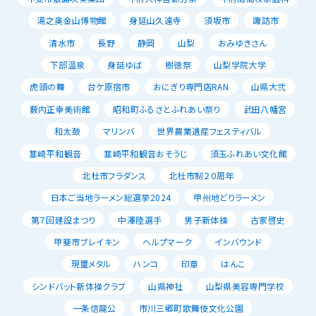
湯之奥金山博物館
身延山久遠寺
須坂市
諏訪市
清水市
長野
静岡
山梨
おみゆきさん
下部温泉
身延ゆば
樹徳祭
山梨学院大学
虎頭の舞
台ケ原宿市
おにぎり専門店RAN
山県大弐
薮内正幸美術館
昭和町ふるさとふれあい祭り
武田八幡宮
和太鼓
マリンバ
世界農業遺産フェスティバル
韮崎平和観音
韮崎平和観音おそうじ
須玉ふれあい文化館
北杜市フラダンス
北杜市制２０周年
日本ご当地ラーメン総選挙2024
甲州地どりラーメン
第７回建設まつり
中澤陸選手
男子新体操
古家啓史
甲斐市ブレイキン
ヘルプマーク
インバウンド
現璽メタル
ハンコ
印章
はんこ
シンドバット新体操クラブ
山県神社
山梨県美容専門学校
一条信龍公
市川三郷町歌舞伎文化公園