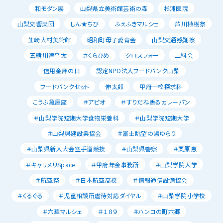
和モダン展
山梨県立美術館芸術の森
杉浦医院
山梨交響楽団
しん★ちび
ふえふきマルシェ
芦川植樹祭
韮崎大村美術館
昭和町母子愛育会
山梨交通感謝祭
五緒川津平太
さくらひめ
クロスフォー
二科会
信用金庫の日
認定NPO法人フードバンク山梨
フードバンクセット
伸太郎
甲府一校探求科
こうふ亀屋座
＃アピオ
＃すりだね香るカレーパン
＃山梨学院短期大学食物栄養科
＃山梨学院短期大学
＃山梨県建設業協会
＃富士眺望の湯ゆらり
＃山梨県新人大会空手道競技
＃山梨県警察
＃栗原恵
＃キャリメリSpace
＃甲府年金事務所
＃山梨学院大学
＃航空祭
＃日本航空高校
＃情報通信設備協会
＃くるぐる
＃児童相談所虐待対応ダイヤル
＃山梨学院小学校
＃六華マルシェ
＃１８９
＃ハンコの町六郷