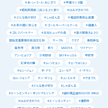
＃あ・い・う・え・おにぎり
＃甲斐マンガ塾
＃昭和町西条二区ふるさと祭り
＃はみがきのうた
＃どんな色が好き
＃しゃぼん玉
＃電話詐欺抑止装置
＃お茶の間に安心を
＃ゴールキーパースクール
＃蹴農人
＃ゴルフパートナー
＃北杜ヒュッゲの森
＃道の駅南きよさと
国指定重要無形民俗文化財
サークル
クラブ
美和神社
笛吹市
湯立祭
祭り
SADOYA
ワイナリー
アン・ヒョソブ
少年野球
SKYキャッスル
甲府市
天津司の舞
キム・ソヒョン
チェ・ウォニョン
チョン・ジュノ
オ・ナラ
ユン・セア
イ・テラン
ヨム・ジョンア
チン・ギジュ
キム・スルギ
#やまうた
#どんな色が好き
#しゃぼん玉
#スーシエンティーオリジナルソング
#歯科矯正歯科GOOD SMILE
#はみがきのうた
#スーシエンティー
#蓮照寺