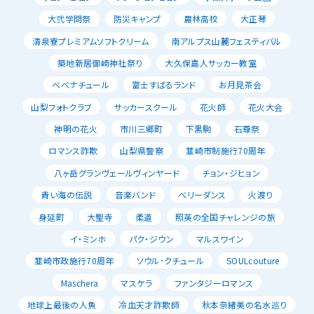
大弐学問祭
防災キャンプ
農林高校
大正琴
清泉寮プレミアムソフトクリーム
南アルプス山麓フェスティバル
築地新居御崎神社祭り
大久保嘉人サッカー教室
べべナチュール
富士すばるランド
お月見茶会
山梨フォトクラブ
サッカースクール
花火師
花火大会
神明の花火
市川三郷町
下黒駒
石尊祭
ロマンス詐欺
山梨県警察
韮崎市制施行70周年
八ヶ岳グランヴェールヴィンヤード
チョン・ジヒョン
青い海の伝説
音楽バンド
ベリーダンス
火渡り
身延町
大聖寺
柔道
照英の全国チャレンジの旅
イ・ミンホ
パク・ジウン
マルスワイン
韮崎市政施行70周年
ソウル･クチュール
SOULcouture
Maschera
マスケラ
ファンタジーロマンス
地球上最後の人魚
冷血天才詐欺師
秋本奈緒美の名水巡り