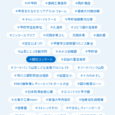
＃VF甲府
＃韮崎工業高校
＃西井電設
＃甲府まちなかエリアプラットフォーム
＃韮崎大村美術館
＃チャレンジハイスクール
＃甲府城御案内仕隊
＃甲府市住吉神社
＃久遠寺
＃ぶどう畑の音楽家
＃ニッコールクラブ
＃河西歩果さん
河西歩果
＃湖衣姫
＃信玄公まつり
＃甲斐市立保育園うたごえ集会
＃山梨ことぶき勧学院
＃みかさ幼稚園
＃甲府城
＃開花コンサート
＃武田の里音楽祭
＃フードバンク山梨こども支援プロジェクト
＃フードバンク山梨
＃市川三郷町町民合唱祭
＃田富北小
＃イカのおすし
＃NNS旗争奪レディースソフトボール大会
＃国の教育ローン
＃日本政策金融公庫
＃エコノミクス甲子園
＃お菓子工房mimi
＃東海大甲府高校
＃桔梗信玄餅銅像
＃桔梗屋
＃ストレッチゼロ
＃やまなしクィーンビーズ