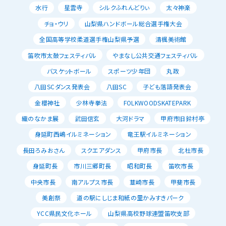
水行
星雲寺
シルクふれんどりぃ
太々神楽
チョ・ウリ
山梨県ハンドボール総合選手権大会
全国高等学校柔道選手権山梨県予選
清楓美術館
笛吹市太鼓フェスティバル
やまなし公共交通フェスティバル
バスケットボール
スポーツ少年団
丸政
八田SCダンス発表会
八田SC
子ども落語発表会
金櫻神社
少林寺拳法
FOLKWOODSKATEPARK
織のなかま展
武田信玄
大河ドラマ
甲府市旧鈴村亭
身延町西嶋イルミネーション
竜王駅イルミネーション
長田ろみおさん
スクエアダンス
甲府市長
北杜市長
身延町長
市川三郷町長
昭和町長
笛吹市長
中央市長
南アルプス市長
韮崎市長
甲斐市長
美創祭
道の駅にしじま和紙の里かみすきパーク
YCC県民文化ホール
山梨県高校野球連盟笛吹支部