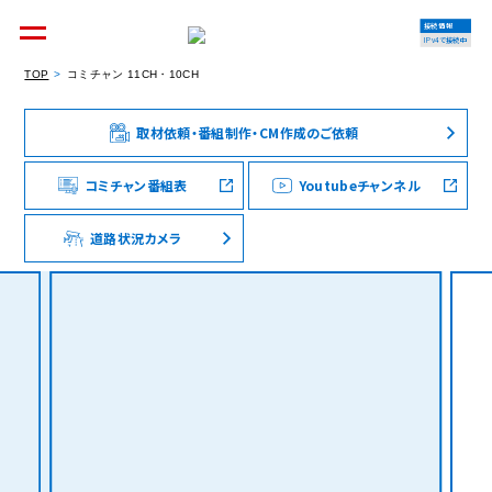
接続情報
IPv4で接続中
TOP
コミチャン 11CH・10CH
取材依頼・番組制作・CM作成のご依頼
個人のお客様
集合住宅オーナーの方
コミチャン番組表
Youtubeチャンネル
道路状況カメラ
法人のお客様
料金シミュレーション
資料請求