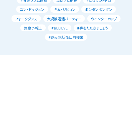
#防災リズム体操
ふるさと納税
#となりのトトロ
ユン・ドゥジュン
キム・ジヒョン
ポンダンポンダン
フォークダンス
大規模婚活パーティー
ウインターカップ
気象予報士
#BELIEVE
#手をたたきましょう
#お天気妖怪出前授業