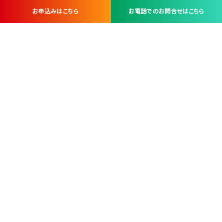
お申込みはこちら
お電話でのお問合せはこちら
お問い合わせ・お申し込みは
※当社は山梨県内 7 市 3 町を対象にケーブルテレビ・インターネ
ットサービスを提供する会社です。
総合受電窓口
コンタクトセンター
TEL.055-251-7111
甲府市北口2-14-14
MAP
＜電話＞ 月～金 9：00～19：00、（土・日・祝日）9：00～17：00
＜窓口＞ 月～土 9：00～16：30 ※日・祝日を除く
本社営業部