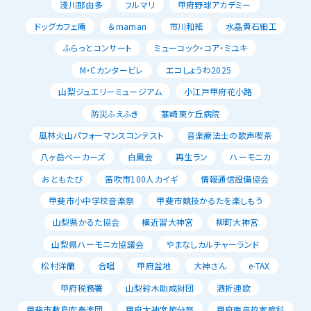
淺川那由多
フルマリ
甲府野球アカデミー
ドッグカフェ庵
＆maman
市川和紙
水晶貴石細工
ふらっとコンサート
ミューコック・コア・ミユキ
M・Cカンタービレ
エコしょうわ2025
山梨ジュエリーミュージアム
小江戸甲府花小路
防災ふえふき
韮崎東ケ丘病院
風林火山パフォーマンスコンテスト
音楽療法士の歌声喫茶
八ヶ岳ベーカーズ
白鳳会
再生ラン
ハーモニカ
おともたび
笛吹市100人カイギ
情報通信設備協会
甲斐市小中学校音楽祭
甲斐市競技かるたを楽しもう
山梨県かるた協会
横近習大神宮
柳町大神宮
山梨県ハーモニカ協議会
やまなしカルチャーランド
松村洋蘭
合唱
甲府盆地
大神さん
e-TAX
甲府税務署
山梨鈴木助成財団
酒折連歌
甲斐市敷島吹奏楽団
甲府大神宮節分祭
甲府南高校家庭科