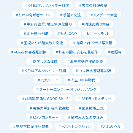
#９月はアルツハイマー月間
＃男性の料理教室
＃ちかい高齢者サロン
＃手話で交流
＃ｅスポーツ大会
＃甲府市富竹，地区納涼盆踊り
＃納涼盆踊り大会
＃北杜市白州町
#県内ぶらり
レザークラフト
＃園児たちが和太鼓で交流
＃山梨フォトクラブ写真展
#中央市水害避難訓練
#お茶の間に安心を最新作
＃蓮照寺
＃防災リズム体操
＃お天気妖怪出前授業
＃９月はアルツハイマー月間
＃中央市水害避難訓練
＃元気シニア
＃人生100年時代
＃スーシーエンティーオリジナルソング
＃歯科矯正歯科GOOD SMILE
＃ジモラブミステリー
＃東海大甲府高校武道館
＃武道館竣工式
＃ピアノコンサート
＃笛吹みんなの夏休み
＃甲斐市松尾神社祭典
＃ベストセレクション
＃ふじのやま