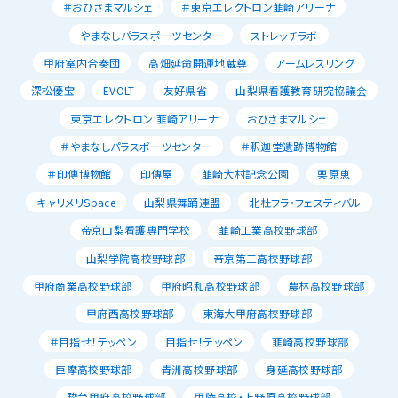
＃おひさまマルシェ
＃東京エレクトロン韮崎アリーナ
やまなしパラスポーツセンター
ストレッチラボ
甲府室内合奏団
高畑延命開運地蔵尊
アームレスリング
深松優宝
EVOLT
友好県省
山梨県看護教育研究協議会
東京エレクトロン 韮崎アリーナ
おひさまマルシェ
＃やまなしパラスポーツセンター
＃釈迦堂遺跡博物館
＃印傳博物館
印傳屋
韮崎大村記念公園
栗原恵
キャリメリSpace
山梨県舞踊連盟
北杜フラ・フェスティバル
帝京山梨看護専門学校
韮崎工業高校野球部
山梨学院高校野球部
帝京第三高校野球部
甲府商業高校野球部
甲府昭和高校野球部
農林高校野球部
甲府西高校野球部
東海大甲府高校野球部
＃目指せ！テッペン
目指せ！テッペン
韮崎高校野球部
巨摩高校野球部
青洲高校野球部
身延高校野球部
駿台甲府高校野球部
甲陵高校・上野原高校野球部