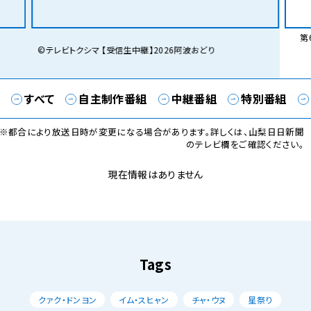
第6
©テレビトクシマ 【受信生中継】2026阿波おどり
すべて
自主制作番組
中継番組
特別番組
※都合により放送日時が変更になる場合があります。詳しくは、山梨日日新聞
のテレビ欄をご確認ください。
現在情報はありません
Tags
クァク・ドンヨン
イム・スヒャン
チャ・ウヌ
星祭り