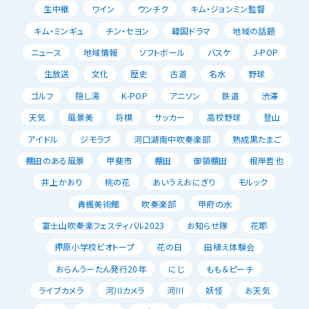
生中継
ワイン
ウンチク
キム・ジョンミン監督
キム・ミンギュ
チン・セヨン
韓国ドラマ
地域の話題
ニュース
地域情報
ソフトボール
バスケ
J-POP
生放送
文化
歴史
古道
名水
野球
ゴルフ
隠し湯
K-POP
アニソン
鉄道
渋滞
天気
風景美
将棋
サッカー
高校野球
登山
アイドル
ジモラブ
河口湖南中吹奏楽部
熟成黒たまご
棚田のある風景
甲斐市
棚田
御領棚田
根岸哲也
井上かおり
桃の花
あいうえおにぎり
モルック
青楓美術館
吹奏楽部
甲府の水
富士山吹奏楽フェスティバル2023
お知らせ隊
花耶
押原小学校ビオトープ
花の日
田植え体験会
おらんうーたん発行20年
にじ
もも＆ピーチ
ライブカメラ
河川カメラ
河川
妖怪
お天気