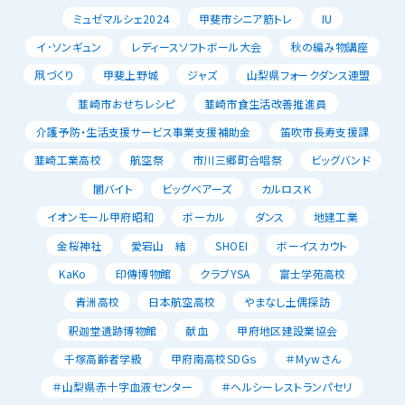
ミュゼマルシェ2024
甲斐市シニア筋トレ
IU
イ･ソンギュン
レディースソフトボール大会
秋の編み物講座
凧づくり
甲斐上野城
ジャズ
山梨県フォークダンス連盟
韮崎市おせちレシピ
韮崎市食生活改善推進員
介護予防・生活支援サービス事業支援補助金
笛吹市長寿支援課
韮崎工業高校
航空祭
市川三郷町合唱祭
ビッグバンド
闇バイト
ビッグベアーズ
カルロスＫ
イオンモール甲府昭和
ボーカル
ダンス
地建工業
金桜神社
愛宕山 結
SHOEI
ボーイスカウト
KaKo
印傳博物館
クラブYSA
富士学苑高校
青洲高校
日本航空高校
やまなし土偶探訪
釈迦堂遺跡博物館
献血
甲府地区建設業協会
千塚高齢者学級
甲府南高校SDGｓ
＃Mｙwさん
＃山梨県赤十字血液センター
＃ヘルシーレストランパセリ