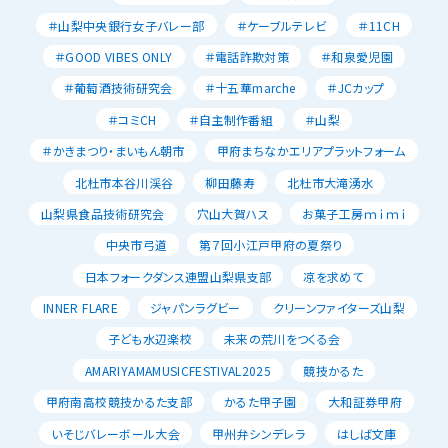
＃山梨中央銀行女子バレー部
＃ケーブルテレビ
＃11CH
＃GOOD VIBES ONLY
＃電話詐欺対策
＃和泉愛児園
＃葡萄酒技術研究会
＃十五華marche
＃JCカップ
＃コミCH
＃自主制作番組
＃山梨
＃かきまつり・まいもん朝市
甲府まちなかエリアプラットフォーム
北杜市本谷川渓谷
柳田藤寿
北杜市大滝湧水
山梨県食品技術研究会
穴山大賀ハス
お菓子工房ｍｉｍｉ
中央市弓道
第７回小江戸甲府の夏祭り
日本フォークダンス連盟山梨県支部
凉を求めて
INNER FLARE
ジャパンラグビー
クリーンファイターズ山梨
子ども水辺楽校
未来の荒川をつくる会
AMARIYAMAMUSICFESTIVAL2025
競技かるた
甲府南高校競技かるた支部
かるた甲子園
大和証券甲府
いそじバレーボール大会
甲州弁シンデレラ
はしば文庫