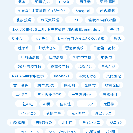
気象
知事会見
山梨県
再放送
交通情報
やまなし未来劇場プロジェクト
Aneqdot
郡内織物
出前授業
お天気妖怪
ミニSL
笛吹わんぱく相撲
わんぱく相撲，ミニSL，お天気妖怪，郡内織物，Aneqdot，
子ども
やまなし
カンテク
レッド吉田のまんぷくグルメ旅
部活
新府城
お新府さん
習志野高校
甲府第一高校
甲府西高校
巨摩高校
押原中学校
中央市
2024高校野球
夏高校野球
ふるさと
そらたび
NAGASAKI水中散歩
satonoka
松崎しげる
八代亜紀
文化協会
創作ダンス
昭和町
韮崎市
吹奏楽団
ユ・ジテ
三社みゆき祭り
一宮浅間神社
玉諸神社
三社神社
神輿
信玄堤
コーラス
太極拳
イ・ボヨン
花様年華
萌木の村
清里テラス
山梨銘醸
伊藤ひろの
北杜市
チョン・ソニ
ジニョン
チョン・ヒヨン
ソン・ジョンヒョン
小瀬スポーツ公園