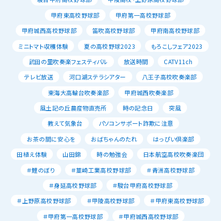
甲府東高校野球部
甲府第一高校野球部
甲府城西高校野球部
笛吹高校野球部
甲府南高校野球部
ミニトマト収穫体験
夏の高校野球2023
もろこしフェア2023
武田の里吹奏楽フェスティバル
放送時間
CATV11ch
テレビ放送
河口湖ステラシアター
八王子高校吹奏楽部
東海大高輪台吹奏楽部
甲府城西吹奏楽部
風土記の丘農産物直売所
時の記念日
突風
教えて気象台
パソコンサポート詐欺に注意
お茶の間に安心を
おばちゃんのたれ
はっぴい倶楽部
田植え体験
山田錦
時の勉強会
日本航空高校吹奏楽団
＃鯉のぼり
＃韮崎工業高校野球部
＃青洲高校野球部
＃身延高校野球部
＃駿台甲府高校野球部
＃上野原高校野球部
＃甲陵高校野球部
＃甲府東高校野球部
＃甲府第一高校野球部
＃甲府城西高校野球部