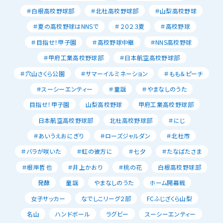
＃白根高校野球部
＃北杜高校野球部
＃山梨高校野球
＃夏の高校野球はNNSで
＃２０２３夏
＃高校野球
＃目指せ！甲子園
＃高校野球中継
＃NNS高校野球
＃甲府工業高校野球部
＃日本航空高校野球部
＃穴山さくら公園
＃サマーイルミネーション
＃もも＆ピーチ
＃スーシーエンティー
＃童謡
＃やまなしのうた
目指せ！甲子園
山梨高校野球
甲府工業高校野球部
日本航空高校野球部
北杜高校野球部
＃にじ
＃あいうえおにぎり
＃ローズジャルダン
＃北杜市
＃バラが咲いた
＃虹の彼方に
＃七夕
＃たなばたさま
＃根岸哲也
＃井上かおり
＃桃の花
白根高校野球部
発酵
童謡
やまなしのうた
ホーム開幕戦
女子サッカー
なでしこリーグ２部
FCふじざくら山梨
名山
ハンドボール
ラグビー
スーシーエンティー