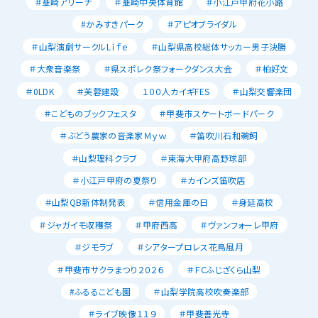
＃韮崎アリーナ
＃韮崎中央体育館
＃小江戸甲府花小路
#かみすきパーク
＃アピオブライダル
＃山梨演劇サークルLｉｆｅ
＃山梨県高校総体サッカー男子決勝
＃大衆音楽祭
＃県スポレク祭フォークダンス大会
＃柏好文
＃0LDK
＃芙蓉建設
１００人カイギFES
＃山梨交響楽団
＃こどものブックフェスタ
＃甲斐市スケートボードパーク
＃ぶどう農家の音楽家Ｍｙｗ
＃笛吹川石和鵜飼
＃山梨理科クラブ
＃東海大甲府高野球部
＃小江戸甲府の夏祭り
＃カインズ笛吹店
＃山梨QB新体制発表
＃信用金庫の日
＃身延高校
＃ジャガイモ収穫祭
＃甲府西高
＃ヴァンフォーレ甲府
＃ジモラブ
＃シアタープロレス花鳥風月
＃甲斐市サクラまつり２０２６
＃ＦＣふじざくら山梨
#ふるるこども園
＃山梨学院高校吹奏楽部
＃ライブ映像１１９
＃甲斐善光寺