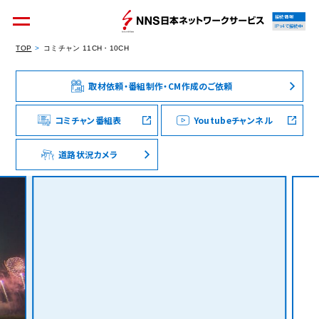
接続情報
IPv4で接続中
TOP
コミチャン 11CH・10CH
取材依頼・番組制作・CM作成のご依頼
個人のお客様
集合住宅オーナーの方
コミチャン番組表
Youtubeチャンネル
道路状況カメラ
法人のお客様
料金シミュレーション
資料請求