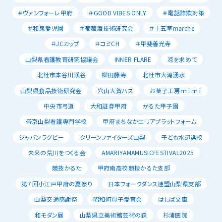
＃ヴァンフォーレ甲府
＃GOOD VIBES ONLY
＃電話詐欺対策
＃和泉愛児園
＃葡萄酒技術研究会
＃十五華marche
＃JCカップ
＃コミCH
＃甲斐善光寺
山梨県看護教育研究協議会
INNER FLARE
凉を求めて
北杜市本谷川渓谷
柳田藤寿
北杜市大滝湧水
山梨県食品技術研究会
穴山大賀ハス
お菓子工房ｍｉｍｉ
中央市弓道
大和証券甲府
かるた甲子園
帝京山梨看護専門学校
甲府まちなかエリアプラットフォーム
ジャパンラグビー
クリーンファイターズ山梨
子ども水辺楽校
未来の荒川をつくる会
AMARIYAMAMUSICFESTIVAL2025
競技かるた
甲府南高校競技かるた支部
第７回小江戸甲府の夏祭り
日本フォークダンス連盟山梨県支部
山梨交通感謝祭
昭和町母子愛育会
はしば文庫
和モダン展
山梨県立美術館芸術の森
杉浦医院