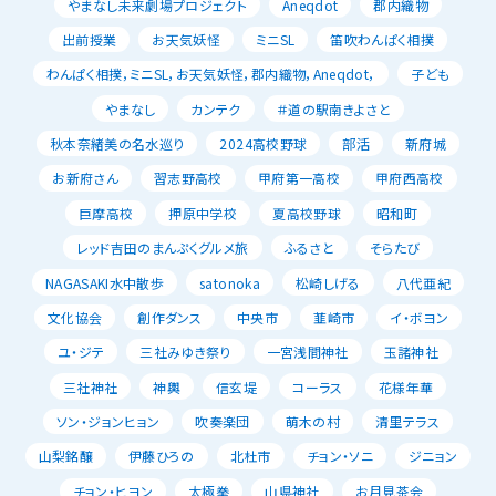
やまなし未来劇場プロジェクト
Aneqdot
郡内織物
出前授業
お天気妖怪
ミニSL
笛吹わんぱく相撲
わんぱく相撲，ミニSL，お天気妖怪，郡内織物，Aneqdot，
子ども
やまなし
カンテク
＃道の駅南きよさと
秋本奈緒美の名水巡り
2024高校野球
部活
新府城
お新府さん
習志野高校
甲府第一高校
甲府西高校
巨摩高校
押原中学校
夏高校野球
昭和町
レッド吉田のまんぷくグルメ旅
ふるさと
そらたび
NAGASAKI水中散歩
satonoka
松崎しげる
八代亜紀
文化協会
創作ダンス
中央市
韮崎市
イ・ボヨン
ユ・ジテ
三社みゆき祭り
一宮浅間神社
玉諸神社
三社神社
神輿
信玄堤
コーラス
花様年華
ソン・ジョンヒョン
吹奏楽団
萌木の村
清里テラス
山梨銘醸
伊藤ひろの
北杜市
チョン・ソニ
ジニョン
チョン・ヒヨン
太極拳
山県神社
お月見茶会