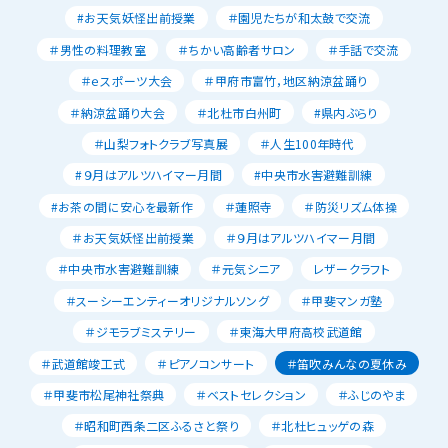
#お天気妖怪出前授業
＃園児たちが和太鼓で交流
＃男性の料理教室
＃ちかい高齢者サロン
＃手話で交流
＃ｅスポーツ大会
＃甲府市富竹，地区納涼盆踊り
＃納涼盆踊り大会
＃北杜市白州町
#県内ぶらり
＃山梨フォトクラブ写真展
＃人生100年時代
#９月はアルツハイマー月間
#中央市水害避難訓練
#お茶の間に安心を最新作
＃蓮照寺
＃防災リズム体操
＃お天気妖怪出前授業
＃９月はアルツハイマー月間
＃中央市水害避難訓練
＃元気シニア
レザークラフト
＃スーシーエンティーオリジナルソング
＃甲斐マンガ塾
＃ジモラブミステリー
＃東海大甲府高校武道館
＃武道館竣工式
＃ピアノコンサート
＃笛吹みんなの夏休み
＃甲斐市松尾神社祭典
＃ベストセレクション
＃ふじのやま
＃昭和町西条二区ふるさと祭り
＃北杜ヒュッゲの森