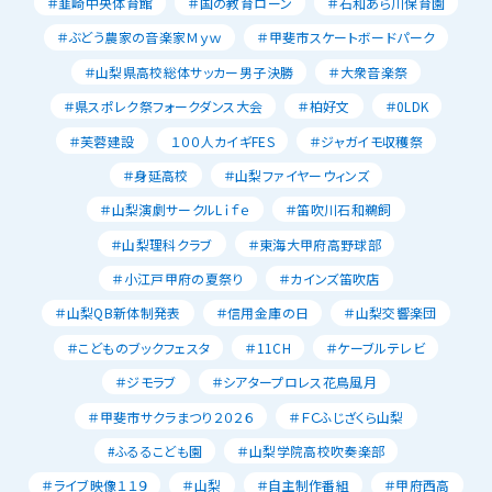
＃韮崎中央体育館
＃国の教育ローン
＃石和あら川保育園
＃ぶどう農家の音楽家Ｍｙｗ
＃甲斐市スケートボードパーク
＃山梨県高校総体サッカー男子決勝
＃大衆音楽祭
＃県スポレク祭フォークダンス大会
＃柏好文
＃0LDK
＃芙蓉建設
１００人カイギFES
＃ジャガイモ収穫祭
＃身延高校
＃山梨ファイヤーウィンズ
＃山梨演劇サークルLｉｆｅ
＃笛吹川石和鵜飼
＃山梨理科クラブ
＃東海大甲府高野球部
＃小江戸甲府の夏祭り
＃カインズ笛吹店
＃山梨QB新体制発表
＃信用金庫の日
＃山梨交響楽団
＃こどものブックフェスタ
＃11CH
＃ケーブルテレビ
＃ジモラブ
＃シアタープロレス花鳥風月
＃甲斐市サクラまつり２０２６
＃ＦＣふじざくら山梨
#ふるるこども園
＃山梨学院高校吹奏楽部
＃ライブ映像１１９
＃山梨
＃自主制作番組
＃甲府西高