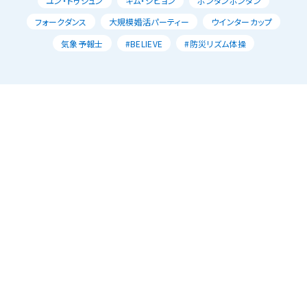
ユン・ドゥジュン
キム・ジヒョン
ポンダンポンダン
フォークダンス
大規模婚活パーティー
ウインターカップ
気象予報士
#BELIEVE
#防災リズム体操