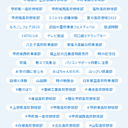
甲府第一高校野球部
甲府城西高校野球部
笛吹高校野球部
甲府南高校野球部
ミニトマト収穫体験
夏の高校野球2023
もろこしフェア2023
武田の里吹奏楽フェスティバル
放送時間
CATV11ch
テレビ放送
河口湖ステラシアター
八王子高校吹奏楽部
東海大高輪台吹奏楽部
甲府城西吹奏楽部
風土記の丘農産物直売所
時の記念日
突風
教えて気象台
パソコンサポート詐欺に注意
お茶の間に安心を
おばちゃんのたれ
はっぴい倶楽部
田植え体験
山田錦
時の勉強会
日本航空高校吹奏楽団
＃鯉のぼり
＃韮崎工業高校野球部
＃青洲高校野球部
＃身延高校野球部
＃駿台甲府高校野球部
＃上野原高校野球部
＃甲陵高校野球部
＃甲府東高校野球部
＃甲府第一高校野球部
＃甲府城西高校野球部
＃白根高校野球部
＃北杜高校野球部
＃山梨高校野球