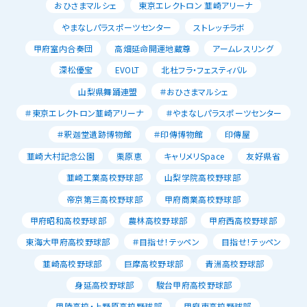
おひさまマルシェ
東京エレクトロン 韮崎アリーナ
やまなしパラスポーツセンター
ストレッチラボ
甲府室内合奏団
高畑延命開運地蔵尊
アームレスリング
深松優宝
EVOLT
北杜フラ・フェスティバル
山梨県舞踊連盟
＃おひさまマルシェ
＃東京エレクトロン韮崎アリーナ
＃やまなしパラスポーツセンター
＃釈迦堂遺跡博物館
＃印傳博物館
印傳屋
韮崎大村記念公園
栗原恵
キャリメリSpace
友好県省
韮崎工業高校野球部
山梨学院高校野球部
帝京第三高校野球部
甲府商業高校野球部
甲府昭和高校野球部
農林高校野球部
甲府西高校野球部
東海大甲府高校野球部
＃目指せ！テッペン
目指せ！テッペン
韮崎高校野球部
巨摩高校野球部
青洲高校野球部
身延高校野球部
駿台甲府高校野球部
甲陵高校・上野原高校野球部
甲府東高校野球部