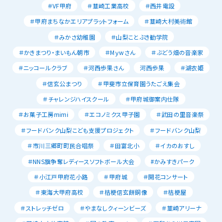
＃VF甲府
＃韮崎工業高校
＃西井電設
＃甲府まちなかエリアプラットフォーム
＃韮崎大村美術館
＃みかさ幼稚園
＃山梨ことぶき勧学院
＃かきまつり・まいもん朝市
＃Mｙwさん
＃ぶどう畑の音楽家
＃ニッコールクラブ
＃河西歩果さん
河西歩果
＃湖衣姫
＃信玄公まつり
＃甲斐市立保育園うたごえ集会
＃チャレンジハイスクール
＃甲府城御案内仕隊
＃お菓子工房mimi
＃エコノミクス甲子園
＃武田の里音楽祭
＃フードバンク山梨こども支援プロジェクト
＃フードバンク山梨
＃市川三郷町町民合唱祭
＃田富北小
＃イカのおすし
＃NNS旗争奪レディースソフトボール大会
#かみすきパーク
＃小江戸甲府花小路
＃甲府城
＃開花コンサート
＃東海大甲府高校
＃桔梗信玄餅銅像
＃桔梗屋
＃ストレッチゼロ
＃やまなしクィーンビーズ
＃韮崎アリーナ