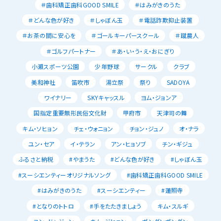
＃歯科矯正歯科GOOD SMILE
＃はみがきのうた
＃どんな色が好き
＃しゃぼん玉
＃電話詐欺抑止装置
＃お茶の間に安心を
＃ゴールキーパースクール
＃蹴農人
＃ゴルフパートナー
＃あ・い・う・え・おにぎり
小瀬スポーツ公園
少年野球
サークル
クラブ
美和神社
笛吹市
湯立祭
祭り
SADOYA
ワイナリー
SKYキャッスル
ヨム・ジョンア
国指定重要無形民俗文化財
甲府市
天津司の舞
キム・ソヒョン
チェ・ウォニョン
チョン・ジュノ
オ・ナラ
ユン・セア
イ・テラン
アン・ヒョソブ
チン・ギジュ
ふるさと納税
#やまうた
#どんな色が好き
#しゃぼん玉
#スーシエンティーオリジナルソング
#歯科矯正歯科GOOD SMILE
#はみがきのうた
#スーシエンティー
#蓮照寺
#となりのトトロ
#手をたたきましょう
キム・スルギ