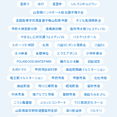
星祭り
水行
星雲寺
シルクふれんどりぃ
山梨県ハンドボール総合選手権大会
全国高等学校柔道選手権山梨県予選
子ども落語発表会
甲府大神宮節分祭
清楓美術館
笛吹市太鼓フェスティバル
やまなし公共交通フェスティバル
バスケットボール
スポーツ少年団
丸政
八田SCダンス発表会
八田SC
太々神楽
金櫻神社
スクエアダンス
少林寺拳法
FOLKWOODSKATEPARK
織のなかま展
武田信玄
大河ドラマ
甲府市旧鈴村亭
身延町西嶋イルミネーション
竜王駅イルミネーション
甲府市長
甲斐市長
北杜市長
身延町長
市川三郷町長
昭和町長
笛吹市長
中央市長
南アルプス市長
韮崎市長
長田ろみおさん
こうふ亀屋座
ふらっとコンサート
YCC県民文化ホール
山梨県高校野球連盟笛吹支部
淺川那由多
フルマリ