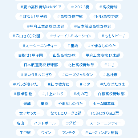
＃夏の高校野球はNNSで
＃２０２３夏
＃高校野球
＃目指せ！甲子園
＃高校野球中継
＃NNS高校野球
＃甲府工業高校野球部
＃日本航空高校野球部
＃穴山さくら公園
＃サマーイルミネーション
＃もも＆ピーチ
＃スーシーエンティー
＃童謡
＃やまなしのうた
目指せ！甲子園
山梨高校野球
甲府工業高校野球部
日本航空高校野球部
北杜高校野球部
＃にじ
＃あいうえおにぎり
＃ローズジャルダン
＃北杜市
＃バラが咲いた
＃虹の彼方に
＃七夕
＃たなばたさま
＃根岸哲也
＃井上かおり
＃桃の花
白根高校野球部
発酵
童謡
やまなしのうた
ホーム開幕戦
女子サッカー
なでしこリーグ２部
FCふじざくら山梨
名山
ハンドボール
ラグビー
スーシーエンティー
生中継
ワイン
ウンチク
キム・ジョンミン監督