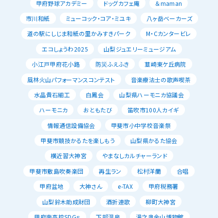
甲府野球アカデミー
ドッグカフェ庵
＆maman
市川和紙
ミューコック・コア・ミユキ
八ヶ岳ベーカーズ
道の駅にしじま和紙の里かみすきパーク
M・Cカンタービレ
エコしょうわ2025
山梨ジュエリーミュージアム
小江戸甲府花小路
防災ふえふき
韮崎東ケ丘病院
風林火山パフォーマンスコンテスト
音楽療法士の歌声喫茶
水晶貴石細工
白鳳会
山梨県ハーモニカ協議会
ハーモニカ
おともたび
笛吹市100人カイギ
情報通信設備協会
甲斐市小中学校音楽祭
甲斐市競技かるたを楽しもう
山梨県かるた協会
横近習大神宮
やまなしカルチャーランド
甲斐市敷島吹奏楽団
再生ラン
松村洋蘭
合唱
甲府盆地
大神さん
e-TAX
甲府税務署
山梨鈴木助成財団
酒折連歌
柳町大神宮
甲府南高校SDGｓ
下部温泉
湯之奥金山博物館