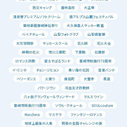
防災キャンプ
農林高校
大正琴
清泉寮プレミアムソフトクリーム
南アルプス山麓フェスティバル
築地新居御崎神社祭り
大久保嘉人サッカー教室
べべナチュール
山梨フォトクラブ
山梨県警察
大弐学問祭
サッカースクール
花火師
花火大会
神明の花火
市川三郷町
下黒駒
石尊祭
ロマンス詐欺
富士すばるランド
韮崎市制施行70周年
イ・ミンホ
チョン・ジヒョン
青い海の伝説
音楽バンド
ベリーダンス
火渡り
身延町
大聖寺
柔道
パク・ジウン
冷血天才詐欺師
八ヶ岳グランヴェールヴィンヤード
マルスワイン
韮崎市政施行70周年
ソウル･クチュール
SOULcouture
Maschera
マスケラ
ファンタジーロマンス
地球上最後の人魚
照英の全国チャレンジの旅