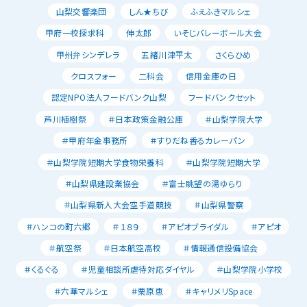
山梨交響楽団
しん★ちび
ふえふきマルシェ
甲府一校探求科
伸太郎
いそじバレーボール大会
甲州弁シンデレラ
五緒川津平太
さくらひめ
クロスフォー
二科会
信用金庫の日
認定NPO法人フードバンク山梨
フードバンクセット
芦川植樹祭
＃日本政策金融公庫
＃山梨学院大学
＃甲府年金事務所
＃すりだね香るカレーパン
＃山梨学院短期大学食物栄養科
＃山梨学院短期大学
＃山梨県建設業協会
＃富士眺望の湯ゆらり
＃山梨県新人大会空手道競技
＃山梨県警察
＃ハンコの町六郷
＃１８９
＃アピオブライダル
＃アピオ
＃航空祭
＃日本航空高校
＃情報通信設備協会
＃くるぐる
＃児童相談所虐待対応ダイヤル
＃山梨学院小学校
＃六華マルシェ
＃栗原恵
＃キャリメリSpace