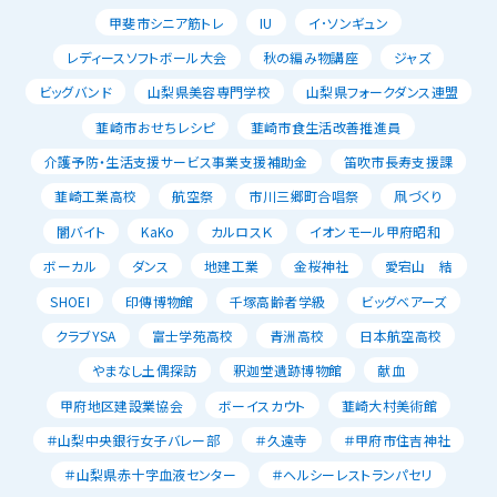
甲斐市シニア筋トレ
IU
イ･ソンギュン
レディースソフトボール大会
秋の編み物講座
ジャズ
ビッグバンド
山梨県美容専門学校
山梨県フォークダンス連盟
韮崎市おせちレシピ
韮崎市食生活改善推進員
介護予防・生活支援サービス事業支援補助金
笛吹市長寿支援課
韮崎工業高校
航空祭
市川三郷町合唱祭
凧づくり
闇バイト
KaKo
カルロスＫ
イオンモール甲府昭和
ボーカル
ダンス
地建工業
金桜神社
愛宕山 結
SHOEI
印傳博物館
千塚高齢者学級
ビッグベアーズ
クラブYSA
富士学苑高校
青洲高校
日本航空高校
やまなし土偶探訪
釈迦堂遺跡博物館
献血
甲府地区建設業協会
ボーイスカウト
韮崎大村美術館
＃山梨中央銀行女子バレー部
＃久遠寺
＃甲府市住吉神社
＃山梨県赤十字血液センター
＃ヘルシーレストランパセリ