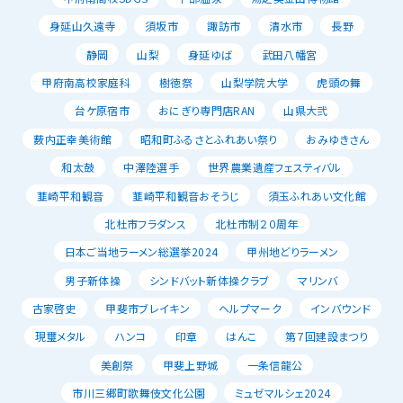
身延山久遠寺
須坂市
諏訪市
清水市
長野
静岡
山梨
身延ゆば
武田八幡宮
甲府南高校家庭科
樹徳祭
山梨学院大学
虎頭の舞
台ケ原宿市
おにぎり専門店RAN
山県大弐
薮内正幸美術館
昭和町ふるさとふれあい祭り
おみゆきさん
和太鼓
中澤陸選手
世界農業遺産フェスティバル
韮崎平和観音
韮崎平和観音おそうじ
須玉ふれあい文化館
北杜市フラダンス
北杜市制２０周年
日本ご当地ラーメン総選挙2024
甲州地どりラーメン
男子新体操
シンドバット新体操クラブ
マリンバ
古家啓史
甲斐市ブレイキン
ヘルプマーク
インバウンド
現璽メタル
ハンコ
印章
はんこ
第７回建設まつり
美創祭
甲斐上野城
一条信龍公
市川三郷町歌舞伎文化公園
ミュゼマルシェ2024