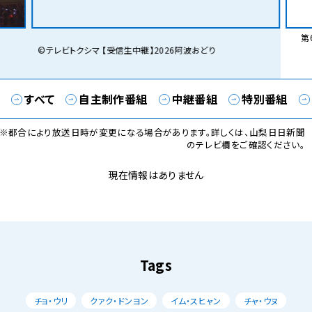
第6
©テレビトクシマ 【受信生中継】2026阿波おどり
すべて
自主制作番組
中継番組
特別番組
※都合により放送日時が変更になる場合があります。詳しくは、山梨日日新聞
のテレビ欄をご確認ください。
現在情報はありません
Tags
チョ・ウリ
クァク・ドンヨン
イム・スヒャン
チャ・ウヌ