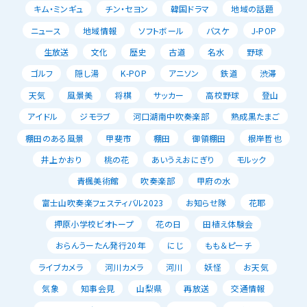
キム・ミンギュ
チン・セヨン
韓国ドラマ
地域の話題
ニュース
地域情報
ソフトボール
バスケ
J-POP
生放送
文化
歴史
古道
名水
野球
ゴルフ
隠し湯
K-POP
アニソン
鉄道
渋滞
天気
風景美
将棋
サッカー
高校野球
登山
アイドル
ジモラブ
河口湖南中吹奏楽部
熟成黒たまご
棚田のある風景
甲斐市
棚田
御領棚田
根岸哲也
井上かおり
桃の花
あいうえおにぎり
モルック
青楓美術館
吹奏楽部
甲府の水
富士山吹奏楽フェスティバル2023
お知らせ隊
花耶
押原小学校ビオトープ
花の日
田植え体験会
おらんうーたん発行20年
にじ
もも＆ピーチ
ライブカメラ
河川カメラ
河川
妖怪
お天気
気象
知事会見
山梨県
再放送
交通情報