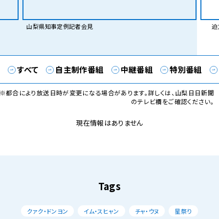
山梨県知事定例記者会見
迫力
すべて
自主制作番組
中継番組
特別番組
※都合により放送日時が変更になる場合があります。詳しくは、山梨日日新聞
のテレビ欄をご確認ください。
現在情報はありません
Tags
クァク・ドンヨン
イム・スヒャン
チャ・ウヌ
星祭り