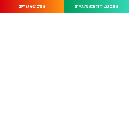
お申込みはこちら
お電話でのお問合せはこちら
お問い合わせ・お申し込みは
※当社は山梨県内 7 市 3 町を対象にケーブルテレビ・インターネ
ットサービスを提供する会社です。
総合受電窓口
コンタクトセンター
TEL.055-251-7111
甲府市北口2-14-14
MAP
＜電話＞ 月～金 9：00～19：00、（土・日・祝日）9：00～17：00
＜窓口＞ 月～土 9：00～16：30 ※日・祝日を除く
本社営業部