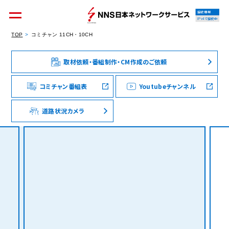
接続情報
IPv4で接続中
TOP
コミチャン 11CH・10CH
取材依頼・番組制作・CM作成のご依頼
個人のお客様
集合住宅オーナーの方
コミチャン番組表
Youtubeチャンネル
道路状況カメラ
法人のお客様
料金シミュレーション
資料請求