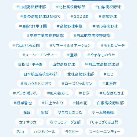
＃白根高校野球部
＃北杜高校野球部
＃山梨高校野球
＃夏の高校野球はNNSで
＃２０２３夏
＃高校野球
＃目指せ！甲子園
＃高校野球中継
＃NNS高校野球
＃甲府工業高校野球部
＃日本航空高校野球部
＃穴山さくら公園
＃サマーイルミネーション
＃もも＆ピーチ
＃スーシーエンティー
＃童謡
＃やまなしのうた
目指せ！甲子園
山梨高校野球
甲府工業高校野球部
日本航空高校野球部
北杜高校野球部
＃にじ
＃あいうえおにぎり
＃ローズジャルダン
＃北杜市
＃バラが咲いた
＃虹の彼方に
＃七夕
＃たなばたさま
＃根岸哲也
＃井上かおり
＃桃の花
白根高校野球部
発酵
童謡
やまなしのうた
ホーム開幕戦
女子サッカー
なでしこリーグ２部
FCふじざくら山梨
名山
ハンドボール
ラグビー
スーシーエンティー