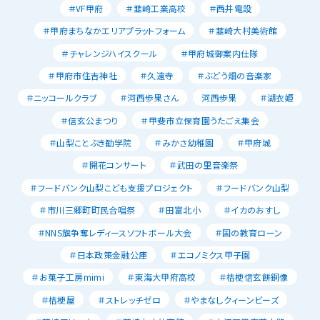
＃VF甲府
＃韮崎工業高校
＃西井電設
＃甲府まちなかエリアプラットフォーム
＃韮崎大村美術館
＃チャレンジハイスクール
＃甲府城御案内仕隊
＃甲府市住吉神社
＃久遠寺
＃ぶどう畑の音楽家
＃ニッコールクラブ
＃河西歩果さん
河西歩果
＃湖衣姫
＃信玄公まつり
＃甲斐市立保育園うたごえ集会
＃山梨ことぶき勧学院
＃みかさ幼稚園
＃甲府城
＃開花コンサート
＃武田の里音楽祭
＃フードバンク山梨こども支援プロジェクト
＃フードバンク山梨
＃市川三郷町町民合唱祭
＃田富北小
＃イカのおすし
＃NNS旗争奪レディースソフトボール大会
＃国の教育ローン
＃日本政策金融公庫
＃エコノミクス甲子園
＃お菓子工房mimi
＃東海大甲府高校
＃桔梗信玄餅銅像
＃桔梗屋
＃ストレッチゼロ
＃やまなしクィーンビーズ