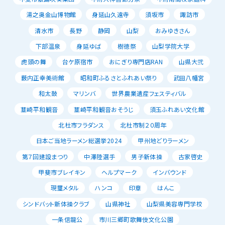
湯之奥金山博物館
身延山久遠寺
須坂市
諏訪市
清水市
長野
静岡
山梨
おみゆきさん
下部温泉
身延ゆば
樹徳祭
山梨学院大学
虎頭の舞
台ケ原宿市
おにぎり専門店RAN
山県大弐
薮内正幸美術館
昭和町ふるさとふれあい祭り
武田八幡宮
和太鼓
マリンバ
世界農業遺産フェスティバル
韮崎平和観音
韮崎平和観音おそうじ
須玉ふれあい文化館
北杜市フラダンス
北杜市制２０周年
日本ご当地ラーメン総選挙2024
甲州地どりラーメン
第７回建設まつり
中澤陸選手
男子新体操
古家啓史
甲斐市ブレイキン
ヘルプマーク
インバウンド
現璽メタル
ハンコ
印章
はんこ
シンドバット新体操クラブ
山県神社
山梨県美容専門学校
一条信龍公
市川三郷町歌舞伎文化公園