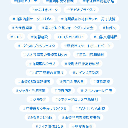
＃韮崎アリーナ
＃韮崎中央体育館
＃小江戸甲府花小路
#かみすきパーク
＃アピオブライダル
＃山梨演劇サークルLｉｆｅ
＃山梨県高校総体サッカー男子決勝
＃大衆音楽祭
＃県スポレク祭フォークダンス大会
＃柏好文
＃0LDK
＃芙蓉建設
１００人カイギFES
＃山梨交響楽団
＃こどものブックフェスタ
＃甲斐市スケートボードパーク
＃ぶどう農家の音楽家Ｍｙｗ
＃笛吹川石和鵜飼
＃山梨理科クラブ
＃東海大甲府高野球部
＃小江戸甲府の夏祭り
＃カインズ笛吹店
＃山梨QB新体制発表
＃信用金庫の日
＃身延高校
＃ジャガイモ収穫祭
＃甲府西高
＃ヴァンフォーレ甲府
＃ジモラブ
＃シアタープロレス花鳥風月
＃甲斐市サクラまつり２０２６
＃ＦＣふじざくら山梨
#ふるるこども園
＃山梨学院高校吹奏楽部
＃ライブ映像１１９
＃甲斐善光寺