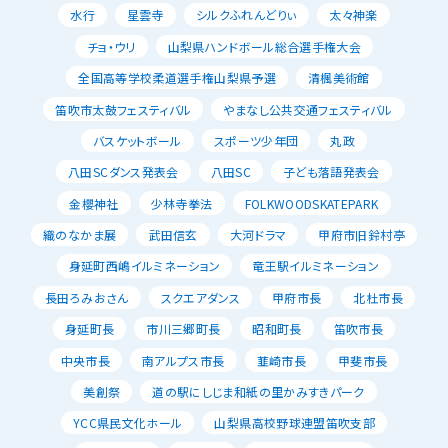
水行
星雲寺
シルクふれんどりぃ
太々神楽
チョ・ウリ
山梨県ハンドボール総合選手権大会
全国高等学校柔道選手権山梨県予選
清楓美術館
笛吹市太鼓フェスティバル
やまなし公共交通フェスティバル
バスケットボール
スポーツ少年団
丸政
八田SCダンス発表会
八田SC
子ども落語発表会
金櫻神社
少林寺拳法
FOLKWOODSKATEPARK
織のなかま展
武田信玄
大河ドラマ
甲府市旧鈴村亭
身延町西嶋イルミネーション
竜王駅イルミネーション
長田ろみおさん
スクエアダンス
甲府市長
北杜市長
身延町長
市川三郷町長
昭和町長
笛吹市長
中央市長
南アルプス市長
韮崎市長
甲斐市長
美創祭
道の駅にしじま和紙の里かみすきパーク
YCC県民文化ホール
山梨県高校野球連盟笛吹支部