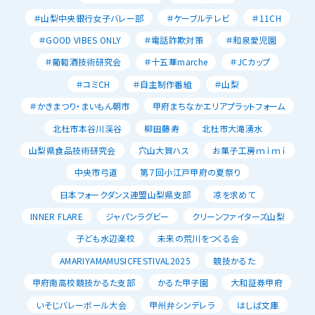
＃山梨中央銀行女子バレー部
＃ケーブルテレビ
＃11CH
＃GOOD VIBES ONLY
＃電話詐欺対策
＃和泉愛児園
＃葡萄酒技術研究会
＃十五華marche
＃JCカップ
＃コミCH
＃自主制作番組
＃山梨
＃かきまつり・まいもん朝市
甲府まちなかエリアプラットフォーム
北杜市本谷川渓谷
柳田藤寿
北杜市大滝湧水
山梨県食品技術研究会
穴山大賀ハス
お菓子工房ｍｉｍｉ
中央市弓道
第７回小江戸甲府の夏祭り
日本フォークダンス連盟山梨県支部
凉を求めて
INNER FLARE
ジャパンラグビー
クリーンファイターズ山梨
子ども水辺楽校
未来の荒川をつくる会
AMARIYAMAMUSICFESTIVAL2025
競技かるた
甲府南高校競技かるた支部
かるた甲子園
大和証券甲府
いそじバレーボール大会
甲州弁シンデレラ
はしば文庫