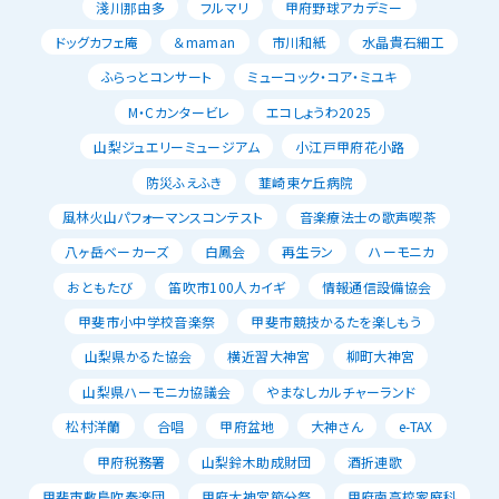
淺川那由多
フルマリ
甲府野球アカデミー
ドッグカフェ庵
＆maman
市川和紙
水晶貴石細工
ふらっとコンサート
ミューコック・コア・ミユキ
M・Cカンタービレ
エコしょうわ2025
山梨ジュエリーミュージアム
小江戸甲府花小路
防災ふえふき
韮崎東ケ丘病院
風林火山パフォーマンスコンテスト
音楽療法士の歌声喫茶
八ヶ岳ベーカーズ
白鳳会
再生ラン
ハーモニカ
おともたび
笛吹市100人カイギ
情報通信設備協会
甲斐市小中学校音楽祭
甲斐市競技かるたを楽しもう
山梨県かるた協会
横近習大神宮
柳町大神宮
山梨県ハーモニカ協議会
やまなしカルチャーランド
松村洋蘭
合唱
甲府盆地
大神さん
e-TAX
甲府税務署
山梨鈴木助成財団
酒折連歌
甲斐市敷島吹奏楽団
甲府大神宮節分祭
甲府南高校家庭科