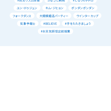
#防災リズム体操
ふるさと納税
#となりのトトロ
ユン・ドゥジュン
キム・ジヒョン
ポンダンポンダン
フォークダンス
大規模婚活パーティー
ウインターカップ
気象予報士
#BELIEVE
#手をたたきましょう
#お天気妖怪出前授業