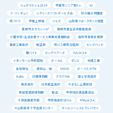
ミュゼマルシェ2024
甲斐市シニア筋トレ
IU
イ･ソンギュン
レディースソフトボール大会
秋の編み物講座
凧づくり
甲斐上野城
ジャズ
山梨県フォークダンス連盟
韮崎市おせちレシピ
韮崎市食生活改善推進員
介護予防・生活支援サービス事業支援補助金
笛吹市長寿支援課
韮崎工業高校
航空祭
市川三郷町合唱祭
ビッグバンド
闇バイト
ビッグベアーズ
カルロスＫ
イオンモール甲府昭和
ボーカル
ダンス
地建工業
金桜神社
愛宕山 結
SHOEI
ボーイスカウト
KaKo
印傳博物館
クラブYSA
富士学苑高校
青洲高校
日本航空高校
やまなし土偶探訪
釈迦堂遺跡博物館
献血
甲府地区建設業協会
千塚高齢者学級
甲府南高校SDGｓ
＃Mｙwさん
＃山梨県赤十字血液センター
＃ヘルシーレストランパセリ