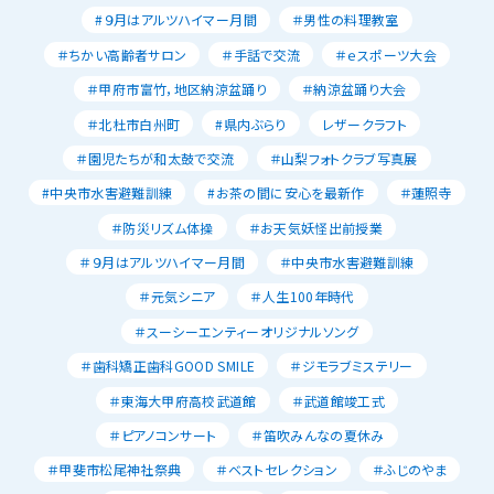
#９月はアルツハイマー月間
＃男性の料理教室
＃ちかい高齢者サロン
＃手話で交流
＃ｅスポーツ大会
＃甲府市富竹，地区納涼盆踊り
＃納涼盆踊り大会
＃北杜市白州町
#県内ぶらり
レザークラフト
＃園児たちが和太鼓で交流
＃山梨フォトクラブ写真展
#中央市水害避難訓練
#お茶の間に安心を最新作
＃蓮照寺
＃防災リズム体操
＃お天気妖怪出前授業
＃９月はアルツハイマー月間
＃中央市水害避難訓練
＃元気シニア
＃人生100年時代
＃スーシーエンティーオリジナルソング
＃歯科矯正歯科GOOD SMILE
＃ジモラブミステリー
＃東海大甲府高校武道館
＃武道館竣工式
＃ピアノコンサート
＃笛吹みんなの夏休み
＃甲斐市松尾神社祭典
＃ベストセレクション
＃ふじのやま