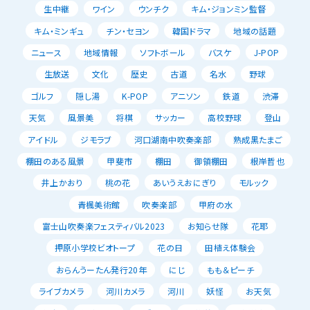
生中継
ワイン
ウンチク
キム・ジョンミン監督
キム・ミンギュ
チン・セヨン
韓国ドラマ
地域の話題
ニュース
地域情報
ソフトボール
バスケ
J-POP
生放送
文化
歴史
古道
名水
野球
ゴルフ
隠し湯
K-POP
アニソン
鉄道
渋滞
天気
風景美
将棋
サッカー
高校野球
登山
アイドル
ジモラブ
河口湖南中吹奏楽部
熟成黒たまご
棚田のある風景
甲斐市
棚田
御領棚田
根岸哲也
井上かおり
桃の花
あいうえおにぎり
モルック
青楓美術館
吹奏楽部
甲府の水
富士山吹奏楽フェスティバル2023
お知らせ隊
花耶
押原小学校ビオトープ
花の日
田植え体験会
おらんうーたん発行20年
にじ
もも＆ピーチ
ライブカメラ
河川カメラ
河川
妖怪
お天気