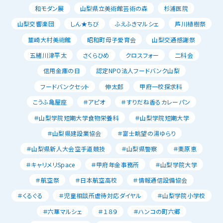
和モダン展
山梨県立美術館芸術の森
杉浦医院
山梨交響楽団
しん★ちび
ふえふきマルシェ
芦川植樹祭
韮崎大村美術館
昭和町母子愛育会
山梨交通感謝祭
五緒川津平太
さくらひめ
クロスフォー
二科会
信用金庫の日
認定NPO法人フードバンク山梨
フードバンクセット
伸太郎
甲府一校探求科
こうふ亀屋座
＃アピオ
＃すりだね香るカレーパン
＃山梨学院短期大学食物栄養科
＃山梨学院短期大学
＃山梨県建設業協会
＃富士眺望の湯ゆらり
＃山梨県新人大会空手道競技
＃山梨県警察
＃栗原恵
＃キャリメリSpace
＃甲府年金事務所
＃山梨学院大学
＃航空祭
＃日本航空高校
＃情報通信設備協会
＃くるぐる
＃児童相談所虐待対応ダイヤル
＃山梨学院小学校
＃六華マルシェ
＃１８９
＃ハンコの町六郷