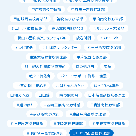
甲府東高校野球部
甲府第一高校野球部
甲府城西高校野球部
笛吹高校野球部
甲府南高校野球部
ミニトマト収穫体験
夏の高校野球2023
もろこしフェア2023
武田の里吹奏楽フェスティバル
放送時間
CATV11ch
テレビ放送
河口湖ステラシアター
八王子高校吹奏楽部
東海大高輪台吹奏楽部
甲府城西吹奏楽部
風土記の丘農産物直売所
時の記念日
突風
教えて気象台
パソコンサポート詐欺に注意
お茶の間に安心を
おばちゃんのたれ
はっぴい倶楽部
田植え体験
山田錦
時の勉強会
日本航空高校吹奏楽団
＃鯉のぼり
＃韮崎工業高校野球部
＃青洲高校野球部
＃身延高校野球部
＃駿台甲府高校野球部
＃上野原高校野球部
＃甲陵高校野球部
＃甲府東高校野球部
＃甲府第一高校野球部
＃甲府城西高校野球部