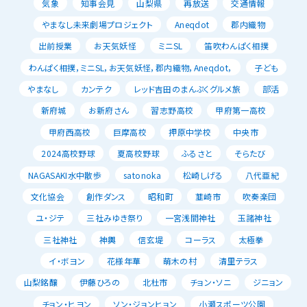
気象
知事会見
山梨県
再放送
交通情報
やまなし未来劇場プロジェクト
Aneqdot
郡内織物
出前授業
お天気妖怪
ミニSL
笛吹わんぱく相撲
わんぱく相撲，ミニSL，お天気妖怪，郡内織物，Aneqdot，
子ども
やまなし
カンテク
レッド吉田のまんぷくグルメ旅
部活
新府城
お新府さん
習志野高校
甲府第一高校
甲府西高校
巨摩高校
押原中学校
中央市
2024高校野球
夏高校野球
ふるさと
そらたび
NAGASAKI水中散歩
satonoka
松崎しげる
八代亜紀
文化協会
創作ダンス
昭和町
韮崎市
吹奏楽団
ユ・ジテ
三社みゆき祭り
一宮浅間神社
玉諸神社
三社神社
神輿
信玄堤
コーラス
太極拳
イ・ボヨン
花様年華
萌木の村
清里テラス
山梨銘醸
伊藤ひろの
北杜市
チョン・ソニ
ジニョン
チョン・ヒヨン
ソン・ジョンヒョン
小瀬スポーツ公園