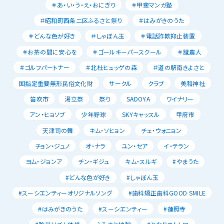
＃あ・い・う・え・おにぎり
＃甲斐マンガ塾
＃昭和町西条二区ふるさと祭り
＃はみがきのうた
＃どんな色が好き
＃しゃぼん玉
＃電話詐欺抑止装置
＃お茶の間に安心を
＃ゴールキーパースクール
＃蹴農人
＃ゴルフパートナー
＃北杜ヒュッゲの森
＃道の駅南きよさと
国指定重要無形民俗文化財
サークル
クラブ
美和神社
笛吹市
湯立祭
祭り
SADOYA
ワイナリー
アン・ヒョソブ
少年野球
SKYキャッスル
甲府市
天津司の舞
キム・ソヒョン
チェ・ウォニョン
チョン・ジュノ
オ・ナラ
ユン・セア
イ・テラン
ヨム・ジョンア
チン・ギジュ
キム・スルギ
#やまうた
#どんな色が好き
#しゃぼん玉
#スーシエンティーオリジナルソング
#歯科矯正歯科GOOD SMILE
#はみがきのうた
#スーシエンティー
#蓮照寺