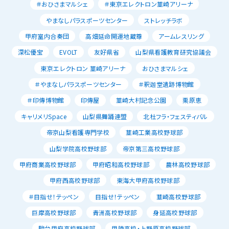
＃おひさまマルシェ
＃東京エレクトロン韮崎アリーナ
やまなしパラスポーツセンター
ストレッチラボ
甲府室内合奏団
高畑延命開運地蔵尊
アームレスリング
深松優宝
EVOLT
友好県省
山梨県看護教育研究協議会
東京エレクトロン 韮崎アリーナ
おひさまマルシェ
＃やまなしパラスポーツセンター
＃釈迦堂遺跡博物館
＃印傳博物館
印傳屋
韮崎大村記念公園
栗原恵
キャリメリSpace
山梨県舞踊連盟
北杜フラ・フェスティバル
帝京山梨看護専門学校
韮崎工業高校野球部
山梨学院高校野球部
帝京第三高校野球部
甲府商業高校野球部
甲府昭和高校野球部
農林高校野球部
甲府西高校野球部
東海大甲府高校野球部
＃目指せ！テッペン
目指せ！テッペン
韮崎高校野球部
巨摩高校野球部
青洲高校野球部
身延高校野球部
駿台甲府高校野球部
甲陵高校・上野原高校野球部