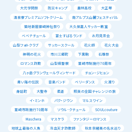
大弐学問祭
防災キャンプ
農林高校
大正琴
清泉寮プレミアムソフトクリーム
南アルプス山麓フェスティバル
築地新居御崎神社祭り
大久保嘉人サッカー教室
べべナチュール
富士すばるランド
お月見茶会
山梨フォトクラブ
サッカースクール
花火師
花火大会
神明の花火
市川三郷町
下黒駒
石尊祭
ロマンス詐欺
山梨県警察
韮崎市制施行70周年
八ヶ岳グランヴェールヴィンヤード
チョン・ジヒョン
青い海の伝説
音楽バンド
ベリーダンス
火渡り
身延町
大聖寺
柔道
照英の全国チャレンジの旅
イ・ミンホ
パク・ジウン
マルスワイン
韮崎市政施行70周年
ソウル･クチュール
SOULcouture
Maschera
マスケラ
ファンタジーロマンス
地球上最後の人魚
冷血天才詐欺師
秋本奈緒美の名水巡り