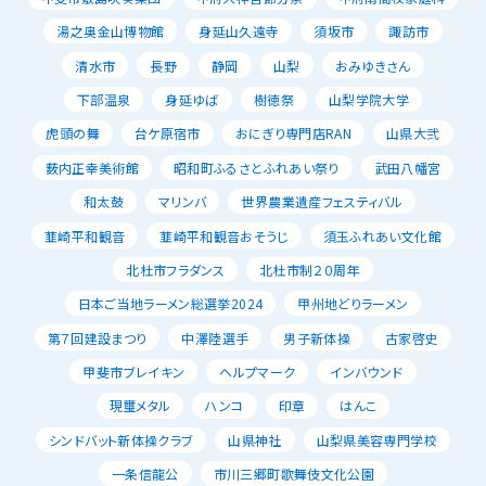
湯之奥金山博物館
身延山久遠寺
須坂市
諏訪市
清水市
長野
静岡
山梨
おみゆきさん
下部温泉
身延ゆば
樹徳祭
山梨学院大学
虎頭の舞
台ケ原宿市
おにぎり専門店RAN
山県大弐
薮内正幸美術館
昭和町ふるさとふれあい祭り
武田八幡宮
和太鼓
マリンバ
世界農業遺産フェスティバル
韮崎平和観音
韮崎平和観音おそうじ
須玉ふれあい文化館
北杜市フラダンス
北杜市制２０周年
日本ご当地ラーメン総選挙2024
甲州地どりラーメン
第７回建設まつり
中澤陸選手
男子新体操
古家啓史
甲斐市ブレイキン
ヘルプマーク
インバウンド
現璽メタル
ハンコ
印章
はんこ
シンドバット新体操クラブ
山県神社
山梨県美容専門学校
一条信龍公
市川三郷町歌舞伎文化公園