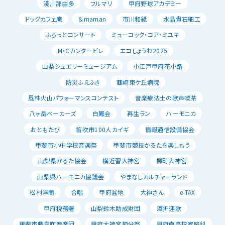
淺川那由多
フルマリ
甲府野球アカデミー
ドッグカフェ庵
＆maman
市川和紙
水晶貴石細工
ふらっとコンサート
ミューコック・コア・ミユキ
M・Cカンタービレ
エコしょうわ2025
山梨ジュエリーミュージアム
小江戸甲府花小路
防災ふえふき
韮崎東ケ丘病院
風林火山パフォーマンスコンテスト
音楽療法士の歌声喫茶
八ヶ岳ベーカーズ
白鳳会
再生ラン
ハーモニカ
おともたび
笛吹市100人カイギ
情報通信設備協会
甲斐市小中学校音楽祭
甲斐市競技かるたを楽しもう
山梨県かるた協会
横近習大神宮
柳町大神宮
山梨県ハーモニカ協議会
やまなしカルチャーランド
松村洋蘭
合唱
甲府盆地
大神さん
e-TAX
甲府税務署
山梨鈴木助成財団
酒折連歌
甲斐市敷島吹奏楽団
甲府大神宮節分祭
甲府南高校家庭科