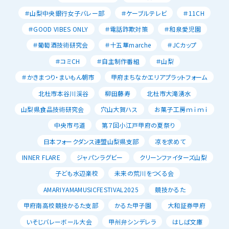
＃山梨中央銀行女子バレー部
＃ケーブルテレビ
＃11CH
＃GOOD VIBES ONLY
＃電話詐欺対策
＃和泉愛児園
＃葡萄酒技術研究会
＃十五華marche
＃JCカップ
＃コミCH
＃自主制作番組
＃山梨
＃かきまつり・まいもん朝市
甲府まちなかエリアプラットフォーム
北杜市本谷川渓谷
柳田藤寿
北杜市大滝湧水
山梨県食品技術研究会
穴山大賀ハス
お菓子工房ｍｉｍｉ
中央市弓道
第７回小江戸甲府の夏祭り
日本フォークダンス連盟山梨県支部
凉を求めて
INNER FLARE
ジャパンラグビー
クリーンファイターズ山梨
子ども水辺楽校
未来の荒川をつくる会
AMARIYAMAMUSICFESTIVAL2025
競技かるた
甲府南高校競技かるた支部
かるた甲子園
大和証券甲府
いそじバレーボール大会
甲州弁シンデレラ
はしば文庫