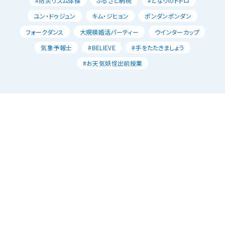
#防災リズム体操
ふるさと納税
#となりのトトロ
ユン・ドゥジュン
キム・ジヒョン
ポンダンポンダン
フォークダンス
大規模婚活パーティー
ウインターカップ
気象予報士
#BELIEVE
#手をたたきましょう
#お天気妖怪出前授業