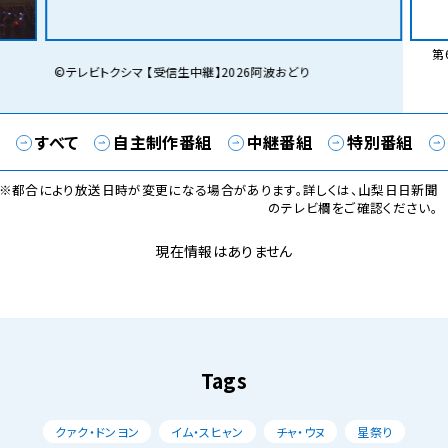
第6
©テレビトクシマ 【受信生中継】2026阿波おどり
すべて
自主制作番組
中継番組
特別番組
※都合により放送日時が変更になる場合があります。詳しくは、山梨日日新聞
のテレビ欄をご確認ください。
現在情報はありません
Tags
クァク・ドンヨン
イム・スヒャン
チャ・ウヌ
星祭り