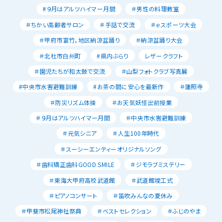
#９月はアルツハイマー月間
＃男性の料理教室
＃ちかい高齢者サロン
＃手話で交流
＃ｅスポーツ大会
＃甲府市富竹，地区納涼盆踊り
＃納涼盆踊り大会
＃北杜市白州町
#県内ぶらり
レザークラフト
＃園児たちが和太鼓で交流
＃山梨フォトクラブ写真展
#中央市水害避難訓練
#お茶の間に安心を最新作
＃蓮照寺
＃防災リズム体操
＃お天気妖怪出前授業
＃９月はアルツハイマー月間
＃中央市水害避難訓練
＃元気シニア
＃人生100年時代
＃スーシーエンティーオリジナルソング
＃歯科矯正歯科GOOD SMILE
＃ジモラブミステリー
＃東海大甲府高校武道館
＃武道館竣工式
＃ピアノコンサート
＃笛吹みんなの夏休み
＃甲斐市松尾神社祭典
＃ベストセレクション
＃ふじのやま