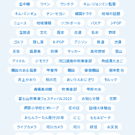
生中継
ワイン
ウンチク
キム・ジョンミン監督
キム・ミンギュ
チン・セヨン
韓国ドラマ
地域の話題
ニュース
地域情報
ソフトボール
バスケ
J-POP
生放送
文化
歴史
古道
名水
野球
ゴルフ
隠し湯
K-POP
アニソン
鉄道
渋滞
天気
風景美
将棋
サッカー
高校野球
登山
アイドル
ジモラブ
河口湖南中吹奏楽部
熟成黒たまご
棚田のある風景
甲斐市
棚田
御領棚田
根岸哲也
井上かおり
桃の花
あいうえおにぎり
モルック
青楓美術館
吹奏楽部
甲府の水
富士山吹奏楽フェスティバル2023
お知らせ隊
花耶
押原小学校ビオトープ
花の日
田植え体験会
おらんうーたん発行20年
にじ
もも＆ピーチ
ライブカメラ
河川カメラ
河川
妖怪
お天気