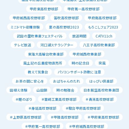
甲府東高校野球部
甲府第一高校野球部
甲府城西高校野球部
笛吹高校野球部
甲府南高校野球部
ミニトマト収穫体験
夏の高校野球2023
もろこしフェア2023
武田の里吹奏楽フェスティバル
放送時間
CATV11ch
テレビ放送
河口湖ステラシアター
八王子高校吹奏楽部
東海大高輪台吹奏楽部
甲府城西吹奏楽部
風土記の丘農産物直売所
時の記念日
突風
教えて気象台
パソコンサポート詐欺に注意
お茶の間に安心を
おばちゃんのたれ
はっぴい倶楽部
田植え体験
山田錦
時の勉強会
日本航空高校吹奏楽団
＃鯉のぼり
＃韮崎工業高校野球部
＃青洲高校野球部
＃身延高校野球部
＃駿台甲府高校野球部
＃上野原高校野球部
＃甲陵高校野球部
＃甲府東高校野球部
＃甲府第一高校野球部
＃甲府城西高校野球部