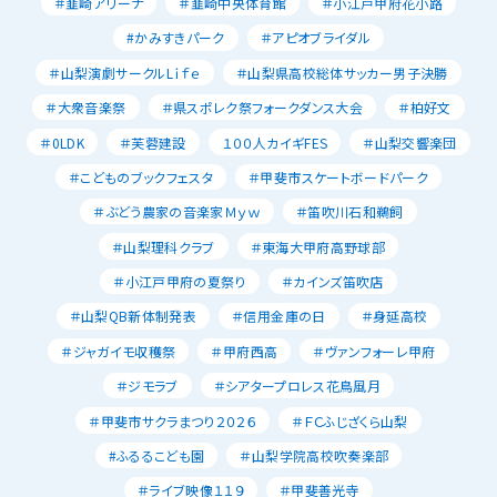
＃韮崎アリーナ
＃韮崎中央体育館
＃小江戸甲府花小路
#かみすきパーク
＃アピオブライダル
＃山梨演劇サークルLｉｆｅ
＃山梨県高校総体サッカー男子決勝
＃大衆音楽祭
＃県スポレク祭フォークダンス大会
＃柏好文
＃0LDK
＃芙蓉建設
１００人カイギFES
＃山梨交響楽団
＃こどものブックフェスタ
＃甲斐市スケートボードパーク
＃ぶどう農家の音楽家Ｍｙｗ
＃笛吹川石和鵜飼
＃山梨理科クラブ
＃東海大甲府高野球部
＃小江戸甲府の夏祭り
＃カインズ笛吹店
＃山梨QB新体制発表
＃信用金庫の日
＃身延高校
＃ジャガイモ収穫祭
＃甲府西高
＃ヴァンフォーレ甲府
＃ジモラブ
＃シアタープロレス花鳥風月
＃甲斐市サクラまつり２０２６
＃ＦＣふじざくら山梨
#ふるるこども園
＃山梨学院高校吹奏楽部
＃ライブ映像１１９
＃甲斐善光寺