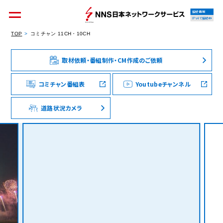
接続情報
IPv4で接続中
TOP
コミチャン 11CH・10CH
取材依頼・番組制作・CM作成のご依頼
個人のお客様
集合住宅オーナーの方
コミチャン番組表
Youtubeチャンネル
道路状況カメラ
法人のお客様
料金シミュレーション
資料請求