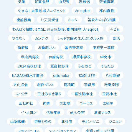
気象
知事会見
山梨県
再放送
交通情報
やまなし未来劇場プロジェクト
Aneqdot
郡内織物
出前授業
お天気妖怪
ミニSL
笛吹わんぱく相撲
わんぱく相撲，ミニSL，お天気妖怪，郡内織物，Aneqdot，
子ども
やまなし
カンテク
レッド吉田のまんぷくグルメ旅
部活
新府城
お新府さん
習志野高校
甲府第一高校
甲府西高校
巨摩高校
押原中学校
中央市
2024高校野球
夏高校野球
ふるさと
そらたび
NAGASAKI水中散歩
satonoka
松崎しげる
八代亜紀
文化協会
創作ダンス
昭和町
韮崎市
吹奏楽団
ユ・ジテ
三社みゆき祭り
一宮浅間神社
玉諸神社
三社神社
神輿
信玄堤
コーラス
太極拳
イ・ボヨン
花様年華
萌木の村
清里テラス
山梨銘醸
伊藤ひろの
北杜市
チョン・ソニ
ジニョン
チョン・ヒヨン
ソン・ジョンヒョン
小瀬スポーツ公園