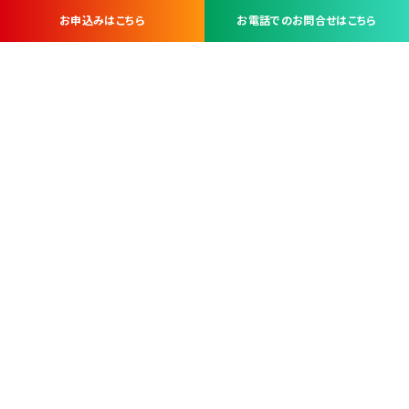
お申込みはこちら
お電話でのお問合せはこちら
お問い合わせ・お申し込みは
※当社は山梨県内 7 市 3 町を対象にケーブルテレビ・インターネ
ットサービスを提供する会社です。
総合受電窓口
コンタクトセンター
TEL.055-251-7111
甲府市北口2-14-14
MAP
＜電話＞ 月～金 9：00～19：00、（土・日・祝日）9：00～17：00
＜窓口＞ 月～土 9：00～16：30 ※日・祝日を除く
本社営業部