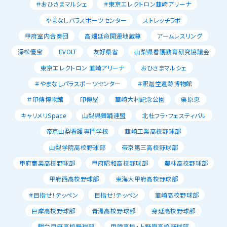
＃おひさまマルシェ
＃東京エレクトロン韮崎アリーナ
やまなしパラスポーツセンター
ストレッチラボ
甲府室内合奏団
高畑延命開運地蔵尊
アームレスリング
深松優宝
EVOLT
友好県省
山梨県看護教育研究協議会
東京エレクトロン 韮崎アリーナ
おひさまマルシェ
＃やまなしパラスポーツセンター
＃釈迦堂遺跡博物館
＃印傳博物館
印傳屋
韮崎大村記念公園
栗原恵
キャリメリSpace
山梨県舞踊連盟
北杜フラ・フェスティバル
帝京山梨看護専門学校
韮崎工業高校野球部
山梨学院高校野球部
帝京第三高校野球部
甲府商業高校野球部
甲府昭和高校野球部
農林高校野球部
甲府西高校野球部
東海大甲府高校野球部
＃目指せ！テッペン
目指せ！テッペン
韮崎高校野球部
巨摩高校野球部
青洲高校野球部
身延高校野球部
駿台甲府高校野球部
甲陵高校・上野原高校野球部