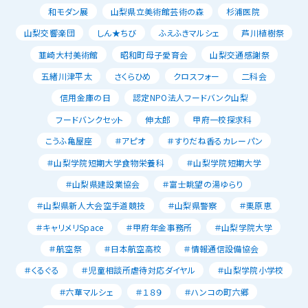
和モダン展
山梨県立美術館芸術の森
杉浦医院
山梨交響楽団
しん★ちび
ふえふきマルシェ
芦川植樹祭
韮崎大村美術館
昭和町母子愛育会
山梨交通感謝祭
五緒川津平太
さくらひめ
クロスフォー
二科会
信用金庫の日
認定NPO法人フードバンク山梨
フードバンクセット
伸太郎
甲府一校探求科
こうふ亀屋座
＃アピオ
＃すりだね香るカレーパン
＃山梨学院短期大学食物栄養科
＃山梨学院短期大学
＃山梨県建設業協会
＃富士眺望の湯ゆらり
＃山梨県新人大会空手道競技
＃山梨県警察
＃栗原恵
＃キャリメリSpace
＃甲府年金事務所
＃山梨学院大学
＃航空祭
＃日本航空高校
＃情報通信設備協会
＃くるぐる
＃児童相談所虐待対応ダイヤル
＃山梨学院小学校
＃六華マルシェ
＃１８９
＃ハンコの町六郷