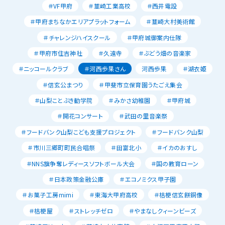
＃VF甲府
＃韮崎工業高校
＃西井電設
＃甲府まちなかエリアプラットフォーム
＃韮崎大村美術館
＃チャレンジハイスクール
＃甲府城御案内仕隊
＃甲府市住吉神社
＃久遠寺
＃ぶどう畑の音楽家
＃ニッコールクラブ
＃河西歩果さん
河西歩果
＃湖衣姫
＃信玄公まつり
＃甲斐市立保育園うたごえ集会
＃山梨ことぶき勧学院
＃みかさ幼稚園
＃甲府城
＃開花コンサート
＃武田の里音楽祭
＃フードバンク山梨こども支援プロジェクト
＃フードバンク山梨
＃市川三郷町町民合唱祭
＃田富北小
＃イカのおすし
＃NNS旗争奪レディースソフトボール大会
＃国の教育ローン
＃日本政策金融公庫
＃エコノミクス甲子園
＃お菓子工房mimi
＃東海大甲府高校
＃桔梗信玄餅銅像
＃桔梗屋
＃ストレッチゼロ
＃やまなしクィーンビーズ