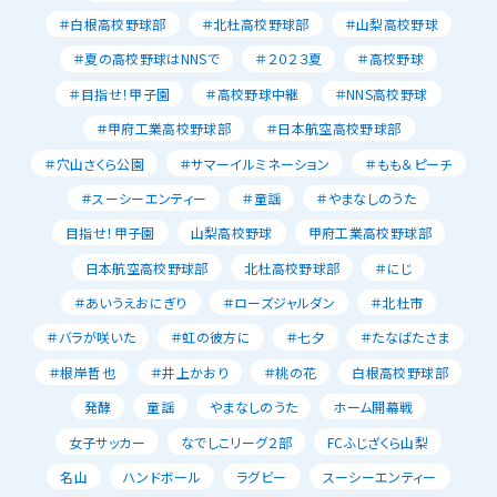
＃白根高校野球部
＃北杜高校野球部
＃山梨高校野球
＃夏の高校野球はNNSで
＃２０２３夏
＃高校野球
＃目指せ！甲子園
＃高校野球中継
＃NNS高校野球
＃甲府工業高校野球部
＃日本航空高校野球部
＃穴山さくら公園
＃サマーイルミネーション
＃もも＆ピーチ
＃スーシーエンティー
＃童謡
＃やまなしのうた
目指せ！甲子園
山梨高校野球
甲府工業高校野球部
日本航空高校野球部
北杜高校野球部
＃にじ
＃あいうえおにぎり
＃ローズジャルダン
＃北杜市
＃バラが咲いた
＃虹の彼方に
＃七夕
＃たなばたさま
＃根岸哲也
＃井上かおり
＃桃の花
白根高校野球部
発酵
童謡
やまなしのうた
ホーム開幕戦
女子サッカー
なでしこリーグ２部
FCふじざくら山梨
名山
ハンドボール
ラグビー
スーシーエンティー