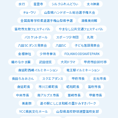
水行
星雲寺
シルクふれんどりぃ
太々神楽
チョ・ウリ
山梨県ハンドボール総合選手権大会
全国高等学校柔道選手権山梨県予選
清楓美術館
笛吹市太鼓フェスティバル
やまなし公共交通フェスティバル
バスケットボール
スポーツ少年団
丸政
八田SCダンス発表会
八田SC
子ども落語発表会
金櫻神社
少林寺拳法
FOLKWOODSKATEPARK
織のなかま展
武田信玄
大河ドラマ
甲府市旧鈴村亭
身延町西嶋イルミネーション
竜王駅イルミネーション
長田ろみおさん
スクエアダンス
甲府市長
北杜市長
身延町長
市川三郷町長
昭和町長
笛吹市長
中央市長
南アルプス市長
韮崎市長
甲斐市長
美創祭
道の駅にしじま和紙の里かみすきパーク
YCC県民文化ホール
山梨県高校野球連盟笛吹支部