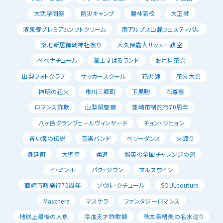
大弐学問祭
防災キャンプ
農林高校
大正琴
清泉寮プレミアムソフトクリーム
南アルプス山麓フェスティバル
築地新居御崎神社祭り
大久保嘉人サッカー教室
べべナチュール
富士すばるランド
お月見茶会
山梨フォトクラブ
サッカースクール
花火師
花火大会
神明の花火
市川三郷町
下黒駒
石尊祭
ロマンス詐欺
山梨県警察
韮崎市制施行70周年
八ヶ岳グランヴェールヴィンヤード
チョン・ジヒョン
青い海の伝説
音楽バンド
ベリーダンス
火渡り
身延町
大聖寺
柔道
照英の全国チャレンジの旅
イ・ミンホ
パク・ジウン
マルスワイン
韮崎市政施行70周年
ソウル･クチュール
SOULcouture
Maschera
マスケラ
ファンタジーロマンス
地球上最後の人魚
冷血天才詐欺師
秋本奈緒美の名水巡り