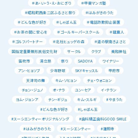
＃あ・い・う・え・おにぎり
＃甲斐マンガ塾
＃昭和町西条二区ふるさと祭り
＃はみがきのうた
＃どんな色が好き
＃しゃぼん玉
＃電話詐欺抑止装置
＃お茶の間に安心を
＃ゴールキーパースクール
＃蹴農人
＃ゴルフパートナー
＃北杜ヒュッゲの森
＃道の駅南きよさと
国指定重要無形民俗文化財
サークル
クラブ
美和神社
笛吹市
湯立祭
祭り
SADOYA
ワイナリー
アン・ヒョソブ
少年野球
SKYキャッスル
甲府市
天津司の舞
キム・ソヒョン
チェ・ウォニョン
チョン・ジュノ
オ・ナラ
ユン・セア
イ・テラン
ヨム・ジョンア
チン・ギジュ
キム・スルギ
#やまうた
#どんな色が好き
#しゃぼん玉
#スーシエンティーオリジナルソング
#歯科矯正歯科GOOD SMILE
#はみがきのうた
#スーシエンティー
#蓮照寺