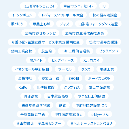
ミュゼマルシェ2024
甲斐市シニア筋トレ
IU
イ･ソンギュン
レディースソフトボール大会
秋の編み物講座
凧づくり
甲斐上野城
ジャズ
山梨県フォークダンス連盟
韮崎市おせちレシピ
韮崎市食生活改善推進員
介護予防・生活支援サービス事業支援補助金
笛吹市長寿支援課
韮崎工業高校
航空祭
市川三郷町合唱祭
ビッグバンド
闇バイト
ビッグベアーズ
カルロスＫ
イオンモール甲府昭和
ボーカル
ダンス
地建工業
金桜神社
愛宕山 結
SHOEI
ボーイスカウト
KaKo
印傳博物館
クラブYSA
富士学苑高校
青洲高校
日本航空高校
やまなし土偶探訪
釈迦堂遺跡博物館
献血
甲府地区建設業協会
千塚高齢者学級
甲府南高校SDGｓ
＃Mｙwさん
＃山梨県赤十字血液センター
＃ヘルシーレストランパセリ