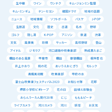
生中継
ワイン
ウンチク
キム・ジョンミン監督
キム・ミンギュ
チン・セヨン
韓国ドラマ
地域の話題
ニュース
地域情報
ソフトボール
バスケ
J-POP
生放送
文化
歴史
古道
名水
野球
ゴルフ
隠し湯
K-POP
アニソン
鉄道
渋滞
天気
風景美
将棋
サッカー
高校野球
登山
アイドル
ジモラブ
河口湖南中吹奏楽部
熟成黒たまご
棚田のある風景
甲斐市
棚田
御領棚田
根岸哲也
井上かおり
桃の花
あいうえおにぎり
モルック
青楓美術館
吹奏楽部
甲府の水
富士山吹奏楽フェスティバル2023
お知らせ隊
花耶
押原小学校ビオトープ
花の日
田植え体験会
おらんうーたん発行20年
にじ
もも＆ピーチ
ライブカメラ
河川カメラ
河川
妖怪
お天気