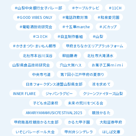
＃山梨中央銀行女子バレー部
＃ケーブルテレビ
＃11CH
＃GOOD VIBES ONLY
＃電話詐欺対策
＃和泉愛児園
＃葡萄酒技術研究会
＃十五華marche
＃JCカップ
＃コミCH
＃自主制作番組
＃山梨
＃かきまつり・まいもん朝市
甲府まちなかエリアプラットフォーム
北杜市本谷川渓谷
柳田藤寿
北杜市大滝湧水
山梨県食品技術研究会
穴山大賀ハス
お菓子工房ｍｉｍｉ
中央市弓道
第７回小江戸甲府の夏祭り
日本フォークダンス連盟山梨県支部
凉を求めて
INNER FLARE
ジャパンラグビー
クリーンファイターズ山梨
子ども水辺楽校
未来の荒川をつくる会
AMARIYAMAMUSICFESTIVAL2025
競技かるた
甲府南高校競技かるた支部
かるた甲子園
大和証券甲府
いそじバレーボール大会
甲州弁シンデレラ
はしば文庫