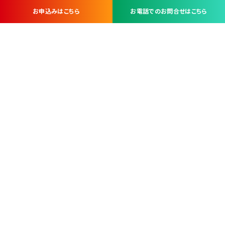
お申込みはこちら
お電話でのお問合せはこちら
お問い合わせ・お申し込みは
※当社は山梨県内 7 市 3 町を対象にケーブルテレビ・インターネ
ットサービスを提供する会社です。
総合受電窓口
コンタクトセンター
TEL.055-251-7111
甲府市北口2-14-14
MAP
＜電話＞ 月～金 9：00～19：00、（土・日・祝日）9：00～17：00
＜窓口＞ 月～土 9：00～16：30 ※日・祝日を除く
本社営業部