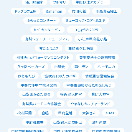
淺川那由多
フルマリ
甲府野球アカデミー
ドッグカフェ庵
＆maman
市川和紙
水晶貴石細工
ふらっとコンサート
ミューコック・コア・ミユキ
M・Cカンタービレ
エコしょうわ2025
山梨ジュエリーミュージアム
小江戸甲府花小路
防災ふえふき
韮崎東ケ丘病院
風林火山パフォーマンスコンテスト
音楽療法士の歌声喫茶
八ヶ岳ベーカーズ
白鳳会
再生ラン
ハーモニカ
おともたび
笛吹市100人カイギ
情報通信設備協会
甲斐市小中学校音楽祭
甲斐市競技かるたを楽しもう
山梨県かるた協会
横近習大神宮
柳町大神宮
山梨県ハーモニカ協議会
やまなしカルチャーランド
松村洋蘭
合唱
甲府盆地
大神さん
e-TAX
甲府税務署
山梨鈴木助成財団
酒折連歌
甲斐市敷島吹奏楽団
甲府大神宮節分祭
甲府南高校家庭科