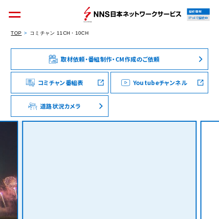
接続情報
IPv4で接続中
TOP
コミチャン 11CH・10CH
取材依頼・番組制作・CM作成のご依頼
個人のお客様
集合住宅オーナーの方
コミチャン番組表
Youtubeチャンネル
道路状況カメラ
法人のお客様
料金シミュレーション
資料請求