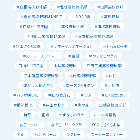
＃白根高校野球部
＃北杜高校野球部
＃山梨高校野球
＃夏の高校野球はNNSで
＃２０２３夏
＃高校野球
＃目指せ！甲子園
＃高校野球中継
＃NNS高校野球
＃甲府工業高校野球部
＃日本航空高校野球部
＃穴山さくら公園
＃サマーイルミネーション
＃もも＆ピーチ
＃スーシーエンティー
＃童謡
＃やまなしのうた
目指せ！甲子園
山梨高校野球
甲府工業高校野球部
日本航空高校野球部
北杜高校野球部
＃にじ
＃あいうえおにぎり
＃ローズジャルダン
＃北杜市
＃バラが咲いた
＃虹の彼方に
＃七夕
＃たなばたさま
＃根岸哲也
＃井上かおり
＃桃の花
白根高校野球部
発酵
童謡
やまなしのうた
ホーム開幕戦
女子サッカー
なでしこリーグ２部
FCふじざくら山梨
名山
ハンドボール
ラグビー
スーシーエンティー