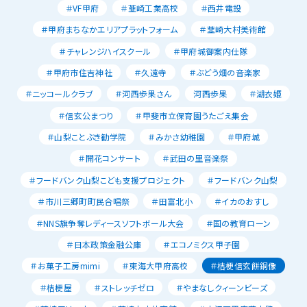
＃VF甲府
＃韮崎工業高校
＃西井電設
＃甲府まちなかエリアプラットフォーム
＃韮崎大村美術館
＃チャレンジハイスクール
＃甲府城御案内仕隊
＃甲府市住吉神社
＃久遠寺
＃ぶどう畑の音楽家
＃ニッコールクラブ
＃河西歩果さん
河西歩果
＃湖衣姫
＃信玄公まつり
＃甲斐市立保育園うたごえ集会
＃山梨ことぶき勧学院
＃みかさ幼稚園
＃甲府城
＃開花コンサート
＃武田の里音楽祭
＃フードバンク山梨こども支援プロジェクト
＃フードバンク山梨
＃市川三郷町町民合唱祭
＃田富北小
＃イカのおすし
＃NNS旗争奪レディースソフトボール大会
＃国の教育ローン
＃日本政策金融公庫
＃エコノミクス甲子園
＃お菓子工房mimi
＃東海大甲府高校
＃桔梗信玄餅銅像
＃桔梗屋
＃ストレッチゼロ
＃やまなしクィーンビーズ