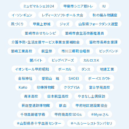
ミュゼマルシェ2024
甲斐市シニア筋トレ
IU
イ･ソンギュン
レディースソフトボール大会
秋の編み物講座
凧づくり
甲斐上野城
ジャズ
山梨県フォークダンス連盟
韮崎市おせちレシピ
韮崎市食生活改善推進員
介護予防・生活支援サービス事業支援補助金
笛吹市長寿支援課
韮崎工業高校
航空祭
市川三郷町合唱祭
ビッグバンド
闇バイト
ビッグベアーズ
カルロスＫ
イオンモール甲府昭和
ボーカル
ダンス
地建工業
金桜神社
愛宕山 結
SHOEI
ボーイスカウト
KaKo
印傳博物館
クラブYSA
富士学苑高校
青洲高校
日本航空高校
やまなし土偶探訪
釈迦堂遺跡博物館
献血
甲府地区建設業協会
千塚高齢者学級
甲府南高校SDGｓ
＃Mｙwさん
＃山梨県赤十字血液センター
＃ヘルシーレストランパセリ