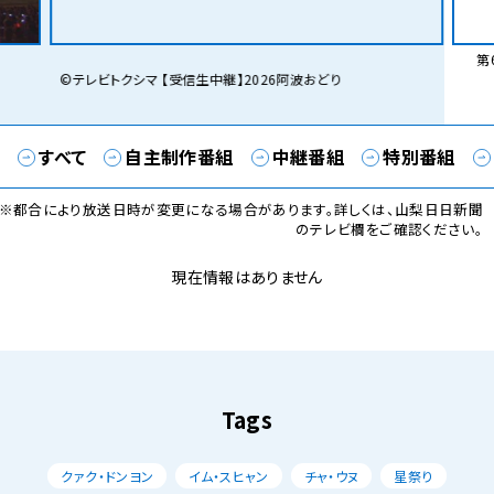
第6
©テレビトクシマ 【受信生中継】2026阿波おどり
すべて
自主制作番組
中継番組
特別番組
※都合により放送日時が変更になる場合があります。詳しくは、山梨日日新聞
のテレビ欄をご確認ください。
現在情報はありません
Tags
クァク・ドンヨン
イム・スヒャン
チャ・ウヌ
星祭り