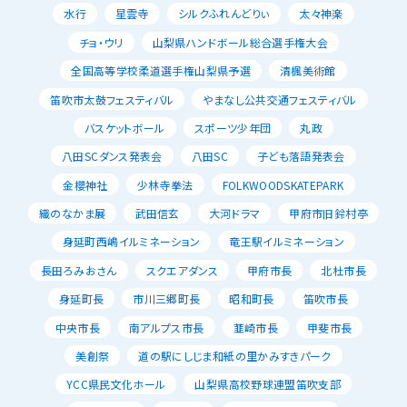
水行
星雲寺
シルクふれんどりぃ
太々神楽
チョ・ウリ
山梨県ハンドボール総合選手権大会
全国高等学校柔道選手権山梨県予選
清楓美術館
笛吹市太鼓フェスティバル
やまなし公共交通フェスティバル
バスケットボール
スポーツ少年団
丸政
八田SCダンス発表会
八田SC
子ども落語発表会
金櫻神社
少林寺拳法
FOLKWOODSKATEPARK
織のなかま展
武田信玄
大河ドラマ
甲府市旧鈴村亭
身延町西嶋イルミネーション
竜王駅イルミネーション
長田ろみおさん
スクエアダンス
甲府市長
北杜市長
身延町長
市川三郷町長
昭和町長
笛吹市長
中央市長
南アルプス市長
韮崎市長
甲斐市長
美創祭
道の駅にしじま和紙の里かみすきパーク
YCC県民文化ホール
山梨県高校野球連盟笛吹支部