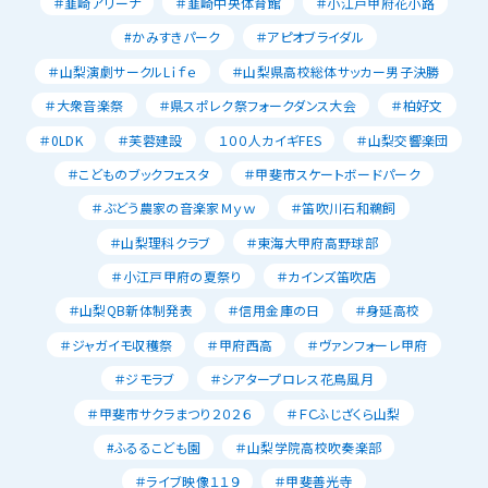
＃韮崎アリーナ
＃韮崎中央体育館
＃小江戸甲府花小路
#かみすきパーク
＃アピオブライダル
＃山梨演劇サークルLｉｆｅ
＃山梨県高校総体サッカー男子決勝
＃大衆音楽祭
＃県スポレク祭フォークダンス大会
＃柏好文
＃0LDK
＃芙蓉建設
１００人カイギFES
＃山梨交響楽団
＃こどものブックフェスタ
＃甲斐市スケートボードパーク
＃ぶどう農家の音楽家Ｍｙｗ
＃笛吹川石和鵜飼
＃山梨理科クラブ
＃東海大甲府高野球部
＃小江戸甲府の夏祭り
＃カインズ笛吹店
＃山梨QB新体制発表
＃信用金庫の日
＃身延高校
＃ジャガイモ収穫祭
＃甲府西高
＃ヴァンフォーレ甲府
＃ジモラブ
＃シアタープロレス花鳥風月
＃甲斐市サクラまつり２０２６
＃ＦＣふじざくら山梨
#ふるるこども園
＃山梨学院高校吹奏楽部
＃ライブ映像１１９
＃甲斐善光寺