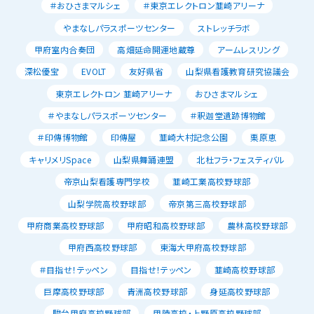
＃おひさまマルシェ
＃東京エレクトロン韮崎アリーナ
やまなしパラスポーツセンター
ストレッチラボ
甲府室内合奏団
高畑延命開運地蔵尊
アームレスリング
深松優宝
EVOLT
友好県省
山梨県看護教育研究協議会
東京エレクトロン 韮崎アリーナ
おひさまマルシェ
＃やまなしパラスポーツセンター
＃釈迦堂遺跡博物館
＃印傳博物館
印傳屋
韮崎大村記念公園
栗原恵
キャリメリSpace
山梨県舞踊連盟
北杜フラ・フェスティバル
帝京山梨看護専門学校
韮崎工業高校野球部
山梨学院高校野球部
帝京第三高校野球部
甲府商業高校野球部
甲府昭和高校野球部
農林高校野球部
甲府西高校野球部
東海大甲府高校野球部
＃目指せ！テッペン
目指せ！テッペン
韮崎高校野球部
巨摩高校野球部
青洲高校野球部
身延高校野球部
駿台甲府高校野球部
甲陵高校・上野原高校野球部