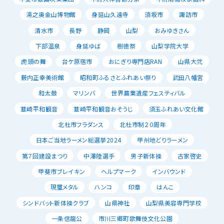
湯之奥金山博物館
身延山久遠寺
須坂市
諏訪市
清水市
長野
静岡
山梨
おみゆきさん
下部温泉
身延ゆば
樹徳祭
山梨学院大学
虎頭の舞
台ケ原宿市
おにぎり専門店RAN
山県大弐
薮内正幸美術館
昭和町ふるさとふれあい祭り
武田八幡宮
和太鼓
マリンバ
世界農業遺産フェスティバル
韮崎平和観音
韮崎平和観音おそうじ
須玉ふれあい文化館
北杜市フラダンス
北杜市制２０周年
日本ご当地ラーメン総選挙2024
甲州地どりラーメン
第７回建設まつり
中澤陸選手
男子新体操
古家啓史
甲斐市ブレイキン
ヘルプマーク
インバウンド
現璽メタル
ハンコ
印章
はんこ
シンドバット新体操クラブ
山県神社
山梨県美容専門学校
一条信龍公
市川三郷町歌舞伎文化公園