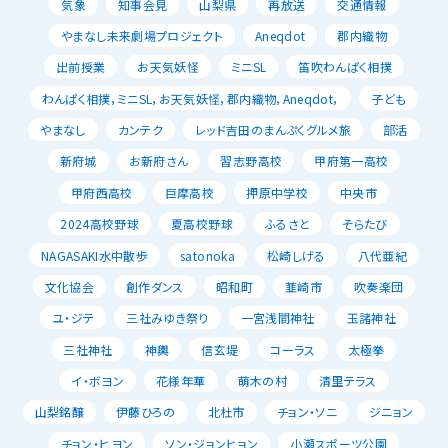
気象
知事会見
山梨県
再放送
交通情報
やまなし未来劇場プロジェクト
Aneqdot
郡内織物
出前授業
お天気妖怪
ミニSL
笛吹わんぱく相撲
わんぱく相撲，ミニSL，お天気妖怪，郡内織物，Aneqdot，
子ども
やまなし
カンテク
レッド吉田のまんぷくグルメ旅
部活
新府城
お新府さん
習志野高校
甲府第一高校
甲府西高校
巨摩高校
押原中学校
中央市
2024高校野球
夏高校野球
ふるさと
そらたび
NAGASAKI水中散歩
satonoka
松崎しげる
八代亜紀
文化協会
創作ダンス
昭和町
韮崎市
吹奏楽団
ユ・ジテ
三社みゆき祭り
一宮浅間神社
玉諸神社
三社神社
神輿
信玄堤
コーラス
太極拳
イ・ボヨン
花様年華
萌木の村
清里テラス
山梨銘醸
伊藤ひろの
北杜市
チョン・ソニ
ジニョン
チョン・ヒヨン
ソン・ジョンヒョン
小瀬スポーツ公園