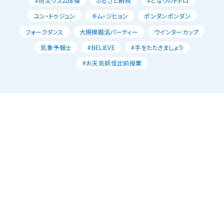
#防災リズム体操
ふるさと納税
#となりのトトロ
ユン・ドゥジュン
キム・ジヒョン
ポンダンポンダン
フォークダンス
大規模婚活パーティー
ウインターカップ
気象予報士
#BELIEVE
#手をたたきましょう
#お天気妖怪出前授業