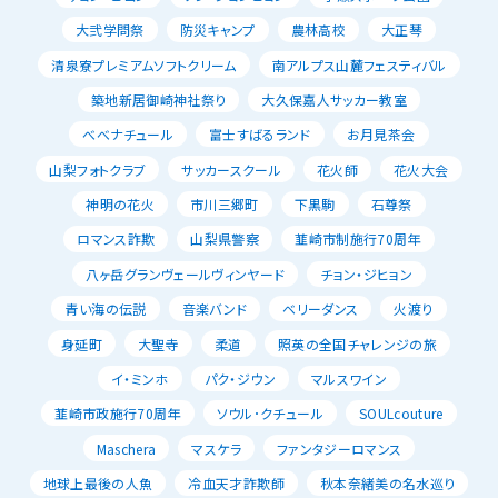
大弐学問祭
防災キャンプ
農林高校
大正琴
清泉寮プレミアムソフトクリーム
南アルプス山麓フェスティバル
築地新居御崎神社祭り
大久保嘉人サッカー教室
べべナチュール
富士すばるランド
お月見茶会
山梨フォトクラブ
サッカースクール
花火師
花火大会
神明の花火
市川三郷町
下黒駒
石尊祭
ロマンス詐欺
山梨県警察
韮崎市制施行70周年
八ヶ岳グランヴェールヴィンヤード
チョン・ジヒョン
青い海の伝説
音楽バンド
ベリーダンス
火渡り
身延町
大聖寺
柔道
照英の全国チャレンジの旅
イ・ミンホ
パク・ジウン
マルスワイン
韮崎市政施行70周年
ソウル･クチュール
SOULcouture
Maschera
マスケラ
ファンタジーロマンス
地球上最後の人魚
冷血天才詐欺師
秋本奈緒美の名水巡り