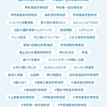
甲府東高校野球部
甲府第一高校野球部
甲府城西高校野球部
笛吹高校野球部
甲府南高校野球部
ミニトマト収穫体験
夏の高校野球2023
もろこしフェア2023
武田の里吹奏楽フェスティバル
放送時間
CATV11ch
テレビ放送
河口湖ステラシアター
八王子高校吹奏楽部
東海大高輪台吹奏楽部
甲府城西吹奏楽部
風土記の丘農産物直売所
時の記念日
突風
教えて気象台
パソコンサポート詐欺に注意
お茶の間に安心を
おばちゃんのたれ
はっぴい倶楽部
田植え体験
山田錦
時の勉強会
日本航空高校吹奏楽団
＃鯉のぼり
＃韮崎工業高校野球部
＃青洲高校野球部
＃身延高校野球部
＃駿台甲府高校野球部
＃上野原高校野球部
＃甲陵高校野球部
＃甲府東高校野球部
＃甲府第一高校野球部
＃甲府城西高校野球部