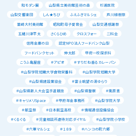
和モダン展
山梨県立美術館芸術の森
杉浦医院
山梨交響楽団
しん★ちび
ふえふきマルシェ
芦川植樹祭
韮崎大村美術館
昭和町母子愛育会
山梨交通感謝祭
五緒川津平太
さくらひめ
クロスフォー
二科会
信用金庫の日
認定NPO法人フードバンク山梨
フードバンクセット
伸太郎
甲府一校探求科
こうふ亀屋座
＃アピオ
＃すりだね香るカレーパン
＃山梨学院短期大学食物栄養科
＃山梨学院短期大学
＃山梨県建設業協会
＃富士眺望の湯ゆらり
＃山梨県新人大会空手道競技
＃山梨県警察
＃栗原恵
＃キャリメリSpace
＃甲府年金事務所
＃山梨学院大学
＃航空祭
＃日本航空高校
＃情報通信設備協会
＃くるぐる
＃児童相談所虐待対応ダイヤル
＃山梨学院小学校
＃六華マルシェ
＃１８９
＃ハンコの町六郷