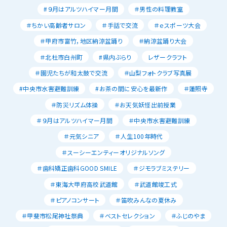
#９月はアルツハイマー月間
＃男性の料理教室
＃ちかい高齢者サロン
＃手話で交流
＃ｅスポーツ大会
＃甲府市富竹，地区納涼盆踊り
＃納涼盆踊り大会
＃北杜市白州町
#県内ぶらり
レザークラフト
＃園児たちが和太鼓で交流
＃山梨フォトクラブ写真展
#中央市水害避難訓練
#お茶の間に安心を最新作
＃蓮照寺
＃防災リズム体操
＃お天気妖怪出前授業
＃９月はアルツハイマー月間
＃中央市水害避難訓練
＃元気シニア
＃人生100年時代
＃スーシーエンティーオリジナルソング
＃歯科矯正歯科GOOD SMILE
＃ジモラブミステリー
＃東海大甲府高校武道館
＃武道館竣工式
＃ピアノコンサート
＃笛吹みんなの夏休み
＃甲斐市松尾神社祭典
＃ベストセレクション
＃ふじのやま