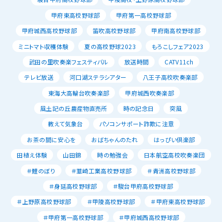
甲府東高校野球部
甲府第一高校野球部
甲府城西高校野球部
笛吹高校野球部
甲府南高校野球部
ミニトマト収穫体験
夏の高校野球2023
もろこしフェア2023
武田の里吹奏楽フェスティバル
放送時間
CATV11ch
テレビ放送
河口湖ステラシアター
八王子高校吹奏楽部
東海大高輪台吹奏楽部
甲府城西吹奏楽部
風土記の丘農産物直売所
時の記念日
突風
教えて気象台
パソコンサポート詐欺に注意
お茶の間に安心を
おばちゃんのたれ
はっぴい倶楽部
田植え体験
山田錦
時の勉強会
日本航空高校吹奏楽団
＃鯉のぼり
＃韮崎工業高校野球部
＃青洲高校野球部
＃身延高校野球部
＃駿台甲府高校野球部
＃上野原高校野球部
＃甲陵高校野球部
＃甲府東高校野球部
＃甲府第一高校野球部
＃甲府城西高校野球部