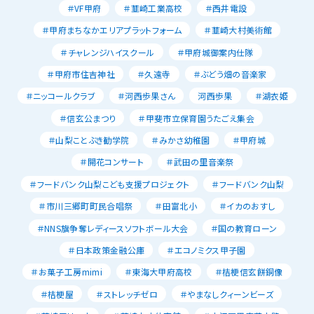
＃VF甲府
＃韮崎工業高校
＃西井電設
＃甲府まちなかエリアプラットフォーム
＃韮崎大村美術館
＃チャレンジハイスクール
＃甲府城御案内仕隊
＃甲府市住吉神社
＃久遠寺
＃ぶどう畑の音楽家
＃ニッコールクラブ
＃河西歩果さん
河西歩果
＃湖衣姫
＃信玄公まつり
＃甲斐市立保育園うたごえ集会
＃山梨ことぶき勧学院
＃みかさ幼稚園
＃甲府城
＃開花コンサート
＃武田の里音楽祭
＃フードバンク山梨こども支援プロジェクト
＃フードバンク山梨
＃市川三郷町町民合唱祭
＃田富北小
＃イカのおすし
＃NNS旗争奪レディースソフトボール大会
＃国の教育ローン
＃日本政策金融公庫
＃エコノミクス甲子園
＃お菓子工房mimi
＃東海大甲府高校
＃桔梗信玄餅銅像
＃桔梗屋
＃ストレッチゼロ
＃やまなしクィーンビーズ