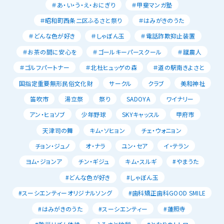
＃あ・い・う・え・おにぎり
＃甲斐マンガ塾
＃昭和町西条二区ふるさと祭り
＃はみがきのうた
＃どんな色が好き
＃しゃぼん玉
＃電話詐欺抑止装置
＃お茶の間に安心を
＃ゴールキーパースクール
＃蹴農人
＃ゴルフパートナー
＃北杜ヒュッゲの森
＃道の駅南きよさと
国指定重要無形民俗文化財
サークル
クラブ
美和神社
笛吹市
湯立祭
祭り
SADOYA
ワイナリー
アン・ヒョソブ
少年野球
SKYキャッスル
甲府市
天津司の舞
キム・ソヒョン
チェ・ウォニョン
チョン・ジュノ
オ・ナラ
ユン・セア
イ・テラン
ヨム・ジョンア
チン・ギジュ
キム・スルギ
#やまうた
#どんな色が好き
#しゃぼん玉
#スーシエンティーオリジナルソング
#歯科矯正歯科GOOD SMILE
#はみがきのうた
#スーシエンティー
#蓮照寺