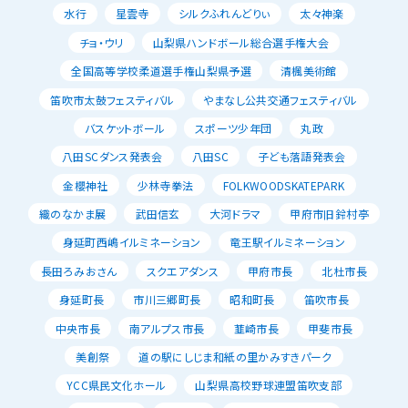
水行
星雲寺
シルクふれんどりぃ
太々神楽
チョ・ウリ
山梨県ハンドボール総合選手権大会
全国高等学校柔道選手権山梨県予選
清楓美術館
笛吹市太鼓フェスティバル
やまなし公共交通フェスティバル
バスケットボール
スポーツ少年団
丸政
八田SCダンス発表会
八田SC
子ども落語発表会
金櫻神社
少林寺拳法
FOLKWOODSKATEPARK
織のなかま展
武田信玄
大河ドラマ
甲府市旧鈴村亭
身延町西嶋イルミネーション
竜王駅イルミネーション
長田ろみおさん
スクエアダンス
甲府市長
北杜市長
身延町長
市川三郷町長
昭和町長
笛吹市長
中央市長
南アルプス市長
韮崎市長
甲斐市長
美創祭
道の駅にしじま和紙の里かみすきパーク
YCC県民文化ホール
山梨県高校野球連盟笛吹支部