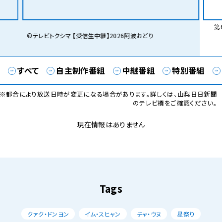
第6
©テレビトクシマ 【受信生中継】2026阿波おどり
すべて
自主制作番組
中継番組
特別番組
※都合により放送日時が変更になる場合があります。詳しくは、山梨日日新聞
のテレビ欄をご確認ください。
現在情報はありません
Tags
クァク・ドンヨン
イム・スヒャン
チャ・ウヌ
星祭り