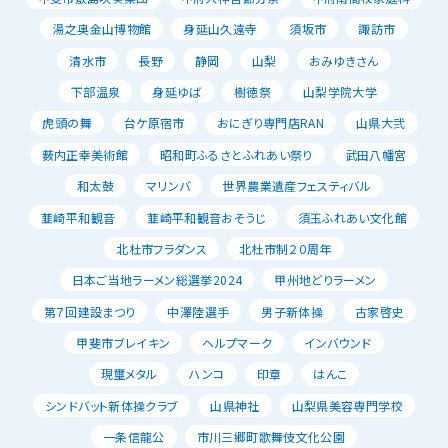
湯之奥金山博物館
身延山久遠寺
須坂市
諏訪市
清水市
長野
静岡
山梨
おみゆきさん
下部温泉
身延ゆば
樹徳祭
山梨学院大学
虎頭の舞
台ケ原宿市
おにぎり専門店RAN
山県大弐
薮内正幸美術館
昭和町ふるさとふれあい祭り
武田八幡宮
和太鼓
マリンバ
世界農業遺産フェスティバル
韮崎平和観音
韮崎平和観音おそうじ
須玉ふれあい文化館
北杜市フラダンス
北杜市制２０周年
日本ご当地ラーメン総選挙2024
甲州地どりラーメン
第７回建設まつり
中澤陸選手
男子新体操
古家啓史
甲斐市ブレイキン
ヘルプマーク
インバウンド
現璽メタル
ハンコ
印章
はんこ
シンドバット新体操クラブ
山県神社
山梨県美容専門学校
一条信龍公
市川三郷町歌舞伎文化公園