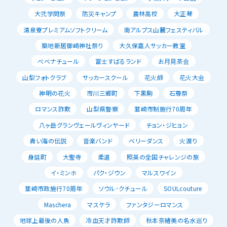
大弐学問祭
防災キャンプ
農林高校
大正琴
清泉寮プレミアムソフトクリーム
南アルプス山麓フェスティバル
築地新居御崎神社祭り
大久保嘉人サッカー教室
べべナチュール
富士すばるランド
お月見茶会
山梨フォトクラブ
サッカースクール
花火師
花火大会
神明の花火
市川三郷町
下黒駒
石尊祭
ロマンス詐欺
山梨県警察
韮崎市制施行70周年
八ヶ岳グランヴェールヴィンヤード
チョン・ジヒョン
青い海の伝説
音楽バンド
ベリーダンス
火渡り
身延町
大聖寺
柔道
照英の全国チャレンジの旅
イ・ミンホ
パク・ジウン
マルスワイン
韮崎市政施行70周年
ソウル･クチュール
SOULcouture
Maschera
マスケラ
ファンタジーロマンス
地球上最後の人魚
冷血天才詐欺師
秋本奈緒美の名水巡り