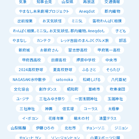
気象
知事会見
山梨県
再放送
交通情報
やまなし未来劇場プロジェクト
Aneqdot
郡内織物
出前授業
お天気妖怪
ミニSL
笛吹わんぱく相撲
わんぱく相撲，ミニSL，お天気妖怪，郡内織物，Aneqdot，
子ども
やまなし
カンテク
レッド吉田のまんぷくグルメ旅
部活
新府城
お新府さん
習志野高校
甲府第一高校
甲府西高校
巨摩高校
押原中学校
中央市
2024高校野球
夏高校野球
ふるさと
そらたび
NAGASAKI水中散歩
satonoka
松崎しげる
八代亜紀
文化協会
創作ダンス
昭和町
韮崎市
吹奏楽団
ユ・ジテ
三社みゆき祭り
一宮浅間神社
玉諸神社
三社神社
神輿
信玄堤
コーラス
太極拳
イ・ボヨン
花様年華
萌木の村
清里テラス
山梨銘醸
伊藤ひろの
北杜市
チョン・ソニ
ジニョン
チョン・ヒヨン
ソン・ジョンヒョン
小瀬スポーツ公園