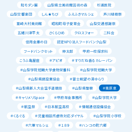
和モダン展
山梨県立美術館芸術の森
杉浦医院
山梨交響楽団
しん★ちび
ふえふきマルシェ
芦川植樹祭
韮崎大村美術館
昭和町母子愛育会
山梨交通感謝祭
五緒川津平太
さくらひめ
クロスフォー
二科会
信用金庫の日
認定NPO法人フードバンク山梨
フードバンクセット
伸太郎
甲府一校探求科
こうふ亀屋座
＃アピオ
＃すりだね香るカレーパン
＃山梨学院短期大学食物栄養科
＃山梨学院短期大学
＃山梨県建設業協会
＃富士眺望の湯ゆらり
＃山梨県新人大会空手道競技
＃山梨県警察
＃栗原恵
＃キャリメリSpace
＃甲府年金事務所
＃山梨学院大学
＃航空祭
＃日本航空高校
＃情報通信設備協会
＃くるぐる
＃児童相談所虐待対応ダイヤル
＃山梨学院小学校
＃六華マルシェ
＃１８９
＃ハンコの町六郷