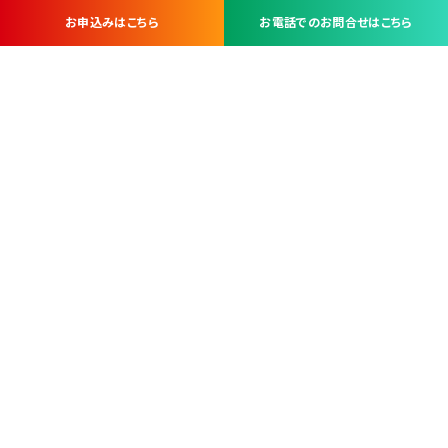
お申込みはこちら
お電話でのお問合せはこちら
お問い合わせ・お申し込みは
※当社は山梨県内 7 市 3 町を対象にケーブルテレビ・インターネ
ットサービスを提供する会社です。
総合受電窓口
コンタクトセンター
TEL.055-251-7111
甲府市北口2-14-14
MAP
＜電話＞ 月～金 9：00～19：00、（土・日・祝日）9：00～17：00
＜窓口＞ 月～土 9：00～16：30 ※日・祝日を除く
本社営業部