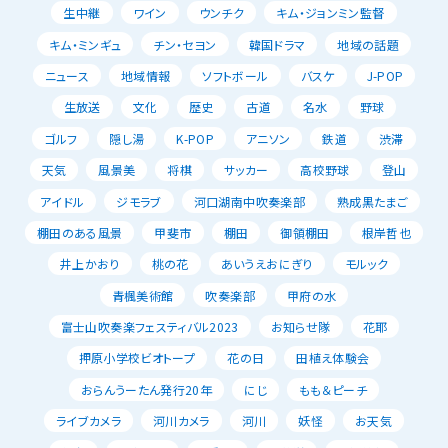
生中継
ワイン
ウンチク
キム・ジョンミン監督
キム・ミンギュ
チン・セヨン
韓国ドラマ
地域の話題
ニュース
地域情報
ソフトボール
バスケ
J-POP
生放送
文化
歴史
古道
名水
野球
ゴルフ
隠し湯
K-POP
アニソン
鉄道
渋滞
天気
風景美
将棋
サッカー
高校野球
登山
アイドル
ジモラブ
河口湖南中吹奏楽部
熟成黒たまご
棚田のある風景
甲斐市
棚田
御領棚田
根岸哲也
井上かおり
桃の花
あいうえおにぎり
モルック
青楓美術館
吹奏楽部
甲府の水
富士山吹奏楽フェスティバル2023
お知らせ隊
花耶
押原小学校ビオトープ
花の日
田植え体験会
おらんうーたん発行20年
にじ
もも＆ピーチ
ライブカメラ
河川カメラ
河川
妖怪
お天気