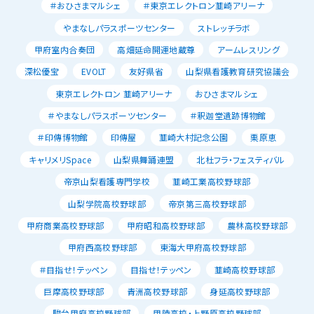
＃おひさまマルシェ
＃東京エレクトロン韮崎アリーナ
やまなしパラスポーツセンター
ストレッチラボ
甲府室内合奏団
高畑延命開運地蔵尊
アームレスリング
深松優宝
EVOLT
友好県省
山梨県看護教育研究協議会
東京エレクトロン 韮崎アリーナ
おひさまマルシェ
＃やまなしパラスポーツセンター
＃釈迦堂遺跡博物館
＃印傳博物館
印傳屋
韮崎大村記念公園
栗原恵
キャリメリSpace
山梨県舞踊連盟
北杜フラ・フェスティバル
帝京山梨看護専門学校
韮崎工業高校野球部
山梨学院高校野球部
帝京第三高校野球部
甲府商業高校野球部
甲府昭和高校野球部
農林高校野球部
甲府西高校野球部
東海大甲府高校野球部
＃目指せ！テッペン
目指せ！テッペン
韮崎高校野球部
巨摩高校野球部
青洲高校野球部
身延高校野球部
駿台甲府高校野球部
甲陵高校・上野原高校野球部