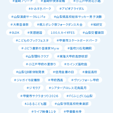
＃韮崎アリーナ
＃韮崎中央体育館
＃小江戸甲府花小路
#かみすきパーク
＃アピオブライダル
＃山梨演劇サークルLｉｆｅ
＃山梨県高校総体サッカー男子決勝
＃大衆音楽祭
＃県スポレク祭フォークダンス大会
＃柏好文
＃0LDK
＃芙蓉建設
１００人カイギFES
＃山梨交響楽団
＃こどものブックフェスタ
＃甲斐市スケートボードパーク
＃ぶどう農家の音楽家Ｍｙｗ
＃笛吹川石和鵜飼
＃山梨理科クラブ
＃東海大甲府高野球部
＃小江戸甲府の夏祭り
＃カインズ笛吹店
＃山梨QB新体制発表
＃信用金庫の日
＃身延高校
＃ジャガイモ収穫祭
＃甲府西高
＃ヴァンフォーレ甲府
＃ジモラブ
＃シアタープロレス花鳥風月
＃甲斐市サクラまつり２０２６
＃ＦＣふじざくら山梨
#ふるるこども園
＃山梨学院高校吹奏楽部
＃ライブ映像１１９
＃甲斐善光寺