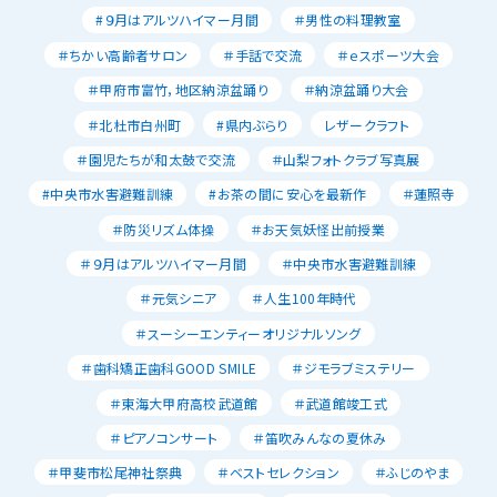
#９月はアルツハイマー月間
＃男性の料理教室
＃ちかい高齢者サロン
＃手話で交流
＃ｅスポーツ大会
＃甲府市富竹，地区納涼盆踊り
＃納涼盆踊り大会
＃北杜市白州町
#県内ぶらり
レザークラフト
＃園児たちが和太鼓で交流
＃山梨フォトクラブ写真展
#中央市水害避難訓練
#お茶の間に安心を最新作
＃蓮照寺
＃防災リズム体操
＃お天気妖怪出前授業
＃９月はアルツハイマー月間
＃中央市水害避難訓練
＃元気シニア
＃人生100年時代
＃スーシーエンティーオリジナルソング
＃歯科矯正歯科GOOD SMILE
＃ジモラブミステリー
＃東海大甲府高校武道館
＃武道館竣工式
＃ピアノコンサート
＃笛吹みんなの夏休み
＃甲斐市松尾神社祭典
＃ベストセレクション
＃ふじのやま