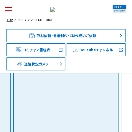
接続情報
IPv4で接続中
TOP
コミチャン 11CH・10CH
取材依頼・番組制作・CM作成のご依頼
個人のお客様
集合住宅オーナーの方
コミチャン番組表
Youtubeチャンネル
道路状況カメラ
法人のお客様
料金シミュレーション
資料請求