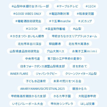
＃山梨中央銀行女子バレー部
＃ケーブルテレビ
＃11CH
＃GOOD VIBES ONLY
＃電話詐欺対策
＃和泉愛児園
＃葡萄酒技術研究会
＃十五華marche
＃JCカップ
＃コミCH
＃自主制作番組
＃山梨
＃かきまつり・まいもん朝市
甲府まちなかエリアプラットフォーム
北杜市本谷川渓谷
柳田藤寿
北杜市大滝湧水
山梨県食品技術研究会
穴山大賀ハス
お菓子工房ｍｉｍｉ
中央市弓道
第７回小江戸甲府の夏祭り
日本フォークダンス連盟山梨県支部
凉を求めて
INNER FLARE
ジャパンラグビー
クリーンファイターズ山梨
子ども水辺楽校
未来の荒川をつくる会
AMARIYAMAMUSICFESTIVAL2025
競技かるた
甲府南高校競技かるた支部
かるた甲子園
大和証券甲府
いそじバレーボール大会
甲州弁シンデレラ
はしば文庫