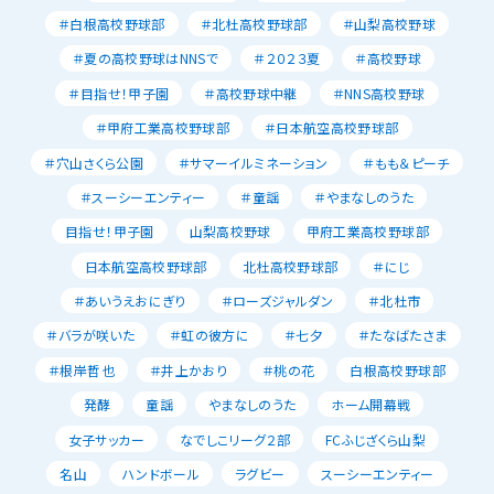
＃白根高校野球部
＃北杜高校野球部
＃山梨高校野球
＃夏の高校野球はNNSで
＃２０２３夏
＃高校野球
＃目指せ！甲子園
＃高校野球中継
＃NNS高校野球
＃甲府工業高校野球部
＃日本航空高校野球部
＃穴山さくら公園
＃サマーイルミネーション
＃もも＆ピーチ
＃スーシーエンティー
＃童謡
＃やまなしのうた
目指せ！甲子園
山梨高校野球
甲府工業高校野球部
日本航空高校野球部
北杜高校野球部
＃にじ
＃あいうえおにぎり
＃ローズジャルダン
＃北杜市
＃バラが咲いた
＃虹の彼方に
＃七夕
＃たなばたさま
＃根岸哲也
＃井上かおり
＃桃の花
白根高校野球部
発酵
童謡
やまなしのうた
ホーム開幕戦
女子サッカー
なでしこリーグ２部
FCふじざくら山梨
名山
ハンドボール
ラグビー
スーシーエンティー