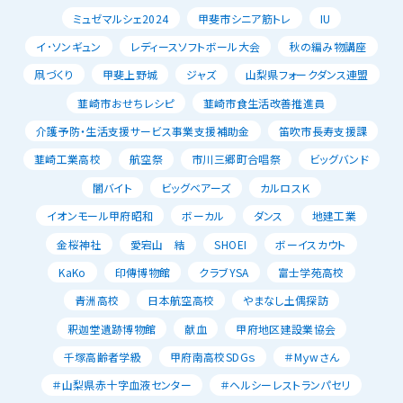
ミュゼマルシェ2024
甲斐市シニア筋トレ
IU
イ･ソンギュン
レディースソフトボール大会
秋の編み物講座
凧づくり
甲斐上野城
ジャズ
山梨県フォークダンス連盟
韮崎市おせちレシピ
韮崎市食生活改善推進員
介護予防・生活支援サービス事業支援補助金
笛吹市長寿支援課
韮崎工業高校
航空祭
市川三郷町合唱祭
ビッグバンド
闇バイト
ビッグベアーズ
カルロスＫ
イオンモール甲府昭和
ボーカル
ダンス
地建工業
金桜神社
愛宕山 結
SHOEI
ボーイスカウト
KaKo
印傳博物館
クラブYSA
富士学苑高校
青洲高校
日本航空高校
やまなし土偶探訪
釈迦堂遺跡博物館
献血
甲府地区建設業協会
千塚高齢者学級
甲府南高校SDGｓ
＃Mｙwさん
＃山梨県赤十字血液センター
＃ヘルシーレストランパセリ