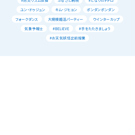
#防災リズム体操
ふるさと納税
#となりのトトロ
ユン・ドゥジュン
キム・ジヒョン
ポンダンポンダン
フォークダンス
大規模婚活パーティー
ウインターカップ
気象予報士
#BELIEVE
#手をたたきましょう
#お天気妖怪出前授業