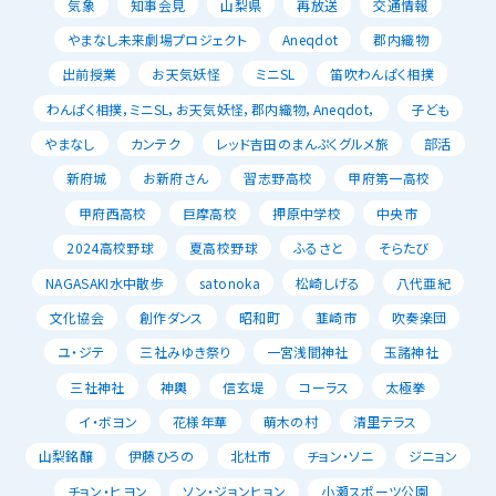
気象
知事会見
山梨県
再放送
交通情報
やまなし未来劇場プロジェクト
Aneqdot
郡内織物
出前授業
お天気妖怪
ミニSL
笛吹わんぱく相撲
わんぱく相撲，ミニSL，お天気妖怪，郡内織物，Aneqdot，
子ども
やまなし
カンテク
レッド吉田のまんぷくグルメ旅
部活
新府城
お新府さん
習志野高校
甲府第一高校
甲府西高校
巨摩高校
押原中学校
中央市
2024高校野球
夏高校野球
ふるさと
そらたび
NAGASAKI水中散歩
satonoka
松崎しげる
八代亜紀
文化協会
創作ダンス
昭和町
韮崎市
吹奏楽団
ユ・ジテ
三社みゆき祭り
一宮浅間神社
玉諸神社
三社神社
神輿
信玄堤
コーラス
太極拳
イ・ボヨン
花様年華
萌木の村
清里テラス
山梨銘醸
伊藤ひろの
北杜市
チョン・ソニ
ジニョン
チョン・ヒヨン
ソン・ジョンヒョン
小瀬スポーツ公園