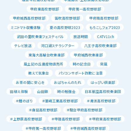
甲府東高校野球部
甲府第一高校野球部
甲府城西高校野球部
笛吹高校野球部
甲府南高校野球部
ミニトマト収穫体験
夏の高校野球2023
もろこしフェア2023
武田の里吹奏楽フェスティバル
放送時間
CATV11ch
テレビ放送
河口湖ステラシアター
八王子高校吹奏楽部
東海大高輪台吹奏楽部
甲府城西吹奏楽部
風土記の丘農産物直売所
時の記念日
突風
教えて気象台
パソコンサポート詐欺に注意
お茶の間に安心を
おばちゃんのたれ
はっぴい倶楽部
田植え体験
山田錦
時の勉強会
日本航空高校吹奏楽団
＃鯉のぼり
＃韮崎工業高校野球部
＃青洲高校野球部
＃身延高校野球部
＃駿台甲府高校野球部
＃上野原高校野球部
＃甲陵高校野球部
＃甲府東高校野球部
＃甲府第一高校野球部
＃甲府城西高校野球部