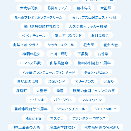
大弐学問祭
防災キャンプ
農林高校
大正琴
清泉寮プレミアムソフトクリーム
南アルプス山麓フェスティバル
築地新居御崎神社祭り
大久保嘉人サッカー教室
べべナチュール
富士すばるランド
お月見茶会
山梨フォトクラブ
サッカースクール
花火師
花火大会
神明の花火
市川三郷町
下黒駒
石尊祭
ロマンス詐欺
山梨県警察
韮崎市制施行70周年
八ヶ岳グランヴェールヴィンヤード
チョン・ジヒョン
青い海の伝説
音楽バンド
ベリーダンス
火渡り
身延町
大聖寺
柔道
照英の全国チャレンジの旅
イ・ミンホ
パク・ジウン
マルスワイン
韮崎市政施行70周年
ソウル･クチュール
SOULcouture
Maschera
マスケラ
ファンタジーロマンス
地球上最後の人魚
冷血天才詐欺師
秋本奈緒美の名水巡り