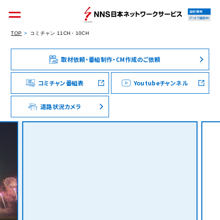
接続情報
IPv4で接続中
TOP
コミチャン 11CH・10CH
取材依頼・番組制作・CM作成のご依頼
個人のお客様
集合住宅オーナーの方
コミチャン番組表
Youtubeチャンネル
道路状況カメラ
法人のお客様
料金シミュレーション
資料請求