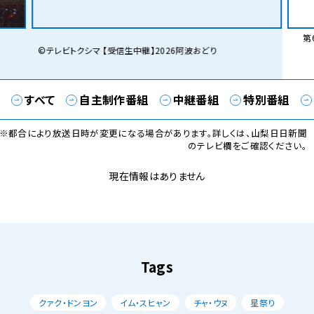
第6
©テレビトクシマ 【受信生中継】2026阿波おどり
すべて
自主制作番組
中継番組
特別番組
※都合により放送日時が変更になる場合があります。詳しくは、山梨日日新聞
のテレビ欄をご確認ください。
現在情報はありません
Tags
クァク・ドンヨン
イム・スヒャン
チャ・ウヌ
星祭り