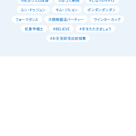
#防災リズム体操
ふるさと納税
#となりのトトロ
ユン・ドゥジュン
キム・ジヒョン
ポンダンポンダン
フォークダンス
大規模婚活パーティー
ウインターカップ
気象予報士
#BELIEVE
#手をたたきましょう
#お天気妖怪出前授業