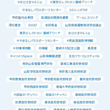
＃おひさまマルシェ
＃東京エレクトロン韮崎アリーナ
やまなしパラスポーツセンター
ストレッチラボ
甲府室内合奏団
高畑延命開運地蔵尊
アームレスリング
深松優宝
EVOLT
友好県省
山梨県看護教育研究協議会
東京エレクトロン 韮崎アリーナ
おひさまマルシェ
＃やまなしパラスポーツセンター
＃釈迦堂遺跡博物館
＃印傳博物館
印傳屋
韮崎大村記念公園
栗原恵
キャリメリSpace
山梨県舞踊連盟
北杜フラ・フェスティバル
帝京山梨看護専門学校
韮崎工業高校野球部
山梨学院高校野球部
帝京第三高校野球部
甲府商業高校野球部
甲府昭和高校野球部
農林高校野球部
甲府西高校野球部
東海大甲府高校野球部
＃目指せ！テッペン
目指せ！テッペン
韮崎高校野球部
巨摩高校野球部
青洲高校野球部
身延高校野球部
駿台甲府高校野球部
甲陵高校・上野原高校野球部