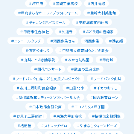
＃VF甲府
＃韮崎工業高校
＃西井電設
＃甲府まちなかエリアプラットフォーム
＃韮崎大村美術館
＃チャレンジハイスクール
＃甲府城御案内仕隊
＃甲府市住吉神社
＃久遠寺
＃ぶどう畑の音楽家
＃ニッコールクラブ
＃河西歩果さん
河西歩果
＃湖衣姫
＃信玄公まつり
＃甲斐市立保育園うたごえ集会
＃山梨ことぶき勧学院
＃みかさ幼稚園
＃甲府城
＃開花コンサート
＃武田の里音楽祭
＃フードバンク山梨こども支援プロジェクト
＃フードバンク山梨
＃市川三郷町町民合唱祭
＃田富北小
＃イカのおすし
＃NNS旗争奪レディースソフトボール大会
＃国の教育ローン
＃日本政策金融公庫
＃エコノミクス甲子園
＃お菓子工房mimi
＃東海大甲府高校
＃桔梗信玄餅銅像
＃桔梗屋
＃ストレッチゼロ
＃やまなしクィーンビーズ