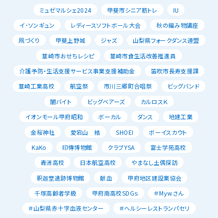
ミュゼマルシェ2024
甲斐市シニア筋トレ
IU
イ･ソンギュン
レディースソフトボール大会
秋の編み物講座
凧づくり
甲斐上野城
ジャズ
山梨県フォークダンス連盟
韮崎市おせちレシピ
韮崎市食生活改善推進員
介護予防・生活支援サービス事業支援補助金
笛吹市長寿支援課
韮崎工業高校
航空祭
市川三郷町合唱祭
ビッグバンド
闇バイト
ビッグベアーズ
カルロスＫ
イオンモール甲府昭和
ボーカル
ダンス
地建工業
金桜神社
愛宕山 結
SHOEI
ボーイスカウト
KaKo
印傳博物館
クラブYSA
富士学苑高校
青洲高校
日本航空高校
やまなし土偶探訪
釈迦堂遺跡博物館
献血
甲府地区建設業協会
千塚高齢者学級
甲府南高校SDGｓ
＃Mｙwさん
＃山梨県赤十字血液センター
＃ヘルシーレストランパセリ