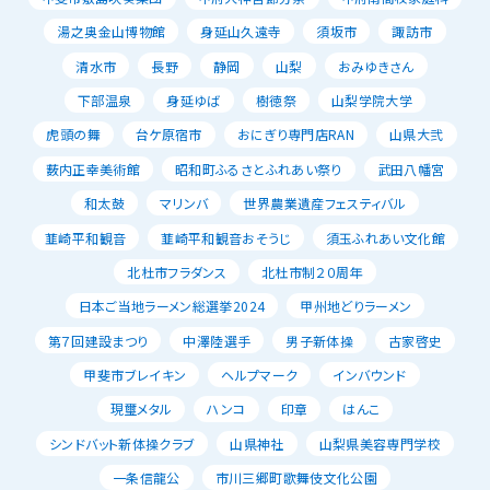
湯之奥金山博物館
身延山久遠寺
須坂市
諏訪市
清水市
長野
静岡
山梨
おみゆきさん
下部温泉
身延ゆば
樹徳祭
山梨学院大学
虎頭の舞
台ケ原宿市
おにぎり専門店RAN
山県大弐
薮内正幸美術館
昭和町ふるさとふれあい祭り
武田八幡宮
和太鼓
マリンバ
世界農業遺産フェスティバル
韮崎平和観音
韮崎平和観音おそうじ
須玉ふれあい文化館
北杜市フラダンス
北杜市制２０周年
日本ご当地ラーメン総選挙2024
甲州地どりラーメン
第７回建設まつり
中澤陸選手
男子新体操
古家啓史
甲斐市ブレイキン
ヘルプマーク
インバウンド
現璽メタル
ハンコ
印章
はんこ
シンドバット新体操クラブ
山県神社
山梨県美容専門学校
一条信龍公
市川三郷町歌舞伎文化公園