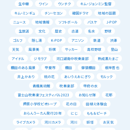
生中継
ワイン
ウンチク
キム・ジョンミン監督
キム・ミンギュ
チン・セヨン
韓国ドラマ
地域の話題
ニュース
地域情報
ソフトボール
バスケ
J-POP
生放送
文化
歴史
古道
名水
野球
ゴルフ
隠し湯
K-POP
アニソン
鉄道
渋滞
天気
風景美
将棋
サッカー
高校野球
登山
アイドル
ジモラブ
河口湖南中吹奏楽部
熟成黒たまご
棚田のある風景
甲斐市
棚田
御領棚田
根岸哲也
井上かおり
桃の花
あいうえおにぎり
モルック
青楓美術館
吹奏楽部
甲府の水
富士山吹奏楽フェスティバル2023
お知らせ隊
花耶
押原小学校ビオトープ
花の日
田植え体験会
おらんうーたん発行20年
にじ
もも＆ピーチ
ライブカメラ
河川カメラ
河川
妖怪
お天気