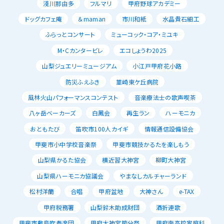
淺川那由多
フルマリ
甲府野球アカデミー
ドッグカフェ庵
＆maman
市川和紙
水晶貴石細工
ふらっとコンサート
ミューコック・コア・ミユキ
M・Cカンタービレ
エコしょうわ2025
山梨ジュエリーミュージアム
小江戸甲府花小路
防災ふえふき
韮崎東ケ丘病院
風林火山パフォーマンスコンテスト
音楽療法士の歌声喫茶
八ヶ岳ベーカーズ
白鳳会
再生ラン
ハーモニカ
おともたび
笛吹市100人カイギ
情報通信設備協会
甲斐市小中学校音楽祭
甲斐市競技かるたを楽しもう
山梨県かるた協会
横近習大神宮
柳町大神宮
山梨県ハーモニカ協議会
やまなしカルチャーランド
松村洋蘭
合唱
甲府盆地
大神さん
e-TAX
甲府税務署
山梨鈴木助成財団
酒折連歌
甲斐市敷島吹奏楽団
甲府大神宮節分祭
甲府南高校家庭科