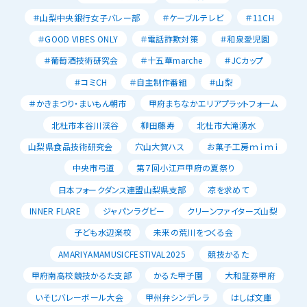
＃山梨中央銀行女子バレー部
＃ケーブルテレビ
＃11CH
＃GOOD VIBES ONLY
＃電話詐欺対策
＃和泉愛児園
＃葡萄酒技術研究会
＃十五華marche
＃JCカップ
＃コミCH
＃自主制作番組
＃山梨
＃かきまつり・まいもん朝市
甲府まちなかエリアプラットフォーム
北杜市本谷川渓谷
柳田藤寿
北杜市大滝湧水
山梨県食品技術研究会
穴山大賀ハス
お菓子工房ｍｉｍｉ
中央市弓道
第７回小江戸甲府の夏祭り
日本フォークダンス連盟山梨県支部
凉を求めて
INNER FLARE
ジャパンラグビー
クリーンファイターズ山梨
子ども水辺楽校
未来の荒川をつくる会
AMARIYAMAMUSICFESTIVAL2025
競技かるた
甲府南高校競技かるた支部
かるた甲子園
大和証券甲府
いそじバレーボール大会
甲州弁シンデレラ
はしば文庫