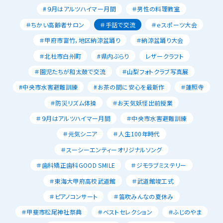
#９月はアルツハイマー月間
＃男性の料理教室
＃ちかい高齢者サロン
＃手話で交流
＃ｅスポーツ大会
＃甲府市富竹，地区納涼盆踊り
＃納涼盆踊り大会
＃北杜市白州町
#県内ぶらり
レザークラフト
＃園児たちが和太鼓で交流
＃山梨フォトクラブ写真展
#中央市水害避難訓練
#お茶の間に安心を最新作
＃蓮照寺
＃防災リズム体操
＃お天気妖怪出前授業
＃９月はアルツハイマー月間
＃中央市水害避難訓練
＃元気シニア
＃人生100年時代
＃スーシーエンティーオリジナルソング
＃歯科矯正歯科GOOD SMILE
＃ジモラブミステリー
＃東海大甲府高校武道館
＃武道館竣工式
＃ピアノコンサート
＃笛吹みんなの夏休み
＃甲斐市松尾神社祭典
＃ベストセレクション
＃ふじのやま