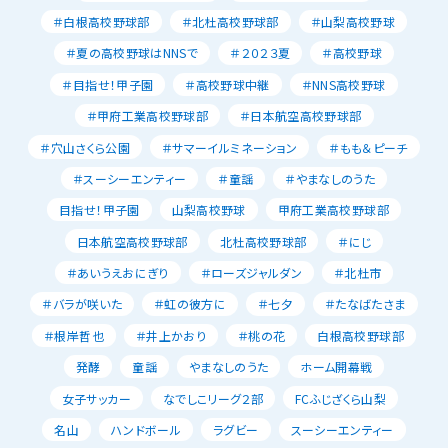
＃白根高校野球部
＃北杜高校野球部
＃山梨高校野球
＃夏の高校野球はNNSで
＃２０２３夏
＃高校野球
＃目指せ！甲子園
＃高校野球中継
＃NNS高校野球
＃甲府工業高校野球部
＃日本航空高校野球部
＃穴山さくら公園
＃サマーイルミネーション
＃もも＆ピーチ
＃スーシーエンティー
＃童謡
＃やまなしのうた
目指せ！甲子園
山梨高校野球
甲府工業高校野球部
日本航空高校野球部
北杜高校野球部
＃にじ
＃あいうえおにぎり
＃ローズジャルダン
＃北杜市
＃バラが咲いた
＃虹の彼方に
＃七夕
＃たなばたさま
＃根岸哲也
＃井上かおり
＃桃の花
白根高校野球部
発酵
童謡
やまなしのうた
ホーム開幕戦
女子サッカー
なでしこリーグ２部
FCふじざくら山梨
名山
ハンドボール
ラグビー
スーシーエンティー