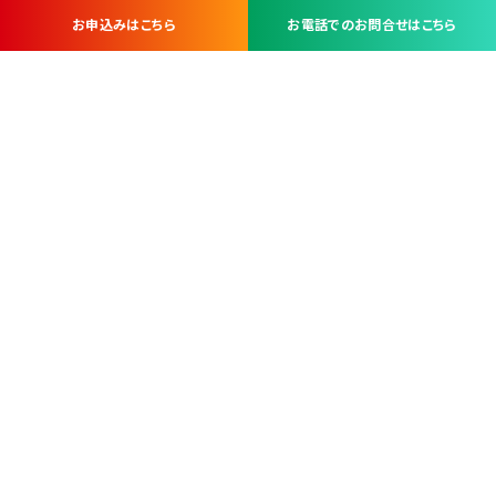
お申込みはこちら
お電話でのお問合せはこちら
お問い合わせ・お申し込みは
※当社は山梨県内 7 市 3 町を対象にケーブルテレビ・インターネ
ットサービスを提供する会社です。
総合受電窓口
コンタクトセンター
TEL.055-251-7111
甲府市北口2-14-14
MAP
＜電話＞ 月～金 9：00～19：00、（土・日・祝日）9：00～17：00
＜窓口＞ 月～土 9：00～16：30 ※日・祝日を除く
本社営業部