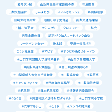
和モダン展
山梨県立美術館芸術の森
杉浦医院
山梨交響楽団
しん★ちび
ふえふきマルシェ
芦川植樹祭
韮崎大村美術館
昭和町母子愛育会
山梨交通感謝祭
五緒川津平太
さくらひめ
クロスフォー
二科会
信用金庫の日
認定NPO法人フードバンク山梨
フードバンクセット
伸太郎
甲府一校探求科
こうふ亀屋座
＃アピオ
＃すりだね香るカレーパン
＃山梨学院短期大学食物栄養科
＃山梨学院短期大学
＃山梨県建設業協会
＃富士眺望の湯ゆらり
＃山梨県新人大会空手道競技
＃山梨県警察
＃栗原恵
＃キャリメリSpace
＃甲府年金事務所
＃山梨学院大学
＃航空祭
＃日本航空高校
＃情報通信設備協会
＃くるぐる
＃児童相談所虐待対応ダイヤル
＃山梨学院小学校
＃六華マルシェ
＃１８９
＃ハンコの町六郷