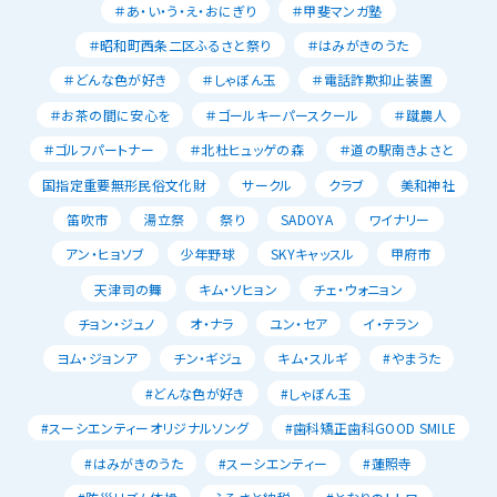
＃あ・い・う・え・おにぎり
＃甲斐マンガ塾
＃昭和町西条二区ふるさと祭り
＃はみがきのうた
＃どんな色が好き
＃しゃぼん玉
＃電話詐欺抑止装置
＃お茶の間に安心を
＃ゴールキーパースクール
＃蹴農人
＃ゴルフパートナー
＃北杜ヒュッゲの森
＃道の駅南きよさと
国指定重要無形民俗文化財
サークル
クラブ
美和神社
笛吹市
湯立祭
祭り
SADOYA
ワイナリー
アン・ヒョソブ
少年野球
SKYキャッスル
甲府市
天津司の舞
キム・ソヒョン
チェ・ウォニョン
チョン・ジュノ
オ・ナラ
ユン・セア
イ・テラン
ヨム・ジョンア
チン・ギジュ
キム・スルギ
#やまうた
#どんな色が好き
#しゃぼん玉
#スーシエンティーオリジナルソング
#歯科矯正歯科GOOD SMILE
#はみがきのうた
#スーシエンティー
#蓮照寺