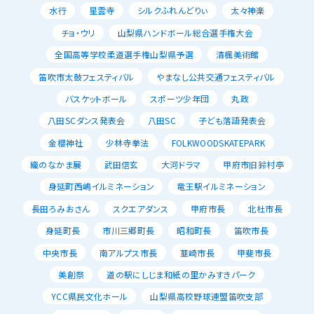
水行
星雲寺
シルクふれんどりぃ
太々神楽
チョ・ウリ
山梨県ハンドボール総合選手権大会
全国高等学校柔道選手権山梨県予選
清楓美術館
笛吹市太鼓フェスティバル
やまなし公共交通フェスティバル
バスケットボール
スポーツ少年団
丸政
八田SCダンス発表会
八田SC
子ども落語発表会
金櫻神社
少林寺拳法
FOLKWOODSKATEPARK
織のなかま展
武田信玄
大河ドラマ
甲府市旧鈴村亭
身延町西嶋イルミネーション
竜王駅イルミネーション
長田ろみおさん
スクエアダンス
甲府市長
北杜市長
身延町長
市川三郷町長
昭和町長
笛吹市長
中央市長
南アルプス市長
韮崎市長
甲斐市長
美創祭
道の駅にしじま和紙の里かみすきパーク
YCC県民文化ホール
山梨県高校野球連盟笛吹支部