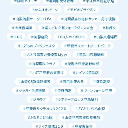
＃韮崎アリーナ
＃韮崎中央体育館
＃小江戸甲府花小路
#かみすきパーク
＃アピオブライダル
＃山梨演劇サークルLｉｆｅ
＃山梨県高校総体サッカー男子決勝
＃大衆音楽祭
＃県スポレク祭フォークダンス大会
＃柏好文
＃0LDK
＃芙蓉建設
１００人カイギFES
＃山梨交響楽団
＃こどものブックフェスタ
＃甲斐市スケートボードパーク
＃ぶどう農家の音楽家Ｍｙｗ
＃笛吹川石和鵜飼
＃山梨理科クラブ
＃東海大甲府高野球部
＃小江戸甲府の夏祭り
＃カインズ笛吹店
＃山梨QB新体制発表
＃信用金庫の日
＃身延高校
＃ジャガイモ収穫祭
＃甲府西高
＃ヴァンフォーレ甲府
＃ジモラブ
＃シアタープロレス花鳥風月
＃甲斐市サクラまつり２０２６
＃ＦＣふじざくら山梨
#ふるるこども園
＃山梨学院高校吹奏楽部
＃ライブ映像１１９
＃甲斐善光寺