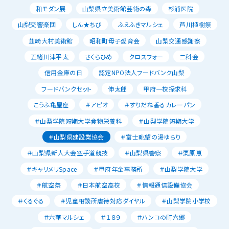
和モダン展
山梨県立美術館芸術の森
杉浦医院
山梨交響楽団
しん★ちび
ふえふきマルシェ
芦川植樹祭
韮崎大村美術館
昭和町母子愛育会
山梨交通感謝祭
五緒川津平太
さくらひめ
クロスフォー
二科会
信用金庫の日
認定NPO法人フードバンク山梨
フードバンクセット
伸太郎
甲府一校探求科
こうふ亀屋座
＃アピオ
＃すりだね香るカレーパン
＃山梨学院短期大学食物栄養科
＃山梨学院短期大学
＃山梨県建設業協会
＃富士眺望の湯ゆらり
＃山梨県新人大会空手道競技
＃山梨県警察
＃栗原恵
＃キャリメリSpace
＃甲府年金事務所
＃山梨学院大学
＃航空祭
＃日本航空高校
＃情報通信設備協会
＃くるぐる
＃児童相談所虐待対応ダイヤル
＃山梨学院小学校
＃六華マルシェ
＃１８９
＃ハンコの町六郷