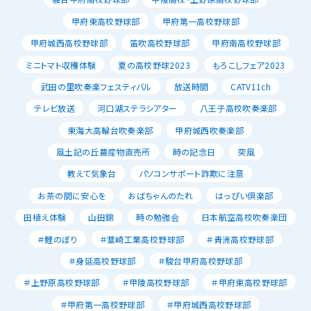
甲府東高校野球部
甲府第一高校野球部
甲府城西高校野球部
笛吹高校野球部
甲府南高校野球部
ミニトマト収穫体験
夏の高校野球2023
もろこしフェア2023
武田の里吹奏楽フェスティバル
放送時間
CATV11ch
テレビ放送
河口湖ステラシアター
八王子高校吹奏楽部
東海大高輪台吹奏楽部
甲府城西吹奏楽部
風土記の丘農産物直売所
時の記念日
突風
教えて気象台
パソコンサポート詐欺に注意
お茶の間に安心を
おばちゃんのたれ
はっぴい倶楽部
田植え体験
山田錦
時の勉強会
日本航空高校吹奏楽団
＃鯉のぼり
＃韮崎工業高校野球部
＃青洲高校野球部
＃身延高校野球部
＃駿台甲府高校野球部
＃上野原高校野球部
＃甲陵高校野球部
＃甲府東高校野球部
＃甲府第一高校野球部
＃甲府城西高校野球部