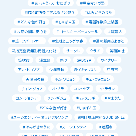
＃あ・い・う・え・おにぎり
＃甲斐マンガ塾
＃昭和町西条二区ふるさと祭り
＃はみがきのうた
＃どんな色が好き
＃しゃぼん玉
＃電話詐欺抑止装置
＃お茶の間に安心を
＃ゴールキーパースクール
＃蹴農人
＃ゴルフパートナー
＃北杜ヒュッゲの森
＃道の駅南きよさと
国指定重要無形民俗文化財
サークル
クラブ
美和神社
笛吹市
湯立祭
祭り
SADOYA
ワイナリー
アン・ヒョソブ
少年野球
SKYキャッスル
甲府市
天津司の舞
キム・ソヒョン
チェ・ウォニョン
チョン・ジュノ
オ・ナラ
ユン・セア
イ・テラン
ヨム・ジョンア
チン・ギジュ
キム・スルギ
#やまうた
#どんな色が好き
#しゃぼん玉
#スーシエンティーオリジナルソング
#歯科矯正歯科GOOD SMILE
#はみがきのうた
#スーシエンティー
#蓮照寺