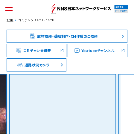
接続情報
IPv4で接続中
TOP
コミチャン 11CH・10CH
取材依頼・番組制作・CM作成のご依頼
個人のお客様
集合住宅オーナーの方
コミチャン番組表
Youtubeチャンネル
道路状況カメラ
法人のお客様
料金シミュレーション
資料請求