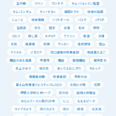
生中継
ワイン
ウンチク
キム・ジョンミン監督
キム・ミンギュ
チン・セヨン
韓国ドラマ
地域の話題
ニュース
地域情報
ソフトボール
バスケ
J-POP
生放送
文化
歴史
古道
名水
野球
ゴルフ
隠し湯
K-POP
アニソン
鉄道
渋滞
天気
風景美
将棋
サッカー
高校野球
登山
アイドル
ジモラブ
河口湖南中吹奏楽部
熟成黒たまご
棚田のある風景
甲斐市
棚田
御領棚田
根岸哲也
井上かおり
桃の花
あいうえおにぎり
モルック
青楓美術館
吹奏楽部
甲府の水
富士山吹奏楽フェスティバル2023
お知らせ隊
花耶
押原小学校ビオトープ
花の日
田植え体験会
おらんうーたん発行20年
にじ
もも＆ピーチ
ライブカメラ
河川カメラ
河川
妖怪
お天気