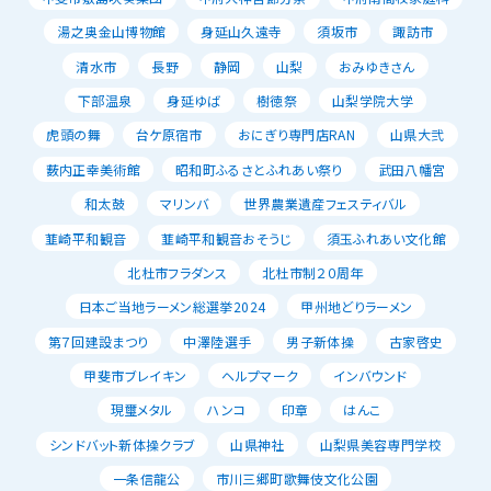
湯之奥金山博物館
身延山久遠寺
須坂市
諏訪市
清水市
長野
静岡
山梨
おみゆきさん
下部温泉
身延ゆば
樹徳祭
山梨学院大学
虎頭の舞
台ケ原宿市
おにぎり専門店RAN
山県大弐
薮内正幸美術館
昭和町ふるさとふれあい祭り
武田八幡宮
和太鼓
マリンバ
世界農業遺産フェスティバル
韮崎平和観音
韮崎平和観音おそうじ
須玉ふれあい文化館
北杜市フラダンス
北杜市制２０周年
日本ご当地ラーメン総選挙2024
甲州地どりラーメン
第７回建設まつり
中澤陸選手
男子新体操
古家啓史
甲斐市ブレイキン
ヘルプマーク
インバウンド
現璽メタル
ハンコ
印章
はんこ
シンドバット新体操クラブ
山県神社
山梨県美容専門学校
一条信龍公
市川三郷町歌舞伎文化公園