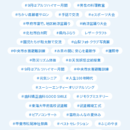
#９月はアルツハイマー月間
＃男性の料理教室
＃ちかい高齢者サロン
＃手話で交流
＃ｅスポーツ大会
＃甲府市富竹，地区納涼盆踊り
＃納涼盆踊り大会
＃北杜市白州町
#県内ぶらり
レザークラフト
＃園児たちが和太鼓で交流
＃山梨フォトクラブ写真展
#中央市水害避難訓練
#お茶の間に安心を最新作
＃蓮照寺
＃防災リズム体操
＃お天気妖怪出前授業
＃９月はアルツハイマー月間
＃中央市水害避難訓練
＃元気シニア
＃人生100年時代
＃スーシーエンティーオリジナルソング
＃歯科矯正歯科GOOD SMILE
＃ジモラブミステリー
＃東海大甲府高校武道館
＃武道館竣工式
＃ピアノコンサート
＃笛吹みんなの夏休み
＃甲斐市松尾神社祭典
＃ベストセレクション
＃ふじのやま