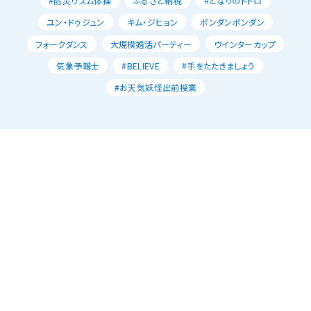
#防災リズム体操
ふるさと納税
#となりのトトロ
ユン・ドゥジュン
キム・ジヒョン
ポンダンポンダン
フォークダンス
大規模婚活パーティー
ウインターカップ
気象予報士
#BELIEVE
#手をたたきましょう
#お天気妖怪出前授業