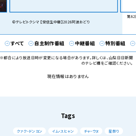
第62回石和温泉花火大会
Lice
res
00か
すべて
自主制作番組
中継番組
特別番組
※都合により放送日時が変更になる場合があります。詳しくは、山梨日日新聞
のテレビ欄をご確認ください。
現在情報はありません
Tags
クァク・ドンヨン
イム・スヒャン
チャ・ウヌ
星祭り