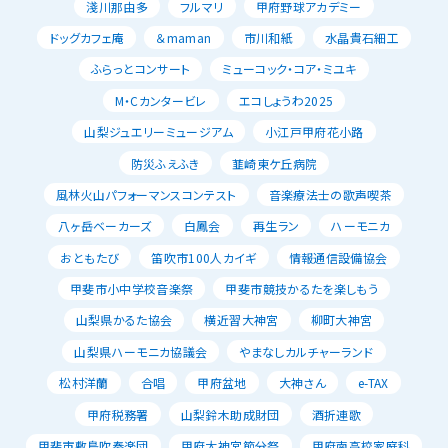
淺川那由多
フルマリ
甲府野球アカデミー
ドッグカフェ庵
＆maman
市川和紙
水晶貴石細工
ふらっとコンサート
ミューコック・コア・ミユキ
M・Cカンタービレ
エコしょうわ2025
山梨ジュエリーミュージアム
小江戸甲府花小路
防災ふえふき
韮崎東ケ丘病院
風林火山パフォーマンスコンテスト
音楽療法士の歌声喫茶
八ヶ岳ベーカーズ
白鳳会
再生ラン
ハーモニカ
おともたび
笛吹市100人カイギ
情報通信設備協会
甲斐市小中学校音楽祭
甲斐市競技かるたを楽しもう
山梨県かるた協会
横近習大神宮
柳町大神宮
山梨県ハーモニカ協議会
やまなしカルチャーランド
松村洋蘭
合唱
甲府盆地
大神さん
e-TAX
甲府税務署
山梨鈴木助成財団
酒折連歌
甲斐市敷島吹奏楽団
甲府大神宮節分祭
甲府南高校家庭科