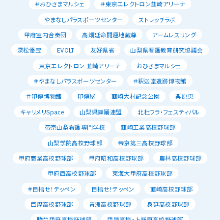
＃おひさまマルシェ
＃東京エレクトロン韮崎アリーナ
やまなしパラスポーツセンター
ストレッチラボ
甲府室内合奏団
高畑延命開運地蔵尊
アームレスリング
深松優宝
EVOLT
友好県省
山梨県看護教育研究協議会
東京エレクトロン 韮崎アリーナ
おひさまマルシェ
＃やまなしパラスポーツセンター
＃釈迦堂遺跡博物館
＃印傳博物館
印傳屋
韮崎大村記念公園
栗原恵
キャリメリSpace
山梨県舞踊連盟
北杜フラ・フェスティバル
帝京山梨看護専門学校
韮崎工業高校野球部
山梨学院高校野球部
帝京第三高校野球部
甲府商業高校野球部
甲府昭和高校野球部
農林高校野球部
甲府西高校野球部
東海大甲府高校野球部
＃目指せ！テッペン
目指せ！テッペン
韮崎高校野球部
巨摩高校野球部
青洲高校野球部
身延高校野球部
駿台甲府高校野球部
甲陵高校・上野原高校野球部