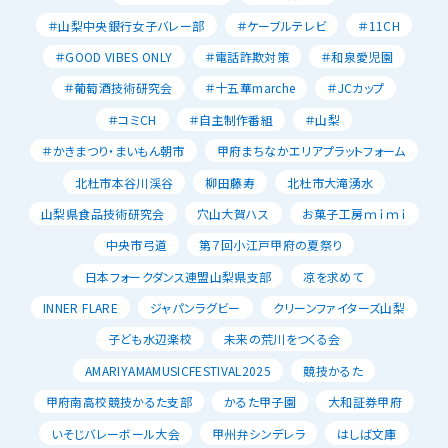
＃山梨中央銀行女子バレー部
＃ケーブルテレビ
＃11CH
＃GOOD VIBES ONLY
＃電話詐欺対策
＃和泉愛児園
＃葡萄酒技術研究会
＃十五華marche
＃JCカップ
＃コミCH
＃自主制作番組
＃山梨
＃かきまつり・まいもん朝市
甲府まちなかエリアプラットフォーム
北杜市本谷川渓谷
柳田藤寿
北杜市大滝湧水
山梨県食品技術研究会
穴山大賀ハス
お菓子工房ｍｉｍｉ
中央市弓道
第７回小江戸甲府の夏祭り
日本フォークダンス連盟山梨県支部
凉を求めて
INNER FLARE
ジャパンラグビー
クリーンファイターズ山梨
子ども水辺楽校
未来の荒川をつくる会
AMARIYAMAMUSICFESTIVAL2025
競技かるた
甲府南高校競技かるた支部
かるた甲子園
大和証券甲府
いそじバレーボール大会
甲州弁シンデレラ
はしば文庫