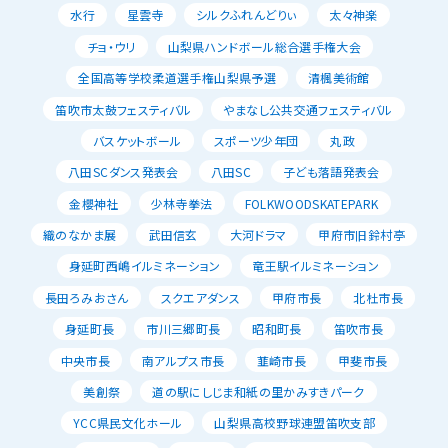
水行
星雲寺
シルクふれんどりぃ
太々神楽
チョ・ウリ
山梨県ハンドボール総合選手権大会
全国高等学校柔道選手権山梨県予選
清楓美術館
笛吹市太鼓フェスティバル
やまなし公共交通フェスティバル
バスケットボール
スポーツ少年団
丸政
八田SCダンス発表会
八田SC
子ども落語発表会
金櫻神社
少林寺拳法
FOLKWOODSKATEPARK
織のなかま展
武田信玄
大河ドラマ
甲府市旧鈴村亭
身延町西嶋イルミネーション
竜王駅イルミネーション
長田ろみおさん
スクエアダンス
甲府市長
北杜市長
身延町長
市川三郷町長
昭和町長
笛吹市長
中央市長
南アルプス市長
韮崎市長
甲斐市長
美創祭
道の駅にしじま和紙の里かみすきパーク
YCC県民文化ホール
山梨県高校野球連盟笛吹支部