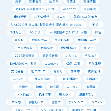
気象
知事会見
山梨県
再放送
交通情報
やまなし未来劇場プロジェクト
Aneqdot
郡内織物
出前授業
お天気妖怪
ミニSL
笛吹わんぱく相撲
わんぱく相撲，ミニSL，お天気妖怪，郡内織物，Aneqdot，
子ども
やまなし
カンテク
レッド吉田のまんぷくグルメ旅
部活
新府城
お新府さん
習志野高校
甲府第一高校
甲府西高校
巨摩高校
押原中学校
中央市
2024高校野球
夏高校野球
ふるさと
そらたび
NAGASAKI水中散歩
satonoka
松崎しげる
八代亜紀
文化協会
創作ダンス
昭和町
韮崎市
吹奏楽団
ユ・ジテ
三社みゆき祭り
一宮浅間神社
玉諸神社
三社神社
神輿
信玄堤
コーラス
太極拳
イ・ボヨン
花様年華
萌木の村
清里テラス
山梨銘醸
伊藤ひろの
北杜市
チョン・ソニ
ジニョン
チョン・ヒヨン
ソン・ジョンヒョン
小瀬スポーツ公園