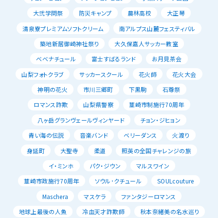
大弐学問祭
防災キャンプ
農林高校
大正琴
清泉寮プレミアムソフトクリーム
南アルプス山麓フェスティバル
築地新居御崎神社祭り
大久保嘉人サッカー教室
べべナチュール
富士すばるランド
お月見茶会
山梨フォトクラブ
サッカースクール
花火師
花火大会
神明の花火
市川三郷町
下黒駒
石尊祭
ロマンス詐欺
山梨県警察
韮崎市制施行70周年
八ヶ岳グランヴェールヴィンヤード
チョン・ジヒョン
青い海の伝説
音楽バンド
ベリーダンス
火渡り
身延町
大聖寺
柔道
照英の全国チャレンジの旅
イ・ミンホ
パク・ジウン
マルスワイン
韮崎市政施行70周年
ソウル･クチュール
SOULcouture
Maschera
マスケラ
ファンタジーロマンス
地球上最後の人魚
冷血天才詐欺師
秋本奈緒美の名水巡り