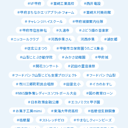
＃VF甲府
＃韮崎工業高校
＃西井電設
＃甲府まちなかエリアプラットフォーム
＃韮崎大村美術館
＃チャレンジハイスクール
＃甲府城御案内仕隊
＃甲府市住吉神社
＃久遠寺
＃ぶどう畑の音楽家
＃ニッコールクラブ
＃河西歩果さん
河西歩果
＃湖衣姫
＃信玄公まつり
＃甲斐市立保育園うたごえ集会
＃山梨ことぶき勧学院
＃みかさ幼稚園
＃甲府城
＃開花コンサート
＃武田の里音楽祭
＃フードバンク山梨こども支援プロジェクト
＃フードバンク山梨
＃市川三郷町町民合唱祭
＃田富北小
＃イカのおすし
＃NNS旗争奪レディースソフトボール大会
＃国の教育ローン
＃日本政策金融公庫
＃エコノミクス甲子園
＃お菓子工房mimi
＃東海大甲府高校
＃桔梗信玄餅銅像
＃桔梗屋
＃ストレッチゼロ
＃やまなしクィーンビーズ