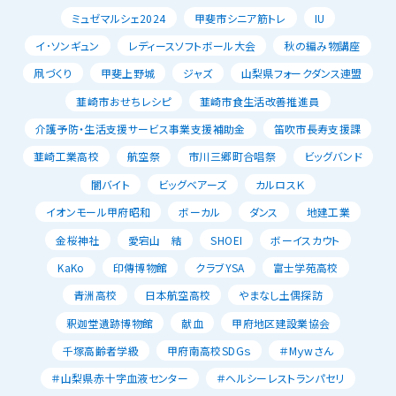
ミュゼマルシェ2024
甲斐市シニア筋トレ
IU
イ･ソンギュン
レディースソフトボール大会
秋の編み物講座
凧づくり
甲斐上野城
ジャズ
山梨県フォークダンス連盟
韮崎市おせちレシピ
韮崎市食生活改善推進員
介護予防・生活支援サービス事業支援補助金
笛吹市長寿支援課
韮崎工業高校
航空祭
市川三郷町合唱祭
ビッグバンド
闇バイト
ビッグベアーズ
カルロスＫ
イオンモール甲府昭和
ボーカル
ダンス
地建工業
金桜神社
愛宕山 結
SHOEI
ボーイスカウト
KaKo
印傳博物館
クラブYSA
富士学苑高校
青洲高校
日本航空高校
やまなし土偶探訪
釈迦堂遺跡博物館
献血
甲府地区建設業協会
千塚高齢者学級
甲府南高校SDGｓ
＃Mｙwさん
＃山梨県赤十字血液センター
＃ヘルシーレストランパセリ