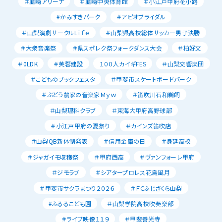
＃韮崎アリーナ
＃韮崎中央体育館
＃小江戸甲府花小路
#かみすきパーク
＃アピオブライダル
＃山梨演劇サークルLｉｆｅ
＃山梨県高校総体サッカー男子決勝
＃大衆音楽祭
＃県スポレク祭フォークダンス大会
＃柏好文
＃0LDK
＃芙蓉建設
１００人カイギFES
＃山梨交響楽団
＃こどものブックフェスタ
＃甲斐市スケートボードパーク
＃ぶどう農家の音楽家Ｍｙｗ
＃笛吹川石和鵜飼
＃山梨理科クラブ
＃東海大甲府高野球部
＃小江戸甲府の夏祭り
＃カインズ笛吹店
＃山梨QB新体制発表
＃信用金庫の日
＃身延高校
＃ジャガイモ収穫祭
＃甲府西高
＃ヴァンフォーレ甲府
＃ジモラブ
＃シアタープロレス花鳥風月
＃甲斐市サクラまつり２０２６
＃ＦＣふじざくら山梨
#ふるるこども園
＃山梨学院高校吹奏楽部
＃ライブ映像１１９
＃甲斐善光寺