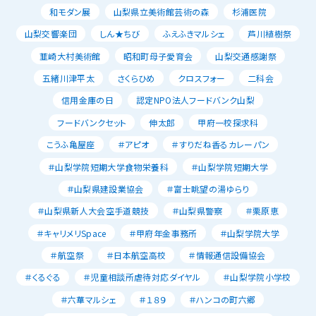
和モダン展
山梨県立美術館芸術の森
杉浦医院
山梨交響楽団
しん★ちび
ふえふきマルシェ
芦川植樹祭
韮崎大村美術館
昭和町母子愛育会
山梨交通感謝祭
五緒川津平太
さくらひめ
クロスフォー
二科会
信用金庫の日
認定NPO法人フードバンク山梨
フードバンクセット
伸太郎
甲府一校探求科
こうふ亀屋座
＃アピオ
＃すりだね香るカレーパン
＃山梨学院短期大学食物栄養科
＃山梨学院短期大学
＃山梨県建設業協会
＃富士眺望の湯ゆらり
＃山梨県新人大会空手道競技
＃山梨県警察
＃栗原恵
＃キャリメリSpace
＃甲府年金事務所
＃山梨学院大学
＃航空祭
＃日本航空高校
＃情報通信設備協会
＃くるぐる
＃児童相談所虐待対応ダイヤル
＃山梨学院小学校
＃六華マルシェ
＃１８９
＃ハンコの町六郷