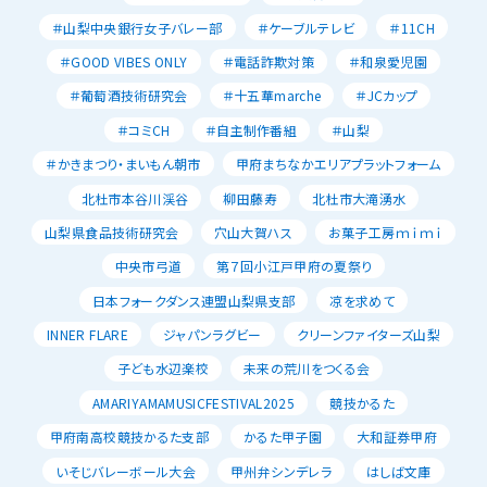
＃山梨中央銀行女子バレー部
＃ケーブルテレビ
＃11CH
＃GOOD VIBES ONLY
＃電話詐欺対策
＃和泉愛児園
＃葡萄酒技術研究会
＃十五華marche
＃JCカップ
＃コミCH
＃自主制作番組
＃山梨
＃かきまつり・まいもん朝市
甲府まちなかエリアプラットフォーム
北杜市本谷川渓谷
柳田藤寿
北杜市大滝湧水
山梨県食品技術研究会
穴山大賀ハス
お菓子工房ｍｉｍｉ
中央市弓道
第７回小江戸甲府の夏祭り
日本フォークダンス連盟山梨県支部
凉を求めて
INNER FLARE
ジャパンラグビー
クリーンファイターズ山梨
子ども水辺楽校
未来の荒川をつくる会
AMARIYAMAMUSICFESTIVAL2025
競技かるた
甲府南高校競技かるた支部
かるた甲子園
大和証券甲府
いそじバレーボール大会
甲州弁シンデレラ
はしば文庫