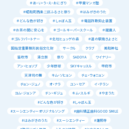
＃あ・い・う・え・おにぎり
＃甲斐マンガ塾
＃昭和町西条二区ふるさと祭り
＃はみがきのうた
＃どんな色が好き
＃しゃぼん玉
＃電話詐欺抑止装置
＃お茶の間に安心を
＃ゴールキーパースクール
＃蹴農人
＃ゴルフパートナー
＃北杜ヒュッゲの森
＃道の駅南きよさと
国指定重要無形民俗文化財
サークル
クラブ
美和神社
笛吹市
湯立祭
祭り
SADOYA
ワイナリー
アン・ヒョソブ
少年野球
SKYキャッスル
甲府市
天津司の舞
キム・ソヒョン
チェ・ウォニョン
チョン・ジュノ
オ・ナラ
ユン・セア
イ・テラン
ヨム・ジョンア
チン・ギジュ
キム・スルギ
#やまうた
#どんな色が好き
#しゃぼん玉
#スーシエンティーオリジナルソング
#歯科矯正歯科GOOD SMILE
#はみがきのうた
#スーシエンティー
#蓮照寺