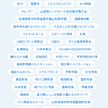
水行
星雲寺
シルクふれんどりぃ
太々神楽
チョ・ウリ
山梨県ハンドボール総合選手権大会
全国高等学校柔道選手権山梨県予選
清楓美術館
笛吹市太鼓フェスティバル
やまなし公共交通フェスティバル
バスケットボール
スポーツ少年団
丸政
八田SCダンス発表会
八田SC
子ども落語発表会
金櫻神社
少林寺拳法
FOLKWOODSKATEPARK
織のなかま展
武田信玄
大河ドラマ
甲府市旧鈴村亭
身延町西嶋イルミネーション
竜王駅イルミネーション
長田ろみおさん
スクエアダンス
甲府市長
北杜市長
身延町長
市川三郷町長
昭和町長
笛吹市長
中央市長
南アルプス市長
韮崎市長
甲斐市長
美創祭
道の駅にしじま和紙の里かみすきパーク
YCC県民文化ホール
山梨県高校野球連盟笛吹支部