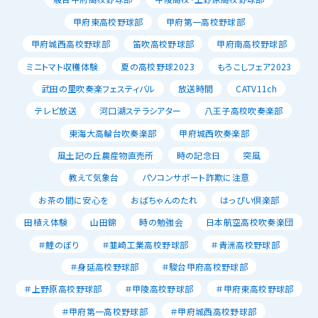
甲府東高校野球部
甲府第一高校野球部
甲府城西高校野球部
笛吹高校野球部
甲府南高校野球部
ミニトマト収穫体験
夏の高校野球2023
もろこしフェア2023
武田の里吹奏楽フェスティバル
放送時間
CATV11ch
テレビ放送
河口湖ステラシアター
八王子高校吹奏楽部
東海大高輪台吹奏楽部
甲府城西吹奏楽部
風土記の丘農産物直売所
時の記念日
突風
教えて気象台
パソコンサポート詐欺に注意
お茶の間に安心を
おばちゃんのたれ
はっぴい倶楽部
田植え体験
山田錦
時の勉強会
日本航空高校吹奏楽団
＃鯉のぼり
＃韮崎工業高校野球部
＃青洲高校野球部
＃身延高校野球部
＃駿台甲府高校野球部
＃上野原高校野球部
＃甲陵高校野球部
＃甲府東高校野球部
＃甲府第一高校野球部
＃甲府城西高校野球部