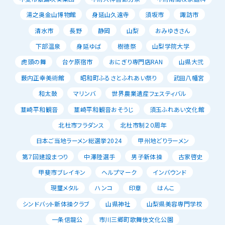
湯之奥金山博物館
身延山久遠寺
須坂市
諏訪市
清水市
長野
静岡
山梨
おみゆきさん
下部温泉
身延ゆば
樹徳祭
山梨学院大学
虎頭の舞
台ケ原宿市
おにぎり専門店RAN
山県大弐
薮内正幸美術館
昭和町ふるさとふれあい祭り
武田八幡宮
和太鼓
マリンバ
世界農業遺産フェスティバル
韮崎平和観音
韮崎平和観音おそうじ
須玉ふれあい文化館
北杜市フラダンス
北杜市制２０周年
日本ご当地ラーメン総選挙2024
甲州地どりラーメン
第７回建設まつり
中澤陸選手
男子新体操
古家啓史
甲斐市ブレイキン
ヘルプマーク
インバウンド
現璽メタル
ハンコ
印章
はんこ
シンドバット新体操クラブ
山県神社
山梨県美容専門学校
一条信龍公
市川三郷町歌舞伎文化公園