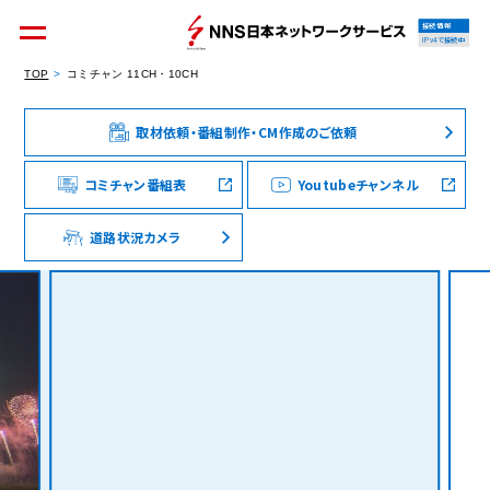
接続情報
IPv4で接続中
TOP
コミチャン 11CH・10CH
取材依頼・番組制作・CM作成のご依頼
個人のお客様
集合住宅オーナーの方
コミチャン番組表
Youtubeチャンネル
道路状況カメラ
法人のお客様
料金シミュレーション
資料請求