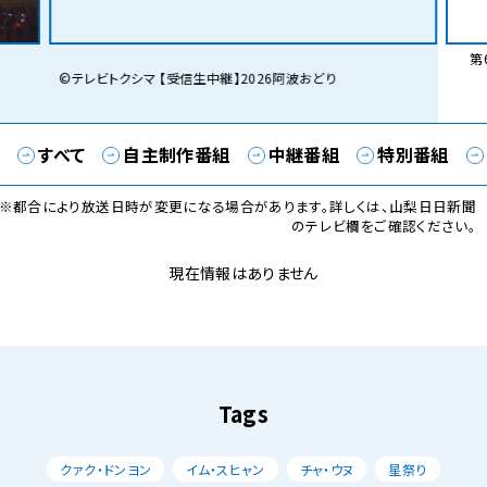
第6
©テレビトクシマ 【受信生中継】2026阿波おどり
すべて
自主制作番組
中継番組
特別番組
※都合により放送日時が変更になる場合があります。詳しくは、山梨日日新聞
のテレビ欄をご確認ください。
現在情報はありません
Tags
クァク・ドンヨン
イム・スヒャン
チャ・ウヌ
星祭り