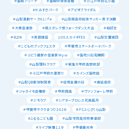
＃韮崎アリーナ
＃韮崎中央体育館
＃小江戸甲府花小路
#かみすきパーク
＃アピオブライダル
＃山梨演劇サークルLｉｆｅ
＃山梨県高校総体サッカー男子決勝
＃大衆音楽祭
＃県スポレク祭フォークダンス大会
＃柏好文
＃0LDK
＃芙蓉建設
１００人カイギFES
＃山梨交響楽団
＃こどものブックフェスタ
＃甲斐市スケートボードパーク
＃ぶどう農家の音楽家Ｍｙｗ
＃笛吹川石和鵜飼
＃山梨理科クラブ
＃東海大甲府高野球部
＃小江戸甲府の夏祭り
＃カインズ笛吹店
＃山梨QB新体制発表
＃信用金庫の日
＃身延高校
＃ジャガイモ収穫祭
＃甲府西高
＃ヴァンフォーレ甲府
＃ジモラブ
＃シアタープロレス花鳥風月
＃甲斐市サクラまつり２０２６
＃ＦＣふじざくら山梨
#ふるるこども園
＃山梨学院高校吹奏楽部
＃ライブ映像１１９
＃甲斐善光寺