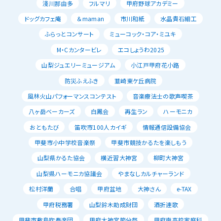
淺川那由多
フルマリ
甲府野球アカデミー
ドッグカフェ庵
＆maman
市川和紙
水晶貴石細工
ふらっとコンサート
ミューコック・コア・ミユキ
M・Cカンタービレ
エコしょうわ2025
山梨ジュエリーミュージアム
小江戸甲府花小路
防災ふえふき
韮崎東ケ丘病院
風林火山パフォーマンスコンテスト
音楽療法士の歌声喫茶
八ヶ岳ベーカーズ
白鳳会
再生ラン
ハーモニカ
おともたび
笛吹市100人カイギ
情報通信設備協会
甲斐市小中学校音楽祭
甲斐市競技かるたを楽しもう
山梨県かるた協会
横近習大神宮
柳町大神宮
山梨県ハーモニカ協議会
やまなしカルチャーランド
松村洋蘭
合唱
甲府盆地
大神さん
e-TAX
甲府税務署
山梨鈴木助成財団
酒折連歌
甲斐市敷島吹奏楽団
甲府大神宮節分祭
甲府南高校家庭科