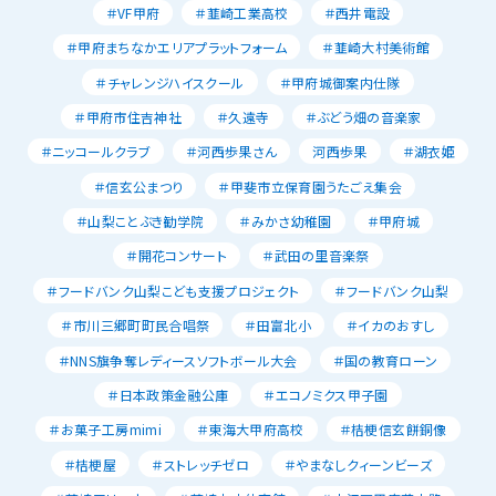
＃VF甲府
＃韮崎工業高校
＃西井電設
＃甲府まちなかエリアプラットフォーム
＃韮崎大村美術館
＃チャレンジハイスクール
＃甲府城御案内仕隊
＃甲府市住吉神社
＃久遠寺
＃ぶどう畑の音楽家
＃ニッコールクラブ
＃河西歩果さん
河西歩果
＃湖衣姫
＃信玄公まつり
＃甲斐市立保育園うたごえ集会
＃山梨ことぶき勧学院
＃みかさ幼稚園
＃甲府城
＃開花コンサート
＃武田の里音楽祭
＃フードバンク山梨こども支援プロジェクト
＃フードバンク山梨
＃市川三郷町町民合唱祭
＃田富北小
＃イカのおすし
＃NNS旗争奪レディースソフトボール大会
＃国の教育ローン
＃日本政策金融公庫
＃エコノミクス甲子園
＃お菓子工房mimi
＃東海大甲府高校
＃桔梗信玄餅銅像
＃桔梗屋
＃ストレッチゼロ
＃やまなしクィーンビーズ