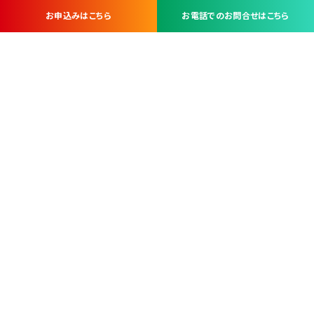
お申込みはこちら
お電話でのお問合せはこちら
お問い合わせ・お申し込みは
※当社は山梨県内 7 市 3 町を対象にケーブルテレビ・インターネ
ットサービスを提供する会社です。
総合受電窓口
コンタクトセンター
TEL.055-251-7111
甲府市北口2-14-14
MAP
＜電話＞ 月～金 9：00～19：00、（土・日・祝日）9：00～17：00
＜窓口＞ 月～土 9：00～16：30 ※日・祝日を除く
本社営業部