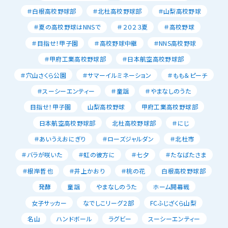
＃白根高校野球部
＃北杜高校野球部
＃山梨高校野球
＃夏の高校野球はNNSで
＃２０２３夏
＃高校野球
＃目指せ！甲子園
＃高校野球中継
＃NNS高校野球
＃甲府工業高校野球部
＃日本航空高校野球部
＃穴山さくら公園
＃サマーイルミネーション
＃もも＆ピーチ
＃スーシーエンティー
＃童謡
＃やまなしのうた
目指せ！甲子園
山梨高校野球
甲府工業高校野球部
日本航空高校野球部
北杜高校野球部
＃にじ
＃あいうえおにぎり
＃ローズジャルダン
＃北杜市
＃バラが咲いた
＃虹の彼方に
＃七夕
＃たなばたさま
＃根岸哲也
＃井上かおり
＃桃の花
白根高校野球部
発酵
童謡
やまなしのうた
ホーム開幕戦
女子サッカー
なでしこリーグ２部
FCふじざくら山梨
名山
ハンドボール
ラグビー
スーシーエンティー