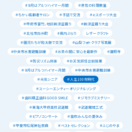
#９月はアルツハイマー月間
＃男性の料理教室
＃ちかい高齢者サロン
＃手話で交流
＃ｅスポーツ大会
＃甲府市富竹，地区納涼盆踊り
＃納涼盆踊り大会
＃北杜市白州町
#県内ぶらり
レザークラフト
＃園児たちが和太鼓で交流
＃山梨フォトクラブ写真展
#中央市水害避難訓練
#お茶の間に安心を最新作
＃蓮照寺
＃防災リズム体操
＃お天気妖怪出前授業
＃９月はアルツハイマー月間
＃中央市水害避難訓練
＃元気シニア
＃人生100年時代
＃スーシーエンティーオリジナルソング
＃歯科矯正歯科GOOD SMILE
＃ジモラブミステリー
＃東海大甲府高校武道館
＃武道館竣工式
＃ピアノコンサート
＃笛吹みんなの夏休み
＃甲斐市松尾神社祭典
＃ベストセレクション
＃ふじのやま