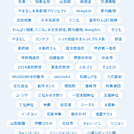
気象
知事会見
山梨県
再放送
交通情報
やまなし未来劇場プロジェクト
Aneqdot
郡内織物
出前授業
お天気妖怪
ミニSL
笛吹わんぱく相撲
わんぱく相撲，ミニSL，お天気妖怪，郡内織物，Aneqdot，
子ども
やまなし
カンテク
レッド吉田のまんぷくグルメ旅
部活
新府城
お新府さん
習志野高校
甲府第一高校
甲府西高校
巨摩高校
押原中学校
中央市
2024高校野球
夏高校野球
ふるさと
そらたび
NAGASAKI水中散歩
satonoka
松崎しげる
八代亜紀
文化協会
創作ダンス
昭和町
韮崎市
吹奏楽団
ユ・ジテ
三社みゆき祭り
一宮浅間神社
玉諸神社
三社神社
神輿
信玄堤
コーラス
太極拳
イ・ボヨン
花様年華
萌木の村
清里テラス
山梨銘醸
伊藤ひろの
北杜市
チョン・ソニ
ジニョン
チョン・ヒヨン
ソン・ジョンヒョン
小瀬スポーツ公園