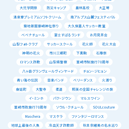
大弐学問祭
防災キャンプ
農林高校
大正琴
清泉寮プレミアムソフトクリーム
南アルプス山麓フェスティバル
築地新居御崎神社祭り
大久保嘉人サッカー教室
べべナチュール
富士すばるランド
お月見茶会
山梨フォトクラブ
サッカースクール
花火師
花火大会
神明の花火
市川三郷町
下黒駒
石尊祭
ロマンス詐欺
山梨県警察
韮崎市制施行70周年
八ヶ岳グランヴェールヴィンヤード
チョン・ジヒョン
青い海の伝説
音楽バンド
ベリーダンス
火渡り
身延町
大聖寺
柔道
照英の全国チャレンジの旅
イ・ミンホ
パク・ジウン
マルスワイン
韮崎市政施行70周年
ソウル･クチュール
SOULcouture
Maschera
マスケラ
ファンタジーロマンス
地球上最後の人魚
冷血天才詐欺師
秋本奈緒美の名水巡り