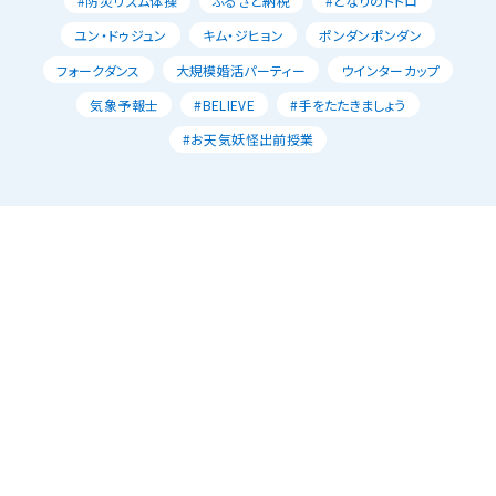
#防災リズム体操
ふるさと納税
#となりのトトロ
ユン・ドゥジュン
キム・ジヒョン
ポンダンポンダン
フォークダンス
大規模婚活パーティー
ウインターカップ
気象予報士
#BELIEVE
#手をたたきましょう
#お天気妖怪出前授業