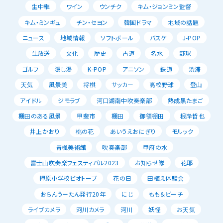
生中継
ワイン
ウンチク
キム・ジョンミン監督
キム・ミンギュ
チン・セヨン
韓国ドラマ
地域の話題
ニュース
地域情報
ソフトボール
バスケ
J-POP
生放送
文化
歴史
古道
名水
野球
ゴルフ
隠し湯
K-POP
アニソン
鉄道
渋滞
天気
風景美
将棋
サッカー
高校野球
登山
アイドル
ジモラブ
河口湖南中吹奏楽部
熟成黒たまご
棚田のある風景
甲斐市
棚田
御領棚田
根岸哲也
井上かおり
桃の花
あいうえおにぎり
モルック
青楓美術館
吹奏楽部
甲府の水
富士山吹奏楽フェスティバル2023
お知らせ隊
花耶
押原小学校ビオトープ
花の日
田植え体験会
おらんうーたん発行20年
にじ
もも＆ピーチ
ライブカメラ
河川カメラ
河川
妖怪
お天気