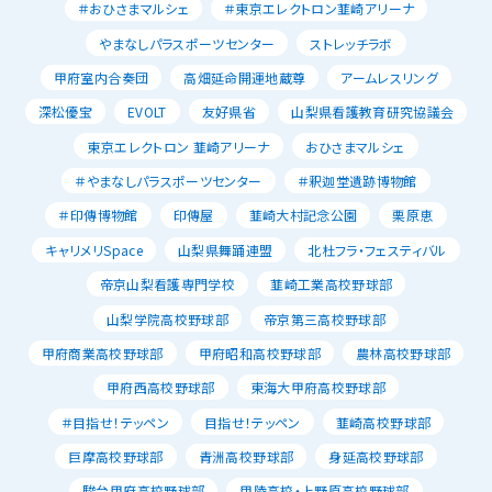
＃おひさまマルシェ
＃東京エレクトロン韮崎アリーナ
やまなしパラスポーツセンター
ストレッチラボ
甲府室内合奏団
高畑延命開運地蔵尊
アームレスリング
深松優宝
EVOLT
友好県省
山梨県看護教育研究協議会
東京エレクトロン 韮崎アリーナ
おひさまマルシェ
＃やまなしパラスポーツセンター
＃釈迦堂遺跡博物館
＃印傳博物館
印傳屋
韮崎大村記念公園
栗原恵
キャリメリSpace
山梨県舞踊連盟
北杜フラ・フェスティバル
帝京山梨看護専門学校
韮崎工業高校野球部
山梨学院高校野球部
帝京第三高校野球部
甲府商業高校野球部
甲府昭和高校野球部
農林高校野球部
甲府西高校野球部
東海大甲府高校野球部
＃目指せ！テッペン
目指せ！テッペン
韮崎高校野球部
巨摩高校野球部
青洲高校野球部
身延高校野球部
駿台甲府高校野球部
甲陵高校・上野原高校野球部