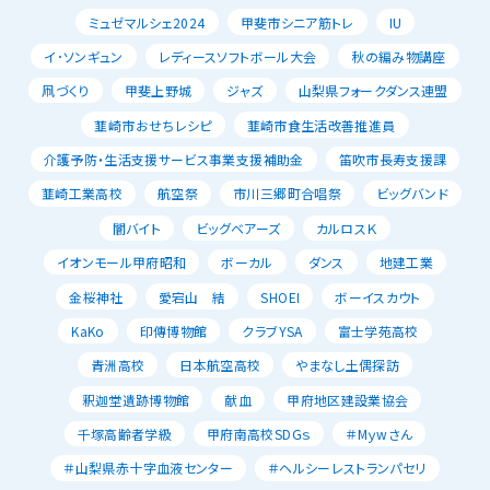
ミュゼマルシェ2024
甲斐市シニア筋トレ
IU
イ･ソンギュン
レディースソフトボール大会
秋の編み物講座
凧づくり
甲斐上野城
ジャズ
山梨県フォークダンス連盟
韮崎市おせちレシピ
韮崎市食生活改善推進員
介護予防・生活支援サービス事業支援補助金
笛吹市長寿支援課
韮崎工業高校
航空祭
市川三郷町合唱祭
ビッグバンド
闇バイト
ビッグベアーズ
カルロスＫ
イオンモール甲府昭和
ボーカル
ダンス
地建工業
金桜神社
愛宕山 結
SHOEI
ボーイスカウト
KaKo
印傳博物館
クラブYSA
富士学苑高校
青洲高校
日本航空高校
やまなし土偶探訪
釈迦堂遺跡博物館
献血
甲府地区建設業協会
千塚高齢者学級
甲府南高校SDGｓ
＃Mｙwさん
＃山梨県赤十字血液センター
＃ヘルシーレストランパセリ