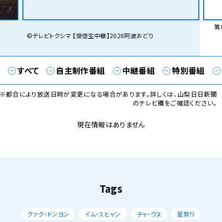
第6
©テレビトクシマ 【受信生中継】2026阿波おどり
すべて
自主制作番組
中継番組
特別番組
※都合により放送日時が変更になる場合があります。詳しくは、山梨日日新聞
のテレビ欄をご確認ください。
現在情報はありません
Tags
クァク・ドンヨン
イム・スヒャン
チャ・ウヌ
星祭り