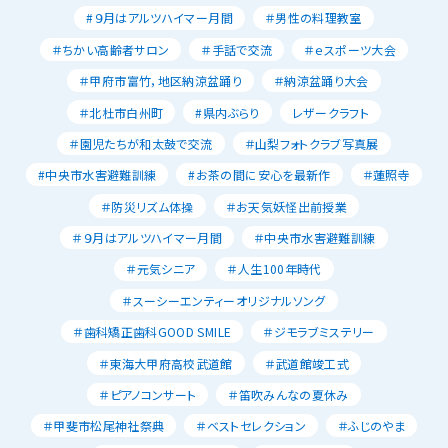
#９月はアルツハイマー月間
＃男性の料理教室
＃ちかい高齢者サロン
＃手話で交流
＃ｅスポーツ大会
＃甲府市富竹，地区納涼盆踊り
＃納涼盆踊り大会
＃北杜市白州町
#県内ぶらり
レザークラフト
＃園児たちが和太鼓で交流
＃山梨フォトクラブ写真展
#中央市水害避難訓練
#お茶の間に安心を最新作
＃蓮照寺
＃防災リズム体操
＃お天気妖怪出前授業
＃９月はアルツハイマー月間
＃中央市水害避難訓練
＃元気シニア
＃人生100年時代
＃スーシーエンティーオリジナルソング
＃歯科矯正歯科GOOD SMILE
＃ジモラブミステリー
＃東海大甲府高校武道館
＃武道館竣工式
＃ピアノコンサート
＃笛吹みんなの夏休み
＃甲斐市松尾神社祭典
＃ベストセレクション
＃ふじのやま