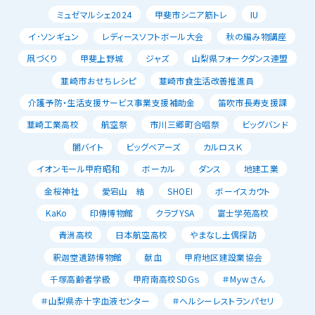
ミュゼマルシェ2024
甲斐市シニア筋トレ
IU
イ･ソンギュン
レディースソフトボール大会
秋の編み物講座
凧づくり
甲斐上野城
ジャズ
山梨県フォークダンス連盟
韮崎市おせちレシピ
韮崎市食生活改善推進員
介護予防・生活支援サービス事業支援補助金
笛吹市長寿支援課
韮崎工業高校
航空祭
市川三郷町合唱祭
ビッグバンド
闇バイト
ビッグベアーズ
カルロスＫ
イオンモール甲府昭和
ボーカル
ダンス
地建工業
金桜神社
愛宕山 結
SHOEI
ボーイスカウト
KaKo
印傳博物館
クラブYSA
富士学苑高校
青洲高校
日本航空高校
やまなし土偶探訪
釈迦堂遺跡博物館
献血
甲府地区建設業協会
千塚高齢者学級
甲府南高校SDGｓ
＃Mｙwさん
＃山梨県赤十字血液センター
＃ヘルシーレストランパセリ