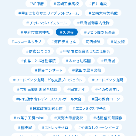
＃VF甲府
＃韮崎工業高校
＃西井電設
＃甲府まちなかエリアプラットフォーム
＃韮崎大村美術館
＃チャレンジハイスクール
＃甲府城御案内仕隊
＃甲府市住吉神社
＃久遠寺
＃ぶどう畑の音楽家
＃ニッコールクラブ
＃河西歩果さん
河西歩果
＃湖衣姫
＃信玄公まつり
＃甲斐市立保育園うたごえ集会
＃山梨ことぶき勧学院
＃みかさ幼稚園
＃甲府城
＃開花コンサート
＃武田の里音楽祭
＃フードバンク山梨こども支援プロジェクト
＃フードバンク山梨
＃市川三郷町町民合唱祭
＃田富北小
＃イカのおすし
＃NNS旗争奪レディースソフトボール大会
＃国の教育ローン
＃日本政策金融公庫
＃エコノミクス甲子園
＃お菓子工房mimi
＃東海大甲府高校
＃桔梗信玄餅銅像
＃桔梗屋
＃ストレッチゼロ
＃やまなしクィーンビーズ