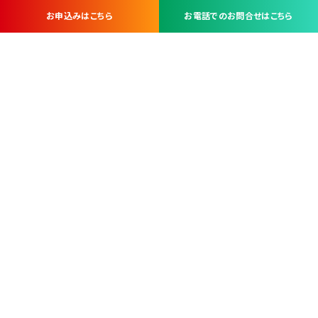
お申込みはこちら
お電話でのお問合せはこちら
お問い合わせ・お申し込みは
※当社は山梨県内 7 市 3 町を対象にケーブルテレビ・インターネ
ットサービスを提供する会社です。
総合受電窓口
コンタクトセンター
TEL.055-251-7111
甲府市北口2-14-14
MAP
＜電話＞ 月～金 9：00～19：00、（土・日・祝日）9：00～17：00
＜窓口＞ 月～土 9：00～16：30 ※日・祝日を除く
本社営業部