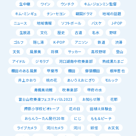
生中継
ワイン
ウンチク
キム・ジョンミン監督
キム・ミンギュ
チン・セヨン
韓国ドラマ
地域の話題
ニュース
地域情報
ソフトボール
バスケ
J-POP
生放送
文化
歴史
古道
名水
野球
ゴルフ
隠し湯
K-POP
アニソン
鉄道
渋滞
天気
風景美
将棋
サッカー
高校野球
登山
アイドル
ジモラブ
河口湖南中吹奏楽部
熟成黒たまご
棚田のある風景
甲斐市
棚田
御領棚田
根岸哲也
井上かおり
桃の花
あいうえおにぎり
モルック
青楓美術館
吹奏楽部
甲府の水
富士山吹奏楽フェスティバル2023
お知らせ隊
花耶
押原小学校ビオトープ
花の日
田植え体験会
おらんうーたん発行20年
にじ
もも＆ピーチ
ライブカメラ
河川カメラ
河川
妖怪
お天気