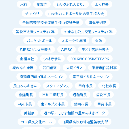
水行
星雲寺
シルクふれんどりぃ
太々神楽
チョ・ウリ
山梨県ハンドボール総合選手権大会
全国高等学校柔道選手権山梨県予選
清楓美術館
笛吹市太鼓フェスティバル
やまなし公共交通フェスティバル
バスケットボール
スポーツ少年団
丸政
八田SCダンス発表会
八田SC
子ども落語発表会
金櫻神社
少林寺拳法
FOLKWOODSKATEPARK
織のなかま展
武田信玄
大河ドラマ
甲府市旧鈴村亭
身延町西嶋イルミネーション
竜王駅イルミネーション
長田ろみおさん
スクエアダンス
甲府市長
北杜市長
身延町長
市川三郷町長
昭和町長
笛吹市長
中央市長
南アルプス市長
韮崎市長
甲斐市長
美創祭
道の駅にしじま和紙の里かみすきパーク
YCC県民文化ホール
山梨県高校野球連盟笛吹支部