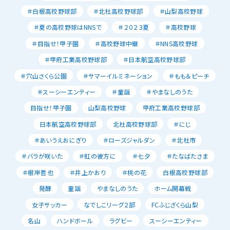
＃白根高校野球部
＃北杜高校野球部
＃山梨高校野球
＃夏の高校野球はNNSで
＃２０２３夏
＃高校野球
＃目指せ！甲子園
＃高校野球中継
＃NNS高校野球
＃甲府工業高校野球部
＃日本航空高校野球部
＃穴山さくら公園
＃サマーイルミネーション
＃もも＆ピーチ
＃スーシーエンティー
＃童謡
＃やまなしのうた
目指せ！甲子園
山梨高校野球
甲府工業高校野球部
日本航空高校野球部
北杜高校野球部
＃にじ
＃あいうえおにぎり
＃ローズジャルダン
＃北杜市
＃バラが咲いた
＃虹の彼方に
＃七夕
＃たなばたさま
＃根岸哲也
＃井上かおり
＃桃の花
白根高校野球部
発酵
童謡
やまなしのうた
ホーム開幕戦
女子サッカー
なでしこリーグ２部
FCふじざくら山梨
名山
ハンドボール
ラグビー
スーシーエンティー