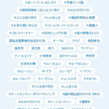
＃あ・い・う・え・おにぎり
＃甲斐マンガ塾
＃昭和町西条二区ふるさと祭り
＃はみがきのうた
＃どんな色が好き
＃しゃぼん玉
＃電話詐欺抑止装置
＃お茶の間に安心を
＃ゴールキーパースクール
＃蹴農人
＃ゴルフパートナー
＃北杜ヒュッゲの森
＃道の駅南きよさと
国指定重要無形民俗文化財
サークル
クラブ
美和神社
笛吹市
湯立祭
祭り
SADOYA
ワイナリー
アン・ヒョソブ
少年野球
SKYキャッスル
甲府市
天津司の舞
キム・ソヒョン
チェ・ウォニョン
チョン・ジュノ
オ・ナラ
ユン・セア
イ・テラン
ヨム・ジョンア
チン・ギジュ
キム・スルギ
#やまうた
#どんな色が好き
#しゃぼん玉
#スーシエンティーオリジナルソング
#歯科矯正歯科GOOD SMILE
#はみがきのうた
#スーシエンティー
#蓮照寺