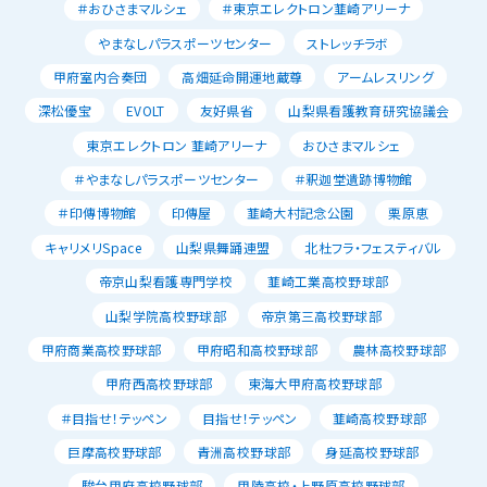
＃おひさまマルシェ
＃東京エレクトロン韮崎アリーナ
やまなしパラスポーツセンター
ストレッチラボ
甲府室内合奏団
高畑延命開運地蔵尊
アームレスリング
深松優宝
EVOLT
友好県省
山梨県看護教育研究協議会
東京エレクトロン 韮崎アリーナ
おひさまマルシェ
＃やまなしパラスポーツセンター
＃釈迦堂遺跡博物館
＃印傳博物館
印傳屋
韮崎大村記念公園
栗原恵
キャリメリSpace
山梨県舞踊連盟
北杜フラ・フェスティバル
帝京山梨看護専門学校
韮崎工業高校野球部
山梨学院高校野球部
帝京第三高校野球部
甲府商業高校野球部
甲府昭和高校野球部
農林高校野球部
甲府西高校野球部
東海大甲府高校野球部
＃目指せ！テッペン
目指せ！テッペン
韮崎高校野球部
巨摩高校野球部
青洲高校野球部
身延高校野球部
駿台甲府高校野球部
甲陵高校・上野原高校野球部