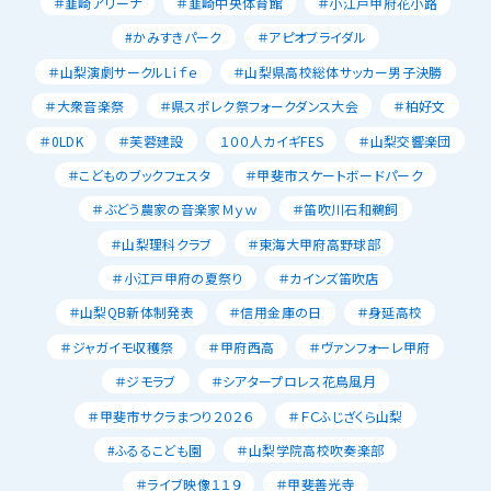
＃韮崎アリーナ
＃韮崎中央体育館
＃小江戸甲府花小路
#かみすきパーク
＃アピオブライダル
＃山梨演劇サークルLｉｆｅ
＃山梨県高校総体サッカー男子決勝
＃大衆音楽祭
＃県スポレク祭フォークダンス大会
＃柏好文
＃0LDK
＃芙蓉建設
１００人カイギFES
＃山梨交響楽団
＃こどものブックフェスタ
＃甲斐市スケートボードパーク
＃ぶどう農家の音楽家Ｍｙｗ
＃笛吹川石和鵜飼
＃山梨理科クラブ
＃東海大甲府高野球部
＃小江戸甲府の夏祭り
＃カインズ笛吹店
＃山梨QB新体制発表
＃信用金庫の日
＃身延高校
＃ジャガイモ収穫祭
＃甲府西高
＃ヴァンフォーレ甲府
＃ジモラブ
＃シアタープロレス花鳥風月
＃甲斐市サクラまつり２０２６
＃ＦＣふじざくら山梨
#ふるるこども園
＃山梨学院高校吹奏楽部
＃ライブ映像１１９
＃甲斐善光寺