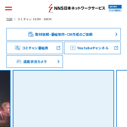
接続情報
IPv4で接続中
TOP
コミチャン 11CH・10CH
取材依頼・番組制作・CM作成のご依頼
個人のお客様
集合住宅オーナーの方
コミチャン番組表
Youtubeチャンネル
道路状況カメラ
法人のお客様
料金シミュレーション
資料請求