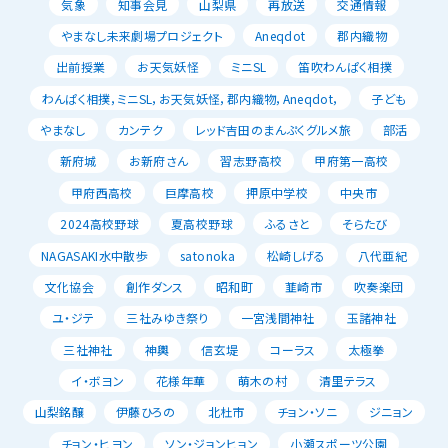
気象
知事会見
山梨県
再放送
交通情報
やまなし未来劇場プロジェクト
Aneqdot
郡内織物
出前授業
お天気妖怪
ミニSL
笛吹わんぱく相撲
わんぱく相撲，ミニSL，お天気妖怪，郡内織物，Aneqdot，
子ども
やまなし
カンテク
レッド吉田のまんぷくグルメ旅
部活
新府城
お新府さん
習志野高校
甲府第一高校
甲府西高校
巨摩高校
押原中学校
中央市
2024高校野球
夏高校野球
ふるさと
そらたび
NAGASAKI水中散歩
satonoka
松崎しげる
八代亜紀
文化協会
創作ダンス
昭和町
韮崎市
吹奏楽団
ユ・ジテ
三社みゆき祭り
一宮浅間神社
玉諸神社
三社神社
神輿
信玄堤
コーラス
太極拳
イ・ボヨン
花様年華
萌木の村
清里テラス
山梨銘醸
伊藤ひろの
北杜市
チョン・ソニ
ジニョン
チョン・ヒヨン
ソン・ジョンヒョン
小瀬スポーツ公園