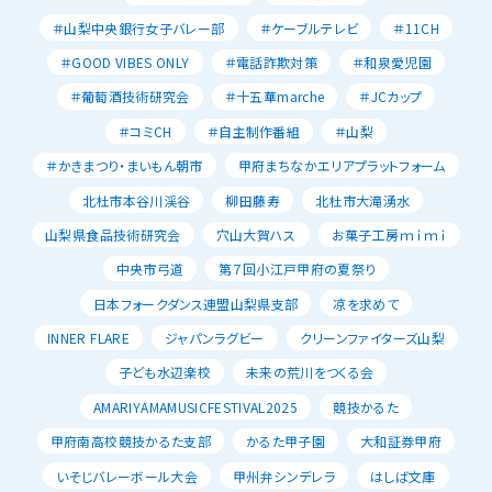
＃山梨中央銀行女子バレー部
＃ケーブルテレビ
＃11CH
＃GOOD VIBES ONLY
＃電話詐欺対策
＃和泉愛児園
＃葡萄酒技術研究会
＃十五華marche
＃JCカップ
＃コミCH
＃自主制作番組
＃山梨
＃かきまつり・まいもん朝市
甲府まちなかエリアプラットフォーム
北杜市本谷川渓谷
柳田藤寿
北杜市大滝湧水
山梨県食品技術研究会
穴山大賀ハス
お菓子工房ｍｉｍｉ
中央市弓道
第７回小江戸甲府の夏祭り
日本フォークダンス連盟山梨県支部
凉を求めて
INNER FLARE
ジャパンラグビー
クリーンファイターズ山梨
子ども水辺楽校
未来の荒川をつくる会
AMARIYAMAMUSICFESTIVAL2025
競技かるた
甲府南高校競技かるた支部
かるた甲子園
大和証券甲府
いそじバレーボール大会
甲州弁シンデレラ
はしば文庫