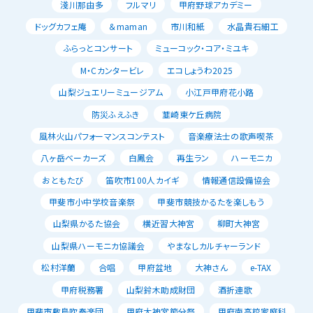
淺川那由多
フルマリ
甲府野球アカデミー
ドッグカフェ庵
＆maman
市川和紙
水晶貴石細工
ふらっとコンサート
ミューコック・コア・ミユキ
M・Cカンタービレ
エコしょうわ2025
山梨ジュエリーミュージアム
小江戸甲府花小路
防災ふえふき
韮崎東ケ丘病院
風林火山パフォーマンスコンテスト
音楽療法士の歌声喫茶
八ヶ岳ベーカーズ
白鳳会
再生ラン
ハーモニカ
おともたび
笛吹市100人カイギ
情報通信設備協会
甲斐市小中学校音楽祭
甲斐市競技かるたを楽しもう
山梨県かるた協会
横近習大神宮
柳町大神宮
山梨県ハーモニカ協議会
やまなしカルチャーランド
松村洋蘭
合唱
甲府盆地
大神さん
e-TAX
甲府税務署
山梨鈴木助成財団
酒折連歌
甲斐市敷島吹奏楽団
甲府大神宮節分祭
甲府南高校家庭科