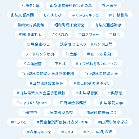
和モダン展
山梨県立美術館芸術の森
杉浦医院
山梨交響楽団
しん★ちび
ふえふきマルシェ
芦川植樹祭
韮崎大村美術館
昭和町母子愛育会
山梨交通感謝祭
五緒川津平太
さくらひめ
クロスフォー
二科会
信用金庫の日
認定NPO法人フードバンク山梨
フードバンクセット
伸太郎
甲府一校探求科
こうふ亀屋座
＃アピオ
＃すりだね香るカレーパン
＃山梨学院短期大学食物栄養科
＃山梨学院短期大学
＃山梨県建設業協会
＃富士眺望の湯ゆらり
＃山梨県新人大会空手道競技
＃山梨県警察
＃栗原恵
＃キャリメリSpace
＃甲府年金事務所
＃山梨学院大学
＃航空祭
＃日本航空高校
＃情報通信設備協会
＃くるぐる
＃児童相談所虐待対応ダイヤル
＃山梨学院小学校
＃六華マルシェ
＃１８９
＃ハンコの町六郷