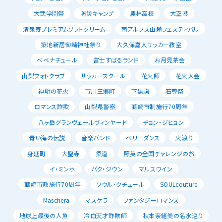
大弐学問祭
防災キャンプ
農林高校
大正琴
清泉寮プレミアムソフトクリーム
南アルプス山麓フェスティバル
築地新居御崎神社祭り
大久保嘉人サッカー教室
べべナチュール
富士すばるランド
お月見茶会
山梨フォトクラブ
サッカースクール
花火師
花火大会
神明の花火
市川三郷町
下黒駒
石尊祭
ロマンス詐欺
山梨県警察
韮崎市制施行70周年
八ヶ岳グランヴェールヴィンヤード
チョン・ジヒョン
青い海の伝説
音楽バンド
ベリーダンス
火渡り
身延町
大聖寺
柔道
照英の全国チャレンジの旅
イ・ミンホ
パク・ジウン
マルスワイン
韮崎市政施行70周年
ソウル･クチュール
SOULcouture
Maschera
マスケラ
ファンタジーロマンス
地球上最後の人魚
冷血天才詐欺師
秋本奈緒美の名水巡り