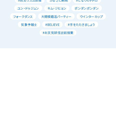
#防災リズム体操
ふるさと納税
#となりのトトロ
ユン・ドゥジュン
キム・ジヒョン
ポンダンポンダン
フォークダンス
大規模婚活パーティー
ウインターカップ
気象予報士
#BELIEVE
#手をたたきましょう
#お天気妖怪出前授業