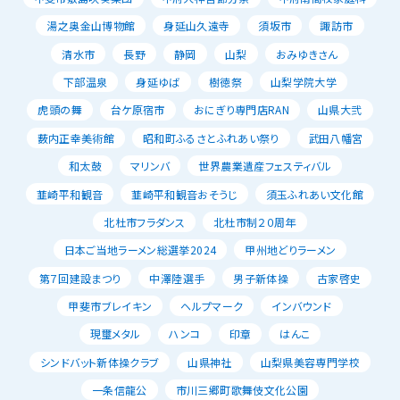
湯之奥金山博物館
身延山久遠寺
須坂市
諏訪市
清水市
長野
静岡
山梨
おみゆきさん
下部温泉
身延ゆば
樹徳祭
山梨学院大学
虎頭の舞
台ケ原宿市
おにぎり専門店RAN
山県大弐
薮内正幸美術館
昭和町ふるさとふれあい祭り
武田八幡宮
和太鼓
マリンバ
世界農業遺産フェスティバル
韮崎平和観音
韮崎平和観音おそうじ
須玉ふれあい文化館
北杜市フラダンス
北杜市制２０周年
日本ご当地ラーメン総選挙2024
甲州地どりラーメン
第７回建設まつり
中澤陸選手
男子新体操
古家啓史
甲斐市ブレイキン
ヘルプマーク
インバウンド
現璽メタル
ハンコ
印章
はんこ
シンドバット新体操クラブ
山県神社
山梨県美容専門学校
一条信龍公
市川三郷町歌舞伎文化公園