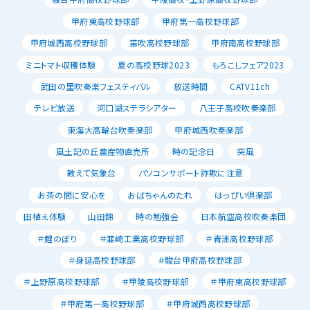
甲府東高校野球部
甲府第一高校野球部
甲府城西高校野球部
笛吹高校野球部
甲府南高校野球部
ミニトマト収穫体験
夏の高校野球2023
もろこしフェア2023
武田の里吹奏楽フェスティバル
放送時間
CATV11ch
テレビ放送
河口湖ステラシアター
八王子高校吹奏楽部
東海大高輪台吹奏楽部
甲府城西吹奏楽部
風土記の丘農産物直売所
時の記念日
突風
教えて気象台
パソコンサポート詐欺に注意
お茶の間に安心を
おばちゃんのたれ
はっぴい倶楽部
田植え体験
山田錦
時の勉強会
日本航空高校吹奏楽団
＃鯉のぼり
＃韮崎工業高校野球部
＃青洲高校野球部
＃身延高校野球部
＃駿台甲府高校野球部
＃上野原高校野球部
＃甲陵高校野球部
＃甲府東高校野球部
＃甲府第一高校野球部
＃甲府城西高校野球部