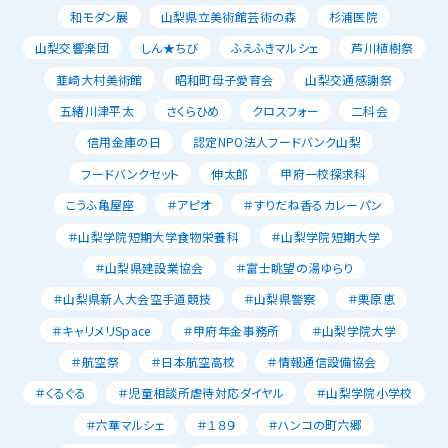
和モダン展
山梨県立美術館芸術の森
杉浦医院
山梨交響楽団
しん★ちび
ふえふきマルシェ
芦川植樹祭
韮崎大村美術館
昭和町母子愛育会
山梨交通感謝祭
五緒川津平太
さくらひめ
クロスフォー
二科会
信用金庫の日
認定NPO法人フードバンク山梨
フードバンクセット
伸太郎
甲府一校探求科
こうふ亀屋座
＃アピオ
＃すりだね香るカレーパン
＃山梨学院短期大学食物栄養科
＃山梨学院短期大学
＃山梨県建設業協会
＃富士眺望の湯ゆらり
＃山梨県新人大会空手道競技
＃山梨県警察
＃栗原恵
＃キャリメリSpace
＃甲府年金事務所
＃山梨学院大学
＃航空祭
＃日本航空高校
＃情報通信設備協会
＃くるぐる
＃児童相談所虐待対応ダイヤル
＃山梨学院小学校
＃六華マルシェ
＃１８９
＃ハンコの町六郷