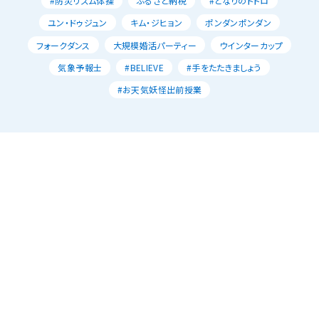
#防災リズム体操
ふるさと納税
#となりのトトロ
ユン・ドゥジュン
キム・ジヒョン
ポンダンポンダン
フォークダンス
大規模婚活パーティー
ウインターカップ
気象予報士
#BELIEVE
#手をたたきましょう
#お天気妖怪出前授業