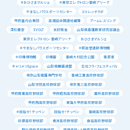
＃おひさまマルシェ
＃東京エレクトロン韮崎アリーナ
やまなしパラスポーツセンター
ストレッチラボ
甲府室内合奏団
高畑延命開運地蔵尊
アームレスリング
深松優宝
EVOLT
友好県省
山梨県看護教育研究協議会
東京エレクトロン 韮崎アリーナ
おひさまマルシェ
＃やまなしパラスポーツセンター
＃釈迦堂遺跡博物館
＃印傳博物館
印傳屋
韮崎大村記念公園
栗原恵
キャリメリSpace
山梨県舞踊連盟
北杜フラ・フェスティバル
帝京山梨看護専門学校
韮崎工業高校野球部
山梨学院高校野球部
帝京第三高校野球部
甲府商業高校野球部
甲府昭和高校野球部
農林高校野球部
甲府西高校野球部
東海大甲府高校野球部
＃目指せ！テッペン
目指せ！テッペン
韮崎高校野球部
巨摩高校野球部
青洲高校野球部
身延高校野球部
駿台甲府高校野球部
甲陵高校・上野原高校野球部