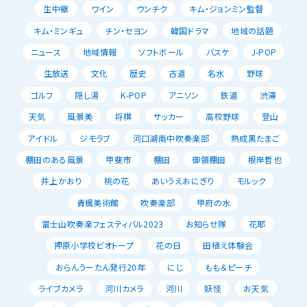
生中継
ワイン
ウンチク
キム・ジョンミン監督
キム・ミンギュ
チン・セヨン
韓国ドラマ
地域の話題
ニュース
地域情報
ソフトボール
バスケ
J-POP
生放送
文化
歴史
古道
名水
野球
ゴルフ
隠し湯
K-POP
アニソン
鉄道
渋滞
天気
風景美
将棋
サッカー
高校野球
登山
アイドル
ジモラブ
河口湖南中吹奏楽部
熟成黒たまご
棚田のある風景
甲斐市
棚田
御領棚田
根岸哲也
井上かおり
桃の花
あいうえおにぎり
モルック
青楓美術館
吹奏楽部
甲府の水
富士山吹奏楽フェスティバル2023
お知らせ隊
花耶
押原小学校ビオトープ
花の日
田植え体験会
おらんうーたん発行20年
にじ
もも＆ピーチ
ライブカメラ
河川カメラ
河川
妖怪
お天気