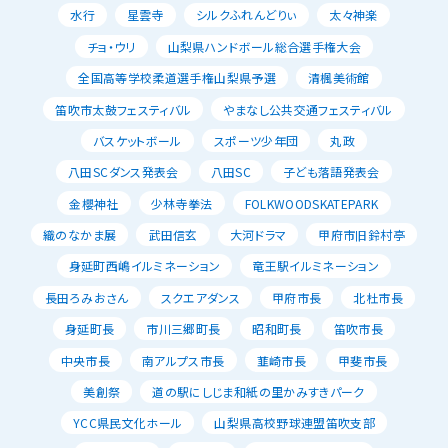
水行
星雲寺
シルクふれんどりぃ
太々神楽
チョ・ウリ
山梨県ハンドボール総合選手権大会
全国高等学校柔道選手権山梨県予選
清楓美術館
笛吹市太鼓フェスティバル
やまなし公共交通フェスティバル
バスケットボール
スポーツ少年団
丸政
八田SCダンス発表会
八田SC
子ども落語発表会
金櫻神社
少林寺拳法
FOLKWOODSKATEPARK
織のなかま展
武田信玄
大河ドラマ
甲府市旧鈴村亭
身延町西嶋イルミネーション
竜王駅イルミネーション
長田ろみおさん
スクエアダンス
甲府市長
北杜市長
身延町長
市川三郷町長
昭和町長
笛吹市長
中央市長
南アルプス市長
韮崎市長
甲斐市長
美創祭
道の駅にしじま和紙の里かみすきパーク
YCC県民文化ホール
山梨県高校野球連盟笛吹支部