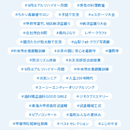
#９月はアルツハイマー月間
＃男性の料理教室
＃ちかい高齢者サロン
＃手話で交流
＃ｅスポーツ大会
＃甲府市富竹，地区納涼盆踊り
＃納涼盆踊り大会
＃北杜市白州町
#県内ぶらり
レザークラフト
＃園児たちが和太鼓で交流
＃山梨フォトクラブ写真展
#中央市水害避難訓練
#お茶の間に安心を最新作
＃蓮照寺
＃防災リズム体操
＃お天気妖怪出前授業
＃９月はアルツハイマー月間
＃中央市水害避難訓練
＃元気シニア
＃人生100年時代
＃スーシーエンティーオリジナルソング
＃歯科矯正歯科GOOD SMILE
＃ジモラブミステリー
＃東海大甲府高校武道館
＃武道館竣工式
＃ピアノコンサート
＃笛吹みんなの夏休み
＃甲斐市松尾神社祭典
＃ベストセレクション
＃ふじのやま