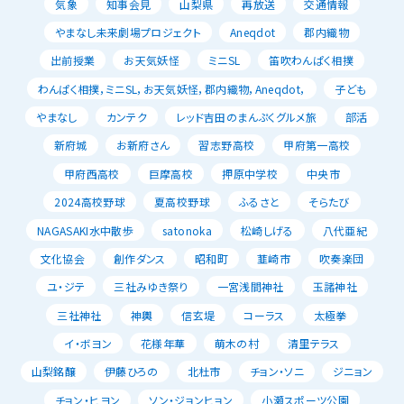
気象
知事会見
山梨県
再放送
交通情報
やまなし未来劇場プロジェクト
Aneqdot
郡内織物
出前授業
お天気妖怪
ミニSL
笛吹わんぱく相撲
わんぱく相撲，ミニSL，お天気妖怪，郡内織物，Aneqdot，
子ども
やまなし
カンテク
レッド吉田のまんぷくグルメ旅
部活
新府城
お新府さん
習志野高校
甲府第一高校
甲府西高校
巨摩高校
押原中学校
中央市
2024高校野球
夏高校野球
ふるさと
そらたび
NAGASAKI水中散歩
satonoka
松崎しげる
八代亜紀
文化協会
創作ダンス
昭和町
韮崎市
吹奏楽団
ユ・ジテ
三社みゆき祭り
一宮浅間神社
玉諸神社
三社神社
神輿
信玄堤
コーラス
太極拳
イ・ボヨン
花様年華
萌木の村
清里テラス
山梨銘醸
伊藤ひろの
北杜市
チョン・ソニ
ジニョン
チョン・ヒヨン
ソン・ジョンヒョン
小瀬スポーツ公園