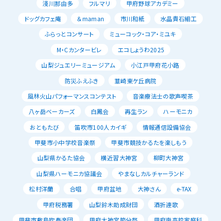
淺川那由多
フルマリ
甲府野球アカデミー
ドッグカフェ庵
＆maman
市川和紙
水晶貴石細工
ふらっとコンサート
ミューコック・コア・ミユキ
M・Cカンタービレ
エコしょうわ2025
山梨ジュエリーミュージアム
小江戸甲府花小路
防災ふえふき
韮崎東ケ丘病院
風林火山パフォーマンスコンテスト
音楽療法士の歌声喫茶
八ヶ岳ベーカーズ
白鳳会
再生ラン
ハーモニカ
おともたび
笛吹市100人カイギ
情報通信設備協会
甲斐市小中学校音楽祭
甲斐市競技かるたを楽しもう
山梨県かるた協会
横近習大神宮
柳町大神宮
山梨県ハーモニカ協議会
やまなしカルチャーランド
松村洋蘭
合唱
甲府盆地
大神さん
e-TAX
甲府税務署
山梨鈴木助成財団
酒折連歌
甲斐市敷島吹奏楽団
甲府大神宮節分祭
甲府南高校家庭科