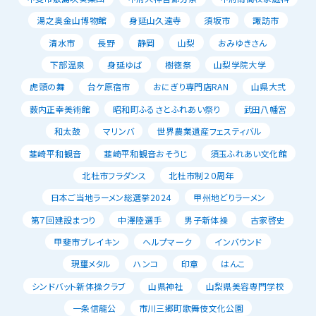
湯之奥金山博物館
身延山久遠寺
須坂市
諏訪市
清水市
長野
静岡
山梨
おみゆきさん
下部温泉
身延ゆば
樹徳祭
山梨学院大学
虎頭の舞
台ケ原宿市
おにぎり専門店RAN
山県大弐
薮内正幸美術館
昭和町ふるさとふれあい祭り
武田八幡宮
和太鼓
マリンバ
世界農業遺産フェスティバル
韮崎平和観音
韮崎平和観音おそうじ
須玉ふれあい文化館
北杜市フラダンス
北杜市制２０周年
日本ご当地ラーメン総選挙2024
甲州地どりラーメン
第７回建設まつり
中澤陸選手
男子新体操
古家啓史
甲斐市ブレイキン
ヘルプマーク
インバウンド
現璽メタル
ハンコ
印章
はんこ
シンドバット新体操クラブ
山県神社
山梨県美容専門学校
一条信龍公
市川三郷町歌舞伎文化公園