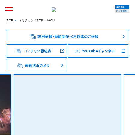
接続情報
IPv4で接続中
TOP
コミチャン 11CH・10CH
取材依頼・番組制作・CM作成のご依頼
個人のお客様
集合住宅オーナーの方
コミチャン番組表
Youtubeチャンネル
道路状況カメラ
法人のお客様
料金シミュレーション
資料請求