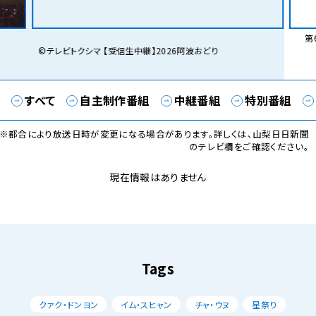
第6
©テレビトクシマ 【受信生中継】2026阿波おどり
すべて
自主制作番組
中継番組
特別番組
※都合により放送日時が変更になる場合があります。詳しくは、山梨日日新聞
のテレビ欄をご確認ください。
現在情報はありません
Tags
クァク・ドンヨン
イム・スヒャン
チャ・ウヌ
星祭り