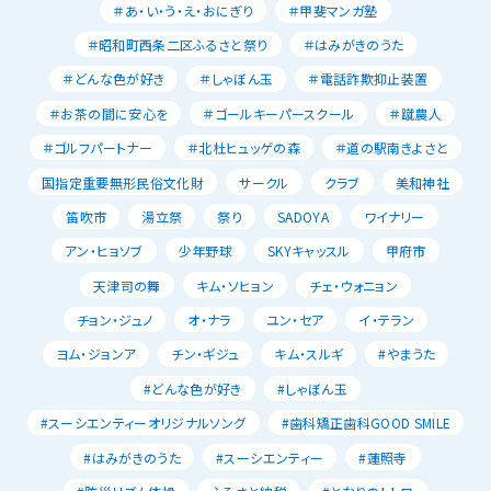
＃あ・い・う・え・おにぎり
＃甲斐マンガ塾
＃昭和町西条二区ふるさと祭り
＃はみがきのうた
＃どんな色が好き
＃しゃぼん玉
＃電話詐欺抑止装置
＃お茶の間に安心を
＃ゴールキーパースクール
＃蹴農人
＃ゴルフパートナー
＃北杜ヒュッゲの森
＃道の駅南きよさと
国指定重要無形民俗文化財
サークル
クラブ
美和神社
笛吹市
湯立祭
祭り
SADOYA
ワイナリー
アン・ヒョソブ
少年野球
SKYキャッスル
甲府市
天津司の舞
キム・ソヒョン
チェ・ウォニョン
チョン・ジュノ
オ・ナラ
ユン・セア
イ・テラン
ヨム・ジョンア
チン・ギジュ
キム・スルギ
#やまうた
#どんな色が好き
#しゃぼん玉
#スーシエンティーオリジナルソング
#歯科矯正歯科GOOD SMILE
#はみがきのうた
#スーシエンティー
#蓮照寺