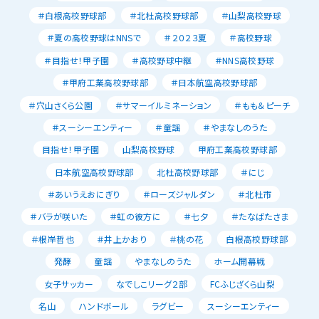
＃白根高校野球部
＃北杜高校野球部
＃山梨高校野球
＃夏の高校野球はNNSで
＃２０２３夏
＃高校野球
＃目指せ！甲子園
＃高校野球中継
＃NNS高校野球
＃甲府工業高校野球部
＃日本航空高校野球部
＃穴山さくら公園
＃サマーイルミネーション
＃もも＆ピーチ
＃スーシーエンティー
＃童謡
＃やまなしのうた
目指せ！甲子園
山梨高校野球
甲府工業高校野球部
日本航空高校野球部
北杜高校野球部
＃にじ
＃あいうえおにぎり
＃ローズジャルダン
＃北杜市
＃バラが咲いた
＃虹の彼方に
＃七夕
＃たなばたさま
＃根岸哲也
＃井上かおり
＃桃の花
白根高校野球部
発酵
童謡
やまなしのうた
ホーム開幕戦
女子サッカー
なでしこリーグ２部
FCふじざくら山梨
名山
ハンドボール
ラグビー
スーシーエンティー