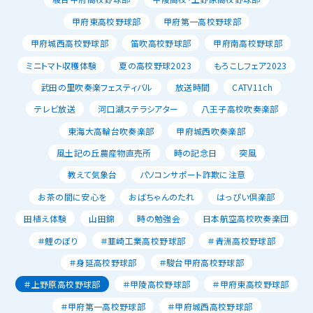
甲府東高校野球部
甲府第一高校野球部
甲府城西高校野球部
笛吹高校野球部
甲府南高校野球部
ミニトマト収穫体験
夏の高校野球2023
もろこしフェア2023
武田の里吹奏楽フェスティバル
放送時間
CATV11ch
テレビ放送
河口湖ステラシアター
八王子高校吹奏楽部
東海大高輪台吹奏楽部
甲府城西吹奏楽部
風土記の丘農産物直売所
時の記念日
突風
教えて気象台
パソコンサポート詐欺に注意
お茶の間に安心を
おばちゃんのたれ
はっぴい倶楽部
田植え体験
山田錦
時の勉強会
日本航空高校吹奏楽団
＃鯉のぼり
＃韮崎工業高校野球部
＃青洲高校野球部
＃身延高校野球部
＃駿台甲府高校野球部
＃上野原高校野球部
＃甲陵高校野球部
＃甲府東高校野球部
＃甲府第一高校野球部
＃甲府城西高校野球部