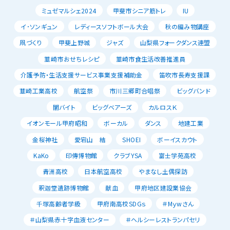
ミュゼマルシェ2024
甲斐市シニア筋トレ
IU
イ･ソンギュン
レディースソフトボール大会
秋の編み物講座
凧づくり
甲斐上野城
ジャズ
山梨県フォークダンス連盟
韮崎市おせちレシピ
韮崎市食生活改善推進員
介護予防・生活支援サービス事業支援補助金
笛吹市長寿支援課
韮崎工業高校
航空祭
市川三郷町合唱祭
ビッグバンド
闇バイト
ビッグベアーズ
カルロスＫ
イオンモール甲府昭和
ボーカル
ダンス
地建工業
金桜神社
愛宕山 結
SHOEI
ボーイスカウト
KaKo
印傳博物館
クラブYSA
富士学苑高校
青洲高校
日本航空高校
やまなし土偶探訪
釈迦堂遺跡博物館
献血
甲府地区建設業協会
千塚高齢者学級
甲府南高校SDGｓ
＃Mｙwさん
＃山梨県赤十字血液センター
＃ヘルシーレストランパセリ