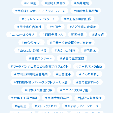
＃VF甲府
＃韮崎工業高校
＃西井電設
＃甲府まちなかエリアプラットフォーム
＃韮崎大村美術館
＃チャレンジハイスクール
＃甲府城御案内仕隊
＃甲府市住吉神社
＃久遠寺
＃ぶどう畑の音楽家
＃ニッコールクラブ
＃河西歩果さん
河西歩果
＃湖衣姫
＃信玄公まつり
＃甲斐市立保育園うたごえ集会
＃山梨ことぶき勧学院
＃みかさ幼稚園
＃甲府城
＃開花コンサート
＃武田の里音楽祭
＃フードバンク山梨こども支援プロジェクト
＃フードバンク山梨
＃市川三郷町町民合唱祭
＃田富北小
＃イカのおすし
＃NNS旗争奪レディースソフトボール大会
＃国の教育ローン
＃日本政策金融公庫
＃エコノミクス甲子園
＃お菓子工房mimi
＃東海大甲府高校
＃桔梗信玄餅銅像
＃桔梗屋
＃ストレッチゼロ
＃やまなしクィーンビーズ