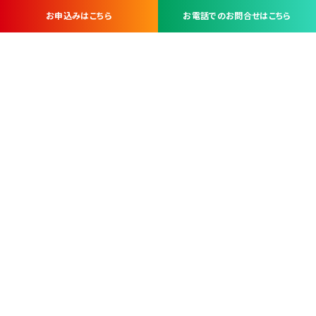
お申込みはこちら
お電話でのお問合せはこちら
お問い合わせ・お申し込みは
※当社は山梨県内 7 市 3 町を対象にケーブルテレビ・インターネ
ットサービスを提供する会社です。
総合受電窓口
コンタクトセンター
TEL.055-251-7111
甲府市北口2-14-14
MAP
＜電話＞ 月～金 9：00～19：00、（土・日・祝日）9：00～17：00
＜窓口＞ 月～土 9：00～16：30 ※日・祝日を除く
本社営業部