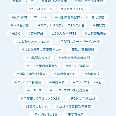
＃韮崎アリーナ
＃韮崎中央体育館
＃小江戸甲府花小路
#かみすきパーク
＃アピオブライダル
＃山梨演劇サークルLｉｆｅ
＃山梨県高校総体サッカー男子決勝
＃大衆音楽祭
＃県スポレク祭フォークダンス大会
＃柏好文
＃0LDK
＃芙蓉建設
１００人カイギFES
＃山梨交響楽団
＃こどものブックフェスタ
＃甲斐市スケートボードパーク
＃ぶどう農家の音楽家Ｍｙｗ
＃笛吹川石和鵜飼
＃山梨理科クラブ
＃東海大甲府高野球部
＃小江戸甲府の夏祭り
＃カインズ笛吹店
＃山梨QB新体制発表
＃信用金庫の日
＃身延高校
＃ジャガイモ収穫祭
＃甲府西高
＃ヴァンフォーレ甲府
＃ジモラブ
＃シアタープロレス花鳥風月
＃甲斐市サクラまつり２０２６
＃ＦＣふじざくら山梨
#ふるるこども園
＃山梨学院高校吹奏楽部
＃ライブ映像１１９
＃甲斐善光寺