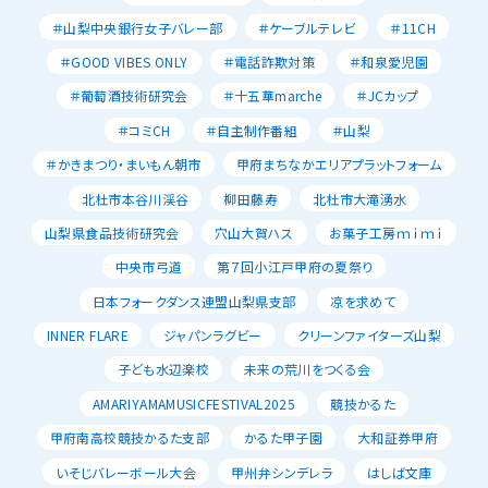
＃山梨中央銀行女子バレー部
＃ケーブルテレビ
＃11CH
＃GOOD VIBES ONLY
＃電話詐欺対策
＃和泉愛児園
＃葡萄酒技術研究会
＃十五華marche
＃JCカップ
＃コミCH
＃自主制作番組
＃山梨
＃かきまつり・まいもん朝市
甲府まちなかエリアプラットフォーム
北杜市本谷川渓谷
柳田藤寿
北杜市大滝湧水
山梨県食品技術研究会
穴山大賀ハス
お菓子工房ｍｉｍｉ
中央市弓道
第７回小江戸甲府の夏祭り
日本フォークダンス連盟山梨県支部
凉を求めて
INNER FLARE
ジャパンラグビー
クリーンファイターズ山梨
子ども水辺楽校
未来の荒川をつくる会
AMARIYAMAMUSICFESTIVAL2025
競技かるた
甲府南高校競技かるた支部
かるた甲子園
大和証券甲府
いそじバレーボール大会
甲州弁シンデレラ
はしば文庫