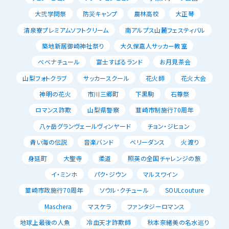
大弐学問祭
防災キャンプ
農林高校
大正琴
清泉寮プレミアムソフトクリーム
南アルプス山麓フェスティバル
築地新居御崎神社祭り
大久保嘉人サッカー教室
べべナチュール
富士すばるランド
お月見茶会
山梨フォトクラブ
サッカースクール
花火師
花火大会
神明の花火
市川三郷町
下黒駒
石尊祭
ロマンス詐欺
山梨県警察
韮崎市制施行70周年
八ヶ岳グランヴェールヴィンヤード
チョン・ジヒョン
青い海の伝説
音楽バンド
ベリーダンス
火渡り
身延町
大聖寺
柔道
照英の全国チャレンジの旅
イ・ミンホ
パク・ジウン
マルスワイン
韮崎市政施行70周年
ソウル･クチュール
SOULcouture
Maschera
マスケラ
ファンタジーロマンス
地球上最後の人魚
冷血天才詐欺師
秋本奈緒美の名水巡り