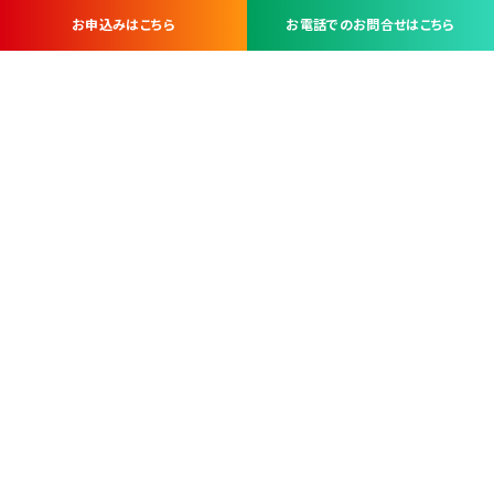
お申込みはこちら
お電話でのお問合せはこちら
お問い合わせ・お申し込みは
※当社は山梨県内 7 市 3 町を対象にケーブルテレビ・インターネ
ットサービスを提供する会社です。
総合受電窓口
コンタクトセンター
TEL.055-251-7111
甲府市北口2-14-14
MAP
＜電話＞ 月～金 9：00～19：00、（土・日・祝日）9：00～17：00
＜窓口＞ 月～土 9：00～16：30 ※日・祝日を除く
本社営業部