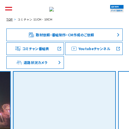
接続情報
IPv4で接続中
TOP
コミチャン 11CH・10CH
取材依頼・番組制作・CM作成のご依頼
個人のお客様
集合住宅オーナーの方
コミチャン番組表
Youtubeチャンネル
道路状況カメラ
法人のお客様
料金シミュレーション
資料請求