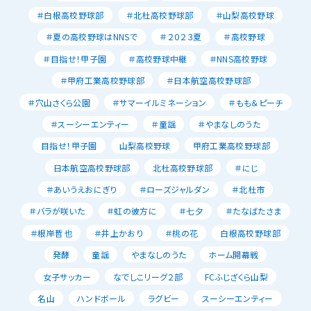
＃白根高校野球部
＃北杜高校野球部
＃山梨高校野球
＃夏の高校野球はNNSで
＃２０２３夏
＃高校野球
＃目指せ！甲子園
＃高校野球中継
＃NNS高校野球
＃甲府工業高校野球部
＃日本航空高校野球部
＃穴山さくら公園
＃サマーイルミネーション
＃もも＆ピーチ
＃スーシーエンティー
＃童謡
＃やまなしのうた
目指せ！甲子園
山梨高校野球
甲府工業高校野球部
日本航空高校野球部
北杜高校野球部
＃にじ
＃あいうえおにぎり
＃ローズジャルダン
＃北杜市
＃バラが咲いた
＃虹の彼方に
＃七夕
＃たなばたさま
＃根岸哲也
＃井上かおり
＃桃の花
白根高校野球部
発酵
童謡
やまなしのうた
ホーム開幕戦
女子サッカー
なでしこリーグ２部
FCふじざくら山梨
名山
ハンドボール
ラグビー
スーシーエンティー