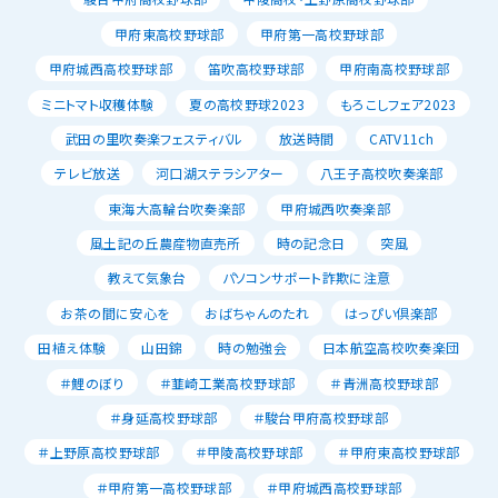
甲府東高校野球部
甲府第一高校野球部
甲府城西高校野球部
笛吹高校野球部
甲府南高校野球部
ミニトマト収穫体験
夏の高校野球2023
もろこしフェア2023
武田の里吹奏楽フェスティバル
放送時間
CATV11ch
テレビ放送
河口湖ステラシアター
八王子高校吹奏楽部
東海大高輪台吹奏楽部
甲府城西吹奏楽部
風土記の丘農産物直売所
時の記念日
突風
教えて気象台
パソコンサポート詐欺に注意
お茶の間に安心を
おばちゃんのたれ
はっぴい倶楽部
田植え体験
山田錦
時の勉強会
日本航空高校吹奏楽団
＃鯉のぼり
＃韮崎工業高校野球部
＃青洲高校野球部
＃身延高校野球部
＃駿台甲府高校野球部
＃上野原高校野球部
＃甲陵高校野球部
＃甲府東高校野球部
＃甲府第一高校野球部
＃甲府城西高校野球部