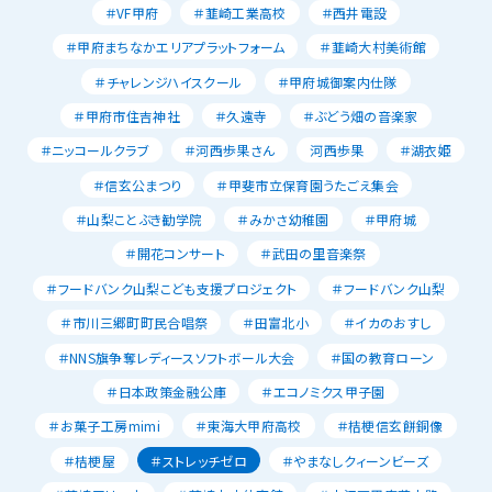
＃VF甲府
＃韮崎工業高校
＃西井電設
＃甲府まちなかエリアプラットフォーム
＃韮崎大村美術館
＃チャレンジハイスクール
＃甲府城御案内仕隊
＃甲府市住吉神社
＃久遠寺
＃ぶどう畑の音楽家
＃ニッコールクラブ
＃河西歩果さん
河西歩果
＃湖衣姫
＃信玄公まつり
＃甲斐市立保育園うたごえ集会
＃山梨ことぶき勧学院
＃みかさ幼稚園
＃甲府城
＃開花コンサート
＃武田の里音楽祭
＃フードバンク山梨こども支援プロジェクト
＃フードバンク山梨
＃市川三郷町町民合唱祭
＃田富北小
＃イカのおすし
＃NNS旗争奪レディースソフトボール大会
＃国の教育ローン
＃日本政策金融公庫
＃エコノミクス甲子園
＃お菓子工房mimi
＃東海大甲府高校
＃桔梗信玄餅銅像
＃桔梗屋
＃ストレッチゼロ
＃やまなしクィーンビーズ