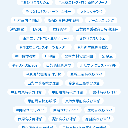
＃おひさまマルシェ
＃東京エレクトロン韮崎アリーナ
やまなしパラスポーツセンター
ストレッチラボ
甲府室内合奏団
高畑延命開運地蔵尊
アームレスリング
深松優宝
EVOLT
友好県省
山梨県看護教育研究協議会
東京エレクトロン 韮崎アリーナ
おひさまマルシェ
＃やまなしパラスポーツセンター
＃釈迦堂遺跡博物館
＃印傳博物館
印傳屋
韮崎大村記念公園
栗原恵
キャリメリSpace
山梨県舞踊連盟
北杜フラ・フェスティバル
帝京山梨看護専門学校
韮崎工業高校野球部
山梨学院高校野球部
帝京第三高校野球部
甲府商業高校野球部
甲府昭和高校野球部
農林高校野球部
甲府西高校野球部
東海大甲府高校野球部
＃目指せ！テッペン
目指せ！テッペン
韮崎高校野球部
巨摩高校野球部
青洲高校野球部
身延高校野球部
駿台甲府高校野球部
甲陵高校・上野原高校野球部