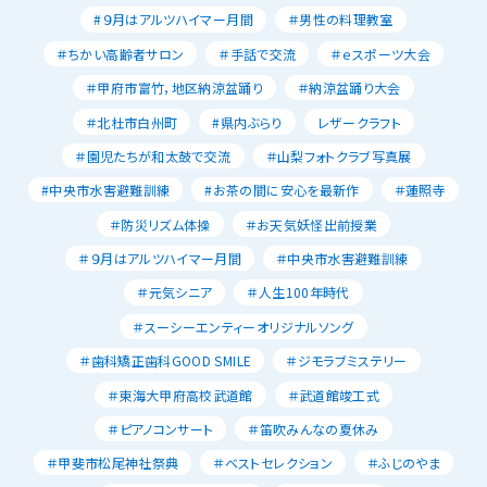
#９月はアルツハイマー月間
＃男性の料理教室
＃ちかい高齢者サロン
＃手話で交流
＃ｅスポーツ大会
＃甲府市富竹，地区納涼盆踊り
＃納涼盆踊り大会
＃北杜市白州町
#県内ぶらり
レザークラフト
＃園児たちが和太鼓で交流
＃山梨フォトクラブ写真展
#中央市水害避難訓練
#お茶の間に安心を最新作
＃蓮照寺
＃防災リズム体操
＃お天気妖怪出前授業
＃９月はアルツハイマー月間
＃中央市水害避難訓練
＃元気シニア
＃人生100年時代
＃スーシーエンティーオリジナルソング
＃歯科矯正歯科GOOD SMILE
＃ジモラブミステリー
＃東海大甲府高校武道館
＃武道館竣工式
＃ピアノコンサート
＃笛吹みんなの夏休み
＃甲斐市松尾神社祭典
＃ベストセレクション
＃ふじのやま