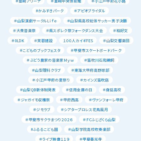
＃韮崎アリーナ
＃韮崎中央体育館
＃小江戸甲府花小路
#かみすきパーク
＃アピオブライダル
＃山梨演劇サークルLｉｆｅ
＃山梨県高校総体サッカー男子決勝
＃大衆音楽祭
＃県スポレク祭フォークダンス大会
＃柏好文
＃0LDK
＃芙蓉建設
１００人カイギFES
＃山梨交響楽団
＃こどものブックフェスタ
＃甲斐市スケートボードパーク
＃ぶどう農家の音楽家Ｍｙｗ
＃笛吹川石和鵜飼
＃山梨理科クラブ
＃東海大甲府高野球部
＃小江戸甲府の夏祭り
＃カインズ笛吹店
＃山梨QB新体制発表
＃信用金庫の日
＃身延高校
＃ジャガイモ収穫祭
＃甲府西高
＃ヴァンフォーレ甲府
＃ジモラブ
＃シアタープロレス花鳥風月
＃甲斐市サクラまつり２０２６
＃ＦＣふじざくら山梨
#ふるるこども園
＃山梨学院高校吹奏楽部
＃ライブ映像１１９
＃甲斐善光寺