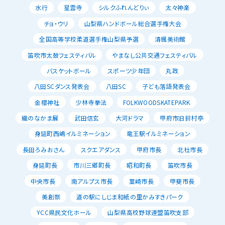
水行
星雲寺
シルクふれんどりぃ
太々神楽
チョ・ウリ
山梨県ハンドボール総合選手権大会
全国高等学校柔道選手権山梨県予選
清楓美術館
笛吹市太鼓フェスティバル
やまなし公共交通フェスティバル
バスケットボール
スポーツ少年団
丸政
八田SCダンス発表会
八田SC
子ども落語発表会
金櫻神社
少林寺拳法
FOLKWOODSKATEPARK
織のなかま展
武田信玄
大河ドラマ
甲府市旧鈴村亭
身延町西嶋イルミネーション
竜王駅イルミネーション
長田ろみおさん
スクエアダンス
甲府市長
北杜市長
身延町長
市川三郷町長
昭和町長
笛吹市長
中央市長
南アルプス市長
韮崎市長
甲斐市長
美創祭
道の駅にしじま和紙の里かみすきパーク
YCC県民文化ホール
山梨県高校野球連盟笛吹支部