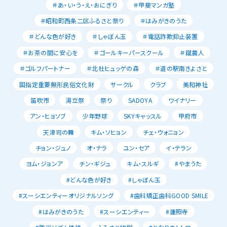
＃あ・い・う・え・おにぎり
＃甲斐マンガ塾
＃昭和町西条二区ふるさと祭り
＃はみがきのうた
＃どんな色が好き
＃しゃぼん玉
＃電話詐欺抑止装置
＃お茶の間に安心を
＃ゴールキーパースクール
＃蹴農人
＃ゴルフパートナー
＃北杜ヒュッゲの森
＃道の駅南きよさと
国指定重要無形民俗文化財
サークル
クラブ
美和神社
笛吹市
湯立祭
祭り
SADOYA
ワイナリー
アン・ヒョソブ
少年野球
SKYキャッスル
甲府市
天津司の舞
キム・ソヒョン
チェ・ウォニョン
チョン・ジュノ
オ・ナラ
ユン・セア
イ・テラン
ヨム・ジョンア
チン・ギジュ
キム・スルギ
#やまうた
#どんな色が好き
#しゃぼん玉
#スーシエンティーオリジナルソング
#歯科矯正歯科GOOD SMILE
#はみがきのうた
#スーシエンティー
#蓮照寺