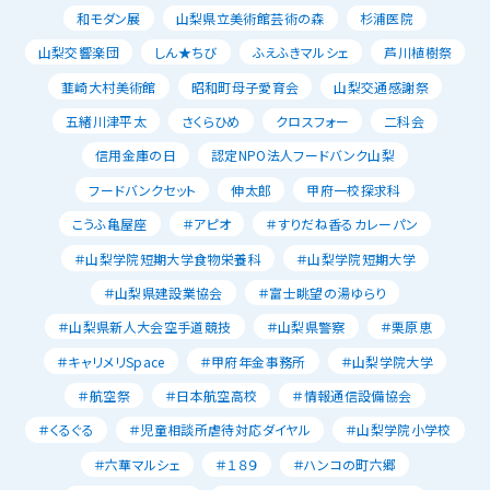
和モダン展
山梨県立美術館芸術の森
杉浦医院
山梨交響楽団
しん★ちび
ふえふきマルシェ
芦川植樹祭
韮崎大村美術館
昭和町母子愛育会
山梨交通感謝祭
五緒川津平太
さくらひめ
クロスフォー
二科会
信用金庫の日
認定NPO法人フードバンク山梨
フードバンクセット
伸太郎
甲府一校探求科
こうふ亀屋座
＃アピオ
＃すりだね香るカレーパン
＃山梨学院短期大学食物栄養科
＃山梨学院短期大学
＃山梨県建設業協会
＃富士眺望の湯ゆらり
＃山梨県新人大会空手道競技
＃山梨県警察
＃栗原恵
＃キャリメリSpace
＃甲府年金事務所
＃山梨学院大学
＃航空祭
＃日本航空高校
＃情報通信設備協会
＃くるぐる
＃児童相談所虐待対応ダイヤル
＃山梨学院小学校
＃六華マルシェ
＃１８９
＃ハンコの町六郷