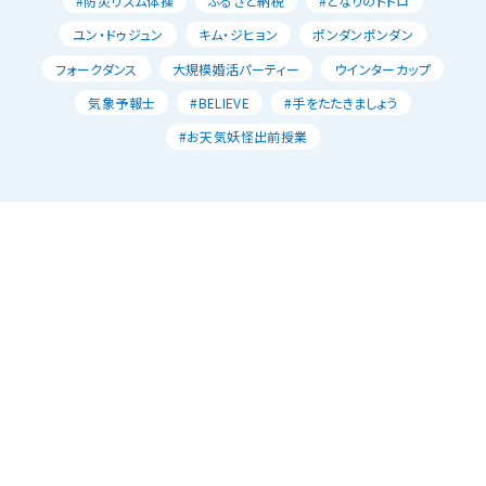
#防災リズム体操
ふるさと納税
#となりのトトロ
ユン・ドゥジュン
キム・ジヒョン
ポンダンポンダン
フォークダンス
大規模婚活パーティー
ウインターカップ
気象予報士
#BELIEVE
#手をたたきましょう
#お天気妖怪出前授業