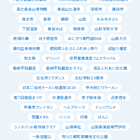
湯之奥金山博物館
身延山久遠寺
須坂市
諏訪市
清水市
長野
静岡
山梨
おみゆきさん
下部温泉
身延ゆば
樹徳祭
山梨学院大学
虎頭の舞
台ケ原宿市
おにぎり専門店RAN
山県大弐
薮内正幸美術館
昭和町ふるさとふれあい祭り
武田八幡宮
和太鼓
マリンバ
世界農業遺産フェスティバル
韮崎平和観音
韮崎平和観音おそうじ
須玉ふれあい文化館
北杜市フラダンス
北杜市制２０周年
日本ご当地ラーメン総選挙2024
甲州地どりラーメン
第７回建設まつり
中澤陸選手
男子新体操
古家啓史
甲斐市ブレイキン
ヘルプマーク
インバウンド
現璽メタル
ハンコ
印章
はんこ
シンドバット新体操クラブ
山県神社
山梨県美容専門学校
一条信龍公
市川三郷町歌舞伎文化公園