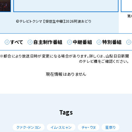
第6
©テレビトクシマ 【受信生中継】2026阿波おどり
すべて
自主制作番組
中継番組
特別番組
※都合により放送日時が変更になる場合があります。詳しくは、山梨日日新聞
のテレビ欄をご確認ください。
現在情報はありません
Tags
クァク・ドンヨン
イム・スヒャン
チャ・ウヌ
星祭り