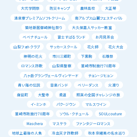
大弐学問祭
防災キャンプ
農林高校
大正琴
清泉寮プレミアムソフトクリーム
南アルプス山麓フェスティバル
築地新居御崎神社祭り
大久保嘉人サッカー教室
べべナチュール
富士すばるランド
お月見茶会
山梨フォトクラブ
サッカースクール
花火師
花火大会
神明の花火
市川三郷町
下黒駒
石尊祭
ロマンス詐欺
山梨県警察
韮崎市制施行70周年
八ヶ岳グランヴェールヴィンヤード
チョン・ジヒョン
青い海の伝説
音楽バンド
ベリーダンス
火渡り
身延町
大聖寺
柔道
照英の全国チャレンジの旅
イ・ミンホ
パク・ジウン
マルスワイン
韮崎市政施行70周年
ソウル･クチュール
SOULcouture
Maschera
マスケラ
ファンタジーロマンス
地球上最後の人魚
冷血天才詐欺師
秋本奈緒美の名水巡り