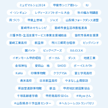
ミュゼマルシェ2024
甲斐市シニア筋トレ
IU
イ･ソンギュン
レディースソフトボール大会
秋の編み物講座
凧づくり
甲斐上野城
ジャズ
山梨県フォークダンス連盟
韮崎市おせちレシピ
韮崎市食生活改善推進員
介護予防・生活支援サービス事業支援補助金
笛吹市長寿支援課
韮崎工業高校
航空祭
市川三郷町合唱祭
ビッグバンド
闇バイト
ビッグベアーズ
カルロスＫ
イオンモール甲府昭和
ボーカル
ダンス
地建工業
金桜神社
愛宕山 結
SHOEI
ボーイスカウト
KaKo
印傳博物館
クラブYSA
富士学苑高校
青洲高校
日本航空高校
やまなし土偶探訪
釈迦堂遺跡博物館
献血
甲府地区建設業協会
千塚高齢者学級
甲府南高校SDGｓ
＃Mｙwさん
＃山梨県赤十字血液センター
＃ヘルシーレストランパセリ