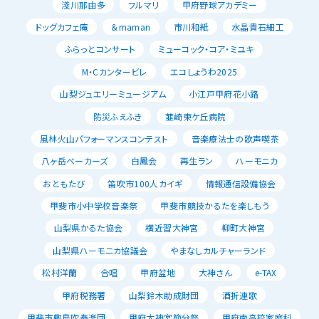
淺川那由多
フルマリ
甲府野球アカデミー
ドッグカフェ庵
＆maman
市川和紙
水晶貴石細工
ふらっとコンサート
ミューコック・コア・ミユキ
M・Cカンタービレ
エコしょうわ2025
山梨ジュエリーミュージアム
小江戸甲府花小路
防災ふえふき
韮崎東ケ丘病院
風林火山パフォーマンスコンテスト
音楽療法士の歌声喫茶
八ヶ岳ベーカーズ
白鳳会
再生ラン
ハーモニカ
おともたび
笛吹市100人カイギ
情報通信設備協会
甲斐市小中学校音楽祭
甲斐市競技かるたを楽しもう
山梨県かるた協会
横近習大神宮
柳町大神宮
山梨県ハーモニカ協議会
やまなしカルチャーランド
松村洋蘭
合唱
甲府盆地
大神さん
e-TAX
甲府税務署
山梨鈴木助成財団
酒折連歌
甲斐市敷島吹奏楽団
甲府大神宮節分祭
甲府南高校家庭科