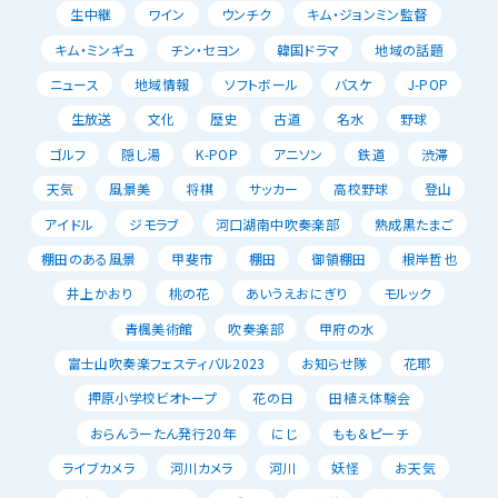
生中継
ワイン
ウンチク
キム・ジョンミン監督
キム・ミンギュ
チン・セヨン
韓国ドラマ
地域の話題
ニュース
地域情報
ソフトボール
バスケ
J-POP
生放送
文化
歴史
古道
名水
野球
ゴルフ
隠し湯
K-POP
アニソン
鉄道
渋滞
天気
風景美
将棋
サッカー
高校野球
登山
アイドル
ジモラブ
河口湖南中吹奏楽部
熟成黒たまご
棚田のある風景
甲斐市
棚田
御領棚田
根岸哲也
井上かおり
桃の花
あいうえおにぎり
モルック
青楓美術館
吹奏楽部
甲府の水
富士山吹奏楽フェスティバル2023
お知らせ隊
花耶
押原小学校ビオトープ
花の日
田植え体験会
おらんうーたん発行20年
にじ
もも＆ピーチ
ライブカメラ
河川カメラ
河川
妖怪
お天気