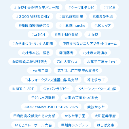
＃山梨中央銀行女子バレー部
＃ケーブルテレビ
＃11CH
＃GOOD VIBES ONLY
＃電話詐欺対策
＃和泉愛児園
＃葡萄酒技術研究会
＃十五華marche
＃JCカップ
＃コミCH
＃自主制作番組
＃山梨
＃かきまつり・まいもん朝市
甲府まちなかエリアプラットフォーム
北杜市本谷川渓谷
柳田藤寿
北杜市大滝湧水
山梨県食品技術研究会
穴山大賀ハス
お菓子工房ｍｉｍｉ
中央市弓道
第７回小江戸甲府の夏祭り
日本フォークダンス連盟山梨県支部
凉を求めて
INNER FLARE
ジャパンラグビー
クリーンファイターズ山梨
子ども水辺楽校
未来の荒川をつくる会
AMARIYAMAMUSICFESTIVAL2025
競技かるた
甲府南高校競技かるた支部
かるた甲子園
大和証券甲府
いそじバレーボール大会
甲州弁シンデレラ
はしば文庫