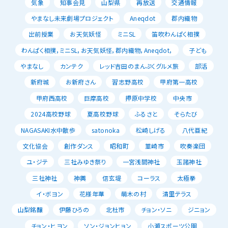
気象
知事会見
山梨県
再放送
交通情報
やまなし未来劇場プロジェクト
Aneqdot
郡内織物
出前授業
お天気妖怪
ミニSL
笛吹わんぱく相撲
わんぱく相撲，ミニSL，お天気妖怪，郡内織物，Aneqdot，
子ども
やまなし
カンテク
レッド吉田のまんぷくグルメ旅
部活
新府城
お新府さん
習志野高校
甲府第一高校
甲府西高校
巨摩高校
押原中学校
中央市
2024高校野球
夏高校野球
ふるさと
そらたび
NAGASAKI水中散歩
satonoka
松崎しげる
八代亜紀
文化協会
創作ダンス
昭和町
韮崎市
吹奏楽団
ユ・ジテ
三社みゆき祭り
一宮浅間神社
玉諸神社
三社神社
神輿
信玄堤
コーラス
太極拳
イ・ボヨン
花様年華
萌木の村
清里テラス
山梨銘醸
伊藤ひろの
北杜市
チョン・ソニ
ジニョン
チョン・ヒヨン
ソン・ジョンヒョン
小瀬スポーツ公園