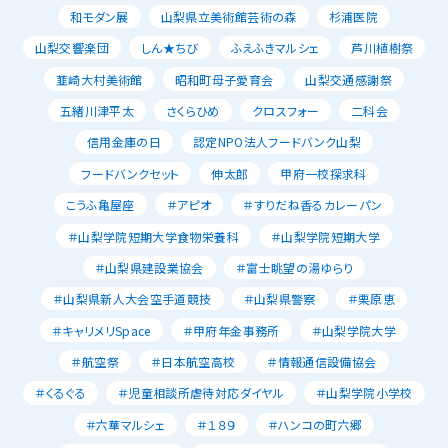
和モダン展
山梨県立美術館芸術の森
杉浦医院
山梨交響楽団
しん★ちび
ふえふきマルシェ
芦川植樹祭
韮崎大村美術館
昭和町母子愛育会
山梨交通感謝祭
五緒川津平太
さくらひめ
クロスフォー
二科会
信用金庫の日
認定NPO法人フードバンク山梨
フードバンクセット
伸太郎
甲府一校探求科
こうふ亀屋座
＃アピオ
＃すりだね香るカレーパン
＃山梨学院短期大学食物栄養科
＃山梨学院短期大学
＃山梨県建設業協会
＃富士眺望の湯ゆらり
＃山梨県新人大会空手道競技
＃山梨県警察
＃栗原恵
＃キャリメリSpace
＃甲府年金事務所
＃山梨学院大学
＃航空祭
＃日本航空高校
＃情報通信設備協会
＃くるぐる
＃児童相談所虐待対応ダイヤル
＃山梨学院小学校
＃六華マルシェ
＃１８９
＃ハンコの町六郷