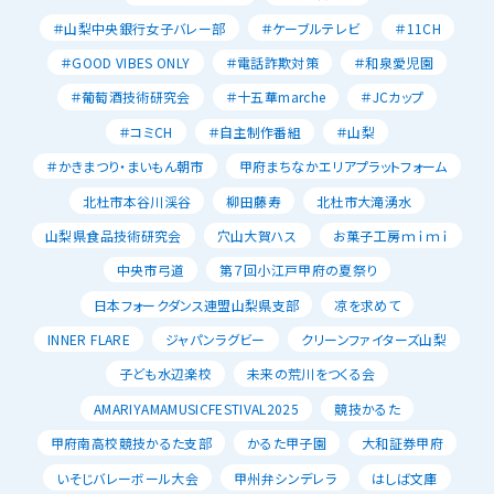
＃山梨中央銀行女子バレー部
＃ケーブルテレビ
＃11CH
＃GOOD VIBES ONLY
＃電話詐欺対策
＃和泉愛児園
＃葡萄酒技術研究会
＃十五華marche
＃JCカップ
＃コミCH
＃自主制作番組
＃山梨
＃かきまつり・まいもん朝市
甲府まちなかエリアプラットフォーム
北杜市本谷川渓谷
柳田藤寿
北杜市大滝湧水
山梨県食品技術研究会
穴山大賀ハス
お菓子工房ｍｉｍｉ
中央市弓道
第７回小江戸甲府の夏祭り
日本フォークダンス連盟山梨県支部
凉を求めて
INNER FLARE
ジャパンラグビー
クリーンファイターズ山梨
子ども水辺楽校
未来の荒川をつくる会
AMARIYAMAMUSICFESTIVAL2025
競技かるた
甲府南高校競技かるた支部
かるた甲子園
大和証券甲府
いそじバレーボール大会
甲州弁シンデレラ
はしば文庫