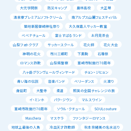
大弐学問祭
防災キャンプ
農林高校
大正琴
清泉寮プレミアムソフトクリーム
南アルプス山麓フェスティバル
築地新居御崎神社祭り
大久保嘉人サッカー教室
べべナチュール
富士すばるランド
お月見茶会
山梨フォトクラブ
サッカースクール
花火師
花火大会
神明の花火
市川三郷町
下黒駒
石尊祭
ロマンス詐欺
山梨県警察
韮崎市制施行70周年
八ヶ岳グランヴェールヴィンヤード
チョン・ジヒョン
青い海の伝説
音楽バンド
ベリーダンス
火渡り
身延町
大聖寺
柔道
照英の全国チャレンジの旅
イ・ミンホ
パク・ジウン
マルスワイン
韮崎市政施行70周年
ソウル･クチュール
SOULcouture
Maschera
マスケラ
ファンタジーロマンス
地球上最後の人魚
冷血天才詐欺師
秋本奈緒美の名水巡り