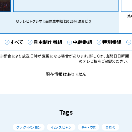
第6
©テレビトクシマ 【受信生中継】2026阿波おどり
すべて
自主制作番組
中継番組
特別番組
※都合により放送日時が変更になる場合があります。詳しくは、山梨日日新聞
のテレビ欄をご確認ください。
現在情報はありません
Tags
クァク・ドンヨン
イム・スヒャン
チャ・ウヌ
星祭り