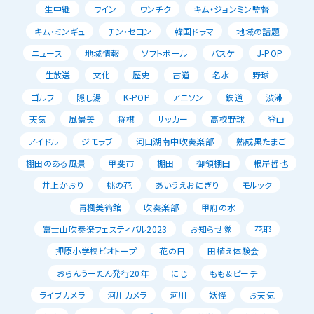
生中継
ワイン
ウンチク
キム・ジョンミン監督
キム・ミンギュ
チン・セヨン
韓国ドラマ
地域の話題
ニュース
地域情報
ソフトボール
バスケ
J-POP
生放送
文化
歴史
古道
名水
野球
ゴルフ
隠し湯
K-POP
アニソン
鉄道
渋滞
天気
風景美
将棋
サッカー
高校野球
登山
アイドル
ジモラブ
河口湖南中吹奏楽部
熟成黒たまご
棚田のある風景
甲斐市
棚田
御領棚田
根岸哲也
井上かおり
桃の花
あいうえおにぎり
モルック
青楓美術館
吹奏楽部
甲府の水
富士山吹奏楽フェスティバル2023
お知らせ隊
花耶
押原小学校ビオトープ
花の日
田植え体験会
おらんうーたん発行20年
にじ
もも＆ピーチ
ライブカメラ
河川カメラ
河川
妖怪
お天気