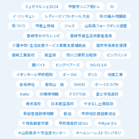
ミュゼマルシェ2024
甲斐市シニア筋トレ
IU
イ･ソンギュン
レディースソフトボール大会
秋の編み物講座
凧づくり
甲斐上野城
ジャズ
山梨県フォークダンス連盟
韮崎市おせちレシピ
韮崎市食生活改善推進員
介護予防・生活支援サービス事業支援補助金
笛吹市長寿支援課
韮崎工業高校
航空祭
市川三郷町合唱祭
ビッグバンド
闇バイト
ビッグベアーズ
カルロスＫ
イオンモール甲府昭和
ボーカル
ダンス
地建工業
金桜神社
愛宕山 結
SHOEI
ボーイスカウト
KaKo
印傳博物館
クラブYSA
富士学苑高校
青洲高校
日本航空高校
やまなし土偶探訪
釈迦堂遺跡博物館
献血
甲府地区建設業協会
千塚高齢者学級
甲府南高校SDGｓ
＃Mｙwさん
＃山梨県赤十字血液センター
＃ヘルシーレストランパセリ