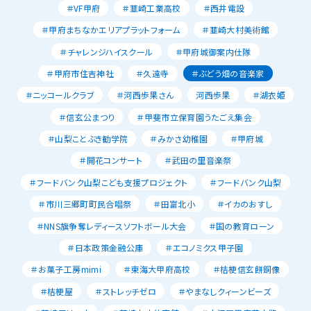
＃VF甲府
＃韮崎工業高校
＃西井電設
＃甲府まちなかエリアプラットフォーム
＃韮崎大村美術館
＃チャレンジハイスクール
＃甲府城御案内仕隊
＃甲府市住吉神社
＃久遠寺
＃ぶどう畑の音楽家
＃ニッコールクラブ
＃河西歩果さん
河西歩果
＃湖衣姫
＃信玄公まつり
＃甲斐市立保育園うたごえ集会
＃山梨ことぶき勧学院
＃みかさ幼稚園
＃甲府城
＃開花コンサート
＃武田の里音楽祭
＃フードバンク山梨こども支援プロジェクト
＃フードバンク山梨
＃市川三郷町町民合唱祭
＃田富北小
＃イカのおすし
＃NNS旗争奪レディースソフトボール大会
＃国の教育ローン
＃日本政策金融公庫
＃エコノミクス甲子園
＃お菓子工房mimi
＃東海大甲府高校
＃桔梗信玄餅銅像
＃桔梗屋
＃ストレッチゼロ
＃やまなしクィーンビーズ