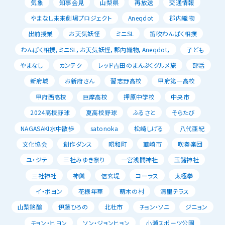
気象
知事会見
山梨県
再放送
交通情報
やまなし未来劇場プロジェクト
Aneqdot
郡内織物
出前授業
お天気妖怪
ミニSL
笛吹わんぱく相撲
わんぱく相撲，ミニSL，お天気妖怪，郡内織物，Aneqdot，
子ども
やまなし
カンテク
レッド吉田のまんぷくグルメ旅
部活
新府城
お新府さん
習志野高校
甲府第一高校
甲府西高校
巨摩高校
押原中学校
中央市
2024高校野球
夏高校野球
ふるさと
そらたび
NAGASAKI水中散歩
satonoka
松崎しげる
八代亜紀
文化協会
創作ダンス
昭和町
韮崎市
吹奏楽団
ユ・ジテ
三社みゆき祭り
一宮浅間神社
玉諸神社
三社神社
神輿
信玄堤
コーラス
太極拳
イ・ボヨン
花様年華
萌木の村
清里テラス
山梨銘醸
伊藤ひろの
北杜市
チョン・ソニ
ジニョン
チョン・ヒヨン
ソン・ジョンヒョン
小瀬スポーツ公園