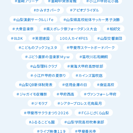
＃韮崎アリーナ
＃韮崎中央体育館
＃小江戸甲府花小路
#かみすきパーク
＃アピオブライダル
＃山梨演劇サークルLｉｆｅ
＃山梨県高校総体サッカー男子決勝
＃大衆音楽祭
＃県スポレク祭フォークダンス大会
＃柏好文
＃0LDK
＃芙蓉建設
１００人カイギFES
＃山梨交響楽団
＃こどものブックフェスタ
＃甲斐市スケートボードパーク
＃ぶどう農家の音楽家Ｍｙｗ
＃笛吹川石和鵜飼
＃山梨理科クラブ
＃東海大甲府高野球部
＃小江戸甲府の夏祭り
＃カインズ笛吹店
＃山梨QB新体制発表
＃信用金庫の日
＃身延高校
＃ジャガイモ収穫祭
＃甲府西高
＃ヴァンフォーレ甲府
＃ジモラブ
＃シアタープロレス花鳥風月
＃甲斐市サクラまつり２０２６
＃ＦＣふじざくら山梨
#ふるるこども園
＃山梨学院高校吹奏楽部
＃ライブ映像１１９
＃甲斐善光寺