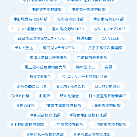
甲府東高校野球部
甲府第一高校野球部
甲府城西高校野球部
笛吹高校野球部
甲府南高校野球部
ミニトマト収穫体験
夏の高校野球2023
もろこしフェア2023
武田の里吹奏楽フェスティバル
放送時間
CATV11ch
テレビ放送
河口湖ステラシアター
八王子高校吹奏楽部
東海大高輪台吹奏楽部
甲府城西吹奏楽部
風土記の丘農産物直売所
時の記念日
突風
教えて気象台
パソコンサポート詐欺に注意
お茶の間に安心を
おばちゃんのたれ
はっぴい倶楽部
田植え体験
山田錦
時の勉強会
日本航空高校吹奏楽団
＃鯉のぼり
＃韮崎工業高校野球部
＃青洲高校野球部
＃身延高校野球部
＃駿台甲府高校野球部
＃上野原高校野球部
＃甲陵高校野球部
＃甲府東高校野球部
＃甲府第一高校野球部
＃甲府城西高校野球部