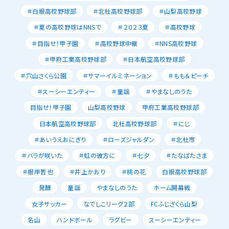
＃白根高校野球部
＃北杜高校野球部
＃山梨高校野球
＃夏の高校野球はNNSで
＃２０２３夏
＃高校野球
＃目指せ！甲子園
＃高校野球中継
＃NNS高校野球
＃甲府工業高校野球部
＃日本航空高校野球部
＃穴山さくら公園
＃サマーイルミネーション
＃もも＆ピーチ
＃スーシーエンティー
＃童謡
＃やまなしのうた
目指せ！甲子園
山梨高校野球
甲府工業高校野球部
日本航空高校野球部
北杜高校野球部
＃にじ
＃あいうえおにぎり
＃ローズジャルダン
＃北杜市
＃バラが咲いた
＃虹の彼方に
＃七夕
＃たなばたさま
＃根岸哲也
＃井上かおり
＃桃の花
白根高校野球部
発酵
童謡
やまなしのうた
ホーム開幕戦
女子サッカー
なでしこリーグ２部
FCふじざくら山梨
名山
ハンドボール
ラグビー
スーシーエンティー