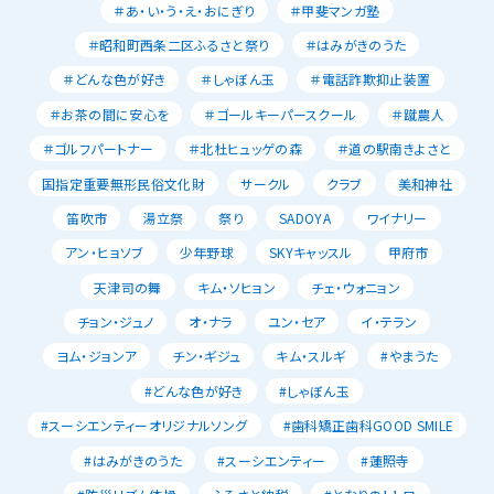
＃あ・い・う・え・おにぎり
＃甲斐マンガ塾
＃昭和町西条二区ふるさと祭り
＃はみがきのうた
＃どんな色が好き
＃しゃぼん玉
＃電話詐欺抑止装置
＃お茶の間に安心を
＃ゴールキーパースクール
＃蹴農人
＃ゴルフパートナー
＃北杜ヒュッゲの森
＃道の駅南きよさと
国指定重要無形民俗文化財
サークル
クラブ
美和神社
笛吹市
湯立祭
祭り
SADOYA
ワイナリー
アン・ヒョソブ
少年野球
SKYキャッスル
甲府市
天津司の舞
キム・ソヒョン
チェ・ウォニョン
チョン・ジュノ
オ・ナラ
ユン・セア
イ・テラン
ヨム・ジョンア
チン・ギジュ
キム・スルギ
#やまうた
#どんな色が好き
#しゃぼん玉
#スーシエンティーオリジナルソング
#歯科矯正歯科GOOD SMILE
#はみがきのうた
#スーシエンティー
#蓮照寺