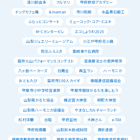
淺川那由多
フルマリ
甲府野球アカデミー
ドッグカフェ庵
＆maman
市川和紙
水晶貴石細工
ふらっとコンサート
ミューコック・コア・ミユキ
M・Cカンタービレ
エコしょうわ2025
山梨ジュエリーミュージアム
小江戸甲府花小路
防災ふえふき
韮崎東ケ丘病院
風林火山パフォーマンスコンテスト
音楽療法士の歌声喫茶
八ヶ岳ベーカーズ
白鳳会
再生ラン
ハーモニカ
おともたび
笛吹市100人カイギ
情報通信設備協会
甲斐市小中学校音楽祭
甲斐市競技かるたを楽しもう
山梨県かるた協会
横近習大神宮
柳町大神宮
山梨県ハーモニカ協議会
やまなしカルチャーランド
松村洋蘭
合唱
甲府盆地
大神さん
e-TAX
甲府税務署
山梨鈴木助成財団
酒折連歌
甲斐市敷島吹奏楽団
甲府大神宮節分祭
甲府南高校家庭科