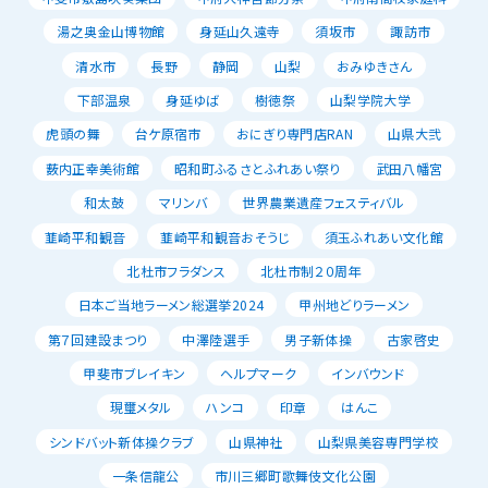
湯之奥金山博物館
身延山久遠寺
須坂市
諏訪市
清水市
長野
静岡
山梨
おみゆきさん
下部温泉
身延ゆば
樹徳祭
山梨学院大学
虎頭の舞
台ケ原宿市
おにぎり専門店RAN
山県大弐
薮内正幸美術館
昭和町ふるさとふれあい祭り
武田八幡宮
和太鼓
マリンバ
世界農業遺産フェスティバル
韮崎平和観音
韮崎平和観音おそうじ
須玉ふれあい文化館
北杜市フラダンス
北杜市制２０周年
日本ご当地ラーメン総選挙2024
甲州地どりラーメン
第７回建設まつり
中澤陸選手
男子新体操
古家啓史
甲斐市ブレイキン
ヘルプマーク
インバウンド
現璽メタル
ハンコ
印章
はんこ
シンドバット新体操クラブ
山県神社
山梨県美容専門学校
一条信龍公
市川三郷町歌舞伎文化公園