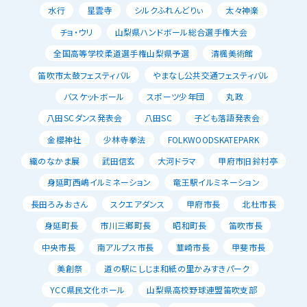
水行
星雲寺
シルクふれんどりぃ
太々神楽
チョ・ウリ
山梨県ハンドボール総合選手権大会
全国高等学校柔道選手権山梨県予選
清楓美術館
笛吹市太鼓フェスティバル
やまなし公共交通フェスティバル
バスケットボール
スポーツ少年団
丸政
八田SCダンス発表会
八田SC
子ども落語発表会
金櫻神社
少林寺拳法
FOLKWOODSKATEPARK
織のなかま展
武田信玄
大河ドラマ
甲府市旧鈴村亭
身延町西嶋イルミネーション
竜王駅イルミネーション
長田ろみおさん
スクエアダンス
甲府市長
北杜市長
身延町長
市川三郷町長
昭和町長
笛吹市長
中央市長
南アルプス市長
韮崎市長
甲斐市長
美創祭
道の駅にしじま和紙の里かみすきパーク
YCC県民文化ホール
山梨県高校野球連盟笛吹支部