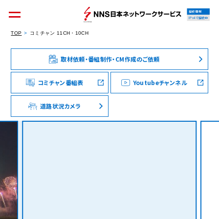
接続情報
IPv4で接続中
TOP
コミチャン 11CH・10CH
取材依頼・番組制作・CM作成のご依頼
個人のお客様
集合住宅オーナーの方
コミチャン番組表
Youtubeチャンネル
道路状況カメラ
法人のお客様
料金シミュレーション
資料請求