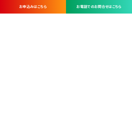
お申込みはこちら
お電話でのお問合せはこちら
お問い合わせ・お申し込みは
※当社は山梨県内 7 市 3 町を対象にケーブルテレビ・インターネ
ットサービスを提供する会社です。
総合受電窓口
コンタクトセンター
TEL.055-251-7111
甲府市北口2-14-14
MAP
＜電話＞ 月～金 9：00～19：00、（土・日・祝日）9：00～17：00
＜窓口＞ 月～土 9：00～16：30 ※日・祝日を除く
本社営業部