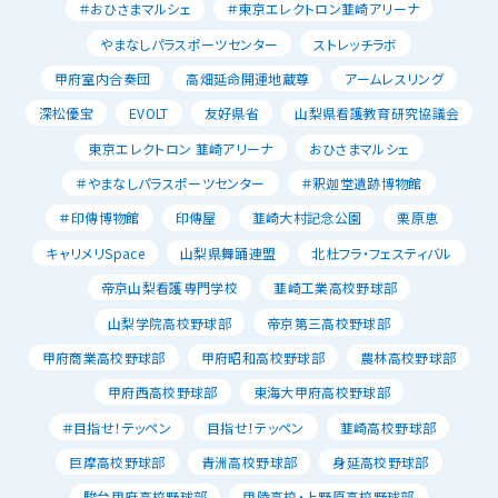
＃おひさまマルシェ
＃東京エレクトロン韮崎アリーナ
やまなしパラスポーツセンター
ストレッチラボ
甲府室内合奏団
高畑延命開運地蔵尊
アームレスリング
深松優宝
EVOLT
友好県省
山梨県看護教育研究協議会
東京エレクトロン 韮崎アリーナ
おひさまマルシェ
＃やまなしパラスポーツセンター
＃釈迦堂遺跡博物館
＃印傳博物館
印傳屋
韮崎大村記念公園
栗原恵
キャリメリSpace
山梨県舞踊連盟
北杜フラ・フェスティバル
帝京山梨看護専門学校
韮崎工業高校野球部
山梨学院高校野球部
帝京第三高校野球部
甲府商業高校野球部
甲府昭和高校野球部
農林高校野球部
甲府西高校野球部
東海大甲府高校野球部
＃目指せ！テッペン
目指せ！テッペン
韮崎高校野球部
巨摩高校野球部
青洲高校野球部
身延高校野球部
駿台甲府高校野球部
甲陵高校・上野原高校野球部