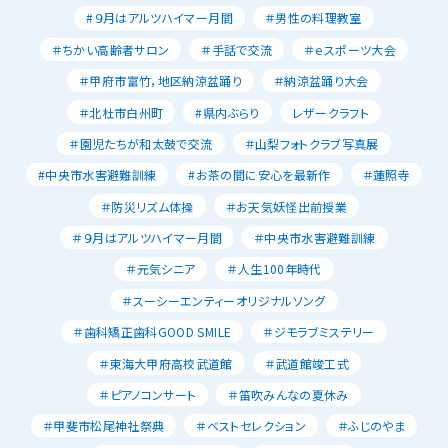
#９月はアルツハイマー月間
＃男性の料理教室
＃ちかい高齢者サロン
＃手話で交流
＃ｅスポーツ大会
＃甲府市富竹，地区納涼盆踊り
＃納涼盆踊り大会
＃北杜市白州町
#県内ぶらり
レザークラフト
＃園児たちが和太鼓で交流
＃山梨フォトクラブ写真展
#中央市水害避難訓練
#お茶の間に安心を最新作
＃蓮照寺
＃防災リズム体操
＃お天気妖怪出前授業
＃９月はアルツハイマー月間
＃中央市水害避難訓練
＃元気シニア
＃人生100年時代
＃スーシーエンティーオリジナルソング
＃歯科矯正歯科GOOD SMILE
＃ジモラブミステリー
＃東海大甲府高校武道館
＃武道館竣工式
＃ピアノコンサート
＃笛吹みんなの夏休み
＃甲斐市松尾神社祭典
＃ベストセレクション
＃ふじのやま