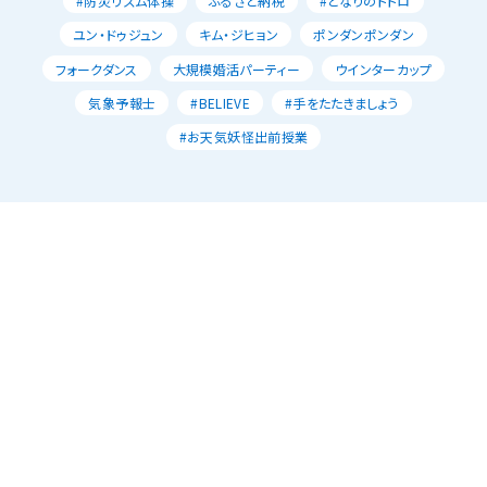
#防災リズム体操
ふるさと納税
#となりのトトロ
ユン・ドゥジュン
キム・ジヒョン
ポンダンポンダン
フォークダンス
大規模婚活パーティー
ウインターカップ
気象予報士
#BELIEVE
#手をたたきましょう
#お天気妖怪出前授業