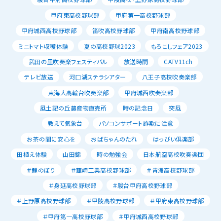
甲府東高校野球部
甲府第一高校野球部
甲府城西高校野球部
笛吹高校野球部
甲府南高校野球部
ミニトマト収穫体験
夏の高校野球2023
もろこしフェア2023
武田の里吹奏楽フェスティバル
放送時間
CATV11ch
テレビ放送
河口湖ステラシアター
八王子高校吹奏楽部
東海大高輪台吹奏楽部
甲府城西吹奏楽部
風土記の丘農産物直売所
時の記念日
突風
教えて気象台
パソコンサポート詐欺に注意
お茶の間に安心を
おばちゃんのたれ
はっぴい倶楽部
田植え体験
山田錦
時の勉強会
日本航空高校吹奏楽団
＃鯉のぼり
＃韮崎工業高校野球部
＃青洲高校野球部
＃身延高校野球部
＃駿台甲府高校野球部
＃上野原高校野球部
＃甲陵高校野球部
＃甲府東高校野球部
＃甲府第一高校野球部
＃甲府城西高校野球部