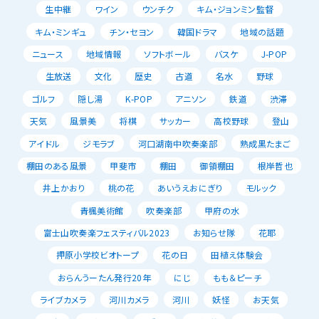
生中継
ワイン
ウンチク
キム・ジョンミン監督
キム・ミンギュ
チン・セヨン
韓国ドラマ
地域の話題
ニュース
地域情報
ソフトボール
バスケ
J-POP
生放送
文化
歴史
古道
名水
野球
ゴルフ
隠し湯
K-POP
アニソン
鉄道
渋滞
天気
風景美
将棋
サッカー
高校野球
登山
アイドル
ジモラブ
河口湖南中吹奏楽部
熟成黒たまご
棚田のある風景
甲斐市
棚田
御領棚田
根岸哲也
井上かおり
桃の花
あいうえおにぎり
モルック
青楓美術館
吹奏楽部
甲府の水
富士山吹奏楽フェスティバル2023
お知らせ隊
花耶
押原小学校ビオトープ
花の日
田植え体験会
おらんうーたん発行20年
にじ
もも＆ピーチ
ライブカメラ
河川カメラ
河川
妖怪
お天気