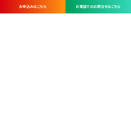
お申込みはこちら
お電話でのお問合せはこちら
お問い合わせ・お申し込みは
※当社は山梨県内 7 市 3 町を対象にケーブルテレビ・インターネ
ットサービスを提供する会社です。
総合受電窓口
コンタクトセンター
TEL.055-251-7111
甲府市北口2-14-14
MAP
＜電話＞ 月～金 9：00～19：00、（土・日・祝日）9：00～17：00
＜窓口＞ 月～土 9：00～16：30 ※日・祝日を除く
本社営業部