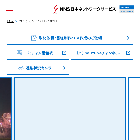
接続情報
IPv4で接続中
TOP
コミチャン 11CH・10CH
取材依頼・番組制作・CM作成のご依頼
個人のお客様
集合住宅オーナーの方
コミチャン番組表
Youtubeチャンネル
道路状況カメラ
法人のお客様
料金シミュレーション
資料請求