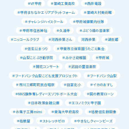
＃VF甲府
＃韮崎工業高校
＃西井電設
＃甲府まちなかエリアプラットフォーム
＃韮崎大村美術館
＃チャレンジハイスクール
＃甲府城御案内仕隊
＃甲府市住吉神社
＃久遠寺
＃ぶどう畑の音楽家
＃ニッコールクラブ
＃河西歩果さん
河西歩果
＃湖衣姫
＃信玄公まつり
＃甲斐市立保育園うたごえ集会
＃山梨ことぶき勧学院
＃みかさ幼稚園
＃甲府城
＃開花コンサート
＃武田の里音楽祭
＃フードバンク山梨こども支援プロジェクト
＃フードバンク山梨
＃市川三郷町町民合唱祭
＃田富北小
＃イカのおすし
＃NNS旗争奪レディースソフトボール大会
＃国の教育ローン
＃日本政策金融公庫
＃エコノミクス甲子園
＃お菓子工房mimi
＃東海大甲府高校
＃桔梗信玄餅銅像
＃桔梗屋
＃ストレッチゼロ
＃やまなしクィーンビーズ