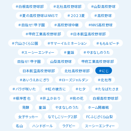
＃白根高校野球部
＃北杜高校野球部
＃山梨高校野球
＃夏の高校野球はNNSで
＃２０２３夏
＃高校野球
＃目指せ！甲子園
＃高校野球中継
＃NNS高校野球
＃甲府工業高校野球部
＃日本航空高校野球部
＃穴山さくら公園
＃サマーイルミネーション
＃もも＆ピーチ
＃スーシーエンティー
＃童謡
＃やまなしのうた
目指せ！甲子園
山梨高校野球
甲府工業高校野球部
日本航空高校野球部
北杜高校野球部
＃にじ
＃あいうえおにぎり
＃ローズジャルダン
＃北杜市
＃バラが咲いた
＃虹の彼方に
＃七夕
＃たなばたさま
＃根岸哲也
＃井上かおり
＃桃の花
白根高校野球部
発酵
童謡
やまなしのうた
ホーム開幕戦
女子サッカー
なでしこリーグ２部
FCふじざくら山梨
名山
ハンドボール
ラグビー
スーシーエンティー