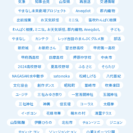
気象
知事会見
山梨県
再放送
交通情報
やまなし未来劇場プロジェクト
Aneqdot
郡内織物
出前授業
お天気妖怪
ミニSL
笛吹わんぱく相撲
わんぱく相撲，ミニSL，お天気妖怪，郡内織物，Aneqdot，
子ども
やまなし
カンテク
レッド吉田のまんぷくグルメ旅
部活
新府城
お新府さん
習志野高校
甲府第一高校
甲府西高校
巨摩高校
押原中学校
中央市
2024高校野球
夏高校野球
ふるさと
そらたび
NAGASAKI水中散歩
satonoka
松崎しげる
八代亜紀
文化協会
創作ダンス
昭和町
韮崎市
吹奏楽団
ユ・ジテ
三社みゆき祭り
一宮浅間神社
玉諸神社
三社神社
神輿
信玄堤
コーラス
太極拳
イ・ボヨン
花様年華
萌木の村
清里テラス
山梨銘醸
伊藤ひろの
北杜市
チョン・ソニ
ジニョン
チョン・ヒヨン
ソン・ジョンヒョン
小瀬スポーツ公園