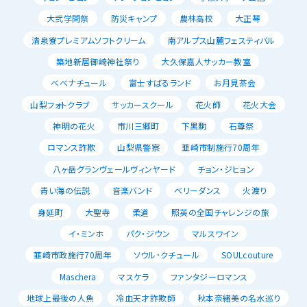
大弐学問祭
防災キャンプ
農林高校
大正琴
清泉寮プレミアムソフトクリーム
南アルプス山麓フェスティバル
築地新居御崎神社祭り
大久保嘉人サッカー教室
べべナチュール
富士すばるランド
お月見茶会
山梨フォトクラブ
サッカースクール
花火師
花火大会
神明の花火
市川三郷町
下黒駒
石尊祭
ロマンス詐欺
山梨県警察
韮崎市制施行70周年
八ヶ岳グランヴェールヴィンヤード
チョン・ジヒョン
青い海の伝説
音楽バンド
ベリーダンス
火渡り
身延町
大聖寺
柔道
照英の全国チャレンジの旅
イ・ミンホ
パク・ジウン
マルスワイン
韮崎市政施行70周年
ソウル･クチュール
SOULcouture
Maschera
マスケラ
ファンタジーロマンス
地球上最後の人魚
冷血天才詐欺師
秋本奈緒美の名水巡り