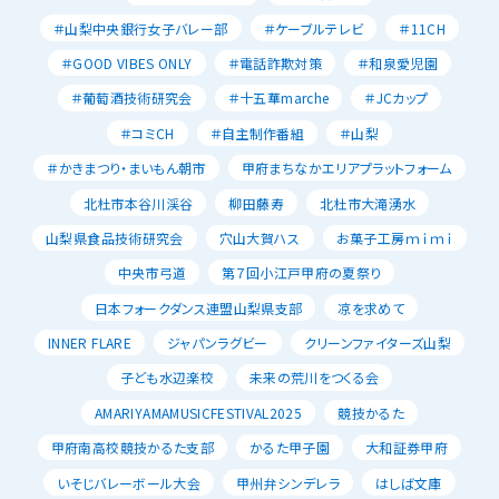
＃山梨中央銀行女子バレー部
＃ケーブルテレビ
＃11CH
＃GOOD VIBES ONLY
＃電話詐欺対策
＃和泉愛児園
＃葡萄酒技術研究会
＃十五華marche
＃JCカップ
＃コミCH
＃自主制作番組
＃山梨
＃かきまつり・まいもん朝市
甲府まちなかエリアプラットフォーム
北杜市本谷川渓谷
柳田藤寿
北杜市大滝湧水
山梨県食品技術研究会
穴山大賀ハス
お菓子工房ｍｉｍｉ
中央市弓道
第７回小江戸甲府の夏祭り
日本フォークダンス連盟山梨県支部
凉を求めて
INNER FLARE
ジャパンラグビー
クリーンファイターズ山梨
子ども水辺楽校
未来の荒川をつくる会
AMARIYAMAMUSICFESTIVAL2025
競技かるた
甲府南高校競技かるた支部
かるた甲子園
大和証券甲府
いそじバレーボール大会
甲州弁シンデレラ
はしば文庫