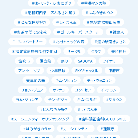
＃あ・い・う・え・おにぎり
＃甲斐マンガ塾
＃昭和町西条二区ふるさと祭り
＃はみがきのうた
＃どんな色が好き
＃しゃぼん玉
＃電話詐欺抑止装置
＃お茶の間に安心を
＃ゴールキーパースクール
＃蹴農人
＃ゴルフパートナー
＃北杜ヒュッゲの森
＃道の駅南きよさと
国指定重要無形民俗文化財
サークル
クラブ
美和神社
笛吹市
湯立祭
祭り
SADOYA
ワイナリー
アン・ヒョソブ
少年野球
SKYキャッスル
甲府市
天津司の舞
キム・ソヒョン
チェ・ウォニョン
チョン・ジュノ
オ・ナラ
ユン・セア
イ・テラン
ヨム・ジョンア
チン・ギジュ
キム・スルギ
#やまうた
#どんな色が好き
#しゃぼん玉
#スーシエンティーオリジナルソング
#歯科矯正歯科GOOD SMILE
#はみがきのうた
#スーシエンティー
#蓮照寺