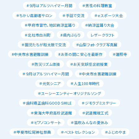
#９月はアルツハイマー月間
＃男性の料理教室
＃ちかい高齢者サロン
＃手話で交流
＃ｅスポーツ大会
＃甲府市富竹，地区納涼盆踊り
＃納涼盆踊り大会
＃北杜市白州町
#県内ぶらり
レザークラフト
＃園児たちが和太鼓で交流
＃山梨フォトクラブ写真展
#中央市水害避難訓練
#お茶の間に安心を最新作
＃蓮照寺
＃防災リズム体操
＃お天気妖怪出前授業
＃９月はアルツハイマー月間
＃中央市水害避難訓練
＃元気シニア
＃人生100年時代
＃スーシーエンティーオリジナルソング
＃歯科矯正歯科GOOD SMILE
＃ジモラブミステリー
＃東海大甲府高校武道館
＃武道館竣工式
＃ピアノコンサート
＃笛吹みんなの夏休み
＃甲斐市松尾神社祭典
＃ベストセレクション
＃ふじのやま