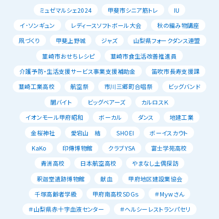
ミュゼマルシェ2024
甲斐市シニア筋トレ
IU
イ･ソンギュン
レディースソフトボール大会
秋の編み物講座
凧づくり
甲斐上野城
ジャズ
山梨県フォークダンス連盟
韮崎市おせちレシピ
韮崎市食生活改善推進員
介護予防・生活支援サービス事業支援補助金
笛吹市長寿支援課
韮崎工業高校
航空祭
市川三郷町合唱祭
ビッグバンド
闇バイト
ビッグベアーズ
カルロスＫ
イオンモール甲府昭和
ボーカル
ダンス
地建工業
金桜神社
愛宕山 結
SHOEI
ボーイスカウト
KaKo
印傳博物館
クラブYSA
富士学苑高校
青洲高校
日本航空高校
やまなし土偶探訪
釈迦堂遺跡博物館
献血
甲府地区建設業協会
千塚高齢者学級
甲府南高校SDGｓ
＃Mｙwさん
＃山梨県赤十字血液センター
＃ヘルシーレストランパセリ