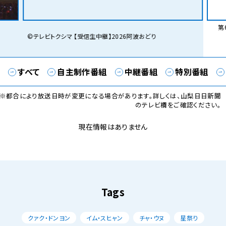
第6
©テレビトクシマ 【受信生中継】2026阿波おどり
すべて
自主制作番組
中継番組
特別番組
※都合により放送日時が変更になる場合があります。詳しくは、山梨日日新聞
のテレビ欄をご確認ください。
現在情報はありません
Tags
クァク・ドンヨン
イム・スヒャン
チャ・ウヌ
星祭り