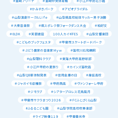
＃韮崎アリーナ
＃韮崎中央体育館
＃小江戸甲府花小路
#かみすきパーク
＃アピオブライダル
＃山梨演劇サークルLｉｆｅ
＃山梨県高校総体サッカー男子決勝
＃大衆音楽祭
＃県スポレク祭フォークダンス大会
＃柏好文
＃0LDK
＃芙蓉建設
１００人カイギFES
＃山梨交響楽団
＃こどものブックフェスタ
＃甲斐市スケートボードパーク
＃ぶどう農家の音楽家Ｍｙｗ
＃笛吹川石和鵜飼
＃山梨理科クラブ
＃東海大甲府高野球部
＃小江戸甲府の夏祭り
＃カインズ笛吹店
＃山梨QB新体制発表
＃信用金庫の日
＃身延高校
＃ジャガイモ収穫祭
＃甲府西高
＃ヴァンフォーレ甲府
＃ジモラブ
＃シアタープロレス花鳥風月
＃甲斐市サクラまつり２０２６
＃ＦＣふじざくら山梨
#ふるるこども園
＃山梨学院高校吹奏楽部
＃ライブ映像１１９
＃甲斐善光寺