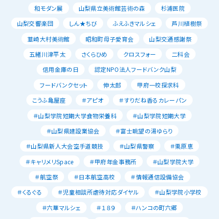
和モダン展
山梨県立美術館芸術の森
杉浦医院
山梨交響楽団
しん★ちび
ふえふきマルシェ
芦川植樹祭
韮崎大村美術館
昭和町母子愛育会
山梨交通感謝祭
五緒川津平太
さくらひめ
クロスフォー
二科会
信用金庫の日
認定NPO法人フードバンク山梨
フードバンクセット
伸太郎
甲府一校探求科
こうふ亀屋座
＃アピオ
＃すりだね香るカレーパン
＃山梨学院短期大学食物栄養科
＃山梨学院短期大学
＃山梨県建設業協会
＃富士眺望の湯ゆらり
＃山梨県新人大会空手道競技
＃山梨県警察
＃栗原恵
＃キャリメリSpace
＃甲府年金事務所
＃山梨学院大学
＃航空祭
＃日本航空高校
＃情報通信設備協会
＃くるぐる
＃児童相談所虐待対応ダイヤル
＃山梨学院小学校
＃六華マルシェ
＃１８９
＃ハンコの町六郷