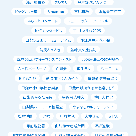
淺川那由多
フルマリ
甲府野球アカデミー
ドッグカフェ庵
＆maman
市川和紙
水晶貴石細工
ふらっとコンサート
ミューコック・コア・ミユキ
M・Cカンタービレ
エコしょうわ2025
山梨ジュエリーミュージアム
小江戸甲府花小路
防災ふえふき
韮崎東ケ丘病院
風林火山パフォーマンスコンテスト
音楽療法士の歌声喫茶
八ヶ岳ベーカーズ
白鳳会
再生ラン
ハーモニカ
おともたび
笛吹市100人カイギ
情報通信設備協会
甲斐市小中学校音楽祭
甲斐市競技かるたを楽しもう
山梨県かるた協会
横近習大神宮
柳町大神宮
山梨県ハーモニカ協議会
やまなしカルチャーランド
松村洋蘭
合唱
甲府盆地
大神さん
e-TAX
甲府税務署
山梨鈴木助成財団
酒折連歌
甲斐市敷島吹奏楽団
甲府大神宮節分祭
甲府南高校家庭科