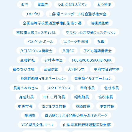
水行
星雲寺
シルクふれんどりぃ
太々神楽
チョ・ウリ
山梨県ハンドボール総合選手権大会
全国高等学校柔道選手権山梨県予選
清楓美術館
笛吹市太鼓フェスティバル
やまなし公共交通フェスティバル
バスケットボール
スポーツ少年団
丸政
八田SCダンス発表会
八田SC
子ども落語発表会
金櫻神社
少林寺拳法
FOLKWOODSKATEPARK
織のなかま展
武田信玄
大河ドラマ
甲府市旧鈴村亭
身延町西嶋イルミネーション
竜王駅イルミネーション
長田ろみおさん
スクエアダンス
甲府市長
北杜市長
身延町長
市川三郷町長
昭和町長
笛吹市長
中央市長
南アルプス市長
韮崎市長
甲斐市長
美創祭
道の駅にしじま和紙の里かみすきパーク
YCC県民文化ホール
山梨県高校野球連盟笛吹支部