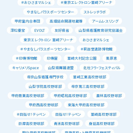
＃おひさまマルシェ
＃東京エレクトロン韮崎アリーナ
やまなしパラスポーツセンター
ストレッチラボ
甲府室内合奏団
高畑延命開運地蔵尊
アームレスリング
深松優宝
EVOLT
友好県省
山梨県看護教育研究協議会
東京エレクトロン 韮崎アリーナ
おひさまマルシェ
＃やまなしパラスポーツセンター
＃釈迦堂遺跡博物館
＃印傳博物館
印傳屋
韮崎大村記念公園
栗原恵
キャリメリSpace
山梨県舞踊連盟
北杜フラ・フェスティバル
帝京山梨看護専門学校
韮崎工業高校野球部
山梨学院高校野球部
帝京第三高校野球部
甲府商業高校野球部
甲府昭和高校野球部
農林高校野球部
甲府西高校野球部
東海大甲府高校野球部
＃目指せ！テッペン
目指せ！テッペン
韮崎高校野球部
巨摩高校野球部
青洲高校野球部
身延高校野球部
駿台甲府高校野球部
甲陵高校・上野原高校野球部