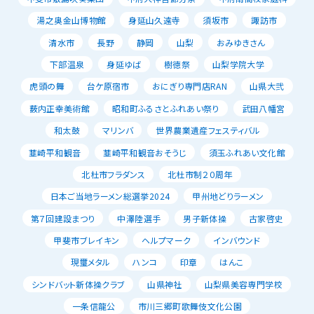
湯之奥金山博物館
身延山久遠寺
須坂市
諏訪市
清水市
長野
静岡
山梨
おみゆきさん
下部温泉
身延ゆば
樹徳祭
山梨学院大学
虎頭の舞
台ケ原宿市
おにぎり専門店RAN
山県大弐
薮内正幸美術館
昭和町ふるさとふれあい祭り
武田八幡宮
和太鼓
マリンバ
世界農業遺産フェスティバル
韮崎平和観音
韮崎平和観音おそうじ
須玉ふれあい文化館
北杜市フラダンス
北杜市制２０周年
日本ご当地ラーメン総選挙2024
甲州地どりラーメン
第７回建設まつり
中澤陸選手
男子新体操
古家啓史
甲斐市ブレイキン
ヘルプマーク
インバウンド
現璽メタル
ハンコ
印章
はんこ
シンドバット新体操クラブ
山県神社
山梨県美容専門学校
一条信龍公
市川三郷町歌舞伎文化公園