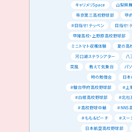
キャリメリSpace
山梨県
帝京第三高校野球部
甲
＃目指せ！テッペン
目指せ！
甲陵高校・上野原高校野球部
ミニトマト収穫体験
夏の高校
河口湖ステラシアター
八
突風
教えて気象台
パ
時の勉強会
日本
＃駿台甲府高校野球部
＃上
＃白根高校野球部
＃北杜
＃高校野球中継
＃NNS
＃もも＆ピーチ
＃スー
日本航空高校野球部