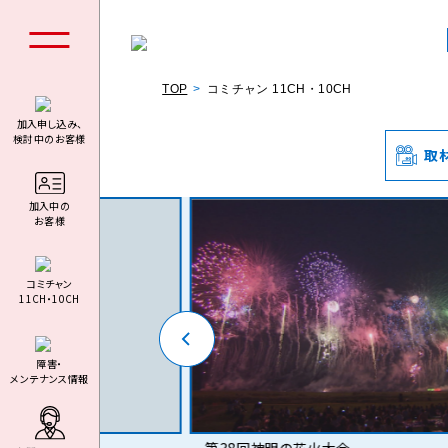
TOP
コミチャン 11CH・10CH
加入申し込み、
検討中のお客様
取
個人の
加⼊中の
お客様
コミチャン
11CH・10CH
料金シミュ
障害・
メンテナンス情報