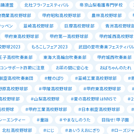
舞踊連盟
北杜フラ・フェスティバル
帝京山梨看護専門学校
府商業高校野球部
甲府昭和高校野球部
農林高校野球部
テッペン
韮崎高校野球部
巨摩高校野球部
青洲高校野球
甲府東高校野球部
甲府第一高校野球部
甲府城西高校野球
野球2023
もろこしフェア2023
武田の里吹奏楽フェスティバ
王子高校吹奏楽部
東海大高輪台吹奏楽部
甲府城西吹奏楽部
ソコンサポート詐欺に注意
お茶の間に安心を
おばちゃんのたれ
航空高校吹奏楽団
＃鯉のぼり
＃韮崎工業高校野球部
＃
野原高校野球部
＃甲陵高校野球部
＃甲府東高校野球部
高校野球部
＃山梨高校野球
＃夏の高校野球はNNSで
＃
高校野球
＃甲府工業高校野球部
＃日本航空高校野球部
シーエンティー
＃童謡
＃やまなしのうた
目指せ！甲子園
北杜高校野球部
＃にじ
＃あいうえおにぎり
＃ローズジ