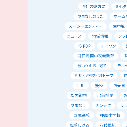
＃虹の彼方に
＃七夕
やまなしのうた
ホーム
スーシーエンティー
生中継
ニュース
地域情報
ソフ
K-POP
アニソン
河口湖南中吹奏楽部
あいうえおにぎり
モル
押原小学校ビオトープ
河川
妖怪
お天気
郡内織物
出前授業
やまなし
カンテク
レ
巨摩高校
押原中学校
松崎しげる
八代亜紀