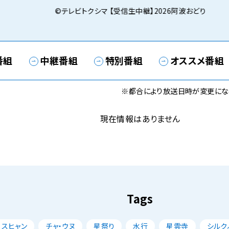
©テレビトクシマ 【受信生中継】2026阿波おどり
番組
中継番組
特別番組
オススメ番組
※都合により放送日時が変更にな
現在情報はありません
Tags
・スヒャン
チャ・ウヌ
星祭り
水行
星雲寺
シルク