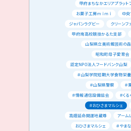
甲府まちなかエリアプラット
お菓子工房ｍｉｍｉ
中央
ジャパンラグビー
クリーンフ
甲府南高校競技かるた支部
山梨県立美術館芸術の
昭和町母子愛育会
認定NPO法人フードバンク山梨
＃山梨学院短期大学食物栄
＃山梨県警察
＃
＃情報通信設備協会
＃くる
＃おひさまマルシェ
高畑延命開運地蔵尊
アーム
おひさまマルシェ
＃やま