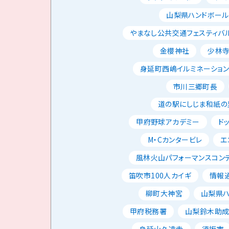
山梨県ハンドボー
やまなし公共交通フェスティバ
金櫻神社
少林
身延町西嶋イルミネーショ
市川三郷町長
道の駅にしじま和紙の
甲府野球アカデミー
ド
M・Cカンタービレ
エ
風林火山パフォーマンスコン
笛吹市100人カイギ
情報
柳町大神宮
山梨県
甲府税務署
山梨鈴木助
身延山久遠寺
須坂市