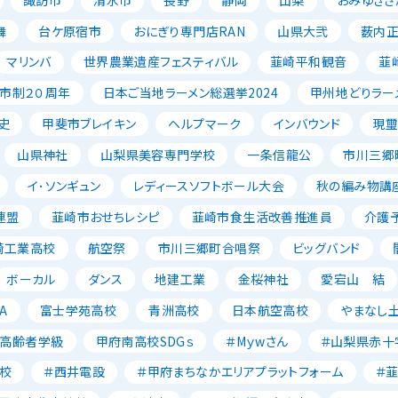
舞
台ケ原宿市
おにぎり専門店RAN
山県大弐
薮内
マリンバ
世界農業遺産フェスティバル
韮崎平和観音
韮
市制２０周年
日本ご当地ラーメン総選挙2024
甲州地どりラー
史
甲斐市ブレイキン
ヘルプマーク
インバウンド
現璽
山県神社
山梨県美容専門学校
一条信龍公
市川三郷
イ･ソンギュン
レディースソフトボール大会
秋の編み物講
連盟
韮崎市おせちレシピ
韮崎市食生活改善推進員
介護
崎工業高校
航空祭
市川三郷町合唱祭
ビッグバンド
ボーカル
ダンス
地建工業
金桜神社
愛宕山 結
A
富士学苑高校
青洲高校
日本航空高校
やまなし
高齢者学級
甲府南高校SDGｓ
＃Mｙwさん
＃山梨県赤十
校
＃西井電設
＃甲府まちなかエリアプラットフォーム
＃