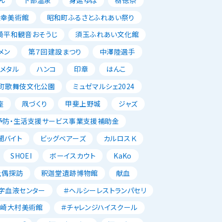
正幸美術館
昭和町ふるさとふれあい祭り
崎平和観音おそうじ
須玉ふれあい文化館
メン
第７回建設まつり
中澤陸選手
メタル
ハンコ
印章
はんこ
町歌舞伎文化公園
ミュゼマルシェ2024
座
凧づくり
甲斐上野城
ジャズ
予防・生活支援サービス事業支援補助金
闇バイト
ビッグベアーズ
カルロスＫ
SHOEI
ボーイスカウト
KaKo
土偶探訪
釈迦堂遺跡博物館
献血
字血液センター
＃ヘルシーレストランパセリ
韮崎大村美術館
＃チャレンジハイスクール