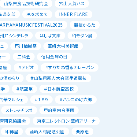
山梨県食品技術研究会
穴山大賀ハス
梨県支部
凉を求めて
INNER FLARE
ARIYAMAMUSICFESTIVAL2025
競技かるた
州弁シンデレラ
はしば文庫
和モダン展
ェ
芦川植樹祭
韮崎大村美術館
ォー
二科会
信用金庫の日
屋座
＃アピオ
＃すりだね香るカレーパン
の湯ゆらり
＃山梨県新人大会空手道競技
大学
＃航空祭
＃日本航空高校
六華マルシェ
＃１８９
＃ハンコの町六郷
ストレッチラボ
甲府室内合奏団
育研究協議会
東京エレクトロン 韮崎アリーナ
印傳屋
韮崎大村記念公園
栗原恵