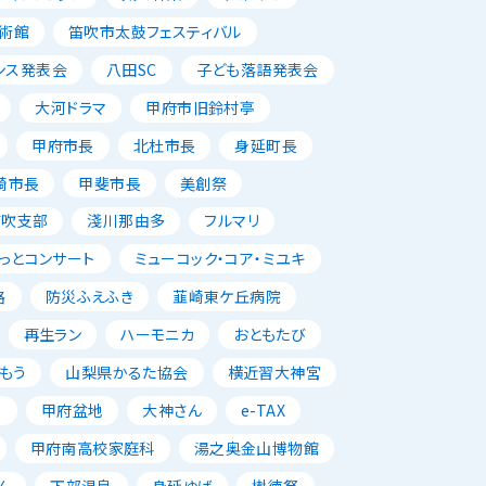
術館
笛吹市太鼓フェスティバル
ンス発表会
八田SC
子ども落語発表会
大河ドラマ
甲府市旧鈴村亭
甲府市長
北杜市長
身延町長
崎市長
甲斐市長
美創祭
笛吹支部
淺川那由多
フルマリ
っとコンサート
ミューコック・コア・ミユキ
路
防災ふえふき
韮崎東ケ丘病院
再生ラン
ハーモニカ
おともたび
もう
山梨県かるた協会
横近習大神宮
唱
甲府盆地
大神さん
e-TAX
甲府南高校家庭科
湯之奥金山博物館
ん
下部温泉
身延ゆば
樹徳祭