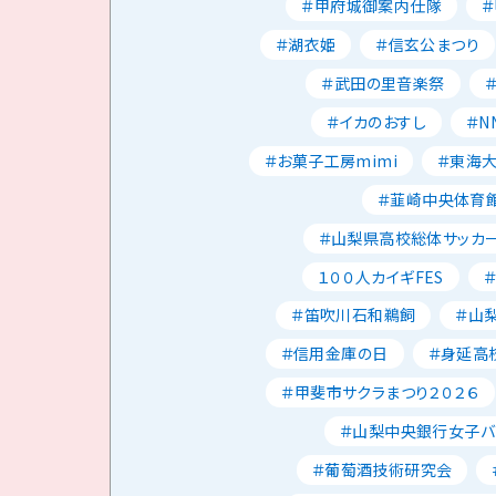
＃甲府城御案内仕隊
＃湖衣姫
＃信玄公まつり
＃武田の里音楽祭
＃イカのおすし
＃N
＃お菓子工房mimi
＃東海
＃韮崎中央体育
＃山梨県高校総体サッカ
１００人カイギFES
＃笛吹川石和鵜飼
＃山
＃信用金庫の日
＃身延高
＃甲斐市サクラまつり２０２６
＃山梨中央銀行女子バ
＃葡萄酒技術研究会