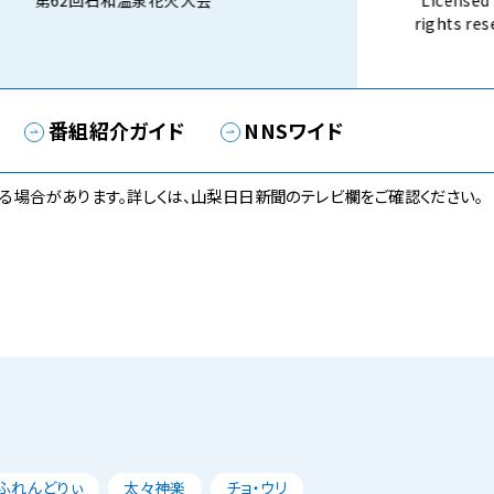
第62回石和温泉花火大会
Licensed 
rights 
話） 8月3
番組紹介ガイド
NNSワイド
る場合があります。詳しくは、山梨日日新聞のテレビ欄をご確認ください。
ふれんどりぃ
太々神楽
チョ・ウリ