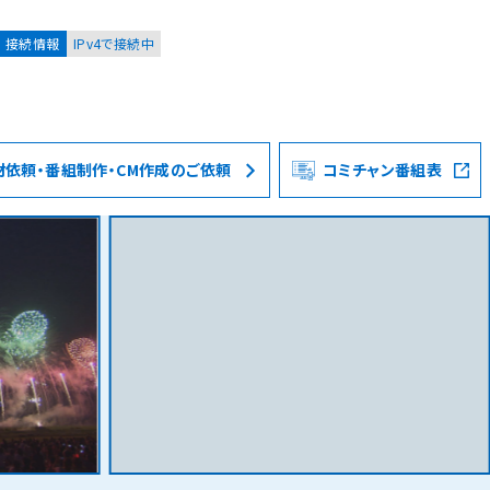
接続情報
IPv4で接続中
材依頼・番組制作・CM作成のご依頼
コミチャン番組表
お客様
集合住宅オーナーの方
レーション
資料請求