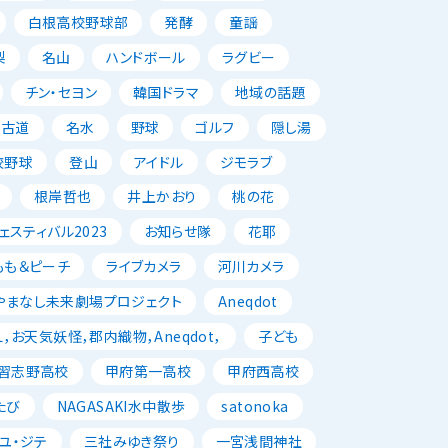
白根高校野球部
発酵
童謡
梨
名山
ハンドボール
ラグビー
チン・セヨン
韓国ドラマ
地域の話題
古道
名水
野球
ゴルフ
隠し湯
校野球
登山
アイドル
ジモラブ
根岸哲也
井上かおり
桃の花
スティバル2023
お知らせ隊
花耶
もも＆ピーチ
ライブカメラ
河川カメラ
やまなし未来劇場プロジェクト
Aneqdot
，お天気妖怪，郡内織物，Aneqdot，
子ども
習志野高校
甲府第一高校
甲府西高校
たび
NAGASAKI水中散歩
satonoka
ユ・ジテ
三社みゆき祭り
一宮浅間神社