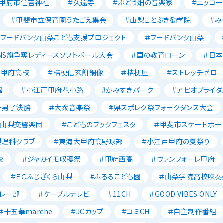
＃甲府市住吉神社
＃久遠寺
＃ぶどう畑の音楽家
＃ニッコー
＃甲斐市立保育園うたごえ集会
＃山梨ことぶき勧学院
＃み
＃フードバンク山梨こども支援プロジェクト
＃フードバンク山梨
NS旗争奪レディースソフトボール大会
＃国の教育ローン
＃日
大甲府高校
＃桔梗信玄餅銅像
＃桔梗屋
＃ストレッチゼロ
館
＃小江戸甲府花小路
#かみすきパーク
＃アピオブライダ
ー男子決勝
＃大衆音楽祭
＃県スポレク祭フォークダンス大会
＃山梨交響楽団
＃こどものブックフェスタ
＃甲斐市スケートボー
梨理科クラブ
＃東海大甲府高野球部
＃小江戸甲府の夏祭り
校
＃ジャガイモ収穫祭
＃甲府西高
＃ヴァンフォーレ甲府
＃ＦＣふじざくら山梨
#ふるるこども園
＃山梨学院高校吹奏
レー部
＃ケーブルテレビ
＃11CH
＃GOOD VIBES ONLY
＃十五華marche
＃JCカップ
＃コミCH
＃自主制作番組