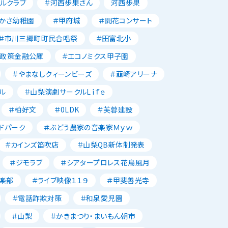
ルクラブ
＃河西歩果さん
河西歩果
かさ幼稚園
＃甲府城
＃開花コンサート
＃市川三郷町町民合唱祭
＃田富北小
本政策金融公庫
＃エコノミクス甲子園
＃やまなしクィーンビーズ
＃韮崎アリーナ
ル
＃山梨演劇サークルLｉｆｅ
＃柏好文
＃0LDK
＃芙蓉建設
ドパーク
＃ぶどう農家の音楽家Ｍｙｗ
＃カインズ笛吹店
＃山梨QB新体制発表
＃ジモラブ
＃シアタープロレス花鳥風月
楽部
＃ライブ映像１１９
＃甲斐善光寺
＃電話詐欺対策
＃和泉愛児園
＃山梨
＃かきまつり・まいもん朝市