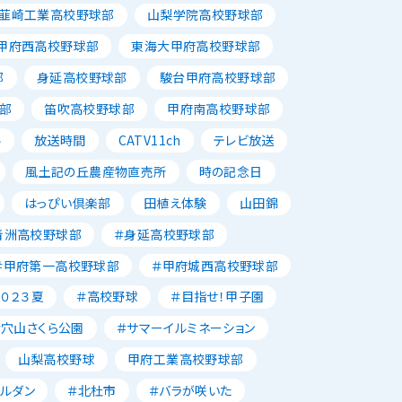
韮崎工業高校野球部
山梨学院高校野球部
甲府西高校野球部
東海大甲府高校野球部
部
身延高校野球部
駿台甲府高校野球部
部
笛吹高校野球部
甲府南高校野球部
ル
放送時間
CATV11ch
テレビ放送
風土記の丘農産物直売所
時の記念日
はっぴい倶楽部
田植え体験
山田錦
青洲高校野球部
＃身延高校野球部
＃甲府第一高校野球部
＃甲府城西高校野球部
２０２３夏
＃高校野球
＃目指せ！甲子園
＃穴山さくら公園
＃サマーイルミネーション
山梨高校野球
甲府工業高校野球部
ャルダン
＃北杜市
＃バラが咲いた