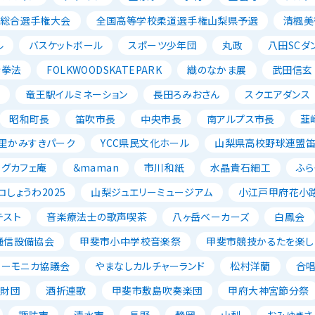
ル総合選手権大会
全国高等学校柔道選手権山梨県予選
清楓美
ル
バスケットボール
スポーツ少年団
丸政
八田SCダ
寺拳法
FOLKWOODSKATEPARK
織のなかま展
武田信玄
ン
竜王駅イルミネーション
長田ろみおさん
スクエアダンス
昭和町長
笛吹市長
中央市長
南アルプス市長
韮
里かみすきパーク
YCC県民文化ホール
山梨県高校野球連盟
ッグカフェ庵
＆maman
市川和紙
水晶貴石細工
ふら
コしょうわ2025
山梨ジュエリーミュージアム
小江戸甲府花小
テスト
音楽療法士の歌声喫茶
八ヶ岳ベーカーズ
白鳳会
通信設備協会
甲斐市小中学校音楽祭
甲斐市競技かるたを楽し
ハーモニカ協議会
やまなしカルチャーランド
松村洋蘭
合
成財団
酒折連歌
甲斐市敷島吹奏楽団
甲府大神宮節分祭
諏訪市
清水市
長野
静岡
山梨
おみゆきさ