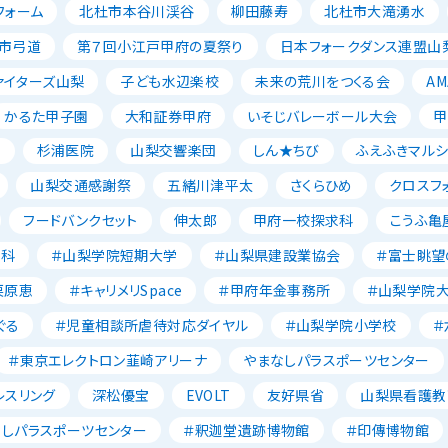
フォーム
北杜市本谷川渓谷
柳田藤寿
北杜市大滝湧水
市弓道
第７回小江戸甲府の夏祭り
日本フォークダンス連盟山
ァイターズ山梨
子ども水辺楽校
未来の荒川をつくる会
AM
かるた甲子園
大和証券甲府
いそじバレーボール大会
甲
森
杉浦医院
山梨交響楽団
しん★ちび
ふえふきマルシ
山梨交通感謝祭
五緒川津平太
さくらひめ
クロスフ
フードバンクセット
伸太郎
甲府一校探求科
こうふ亀
養科
＃山梨学院短期大学
＃山梨県建設業協会
＃富士眺望
栗原恵
＃キャリメリSpace
＃甲府年金事務所
＃山梨学院
ぐる
＃児童相談所虐待対応ダイヤル
＃山梨学院小学校
＃
＃東京エレクトロン韮崎アリーナ
やまなしパラスポーツセンター
レスリング
深松優宝
EVOLT
友好県省
山梨県看護教
なしパラスポーツセンター
＃釈迦堂遺跡博物館
＃印傳博物館