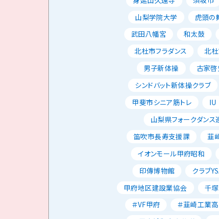
山梨学院大学
虎頭の
武田八幡宮
和太鼓
北杜市フラダンス
北杜
男子新体操
古家啓
シンドバット新体操クラブ
甲斐市シニア筋トレ
IU
山梨県フォークダンス
笛吹市長寿支援課
韮
イオンモール甲府昭和
印傳博物館
クラブYS
甲府地区建設業協会
千塚
＃VF甲府
＃韮崎工業高