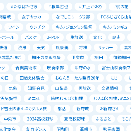
＃たなばたさま
＃根岸哲也
＃井上かおり
＃桃の花
開幕戦
女子サッカー
なでしこリーグ２部
FCふじざくら山
ワイン
ウンチク
キム・ジョンミン監督
キム・ミンギュ
トボール
バスケ
J-POP
生放送
文化
歴史
鉄道
渋滞
天気
風景美
将棋
サッカー
高
熟成黒たまご
棚田のある風景
甲斐市
棚田
御領棚田
ック
青楓美術館
吹奏楽部
甲府の水
富士山吹奏楽フェ
花の日
田植え体験会
おらんうーたん発行20年
にじ
気象
知事会見
山梨県
再放送
交通情報
お天気妖怪
ミニSL
笛吹わんぱく相撲
わんぱく相撲，ミニSL
ッド吉田のまんぷくグルメ旅
部活
新府城
お新府さん
中央市
2024高校野球
夏高校野球
ふるさと
そら
文化協会
創作ダンス
昭和町
韮崎市
吹奏楽団