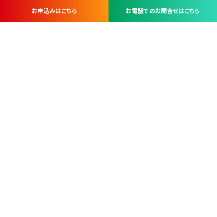
お申込みはこちら
お電話でのお問合せはこちら
お問い合わせ・お申し込みは
※当社は山梨県内 7 市 3 町を対象にケーブルテレビ・インターネ
ットサービスを提供する会社です。
総合受電窓口
コンタクトセンター
TEL.055-251-7111
甲府市北口2-14-14
MAP
＜電話＞ 月～金 9：00～19：00、（土・日・祝日）9：00～17：00
＜窓口＞ 月～土 9：00～16：30 ※日・祝日を除く
本社営業部