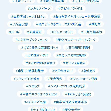
＃韮崎アリーナ
＃韮崎中央体育館
＃小江戸甲府花小路
#かみすきパーク
＃アピオブライダル
＃山梨演劇サークルLｉｆｅ
＃山梨県高校総体サッカー男子決勝
＃大衆音楽祭
＃県スポレク祭フォークダンス大会
＃柏好文
＃0LDK
＃芙蓉建設
１００人カイギFES
＃山梨交響楽団
＃こどものブックフェスタ
＃甲斐市スケートボードパーク
＃ぶどう農家の音楽家Ｍｙｗ
＃笛吹川石和鵜飼
＃山梨理科クラブ
＃東海大甲府高野球部
＃小江戸甲府の夏祭り
＃カインズ笛吹店
＃山梨QB新体制発表
＃信用金庫の日
＃身延高校
＃ジャガイモ収穫祭
＃甲府西高
＃ヴァンフォーレ甲府
＃ジモラブ
＃シアタープロレス花鳥風月
＃甲斐市サクラまつり２０２６
＃ＦＣふじざくら山梨
#ふるるこども園
＃山梨学院高校吹奏楽部
＃ライブ映像１１９
＃甲斐善光寺