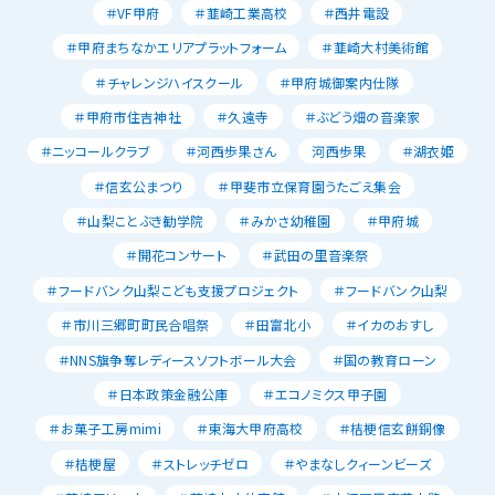
＃VF甲府
＃韮崎工業高校
＃西井電設
＃甲府まちなかエリアプラットフォーム
＃韮崎大村美術館
＃チャレンジハイスクール
＃甲府城御案内仕隊
＃甲府市住吉神社
＃久遠寺
＃ぶどう畑の音楽家
＃ニッコールクラブ
＃河西歩果さん
河西歩果
＃湖衣姫
＃信玄公まつり
＃甲斐市立保育園うたごえ集会
＃山梨ことぶき勧学院
＃みかさ幼稚園
＃甲府城
＃開花コンサート
＃武田の里音楽祭
＃フードバンク山梨こども支援プロジェクト
＃フードバンク山梨
＃市川三郷町町民合唱祭
＃田富北小
＃イカのおすし
＃NNS旗争奪レディースソフトボール大会
＃国の教育ローン
＃日本政策金融公庫
＃エコノミクス甲子園
＃お菓子工房mimi
＃東海大甲府高校
＃桔梗信玄餅銅像
＃桔梗屋
＃ストレッチゼロ
＃やまなしクィーンビーズ