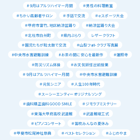
#９月はアルツハイマー月間
＃男性の料理教室
＃ちかい高齢者サロン
＃手話で交流
＃ｅスポーツ大会
＃甲府市富竹，地区納涼盆踊り
＃納涼盆踊り大会
＃北杜市白州町
#県内ぶらり
レザークラフト
＃園児たちが和太鼓で交流
＃山梨フォトクラブ写真展
#中央市水害避難訓練
#お茶の間に安心を最新作
＃蓮照寺
＃防災リズム体操
＃お天気妖怪出前授業
＃９月はアルツハイマー月間
＃中央市水害避難訓練
＃元気シニア
＃人生100年時代
＃スーシーエンティーオリジナルソング
＃歯科矯正歯科GOOD SMILE
＃ジモラブミステリー
＃東海大甲府高校武道館
＃武道館竣工式
＃ピアノコンサート
＃笛吹みんなの夏休み
＃甲斐市松尾神社祭典
＃ベストセレクション
＃ふじのやま