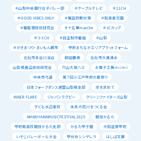
＃山梨中央銀行女子バレー部
＃ケーブルテレビ
＃11CH
＃GOOD VIBES ONLY
＃電話詐欺対策
＃和泉愛児園
＃葡萄酒技術研究会
＃十五華marche
＃JCカップ
＃コミCH
＃自主制作番組
＃山梨
＃かきまつり・まいもん朝市
甲府まちなかエリアプラットフォーム
北杜市本谷川渓谷
柳田藤寿
北杜市大滝湧水
山梨県食品技術研究会
穴山大賀ハス
お菓子工房ｍｉｍｉ
中央市弓道
第７回小江戸甲府の夏祭り
日本フォークダンス連盟山梨県支部
凉を求めて
INNER FLARE
ジャパンラグビー
クリーンファイターズ山梨
子ども水辺楽校
未来の荒川をつくる会
AMARIYAMAMUSICFESTIVAL2025
競技かるた
甲府南高校競技かるた支部
かるた甲子園
大和証券甲府
いそじバレーボール大会
甲州弁シンデレラ
はしば文庫