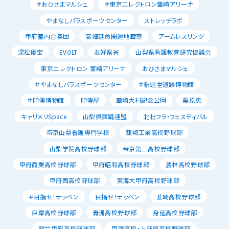
＃おひさまマルシェ
＃東京エレクトロン韮崎アリーナ
やまなしパラスポーツセンター
ストレッチラボ
甲府室内合奏団
高畑延命開運地蔵尊
アームレスリング
深松優宝
EVOLT
友好県省
山梨県看護教育研究協議会
東京エレクトロン 韮崎アリーナ
おひさまマルシェ
＃やまなしパラスポーツセンター
＃釈迦堂遺跡博物館
＃印傳博物館
印傳屋
韮崎大村記念公園
栗原恵
キャリメリSpace
山梨県舞踊連盟
北杜フラ・フェスティバル
帝京山梨看護専門学校
韮崎工業高校野球部
山梨学院高校野球部
帝京第三高校野球部
甲府商業高校野球部
甲府昭和高校野球部
農林高校野球部
甲府西高校野球部
東海大甲府高校野球部
＃目指せ！テッペン
目指せ！テッペン
韮崎高校野球部
巨摩高校野球部
青洲高校野球部
身延高校野球部
駿台甲府高校野球部
甲陵高校・上野原高校野球部