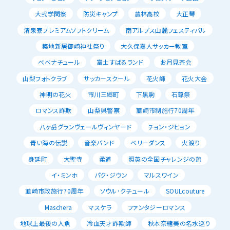
大弐学問祭
防災キャンプ
農林高校
大正琴
清泉寮プレミアムソフトクリーム
南アルプス山麓フェスティバル
築地新居御崎神社祭り
大久保嘉人サッカー教室
べべナチュール
富士すばるランド
お月見茶会
山梨フォトクラブ
サッカースクール
花火師
花火大会
神明の花火
市川三郷町
下黒駒
石尊祭
ロマンス詐欺
山梨県警察
韮崎市制施行70周年
八ヶ岳グランヴェールヴィンヤード
チョン・ジヒョン
青い海の伝説
音楽バンド
ベリーダンス
火渡り
身延町
大聖寺
柔道
照英の全国チャレンジの旅
イ・ミンホ
パク・ジウン
マルスワイン
韮崎市政施行70周年
ソウル･クチュール
SOULcouture
Maschera
マスケラ
ファンタジーロマンス
地球上最後の人魚
冷血天才詐欺師
秋本奈緒美の名水巡り