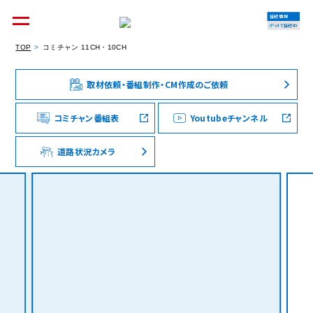
接続情報
IPv4で接続中
TOP
コミチャン 11CH・10CH
取材依頼・番組制作・CM作成のご依頼
個人のお客様
集合住宅オーナーの方
コミチャン番組表
Youtubeチャンネル
道路状況カメラ
法人のお客様
料金シミュレーション
資料請求