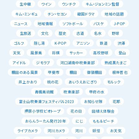
生中継
ワイン
ウンチク
キム・ジョンミン監督
キム・ミンギュ
チン・セヨン
韓国ドラマ
地域の話題
ニュース
地域情報
ソフトボール
バスケ
J-POP
生放送
文化
歴史
古道
名水
野球
ゴルフ
隠し湯
K-POP
アニソン
鉄道
渋滞
天気
風景美
将棋
サッカー
高校野球
登山
アイドル
ジモラブ
河口湖南中吹奏楽部
熟成黒たまご
棚田のある風景
甲斐市
棚田
御領棚田
根岸哲也
井上かおり
桃の花
あいうえおにぎり
モルック
青楓美術館
吹奏楽部
甲府の水
富士山吹奏楽フェスティバル2023
お知らせ隊
花耶
押原小学校ビオトープ
花の日
田植え体験会
おらんうーたん発行20年
にじ
もも＆ピーチ
ライブカメラ
河川カメラ
河川
妖怪
お天気