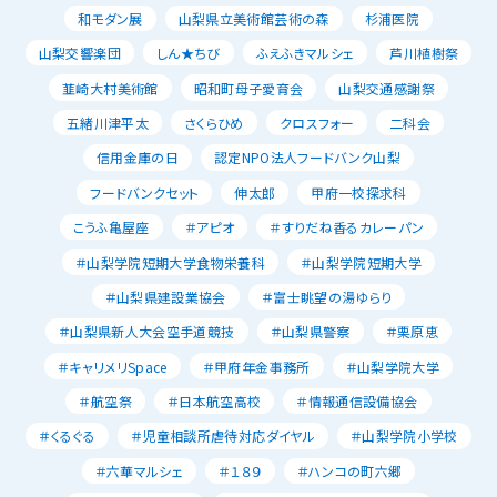
和モダン展
山梨県立美術館芸術の森
杉浦医院
山梨交響楽団
しん★ちび
ふえふきマルシェ
芦川植樹祭
韮崎大村美術館
昭和町母子愛育会
山梨交通感謝祭
五緒川津平太
さくらひめ
クロスフォー
二科会
信用金庫の日
認定NPO法人フードバンク山梨
フードバンクセット
伸太郎
甲府一校探求科
こうふ亀屋座
＃アピオ
＃すりだね香るカレーパン
＃山梨学院短期大学食物栄養科
＃山梨学院短期大学
＃山梨県建設業協会
＃富士眺望の湯ゆらり
＃山梨県新人大会空手道競技
＃山梨県警察
＃栗原恵
＃キャリメリSpace
＃甲府年金事務所
＃山梨学院大学
＃航空祭
＃日本航空高校
＃情報通信設備協会
＃くるぐる
＃児童相談所虐待対応ダイヤル
＃山梨学院小学校
＃六華マルシェ
＃１８９
＃ハンコの町六郷