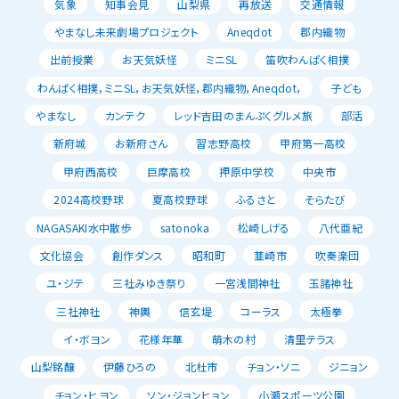
気象
知事会見
山梨県
再放送
交通情報
やまなし未来劇場プロジェクト
Aneqdot
郡内織物
出前授業
お天気妖怪
ミニSL
笛吹わんぱく相撲
わんぱく相撲，ミニSL，お天気妖怪，郡内織物，Aneqdot，
子ども
やまなし
カンテク
レッド吉田のまんぷくグルメ旅
部活
新府城
お新府さん
習志野高校
甲府第一高校
甲府西高校
巨摩高校
押原中学校
中央市
2024高校野球
夏高校野球
ふるさと
そらたび
NAGASAKI水中散歩
satonoka
松崎しげる
八代亜紀
文化協会
創作ダンス
昭和町
韮崎市
吹奏楽団
ユ・ジテ
三社みゆき祭り
一宮浅間神社
玉諸神社
三社神社
神輿
信玄堤
コーラス
太極拳
イ・ボヨン
花様年華
萌木の村
清里テラス
山梨銘醸
伊藤ひろの
北杜市
チョン・ソニ
ジニョン
チョン・ヒヨン
ソン・ジョンヒョン
小瀬スポーツ公園