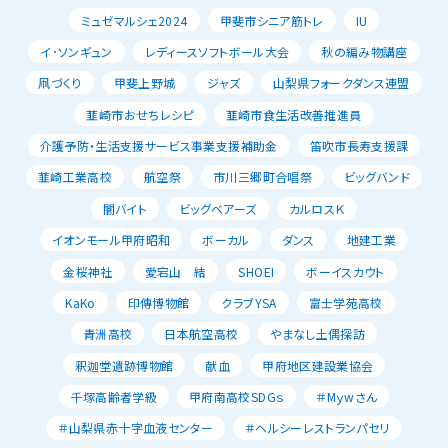
ミュゼマルシェ2024
甲斐市シニア筋トレ
IU
イ･ソンギュン
レディースソフトボール大会
秋の編み物講座
凧づくり
甲斐上野城
ジャズ
山梨県フォークダンス連盟
韮崎市おせちレシピ
韮崎市食生活改善推進員
介護予防・生活支援サービス事業支援補助金
笛吹市長寿支援課
韮崎工業高校
航空祭
市川三郷町合唱祭
ビッグバンド
闇バイト
ビッグベアーズ
カルロスＫ
イオンモール甲府昭和
ボーカル
ダンス
地建工業
金桜神社
愛宕山 結
SHOEI
ボーイスカウト
KaKo
印傳博物館
クラブYSA
富士学苑高校
青洲高校
日本航空高校
やまなし土偶探訪
釈迦堂遺跡博物館
献血
甲府地区建設業協会
千塚高齢者学級
甲府南高校SDGｓ
＃Mｙwさん
＃山梨県赤十字血液センター
＃ヘルシーレストランパセリ