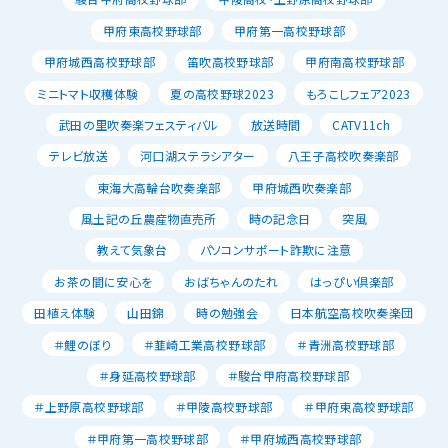
甲府東高校野球部
甲府第一高校野球部
甲府城西高校野球部
笛吹高校野球部
甲府南高校野球部
ミニトマト収穫体験
夏の高校野球2023
もろこしフェア2023
武田の里吹奏楽フェスティバル
放送時間
CATV11ch
テレビ放送
河口湖ステラシアター
八王子高校吹奏楽部
東海大高輪台吹奏楽部
甲府城西吹奏楽部
風土記の丘農産物直売所
時の記念日
突風
教えて気象台
パソコンサポート詐欺に注意
お茶の間に安心を
おばちゃんのたれ
はっぴい倶楽部
田植え体験
山田錦
時の勉強会
日本航空高校吹奏楽団
＃鯉のぼり
＃韮崎工業高校野球部
＃青洲高校野球部
＃身延高校野球部
＃駿台甲府高校野球部
＃上野原高校野球部
＃甲陵高校野球部
＃甲府東高校野球部
＃甲府第一高校野球部
＃甲府城西高校野球部