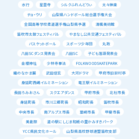
水行
星雲寺
シルクふれんどりぃ
太々神楽
チョ・ウリ
山梨県ハンドボール総合選手権大会
全国高等学校柔道選手権山梨県予選
清楓美術館
笛吹市太鼓フェスティバル
やまなし公共交通フェスティバル
バスケットボール
スポーツ少年団
丸政
八田SCダンス発表会
八田SC
子ども落語発表会
金櫻神社
少林寺拳法
FOLKWOODSKATEPARK
織のなかま展
武田信玄
大河ドラマ
甲府市旧鈴村亭
身延町西嶋イルミネーション
竜王駅イルミネーション
長田ろみおさん
スクエアダンス
甲府市長
北杜市長
身延町長
市川三郷町長
昭和町長
笛吹市長
中央市長
南アルプス市長
韮崎市長
甲斐市長
美創祭
道の駅にしじま和紙の里かみすきパーク
YCC県民文化ホール
山梨県高校野球連盟笛吹支部