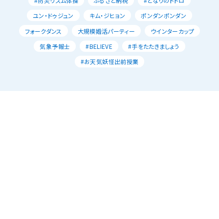
#防災リズム体操
ふるさと納税
#となりのトトロ
ユン・ドゥジュン
キム・ジヒョン
ポンダンポンダン
フォークダンス
大規模婚活パーティー
ウインターカップ
気象予報士
#BELIEVE
#手をたたきましょう
#お天気妖怪出前授業