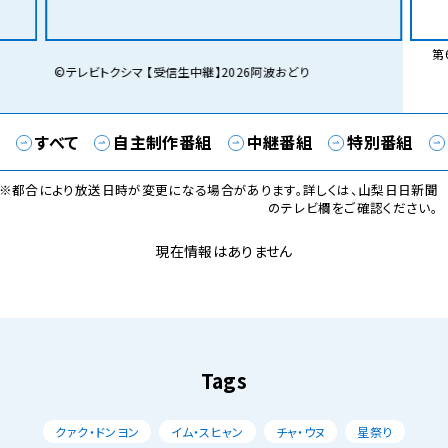
第6
©テレビトクシマ 【受信生中継】2026阿波おどり
すべて
自主制作番組
中継番組
特別番組
※都合により放送日時が変更になる場合があります。詳しくは、山梨日日新聞
のテレビ欄をご確認ください。
現在情報はありません
Tags
クァク・ドンヨン
イム・スヒャン
チャ・ウヌ
星祭り