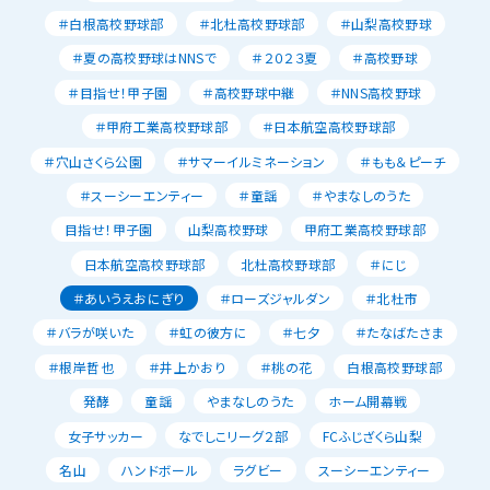
＃白根高校野球部
＃北杜高校野球部
＃山梨高校野球
＃夏の高校野球はNNSで
＃２０２３夏
＃高校野球
＃目指せ！甲子園
＃高校野球中継
＃NNS高校野球
＃甲府工業高校野球部
＃日本航空高校野球部
＃穴山さくら公園
＃サマーイルミネーション
＃もも＆ピーチ
＃スーシーエンティー
＃童謡
＃やまなしのうた
目指せ！甲子園
山梨高校野球
甲府工業高校野球部
日本航空高校野球部
北杜高校野球部
＃にじ
＃あいうえおにぎり
＃ローズジャルダン
＃北杜市
＃バラが咲いた
＃虹の彼方に
＃七夕
＃たなばたさま
＃根岸哲也
＃井上かおり
＃桃の花
白根高校野球部
発酵
童謡
やまなしのうた
ホーム開幕戦
女子サッカー
なでしこリーグ２部
FCふじざくら山梨
名山
ハンドボール
ラグビー
スーシーエンティー