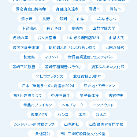
湯之奥金山博物館
身延山久遠寺
須坂市
諏訪市
清水市
長野
静岡
山梨
おみゆきさん
下部温泉
身延ゆば
樹徳祭
山梨学院大学
虎頭の舞
台ケ原宿市
おにぎり専門店RAN
山県大弐
薮内正幸美術館
昭和町ふるさとふれあい祭り
武田八幡宮
和太鼓
マリンバ
世界農業遺産フェスティバル
韮崎平和観音
韮崎平和観音おそうじ
須玉ふれあい文化館
北杜市フラダンス
北杜市制２０周年
日本ご当地ラーメン総選挙2024
甲州地どりラーメン
第７回建設まつり
中澤陸選手
男子新体操
古家啓史
甲斐市ブレイキン
ヘルプマーク
インバウンド
現璽メタル
ハンコ
印章
はんこ
シンドバット新体操クラブ
山県神社
山梨県美容専門学校
一条信龍公
市川三郷町歌舞伎文化公園