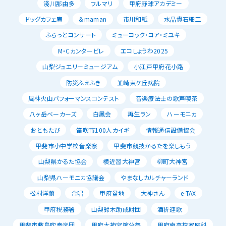
淺川那由多
フルマリ
甲府野球アカデミー
ドッグカフェ庵
＆maman
市川和紙
水晶貴石細工
ふらっとコンサート
ミューコック・コア・ミユキ
M・Cカンタービレ
エコしょうわ2025
山梨ジュエリーミュージアム
小江戸甲府花小路
防災ふえふき
韮崎東ケ丘病院
風林火山パフォーマンスコンテスト
音楽療法士の歌声喫茶
八ヶ岳ベーカーズ
白鳳会
再生ラン
ハーモニカ
おともたび
笛吹市100人カイギ
情報通信設備協会
甲斐市小中学校音楽祭
甲斐市競技かるたを楽しもう
山梨県かるた協会
横近習大神宮
柳町大神宮
山梨県ハーモニカ協議会
やまなしカルチャーランド
松村洋蘭
合唱
甲府盆地
大神さん
e-TAX
甲府税務署
山梨鈴木助成財団
酒折連歌
甲斐市敷島吹奏楽団
甲府大神宮節分祭
甲府南高校家庭科