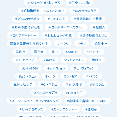
＃あ・い・う・え・おにぎり
＃甲斐マンガ塾
＃昭和町西条二区ふるさと祭り
＃はみがきのうた
＃どんな色が好き
＃しゃぼん玉
＃電話詐欺抑止装置
＃お茶の間に安心を
＃ゴールキーパースクール
＃蹴農人
＃ゴルフパートナー
＃北杜ヒュッゲの森
＃道の駅南きよさと
国指定重要無形民俗文化財
サークル
クラブ
美和神社
笛吹市
湯立祭
祭り
SADOYA
ワイナリー
アン・ヒョソブ
少年野球
SKYキャッスル
甲府市
天津司の舞
キム・ソヒョン
チェ・ウォニョン
チョン・ジュノ
オ・ナラ
ユン・セア
イ・テラン
ヨム・ジョンア
チン・ギジュ
キム・スルギ
#やまうた
#どんな色が好き
#しゃぼん玉
#スーシエンティーオリジナルソング
#歯科矯正歯科GOOD SMILE
#はみがきのうた
#スーシエンティー
#蓮照寺