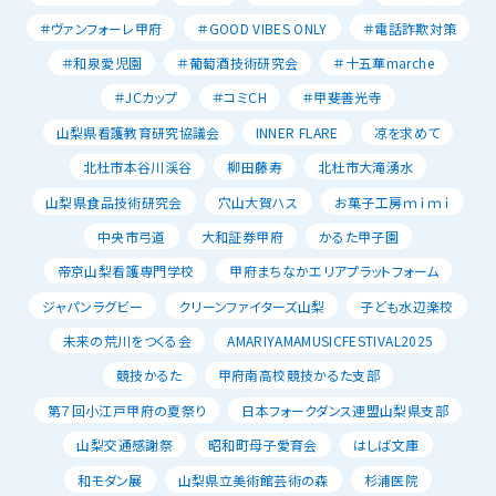
＃ヴァンフォーレ甲府
＃GOOD VIBES ONLY
＃電話詐欺対策
＃和泉愛児園
＃葡萄酒技術研究会
＃十五華marche
＃JCカップ
＃コミCH
＃甲斐善光寺
山梨県看護教育研究協議会
INNER FLARE
凉を求めて
北杜市本谷川渓谷
柳田藤寿
北杜市大滝湧水
山梨県食品技術研究会
穴山大賀ハス
お菓子工房ｍｉｍｉ
中央市弓道
大和証券甲府
かるた甲子園
帝京山梨看護専門学校
甲府まちなかエリアプラットフォーム
ジャパンラグビー
クリーンファイターズ山梨
子ども水辺楽校
未来の荒川をつくる会
AMARIYAMAMUSICFESTIVAL2025
競技かるた
甲府南高校競技かるた支部
第７回小江戸甲府の夏祭り
日本フォークダンス連盟山梨県支部
山梨交通感謝祭
昭和町母子愛育会
はしば文庫
和モダン展
山梨県立美術館芸術の森
杉浦医院