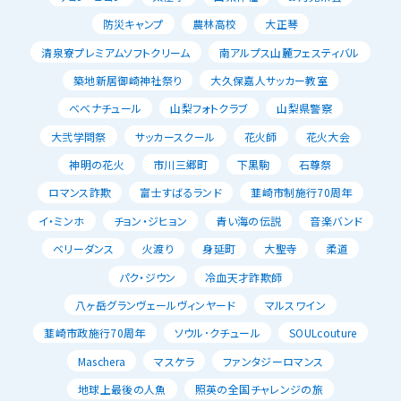
防災キャンプ
農林高校
大正琴
清泉寮プレミアムソフトクリーム
南アルプス山麓フェスティバル
築地新居御崎神社祭り
大久保嘉人サッカー教室
べべナチュール
山梨フォトクラブ
山梨県警察
大弐学問祭
サッカースクール
花火師
花火大会
神明の花火
市川三郷町
下黒駒
石尊祭
ロマンス詐欺
富士すばるランド
韮崎市制施行70周年
イ・ミンホ
チョン・ジヒョン
青い海の伝説
音楽バンド
ベリーダンス
火渡り
身延町
大聖寺
柔道
パク・ジウン
冷血天才詐欺師
八ヶ岳グランヴェールヴィンヤード
マルスワイン
韮崎市政施行70周年
ソウル･クチュール
SOULcouture
Maschera
マスケラ
ファンタジーロマンス
地球上最後の人魚
照英の全国チャレンジの旅