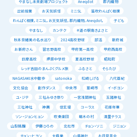
やまなし未来劇場プロジェクト
Aneqdot
郡内織物
出前授業
お天気妖怪
ミニSL
笛吹わんぱく相撲
わんぱく相撲，ミニSL，お天気妖怪，郡内織物，Aneqdot，
子ども
やまなし
カンテク
＃道の駅南きよさと
秋本奈緒美の名水巡り
2024高校野球
部活
新府城
お新府さん
習志野高校
甲府第一高校
甲府西高校
巨摩高校
押原中学校
夏高校野球
昭和町
レッド吉田のまんぷくグルメ旅
ふるさと
そらたび
NAGASAKI水中散歩
satonoka
松崎しげる
八代亜紀
文化協会
創作ダンス
中央市
韮崎市
イ・ボヨン
ユ・ジテ
三社みゆき祭り
一宮浅間神社
玉諸神社
三社神社
神輿
信玄堤
コーラス
花様年華
ソン・ジョンヒョン
吹奏楽団
萌木の村
清里テラス
山梨銘醸
伊藤ひろの
北杜市
チョン・ソニ
ジニョン
チョン・ヒヨン
太極拳
山県神社
お月見茶会