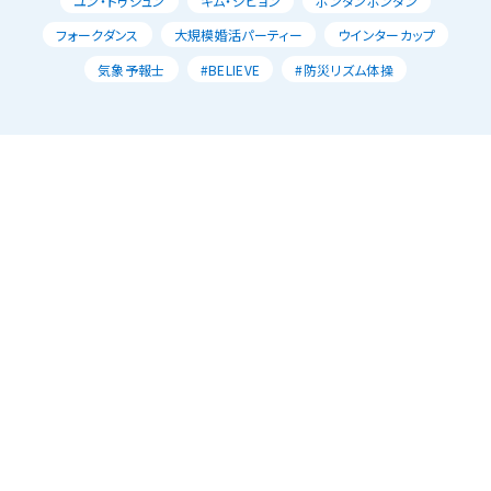
ユン・ドゥジュン
キム・ジヒョン
ポンダンポンダン
フォークダンス
大規模婚活パーティー
ウインターカップ
気象予報士
#BELIEVE
#防災リズム体操