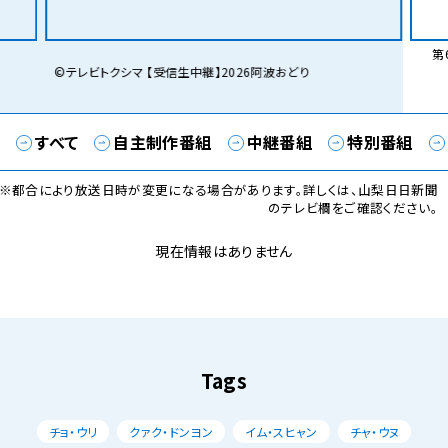
第6
©テレビトクシマ 【受信生中継】2026阿波おどり
すべて
自主制作番組
中継番組
特別番組
※都合により放送日時が変更になる場合があります。詳しくは、山梨日日新聞
のテレビ欄をご確認ください。
現在情報はありません
Tags
チョ・ウリ
クァク・ドンヨン
イム・スヒャン
チャ・ウヌ