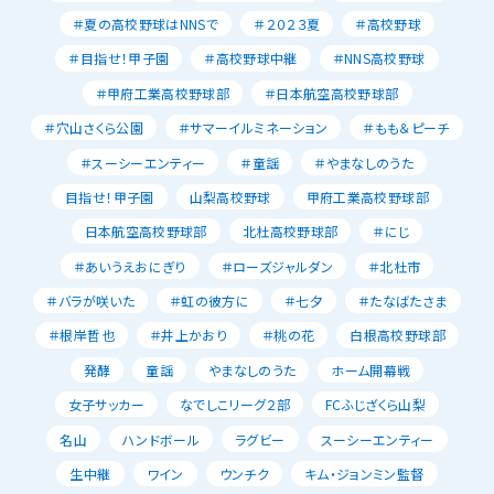
＃夏の高校野球はNNSで
＃２０２３夏
＃高校野球
＃目指せ！甲子園
＃高校野球中継
＃NNS高校野球
＃甲府工業高校野球部
＃日本航空高校野球部
＃穴山さくら公園
＃サマーイルミネーション
＃もも＆ピーチ
＃スーシーエンティー
＃童謡
＃やまなしのうた
目指せ！甲子園
山梨高校野球
甲府工業高校野球部
日本航空高校野球部
北杜高校野球部
＃にじ
＃あいうえおにぎり
＃ローズジャルダン
＃北杜市
＃バラが咲いた
＃虹の彼方に
＃七夕
＃たなばたさま
＃根岸哲也
＃井上かおり
＃桃の花
白根高校野球部
発酵
童謡
やまなしのうた
ホーム開幕戦
女子サッカー
なでしこリーグ２部
FCふじざくら山梨
名山
ハンドボール
ラグビー
スーシーエンティー
生中継
ワイン
ウンチク
キム・ジョンミン監督