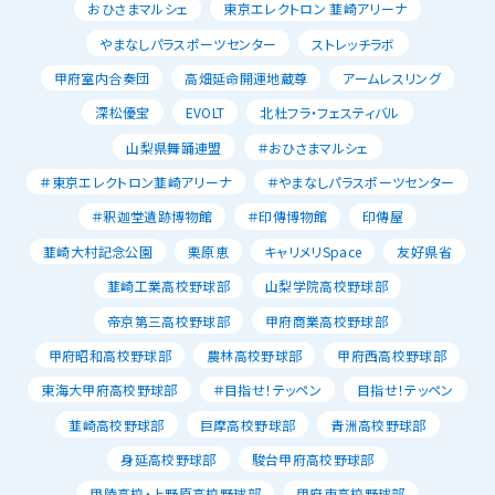
おひさまマルシェ
東京エレクトロン 韮崎アリーナ
やまなしパラスポーツセンター
ストレッチラボ
甲府室内合奏団
高畑延命開運地蔵尊
アームレスリング
深松優宝
EVOLT
北杜フラ・フェスティバル
山梨県舞踊連盟
＃おひさまマルシェ
＃東京エレクトロン韮崎アリーナ
＃やまなしパラスポーツセンター
＃釈迦堂遺跡博物館
＃印傳博物館
印傳屋
韮崎大村記念公園
栗原恵
キャリメリSpace
友好県省
韮崎工業高校野球部
山梨学院高校野球部
帝京第三高校野球部
甲府商業高校野球部
甲府昭和高校野球部
農林高校野球部
甲府西高校野球部
東海大甲府高校野球部
＃目指せ！テッペン
目指せ！テッペン
韮崎高校野球部
巨摩高校野球部
青洲高校野球部
身延高校野球部
駿台甲府高校野球部
甲陵高校・上野原高校野球部
甲府東高校野球部