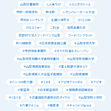
山梨交響楽団
しん★ちび
ふえふきマルシェ
甲府一校探求科
伸太郎
いそじバレーボール大会
甲州弁シンデレラ
五緒川津平太
さくらひめ
クロスフォー
二科会
信用金庫の日
認定NPO法人フードバンク山梨
フードバンクセット
芦川植樹祭
＃日本政策金融公庫
＃山梨学院大学
＃甲府年金事務所
＃すりだね香るカレーパン
＃山梨学院短期大学食物栄養科
＃山梨学院短期大学
＃山梨県建設業協会
＃富士眺望の湯ゆらり
＃山梨県新人大会空手道競技
＃山梨県警察
＃ハンコの町六郷
＃１８９
＃アピオブライダル
＃アピオ
＃航空祭
＃日本航空高校
＃情報通信設備協会
＃くるぐる
＃児童相談所虐待対応ダイヤル
＃山梨学院小学校
＃六華マルシェ
＃栗原恵
＃キャリメリSpace