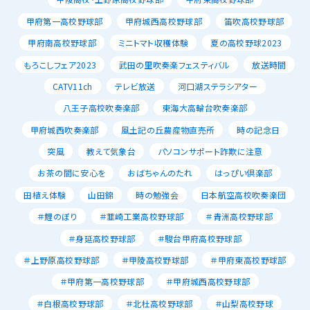
甲府第一高校野球部
甲府城西高校野球部
笛吹高校野球部
甲府南高校野球部
ミニトマト収穫体験
夏の高校野球2023
もろこしフェア2023
武田の里吹奏楽フェスティバル
放送時間
CATV11ch
テレビ放送
河口湖ステラシアター
八王子高校吹奏楽部
東海大高輪台吹奏楽部
甲府城西吹奏楽部
風土記の丘農産物直売所
時の記念日
突風
教えて気象台
パソコンサポート詐欺に注意
お茶の間に安心を
おばちゃんのたれ
はっぴい倶楽部
田植え体験
山田錦
時の勉強会
日本航空高校吹奏楽団
＃鯉のぼり
＃韮崎工業高校野球部
＃青洲高校野球部
＃身延高校野球部
＃駿台甲府高校野球部
＃上野原高校野球部
＃甲陵高校野球部
＃甲府東高校野球部
＃甲府第一高校野球部
＃甲府城西高校野球部
＃白根高校野球部
＃北杜高校野球部
＃山梨高校野球