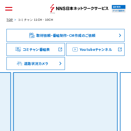
接続情報
IPv4で接続中
TOP
コミチャン 11CH・10CH
取材依頼・番組制作・CM作成のご依頼
個人のお客様
集合住宅オーナーの方
コミチャン番組表
Youtubeチャンネル
道路状況カメラ
法人のお客様
料金シミュレーション
資料請求