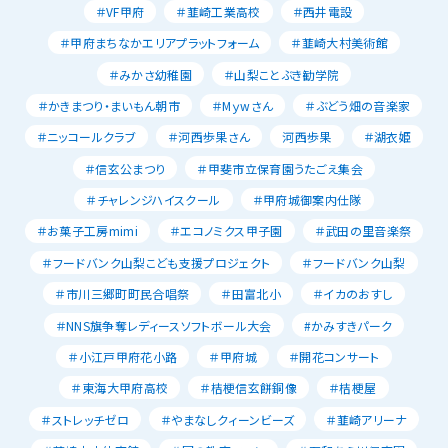
＃VF甲府
＃韮崎工業高校
＃西井電設
＃甲府まちなかエリアプラットフォーム
＃韮崎大村美術館
＃みかさ幼稚園
＃山梨ことぶき勧学院
＃かきまつり・まいもん朝市
＃Mｙwさん
＃ぶどう畑の音楽家
＃ニッコールクラブ
＃河西歩果さん
河西歩果
＃湖衣姫
＃信玄公まつり
＃甲斐市立保育園うたごえ集会
＃チャレンジハイスクール
＃甲府城御案内仕隊
＃お菓子工房mimi
＃エコノミクス甲子園
＃武田の里音楽祭
＃フードバンク山梨こども支援プロジェクト
＃フードバンク山梨
＃市川三郷町町民合唱祭
＃田富北小
＃イカのおすし
＃NNS旗争奪レディースソフトボール大会
#かみすきパーク
＃小江戸甲府花小路
＃甲府城
＃開花コンサート
＃東海大甲府高校
＃桔梗信玄餅銅像
＃桔梗屋
＃ストレッチゼロ
＃やまなしクィーンビーズ
＃韮崎アリーナ