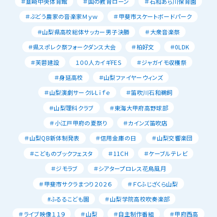
＃韮崎中央体育館
＃国の教育ローン
＃石和あら川保育園
＃ぶどう農家の音楽家Ｍｙｗ
＃甲斐市スケートボードパーク
＃山梨県高校総体サッカー男子決勝
＃大衆音楽祭
＃県スポレク祭フォークダンス大会
＃柏好文
＃0LDK
＃芙蓉建設
１００人カイギFES
＃ジャガイモ収穫祭
＃身延高校
＃山梨ファイヤーウィンズ
＃山梨演劇サークルLｉｆｅ
＃笛吹川石和鵜飼
＃山梨理科クラブ
＃東海大甲府高野球部
＃小江戸甲府の夏祭り
＃カインズ笛吹店
＃山梨QB新体制発表
＃信用金庫の日
＃山梨交響楽団
＃こどものブックフェスタ
＃11CH
＃ケーブルテレビ
＃ジモラブ
＃シアタープロレス花鳥風月
＃甲斐市サクラまつり２０２６
＃ＦＣふじざくら山梨
#ふるるこども園
＃山梨学院高校吹奏楽部
＃ライブ映像１１９
＃山梨
＃自主制作番組
＃甲府西高