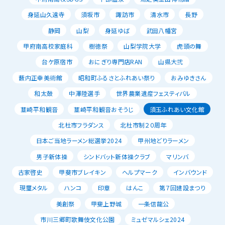
身延山久遠寺
須坂市
諏訪市
清水市
長野
静岡
山梨
身延ゆば
武田八幡宮
甲府南高校家庭科
樹徳祭
山梨学院大学
虎頭の舞
台ケ原宿市
おにぎり専門店RAN
山県大弐
薮内正幸美術館
昭和町ふるさとふれあい祭り
おみゆきさん
和太鼓
中澤陸選手
世界農業遺産フェスティバル
韮崎平和観音
韮崎平和観音おそうじ
須玉ふれあい文化館
北杜市フラダンス
北杜市制２０周年
日本ご当地ラーメン総選挙2024
甲州地どりラーメン
男子新体操
シンドバット新体操クラブ
マリンバ
古家啓史
甲斐市ブレイキン
ヘルプマーク
インバウンド
現璽メタル
ハンコ
印章
はんこ
第７回建設まつり
美創祭
甲斐上野城
一条信龍公
市川三郷町歌舞伎文化公園
ミュゼマルシェ2024