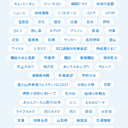
キム・ミンギュ
チン・セヨン
韓国ドラマ
地域の話題
ニュース
地域情報
ソフトボール
バスケ
J-POP
生放送
文化
歴史
古道
名水
野球
ゴルフ
隠し湯
K-POP
アニソン
鉄道
渋滞
天気
風景美
将棋
サッカー
高校野球
登山
アイドル
ジモラブ
河口湖南中吹奏楽部
熟成黒たまご
棚田のある風景
甲斐市
棚田
御領棚田
根岸哲也
井上かおり
桃の花
あいうえおにぎり
モルック
青楓美術館
吹奏楽部
甲府の水
富士山吹奏楽フェスティバル2023
お知らせ隊
花耶
押原小学校ビオトープ
花の日
田植え体験会
おらんうーたん発行20年
にじ
もも＆ピーチ
ライブカメラ
河川カメラ
河川
妖怪
お天気
気象
知事会見
山梨県
再放送
交通情報