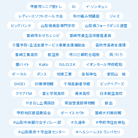
甲斐市シニア筋トレ
IU
イ･ソンギュン
レディースソフトボール大会
秋の編み物講座
ジャズ
ビッグバンド
山梨県美容専門学校
山梨県フォークダンス連盟
韮崎市おせちレシピ
韮崎市食生活改善推進員
介護予防・生活支援サービス事業支援補助金
笛吹市長寿支援課
韮崎工業高校
航空祭
市川三郷町合唱祭
凧づくり
闇バイト
KaKo
カルロスＫ
イオンモール甲府昭和
ボーカル
ダンス
地建工業
金桜神社
愛宕山 結
SHOEI
印傳博物館
千塚高齢者学級
ビッグベアーズ
クラブYSA
富士学苑高校
青洲高校
日本航空高校
やまなし土偶探訪
釈迦堂遺跡博物館
献血
甲府地区建設業協会
ボーイスカウト
韮崎大村美術館
＃山梨中央銀行女子バレー部
＃久遠寺
＃甲府市住吉神社
＃山梨県赤十字血液センター
＃ヘルシーレストランパセリ