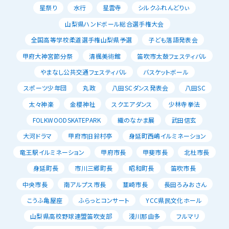
星祭り
水行
星雲寺
シルクふれんどりぃ
山梨県ハンドボール総合選手権大会
全国高等学校柔道選手権山梨県予選
子ども落語発表会
甲府大神宮節分祭
清楓美術館
笛吹市太鼓フェスティバル
やまなし公共交通フェスティバル
バスケットボール
スポーツ少年団
丸政
八田SCダンス発表会
八田SC
太々神楽
金櫻神社
スクエアダンス
少林寺拳法
FOLKWOODSKATEPARK
織のなかま展
武田信玄
大河ドラマ
甲府市旧鈴村亭
身延町西嶋イルミネーション
竜王駅イルミネーション
甲府市長
甲斐市長
北杜市長
身延町長
市川三郷町長
昭和町長
笛吹市長
中央市長
南アルプス市長
韮崎市長
長田ろみおさん
こうふ亀屋座
ふらっとコンサート
YCC県民文化ホール
山梨県高校野球連盟笛吹支部
淺川那由多
フルマリ