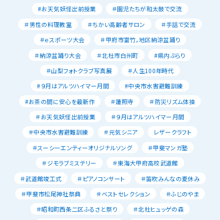
#お天気妖怪出前授業
＃園児たちが和太鼓で交流
＃男性の料理教室
＃ちかい高齢者サロン
＃手話で交流
＃ｅスポーツ大会
＃甲府市富竹，地区納涼盆踊り
＃納涼盆踊り大会
＃北杜市白州町
#県内ぶらり
＃山梨フォトクラブ写真展
＃人生100年時代
#９月はアルツハイマー月間
#中央市水害避難訓練
#お茶の間に安心を最新作
＃蓮照寺
＃防災リズム体操
＃お天気妖怪出前授業
＃９月はアルツハイマー月間
＃中央市水害避難訓練
＃元気シニア
レザークラフト
＃スーシーエンティーオリジナルソング
＃甲斐マンガ塾
＃ジモラブミステリー
＃東海大甲府高校武道館
＃武道館竣工式
＃ピアノコンサート
＃笛吹みんなの夏休み
＃甲斐市松尾神社祭典
＃ベストセレクション
＃ふじのやま
＃昭和町西条二区ふるさと祭り
＃北杜ヒュッゲの森