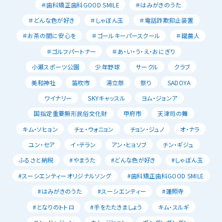
＃歯科矯正歯科GOOD SMILE
＃はみがきのうた
＃どんな色が好き
＃しゃぼん玉
＃電話詐欺抑止装置
＃お茶の間に安心を
＃ゴールキーパースクール
＃蹴農人
＃ゴルフパートナー
＃あ・い・う・え・おにぎり
小瀬スポーツ公園
少年野球
サークル
クラブ
美和神社
笛吹市
湯立祭
祭り
SADOYA
ワイナリー
SKYキャッスル
ヨム・ジョンア
国指定重要無形民俗文化財
甲府市
天津司の舞
キム・ソヒョン
チェ・ウォニョン
チョン・ジュノ
オ・ナラ
ユン・セア
イ・テラン
アン・ヒョソブ
チン・ギジュ
ふるさと納税
#やまうた
#どんな色が好き
#しゃぼん玉
#スーシエンティーオリジナルソング
#歯科矯正歯科GOOD SMILE
#はみがきのうた
#スーシエンティー
#蓮照寺
#となりのトトロ
#手をたたきましょう
キム・スルギ