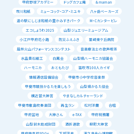
甲府野球アカデミー
ドッグカフェ庵
＆maman
市川和紙
ミューコック・コア・ミユキ
八ヶ岳ベーカーズ
道の駅にしじま和紙の里かみすきパーク
M・Cカンタービレ
エコしょうわ2025
山梨ジュエリーミュージアム
小江戸甲府花小路
防災ふえふき
韮崎東ケ丘病院
風林火山パフォーマンスコンテスト
音楽療法士の歌声喫茶
水晶貴石細工
白鳳会
山梨県ハーモニカ協議会
ハーモニカ
おともたび
笛吹市100人カイギ
情報通信設備協会
甲斐市小中学校音楽祭
甲斐市競技かるたを楽しもう
山梨県かるた協会
横近習大神宮
やまなしカルチャーランド
甲斐市敷島吹奏楽団
再生ラン
松村洋蘭
合唱
甲府盆地
大神さん
e-TAX
甲府税務署
山梨鈴木助成財団
酒折連歌
柳町大神宮
甲府南高校SDGｓ
下部温泉
湯之奥金山博物館