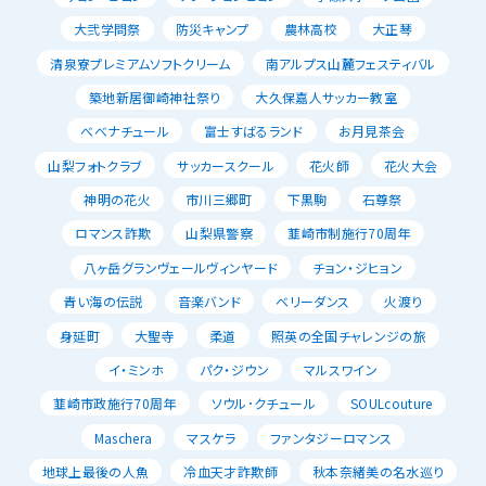
大弐学問祭
防災キャンプ
農林高校
大正琴
清泉寮プレミアムソフトクリーム
南アルプス山麓フェスティバル
築地新居御崎神社祭り
大久保嘉人サッカー教室
べべナチュール
富士すばるランド
お月見茶会
山梨フォトクラブ
サッカースクール
花火師
花火大会
神明の花火
市川三郷町
下黒駒
石尊祭
ロマンス詐欺
山梨県警察
韮崎市制施行70周年
八ヶ岳グランヴェールヴィンヤード
チョン・ジヒョン
青い海の伝説
音楽バンド
ベリーダンス
火渡り
身延町
大聖寺
柔道
照英の全国チャレンジの旅
イ・ミンホ
パク・ジウン
マルスワイン
韮崎市政施行70周年
ソウル･クチュール
SOULcouture
Maschera
マスケラ
ファンタジーロマンス
地球上最後の人魚
冷血天才詐欺師
秋本奈緒美の名水巡り