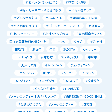
＃あ・い・う・え・おにぎり
＃甲斐マンガ塾
＃昭和町西条二区ふるさと祭り
＃はみがきのうた
＃どんな色が好き
＃しゃぼん玉
＃電話詐欺抑止装置
＃お茶の間に安心を
＃ゴールキーパースクール
＃蹴農人
＃ゴルフパートナー
＃北杜ヒュッゲの森
＃道の駅南きよさと
国指定重要無形民俗文化財
サークル
クラブ
美和神社
笛吹市
湯立祭
祭り
SADOYA
ワイナリー
アン・ヒョソブ
少年野球
SKYキャッスル
甲府市
天津司の舞
キム・ソヒョン
チェ・ウォニョン
チョン・ジュノ
オ・ナラ
ユン・セア
イ・テラン
ヨム・ジョンア
チン・ギジュ
キム・スルギ
#やまうた
#どんな色が好き
#しゃぼん玉
#スーシエンティーオリジナルソング
#歯科矯正歯科GOOD SMILE
#はみがきのうた
#スーシエンティー
#蓮照寺