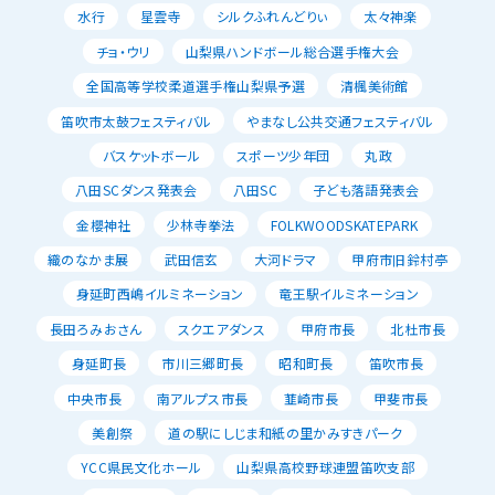
水行
星雲寺
シルクふれんどりぃ
太々神楽
チョ・ウリ
山梨県ハンドボール総合選手権大会
全国高等学校柔道選手権山梨県予選
清楓美術館
笛吹市太鼓フェスティバル
やまなし公共交通フェスティバル
バスケットボール
スポーツ少年団
丸政
八田SCダンス発表会
八田SC
子ども落語発表会
金櫻神社
少林寺拳法
FOLKWOODSKATEPARK
織のなかま展
武田信玄
大河ドラマ
甲府市旧鈴村亭
身延町西嶋イルミネーション
竜王駅イルミネーション
長田ろみおさん
スクエアダンス
甲府市長
北杜市長
身延町長
市川三郷町長
昭和町長
笛吹市長
中央市長
南アルプス市長
韮崎市長
甲斐市長
美創祭
道の駅にしじま和紙の里かみすきパーク
YCC県民文化ホール
山梨県高校野球連盟笛吹支部