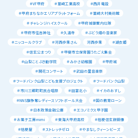
＃VF甲府
＃韮崎工業高校
＃西井電設
＃甲府まちなかエリアプラットフォーム
＃韮崎大村美術館
＃チャレンジハイスクール
＃甲府城御案内仕隊
＃甲府市住吉神社
＃久遠寺
＃ぶどう畑の音楽家
＃ニッコールクラブ
＃河西歩果さん
河西歩果
＃湖衣姫
＃信玄公まつり
＃甲斐市立保育園うたごえ集会
＃山梨ことぶき勧学院
＃みかさ幼稚園
＃甲府城
＃開花コンサート
＃武田の里音楽祭
＃フードバンク山梨こども支援プロジェクト
＃フードバンク山梨
＃市川三郷町町民合唱祭
＃田富北小
＃イカのおすし
＃NNS旗争奪レディースソフトボール大会
＃国の教育ローン
＃日本政策金融公庫
＃エコノミクス甲子園
＃お菓子工房mimi
＃東海大甲府高校
＃桔梗信玄餅銅像
＃桔梗屋
＃ストレッチゼロ
＃やまなしクィーンビーズ