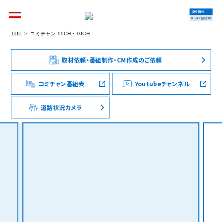
接続情報
IPv4で接続中
TOP
コミチャン 11CH・10CH
取材依頼・番組制作・CM作成のご依頼
個人のお客様
集合住宅オーナーの方
コミチャン番組表
Youtubeチャンネル
道路状況カメラ
法人のお客様
料金シミュレーション
資料請求