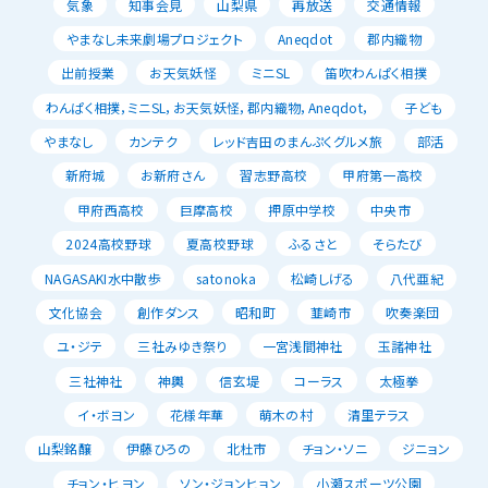
気象
知事会見
山梨県
再放送
交通情報
やまなし未来劇場プロジェクト
Aneqdot
郡内織物
出前授業
お天気妖怪
ミニSL
笛吹わんぱく相撲
わんぱく相撲，ミニSL，お天気妖怪，郡内織物，Aneqdot，
子ども
やまなし
カンテク
レッド吉田のまんぷくグルメ旅
部活
新府城
お新府さん
習志野高校
甲府第一高校
甲府西高校
巨摩高校
押原中学校
中央市
2024高校野球
夏高校野球
ふるさと
そらたび
NAGASAKI水中散歩
satonoka
松崎しげる
八代亜紀
文化協会
創作ダンス
昭和町
韮崎市
吹奏楽団
ユ・ジテ
三社みゆき祭り
一宮浅間神社
玉諸神社
三社神社
神輿
信玄堤
コーラス
太極拳
イ・ボヨン
花様年華
萌木の村
清里テラス
山梨銘醸
伊藤ひろの
北杜市
チョン・ソニ
ジニョン
チョン・ヒヨン
ソン・ジョンヒョン
小瀬スポーツ公園