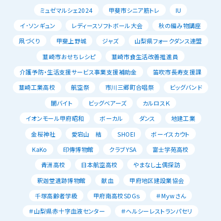
ミュゼマルシェ2024
甲斐市シニア筋トレ
IU
イ･ソンギュン
レディースソフトボール大会
秋の編み物講座
凧づくり
甲斐上野城
ジャズ
山梨県フォークダンス連盟
韮崎市おせちレシピ
韮崎市食生活改善推進員
介護予防・生活支援サービス事業支援補助金
笛吹市長寿支援課
韮崎工業高校
航空祭
市川三郷町合唱祭
ビッグバンド
闇バイト
ビッグベアーズ
カルロスＫ
イオンモール甲府昭和
ボーカル
ダンス
地建工業
金桜神社
愛宕山 結
SHOEI
ボーイスカウト
KaKo
印傳博物館
クラブYSA
富士学苑高校
青洲高校
日本航空高校
やまなし土偶探訪
釈迦堂遺跡博物館
献血
甲府地区建設業協会
千塚高齢者学級
甲府南高校SDGｓ
＃Mｙwさん
＃山梨県赤十字血液センター
＃ヘルシーレストランパセリ