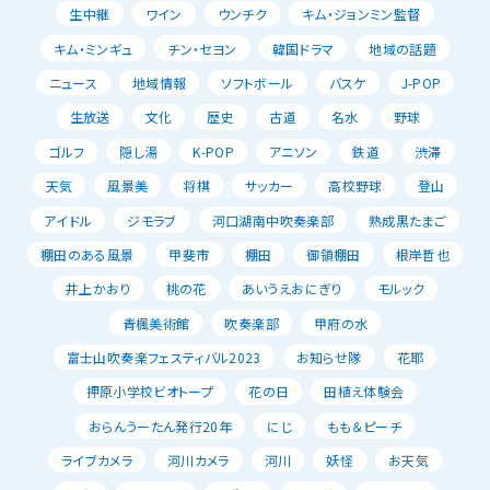
生中継
ワイン
ウンチク
キム・ジョンミン監督
キム・ミンギュ
チン・セヨン
韓国ドラマ
地域の話題
ニュース
地域情報
ソフトボール
バスケ
J-POP
生放送
文化
歴史
古道
名水
野球
ゴルフ
隠し湯
K-POP
アニソン
鉄道
渋滞
天気
風景美
将棋
サッカー
高校野球
登山
アイドル
ジモラブ
河口湖南中吹奏楽部
熟成黒たまご
棚田のある風景
甲斐市
棚田
御領棚田
根岸哲也
井上かおり
桃の花
あいうえおにぎり
モルック
青楓美術館
吹奏楽部
甲府の水
富士山吹奏楽フェスティバル2023
お知らせ隊
花耶
押原小学校ビオトープ
花の日
田植え体験会
おらんうーたん発行20年
にじ
もも＆ピーチ
ライブカメラ
河川カメラ
河川
妖怪
お天気