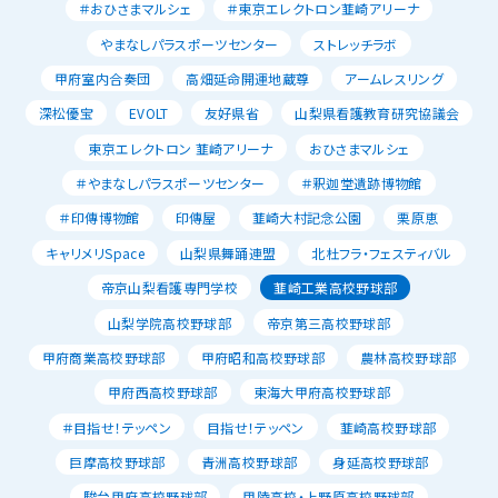
＃おひさまマルシェ
＃東京エレクトロン韮崎アリーナ
やまなしパラスポーツセンター
ストレッチラボ
甲府室内合奏団
高畑延命開運地蔵尊
アームレスリング
深松優宝
EVOLT
友好県省
山梨県看護教育研究協議会
東京エレクトロン 韮崎アリーナ
おひさまマルシェ
＃やまなしパラスポーツセンター
＃釈迦堂遺跡博物館
＃印傳博物館
印傳屋
韮崎大村記念公園
栗原恵
キャリメリSpace
山梨県舞踊連盟
北杜フラ・フェスティバル
帝京山梨看護専門学校
韮崎工業高校野球部
山梨学院高校野球部
帝京第三高校野球部
甲府商業高校野球部
甲府昭和高校野球部
農林高校野球部
甲府西高校野球部
東海大甲府高校野球部
＃目指せ！テッペン
目指せ！テッペン
韮崎高校野球部
巨摩高校野球部
青洲高校野球部
身延高校野球部
駿台甲府高校野球部
甲陵高校・上野原高校野球部