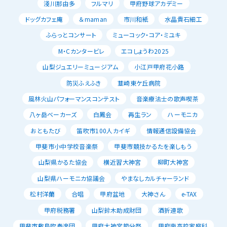
淺川那由多
フルマリ
甲府野球アカデミー
ドッグカフェ庵
＆maman
市川和紙
水晶貴石細工
ふらっとコンサート
ミューコック・コア・ミユキ
M・Cカンタービレ
エコしょうわ2025
山梨ジュエリーミュージアム
小江戸甲府花小路
防災ふえふき
韮崎東ケ丘病院
風林火山パフォーマンスコンテスト
音楽療法士の歌声喫茶
八ヶ岳ベーカーズ
白鳳会
再生ラン
ハーモニカ
おともたび
笛吹市100人カイギ
情報通信設備協会
甲斐市小中学校音楽祭
甲斐市競技かるたを楽しもう
山梨県かるた協会
横近習大神宮
柳町大神宮
山梨県ハーモニカ協議会
やまなしカルチャーランド
松村洋蘭
合唱
甲府盆地
大神さん
e-TAX
甲府税務署
山梨鈴木助成財団
酒折連歌
甲斐市敷島吹奏楽団
甲府大神宮節分祭
甲府南高校家庭科