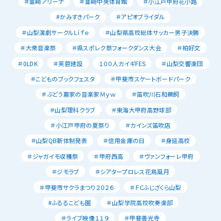
＃韮崎アリーナ
＃韮崎中央体育館
＃小江戸甲府花小路
#かみすきパーク
＃アピオブライダル
＃山梨演劇サークルLｉｆｅ
＃山梨県高校総体サッカー男子決勝
＃大衆音楽祭
＃県スポレク祭フォークダンス大会
＃柏好文
＃0LDK
＃芙蓉建設
１００人カイギFES
＃山梨交響楽団
＃こどものブックフェスタ
＃甲斐市スケートボードパーク
＃ぶどう農家の音楽家Ｍｙｗ
＃笛吹川石和鵜飼
＃山梨理科クラブ
＃東海大甲府高野球部
＃小江戸甲府の夏祭り
＃カインズ笛吹店
＃山梨QB新体制発表
＃信用金庫の日
＃身延高校
＃ジャガイモ収穫祭
＃甲府西高
＃ヴァンフォーレ甲府
＃ジモラブ
＃シアタープロレス花鳥風月
＃甲斐市サクラまつり２０２６
＃ＦＣふじざくら山梨
#ふるるこども園
＃山梨学院高校吹奏楽部
＃ライブ映像１１９
＃甲斐善光寺