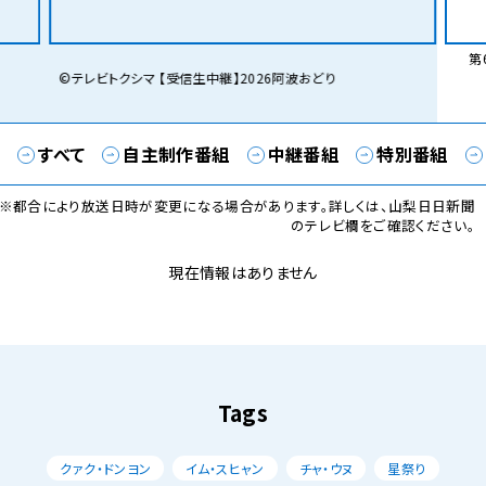
第6
©テレビトクシマ 【受信生中継】2026阿波おどり
すべて
自主制作番組
中継番組
特別番組
※都合により放送日時が変更になる場合があります。詳しくは、山梨日日新聞
のテレビ欄をご確認ください。
現在情報はありません
Tags
クァク・ドンヨン
イム・スヒャン
チャ・ウヌ
星祭り