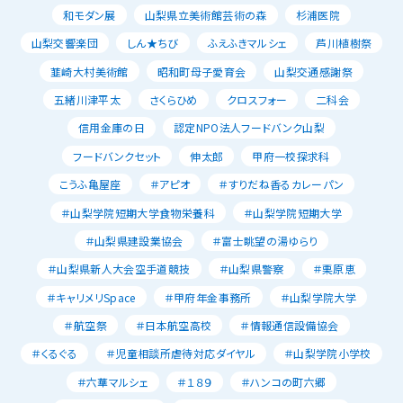
和モダン展
山梨県立美術館芸術の森
杉浦医院
山梨交響楽団
しん★ちび
ふえふきマルシェ
芦川植樹祭
韮崎大村美術館
昭和町母子愛育会
山梨交通感謝祭
五緒川津平太
さくらひめ
クロスフォー
二科会
信用金庫の日
認定NPO法人フードバンク山梨
フードバンクセット
伸太郎
甲府一校探求科
こうふ亀屋座
＃アピオ
＃すりだね香るカレーパン
＃山梨学院短期大学食物栄養科
＃山梨学院短期大学
＃山梨県建設業協会
＃富士眺望の湯ゆらり
＃山梨県新人大会空手道競技
＃山梨県警察
＃栗原恵
＃キャリメリSpace
＃甲府年金事務所
＃山梨学院大学
＃航空祭
＃日本航空高校
＃情報通信設備協会
＃くるぐる
＃児童相談所虐待対応ダイヤル
＃山梨学院小学校
＃六華マルシェ
＃１８９
＃ハンコの町六郷