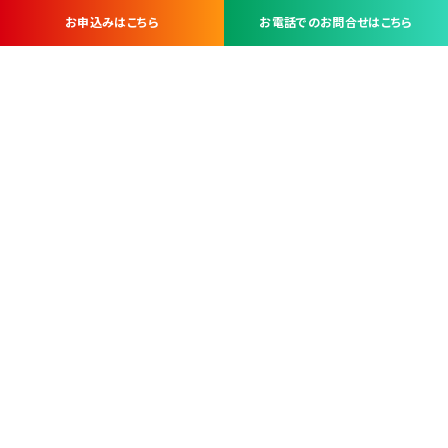
お申込みはこちら
お電話でのお問合せはこちら
お問い合わせ・お申し込みは
※当社は山梨県内 7 市 3 町を対象にケーブルテレビ・インターネ
ットサービスを提供する会社です。
総合受電窓口
コンタクトセンター
TEL.055-251-7111
甲府市北口2-14-14
MAP
＜電話＞ 月～金 9：00～19：00、（土・日・祝日）9：00～17：00
＜窓口＞ 月～土 9：00～16：30 ※日・祝日を除く
本社営業部