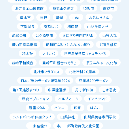
湯之奥金山博物館
身延山久遠寺
須坂市
諏訪市
清水市
長野
静岡
山梨
おみゆきさん
下部温泉
身延ゆば
樹徳祭
山梨学院大学
虎頭の舞
台ケ原宿市
おにぎり専門店RAN
山県大弐
薮内正幸美術館
昭和町ふるさとふれあい祭り
武田八幡宮
和太鼓
マリンバ
世界農業遺産フェスティバル
韮崎平和観音
韮崎平和観音おそうじ
須玉ふれあい文化館
北杜市フラダンス
北杜市制２０周年
日本ご当地ラーメン総選挙2024
甲州地どりラーメン
第７回建設まつり
中澤陸選手
男子新体操
古家啓史
甲斐市ブレイキン
ヘルプマーク
インバウンド
現璽メタル
ハンコ
印章
はんこ
シンドバット新体操クラブ
山県神社
山梨県美容専門学校
一条信龍公
市川三郷町歌舞伎文化公園