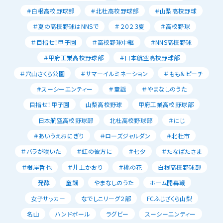
＃白根高校野球部
＃北杜高校野球部
＃山梨高校野球
＃夏の高校野球はNNSで
＃２０２３夏
＃高校野球
＃目指せ！甲子園
＃高校野球中継
＃NNS高校野球
＃甲府工業高校野球部
＃日本航空高校野球部
＃穴山さくら公園
＃サマーイルミネーション
＃もも＆ピーチ
＃スーシーエンティー
＃童謡
＃やまなしのうた
目指せ！甲子園
山梨高校野球
甲府工業高校野球部
日本航空高校野球部
北杜高校野球部
＃にじ
＃あいうえおにぎり
＃ローズジャルダン
＃北杜市
＃バラが咲いた
＃虹の彼方に
＃七夕
＃たなばたさま
＃根岸哲也
＃井上かおり
＃桃の花
白根高校野球部
発酵
童謡
やまなしのうた
ホーム開幕戦
女子サッカー
なでしこリーグ２部
FCふじざくら山梨
名山
ハンドボール
ラグビー
スーシーエンティー