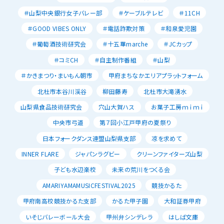
＃山梨中央銀行女子バレー部
＃ケーブルテレビ
＃11CH
＃GOOD VIBES ONLY
＃電話詐欺対策
＃和泉愛児園
＃葡萄酒技術研究会
＃十五華marche
＃JCカップ
＃コミCH
＃自主制作番組
＃山梨
＃かきまつり・まいもん朝市
甲府まちなかエリアプラットフォーム
北杜市本谷川渓谷
柳田藤寿
北杜市大滝湧水
山梨県食品技術研究会
穴山大賀ハス
お菓子工房ｍｉｍｉ
中央市弓道
第７回小江戸甲府の夏祭り
日本フォークダンス連盟山梨県支部
凉を求めて
INNER FLARE
ジャパンラグビー
クリーンファイターズ山梨
子ども水辺楽校
未来の荒川をつくる会
AMARIYAMAMUSICFESTIVAL2025
競技かるた
甲府南高校競技かるた支部
かるた甲子園
大和証券甲府
いそじバレーボール大会
甲州弁シンデレラ
はしば文庫