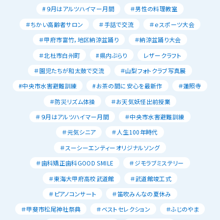
#９月はアルツハイマー月間
＃男性の料理教室
＃ちかい高齢者サロン
＃手話で交流
＃ｅスポーツ大会
＃甲府市富竹，地区納涼盆踊り
＃納涼盆踊り大会
＃北杜市白州町
#県内ぶらり
レザークラフト
＃園児たちが和太鼓で交流
＃山梨フォトクラブ写真展
#中央市水害避難訓練
#お茶の間に安心を最新作
＃蓮照寺
＃防災リズム体操
＃お天気妖怪出前授業
＃９月はアルツハイマー月間
＃中央市水害避難訓練
＃元気シニア
＃人生100年時代
＃スーシーエンティーオリジナルソング
＃歯科矯正歯科GOOD SMILE
＃ジモラブミステリー
＃東海大甲府高校武道館
＃武道館竣工式
＃ピアノコンサート
＃笛吹みんなの夏休み
＃甲斐市松尾神社祭典
＃ベストセレクション
＃ふじのやま