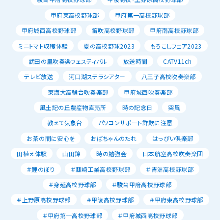
甲府東高校野球部
甲府第一高校野球部
甲府城西高校野球部
笛吹高校野球部
甲府南高校野球部
ミニトマト収穫体験
夏の高校野球2023
もろこしフェア2023
武田の里吹奏楽フェスティバル
放送時間
CATV11ch
テレビ放送
河口湖ステラシアター
八王子高校吹奏楽部
東海大高輪台吹奏楽部
甲府城西吹奏楽部
風土記の丘農産物直売所
時の記念日
突風
教えて気象台
パソコンサポート詐欺に注意
お茶の間に安心を
おばちゃんのたれ
はっぴい倶楽部
田植え体験
山田錦
時の勉強会
日本航空高校吹奏楽団
＃鯉のぼり
＃韮崎工業高校野球部
＃青洲高校野球部
＃身延高校野球部
＃駿台甲府高校野球部
＃上野原高校野球部
＃甲陵高校野球部
＃甲府東高校野球部
＃甲府第一高校野球部
＃甲府城西高校野球部