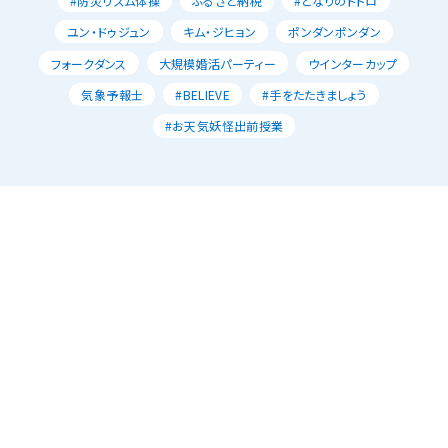
#防災リズム体操
ふるさと納税
#となりのトトロ
ユン・ドゥジュン
キム・ジヒョン
ポンダンポンダン
フォークダンス
大規模婚活パーティー
ウインターカップ
気象予報士
#BELIEVE
#手をたたきましょう
#お天気妖怪出前授業