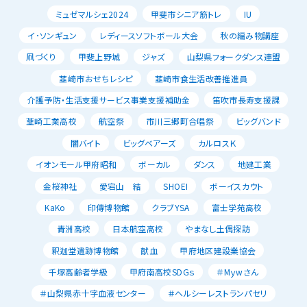
ミュゼマルシェ2024
甲斐市シニア筋トレ
IU
イ･ソンギュン
レディースソフトボール大会
秋の編み物講座
凧づくり
甲斐上野城
ジャズ
山梨県フォークダンス連盟
韮崎市おせちレシピ
韮崎市食生活改善推進員
介護予防・生活支援サービス事業支援補助金
笛吹市長寿支援課
韮崎工業高校
航空祭
市川三郷町合唱祭
ビッグバンド
闇バイト
ビッグベアーズ
カルロスＫ
イオンモール甲府昭和
ボーカル
ダンス
地建工業
金桜神社
愛宕山 結
SHOEI
ボーイスカウト
KaKo
印傳博物館
クラブYSA
富士学苑高校
青洲高校
日本航空高校
やまなし土偶探訪
釈迦堂遺跡博物館
献血
甲府地区建設業協会
千塚高齢者学級
甲府南高校SDGｓ
＃Mｙwさん
＃山梨県赤十字血液センター
＃ヘルシーレストランパセリ