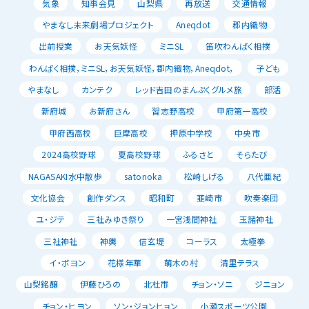
気象
知事会見
山梨県
再放送
交通情報
やまなし未来劇場プロジェクト
Aneqdot
郡内織物
出前授業
お天気妖怪
ミニSL
笛吹わんぱく相撲
わんぱく相撲，ミニSL，お天気妖怪，郡内織物，Aneqdot，
子ども
やまなし
カンテク
レッド吉田のまんぷくグルメ旅
部活
新府城
お新府さん
習志野高校
甲府第一高校
甲府西高校
巨摩高校
押原中学校
中央市
2024高校野球
夏高校野球
ふるさと
そらたび
NAGASAKI水中散歩
satonoka
松崎しげる
八代亜紀
文化協会
創作ダンス
昭和町
韮崎市
吹奏楽団
ユ・ジテ
三社みゆき祭り
一宮浅間神社
玉諸神社
三社神社
神輿
信玄堤
コーラス
太極拳
イ・ボヨン
花様年華
萌木の村
清里テラス
山梨銘醸
伊藤ひろの
北杜市
チョン・ソニ
ジニョン
チョン・ヒヨン
ソン・ジョンヒョン
小瀬スポーツ公園