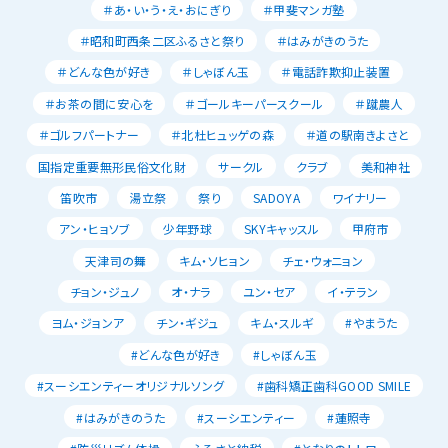
＃あ・い・う・え・おにぎり
＃甲斐マンガ塾
＃昭和町西条二区ふるさと祭り
＃はみがきのうた
＃どんな色が好き
＃しゃぼん玉
＃電話詐欺抑止装置
＃お茶の間に安心を
＃ゴールキーパースクール
＃蹴農人
＃ゴルフパートナー
＃北杜ヒュッゲの森
＃道の駅南きよさと
国指定重要無形民俗文化財
サークル
クラブ
美和神社
笛吹市
湯立祭
祭り
SADOYA
ワイナリー
アン・ヒョソブ
少年野球
SKYキャッスル
甲府市
天津司の舞
キム・ソヒョン
チェ・ウォニョン
チョン・ジュノ
オ・ナラ
ユン・セア
イ・テラン
ヨム・ジョンア
チン・ギジュ
キム・スルギ
#やまうた
#どんな色が好き
#しゃぼん玉
#スーシエンティーオリジナルソング
#歯科矯正歯科GOOD SMILE
#はみがきのうた
#スーシエンティー
#蓮照寺