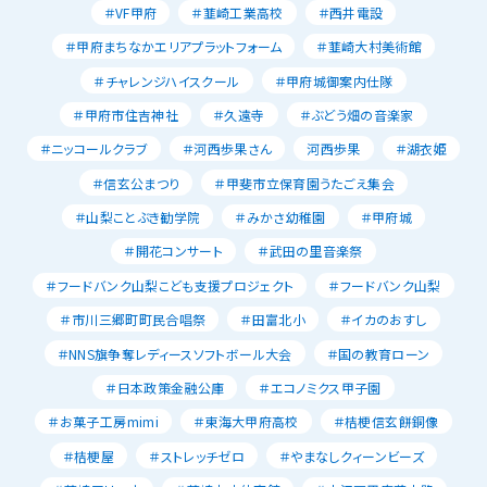
＃VF甲府
＃韮崎工業高校
＃西井電設
＃甲府まちなかエリアプラットフォーム
＃韮崎大村美術館
＃チャレンジハイスクール
＃甲府城御案内仕隊
＃甲府市住吉神社
＃久遠寺
＃ぶどう畑の音楽家
＃ニッコールクラブ
＃河西歩果さん
河西歩果
＃湖衣姫
＃信玄公まつり
＃甲斐市立保育園うたごえ集会
＃山梨ことぶき勧学院
＃みかさ幼稚園
＃甲府城
＃開花コンサート
＃武田の里音楽祭
＃フードバンク山梨こども支援プロジェクト
＃フードバンク山梨
＃市川三郷町町民合唱祭
＃田富北小
＃イカのおすし
＃NNS旗争奪レディースソフトボール大会
＃国の教育ローン
＃日本政策金融公庫
＃エコノミクス甲子園
＃お菓子工房mimi
＃東海大甲府高校
＃桔梗信玄餅銅像
＃桔梗屋
＃ストレッチゼロ
＃やまなしクィーンビーズ