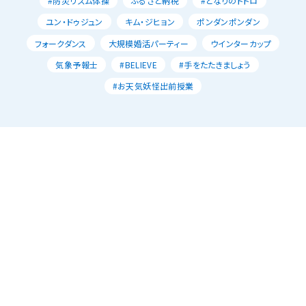
#防災リズム体操
ふるさと納税
#となりのトトロ
ユン・ドゥジュン
キム・ジヒョン
ポンダンポンダン
フォークダンス
大規模婚活パーティー
ウインターカップ
気象予報士
#BELIEVE
#手をたたきましょう
#お天気妖怪出前授業