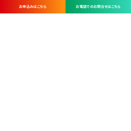
お申込みはこちら
お電話でのお問合せはこちら
お問い合わせ・お申し込みは
※当社は山梨県内 7 市 3 町を対象にケーブルテレビ・インターネ
ットサービスを提供する会社です。
総合受電窓口
コンタクトセンター
TEL.055-251-7111
甲府市北口2-14-14
MAP
＜電話＞ 月～金 9：00～19：00、（土・日・祝日）9：00～17：00
＜窓口＞ 月～土 9：00～16：30 ※日・祝日を除く
本社営業部