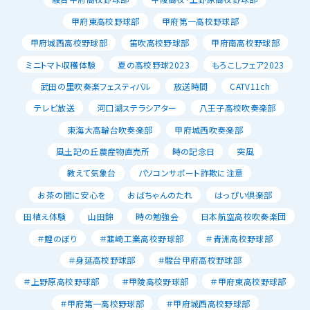
甲府東高校野球部
甲府第一高校野球部
甲府城西高校野球部
笛吹高校野球部
甲府南高校野球部
ミニトマト収穫体験
夏の高校野球2023
もろこしフェア2023
武田の里吹奏楽フェスティバル
放送時間
CATV11ch
テレビ放送
河口湖ステラシアター
八王子高校吹奏楽部
東海大高輪台吹奏楽部
甲府城西吹奏楽部
風土記の丘農産物直売所
時の記念日
突風
教えて気象台
パソコンサポート詐欺に注意
お茶の間に安心を
おばちゃんのたれ
はっぴい倶楽部
田植え体験
山田錦
時の勉強会
日本航空高校吹奏楽団
＃鯉のぼり
＃韮崎工業高校野球部
＃青洲高校野球部
＃身延高校野球部
＃駿台甲府高校野球部
＃上野原高校野球部
＃甲陵高校野球部
＃甲府東高校野球部
＃甲府第一高校野球部
＃甲府城西高校野球部