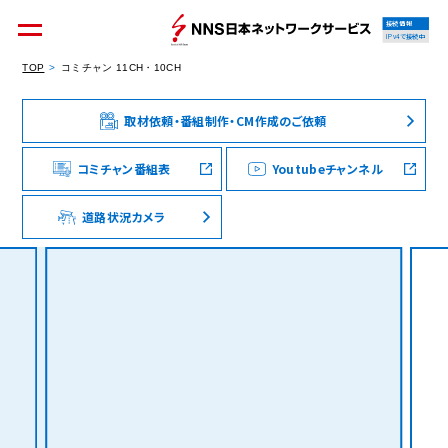
接続情報
IPv4で接続中
TOP
コミチャン 11CH・10CH
取材依頼・番組制作・CM作成のご依頼
個人のお客様
集合住宅オーナーの方
コミチャン番組表
Youtubeチャンネル
道路状況カメラ
法人のお客様
料金シミュレーション
資料請求