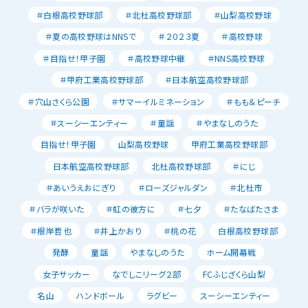
＃白根高校野球部
＃北杜高校野球部
＃山梨高校野球
＃夏の高校野球はNNSで
＃２０２３夏
＃高校野球
＃目指せ！甲子園
＃高校野球中継
＃NNS高校野球
＃甲府工業高校野球部
＃日本航空高校野球部
＃穴山さくら公園
＃サマーイルミネーション
＃もも＆ピーチ
＃スーシーエンティー
＃童謡
＃やまなしのうた
目指せ！甲子園
山梨高校野球
甲府工業高校野球部
日本航空高校野球部
北杜高校野球部
＃にじ
＃あいうえおにぎり
＃ローズジャルダン
＃北杜市
＃バラが咲いた
＃虹の彼方に
＃七夕
＃たなばたさま
＃根岸哲也
＃井上かおり
＃桃の花
白根高校野球部
発酵
童謡
やまなしのうた
ホーム開幕戦
女子サッカー
なでしこリーグ２部
FCふじざくら山梨
名山
ハンドボール
ラグビー
スーシーエンティー