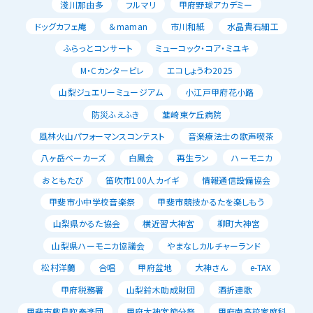
淺川那由多
フルマリ
甲府野球アカデミー
ドッグカフェ庵
＆maman
市川和紙
水晶貴石細工
ふらっとコンサート
ミューコック・コア・ミユキ
M・Cカンタービレ
エコしょうわ2025
山梨ジュエリーミュージアム
小江戸甲府花小路
防災ふえふき
韮崎東ケ丘病院
風林火山パフォーマンスコンテスト
音楽療法士の歌声喫茶
八ヶ岳ベーカーズ
白鳳会
再生ラン
ハーモニカ
おともたび
笛吹市100人カイギ
情報通信設備協会
甲斐市小中学校音楽祭
甲斐市競技かるたを楽しもう
山梨県かるた協会
横近習大神宮
柳町大神宮
山梨県ハーモニカ協議会
やまなしカルチャーランド
松村洋蘭
合唱
甲府盆地
大神さん
e-TAX
甲府税務署
山梨鈴木助成財団
酒折連歌
甲斐市敷島吹奏楽団
甲府大神宮節分祭
甲府南高校家庭科