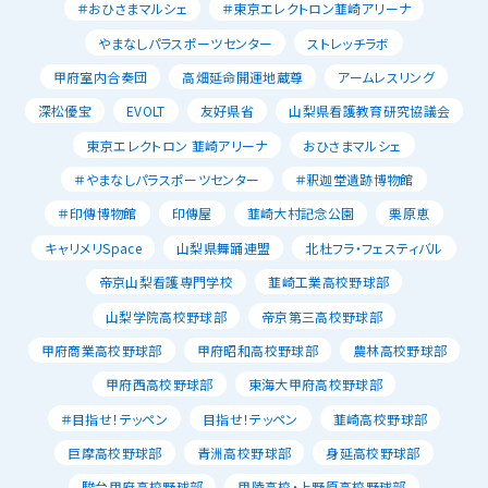
＃おひさまマルシェ
＃東京エレクトロン韮崎アリーナ
やまなしパラスポーツセンター
ストレッチラボ
甲府室内合奏団
高畑延命開運地蔵尊
アームレスリング
深松優宝
EVOLT
友好県省
山梨県看護教育研究協議会
東京エレクトロン 韮崎アリーナ
おひさまマルシェ
＃やまなしパラスポーツセンター
＃釈迦堂遺跡博物館
＃印傳博物館
印傳屋
韮崎大村記念公園
栗原恵
キャリメリSpace
山梨県舞踊連盟
北杜フラ・フェスティバル
帝京山梨看護専門学校
韮崎工業高校野球部
山梨学院高校野球部
帝京第三高校野球部
甲府商業高校野球部
甲府昭和高校野球部
農林高校野球部
甲府西高校野球部
東海大甲府高校野球部
＃目指せ！テッペン
目指せ！テッペン
韮崎高校野球部
巨摩高校野球部
青洲高校野球部
身延高校野球部
駿台甲府高校野球部
甲陵高校・上野原高校野球部