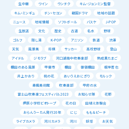
生中継
ワイン
ウンチク
キム・ジョンミン監督
キム・ミンギュ
チン・セヨン
韓国ドラマ
地域の話題
ニュース
地域情報
ソフトボール
バスケ
J-POP
生放送
文化
歴史
古道
名水
野球
ゴルフ
隠し湯
K-POP
アニソン
鉄道
渋滞
天気
風景美
将棋
サッカー
高校野球
登山
アイドル
ジモラブ
河口湖南中吹奏楽部
熟成黒たまご
棚田のある風景
甲斐市
棚田
御領棚田
根岸哲也
井上かおり
桃の花
あいうえおにぎり
モルック
青楓美術館
吹奏楽部
甲府の水
富士山吹奏楽フェスティバル2023
お知らせ隊
花耶
押原小学校ビオトープ
花の日
田植え体験会
おらんうーたん発行20年
にじ
もも＆ピーチ
ライブカメラ
河川カメラ
河川
妖怪
お天気