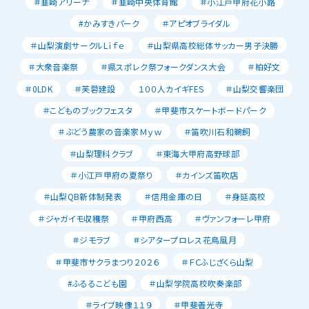
＃韮崎アリーナ
＃韮崎中央体育館
＃小江戸甲府花小路
#かみすきパーク
＃アピオブライダル
＃山梨演劇サークルLｉｆｅ
＃山梨県高校総体サッカー男子決勝
＃大衆音楽祭
＃県スポレク祭フォークダンス大会
＃柏好文
＃0LDK
＃芙蓉建設
１００人カイギFES
＃山梨交響楽団
＃こどものブックフェスタ
＃甲斐市スケートボードパーク
＃ぶどう農家の音楽家Ｍｙｗ
＃笛吹川石和鵜飼
＃山梨理科クラブ
＃東海大甲府高野球部
＃小江戸甲府の夏祭り
＃カインズ笛吹店
＃山梨QB新体制発表
＃信用金庫の日
＃身延高校
＃ジャガイモ収穫祭
＃甲府西高
＃ヴァンフォーレ甲府
＃ジモラブ
＃シアタープロレス花鳥風月
＃甲斐市サクラまつり２０２６
＃ＦＣふじざくら山梨
#ふるるこども園
＃山梨学院高校吹奏楽部
＃ライブ映像１１９
＃甲斐善光寺