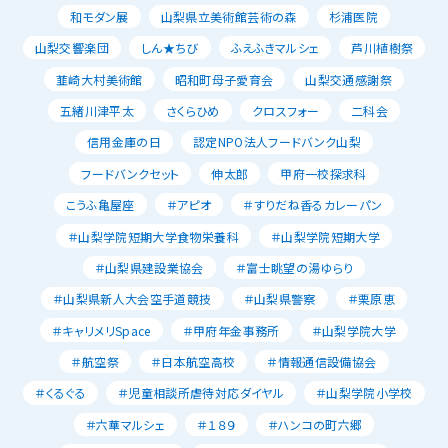
和モダン展
山梨県立美術館芸術の森
杉浦医院
山梨交響楽団
しん★ちび
ふえふきマルシェ
芦川植樹祭
韮崎大村美術館
昭和町母子愛育会
山梨交通感謝祭
五緒川津平太
さくらひめ
クロスフォー
二科会
信用金庫の日
認定NPO法人フードバンク山梨
フードバンクセット
伸太郎
甲府一校探求科
こうふ亀屋座
＃アピオ
＃すりだね香るカレーパン
＃山梨学院短期大学食物栄養科
＃山梨学院短期大学
＃山梨県建設業協会
＃富士眺望の湯ゆらり
＃山梨県新人大会空手道競技
＃山梨県警察
＃栗原恵
＃キャリメリSpace
＃甲府年金事務所
＃山梨学院大学
＃航空祭
＃日本航空高校
＃情報通信設備協会
＃くるぐる
＃児童相談所虐待対応ダイヤル
＃山梨学院小学校
＃六華マルシェ
＃１８９
＃ハンコの町六郷