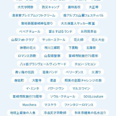
大弐学問祭
防災キャンプ
農林高校
大正琴
清泉寮プレミアムソフトクリーム
南アルプス山麓フェスティバル
築地新居御崎神社祭り
大久保嘉人サッカー教室
べべナチュール
富士すばるランド
お月見茶会
山梨フォトクラブ
サッカースクール
花火師
花火大会
神明の花火
市川三郷町
下黒駒
石尊祭
ロマンス詐欺
山梨県警察
韮崎市制施行70周年
八ヶ岳グランヴェールヴィンヤード
チョン・ジヒョン
青い海の伝説
音楽バンド
ベリーダンス
火渡り
身延町
大聖寺
柔道
照英の全国チャレンジの旅
イ・ミンホ
パク・ジウン
マルスワイン
韮崎市政施行70周年
ソウル･クチュール
SOULcouture
Maschera
マスケラ
ファンタジーロマンス
地球上最後の人魚
冷血天才詐欺師
秋本奈緒美の名水巡り