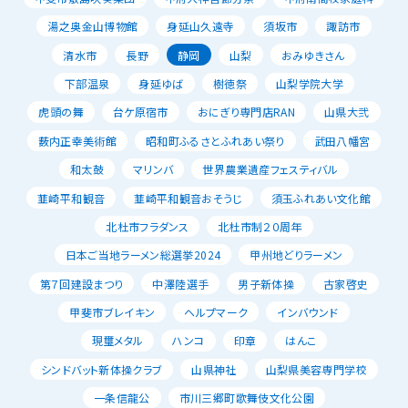
湯之奥金山博物館
身延山久遠寺
須坂市
諏訪市
清水市
長野
静岡
山梨
おみゆきさん
下部温泉
身延ゆば
樹徳祭
山梨学院大学
虎頭の舞
台ケ原宿市
おにぎり専門店RAN
山県大弐
薮内正幸美術館
昭和町ふるさとふれあい祭り
武田八幡宮
和太鼓
マリンバ
世界農業遺産フェスティバル
韮崎平和観音
韮崎平和観音おそうじ
須玉ふれあい文化館
北杜市フラダンス
北杜市制２０周年
日本ご当地ラーメン総選挙2024
甲州地どりラーメン
第７回建設まつり
中澤陸選手
男子新体操
古家啓史
甲斐市ブレイキン
ヘルプマーク
インバウンド
現璽メタル
ハンコ
印章
はんこ
シンドバット新体操クラブ
山県神社
山梨県美容専門学校
一条信龍公
市川三郷町歌舞伎文化公園