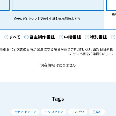
第6
©テレビトクシマ 【受信生中継】2026阿波おどり
すべて
自主制作番組
中継番組
特別番組
※都合により放送日時が変更になる場合があります。詳しくは、山梨日日新聞
のテレビ欄をご確認ください。
現在情報はありません
Tags
クァク・ドンヨン
イム・スヒャン
チャ・ウヌ
星祭り