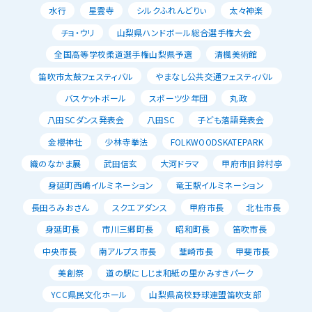
水行
星雲寺
シルクふれんどりぃ
太々神楽
チョ・ウリ
山梨県ハンドボール総合選手権大会
全国高等学校柔道選手権山梨県予選
清楓美術館
笛吹市太鼓フェスティバル
やまなし公共交通フェスティバル
バスケットボール
スポーツ少年団
丸政
八田SCダンス発表会
八田SC
子ども落語発表会
金櫻神社
少林寺拳法
FOLKWOODSKATEPARK
織のなかま展
武田信玄
大河ドラマ
甲府市旧鈴村亭
身延町西嶋イルミネーション
竜王駅イルミネーション
長田ろみおさん
スクエアダンス
甲府市長
北杜市長
身延町長
市川三郷町長
昭和町長
笛吹市長
中央市長
南アルプス市長
韮崎市長
甲斐市長
美創祭
道の駅にしじま和紙の里かみすきパーク
YCC県民文化ホール
山梨県高校野球連盟笛吹支部