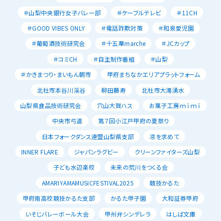
＃山梨中央銀行女子バレー部
＃ケーブルテレビ
＃11CH
＃GOOD VIBES ONLY
＃電話詐欺対策
＃和泉愛児園
＃葡萄酒技術研究会
＃十五華marche
＃JCカップ
＃コミCH
＃自主制作番組
＃山梨
＃かきまつり・まいもん朝市
甲府まちなかエリアプラットフォーム
北杜市本谷川渓谷
柳田藤寿
北杜市大滝湧水
山梨県食品技術研究会
穴山大賀ハス
お菓子工房ｍｉｍｉ
中央市弓道
第７回小江戸甲府の夏祭り
日本フォークダンス連盟山梨県支部
凉を求めて
INNER FLARE
ジャパンラグビー
クリーンファイターズ山梨
子ども水辺楽校
未来の荒川をつくる会
AMARIYAMAMUSICFESTIVAL2025
競技かるた
甲府南高校競技かるた支部
かるた甲子園
大和証券甲府
いそじバレーボール大会
甲州弁シンデレラ
はしば文庫