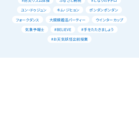
#防災リズム体操
ふるさと納税
#となりのトトロ
ユン・ドゥジュン
キム・ジヒョン
ポンダンポンダン
フォークダンス
大規模婚活パーティー
ウインターカップ
気象予報士
#BELIEVE
#手をたたきましょう
#お天気妖怪出前授業