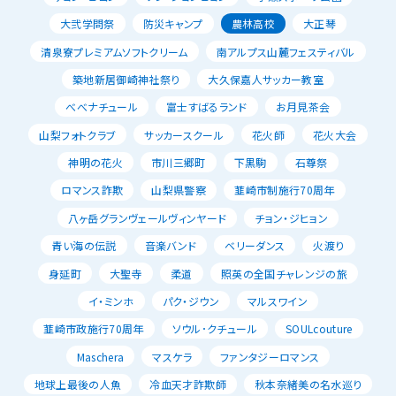
大弐学問祭
防災キャンプ
農林高校
大正琴
清泉寮プレミアムソフトクリーム
南アルプス山麓フェスティバル
築地新居御崎神社祭り
大久保嘉人サッカー教室
べべナチュール
富士すばるランド
お月見茶会
山梨フォトクラブ
サッカースクール
花火師
花火大会
神明の花火
市川三郷町
下黒駒
石尊祭
ロマンス詐欺
山梨県警察
韮崎市制施行70周年
八ヶ岳グランヴェールヴィンヤード
チョン・ジヒョン
青い海の伝説
音楽バンド
ベリーダンス
火渡り
身延町
大聖寺
柔道
照英の全国チャレンジの旅
イ・ミンホ
パク・ジウン
マルスワイン
韮崎市政施行70周年
ソウル･クチュール
SOULcouture
Maschera
マスケラ
ファンタジーロマンス
地球上最後の人魚
冷血天才詐欺師
秋本奈緒美の名水巡り