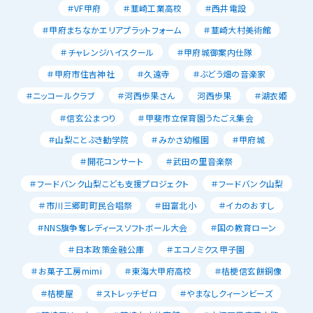
＃VF甲府
＃韮崎工業高校
＃西井電設
＃甲府まちなかエリアプラットフォーム
＃韮崎大村美術館
＃チャレンジハイスクール
＃甲府城御案内仕隊
＃甲府市住吉神社
＃久遠寺
＃ぶどう畑の音楽家
＃ニッコールクラブ
＃河西歩果さん
河西歩果
＃湖衣姫
＃信玄公まつり
＃甲斐市立保育園うたごえ集会
＃山梨ことぶき勧学院
＃みかさ幼稚園
＃甲府城
＃開花コンサート
＃武田の里音楽祭
＃フードバンク山梨こども支援プロジェクト
＃フードバンク山梨
＃市川三郷町町民合唱祭
＃田富北小
＃イカのおすし
＃NNS旗争奪レディースソフトボール大会
＃国の教育ローン
＃日本政策金融公庫
＃エコノミクス甲子園
＃お菓子工房mimi
＃東海大甲府高校
＃桔梗信玄餅銅像
＃桔梗屋
＃ストレッチゼロ
＃やまなしクィーンビーズ