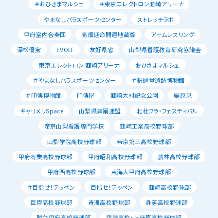
＃おひさまマルシェ
＃東京エレクトロン韮崎アリーナ
やまなしパラスポーツセンター
ストレッチラボ
甲府室内合奏団
高畑延命開運地蔵尊
アームレスリング
深松優宝
EVOLT
友好県省
山梨県看護教育研究協議会
東京エレクトロン 韮崎アリーナ
おひさまマルシェ
＃やまなしパラスポーツセンター
＃釈迦堂遺跡博物館
＃印傳博物館
印傳屋
韮崎大村記念公園
栗原恵
キャリメリSpace
山梨県舞踊連盟
北杜フラ・フェスティバル
帝京山梨看護専門学校
韮崎工業高校野球部
山梨学院高校野球部
帝京第三高校野球部
甲府商業高校野球部
甲府昭和高校野球部
農林高校野球部
甲府西高校野球部
東海大甲府高校野球部
＃目指せ！テッペン
目指せ！テッペン
韮崎高校野球部
巨摩高校野球部
青洲高校野球部
身延高校野球部
駿台甲府高校野球部
甲陵高校・上野原高校野球部