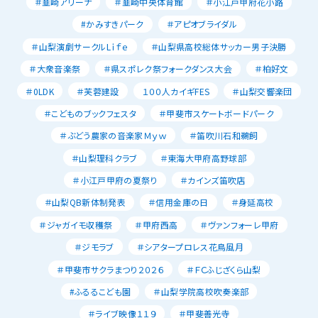
＃韮崎アリーナ
＃韮崎中央体育館
＃小江戸甲府花小路
#かみすきパーク
＃アピオブライダル
＃山梨演劇サークルLｉｆｅ
＃山梨県高校総体サッカー男子決勝
＃大衆音楽祭
＃県スポレク祭フォークダンス大会
＃柏好文
＃0LDK
＃芙蓉建設
１００人カイギFES
＃山梨交響楽団
＃こどものブックフェスタ
＃甲斐市スケートボードパーク
＃ぶどう農家の音楽家Ｍｙｗ
＃笛吹川石和鵜飼
＃山梨理科クラブ
＃東海大甲府高野球部
＃小江戸甲府の夏祭り
＃カインズ笛吹店
＃山梨QB新体制発表
＃信用金庫の日
＃身延高校
＃ジャガイモ収穫祭
＃甲府西高
＃ヴァンフォーレ甲府
＃ジモラブ
＃シアタープロレス花鳥風月
＃甲斐市サクラまつり２０２６
＃ＦＣふじざくら山梨
#ふるるこども園
＃山梨学院高校吹奏楽部
＃ライブ映像１１９
＃甲斐善光寺