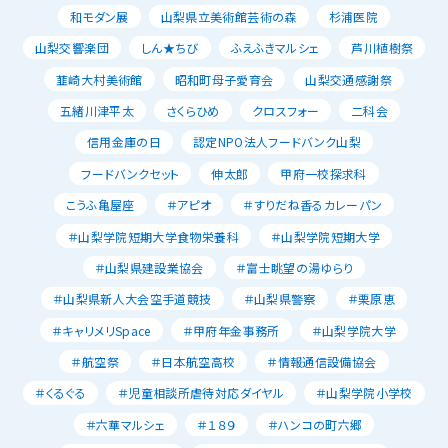
和モダン展
山梨県立美術館芸術の森
杉浦医院
山梨交響楽団
しん★ちび
ふえふきマルシェ
芦川植樹祭
韮崎大村美術館
昭和町母子愛育会
山梨交通感謝祭
五緒川津平太
さくらひめ
クロスフォー
二科会
信用金庫の日
認定NPO法人フードバンク山梨
フードバンクセット
伸太郎
甲府一校探求科
こうふ亀屋座
＃アピオ
＃すりだね香るカレーパン
＃山梨学院短期大学食物栄養科
＃山梨学院短期大学
＃山梨県建設業協会
＃富士眺望の湯ゆらり
＃山梨県新人大会空手道競技
＃山梨県警察
＃栗原恵
＃キャリメリSpace
＃甲府年金事務所
＃山梨学院大学
＃航空祭
＃日本航空高校
＃情報通信設備協会
＃くるぐる
＃児童相談所虐待対応ダイヤル
＃山梨学院小学校
＃六華マルシェ
＃１８９
＃ハンコの町六郷