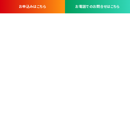
お申込みはこちら
お電話でのお問合せはこちら
お問い合わせ・お申し込みは
※当社は山梨県内 7 市 3 町を対象にケーブルテレビ・インターネ
ットサービスを提供する会社です。
総合受電窓口
コンタクトセンター
TEL.055-251-7111
甲府市北口2-14-14
MAP
＜電話＞ 月～金 9：00～19：00、（土・日・祝日）9：00～17：00
＜窓口＞ 月～土 9：00～16：30 ※日・祝日を除く
本社営業部