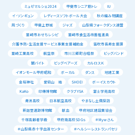
ミュゼマルシェ2024
甲斐市シニア筋トレ
IU
イ･ソンギュン
レディースソフトボール大会
秋の編み物講座
凧づくり
甲斐上野城
ジャズ
山梨県フォークダンス連盟
韮崎市おせちレシピ
韮崎市食生活改善推進員
介護予防・生活支援サービス事業支援補助金
笛吹市長寿支援課
韮崎工業高校
航空祭
市川三郷町合唱祭
ビッグバンド
闇バイト
ビッグベアーズ
カルロスＫ
イオンモール甲府昭和
ボーカル
ダンス
地建工業
金桜神社
愛宕山 結
SHOEI
ボーイスカウト
KaKo
印傳博物館
クラブYSA
富士学苑高校
青洲高校
日本航空高校
やまなし土偶探訪
釈迦堂遺跡博物館
献血
甲府地区建設業協会
千塚高齢者学級
甲府南高校SDGｓ
＃Mｙwさん
＃山梨県赤十字血液センター
＃ヘルシーレストランパセリ