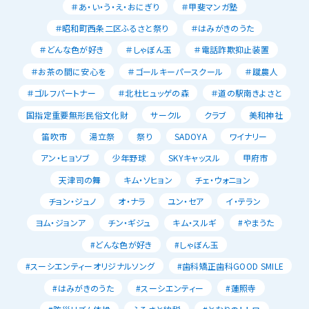
＃あ・い・う・え・おにぎり
＃甲斐マンガ塾
＃昭和町西条二区ふるさと祭り
＃はみがきのうた
＃どんな色が好き
＃しゃぼん玉
＃電話詐欺抑止装置
＃お茶の間に安心を
＃ゴールキーパースクール
＃蹴農人
＃ゴルフパートナー
＃北杜ヒュッゲの森
＃道の駅南きよさと
国指定重要無形民俗文化財
サークル
クラブ
美和神社
笛吹市
湯立祭
祭り
SADOYA
ワイナリー
アン・ヒョソブ
少年野球
SKYキャッスル
甲府市
天津司の舞
キム・ソヒョン
チェ・ウォニョン
チョン・ジュノ
オ・ナラ
ユン・セア
イ・テラン
ヨム・ジョンア
チン・ギジュ
キム・スルギ
#やまうた
#どんな色が好き
#しゃぼん玉
#スーシエンティーオリジナルソング
#歯科矯正歯科GOOD SMILE
#はみがきのうた
#スーシエンティー
#蓮照寺