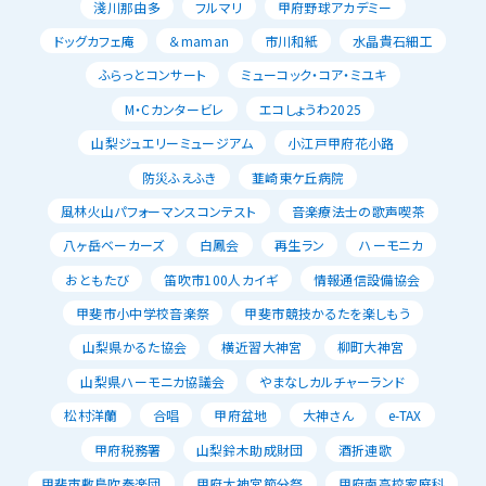
淺川那由多
フルマリ
甲府野球アカデミー
ドッグカフェ庵
＆maman
市川和紙
水晶貴石細工
ふらっとコンサート
ミューコック・コア・ミユキ
M・Cカンタービレ
エコしょうわ2025
山梨ジュエリーミュージアム
小江戸甲府花小路
防災ふえふき
韮崎東ケ丘病院
風林火山パフォーマンスコンテスト
音楽療法士の歌声喫茶
八ヶ岳ベーカーズ
白鳳会
再生ラン
ハーモニカ
おともたび
笛吹市100人カイギ
情報通信設備協会
甲斐市小中学校音楽祭
甲斐市競技かるたを楽しもう
山梨県かるた協会
横近習大神宮
柳町大神宮
山梨県ハーモニカ協議会
やまなしカルチャーランド
松村洋蘭
合唱
甲府盆地
大神さん
e-TAX
甲府税務署
山梨鈴木助成財団
酒折連歌
甲斐市敷島吹奏楽団
甲府大神宮節分祭
甲府南高校家庭科