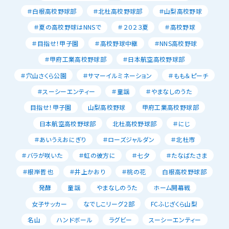
＃白根高校野球部
＃北杜高校野球部
＃山梨高校野球
＃夏の高校野球はNNSで
＃２０２３夏
＃高校野球
＃目指せ！甲子園
＃高校野球中継
＃NNS高校野球
＃甲府工業高校野球部
＃日本航空高校野球部
＃穴山さくら公園
＃サマーイルミネーション
＃もも＆ピーチ
＃スーシーエンティー
＃童謡
＃やまなしのうた
目指せ！甲子園
山梨高校野球
甲府工業高校野球部
日本航空高校野球部
北杜高校野球部
＃にじ
＃あいうえおにぎり
＃ローズジャルダン
＃北杜市
＃バラが咲いた
＃虹の彼方に
＃七夕
＃たなばたさま
＃根岸哲也
＃井上かおり
＃桃の花
白根高校野球部
発酵
童謡
やまなしのうた
ホーム開幕戦
女子サッカー
なでしこリーグ２部
FCふじざくら山梨
名山
ハンドボール
ラグビー
スーシーエンティー