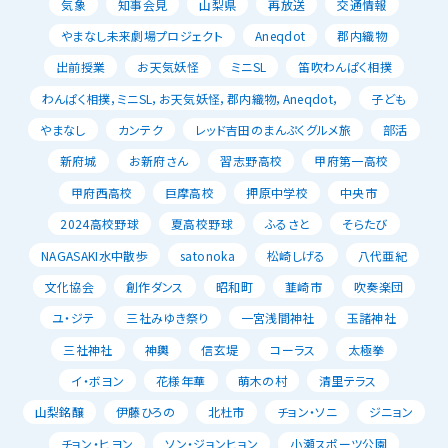
気象
知事会見
山梨県
再放送
交通情報
やまなし未来劇場プロジェクト
Aneqdot
郡内織物
出前授業
お天気妖怪
ミニSL
笛吹わんぱく相撲
わんぱく相撲，ミニSL，お天気妖怪，郡内織物，Aneqdot，
子ども
やまなし
カンテク
レッド吉田のまんぷくグルメ旅
部活
新府城
お新府さん
習志野高校
甲府第一高校
甲府西高校
巨摩高校
押原中学校
中央市
2024高校野球
夏高校野球
ふるさと
そらたび
NAGASAKI水中散歩
satonoka
松崎しげる
八代亜紀
文化協会
創作ダンス
昭和町
韮崎市
吹奏楽団
ユ・ジテ
三社みゆき祭り
一宮浅間神社
玉諸神社
三社神社
神輿
信玄堤
コーラス
太極拳
イ・ボヨン
花様年華
萌木の村
清里テラス
山梨銘醸
伊藤ひろの
北杜市
チョン・ソニ
ジニョン
チョン・ヒヨン
ソン・ジョンヒョン
小瀬スポーツ公園