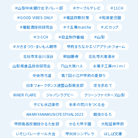
＃山梨中央銀行女子バレー部
＃ケーブルテレビ
＃11CH
＃GOOD VIBES ONLY
＃電話詐欺対策
＃和泉愛児園
＃葡萄酒技術研究会
＃十五華marche
＃JCカップ
＃コミCH
＃自主制作番組
＃山梨
＃かきまつり・まいもん朝市
甲府まちなかエリアプラットフォーム
北杜市本谷川渓谷
柳田藤寿
北杜市大滝湧水
山梨県食品技術研究会
穴山大賀ハス
お菓子工房ｍｉｍｉ
中央市弓道
第７回小江戸甲府の夏祭り
日本フォークダンス連盟山梨県支部
凉を求めて
INNER FLARE
ジャパンラグビー
クリーンファイターズ山梨
子ども水辺楽校
未来の荒川をつくる会
AMARIYAMAMUSICFESTIVAL2025
競技かるた
甲府南高校競技かるた支部
かるた甲子園
大和証券甲府
いそじバレーボール大会
甲州弁シンデレラ
はしば文庫