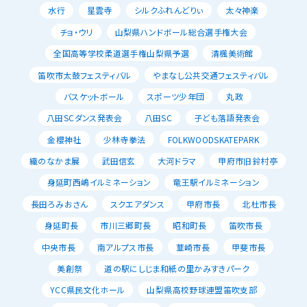
水行
星雲寺
シルクふれんどりぃ
太々神楽
チョ・ウリ
山梨県ハンドボール総合選手権大会
全国高等学校柔道選手権山梨県予選
清楓美術館
笛吹市太鼓フェスティバル
やまなし公共交通フェスティバル
バスケットボール
スポーツ少年団
丸政
八田SCダンス発表会
八田SC
子ども落語発表会
金櫻神社
少林寺拳法
FOLKWOODSKATEPARK
織のなかま展
武田信玄
大河ドラマ
甲府市旧鈴村亭
身延町西嶋イルミネーション
竜王駅イルミネーション
長田ろみおさん
スクエアダンス
甲府市長
北杜市長
身延町長
市川三郷町長
昭和町長
笛吹市長
中央市長
南アルプス市長
韮崎市長
甲斐市長
美創祭
道の駅にしじま和紙の里かみすきパーク
YCC県民文化ホール
山梨県高校野球連盟笛吹支部