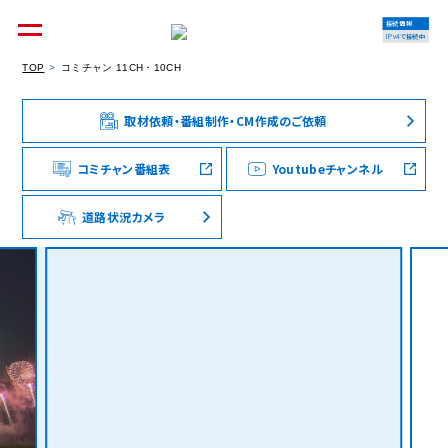
接続情報
IPv4で接続中
TOP
コミチャン 11CH・10CH
取材依頼・番組制作・CM作成のご依頼
個人のお客様
集合住宅オーナーの方
コミチャン番組表
Youtubeチャンネル
道路状況カメラ
法人のお客様
料金シミュレーション
資料請求