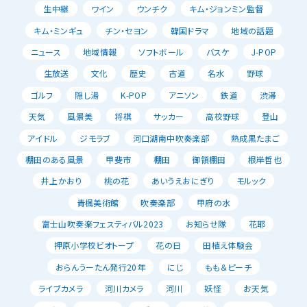
生中継
ワイン
ウンチク
キム・ジョンミン監督
キム・ミンギュ
チン・セヨン
韓国ドラマ
地域の話題
ニュース
地域情報
ソフトボール
バスケ
J-POP
生放送
文化
歴史
古道
名水
野球
ゴルフ
隠し湯
K-POP
アニソン
鉄道
渋滞
天気
風景美
将棋
サッカー
高校野球
登山
アイドル
ジモラブ
河口湖南中吹奏楽部
熟成黒たまご
棚田のある風景
甲斐市
棚田
御領棚田
根岸哲也
井上かおり
桃の花
あいうえおにぎり
モルック
青楓美術館
吹奏楽部
甲府の水
富士山吹奏楽フェスティバル2023
お知らせ隊
花耶
押原小学校ビオトープ
花の日
田植え体験会
おらんうーたん発行20年
にじ
もも＆ピーチ
ライブカメラ
河川カメラ
河川
妖怪
お天気