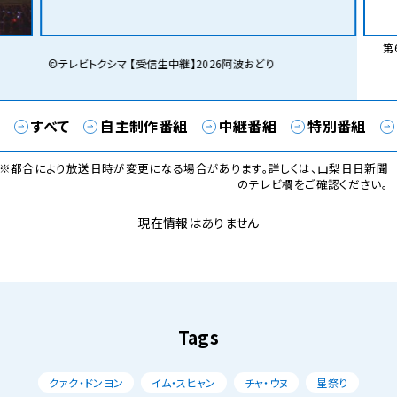
第6
©テレビトクシマ 【受信生中継】2026阿波おどり
すべて
自主制作番組
中継番組
特別番組
※都合により放送日時が変更になる場合があります。詳しくは、山梨日日新聞
のテレビ欄をご確認ください。
現在情報はありません
Tags
クァク・ドンヨン
イム・スヒャン
チャ・ウヌ
星祭り