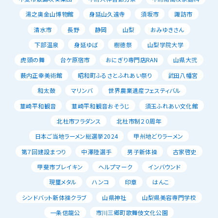
湯之奥金山博物館
身延山久遠寺
須坂市
諏訪市
清水市
長野
静岡
山梨
おみゆきさん
下部温泉
身延ゆば
樹徳祭
山梨学院大学
虎頭の舞
台ケ原宿市
おにぎり専門店RAN
山県大弐
薮内正幸美術館
昭和町ふるさとふれあい祭り
武田八幡宮
和太鼓
マリンバ
世界農業遺産フェスティバル
韮崎平和観音
韮崎平和観音おそうじ
須玉ふれあい文化館
北杜市フラダンス
北杜市制２０周年
日本ご当地ラーメン総選挙2024
甲州地どりラーメン
第７回建設まつり
中澤陸選手
男子新体操
古家啓史
甲斐市ブレイキン
ヘルプマーク
インバウンド
現璽メタル
ハンコ
印章
はんこ
シンドバット新体操クラブ
山県神社
山梨県美容専門学校
一条信龍公
市川三郷町歌舞伎文化公園