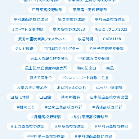
甲府東高校野球部
甲府第一高校野球部
甲府城西高校野球部
笛吹高校野球部
甲府南高校野球部
ミニトマト収穫体験
夏の高校野球2023
もろこしフェア2023
武田の里吹奏楽フェスティバル
放送時間
CATV11ch
テレビ放送
河口湖ステラシアター
八王子高校吹奏楽部
東海大高輪台吹奏楽部
甲府城西吹奏楽部
風土記の丘農産物直売所
時の記念日
突風
教えて気象台
パソコンサポート詐欺に注意
お茶の間に安心を
おばちゃんのたれ
はっぴい倶楽部
田植え体験
山田錦
時の勉強会
日本航空高校吹奏楽団
＃鯉のぼり
＃韮崎工業高校野球部
＃青洲高校野球部
＃身延高校野球部
＃駿台甲府高校野球部
＃上野原高校野球部
＃甲陵高校野球部
＃甲府東高校野球部
＃甲府第一高校野球部
＃甲府城西高校野球部