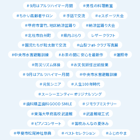
#９月はアルツハイマー月間
＃男性の料理教室
＃ちかい高齢者サロン
＃手話で交流
＃ｅスポーツ大会
＃甲府市富竹，地区納涼盆踊り
＃納涼盆踊り大会
＃北杜市白州町
#県内ぶらり
レザークラフト
＃園児たちが和太鼓で交流
＃山梨フォトクラブ写真展
#中央市水害避難訓練
#お茶の間に安心を最新作
＃蓮照寺
＃防災リズム体操
＃お天気妖怪出前授業
＃９月はアルツハイマー月間
＃中央市水害避難訓練
＃元気シニア
＃人生100年時代
＃スーシーエンティーオリジナルソング
＃歯科矯正歯科GOOD SMILE
＃ジモラブミステリー
＃東海大甲府高校武道館
＃武道館竣工式
＃ピアノコンサート
＃笛吹みんなの夏休み
＃甲斐市松尾神社祭典
＃ベストセレクション
＃ふじのやま