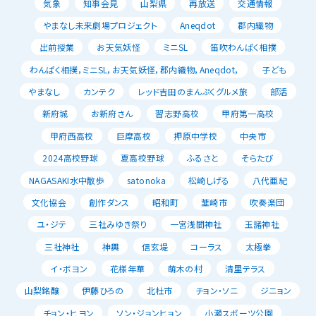
気象
知事会見
山梨県
再放送
交通情報
やまなし未来劇場プロジェクト
Aneqdot
郡内織物
出前授業
お天気妖怪
ミニSL
笛吹わんぱく相撲
わんぱく相撲，ミニSL，お天気妖怪，郡内織物，Aneqdot，
子ども
やまなし
カンテク
レッド吉田のまんぷくグルメ旅
部活
新府城
お新府さん
習志野高校
甲府第一高校
甲府西高校
巨摩高校
押原中学校
中央市
2024高校野球
夏高校野球
ふるさと
そらたび
NAGASAKI水中散歩
satonoka
松崎しげる
八代亜紀
文化協会
創作ダンス
昭和町
韮崎市
吹奏楽団
ユ・ジテ
三社みゆき祭り
一宮浅間神社
玉諸神社
三社神社
神輿
信玄堤
コーラス
太極拳
イ・ボヨン
花様年華
萌木の村
清里テラス
山梨銘醸
伊藤ひろの
北杜市
チョン・ソニ
ジニョン
チョン・ヒヨン
ソン・ジョンヒョン
小瀬スポーツ公園