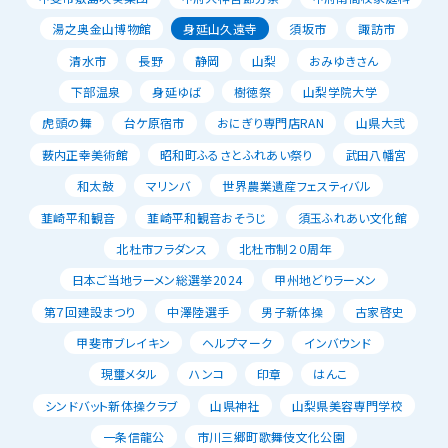
湯之奥金山博物館
身延山久遠寺
須坂市
諏訪市
清水市
長野
静岡
山梨
おみゆきさん
下部温泉
身延ゆば
樹徳祭
山梨学院大学
虎頭の舞
台ケ原宿市
おにぎり専門店RAN
山県大弐
薮内正幸美術館
昭和町ふるさとふれあい祭り
武田八幡宮
和太鼓
マリンバ
世界農業遺産フェスティバル
韮崎平和観音
韮崎平和観音おそうじ
須玉ふれあい文化館
北杜市フラダンス
北杜市制２０周年
日本ご当地ラーメン総選挙2024
甲州地どりラーメン
第７回建設まつり
中澤陸選手
男子新体操
古家啓史
甲斐市ブレイキン
ヘルプマーク
インバウンド
現璽メタル
ハンコ
印章
はんこ
シンドバット新体操クラブ
山県神社
山梨県美容専門学校
一条信龍公
市川三郷町歌舞伎文化公園