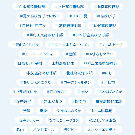
＃白根高校野球部
＃北杜高校野球部
＃山梨高校野球
＃夏の高校野球はNNSで
＃２０２３夏
＃高校野球
＃目指せ！甲子園
＃高校野球中継
＃NNS高校野球
＃甲府工業高校野球部
＃日本航空高校野球部
＃穴山さくら公園
＃サマーイルミネーション
＃もも＆ピーチ
＃スーシーエンティー
＃童謡
＃やまなしのうた
目指せ！甲子園
山梨高校野球
甲府工業高校野球部
日本航空高校野球部
北杜高校野球部
＃にじ
＃あいうえおにぎり
＃ローズジャルダン
＃北杜市
＃バラが咲いた
＃虹の彼方に
＃七夕
＃たなばたさま
＃根岸哲也
＃井上かおり
＃桃の花
白根高校野球部
発酵
童謡
やまなしのうた
ホーム開幕戦
女子サッカー
なでしこリーグ２部
FCふじざくら山梨
名山
ハンドボール
ラグビー
スーシーエンティー