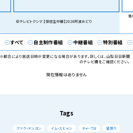
第6
©テレビトクシマ 【受信生中継】2026阿波おどり
すべて
自主制作番組
中継番組
特別番組
※都合により放送日時が変更になる場合があります。詳しくは、山梨日日新聞
のテレビ欄をご確認ください。
現在情報はありません
Tags
クァク・ドンヨン
イム・スヒャン
チャ・ウヌ
星祭り