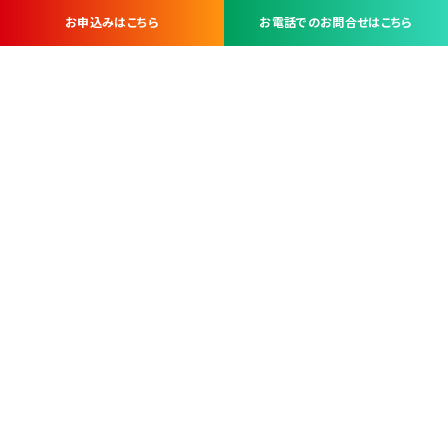
お申込みはこちら
お電話でのお問合せはこちら
お問い合わせ・お申し込みは
※当社は山梨県内 7 市 3 町を対象にケーブルテレビ・インターネ
ットサービスを提供する会社です。
総合受電窓口
コンタクトセンター
TEL.055-251-7111
甲府市北口2-14-14
MAP
＜電話＞ 月～金 9：00～19：00、（土・日・祝日）9：00～17：00
＜窓口＞ 月～土 9：00～16：30 ※日・祝日を除く
本社営業部