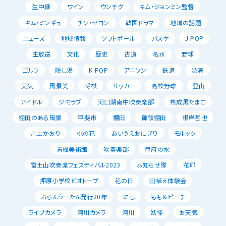
生中継
ワイン
ウンチク
キム・ジョンミン監督
キム・ミンギュ
チン・セヨン
韓国ドラマ
地域の話題
ニュース
地域情報
ソフトボール
バスケ
J-POP
生放送
文化
歴史
古道
名水
野球
ゴルフ
隠し湯
K-POP
アニソン
鉄道
渋滞
天気
風景美
将棋
サッカー
高校野球
登山
アイドル
ジモラブ
河口湖南中吹奏楽部
熟成黒たまご
棚田のある風景
甲斐市
棚田
御領棚田
根岸哲也
井上かおり
桃の花
あいうえおにぎり
モルック
青楓美術館
吹奏楽部
甲府の水
富士山吹奏楽フェスティバル2023
お知らせ隊
花耶
押原小学校ビオトープ
花の日
田植え体験会
おらんうーたん発行20年
にじ
もも＆ピーチ
ライブカメラ
河川カメラ
河川
妖怪
お天気