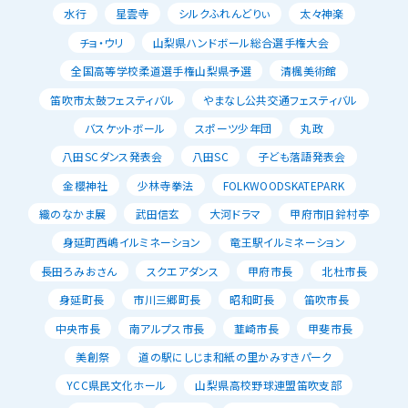
水行
星雲寺
シルクふれんどりぃ
太々神楽
チョ・ウリ
山梨県ハンドボール総合選手権大会
全国高等学校柔道選手権山梨県予選
清楓美術館
笛吹市太鼓フェスティバル
やまなし公共交通フェスティバル
バスケットボール
スポーツ少年団
丸政
八田SCダンス発表会
八田SC
子ども落語発表会
金櫻神社
少林寺拳法
FOLKWOODSKATEPARK
織のなかま展
武田信玄
大河ドラマ
甲府市旧鈴村亭
身延町西嶋イルミネーション
竜王駅イルミネーション
長田ろみおさん
スクエアダンス
甲府市長
北杜市長
身延町長
市川三郷町長
昭和町長
笛吹市長
中央市長
南アルプス市長
韮崎市長
甲斐市長
美創祭
道の駅にしじま和紙の里かみすきパーク
YCC県民文化ホール
山梨県高校野球連盟笛吹支部