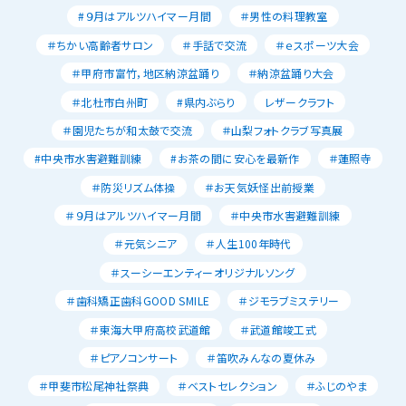
#９月はアルツハイマー月間
＃男性の料理教室
＃ちかい高齢者サロン
＃手話で交流
＃ｅスポーツ大会
＃甲府市富竹，地区納涼盆踊り
＃納涼盆踊り大会
＃北杜市白州町
#県内ぶらり
レザークラフト
＃園児たちが和太鼓で交流
＃山梨フォトクラブ写真展
#中央市水害避難訓練
#お茶の間に安心を最新作
＃蓮照寺
＃防災リズム体操
＃お天気妖怪出前授業
＃９月はアルツハイマー月間
＃中央市水害避難訓練
＃元気シニア
＃人生100年時代
＃スーシーエンティーオリジナルソング
＃歯科矯正歯科GOOD SMILE
＃ジモラブミステリー
＃東海大甲府高校武道館
＃武道館竣工式
＃ピアノコンサート
＃笛吹みんなの夏休み
＃甲斐市松尾神社祭典
＃ベストセレクション
＃ふじのやま