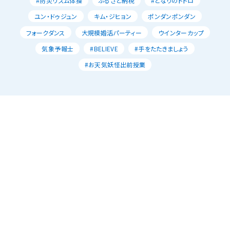
#防災リズム体操
ふるさと納税
#となりのトトロ
ユン・ドゥジュン
キム・ジヒョン
ポンダンポンダン
フォークダンス
大規模婚活パーティー
ウインターカップ
気象予報士
#BELIEVE
#手をたたきましょう
#お天気妖怪出前授業