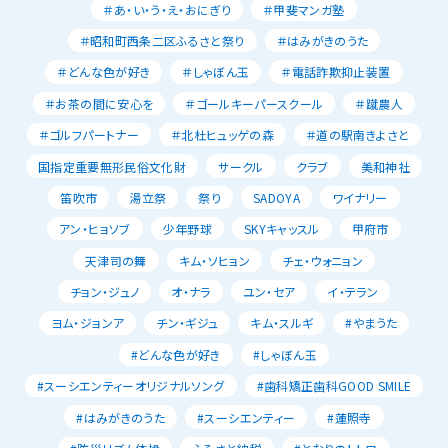
＃あ・い・う・え・おにぎり
＃甲斐マンガ塾
＃昭和町西条二区ふるさと祭り
＃はみがきのうた
＃どんな色が好き
＃しゃぼん玉
＃電話詐欺抑止装置
＃お茶の間に安心を
＃ゴールキーパースクール
＃蹴農人
＃ゴルフパートナー
＃北杜ヒュッゲの森
＃道の駅南きよさと
国指定重要無形民俗文化財
サークル
クラブ
美和神社
笛吹市
湯立祭
祭り
SADOYA
ワイナリー
アン・ヒョソブ
少年野球
SKYキャッスル
甲府市
天津司の舞
キム・ソヒョン
チェ・ウォニョン
チョン・ジュノ
オ・ナラ
ユン・セア
イ・テラン
ヨム・ジョンア
チン・ギジュ
キム・スルギ
#やまうた
#どんな色が好き
#しゃぼん玉
#スーシエンティーオリジナルソング
#歯科矯正歯科GOOD SMILE
#はみがきのうた
#スーシエンティー
#蓮照寺