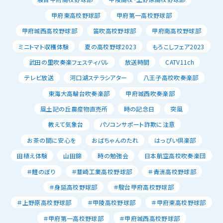
甲府東高校野球部
甲府第一高校野球部
甲府城西高校野球部
笛吹高校野球部
甲府南高校野球部
ミニトマト収穫体験
夏の高校野球2023
もろこしフェア2023
武田の里吹奏楽フェスティバル
放送時間
CATV11ch
テレビ放送
河口湖ステラシアター
八王子高校吹奏楽部
東海大高輪台吹奏楽部
甲府城西吹奏楽部
風土記の丘農産物直売所
時の記念日
突風
教えて気象台
パソコンサポート詐欺に注意
お茶の間に安心を
おばちゃんのたれ
はっぴい倶楽部
田植え体験
山田錦
時の勉強会
日本航空高校吹奏楽団
＃鯉のぼり
＃韮崎工業高校野球部
＃青洲高校野球部
＃身延高校野球部
＃駿台甲府高校野球部
＃上野原高校野球部
＃甲陵高校野球部
＃甲府東高校野球部
＃甲府第一高校野球部
＃甲府城西高校野球部