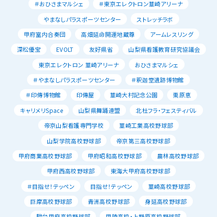
＃おひさまマルシェ
＃東京エレクトロン韮崎アリーナ
やまなしパラスポーツセンター
ストレッチラボ
甲府室内合奏団
高畑延命開運地蔵尊
アームレスリング
深松優宝
EVOLT
友好県省
山梨県看護教育研究協議会
東京エレクトロン 韮崎アリーナ
おひさまマルシェ
＃やまなしパラスポーツセンター
＃釈迦堂遺跡博物館
＃印傳博物館
印傳屋
韮崎大村記念公園
栗原恵
キャリメリSpace
山梨県舞踊連盟
北杜フラ・フェスティバル
帝京山梨看護専門学校
韮崎工業高校野球部
山梨学院高校野球部
帝京第三高校野球部
甲府商業高校野球部
甲府昭和高校野球部
農林高校野球部
甲府西高校野球部
東海大甲府高校野球部
＃目指せ！テッペン
目指せ！テッペン
韮崎高校野球部
巨摩高校野球部
青洲高校野球部
身延高校野球部
駿台甲府高校野球部
甲陵高校・上野原高校野球部