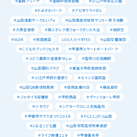
＃韮崎アリーナ
＃韮崎中央体育館
＃小江戸甲府花小路
#かみすきパーク
＃アピオブライダル
＃山梨演劇サークルLｉｆｅ
＃山梨県高校総体サッカー男子決勝
＃大衆音楽祭
＃県スポレク祭フォークダンス大会
＃柏好文
＃0LDK
＃芙蓉建設
１００人カイギFES
＃山梨交響楽団
＃こどものブックフェスタ
＃甲斐市スケートボードパーク
＃ぶどう農家の音楽家Ｍｙｗ
＃笛吹川石和鵜飼
＃山梨理科クラブ
＃東海大甲府高野球部
＃小江戸甲府の夏祭り
＃カインズ笛吹店
＃山梨QB新体制発表
＃信用金庫の日
＃身延高校
＃ジャガイモ収穫祭
＃甲府西高
＃ヴァンフォーレ甲府
＃ジモラブ
＃シアタープロレス花鳥風月
＃甲斐市サクラまつり２０２６
＃ＦＣふじざくら山梨
#ふるるこども園
＃山梨学院高校吹奏楽部
＃ライブ映像１１９
＃甲斐善光寺