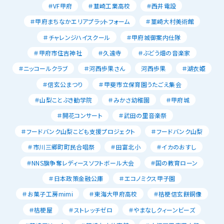
＃VF甲府
＃韮崎工業高校
＃西井電設
＃甲府まちなかエリアプラットフォーム
＃韮崎大村美術館
＃チャレンジハイスクール
＃甲府城御案内仕隊
＃甲府市住吉神社
＃久遠寺
＃ぶどう畑の音楽家
＃ニッコールクラブ
＃河西歩果さん
河西歩果
＃湖衣姫
＃信玄公まつり
＃甲斐市立保育園うたごえ集会
＃山梨ことぶき勧学院
＃みかさ幼稚園
＃甲府城
＃開花コンサート
＃武田の里音楽祭
＃フードバンク山梨こども支援プロジェクト
＃フードバンク山梨
＃市川三郷町町民合唱祭
＃田富北小
＃イカのおすし
＃NNS旗争奪レディースソフトボール大会
＃国の教育ローン
＃日本政策金融公庫
＃エコノミクス甲子園
＃お菓子工房mimi
＃東海大甲府高校
＃桔梗信玄餅銅像
＃桔梗屋
＃ストレッチゼロ
＃やまなしクィーンビーズ