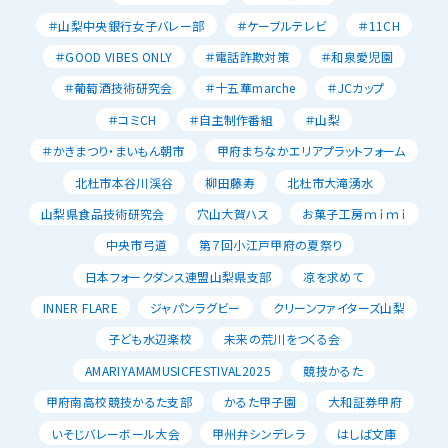
＃山梨中央銀行女子バレー部
＃ケーブルテレビ
＃11CH
＃GOOD VIBES ONLY
＃電話詐欺対策
＃和泉愛児園
＃葡萄酒技術研究会
＃十五華marche
＃JCカップ
＃コミCH
＃自主制作番組
＃山梨
＃かきまつり・まいもん朝市
甲府まちなかエリアプラットフォーム
北杜市本谷川渓谷
柳田藤寿
北杜市大滝湧水
山梨県食品技術研究会
穴山大賀ハス
お菓子工房ｍｉｍｉ
中央市弓道
第７回小江戸甲府の夏祭り
日本フォークダンス連盟山梨県支部
凉を求めて
INNER FLARE
ジャパンラグビー
クリーンファイターズ山梨
子ども水辺楽校
未来の荒川をつくる会
AMARIYAMAMUSICFESTIVAL2025
競技かるた
甲府南高校競技かるた支部
かるた甲子園
大和証券甲府
いそじバレーボール大会
甲州弁シンデレラ
はしば文庫