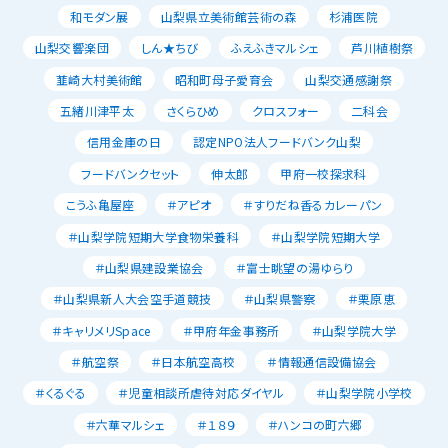
和モダン展
山梨県立美術館芸術の森
杉浦医院
山梨交響楽団
しん★ちび
ふえふきマルシェ
芦川植樹祭
韮崎大村美術館
昭和町母子愛育会
山梨交通感謝祭
五緒川津平太
さくらひめ
クロスフォー
二科会
信用金庫の日
認定NPO法人フードバンク山梨
フードバンクセット
伸太郎
甲府一校探求科
こうふ亀屋座
＃アピオ
＃すりだね香るカレーパン
＃山梨学院短期大学食物栄養科
＃山梨学院短期大学
＃山梨県建設業協会
＃富士眺望の湯ゆらり
＃山梨県新人大会空手道競技
＃山梨県警察
＃栗原恵
＃キャリメリSpace
＃甲府年金事務所
＃山梨学院大学
＃航空祭
＃日本航空高校
＃情報通信設備協会
＃くるぐる
＃児童相談所虐待対応ダイヤル
＃山梨学院小学校
＃六華マルシェ
＃１８９
＃ハンコの町六郷