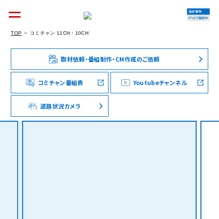
接続情報
IPv4で接続中
TOP
コミチャン 11CH・10CH
取材依頼・番組制作・CM作成のご依頼
個人のお客様
集合住宅オーナーの方
コミチャン番組表
Youtubeチャンネル
道路状況カメラ
法人のお客様
料金シミュレーション
資料請求