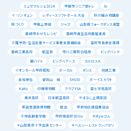
ミュゼマルシェ2024
甲斐市シニア筋トレ
IU
イ･ソンギュン
レディースソフトボール大会
秋の編み物講座
凧づくり
甲斐上野城
ジャズ
山梨県フォークダンス連盟
韮崎市おせちレシピ
韮崎市食生活改善推進員
介護予防・生活支援サービス事業支援補助金
笛吹市長寿支援課
韮崎工業高校
航空祭
市川三郷町合唱祭
ビッグバンド
闇バイト
ビッグベアーズ
カルロスＫ
イオンモール甲府昭和
ボーカル
ダンス
地建工業
金桜神社
愛宕山 結
SHOEI
ボーイスカウト
KaKo
印傳博物館
クラブYSA
富士学苑高校
青洲高校
日本航空高校
やまなし土偶探訪
釈迦堂遺跡博物館
献血
甲府地区建設業協会
千塚高齢者学級
甲府南高校SDGｓ
＃Mｙwさん
＃山梨県赤十字血液センター
＃ヘルシーレストランパセリ