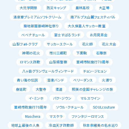
大弐学問祭
防災キャンプ
農林高校
大正琴
清泉寮プレミアムソフトクリーム
南アルプス山麓フェスティバル
築地新居御崎神社祭り
大久保嘉人サッカー教室
べべナチュール
富士すばるランド
お月見茶会
山梨フォトクラブ
サッカースクール
花火師
花火大会
神明の花火
市川三郷町
下黒駒
石尊祭
ロマンス詐欺
山梨県警察
韮崎市制施行70周年
八ヶ岳グランヴェールヴィンヤード
チョン・ジヒョン
青い海の伝説
音楽バンド
ベリーダンス
火渡り
身延町
大聖寺
柔道
照英の全国チャレンジの旅
イ・ミンホ
パク・ジウン
マルスワイン
韮崎市政施行70周年
ソウル･クチュール
SOULcouture
Maschera
マスケラ
ファンタジーロマンス
地球上最後の人魚
冷血天才詐欺師
秋本奈緒美の名水巡り