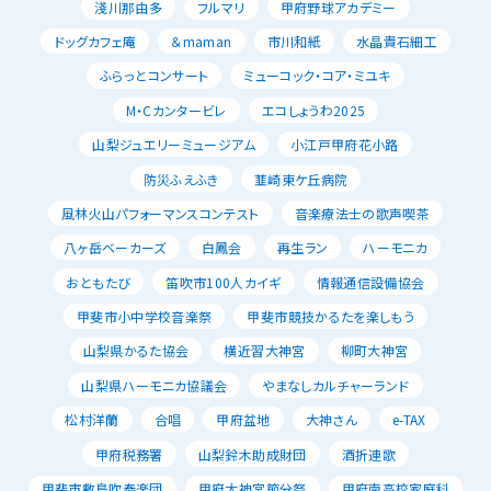
淺川那由多
フルマリ
甲府野球アカデミー
ドッグカフェ庵
＆maman
市川和紙
水晶貴石細工
ふらっとコンサート
ミューコック・コア・ミユキ
M・Cカンタービレ
エコしょうわ2025
山梨ジュエリーミュージアム
小江戸甲府花小路
防災ふえふき
韮崎東ケ丘病院
風林火山パフォーマンスコンテスト
音楽療法士の歌声喫茶
八ヶ岳ベーカーズ
白鳳会
再生ラン
ハーモニカ
おともたび
笛吹市100人カイギ
情報通信設備協会
甲斐市小中学校音楽祭
甲斐市競技かるたを楽しもう
山梨県かるた協会
横近習大神宮
柳町大神宮
山梨県ハーモニカ協議会
やまなしカルチャーランド
松村洋蘭
合唱
甲府盆地
大神さん
e-TAX
甲府税務署
山梨鈴木助成財団
酒折連歌
甲斐市敷島吹奏楽団
甲府大神宮節分祭
甲府南高校家庭科