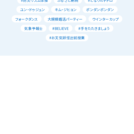
#防災リズム体操
ふるさと納税
#となりのトトロ
ユン・ドゥジュン
キム・ジヒョン
ポンダンポンダン
フォークダンス
大規模婚活パーティー
ウインターカップ
気象予報士
#BELIEVE
#手をたたきましょう
#お天気妖怪出前授業