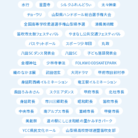
水行
星雲寺
シルクふれんどりぃ
太々神楽
チョ・ウリ
山梨県ハンドボール総合選手権大会
全国高等学校柔道選手権山梨県予選
清楓美術館
笛吹市太鼓フェスティバル
やまなし公共交通フェスティバル
バスケットボール
スポーツ少年団
丸政
八田SCダンス発表会
八田SC
子ども落語発表会
金櫻神社
少林寺拳法
FOLKWOODSKATEPARK
織のなかま展
武田信玄
大河ドラマ
甲府市旧鈴村亭
身延町西嶋イルミネーション
竜王駅イルミネーション
長田ろみおさん
スクエアダンス
甲府市長
北杜市長
身延町長
市川三郷町長
昭和町長
笛吹市長
中央市長
南アルプス市長
韮崎市長
甲斐市長
美創祭
道の駅にしじま和紙の里かみすきパーク
YCC県民文化ホール
山梨県高校野球連盟笛吹支部