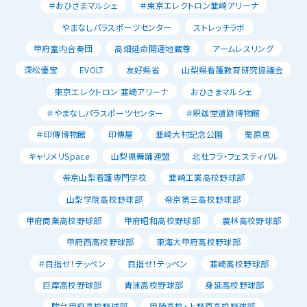
＃おひさまマルシェ
＃東京エレクトロン韮崎アリーナ
やまなしパラスポーツセンター
ストレッチラボ
甲府室内合奏団
高畑延命開運地蔵尊
アームレスリング
深松優宝
EVOLT
友好県省
山梨県看護教育研究協議会
東京エレクトロン 韮崎アリーナ
おひさまマルシェ
＃やまなしパラスポーツセンター
＃釈迦堂遺跡博物館
＃印傳博物館
印傳屋
韮崎大村記念公園
栗原恵
キャリメリSpace
山梨県舞踊連盟
北杜フラ・フェスティバル
帝京山梨看護専門学校
韮崎工業高校野球部
山梨学院高校野球部
帝京第三高校野球部
甲府商業高校野球部
甲府昭和高校野球部
農林高校野球部
甲府西高校野球部
東海大甲府高校野球部
＃目指せ！テッペン
目指せ！テッペン
韮崎高校野球部
巨摩高校野球部
青洲高校野球部
身延高校野球部
駿台甲府高校野球部
甲陵高校・上野原高校野球部