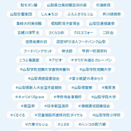
和モダン展
山梨県立美術館芸術の森
杉浦医院
山梨交響楽団
しん★ちび
ふえふきマルシェ
芦川植樹祭
韮崎大村美術館
昭和町母子愛育会
山梨交通感謝祭
五緒川津平太
さくらひめ
クロスフォー
二科会
信用金庫の日
認定NPO法人フードバンク山梨
フードバンクセット
伸太郎
甲府一校探求科
こうふ亀屋座
＃アピオ
＃すりだね香るカレーパン
＃山梨学院短期大学食物栄養科
＃山梨学院短期大学
＃山梨県建設業協会
＃富士眺望の湯ゆらり
＃山梨県新人大会空手道競技
＃山梨県警察
＃栗原恵
＃キャリメリSpace
＃甲府年金事務所
＃山梨学院大学
＃航空祭
＃日本航空高校
＃情報通信設備協会
＃くるぐる
＃児童相談所虐待対応ダイヤル
＃山梨学院小学校
＃六華マルシェ
＃１８９
＃ハンコの町六郷