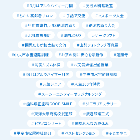
#９月はアルツハイマー月間
＃男性の料理教室
＃ちかい高齢者サロン
＃手話で交流
＃ｅスポーツ大会
＃甲府市富竹，地区納涼盆踊り
＃納涼盆踊り大会
＃北杜市白州町
#県内ぶらり
レザークラフト
＃園児たちが和太鼓で交流
＃山梨フォトクラブ写真展
#中央市水害避難訓練
#お茶の間に安心を最新作
＃蓮照寺
＃防災リズム体操
＃お天気妖怪出前授業
＃９月はアルツハイマー月間
＃中央市水害避難訓練
＃元気シニア
＃人生100年時代
＃スーシーエンティーオリジナルソング
＃歯科矯正歯科GOOD SMILE
＃ジモラブミステリー
＃東海大甲府高校武道館
＃武道館竣工式
＃ピアノコンサート
＃笛吹みんなの夏休み
＃甲斐市松尾神社祭典
＃ベストセレクション
＃ふじのやま