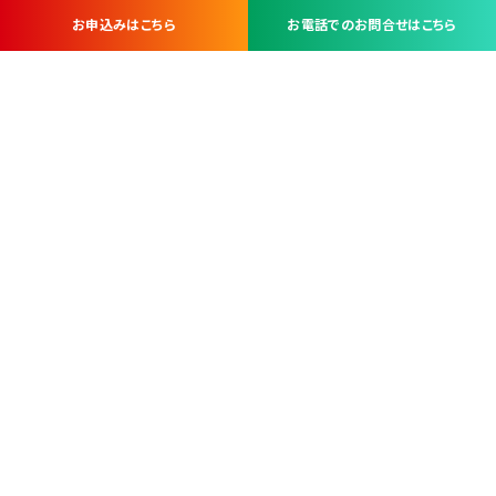
お申込みはこちら
お電話でのお問合せはこちら
お問い合わせ・お申し込みは
※当社は山梨県内 7 市 3 町を対象にケーブルテレビ・インターネ
ットサービスを提供する会社です。
総合受電窓口
コンタクトセンター
TEL.055-251-7111
甲府市北口2-14-14
MAP
＜電話＞ 月～金 9：00～19：00、（土・日・祝日）9：00～17：00
＜窓口＞ 月～土 9：00～16：30 ※日・祝日を除く
本社営業部