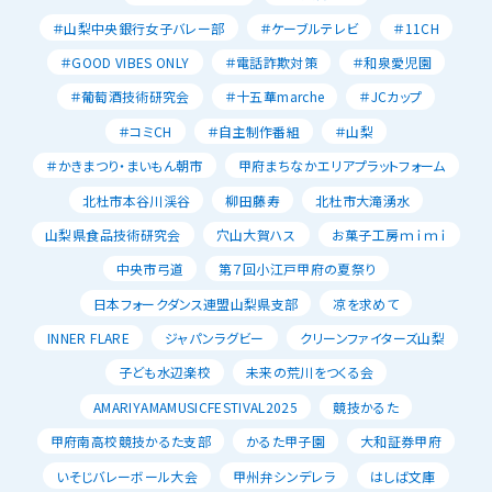
＃山梨中央銀行女子バレー部
＃ケーブルテレビ
＃11CH
＃GOOD VIBES ONLY
＃電話詐欺対策
＃和泉愛児園
＃葡萄酒技術研究会
＃十五華marche
＃JCカップ
＃コミCH
＃自主制作番組
＃山梨
＃かきまつり・まいもん朝市
甲府まちなかエリアプラットフォーム
北杜市本谷川渓谷
柳田藤寿
北杜市大滝湧水
山梨県食品技術研究会
穴山大賀ハス
お菓子工房ｍｉｍｉ
中央市弓道
第７回小江戸甲府の夏祭り
日本フォークダンス連盟山梨県支部
凉を求めて
INNER FLARE
ジャパンラグビー
クリーンファイターズ山梨
子ども水辺楽校
未来の荒川をつくる会
AMARIYAMAMUSICFESTIVAL2025
競技かるた
甲府南高校競技かるた支部
かるた甲子園
大和証券甲府
いそじバレーボール大会
甲州弁シンデレラ
はしば文庫