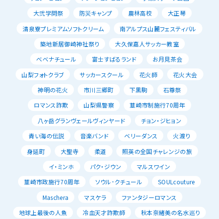
大弐学問祭
防災キャンプ
農林高校
大正琴
清泉寮プレミアムソフトクリーム
南アルプス山麓フェスティバル
築地新居御崎神社祭り
大久保嘉人サッカー教室
べべナチュール
富士すばるランド
お月見茶会
山梨フォトクラブ
サッカースクール
花火師
花火大会
神明の花火
市川三郷町
下黒駒
石尊祭
ロマンス詐欺
山梨県警察
韮崎市制施行70周年
八ヶ岳グランヴェールヴィンヤード
チョン・ジヒョン
青い海の伝説
音楽バンド
ベリーダンス
火渡り
身延町
大聖寺
柔道
照英の全国チャレンジの旅
イ・ミンホ
パク・ジウン
マルスワイン
韮崎市政施行70周年
ソウル･クチュール
SOULcouture
Maschera
マスケラ
ファンタジーロマンス
地球上最後の人魚
冷血天才詐欺師
秋本奈緒美の名水巡り