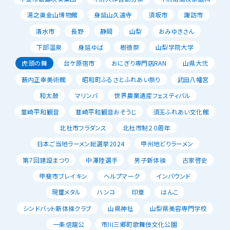
湯之奥金山博物館
身延山久遠寺
須坂市
諏訪市
清水市
長野
静岡
山梨
おみゆきさん
下部温泉
身延ゆば
樹徳祭
山梨学院大学
虎頭の舞
台ケ原宿市
おにぎり専門店RAN
山県大弐
薮内正幸美術館
昭和町ふるさとふれあい祭り
武田八幡宮
和太鼓
マリンバ
世界農業遺産フェスティバル
韮崎平和観音
韮崎平和観音おそうじ
須玉ふれあい文化館
北杜市フラダンス
北杜市制２０周年
日本ご当地ラーメン総選挙2024
甲州地どりラーメン
第７回建設まつり
中澤陸選手
男子新体操
古家啓史
甲斐市ブレイキン
ヘルプマーク
インバウンド
現璽メタル
ハンコ
印章
はんこ
シンドバット新体操クラブ
山県神社
山梨県美容専門学校
一条信龍公
市川三郷町歌舞伎文化公園