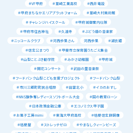
＃VF甲府
＃韮崎工業高校
＃西井電設
＃甲府まちなかエリアプラットフォーム
＃韮崎大村美術館
＃チャレンジハイスクール
＃甲府城御案内仕隊
＃甲府市住吉神社
＃久遠寺
＃ぶどう畑の音楽家
＃ニッコールクラブ
＃河西歩果さん
河西歩果
＃湖衣姫
＃信玄公まつり
＃甲斐市立保育園うたごえ集会
＃山梨ことぶき勧学院
＃みかさ幼稚園
＃甲府城
＃開花コンサート
＃武田の里音楽祭
＃フードバンク山梨こども支援プロジェクト
＃フードバンク山梨
＃市川三郷町町民合唱祭
＃田富北小
＃イカのおすし
＃NNS旗争奪レディースソフトボール大会
＃国の教育ローン
＃日本政策金融公庫
＃エコノミクス甲子園
＃お菓子工房mimi
＃東海大甲府高校
＃桔梗信玄餅銅像
＃桔梗屋
＃ストレッチゼロ
＃やまなしクィーンビーズ