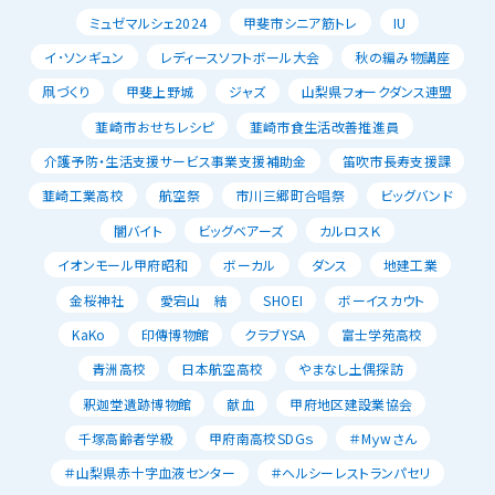
ミュゼマルシェ2024
甲斐市シニア筋トレ
IU
イ･ソンギュン
レディースソフトボール大会
秋の編み物講座
凧づくり
甲斐上野城
ジャズ
山梨県フォークダンス連盟
韮崎市おせちレシピ
韮崎市食生活改善推進員
介護予防・生活支援サービス事業支援補助金
笛吹市長寿支援課
韮崎工業高校
航空祭
市川三郷町合唱祭
ビッグバンド
闇バイト
ビッグベアーズ
カルロスＫ
イオンモール甲府昭和
ボーカル
ダンス
地建工業
金桜神社
愛宕山 結
SHOEI
ボーイスカウト
KaKo
印傳博物館
クラブYSA
富士学苑高校
青洲高校
日本航空高校
やまなし土偶探訪
釈迦堂遺跡博物館
献血
甲府地区建設業協会
千塚高齢者学級
甲府南高校SDGｓ
＃Mｙwさん
＃山梨県赤十字血液センター
＃ヘルシーレストランパセリ