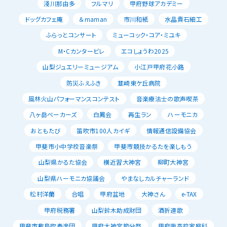
淺川那由多
フルマリ
甲府野球アカデミー
ドッグカフェ庵
＆maman
市川和紙
水晶貴石細工
ふらっとコンサート
ミューコック・コア・ミユキ
M・Cカンタービレ
エコしょうわ2025
山梨ジュエリーミュージアム
小江戸甲府花小路
防災ふえふき
韮崎東ケ丘病院
風林火山パフォーマンスコンテスト
音楽療法士の歌声喫茶
八ヶ岳ベーカーズ
白鳳会
再生ラン
ハーモニカ
おともたび
笛吹市100人カイギ
情報通信設備協会
甲斐市小中学校音楽祭
甲斐市競技かるたを楽しもう
山梨県かるた協会
横近習大神宮
柳町大神宮
山梨県ハーモニカ協議会
やまなしカルチャーランド
松村洋蘭
合唱
甲府盆地
大神さん
e-TAX
甲府税務署
山梨鈴木助成財団
酒折連歌
甲斐市敷島吹奏楽団
甲府大神宮節分祭
甲府南高校家庭科