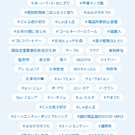
＃あ・い・う・え・おにぎり
＃甲斐マンガ塾
＃昭和町西条二区ふるさと祭り
＃はみがきのうた
＃どんな色が好き
＃しゃぼん玉
＃電話詐欺抑止装置
＃お茶の間に安心を
＃ゴールキーパースクール
＃蹴農人
＃ゴルフパートナー
＃北杜ヒュッゲの森
＃道の駅南きよさと
国指定重要無形民俗文化財
サークル
クラブ
美和神社
笛吹市
湯立祭
祭り
SADOYA
ワイナリー
アン・ヒョソブ
少年野球
SKYキャッスル
甲府市
天津司の舞
キム・ソヒョン
チェ・ウォニョン
チョン・ジュノ
オ・ナラ
ユン・セア
イ・テラン
ヨム・ジョンア
チン・ギジュ
キム・スルギ
#やまうた
#どんな色が好き
#しゃぼん玉
#スーシエンティーオリジナルソング
#歯科矯正歯科GOOD SMILE
#はみがきのうた
#スーシエンティー
#蓮照寺