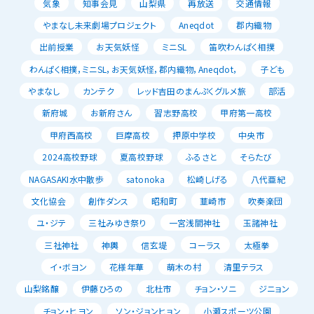
気象
知事会見
山梨県
再放送
交通情報
やまなし未来劇場プロジェクト
Aneqdot
郡内織物
出前授業
お天気妖怪
ミニSL
笛吹わんぱく相撲
わんぱく相撲，ミニSL，お天気妖怪，郡内織物，Aneqdot，
子ども
やまなし
カンテク
レッド吉田のまんぷくグルメ旅
部活
新府城
お新府さん
習志野高校
甲府第一高校
甲府西高校
巨摩高校
押原中学校
中央市
2024高校野球
夏高校野球
ふるさと
そらたび
NAGASAKI水中散歩
satonoka
松崎しげる
八代亜紀
文化協会
創作ダンス
昭和町
韮崎市
吹奏楽団
ユ・ジテ
三社みゆき祭り
一宮浅間神社
玉諸神社
三社神社
神輿
信玄堤
コーラス
太極拳
イ・ボヨン
花様年華
萌木の村
清里テラス
山梨銘醸
伊藤ひろの
北杜市
チョン・ソニ
ジニョン
チョン・ヒヨン
ソン・ジョンヒョン
小瀬スポーツ公園