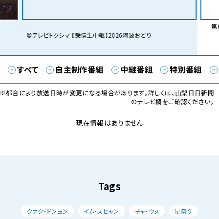
第6
©テレビトクシマ 【受信生中継】2026阿波おどり
すべて
自主制作番組
中継番組
特別番組
※都合により放送日時が変更になる場合があります。詳しくは、山梨日日新聞
のテレビ欄をご確認ください。
現在情報はありません
Tags
クァク・ドンヨン
イム・スヒャン
チャ・ウヌ
星祭り