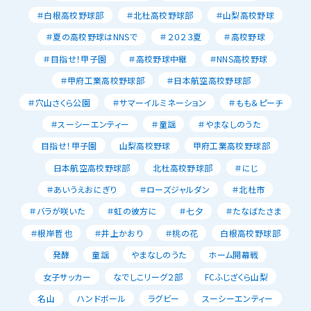
＃白根高校野球部
＃北杜高校野球部
＃山梨高校野球
＃夏の高校野球はNNSで
＃２０２３夏
＃高校野球
＃目指せ！甲子園
＃高校野球中継
＃NNS高校野球
＃甲府工業高校野球部
＃日本航空高校野球部
＃穴山さくら公園
＃サマーイルミネーション
＃もも＆ピーチ
＃スーシーエンティー
＃童謡
＃やまなしのうた
目指せ！甲子園
山梨高校野球
甲府工業高校野球部
日本航空高校野球部
北杜高校野球部
＃にじ
＃あいうえおにぎり
＃ローズジャルダン
＃北杜市
＃バラが咲いた
＃虹の彼方に
＃七夕
＃たなばたさま
＃根岸哲也
＃井上かおり
＃桃の花
白根高校野球部
発酵
童謡
やまなしのうた
ホーム開幕戦
女子サッカー
なでしこリーグ２部
FCふじざくら山梨
名山
ハンドボール
ラグビー
スーシーエンティー