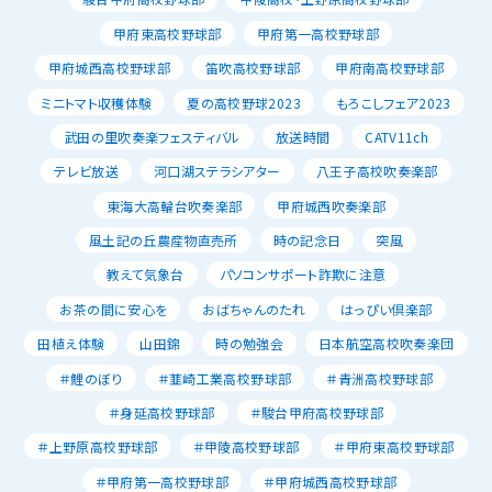
甲府東高校野球部
甲府第一高校野球部
甲府城西高校野球部
笛吹高校野球部
甲府南高校野球部
ミニトマト収穫体験
夏の高校野球2023
もろこしフェア2023
武田の里吹奏楽フェスティバル
放送時間
CATV11ch
テレビ放送
河口湖ステラシアター
八王子高校吹奏楽部
東海大高輪台吹奏楽部
甲府城西吹奏楽部
風土記の丘農産物直売所
時の記念日
突風
教えて気象台
パソコンサポート詐欺に注意
お茶の間に安心を
おばちゃんのたれ
はっぴい倶楽部
田植え体験
山田錦
時の勉強会
日本航空高校吹奏楽団
＃鯉のぼり
＃韮崎工業高校野球部
＃青洲高校野球部
＃身延高校野球部
＃駿台甲府高校野球部
＃上野原高校野球部
＃甲陵高校野球部
＃甲府東高校野球部
＃甲府第一高校野球部
＃甲府城西高校野球部