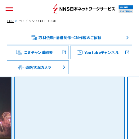
接続情報
IPv4で接続中
TOP
コミチャン 11CH・10CH
取材依頼・番組制作・CM作成のご依頼
個人のお客様
集合住宅オーナーの方
コミチャン番組表
Youtubeチャンネル
道路状況カメラ
法人のお客様
料金シミュレーション
資料請求