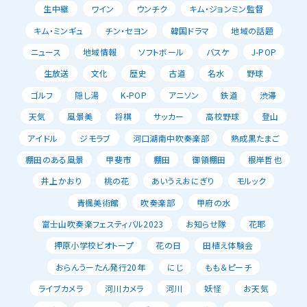
生中継
ワイン
ウンチク
キム・ジョンミン監督
キム・ミンギュ
チン・セヨン
韓国ドラマ
地域の話題
ニュース
地域情報
ソフトボール
バスケ
J-POP
生放送
文化
歴史
古道
名水
野球
ゴルフ
隠し湯
K-POP
アニソン
鉄道
渋滞
天気
風景美
将棋
サッカー
高校野球
登山
アイドル
ジモラブ
河口湖南中吹奏楽部
熟成黒たまご
棚田のある風景
甲斐市
棚田
御領棚田
根岸哲也
井上かおり
桃の花
あいうえおにぎり
モルック
青楓美術館
吹奏楽部
甲府の水
富士山吹奏楽フェスティバル2023
お知らせ隊
花耶
押原小学校ビオトープ
花の日
田植え体験会
おらんうーたん発行20年
にじ
もも＆ピーチ
ライブカメラ
河川カメラ
河川
妖怪
お天気