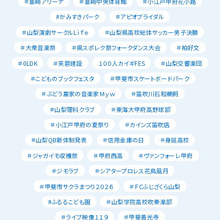
＃韮崎アリーナ
＃韮崎中央体育館
＃小江戸甲府花小路
#かみすきパーク
＃アピオブライダル
＃山梨演劇サークルLｉｆｅ
＃山梨県高校総体サッカー男子決勝
＃大衆音楽祭
＃県スポレク祭フォークダンス大会
＃柏好文
＃0LDK
＃芙蓉建設
１００人カイギFES
＃山梨交響楽団
＃こどものブックフェスタ
＃甲斐市スケートボードパーク
＃ぶどう農家の音楽家Ｍｙｗ
＃笛吹川石和鵜飼
＃山梨理科クラブ
＃東海大甲府高野球部
＃小江戸甲府の夏祭り
＃カインズ笛吹店
＃山梨QB新体制発表
＃信用金庫の日
＃身延高校
＃ジャガイモ収穫祭
＃甲府西高
＃ヴァンフォーレ甲府
＃ジモラブ
＃シアタープロレス花鳥風月
＃甲斐市サクラまつり２０２６
＃ＦＣふじざくら山梨
#ふるるこども園
＃山梨学院高校吹奏楽部
＃ライブ映像１１９
＃甲斐善光寺