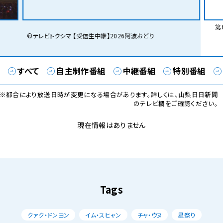
第6
©テレビトクシマ 【受信生中継】2026阿波おどり
すべて
自主制作番組
中継番組
特別番組
※都合により放送日時が変更になる場合があります。詳しくは、山梨日日新聞
のテレビ欄をご確認ください。
現在情報はありません
Tags
クァク・ドンヨン
イム・スヒャン
チャ・ウヌ
星祭り