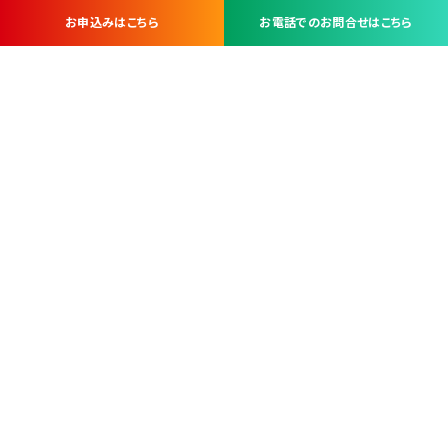
お申込みはこちら
お電話でのお問合せはこちら
お問い合わせ・お申し込みは
※当社は山梨県内 7 市 3 町を対象にケーブルテレビ・インターネ
ットサービスを提供する会社です。
総合受電窓口
コンタクトセンター
TEL.055-251-7111
甲府市北口2-14-14
MAP
＜電話＞ 月～金 9：00～19：00、（土・日・祝日）9：00～17：00
＜窓口＞ 月～土 9：00～16：30 ※日・祝日を除く
本社営業部