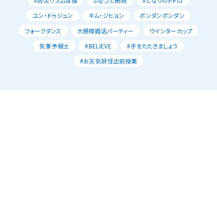
#防災リズム体操
ふるさと納税
#となりのトトロ
ユン・ドゥジュン
キム・ジヒョン
ポンダンポンダン
フォークダンス
大規模婚活パーティー
ウインターカップ
気象予報士
#BELIEVE
#手をたたきましょう
#お天気妖怪出前授業