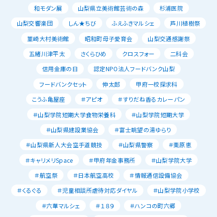
和モダン展
山梨県立美術館芸術の森
杉浦医院
山梨交響楽団
しん★ちび
ふえふきマルシェ
芦川植樹祭
韮崎大村美術館
昭和町母子愛育会
山梨交通感謝祭
五緒川津平太
さくらひめ
クロスフォー
二科会
信用金庫の日
認定NPO法人フードバンク山梨
フードバンクセット
伸太郎
甲府一校探求科
こうふ亀屋座
＃アピオ
＃すりだね香るカレーパン
＃山梨学院短期大学食物栄養科
＃山梨学院短期大学
＃山梨県建設業協会
＃富士眺望の湯ゆらり
＃山梨県新人大会空手道競技
＃山梨県警察
＃栗原恵
＃キャリメリSpace
＃甲府年金事務所
＃山梨学院大学
＃航空祭
＃日本航空高校
＃情報通信設備協会
＃くるぐる
＃児童相談所虐待対応ダイヤル
＃山梨学院小学校
＃六華マルシェ
＃１８９
＃ハンコの町六郷