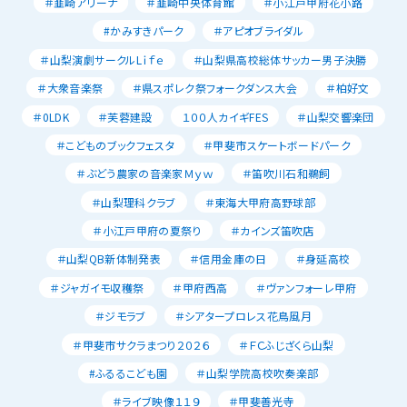
＃韮崎アリーナ
＃韮崎中央体育館
＃小江戸甲府花小路
#かみすきパーク
＃アピオブライダル
＃山梨演劇サークルLｉｆｅ
＃山梨県高校総体サッカー男子決勝
＃大衆音楽祭
＃県スポレク祭フォークダンス大会
＃柏好文
＃0LDK
＃芙蓉建設
１００人カイギFES
＃山梨交響楽団
＃こどものブックフェスタ
＃甲斐市スケートボードパーク
＃ぶどう農家の音楽家Ｍｙｗ
＃笛吹川石和鵜飼
＃山梨理科クラブ
＃東海大甲府高野球部
＃小江戸甲府の夏祭り
＃カインズ笛吹店
＃山梨QB新体制発表
＃信用金庫の日
＃身延高校
＃ジャガイモ収穫祭
＃甲府西高
＃ヴァンフォーレ甲府
＃ジモラブ
＃シアタープロレス花鳥風月
＃甲斐市サクラまつり２０２６
＃ＦＣふじざくら山梨
#ふるるこども園
＃山梨学院高校吹奏楽部
＃ライブ映像１１９
＃甲斐善光寺