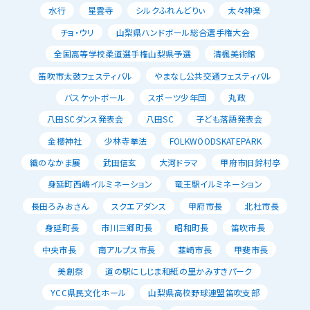
水行
星雲寺
シルクふれんどりぃ
太々神楽
チョ・ウリ
山梨県ハンドボール総合選手権大会
全国高等学校柔道選手権山梨県予選
清楓美術館
笛吹市太鼓フェスティバル
やまなし公共交通フェスティバル
バスケットボール
スポーツ少年団
丸政
八田SCダンス発表会
八田SC
子ども落語発表会
金櫻神社
少林寺拳法
FOLKWOODSKATEPARK
織のなかま展
武田信玄
大河ドラマ
甲府市旧鈴村亭
身延町西嶋イルミネーション
竜王駅イルミネーション
長田ろみおさん
スクエアダンス
甲府市長
北杜市長
身延町長
市川三郷町長
昭和町長
笛吹市長
中央市長
南アルプス市長
韮崎市長
甲斐市長
美創祭
道の駅にしじま和紙の里かみすきパーク
YCC県民文化ホール
山梨県高校野球連盟笛吹支部