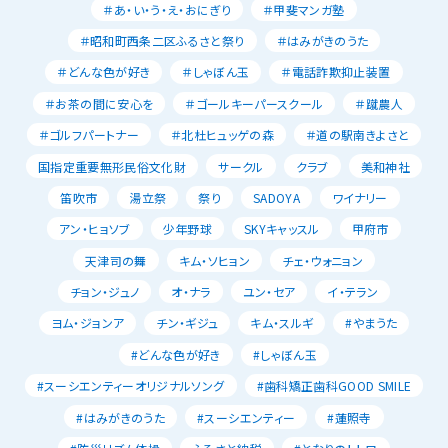
＃あ・い・う・え・おにぎり
＃甲斐マンガ塾
＃昭和町西条二区ふるさと祭り
＃はみがきのうた
＃どんな色が好き
＃しゃぼん玉
＃電話詐欺抑止装置
＃お茶の間に安心を
＃ゴールキーパースクール
＃蹴農人
＃ゴルフパートナー
＃北杜ヒュッゲの森
＃道の駅南きよさと
国指定重要無形民俗文化財
サークル
クラブ
美和神社
笛吹市
湯立祭
祭り
SADOYA
ワイナリー
アン・ヒョソブ
少年野球
SKYキャッスル
甲府市
天津司の舞
キム・ソヒョン
チェ・ウォニョン
チョン・ジュノ
オ・ナラ
ユン・セア
イ・テラン
ヨム・ジョンア
チン・ギジュ
キム・スルギ
#やまうた
#どんな色が好き
#しゃぼん玉
#スーシエンティーオリジナルソング
#歯科矯正歯科GOOD SMILE
#はみがきのうた
#スーシエンティー
#蓮照寺