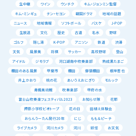
生中継
ワイン
ウンチク
キム・ジョンミン監督
キム・ミンギュ
チン・セヨン
韓国ドラマ
地域の話題
ニュース
地域情報
ソフトボール
バスケ
J-POP
生放送
文化
歴史
古道
名水
野球
ゴルフ
隠し湯
K-POP
アニソン
鉄道
渋滞
天気
風景美
将棋
サッカー
高校野球
登山
アイドル
ジモラブ
河口湖南中吹奏楽部
熟成黒たまご
棚田のある風景
甲斐市
棚田
御領棚田
根岸哲也
井上かおり
桃の花
あいうえおにぎり
モルック
青楓美術館
吹奏楽部
甲府の水
富士山吹奏楽フェスティバル2023
お知らせ隊
花耶
押原小学校ビオトープ
花の日
田植え体験会
おらんうーたん発行20年
にじ
もも＆ピーチ
ライブカメラ
河川カメラ
河川
妖怪
お天気