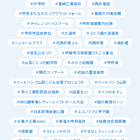
＃VF甲府
＃韮崎工業高校
＃西井電設
＃甲府まちなかエリアプラットフォーム
＃韮崎大村美術館
＃チャレンジハイスクール
＃甲府城御案内仕隊
＃甲府市住吉神社
＃久遠寺
＃ぶどう畑の音楽家
＃ニッコールクラブ
＃河西歩果さん
河西歩果
＃湖衣姫
＃信玄公まつり
＃甲斐市立保育園うたごえ集会
＃山梨ことぶき勧学院
＃みかさ幼稚園
＃甲府城
＃開花コンサート
＃武田の里音楽祭
＃フードバンク山梨こども支援プロジェクト
＃フードバンク山梨
＃市川三郷町町民合唱祭
＃田富北小
＃イカのおすし
＃NNS旗争奪レディースソフトボール大会
＃国の教育ローン
＃日本政策金融公庫
＃エコノミクス甲子園
＃お菓子工房mimi
＃東海大甲府高校
＃桔梗信玄餅銅像
＃桔梗屋
＃ストレッチゼロ
＃やまなしクィーンビーズ