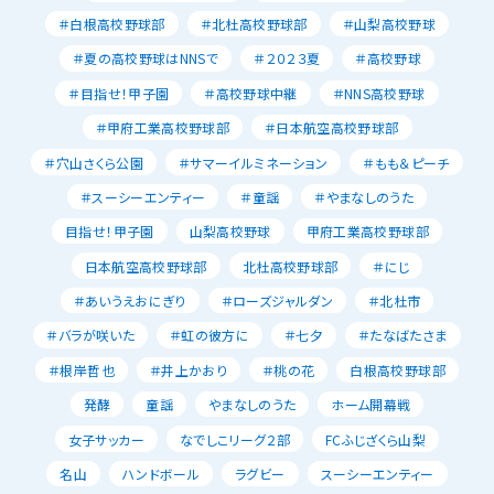
＃白根高校野球部
＃北杜高校野球部
＃山梨高校野球
＃夏の高校野球はNNSで
＃２０２３夏
＃高校野球
＃目指せ！甲子園
＃高校野球中継
＃NNS高校野球
＃甲府工業高校野球部
＃日本航空高校野球部
＃穴山さくら公園
＃サマーイルミネーション
＃もも＆ピーチ
＃スーシーエンティー
＃童謡
＃やまなしのうた
目指せ！甲子園
山梨高校野球
甲府工業高校野球部
日本航空高校野球部
北杜高校野球部
＃にじ
＃あいうえおにぎり
＃ローズジャルダン
＃北杜市
＃バラが咲いた
＃虹の彼方に
＃七夕
＃たなばたさま
＃根岸哲也
＃井上かおり
＃桃の花
白根高校野球部
発酵
童謡
やまなしのうた
ホーム開幕戦
女子サッカー
なでしこリーグ２部
FCふじざくら山梨
名山
ハンドボール
ラグビー
スーシーエンティー