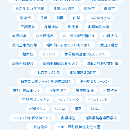
湯之奥金山博物館
身延山久遠寺
須坂市
諏訪市
清水市
長野
静岡
山梨
おみゆきさん
下部温泉
身延ゆば
樹徳祭
山梨学院大学
虎頭の舞
台ケ原宿市
おにぎり専門店RAN
山県大弐
薮内正幸美術館
昭和町ふるさとふれあい祭り
武田八幡宮
和太鼓
マリンバ
世界農業遺産フェスティバル
韮崎平和観音
韮崎平和観音おそうじ
須玉ふれあい文化館
北杜市フラダンス
北杜市制２０周年
日本ご当地ラーメン総選挙2024
甲州地どりラーメン
第７回建設まつり
中澤陸選手
男子新体操
古家啓史
甲斐市ブレイキン
ヘルプマーク
インバウンド
現璽メタル
ハンコ
印章
はんこ
シンドバット新体操クラブ
山県神社
山梨県美容専門学校
一条信龍公
市川三郷町歌舞伎文化公園