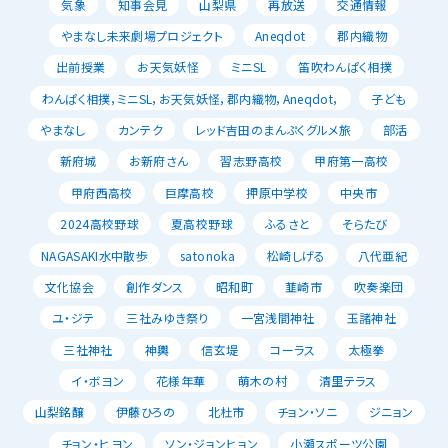
気象
知事会見
山梨県
再放送
交通情報
やまなし未来劇場プロジェクト
Aneqdot
郡内織物
出前授業
お天気妖怪
ミニSL
笛吹わんぱく相撲
わんぱく相撲，ミニSL，お天気妖怪，郡内織物，Aneqdot，
子ども
やまなし
カンテク
レッド吉田のまんぷくグルメ旅
部活
新府城
お新府さん
習志野高校
甲府第一高校
甲府西高校
巨摩高校
押原中学校
中央市
2024高校野球
夏高校野球
ふるさと
そらたび
NAGASAKI水中散歩
satonoka
松崎しげる
八代亜紀
文化協会
創作ダンス
昭和町
韮崎市
吹奏楽団
ユ・ジテ
三社みゆき祭り
一宮浅間神社
玉諸神社
三社神社
神輿
信玄堤
コーラス
太極拳
イ・ボヨン
花様年華
萌木の村
清里テラス
山梨銘醸
伊藤ひろの
北杜市
チョン・ソニ
ジニョン
チョン・ヒヨン
ソン・ジョンヒョン
小瀬スポーツ公園