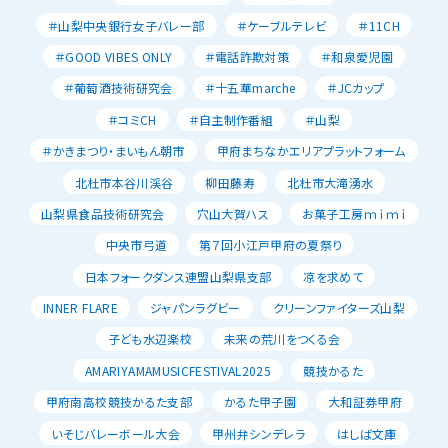
＃山梨中央銀行女子バレー部
＃ケーブルテレビ
＃11CH
＃GOOD VIBES ONLY
＃電話詐欺対策
＃和泉愛児園
＃葡萄酒技術研究会
＃十五華marche
＃JCカップ
＃コミCH
＃自主制作番組
＃山梨
＃かきまつり・まいもん朝市
甲府まちなかエリアプラットフォーム
北杜市本谷川渓谷
柳田藤寿
北杜市大滝湧水
山梨県食品技術研究会
穴山大賀ハス
お菓子工房ｍｉｍｉ
中央市弓道
第７回小江戸甲府の夏祭り
日本フォークダンス連盟山梨県支部
凉を求めて
INNER FLARE
ジャパンラグビー
クリーンファイターズ山梨
子ども水辺楽校
未来の荒川をつくる会
AMARIYAMAMUSICFESTIVAL2025
競技かるた
甲府南高校競技かるた支部
かるた甲子園
大和証券甲府
いそじバレーボール大会
甲州弁シンデレラ
はしば文庫