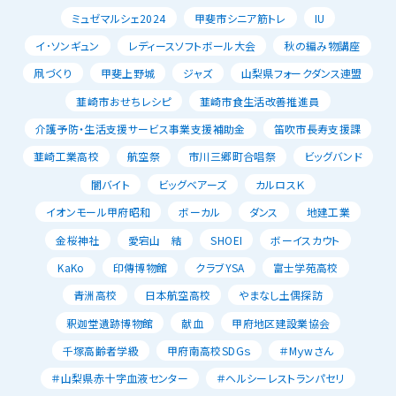
ミュゼマルシェ2024
甲斐市シニア筋トレ
IU
イ･ソンギュン
レディースソフトボール大会
秋の編み物講座
凧づくり
甲斐上野城
ジャズ
山梨県フォークダンス連盟
韮崎市おせちレシピ
韮崎市食生活改善推進員
介護予防・生活支援サービス事業支援補助金
笛吹市長寿支援課
韮崎工業高校
航空祭
市川三郷町合唱祭
ビッグバンド
闇バイト
ビッグベアーズ
カルロスＫ
イオンモール甲府昭和
ボーカル
ダンス
地建工業
金桜神社
愛宕山 結
SHOEI
ボーイスカウト
KaKo
印傳博物館
クラブYSA
富士学苑高校
青洲高校
日本航空高校
やまなし土偶探訪
釈迦堂遺跡博物館
献血
甲府地区建設業協会
千塚高齢者学級
甲府南高校SDGｓ
＃Mｙwさん
＃山梨県赤十字血液センター
＃ヘルシーレストランパセリ