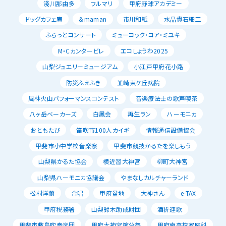
淺川那由多
フルマリ
甲府野球アカデミー
ドッグカフェ庵
＆maman
市川和紙
水晶貴石細工
ふらっとコンサート
ミューコック・コア・ミユキ
M・Cカンタービレ
エコしょうわ2025
山梨ジュエリーミュージアム
小江戸甲府花小路
防災ふえふき
韮崎東ケ丘病院
風林火山パフォーマンスコンテスト
音楽療法士の歌声喫茶
八ヶ岳ベーカーズ
白鳳会
再生ラン
ハーモニカ
おともたび
笛吹市100人カイギ
情報通信設備協会
甲斐市小中学校音楽祭
甲斐市競技かるたを楽しもう
山梨県かるた協会
横近習大神宮
柳町大神宮
山梨県ハーモニカ協議会
やまなしカルチャーランド
松村洋蘭
合唱
甲府盆地
大神さん
e-TAX
甲府税務署
山梨鈴木助成財団
酒折連歌
甲斐市敷島吹奏楽団
甲府大神宮節分祭
甲府南高校家庭科