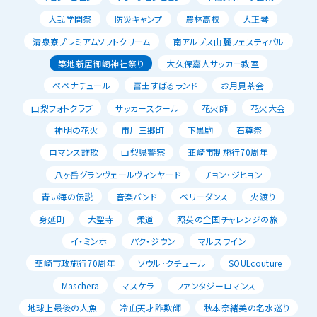
大弐学問祭
防災キャンプ
農林高校
大正琴
清泉寮プレミアムソフトクリーム
南アルプス山麓フェスティバル
築地新居御崎神社祭り
大久保嘉人サッカー教室
べべナチュール
富士すばるランド
お月見茶会
山梨フォトクラブ
サッカースクール
花火師
花火大会
神明の花火
市川三郷町
下黒駒
石尊祭
ロマンス詐欺
山梨県警察
韮崎市制施行70周年
八ヶ岳グランヴェールヴィンヤード
チョン・ジヒョン
青い海の伝説
音楽バンド
ベリーダンス
火渡り
身延町
大聖寺
柔道
照英の全国チャレンジの旅
イ・ミンホ
パク・ジウン
マルスワイン
韮崎市政施行70周年
ソウル･クチュール
SOULcouture
Maschera
マスケラ
ファンタジーロマンス
地球上最後の人魚
冷血天才詐欺師
秋本奈緒美の名水巡り