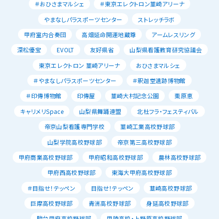
＃おひさまマルシェ
＃東京エレクトロン韮崎アリーナ
やまなしパラスポーツセンター
ストレッチラボ
甲府室内合奏団
高畑延命開運地蔵尊
アームレスリング
深松優宝
EVOLT
友好県省
山梨県看護教育研究協議会
東京エレクトロン 韮崎アリーナ
おひさまマルシェ
＃やまなしパラスポーツセンター
＃釈迦堂遺跡博物館
＃印傳博物館
印傳屋
韮崎大村記念公園
栗原恵
キャリメリSpace
山梨県舞踊連盟
北杜フラ・フェスティバル
帝京山梨看護専門学校
韮崎工業高校野球部
山梨学院高校野球部
帝京第三高校野球部
甲府商業高校野球部
甲府昭和高校野球部
農林高校野球部
甲府西高校野球部
東海大甲府高校野球部
＃目指せ！テッペン
目指せ！テッペン
韮崎高校野球部
巨摩高校野球部
青洲高校野球部
身延高校野球部
駿台甲府高校野球部
甲陵高校・上野原高校野球部