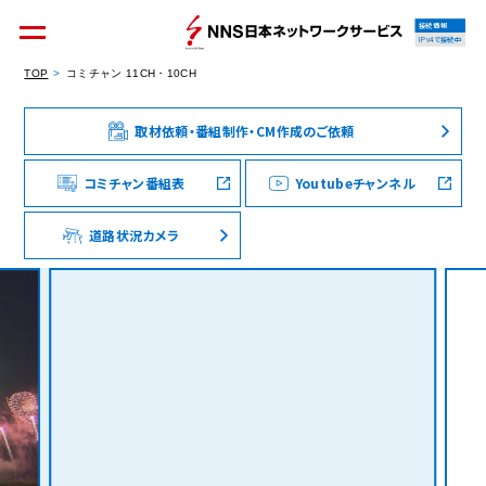
接続情報
IPv4で接続中
TOP
コミチャン 11CH・10CH
取材依頼・番組制作・CM作成のご依頼
個人のお客様
集合住宅オーナーの方
コミチャン番組表
Youtubeチャンネル
道路状況カメラ
法人のお客様
料金シミュレーション
資料請求