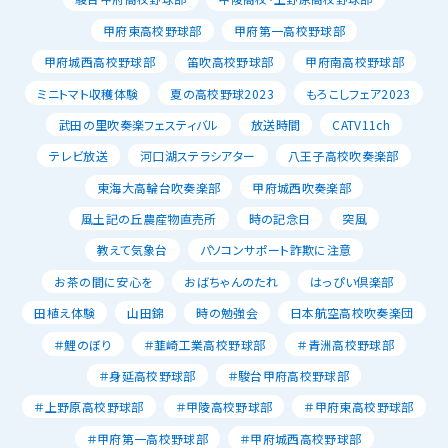
甲府東高校野球部
甲府第一高校野球部
甲府城西高校野球部
笛吹高校野球部
甲府南高校野球部
ミニトマト収穫体験
夏の高校野球2023
もろこしフェア2023
武田の里吹奏楽フェスティバル
放送時間
CATV11ch
テレビ放送
河口湖ステラシアター
八王子高校吹奏楽部
東海大高輪台吹奏楽部
甲府城西吹奏楽部
風土記の丘農産物直売所
時の記念日
突風
教えて気象台
パソコンサポート詐欺に注意
お茶の間に安心を
おばちゃんのたれ
はっぴい倶楽部
田植え体験
山田錦
時の勉強会
日本航空高校吹奏楽団
＃鯉のぼり
＃韮崎工業高校野球部
＃青洲高校野球部
＃身延高校野球部
＃駿台甲府高校野球部
＃上野原高校野球部
＃甲陵高校野球部
＃甲府東高校野球部
＃甲府第一高校野球部
＃甲府城西高校野球部