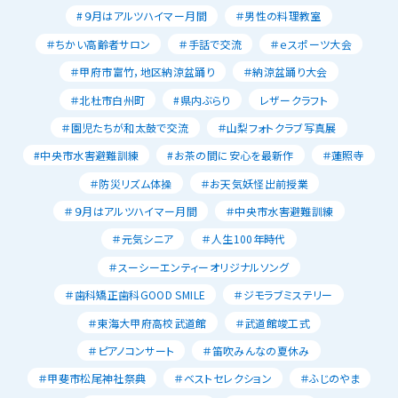
#９月はアルツハイマー月間
＃男性の料理教室
＃ちかい高齢者サロン
＃手話で交流
＃ｅスポーツ大会
＃甲府市富竹，地区納涼盆踊り
＃納涼盆踊り大会
＃北杜市白州町
#県内ぶらり
レザークラフト
＃園児たちが和太鼓で交流
＃山梨フォトクラブ写真展
#中央市水害避難訓練
#お茶の間に安心を最新作
＃蓮照寺
＃防災リズム体操
＃お天気妖怪出前授業
＃９月はアルツハイマー月間
＃中央市水害避難訓練
＃元気シニア
＃人生100年時代
＃スーシーエンティーオリジナルソング
＃歯科矯正歯科GOOD SMILE
＃ジモラブミステリー
＃東海大甲府高校武道館
＃武道館竣工式
＃ピアノコンサート
＃笛吹みんなの夏休み
＃甲斐市松尾神社祭典
＃ベストセレクション
＃ふじのやま