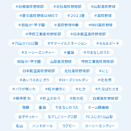
＃白根高校野球部
＃北杜高校野球部
＃山梨高校野球
＃夏の高校野球はNNSで
＃２０２３夏
＃高校野球
＃目指せ！甲子園
＃高校野球中継
＃NNS高校野球
＃甲府工業高校野球部
＃日本航空高校野球部
＃穴山さくら公園
＃サマーイルミネーション
＃もも＆ピーチ
＃スーシーエンティー
＃童謡
＃やまなしのうた
目指せ！甲子園
山梨高校野球
甲府工業高校野球部
日本航空高校野球部
北杜高校野球部
＃にじ
＃あいうえおにぎり
＃ローズジャルダン
＃北杜市
＃バラが咲いた
＃虹の彼方に
＃七夕
＃たなばたさま
＃根岸哲也
＃井上かおり
＃桃の花
白根高校野球部
発酵
童謡
やまなしのうた
ホーム開幕戦
女子サッカー
なでしこリーグ２部
FCふじざくら山梨
名山
ハンドボール
ラグビー
スーシーエンティー