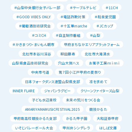
＃山梨中央銀行女子バレー部
＃ケーブルテレビ
＃11CH
＃GOOD VIBES ONLY
＃電話詐欺対策
＃和泉愛児園
＃葡萄酒技術研究会
＃十五華marche
＃JCカップ
＃コミCH
＃自主制作番組
＃山梨
＃かきまつり・まいもん朝市
甲府まちなかエリアプラットフォーム
北杜市本谷川渓谷
柳田藤寿
北杜市大滝湧水
山梨県食品技術研究会
穴山大賀ハス
お菓子工房ｍｉｍｉ
中央市弓道
第７回小江戸甲府の夏祭り
日本フォークダンス連盟山梨県支部
凉を求めて
INNER FLARE
ジャパンラグビー
クリーンファイターズ山梨
子ども水辺楽校
未来の荒川をつくる会
AMARIYAMAMUSICFESTIVAL2025
競技かるた
甲府南高校競技かるた支部
かるた甲子園
大和証券甲府
いそじバレーボール大会
甲州弁シンデレラ
はしば文庫