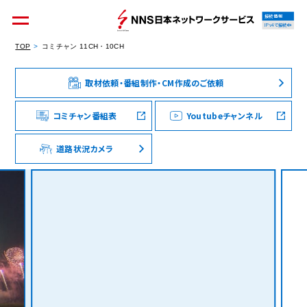
接続情報
IPv4で接続中
TOP
コミチャン 11CH・10CH
取材依頼・番組制作・CM作成のご依頼
個人のお客様
集合住宅オーナーの方
コミチャン番組表
Youtubeチャンネル
道路状況カメラ
法人のお客様
料金シミュレーション
資料請求