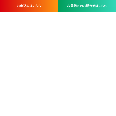
お申込みはこちら
お電話でのお問合せはこちら
お問い合わせ・お申し込みは
※当社は山梨県内 7 市 3 町を対象にケーブルテレビ・インターネ
ットサービスを提供する会社です。
総合受電窓口
コンタクトセンター
TEL.055-251-7111
甲府市北口2-14-14
MAP
＜電話＞ 月～金 9：00～19：00、（土・日・祝日）9：00～17：00
＜窓口＞ 月～土 9：00～16：30 ※日・祝日を除く
本社営業部