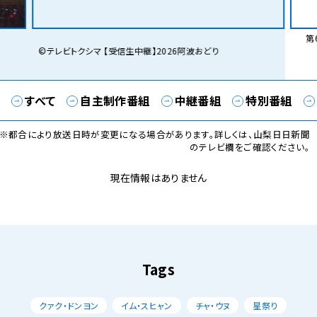
第6
©テレビトクシマ 【受信生中継】2026阿波おどり
すべて
自主制作番組
中継番組
特別番組
※都合により放送日時が変更になる場合があります。詳しくは、山梨日日新聞
のテレビ欄をご確認ください。
現在情報はありません
Tags
クァク・ドンヨン
イム・スヒャン
チャ・ウヌ
星祭り