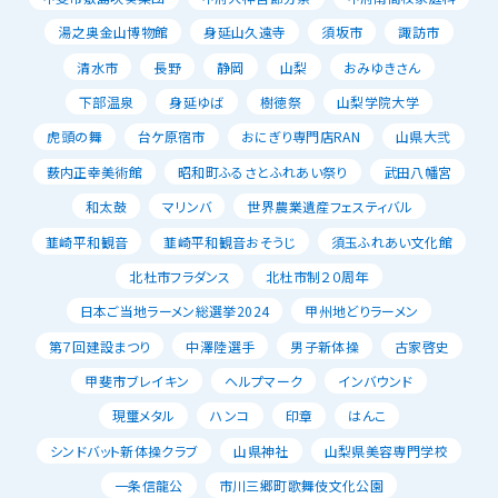
湯之奥金山博物館
身延山久遠寺
須坂市
諏訪市
清水市
長野
静岡
山梨
おみゆきさん
下部温泉
身延ゆば
樹徳祭
山梨学院大学
虎頭の舞
台ケ原宿市
おにぎり専門店RAN
山県大弐
薮内正幸美術館
昭和町ふるさとふれあい祭り
武田八幡宮
和太鼓
マリンバ
世界農業遺産フェスティバル
韮崎平和観音
韮崎平和観音おそうじ
須玉ふれあい文化館
北杜市フラダンス
北杜市制２０周年
日本ご当地ラーメン総選挙2024
甲州地どりラーメン
第７回建設まつり
中澤陸選手
男子新体操
古家啓史
甲斐市ブレイキン
ヘルプマーク
インバウンド
現璽メタル
ハンコ
印章
はんこ
シンドバット新体操クラブ
山県神社
山梨県美容専門学校
一条信龍公
市川三郷町歌舞伎文化公園