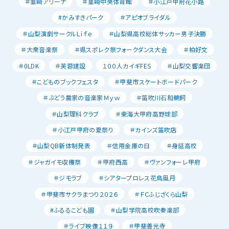
＃韮崎アリーナ
＃韮崎中央体育館
＃小江戸甲府花小路
#かみすきパーク
＃アピオブライダル
＃山梨演劇サークルLｉｆｅ
＃山梨県高校総体サッカー男子決勝
＃大衆音楽祭
＃県スポレク祭フォークダンス大会
＃柏好文
＃0LDK
＃芙蓉建設
１００人カイギFES
＃山梨交響楽団
＃こどものブックフェスタ
＃甲斐市スケートボードパーク
＃ぶどう農家の音楽家Ｍｙｗ
＃笛吹川石和鵜飼
＃山梨理科クラブ
＃東海大甲府高野球部
＃小江戸甲府の夏祭り
＃カインズ笛吹店
＃山梨QB新体制発表
＃信用金庫の日
＃身延高校
＃ジャガイモ収穫祭
＃甲府西高
＃ヴァンフォーレ甲府
＃ジモラブ
＃シアタープロレス花鳥風月
＃甲斐市サクラまつり２０２６
＃ＦＣふじざくら山梨
#ふるるこども園
＃山梨学院高校吹奏楽部
＃ライブ映像１１９
＃甲斐善光寺