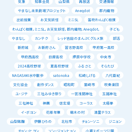
気象
知事会見
山梨県
再放送
交通情報
やまなし未来劇場プロジェクト
Aneqdot
郡内織物
出前授業
お天気妖怪
ミニSL
笛吹わんぱく相撲
わんぱく相撲，ミニSL，お天気妖怪，郡内織物，Aneqdot，
子ども
やまなし
カンテク
レッド吉田のまんぷくグルメ旅
部活
新府城
お新府さん
習志野高校
甲府第一高校
甲府西高校
巨摩高校
押原中学校
中央市
2024高校野球
夏高校野球
ふるさと
そらたび
NAGASAKI水中散歩
satonoka
松崎しげる
八代亜紀
文化協会
創作ダンス
昭和町
韮崎市
吹奏楽団
ユ・ジテ
三社みゆき祭り
一宮浅間神社
玉諸神社
三社神社
神輿
信玄堤
コーラス
太極拳
イ・ボヨン
花様年華
萌木の村
清里テラス
山梨銘醸
伊藤ひろの
北杜市
チョン・ソニ
ジニョン
チョン・ヒヨン
ソン・ジョンヒョン
小瀬スポーツ公園