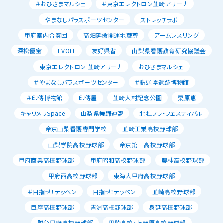
＃おひさまマルシェ
＃東京エレクトロン韮崎アリーナ
やまなしパラスポーツセンター
ストレッチラボ
甲府室内合奏団
高畑延命開運地蔵尊
アームレスリング
深松優宝
EVOLT
友好県省
山梨県看護教育研究協議会
東京エレクトロン 韮崎アリーナ
おひさまマルシェ
＃やまなしパラスポーツセンター
＃釈迦堂遺跡博物館
＃印傳博物館
印傳屋
韮崎大村記念公園
栗原恵
キャリメリSpace
山梨県舞踊連盟
北杜フラ・フェスティバル
帝京山梨看護専門学校
韮崎工業高校野球部
山梨学院高校野球部
帝京第三高校野球部
甲府商業高校野球部
甲府昭和高校野球部
農林高校野球部
甲府西高校野球部
東海大甲府高校野球部
＃目指せ！テッペン
目指せ！テッペン
韮崎高校野球部
巨摩高校野球部
青洲高校野球部
身延高校野球部
駿台甲府高校野球部
甲陵高校・上野原高校野球部