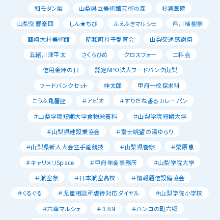
和モダン展
山梨県立美術館芸術の森
杉浦医院
山梨交響楽団
しん★ちび
ふえふきマルシェ
芦川植樹祭
韮崎大村美術館
昭和町母子愛育会
山梨交通感謝祭
五緒川津平太
さくらひめ
クロスフォー
二科会
信用金庫の日
認定NPO法人フードバンク山梨
フードバンクセット
伸太郎
甲府一校探求科
こうふ亀屋座
＃アピオ
＃すりだね香るカレーパン
＃山梨学院短期大学食物栄養科
＃山梨学院短期大学
＃山梨県建設業協会
＃富士眺望の湯ゆらり
＃山梨県新人大会空手道競技
＃山梨県警察
＃栗原恵
＃キャリメリSpace
＃甲府年金事務所
＃山梨学院大学
＃航空祭
＃日本航空高校
＃情報通信設備協会
＃くるぐる
＃児童相談所虐待対応ダイヤル
＃山梨学院小学校
＃六華マルシェ
＃１８９
＃ハンコの町六郷