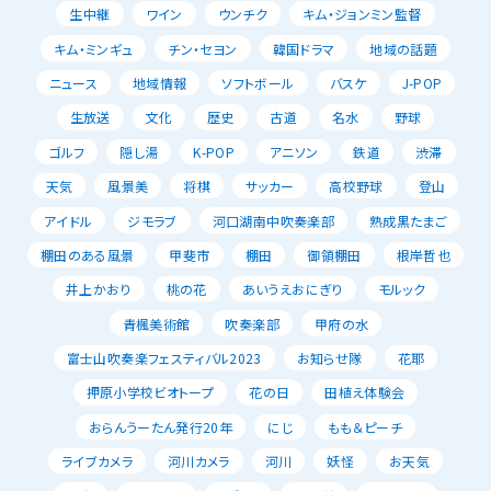
生中継
ワイン
ウンチク
キム・ジョンミン監督
キム・ミンギュ
チン・セヨン
韓国ドラマ
地域の話題
ニュース
地域情報
ソフトボール
バスケ
J-POP
生放送
文化
歴史
古道
名水
野球
ゴルフ
隠し湯
K-POP
アニソン
鉄道
渋滞
天気
風景美
将棋
サッカー
高校野球
登山
アイドル
ジモラブ
河口湖南中吹奏楽部
熟成黒たまご
棚田のある風景
甲斐市
棚田
御領棚田
根岸哲也
井上かおり
桃の花
あいうえおにぎり
モルック
青楓美術館
吹奏楽部
甲府の水
富士山吹奏楽フェスティバル2023
お知らせ隊
花耶
押原小学校ビオトープ
花の日
田植え体験会
おらんうーたん発行20年
にじ
もも＆ピーチ
ライブカメラ
河川カメラ
河川
妖怪
お天気