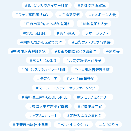
#９月はアルツハイマー月間
＃男性の料理教室
＃ちかい高齢者サロン
＃手話で交流
＃ｅスポーツ大会
＃甲府市富竹，地区納涼盆踊り
＃納涼盆踊り大会
＃北杜市白州町
#県内ぶらり
レザークラフト
＃園児たちが和太鼓で交流
＃山梨フォトクラブ写真展
#中央市水害避難訓練
#お茶の間に安心を最新作
＃蓮照寺
＃防災リズム体操
＃お天気妖怪出前授業
＃９月はアルツハイマー月間
＃中央市水害避難訓練
＃元気シニア
＃人生100年時代
＃スーシーエンティーオリジナルソング
＃歯科矯正歯科GOOD SMILE
＃ジモラブミステリー
＃東海大甲府高校武道館
＃武道館竣工式
＃ピアノコンサート
＃笛吹みんなの夏休み
＃甲斐市松尾神社祭典
＃ベストセレクション
＃ふじのやま