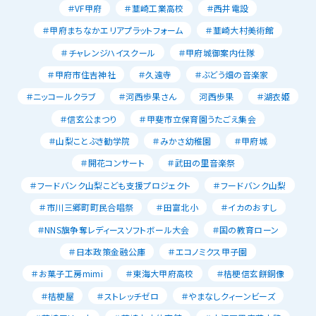
＃VF甲府
＃韮崎工業高校
＃西井電設
＃甲府まちなかエリアプラットフォーム
＃韮崎大村美術館
＃チャレンジハイスクール
＃甲府城御案内仕隊
＃甲府市住吉神社
＃久遠寺
＃ぶどう畑の音楽家
＃ニッコールクラブ
＃河西歩果さん
河西歩果
＃湖衣姫
＃信玄公まつり
＃甲斐市立保育園うたごえ集会
＃山梨ことぶき勧学院
＃みかさ幼稚園
＃甲府城
＃開花コンサート
＃武田の里音楽祭
＃フードバンク山梨こども支援プロジェクト
＃フードバンク山梨
＃市川三郷町町民合唱祭
＃田富北小
＃イカのおすし
＃NNS旗争奪レディースソフトボール大会
＃国の教育ローン
＃日本政策金融公庫
＃エコノミクス甲子園
＃お菓子工房mimi
＃東海大甲府高校
＃桔梗信玄餅銅像
＃桔梗屋
＃ストレッチゼロ
＃やまなしクィーンビーズ