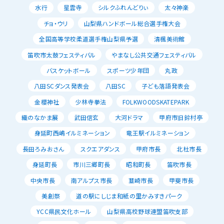
水行
星雲寺
シルクふれんどりぃ
太々神楽
チョ・ウリ
山梨県ハンドボール総合選手権大会
全国高等学校柔道選手権山梨県予選
清楓美術館
笛吹市太鼓フェスティバル
やまなし公共交通フェスティバル
バスケットボール
スポーツ少年団
丸政
八田SCダンス発表会
八田SC
子ども落語発表会
金櫻神社
少林寺拳法
FOLKWOODSKATEPARK
織のなかま展
武田信玄
大河ドラマ
甲府市旧鈴村亭
身延町西嶋イルミネーション
竜王駅イルミネーション
長田ろみおさん
スクエアダンス
甲府市長
北杜市長
身延町長
市川三郷町長
昭和町長
笛吹市長
中央市長
南アルプス市長
韮崎市長
甲斐市長
美創祭
道の駅にしじま和紙の里かみすきパーク
YCC県民文化ホール
山梨県高校野球連盟笛吹支部