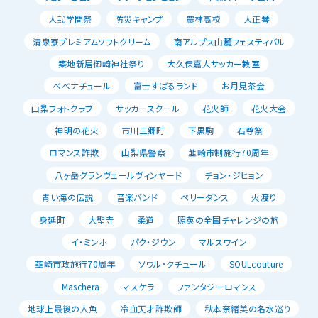
大弐学問祭
防災キャンプ
農林高校
大正琴
清泉寮プレミアムソフトクリーム
南アルプス山麓フェスティバル
築地新居御崎神社祭り
大久保嘉人サッカー教室
べべナチュール
富士すばるランド
お月見茶会
山梨フォトクラブ
サッカースクール
花火師
花火大会
神明の花火
市川三郷町
下黒駒
石尊祭
ロマンス詐欺
山梨県警察
韮崎市制施行70周年
八ヶ岳グランヴェールヴィンヤード
チョン・ジヒョン
青い海の伝説
音楽バンド
ベリーダンス
火渡り
身延町
大聖寺
柔道
照英の全国チャレンジの旅
イ・ミンホ
パク・ジウン
マルスワイン
韮崎市政施行70周年
ソウル･クチュール
SOULcouture
Maschera
マスケラ
ファンタジーロマンス
地球上最後の人魚
冷血天才詐欺師
秋本奈緒美の名水巡り