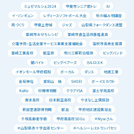
ミュゼマルシェ2024
甲斐市シニア筋トレ
IU
イ･ソンギュン
レディースソフトボール大会
秋の編み物講座
凧づくり
甲斐上野城
ジャズ
山梨県フォークダンス連盟
韮崎市おせちレシピ
韮崎市食生活改善推進員
介護予防・生活支援サービス事業支援補助金
笛吹市長寿支援課
韮崎工業高校
航空祭
市川三郷町合唱祭
ビッグバンド
闇バイト
ビッグベアーズ
カルロスＫ
イオンモール甲府昭和
ボーカル
ダンス
地建工業
金桜神社
愛宕山 結
SHOEI
ボーイスカウト
KaKo
印傳博物館
クラブYSA
富士学苑高校
青洲高校
日本航空高校
やまなし土偶探訪
釈迦堂遺跡博物館
献血
甲府地区建設業協会
千塚高齢者学級
甲府南高校SDGｓ
＃Mｙwさん
＃山梨県赤十字血液センター
＃ヘルシーレストランパセリ