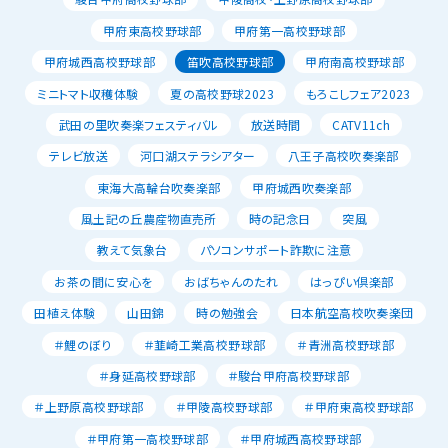
甲府東高校野球部
甲府第一高校野球部
甲府城西高校野球部
笛吹高校野球部
甲府南高校野球部
ミニトマト収穫体験
夏の高校野球2023
もろこしフェア2023
武田の里吹奏楽フェスティバル
放送時間
CATV11ch
テレビ放送
河口湖ステラシアター
八王子高校吹奏楽部
東海大高輪台吹奏楽部
甲府城西吹奏楽部
風土記の丘農産物直売所
時の記念日
突風
教えて気象台
パソコンサポート詐欺に注意
お茶の間に安心を
おばちゃんのたれ
はっぴい倶楽部
田植え体験
山田錦
時の勉強会
日本航空高校吹奏楽団
＃鯉のぼり
＃韮崎工業高校野球部
＃青洲高校野球部
＃身延高校野球部
＃駿台甲府高校野球部
＃上野原高校野球部
＃甲陵高校野球部
＃甲府東高校野球部
＃甲府第一高校野球部
＃甲府城西高校野球部