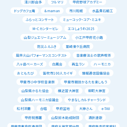
淺川那由多
フルマリ
甲府野球アカデミー
ドッグカフェ庵
＆maman
市川和紙
水晶貴石細工
ふらっとコンサート
ミューコック・コア・ミユキ
M・Cカンタービレ
エコしょうわ2025
山梨ジュエリーミュージアム
小江戸甲府花小路
防災ふえふき
韮崎東ケ丘病院
風林火山パフォーマンスコンテスト
音楽療法士の歌声喫茶
八ヶ岳ベーカーズ
白鳳会
再生ラン
ハーモニカ
おともたび
笛吹市100人カイギ
情報通信設備協会
甲斐市小中学校音楽祭
甲斐市競技かるたを楽しもう
山梨県かるた協会
横近習大神宮
柳町大神宮
山梨県ハーモニカ協議会
やまなしカルチャーランド
松村洋蘭
合唱
甲府盆地
大神さん
e-TAX
甲府税務署
山梨鈴木助成財団
酒折連歌
甲斐市敷島吹奏楽団
甲府大神宮節分祭
甲府南高校家庭科