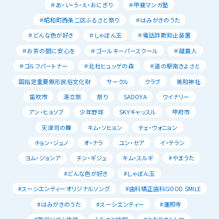
＃あ・い・う・え・おにぎり
＃甲斐マンガ塾
＃昭和町西条二区ふるさと祭り
＃はみがきのうた
＃どんな色が好き
＃しゃぼん玉
＃電話詐欺抑止装置
＃お茶の間に安心を
＃ゴールキーパースクール
＃蹴農人
＃ゴルフパートナー
＃北杜ヒュッゲの森
＃道の駅南きよさと
国指定重要無形民俗文化財
サークル
クラブ
美和神社
笛吹市
湯立祭
祭り
SADOYA
ワイナリー
アン・ヒョソブ
少年野球
SKYキャッスル
甲府市
天津司の舞
キム・ソヒョン
チェ・ウォニョン
チョン・ジュノ
オ・ナラ
ユン・セア
イ・テラン
ヨム・ジョンア
チン・ギジュ
キム・スルギ
#やまうた
#どんな色が好き
#しゃぼん玉
#スーシエンティーオリジナルソング
#歯科矯正歯科GOOD SMILE
#はみがきのうた
#スーシエンティー
#蓮照寺