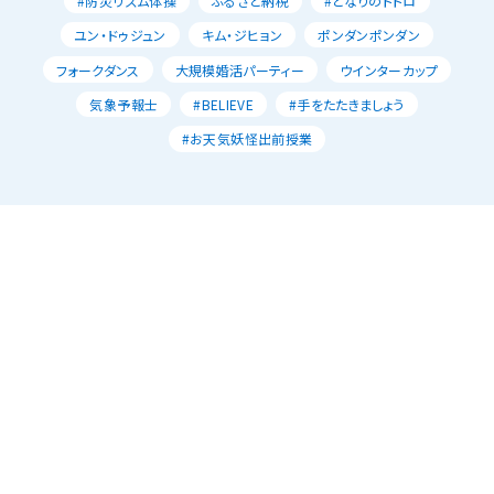
#防災リズム体操
ふるさと納税
#となりのトトロ
ユン・ドゥジュン
キム・ジヒョン
ポンダンポンダン
フォークダンス
大規模婚活パーティー
ウインターカップ
気象予報士
#BELIEVE
#手をたたきましょう
#お天気妖怪出前授業