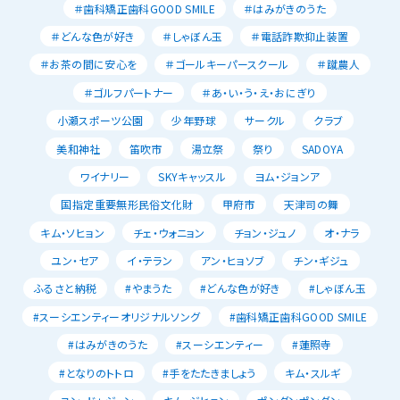
＃歯科矯正歯科GOOD SMILE
＃はみがきのうた
＃どんな色が好き
＃しゃぼん玉
＃電話詐欺抑止装置
＃お茶の間に安心を
＃ゴールキーパースクール
＃蹴農人
＃ゴルフパートナー
＃あ・い・う・え・おにぎり
小瀬スポーツ公園
少年野球
サークル
クラブ
美和神社
笛吹市
湯立祭
祭り
SADOYA
ワイナリー
SKYキャッスル
ヨム・ジョンア
国指定重要無形民俗文化財
甲府市
天津司の舞
キム・ソヒョン
チェ・ウォニョン
チョン・ジュノ
オ・ナラ
ユン・セア
イ・テラン
アン・ヒョソブ
チン・ギジュ
ふるさと納税
#やまうた
#どんな色が好き
#しゃぼん玉
#スーシエンティーオリジナルソング
#歯科矯正歯科GOOD SMILE
#はみがきのうた
#スーシエンティー
#蓮照寺
#となりのトトロ
#手をたたきましょう
キム・スルギ