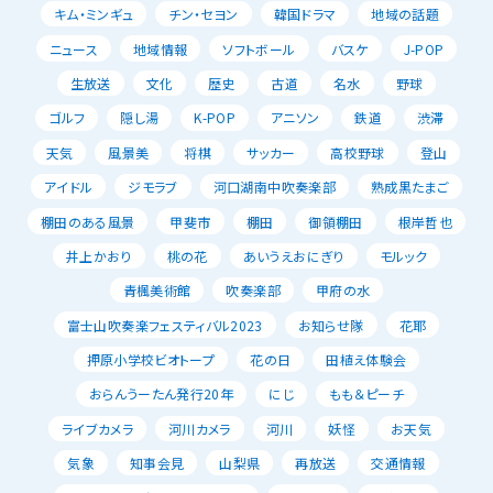
キム・ミンギュ
チン・セヨン
韓国ドラマ
地域の話題
ニュース
地域情報
ソフトボール
バスケ
J-POP
生放送
文化
歴史
古道
名水
野球
ゴルフ
隠し湯
K-POP
アニソン
鉄道
渋滞
天気
風景美
将棋
サッカー
高校野球
登山
アイドル
ジモラブ
河口湖南中吹奏楽部
熟成黒たまご
棚田のある風景
甲斐市
棚田
御領棚田
根岸哲也
井上かおり
桃の花
あいうえおにぎり
モルック
青楓美術館
吹奏楽部
甲府の水
富士山吹奏楽フェスティバル2023
お知らせ隊
花耶
押原小学校ビオトープ
花の日
田植え体験会
おらんうーたん発行20年
にじ
もも＆ピーチ
ライブカメラ
河川カメラ
河川
妖怪
お天気
気象
知事会見
山梨県
再放送
交通情報