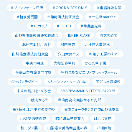
＃ヴァンフォーレ甲府
＃GOOD VIBES ONLY
＃電話詐欺対策
＃和泉愛児園
＃葡萄酒技術研究会
＃十五華marche
＃JCカップ
＃コミCH
＃甲斐善光寺
山梨県看護教育研究協議会
INNER FLARE
凉を求めて
北杜市本谷川渓谷
柳田藤寿
北杜市大滝湧水
山梨県食品技術研究会
穴山大賀ハス
お菓子工房ｍｉｍｉ
中央市弓道
大和証券甲府
かるた甲子園
帝京山梨看護専門学校
甲府まちなかエリアプラットフォーム
ジャパンラグビー
クリーンファイターズ山梨
子ども水辺楽校
未来の荒川をつくる会
AMARIYAMAMUSICFESTIVAL2025
競技かるた
甲府南高校競技かるた支部
第７回小江戸甲府の夏祭り
日本フォークダンス連盟山梨県支部
山梨交通感謝祭
昭和町母子愛育会
はしば文庫
和モダン展
山梨県立美術館芸術の森
杉浦医院