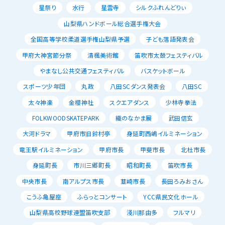
星祭り
水行
星雲寺
シルクふれんどりぃ
山梨県ハンドボール総合選手権大会
全国高等学校柔道選手権山梨県予選
子ども落語発表会
甲府大神宮節分祭
清楓美術館
笛吹市太鼓フェスティバル
やまなし公共交通フェスティバル
バスケットボール
スポーツ少年団
丸政
八田SCダンス発表会
八田SC
太々神楽
金櫻神社
スクエアダンス
少林寺拳法
FOLKWOODSKATEPARK
織のなかま展
武田信玄
大河ドラマ
甲府市旧鈴村亭
身延町西嶋イルミネーション
竜王駅イルミネーション
甲府市長
甲斐市長
北杜市長
身延町長
市川三郷町長
昭和町長
笛吹市長
中央市長
南アルプス市長
韮崎市長
長田ろみおさん
こうふ亀屋座
ふらっとコンサート
YCC県民文化ホール
山梨県高校野球連盟笛吹支部
淺川那由多
フルマリ