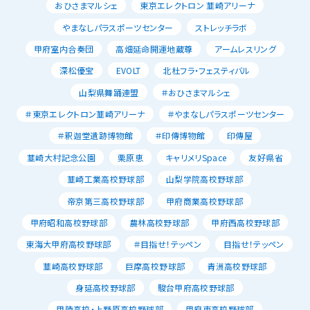
おひさまマルシェ
東京エレクトロン 韮崎アリーナ
やまなしパラスポーツセンター
ストレッチラボ
甲府室内合奏団
高畑延命開運地蔵尊
アームレスリング
深松優宝
EVOLT
北杜フラ・フェスティバル
山梨県舞踊連盟
＃おひさまマルシェ
＃東京エレクトロン韮崎アリーナ
＃やまなしパラスポーツセンター
＃釈迦堂遺跡博物館
＃印傳博物館
印傳屋
韮崎大村記念公園
栗原恵
キャリメリSpace
友好県省
韮崎工業高校野球部
山梨学院高校野球部
帝京第三高校野球部
甲府商業高校野球部
甲府昭和高校野球部
農林高校野球部
甲府西高校野球部
東海大甲府高校野球部
＃目指せ！テッペン
目指せ！テッペン
韮崎高校野球部
巨摩高校野球部
青洲高校野球部
身延高校野球部
駿台甲府高校野球部
甲陵高校・上野原高校野球部
甲府東高校野球部