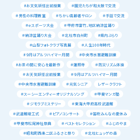
#お天気妖怪出前授業
＃園児たちが和太鼓で交流
＃男性の料理教室
＃ちかい高齢者サロン
＃手話で交流
＃ｅスポーツ大会
＃甲府市富竹，地区納涼盆踊り
＃納涼盆踊り大会
＃北杜市白州町
#県内ぶらり
＃山梨フォトクラブ写真展
＃人生100年時代
#９月はアルツハイマー月間
#中央市水害避難訓練
#お茶の間に安心を最新作
＃蓮照寺
＃防災リズム体操
＃お天気妖怪出前授業
＃９月はアルツハイマー月間
＃中央市水害避難訓練
＃元気シニア
レザークラフト
＃スーシーエンティーオリジナルソング
＃甲斐マンガ塾
＃ジモラブミステリー
＃東海大甲府高校武道館
＃武道館竣工式
＃ピアノコンサート
＃笛吹みんなの夏休み
＃甲斐市松尾神社祭典
＃ベストセレクション
＃ふじのやま
＃昭和町西条二区ふるさと祭り
＃北杜ヒュッゲの森