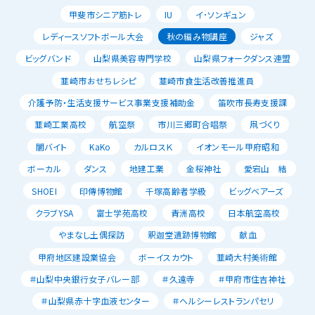
甲斐市シニア筋トレ
IU
イ･ソンギュン
レディースソフトボール大会
秋の編み物講座
ジャズ
ビッグバンド
山梨県美容専門学校
山梨県フォークダンス連盟
韮崎市おせちレシピ
韮崎市食生活改善推進員
介護予防・生活支援サービス事業支援補助金
笛吹市長寿支援課
韮崎工業高校
航空祭
市川三郷町合唱祭
凧づくり
闇バイト
KaKo
カルロスＫ
イオンモール甲府昭和
ボーカル
ダンス
地建工業
金桜神社
愛宕山 結
SHOEI
印傳博物館
千塚高齢者学級
ビッグベアーズ
クラブYSA
富士学苑高校
青洲高校
日本航空高校
やまなし土偶探訪
釈迦堂遺跡博物館
献血
甲府地区建設業協会
ボーイスカウト
韮崎大村美術館
＃山梨中央銀行女子バレー部
＃久遠寺
＃甲府市住吉神社
＃山梨県赤十字血液センター
＃ヘルシーレストランパセリ