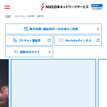
接続情報
IPv4で接続中
TOP
コミチャン 11CH・10CH
取材依頼・番組制作・CM作成のご依頼
個人のお客様
集合住宅オーナーの方
コミチャン番組表
Youtubeチャンネル
道路状況カメラ
法人のお客様
料金シミュレーション
資料請求