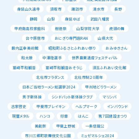
身延山久遠寺
須坂市
諏訪市
清水市
長野
静岡
山梨
身延ゆば
武田八幡宮
甲府南高校家庭科
樹徳祭
山梨学院大学
虎頭の舞
台ケ原宿市
おにぎり専門店RAN
山県大弐
薮内正幸美術館
昭和町ふるさとふれあい祭り
おみゆきさん
和太鼓
中澤陸選手
世界農業遺産フェスティバル
韮崎平和観音
韮崎平和観音おそうじ
須玉ふれあい文化館
北杜市フラダンス
北杜市制２０周年
日本ご当地ラーメン総選挙2024
甲州地どりラーメン
男子新体操
シンドバット新体操クラブ
マリンバ
古家啓史
甲斐市ブレイキン
ヘルプマーク
インバウンド
現璽メタル
ハンコ
印章
はんこ
第７回建設まつり
美創祭
甲斐上野城
一条信龍公
市川三郷町歌舞伎文化公園
ミュゼマルシェ2024