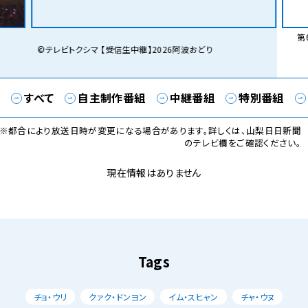
第6
©テレビトクシマ 【受信生中継】2026阿波おどり
すべて
自主制作番組
中継番組
特別番組
※都合により放送日時が変更になる場合があります。詳しくは、山梨日日新聞
のテレビ欄をご確認ください。
現在情報はありません
Tags
チョ・ウリ
クァク・ドンヨン
イム・スヒャン
チャ・ウヌ