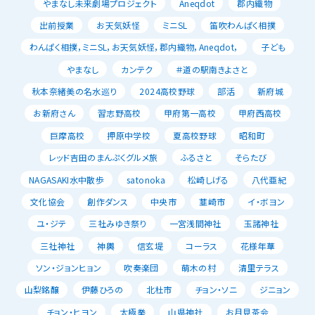
やまなし未来劇場プロジェクト
Aneqdot
郡内織物
出前授業
お天気妖怪
ミニSL
笛吹わんぱく相撲
わんぱく相撲，ミニSL，お天気妖怪，郡内織物，Aneqdot，
子ども
やまなし
カンテク
＃道の駅南きよさと
秋本奈緒美の名水巡り
2024高校野球
部活
新府城
お新府さん
習志野高校
甲府第一高校
甲府西高校
巨摩高校
押原中学校
夏高校野球
昭和町
レッド吉田のまんぷくグルメ旅
ふるさと
そらたび
NAGASAKI水中散歩
satonoka
松崎しげる
八代亜紀
文化協会
創作ダンス
中央市
韮崎市
イ・ボヨン
ユ・ジテ
三社みゆき祭り
一宮浅間神社
玉諸神社
三社神社
神輿
信玄堤
コーラス
花様年華
ソン・ジョンヒョン
吹奏楽団
萌木の村
清里テラス
山梨銘醸
伊藤ひろの
北杜市
チョン・ソニ
ジニョン
チョン・ヒヨン
太極拳
山県神社
お月見茶会