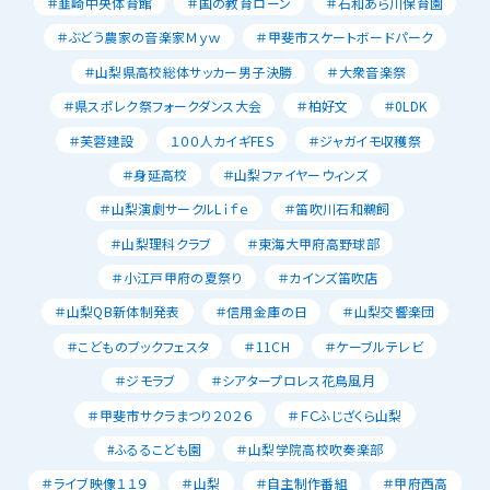
＃韮崎中央体育館
＃国の教育ローン
＃石和あら川保育園
＃ぶどう農家の音楽家Ｍｙｗ
＃甲斐市スケートボードパーク
＃山梨県高校総体サッカー男子決勝
＃大衆音楽祭
＃県スポレク祭フォークダンス大会
＃柏好文
＃0LDK
＃芙蓉建設
１００人カイギFES
＃ジャガイモ収穫祭
＃身延高校
＃山梨ファイヤーウィンズ
＃山梨演劇サークルLｉｆｅ
＃笛吹川石和鵜飼
＃山梨理科クラブ
＃東海大甲府高野球部
＃小江戸甲府の夏祭り
＃カインズ笛吹店
＃山梨QB新体制発表
＃信用金庫の日
＃山梨交響楽団
＃こどものブックフェスタ
＃11CH
＃ケーブルテレビ
＃ジモラブ
＃シアタープロレス花鳥風月
＃甲斐市サクラまつり２０２６
＃ＦＣふじざくら山梨
#ふるるこども園
＃山梨学院高校吹奏楽部
＃ライブ映像１１９
＃山梨
＃自主制作番組
＃甲府西高