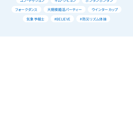
ユン・ドゥジュン
キム・ジヒョン
ポンダンポンダン
フォークダンス
大規模婚活パーティー
ウインターカップ
気象予報士
#BELIEVE
#防災リズム体操