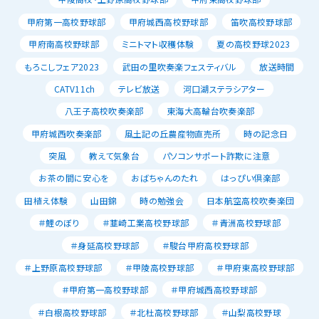
甲府第一高校野球部
甲府城西高校野球部
笛吹高校野球部
甲府南高校野球部
ミニトマト収穫体験
夏の高校野球2023
もろこしフェア2023
武田の里吹奏楽フェスティバル
放送時間
CATV11ch
テレビ放送
河口湖ステラシアター
八王子高校吹奏楽部
東海大高輪台吹奏楽部
甲府城西吹奏楽部
風土記の丘農産物直売所
時の記念日
突風
教えて気象台
パソコンサポート詐欺に注意
お茶の間に安心を
おばちゃんのたれ
はっぴい倶楽部
田植え体験
山田錦
時の勉強会
日本航空高校吹奏楽団
＃鯉のぼり
＃韮崎工業高校野球部
＃青洲高校野球部
＃身延高校野球部
＃駿台甲府高校野球部
＃上野原高校野球部
＃甲陵高校野球部
＃甲府東高校野球部
＃甲府第一高校野球部
＃甲府城西高校野球部
＃白根高校野球部
＃北杜高校野球部
＃山梨高校野球