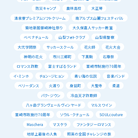
防災キャンプ
農林高校
大正琴
清泉寮プレミアムソフトクリーム
南アルプス山麓フェスティバル
築地新居御崎神社祭り
大久保嘉人サッカー教室
べべナチュール
山梨フォトクラブ
山梨県警察
大弐学問祭
サッカースクール
花火師
花火大会
神明の花火
市川三郷町
下黒駒
石尊祭
ロマンス詐欺
富士すばるランド
韮崎市制施行70周年
イ・ミンホ
チョン・ジヒョン
青い海の伝説
音楽バンド
ベリーダンス
火渡り
身延町
大聖寺
柔道
パク・ジウン
冷血天才詐欺師
八ヶ岳グランヴェールヴィンヤード
マルスワイン
韮崎市政施行70周年
ソウル･クチュール
SOULcouture
Maschera
マスケラ
ファンタジーロマンス
地球上最後の人魚
照英の全国チャレンジの旅