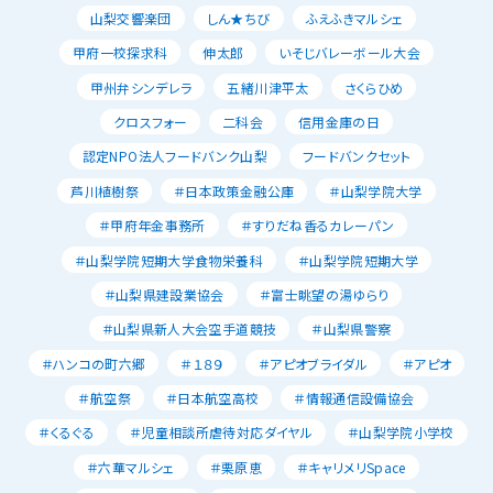
山梨交響楽団
しん★ちび
ふえふきマルシェ
甲府一校探求科
伸太郎
いそじバレーボール大会
甲州弁シンデレラ
五緒川津平太
さくらひめ
クロスフォー
二科会
信用金庫の日
認定NPO法人フードバンク山梨
フードバンクセット
芦川植樹祭
＃日本政策金融公庫
＃山梨学院大学
＃甲府年金事務所
＃すりだね香るカレーパン
＃山梨学院短期大学食物栄養科
＃山梨学院短期大学
＃山梨県建設業協会
＃富士眺望の湯ゆらり
＃山梨県新人大会空手道競技
＃山梨県警察
＃ハンコの町六郷
＃１８９
＃アピオブライダル
＃アピオ
＃航空祭
＃日本航空高校
＃情報通信設備協会
＃くるぐる
＃児童相談所虐待対応ダイヤル
＃山梨学院小学校
＃六華マルシェ
＃栗原恵
＃キャリメリSpace