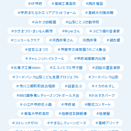
＃VF甲府
＃韮崎工業高校
＃西井電設
＃甲府まちなかエリアプラットフォーム
＃韮崎大村美術館
＃みかさ幼稚園
＃山梨ことぶき勧学院
＃かきまつり・まいもん朝市
＃Mｙwさん
＃ぶどう畑の音楽家
＃ニッコールクラブ
＃河西歩果さん
河西歩果
＃湖衣姫
＃信玄公まつり
＃甲斐市立保育園うたごえ集会
＃チャレンジハイスクール
＃甲府城御案内仕隊
＃お菓子工房mimi
＃エコノミクス甲子園
＃武田の里音楽祭
＃フードバンク山梨こども支援プロジェクト
＃フードバンク山梨
＃市川三郷町町民合唱祭
＃田富北小
＃イカのおすし
＃NNS旗争奪レディースソフトボール大会
#かみすきパーク
＃小江戸甲府花小路
＃甲府城
＃開花コンサート
＃東海大甲府高校
＃桔梗信玄餅銅像
＃桔梗屋
＃ストレッチゼロ
＃やまなしクィーンビーズ
＃韮崎アリーナ