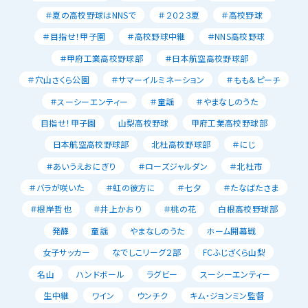
＃夏の高校野球はNNSで
＃２０２３夏
＃高校野球
＃目指せ！甲子園
＃高校野球中継
＃NNS高校野球
＃甲府工業高校野球部
＃日本航空高校野球部
＃穴山さくら公園
＃サマーイルミネーション
＃もも＆ピーチ
＃スーシーエンティー
＃童謡
＃やまなしのうた
目指せ！甲子園
山梨高校野球
甲府工業高校野球部
日本航空高校野球部
北杜高校野球部
＃にじ
＃あいうえおにぎり
＃ローズジャルダン
＃北杜市
＃バラが咲いた
＃虹の彼方に
＃七夕
＃たなばたさま
＃根岸哲也
＃井上かおり
＃桃の花
白根高校野球部
発酵
童謡
やまなしのうた
ホーム開幕戦
女子サッカー
なでしこリーグ２部
FCふじざくら山梨
名山
ハンドボール
ラグビー
スーシーエンティー
生中継
ワイン
ウンチク
キム・ジョンミン監督