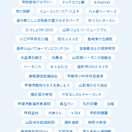
甲府野球アカデミー
ドッグカフェ庵
＆maman
市川和紙
ミューコック・コア・ミユキ
八ヶ岳ベーカーズ
道の駅にしじま和紙の里かみすきパーク
M・Cカンタービレ
エコしょうわ2025
山梨ジュエリーミュージアム
小江戸甲府花小路
防災ふえふき
韮崎東ケ丘病院
風林火山パフォーマンスコンテスト
音楽療法士の歌声喫茶
水晶貴石細工
白鳳会
山梨県ハーモニカ協議会
ハーモニカ
おともたび
笛吹市100人カイギ
情報通信設備協会
甲斐市小中学校音楽祭
甲斐市競技かるたを楽しもう
山梨県かるた協会
横近習大神宮
やまなしカルチャーランド
甲斐市敷島吹奏楽団
再生ラン
松村洋蘭
合唱
甲府盆地
大神さん
e-TAX
甲府税務署
山梨鈴木助成財団
酒折連歌
柳町大神宮
甲府南高校SDGｓ
下部温泉
湯之奥金山博物館