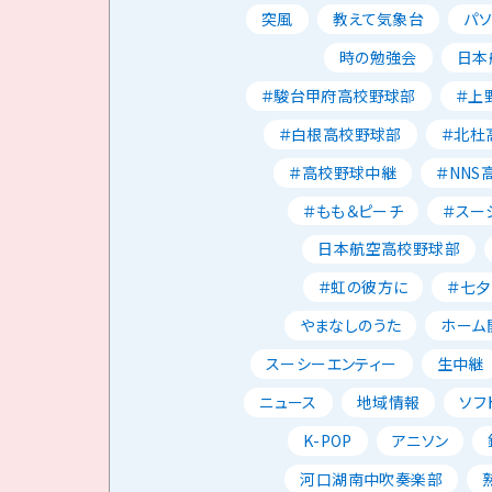
突風
教えて気象台
パ
時の勉強会
日本
＃駿台甲府高校野球部
＃上
＃白根高校野球部
＃北杜
＃高校野球中継
＃NNS
＃もも＆ピーチ
＃スー
日本航空高校野球部
＃虹の彼方に
＃七夕
やまなしのうた
ホーム
スーシーエンティー
生中継
ニュース
地域情報
ソフ
K-POP
アニソン
河口湖南中吹奏楽部