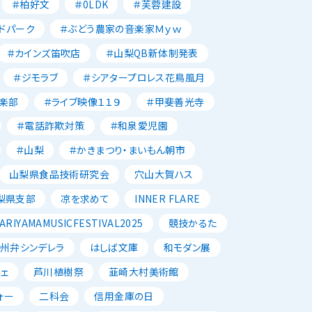
＃柏好文
＃0LDK
＃芙蓉建設
ドパーク
＃ぶどう農家の音楽家Ｍｙｗ
＃カインズ笛吹店
＃山梨QB新体制発表
＃ジモラブ
＃シアタープロレス花鳥風月
楽部
＃ライブ映像１１９
＃甲斐善光寺
＃電話詐欺対策
＃和泉愛児園
＃山梨
＃かきまつり・まいもん朝市
山梨県食品技術研究会
穴山大賀ハス
梨県支部
凉を求めて
INNER FLARE
ARIYAMAMUSICFESTIVAL2025
競技かるた
州弁シンデレラ
はしば文庫
和モダン展
ェ
芦川植樹祭
韮崎大村美術館
ォー
二科会
信用金庫の日