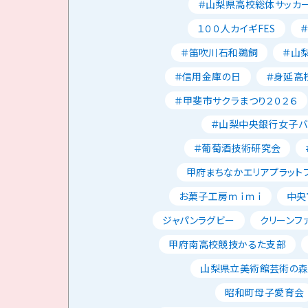
＃山梨県高校総体サッカ
１００人カイギFES
＃笛吹川石和鵜飼
＃山
＃信用金庫の日
＃身延高
＃甲斐市サクラまつり２０２６
＃山梨中央銀行女子バ
＃葡萄酒技術研究会
甲府まちなかエリアプラット
お菓子工房ｍｉｍｉ
中央
ジャパンラグビー
クリーンフ
甲府南高校競技かるた支部
山梨県立美術館芸術の
昭和町母子愛育会