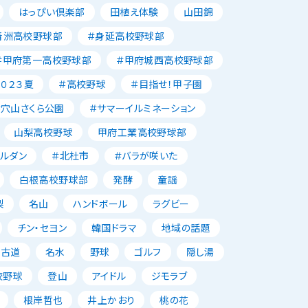
はっぴい倶楽部
田植え体験
山田錦
青洲高校野球部
＃身延高校野球部
＃甲府第一高校野球部
＃甲府城西高校野球部
２０２３夏
＃高校野球
＃目指せ！甲子園
＃穴山さくら公園
＃サマーイルミネーション
山梨高校野球
甲府工業高校野球部
ャルダン
＃北杜市
＃バラが咲いた
白根高校野球部
発酵
童謡
梨
名山
ハンドボール
ラグビー
チン・セヨン
韓国ドラマ
地域の話題
古道
名水
野球
ゴルフ
隠し湯
校野球
登山
アイドル
ジモラブ
根岸哲也
井上かおり
桃の花