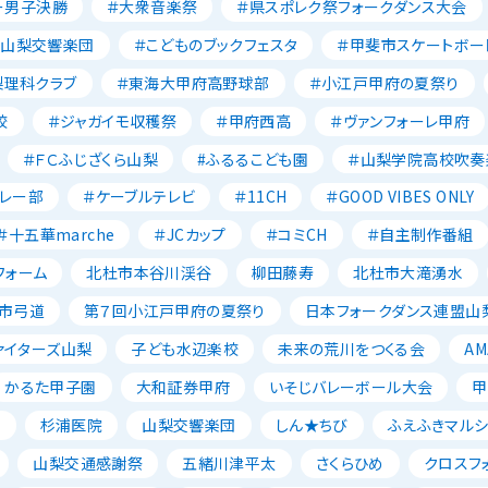
ー男子決勝
＃大衆音楽祭
＃県スポレク祭フォークダンス大会
＃山梨交響楽団
＃こどものブックフェスタ
＃甲斐市スケートボー
梨理科クラブ
＃東海大甲府高野球部
＃小江戸甲府の夏祭り
校
＃ジャガイモ収穫祭
＃甲府西高
＃ヴァンフォーレ甲府
＃ＦＣふじざくら山梨
#ふるるこども園
＃山梨学院高校吹奏
レー部
＃ケーブルテレビ
＃11CH
＃GOOD VIBES ONLY
＃十五華marche
＃JCカップ
＃コミCH
＃自主制作番組
フォーム
北杜市本谷川渓谷
柳田藤寿
北杜市大滝湧水
市弓道
第７回小江戸甲府の夏祭り
日本フォークダンス連盟山
ァイターズ山梨
子ども水辺楽校
未来の荒川をつくる会
AM
かるた甲子園
大和証券甲府
いそじバレーボール大会
甲
森
杉浦医院
山梨交響楽団
しん★ちび
ふえふきマルシ
山梨交通感謝祭
五緒川津平太
さくらひめ
クロスフ