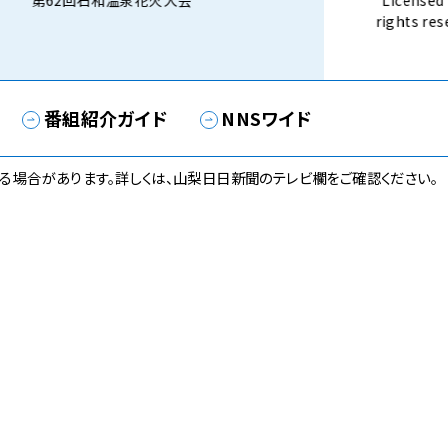
第62回石和温泉花火大会
Licensed 
rights 
話） 8月3
番組紹介ガイド
NNSワイド
る場合があります。詳しくは、山梨日日新聞のテレビ欄をご確認ください。