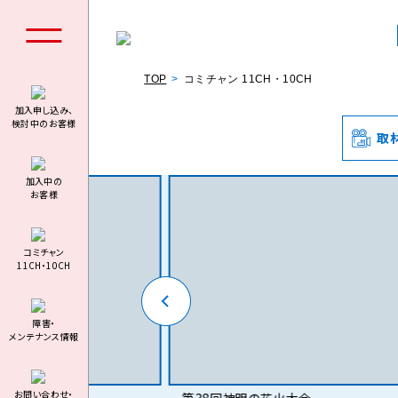
TOP
コミチャン 11CH・10CH
加入申し込み、
検討中のお客様
取
個人の
加⼊中の
お客様
コミチャン
11CH・10CH
料金シミュ
障害・
メンテナンス情報
お問い合わせ・