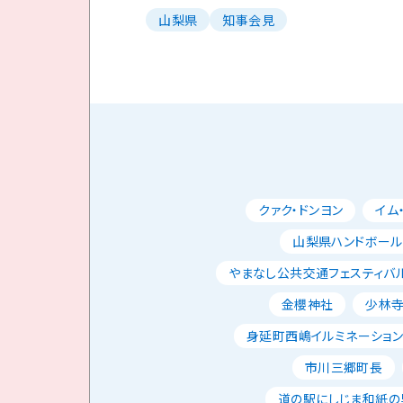
山梨県
知事会見
クァク・ドンヨン
イム
山梨県ハンドボー
やまなし公共交通フェスティバ
金櫻神社
少林
身延町西嶋イルミネーショ
市川三郷町長
道の駅にしじま和紙の