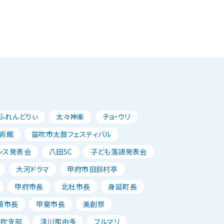
ふれんどりぃ
太々神楽
チョ・ウリ
術館
笛吹市太鼓フェスティバル
ンス発表会
八田SC
子ども落語発表会
大河ドラマ
甲府市旧鈴村亭
甲府市長
北杜市長
身延町長
崎市長
甲斐市長
美創祭
笛吹支部
淺川那由多
フルマリ