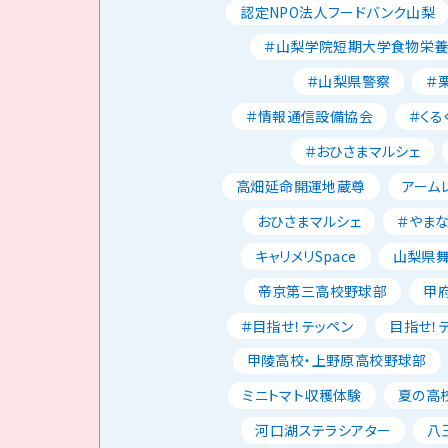
認定NPO法人フードバンク山梨
＃山梨学院短期大学食物栄
＃山梨県警察
＃
＃情報通信設備協会
＃くる
＃おひさまマルシェ
高畑延命開運地蔵尊
アーム
おひさまマルシェ
＃やま
キャリメリSpace
山梨県
帝京第三高校野球部
甲
＃目指せ！テッペン
目指せ！
甲陵高校・上野原高校野球部
ミニトマト収穫体験
夏の高校
河口湖ステラシアター
八