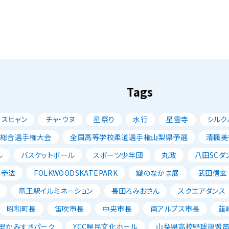
Tags
・スヒャン
チャ・ウヌ
星祭り
水行
星雲寺
シルク
ル総合選手権大会
全国高等学校柔道選手権山梨県予選
清楓美
ル
バスケットボール
スポーツ少年団
丸政
八田SCダ
寺拳法
FOLKWOODSKATEPARK
織のなかま展
武田信玄
ン
竜王駅イルミネーション
長田ろみおさん
スクエアダンス
昭和町長
笛吹市長
中央市長
南アルプス市長
韮
里かみすきパーク
YCC県民文化ホール
山梨県高校野球連盟