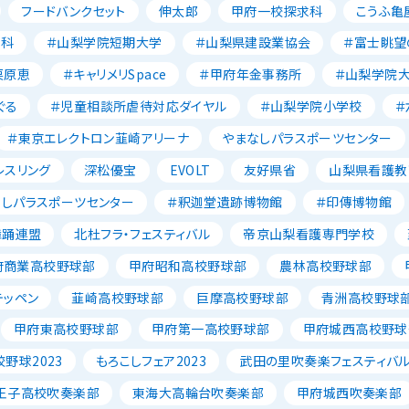
フードバンクセット
伸太郎
甲府一校探求科
こうふ亀
養科
＃山梨学院短期大学
＃山梨県建設業協会
＃富士眺望
栗原恵
＃キャリメリSpace
＃甲府年金事務所
＃山梨学院
ぐる
＃児童相談所虐待対応ダイヤル
＃山梨学院小学校
＃
＃東京エレクトロン韮崎アリーナ
やまなしパラスポーツセンター
レスリング
深松優宝
EVOLT
友好県省
山梨県看護教
なしパラスポーツセンター
＃釈迦堂遺跡博物館
＃印傳博物館
舞踊連盟
北杜フラ・フェスティバル
帝京山梨看護専門学校
府商業高校野球部
甲府昭和高校野球部
農林高校野球部
テッペン
韮崎高校野球部
巨摩高校野球部
青洲高校野球
甲府東高校野球部
甲府第一高校野球部
甲府城西高校野球
野球2023
もろこしフェア2023
武田の里吹奏楽フェスティバ
王子高校吹奏楽部
東海大高輪台吹奏楽部
甲府城西吹奏楽部