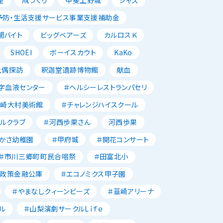
座
凧づくり
甲斐上野城
ジャズ
予防・生活支援サービス事業支援補助金
闇バイト
ビッグベアーズ
カルロスＫ
SHOEI
ボーイスカウト
KaKo
土偶探訪
釈迦堂遺跡博物館
献血
字血液センター
＃ヘルシーレストランパセリ
韮崎大村美術館
＃チャレンジハイスクール
ルクラブ
＃河西歩果さん
河西歩果
かさ幼稚園
＃甲府城
＃開花コンサート
＃市川三郷町町民合唱祭
＃田富北小
本政策金融公庫
＃エコノミクス甲子園
＃やまなしクィーンビーズ
＃韮崎アリーナ
ル
＃山梨演劇サークルLｉｆｅ