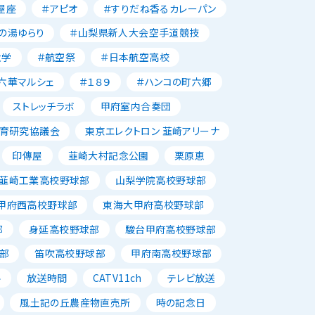
屋座
＃アピオ
＃すりだね香るカレーパン
の湯ゆらり
＃山梨県新人大会空手道競技
大学
＃航空祭
＃日本航空高校
六華マルシェ
＃１８９
＃ハンコの町六郷
ストレッチラボ
甲府室内合奏団
育研究協議会
東京エレクトロン 韮崎アリーナ
印傳屋
韮崎大村記念公園
栗原恵
韮崎工業高校野球部
山梨学院高校野球部
甲府西高校野球部
東海大甲府高校野球部
部
身延高校野球部
駿台甲府高校野球部
部
笛吹高校野球部
甲府南高校野球部
ル
放送時間
CATV11ch
テレビ放送
風土記の丘農産物直売所
時の記念日