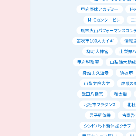
甲府野球アカデミー
ド
M・Cカンタービレ
エ
風林火山パフォーマンスコン
笛吹市100人カイギ
情報
柳町大神宮
山梨県
甲府税務署
山梨鈴木助
身延山久遠寺
須坂市
山梨学院大学
虎頭の
武田八幡宮
和太鼓
北杜市フラダンス
北杜
男子新体操
古家啓
シンドバット新体操クラブ