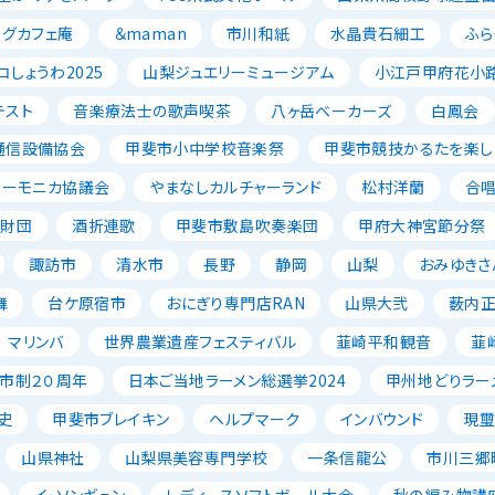
ッグカフェ庵
＆maman
市川和紙
水晶貴石細工
ふら
コしょうわ2025
山梨ジュエリーミュージアム
小江戸甲府花小
テスト
音楽療法士の歌声喫茶
八ヶ岳ベーカーズ
白鳳会
通信設備協会
甲斐市小中学校音楽祭
甲斐市競技かるたを楽し
ハーモニカ協議会
やまなしカルチャーランド
松村洋蘭
合
成財団
酒折連歌
甲斐市敷島吹奏楽団
甲府大神宮節分祭
諏訪市
清水市
長野
静岡
山梨
おみゆきさ
舞
台ケ原宿市
おにぎり専門店RAN
山県大弐
薮内
マリンバ
世界農業遺産フェスティバル
韮崎平和観音
韮
市制２０周年
日本ご当地ラーメン総選挙2024
甲州地どりラー
史
甲斐市ブレイキン
ヘルプマーク
インバウンド
現璽
山県神社
山梨県美容専門学校
一条信龍公
市川三郷