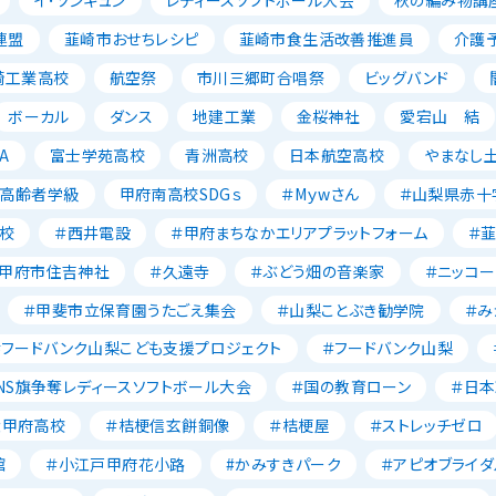
イ･ソンギュン
レディースソフトボール大会
秋の編み物講
連盟
韮崎市おせちレシピ
韮崎市食生活改善推進員
介護
崎工業高校
航空祭
市川三郷町合唱祭
ビッグバンド
ボーカル
ダンス
地建工業
金桜神社
愛宕山 結
A
富士学苑高校
青洲高校
日本航空高校
やまなし
高齢者学級
甲府南高校SDGｓ
＃Mｙwさん
＃山梨県赤十
校
＃西井電設
＃甲府まちなかエリアプラットフォーム
＃
＃甲府市住吉神社
＃久遠寺
＃ぶどう畑の音楽家
＃ニッコー
＃甲斐市立保育園うたごえ集会
＃山梨ことぶき勧学院
＃み
＃フードバンク山梨こども支援プロジェクト
＃フードバンク山梨
NS旗争奪レディースソフトボール大会
＃国の教育ローン
＃日
大甲府高校
＃桔梗信玄餅銅像
＃桔梗屋
＃ストレッチゼロ
館
＃小江戸甲府花小路
#かみすきパーク
＃アピオブライダ