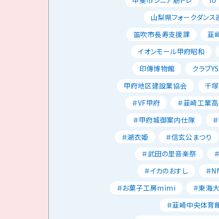
甲斐市シニア筋トレ
IU
山梨県フォークダンス
笛吹市長寿支援課
韮
イオンモール甲府昭和
印傳博物館
クラブYS
甲府地区建設業協会
千塚
＃VF甲府
＃韮崎工業高
＃甲府城御案内仕隊
＃湖衣姫
＃信玄公まつり
＃武田の里音楽祭
＃イカのおすし
＃N
＃お菓子工房mimi
＃東海
＃韮崎中央体育