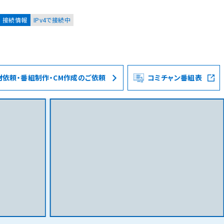
接続情報
IPv4で接続中
材依頼・番組制作・CM作成のご依頼
コミチャン番組表
お客様
集合住宅オーナーの方
レーション
資料請求