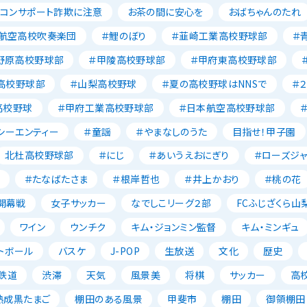
ソコンサポート詐欺に注意
お茶の間に安心を
おばちゃんのたれ
航空高校吹奏楽団
＃鯉のぼり
＃韮崎工業高校野球部
＃
野原高校野球部
＃甲陵高校野球部
＃甲府東高校野球部
高校野球部
＃山梨高校野球
＃夏の高校野球はNNSで
＃
高校野球
＃甲府工業高校野球部
＃日本航空高校野球部
シーエンティー
＃童謡
＃やまなしのうた
目指せ！甲子園
北杜高校野球部
＃にじ
＃あいうえおにぎり
＃ローズジ
＃たなばたさま
＃根岸哲也
＃井上かおり
＃桃の花
開幕戦
女子サッカー
なでしこリーグ２部
FCふじざくら山
ワイン
ウンチク
キム・ジョンミン監督
キム・ミンギュ
トボール
バスケ
J-POP
生放送
文化
歴史
鉄道
渋滞
天気
風景美
将棋
サッカー
高
熟成黒たまご
棚田のある風景
甲斐市
棚田
御領棚田