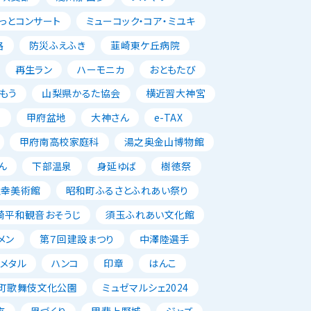
っとコンサート
ミューコック・コア・ミユキ
路
防災ふえふき
韮崎東ケ丘病院
再生ラン
ハーモニカ
おともたび
もう
山梨県かるた協会
横近習大神宮
唱
甲府盆地
大神さん
e-TAX
甲府南高校家庭科
湯之奥金山博物館
ん
下部温泉
身延ゆば
樹徳祭
正幸美術館
昭和町ふるさとふれあい祭り
崎平和観音おそうじ
須玉ふれあい文化館
メン
第７回建設まつり
中澤陸選手
メタル
ハンコ
印章
はんこ
町歌舞伎文化公園
ミュゼマルシェ2024