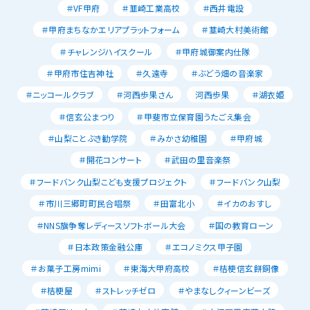
＃VF甲府
＃韮崎工業高校
＃西井電設
＃甲府まちなかエリアプラットフォーム
＃韮崎大村美術館
＃チャレンジハイスクール
＃甲府城御案内仕隊
＃甲府市住吉神社
＃久遠寺
＃ぶどう畑の音楽家
＃ニッコールクラブ
＃河西歩果さん
河西歩果
＃湖衣姫
＃信玄公まつり
＃甲斐市立保育園うたごえ集会
＃山梨ことぶき勧学院
＃みかさ幼稚園
＃甲府城
＃開花コンサート
＃武田の里音楽祭
＃フードバンク山梨こども支援プロジェクト
＃フードバンク山梨
＃市川三郷町町民合唱祭
＃田富北小
＃イカのおすし
＃NNS旗争奪レディースソフトボール大会
＃国の教育ローン
＃日本政策金融公庫
＃エコノミクス甲子園
＃お菓子工房mimi
＃東海大甲府高校
＃桔梗信玄餅銅像
＃桔梗屋
＃ストレッチゼロ
＃やまなしクィーンビーズ