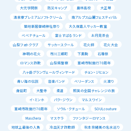
大弐学問祭
防災キャンプ
農林高校
大正琴
清泉寮プレミアムソフトクリーム
南アルプス山麓フェスティバル
築地新居御崎神社祭り
大久保嘉人サッカー教室
べべナチュール
富士すばるランド
お月見茶会
山梨フォトクラブ
サッカースクール
花火師
花火大会
神明の花火
市川三郷町
下黒駒
石尊祭
ロマンス詐欺
山梨県警察
韮崎市制施行70周年
八ヶ岳グランヴェールヴィンヤード
チョン・ジヒョン
青い海の伝説
音楽バンド
ベリーダンス
火渡り
身延町
大聖寺
柔道
照英の全国チャレンジの旅
イ・ミンホ
パク・ジウン
マルスワイン
韮崎市政施行70周年
ソウル･クチュール
SOULcouture
Maschera
マスケラ
ファンタジーロマンス
地球上最後の人魚
冷血天才詐欺師
秋本奈緒美の名水巡り