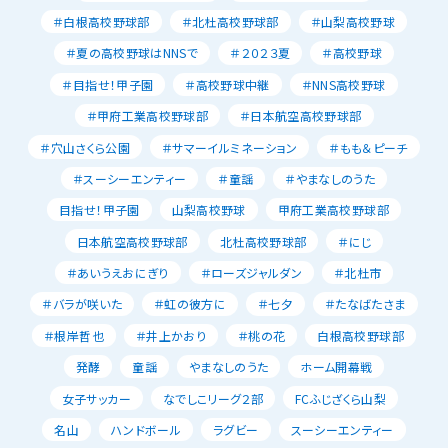
＃白根高校野球部
＃北杜高校野球部
＃山梨高校野球
＃夏の高校野球はNNSで
＃２０２３夏
＃高校野球
＃目指せ！甲子園
＃高校野球中継
＃NNS高校野球
＃甲府工業高校野球部
＃日本航空高校野球部
＃穴山さくら公園
＃サマーイルミネーション
＃もも＆ピーチ
＃スーシーエンティー
＃童謡
＃やまなしのうた
目指せ！甲子園
山梨高校野球
甲府工業高校野球部
日本航空高校野球部
北杜高校野球部
＃にじ
＃あいうえおにぎり
＃ローズジャルダン
＃北杜市
＃バラが咲いた
＃虹の彼方に
＃七夕
＃たなばたさま
＃根岸哲也
＃井上かおり
＃桃の花
白根高校野球部
発酵
童謡
やまなしのうた
ホーム開幕戦
女子サッカー
なでしこリーグ２部
FCふじざくら山梨
名山
ハンドボール
ラグビー
スーシーエンティー