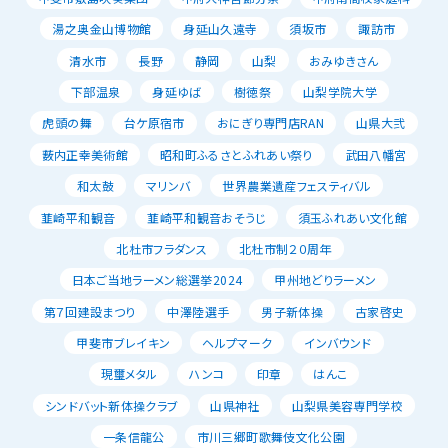
湯之奥金山博物館
身延山久遠寺
須坂市
諏訪市
清水市
長野
静岡
山梨
おみゆきさん
下部温泉
身延ゆば
樹徳祭
山梨学院大学
虎頭の舞
台ケ原宿市
おにぎり専門店RAN
山県大弐
薮内正幸美術館
昭和町ふるさとふれあい祭り
武田八幡宮
和太鼓
マリンバ
世界農業遺産フェスティバル
韮崎平和観音
韮崎平和観音おそうじ
須玉ふれあい文化館
北杜市フラダンス
北杜市制２０周年
日本ご当地ラーメン総選挙2024
甲州地どりラーメン
第７回建設まつり
中澤陸選手
男子新体操
古家啓史
甲斐市ブレイキン
ヘルプマーク
インバウンド
現璽メタル
ハンコ
印章
はんこ
シンドバット新体操クラブ
山県神社
山梨県美容専門学校
一条信龍公
市川三郷町歌舞伎文化公園