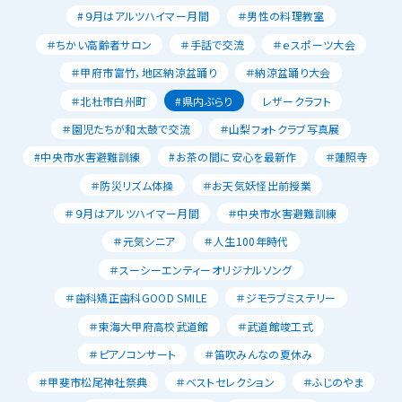
#９月はアルツハイマー月間
＃男性の料理教室
＃ちかい高齢者サロン
＃手話で交流
＃ｅスポーツ大会
＃甲府市富竹，地区納涼盆踊り
＃納涼盆踊り大会
＃北杜市白州町
#県内ぶらり
レザークラフト
＃園児たちが和太鼓で交流
＃山梨フォトクラブ写真展
#中央市水害避難訓練
#お茶の間に安心を最新作
＃蓮照寺
＃防災リズム体操
＃お天気妖怪出前授業
＃９月はアルツハイマー月間
＃中央市水害避難訓練
＃元気シニア
＃人生100年時代
＃スーシーエンティーオリジナルソング
＃歯科矯正歯科GOOD SMILE
＃ジモラブミステリー
＃東海大甲府高校武道館
＃武道館竣工式
＃ピアノコンサート
＃笛吹みんなの夏休み
＃甲斐市松尾神社祭典
＃ベストセレクション
＃ふじのやま