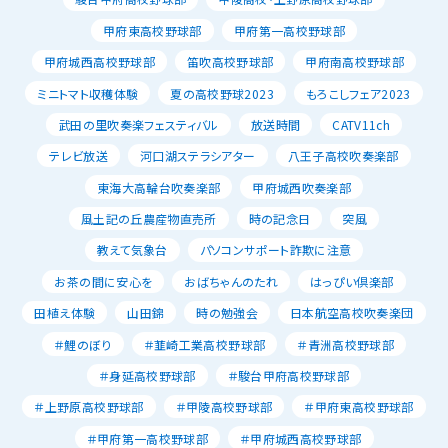
甲府東高校野球部
甲府第一高校野球部
甲府城西高校野球部
笛吹高校野球部
甲府南高校野球部
ミニトマト収穫体験
夏の高校野球2023
もろこしフェア2023
武田の里吹奏楽フェスティバル
放送時間
CATV11ch
テレビ放送
河口湖ステラシアター
八王子高校吹奏楽部
東海大高輪台吹奏楽部
甲府城西吹奏楽部
風土記の丘農産物直売所
時の記念日
突風
教えて気象台
パソコンサポート詐欺に注意
お茶の間に安心を
おばちゃんのたれ
はっぴい倶楽部
田植え体験
山田錦
時の勉強会
日本航空高校吹奏楽団
＃鯉のぼり
＃韮崎工業高校野球部
＃青洲高校野球部
＃身延高校野球部
＃駿台甲府高校野球部
＃上野原高校野球部
＃甲陵高校野球部
＃甲府東高校野球部
＃甲府第一高校野球部
＃甲府城西高校野球部