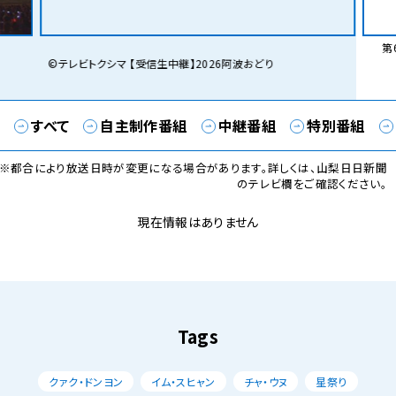
第6
©テレビトクシマ 【受信生中継】2026阿波おどり
すべて
自主制作番組
中継番組
特別番組
※都合により放送日時が変更になる場合があります。詳しくは、山梨日日新聞
のテレビ欄をご確認ください。
現在情報はありません
Tags
クァク・ドンヨン
イム・スヒャン
チャ・ウヌ
星祭り