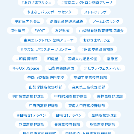
＃おひさまマルシェ
＃東京エレクトロン韮崎アリーナ
やまなしパラスポーツセンター
ストレッチラボ
甲府室内合奏団
高畑延命開運地蔵尊
アームレスリング
深松優宝
EVOLT
友好県省
山梨県看護教育研究協議会
東京エレクトロン 韮崎アリーナ
おひさまマルシェ
＃やまなしパラスポーツセンター
＃釈迦堂遺跡博物館
＃印傳博物館
印傳屋
韮崎大村記念公園
栗原恵
キャリメリSpace
山梨県舞踊連盟
北杜フラ・フェスティバル
帝京山梨看護専門学校
韮崎工業高校野球部
山梨学院高校野球部
帝京第三高校野球部
甲府商業高校野球部
甲府昭和高校野球部
農林高校野球部
甲府西高校野球部
東海大甲府高校野球部
＃目指せ！テッペン
目指せ！テッペン
韮崎高校野球部
巨摩高校野球部
青洲高校野球部
身延高校野球部
駿台甲府高校野球部
甲陵高校・上野原高校野球部