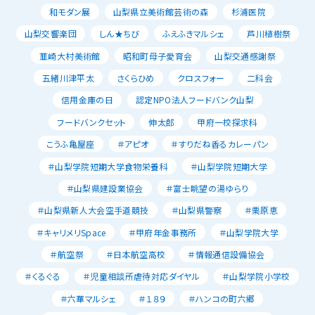
和モダン展
山梨県立美術館芸術の森
杉浦医院
山梨交響楽団
しん★ちび
ふえふきマルシェ
芦川植樹祭
韮崎大村美術館
昭和町母子愛育会
山梨交通感謝祭
五緒川津平太
さくらひめ
クロスフォー
二科会
信用金庫の日
認定NPO法人フードバンク山梨
フードバンクセット
伸太郎
甲府一校探求科
こうふ亀屋座
＃アピオ
＃すりだね香るカレーパン
＃山梨学院短期大学食物栄養科
＃山梨学院短期大学
＃山梨県建設業協会
＃富士眺望の湯ゆらり
＃山梨県新人大会空手道競技
＃山梨県警察
＃栗原恵
＃キャリメリSpace
＃甲府年金事務所
＃山梨学院大学
＃航空祭
＃日本航空高校
＃情報通信設備協会
＃くるぐる
＃児童相談所虐待対応ダイヤル
＃山梨学院小学校
＃六華マルシェ
＃１８９
＃ハンコの町六郷