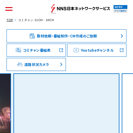
接続情報
IPv4で接続中
TOP
コミチャン 11CH・10CH
取材依頼・番組制作・CM作成のご依頼
個人のお客様
集合住宅オーナーの方
コミチャン番組表
Youtubeチャンネル
道路状況カメラ
法人のお客様
料金シミュレーション
資料請求