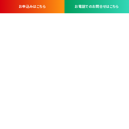
お申込みはこちら
お電話でのお問合せはこちら
お問い合わせ・お申し込みは
※当社は山梨県内 7 市 3 町を対象にケーブルテレビ・インターネ
ットサービスを提供する会社です。
総合受電窓口
コンタクトセンター
TEL.055-251-7111
甲府市北口2-14-14
MAP
＜電話＞ 月～金 9：00～19：00、（土・日・祝日）9：00～17：00
＜窓口＞ 月～土 9：00～16：30 ※日・祝日を除く
本社営業部