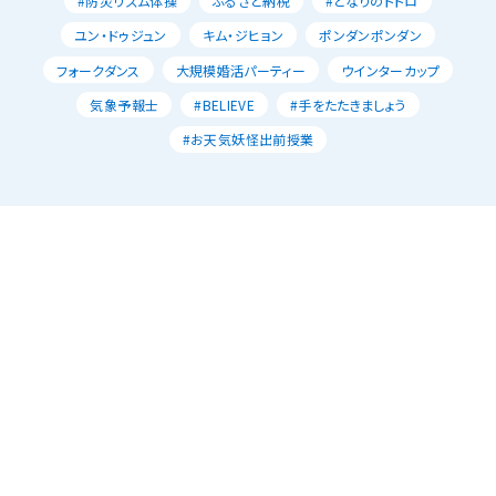
#防災リズム体操
ふるさと納税
#となりのトトロ
ユン・ドゥジュン
キム・ジヒョン
ポンダンポンダン
フォークダンス
大規模婚活パーティー
ウインターカップ
気象予報士
#BELIEVE
#手をたたきましょう
#お天気妖怪出前授業