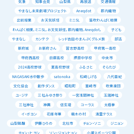
気象
知事会見
山梨県
再放送
交通情報
やまなし未来劇場プロジェクト
Aneqdot
郡内織物
出前授業
お天気妖怪
ミニSL
笛吹わんぱく相撲
わんぱく相撲，ミニSL，お天気妖怪，郡内織物，Aneqdot，
子ども
やまなし
カンテク
レッド吉田のまんぷくグルメ旅
部活
新府城
お新府さん
習志野高校
甲府第一高校
甲府西高校
巨摩高校
押原中学校
中央市
2024高校野球
夏高校野球
ふるさと
そらたび
NAGASAKI水中散歩
satonoka
松崎しげる
八代亜紀
文化協会
創作ダンス
昭和町
韮崎市
吹奏楽団
ユ・ジテ
三社みゆき祭り
一宮浅間神社
玉諸神社
三社神社
神輿
信玄堤
コーラス
太極拳
イ・ボヨン
花様年華
萌木の村
清里テラス
山梨銘醸
伊藤ひろの
北杜市
チョン・ソニ
ジニョン
チョン・ヒヨン
ソン・ジョンヒョン
小瀬スポーツ公園