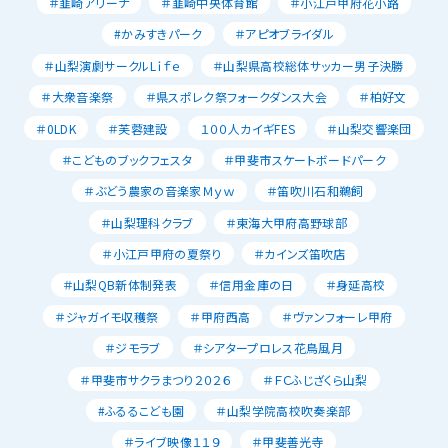
＃韮崎アリーナ
＃韮崎中央体育館
＃小江戸甲府花小路
#かみすきパーク
＃アピオブライダル
＃山梨演劇サークルLｉｆｅ
＃山梨県高校総体サッカー男子決勝
＃大衆音楽祭
＃県スポレク祭フォークダンス大会
＃柏好文
＃0LDK
＃芙蓉建設
１００人カイギFES
＃山梨交響楽団
＃こどものブックフェスタ
＃甲斐市スケートボードパーク
＃ぶどう農家の音楽家Ｍｙｗ
＃笛吹川石和鵜飼
＃山梨理科クラブ
＃東海大甲府高野球部
＃小江戸甲府の夏祭り
＃カインズ笛吹店
＃山梨QB新体制発表
＃信用金庫の日
＃身延高校
＃ジャガイモ収穫祭
＃甲府西高
＃ヴァンフォーレ甲府
＃ジモラブ
＃シアタープロレス花鳥風月
＃甲斐市サクラまつり２０２６
＃ＦＣふじざくら山梨
#ふるるこども園
＃山梨学院高校吹奏楽部
＃ライブ映像１１９
＃甲斐善光寺