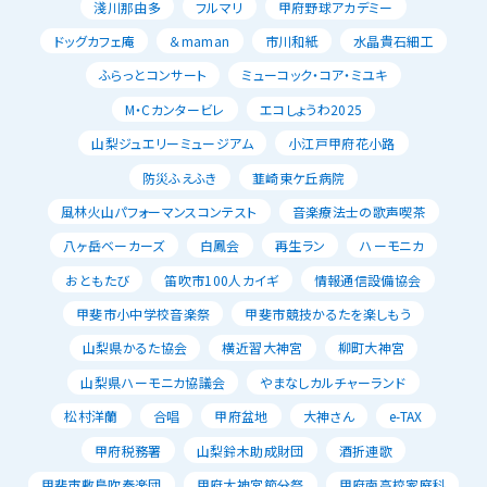
淺川那由多
フルマリ
甲府野球アカデミー
ドッグカフェ庵
＆maman
市川和紙
水晶貴石細工
ふらっとコンサート
ミューコック・コア・ミユキ
M・Cカンタービレ
エコしょうわ2025
山梨ジュエリーミュージアム
小江戸甲府花小路
防災ふえふき
韮崎東ケ丘病院
風林火山パフォーマンスコンテスト
音楽療法士の歌声喫茶
八ヶ岳ベーカーズ
白鳳会
再生ラン
ハーモニカ
おともたび
笛吹市100人カイギ
情報通信設備協会
甲斐市小中学校音楽祭
甲斐市競技かるたを楽しもう
山梨県かるた協会
横近習大神宮
柳町大神宮
山梨県ハーモニカ協議会
やまなしカルチャーランド
松村洋蘭
合唱
甲府盆地
大神さん
e-TAX
甲府税務署
山梨鈴木助成財団
酒折連歌
甲斐市敷島吹奏楽団
甲府大神宮節分祭
甲府南高校家庭科