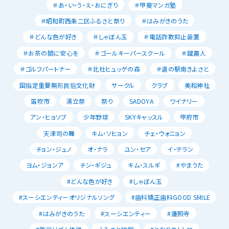
＃あ・い・う・え・おにぎり
＃甲斐マンガ塾
＃昭和町西条二区ふるさと祭り
＃はみがきのうた
＃どんな色が好き
＃しゃぼん玉
＃電話詐欺抑止装置
＃お茶の間に安心を
＃ゴールキーパースクール
＃蹴農人
＃ゴルフパートナー
＃北杜ヒュッゲの森
＃道の駅南きよさと
国指定重要無形民俗文化財
サークル
クラブ
美和神社
笛吹市
湯立祭
祭り
SADOYA
ワイナリー
アン・ヒョソブ
少年野球
SKYキャッスル
甲府市
天津司の舞
キム・ソヒョン
チェ・ウォニョン
チョン・ジュノ
オ・ナラ
ユン・セア
イ・テラン
ヨム・ジョンア
チン・ギジュ
キム・スルギ
#やまうた
#どんな色が好き
#しゃぼん玉
#スーシエンティーオリジナルソング
#歯科矯正歯科GOOD SMILE
#はみがきのうた
#スーシエンティー
#蓮照寺