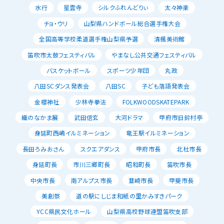
水行
星雲寺
シルクふれんどりぃ
太々神楽
チョ・ウリ
山梨県ハンドボール総合選手権大会
全国高等学校柔道選手権山梨県予選
清楓美術館
笛吹市太鼓フェスティバル
やまなし公共交通フェスティバル
バスケットボール
スポーツ少年団
丸政
八田SCダンス発表会
八田SC
子ども落語発表会
金櫻神社
少林寺拳法
FOLKWOODSKATEPARK
織のなかま展
武田信玄
大河ドラマ
甲府市旧鈴村亭
身延町西嶋イルミネーション
竜王駅イルミネーション
長田ろみおさん
スクエアダンス
甲府市長
北杜市長
身延町長
市川三郷町長
昭和町長
笛吹市長
中央市長
南アルプス市長
韮崎市長
甲斐市長
美創祭
道の駅にしじま和紙の里かみすきパーク
YCC県民文化ホール
山梨県高校野球連盟笛吹支部