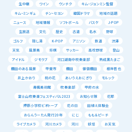
生中継
ワイン
ウンチク
キム・ジョンミン監督
キム・ミンギュ
チン・セヨン
韓国ドラマ
地域の話題
ニュース
地域情報
ソフトボール
バスケ
J-POP
生放送
文化
歴史
古道
名水
野球
ゴルフ
隠し湯
K-POP
アニソン
鉄道
渋滞
天気
風景美
将棋
サッカー
高校野球
登山
アイドル
ジモラブ
河口湖南中吹奏楽部
熟成黒たまご
棚田のある風景
甲斐市
棚田
御領棚田
根岸哲也
井上かおり
桃の花
あいうえおにぎり
モルック
青楓美術館
吹奏楽部
甲府の水
富士山吹奏楽フェスティバル2023
お知らせ隊
花耶
押原小学校ビオトープ
花の日
田植え体験会
おらんうーたん発行20年
にじ
もも＆ピーチ
ライブカメラ
河川カメラ
河川
妖怪
お天気