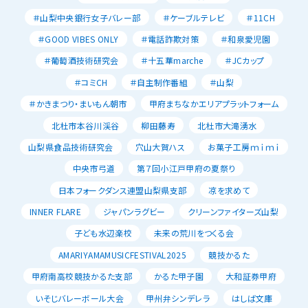
＃山梨中央銀行女子バレー部
＃ケーブルテレビ
＃11CH
＃GOOD VIBES ONLY
＃電話詐欺対策
＃和泉愛児園
＃葡萄酒技術研究会
＃十五華marche
＃JCカップ
＃コミCH
＃自主制作番組
＃山梨
＃かきまつり・まいもん朝市
甲府まちなかエリアプラットフォーム
北杜市本谷川渓谷
柳田藤寿
北杜市大滝湧水
山梨県食品技術研究会
穴山大賀ハス
お菓子工房ｍｉｍｉ
中央市弓道
第７回小江戸甲府の夏祭り
日本フォークダンス連盟山梨県支部
凉を求めて
INNER FLARE
ジャパンラグビー
クリーンファイターズ山梨
子ども水辺楽校
未来の荒川をつくる会
AMARIYAMAMUSICFESTIVAL2025
競技かるた
甲府南高校競技かるた支部
かるた甲子園
大和証券甲府
いそじバレーボール大会
甲州弁シンデレラ
はしば文庫