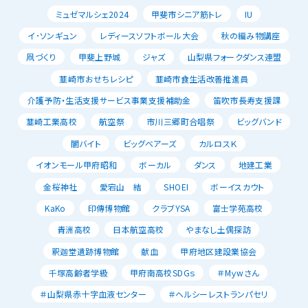
ミュゼマルシェ2024
甲斐市シニア筋トレ
IU
イ･ソンギュン
レディースソフトボール大会
秋の編み物講座
凧づくり
甲斐上野城
ジャズ
山梨県フォークダンス連盟
韮崎市おせちレシピ
韮崎市食生活改善推進員
介護予防・生活支援サービス事業支援補助金
笛吹市長寿支援課
韮崎工業高校
航空祭
市川三郷町合唱祭
ビッグバンド
闇バイト
ビッグベアーズ
カルロスＫ
イオンモール甲府昭和
ボーカル
ダンス
地建工業
金桜神社
愛宕山 結
SHOEI
ボーイスカウト
KaKo
印傳博物館
クラブYSA
富士学苑高校
青洲高校
日本航空高校
やまなし土偶探訪
釈迦堂遺跡博物館
献血
甲府地区建設業協会
千塚高齢者学級
甲府南高校SDGｓ
＃Mｙwさん
＃山梨県赤十字血液センター
＃ヘルシーレストランパセリ