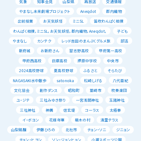
気象
知事会見
山梨県
再放送
交通情報
やまなし未来劇場プロジェクト
Aneqdot
郡内織物
出前授業
お天気妖怪
ミニSL
笛吹わんぱく相撲
わんぱく相撲，ミニSL，お天気妖怪，郡内織物，Aneqdot，
子ども
やまなし
カンテク
レッド吉田のまんぷくグルメ旅
部活
新府城
お新府さん
習志野高校
甲府第一高校
甲府西高校
巨摩高校
押原中学校
中央市
2024高校野球
夏高校野球
ふるさと
そらたび
NAGASAKI水中散歩
satonoka
松崎しげる
八代亜紀
文化協会
創作ダンス
昭和町
韮崎市
吹奏楽団
ユ・ジテ
三社みゆき祭り
一宮浅間神社
玉諸神社
三社神社
神輿
信玄堤
コーラス
太極拳
イ・ボヨン
花様年華
萌木の村
清里テラス
山梨銘醸
伊藤ひろの
北杜市
チョン・ソニ
ジニョン
チョン・ヒヨン
ソン・ジョンヒョン
小瀬スポーツ公園