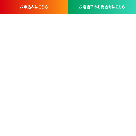
お申込みはこちら
お電話でのお問合せはこちら
お問い合わせ・お申し込みは
※当社は山梨県内 7 市 3 町を対象にケーブルテレビ・インターネ
ットサービスを提供する会社です。
総合受電窓口
コンタクトセンター
TEL.055-251-7111
甲府市北口2-14-14
MAP
＜電話＞ 月～金 9：00～19：00、（土・日・祝日）9：00～17：00
＜窓口＞ 月～土 9：00～16：30 ※日・祝日を除く
本社営業部