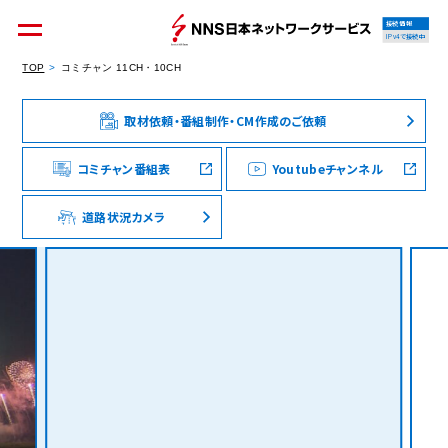
接続情報
IPv4で接続中
TOP
コミチャン 11CH・10CH
取材依頼・番組制作・CM作成のご依頼
個人のお客様
集合住宅オーナーの方
コミチャン番組表
Youtubeチャンネル
道路状況カメラ
法人のお客様
料金シミュレーション
資料請求