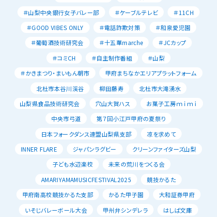
＃山梨中央銀行女子バレー部
＃ケーブルテレビ
＃11CH
＃GOOD VIBES ONLY
＃電話詐欺対策
＃和泉愛児園
＃葡萄酒技術研究会
＃十五華marche
＃JCカップ
＃コミCH
＃自主制作番組
＃山梨
＃かきまつり・まいもん朝市
甲府まちなかエリアプラットフォーム
北杜市本谷川渓谷
柳田藤寿
北杜市大滝湧水
山梨県食品技術研究会
穴山大賀ハス
お菓子工房ｍｉｍｉ
中央市弓道
第７回小江戸甲府の夏祭り
日本フォークダンス連盟山梨県支部
凉を求めて
INNER FLARE
ジャパンラグビー
クリーンファイターズ山梨
子ども水辺楽校
未来の荒川をつくる会
AMARIYAMAMUSICFESTIVAL2025
競技かるた
甲府南高校競技かるた支部
かるた甲子園
大和証券甲府
いそじバレーボール大会
甲州弁シンデレラ
はしば文庫