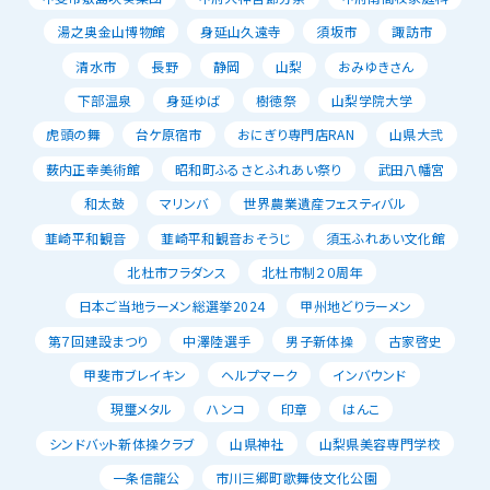
湯之奥金山博物館
身延山久遠寺
須坂市
諏訪市
清水市
長野
静岡
山梨
おみゆきさん
下部温泉
身延ゆば
樹徳祭
山梨学院大学
虎頭の舞
台ケ原宿市
おにぎり専門店RAN
山県大弐
薮内正幸美術館
昭和町ふるさとふれあい祭り
武田八幡宮
和太鼓
マリンバ
世界農業遺産フェスティバル
韮崎平和観音
韮崎平和観音おそうじ
須玉ふれあい文化館
北杜市フラダンス
北杜市制２０周年
日本ご当地ラーメン総選挙2024
甲州地どりラーメン
第７回建設まつり
中澤陸選手
男子新体操
古家啓史
甲斐市ブレイキン
ヘルプマーク
インバウンド
現璽メタル
ハンコ
印章
はんこ
シンドバット新体操クラブ
山県神社
山梨県美容専門学校
一条信龍公
市川三郷町歌舞伎文化公園