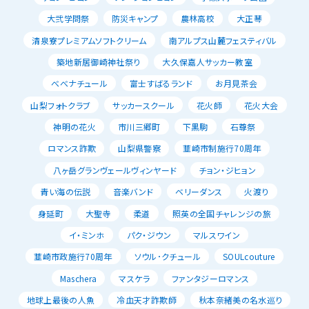
大弐学問祭
防災キャンプ
農林高校
大正琴
清泉寮プレミアムソフトクリーム
南アルプス山麓フェスティバル
築地新居御崎神社祭り
大久保嘉人サッカー教室
べべナチュール
富士すばるランド
お月見茶会
山梨フォトクラブ
サッカースクール
花火師
花火大会
神明の花火
市川三郷町
下黒駒
石尊祭
ロマンス詐欺
山梨県警察
韮崎市制施行70周年
八ヶ岳グランヴェールヴィンヤード
チョン・ジヒョン
青い海の伝説
音楽バンド
ベリーダンス
火渡り
身延町
大聖寺
柔道
照英の全国チャレンジの旅
イ・ミンホ
パク・ジウン
マルスワイン
韮崎市政施行70周年
ソウル･クチュール
SOULcouture
Maschera
マスケラ
ファンタジーロマンス
地球上最後の人魚
冷血天才詐欺師
秋本奈緒美の名水巡り