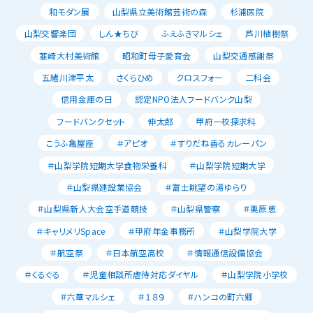
和モダン展
山梨県立美術館芸術の森
杉浦医院
山梨交響楽団
しん★ちび
ふえふきマルシェ
芦川植樹祭
韮崎大村美術館
昭和町母子愛育会
山梨交通感謝祭
五緒川津平太
さくらひめ
クロスフォー
二科会
信用金庫の日
認定NPO法人フードバンク山梨
フードバンクセット
伸太郎
甲府一校探求科
こうふ亀屋座
＃アピオ
＃すりだね香るカレーパン
＃山梨学院短期大学食物栄養科
＃山梨学院短期大学
＃山梨県建設業協会
＃富士眺望の湯ゆらり
＃山梨県新人大会空手道競技
＃山梨県警察
＃栗原恵
＃キャリメリSpace
＃甲府年金事務所
＃山梨学院大学
＃航空祭
＃日本航空高校
＃情報通信設備協会
＃くるぐる
＃児童相談所虐待対応ダイヤル
＃山梨学院小学校
＃六華マルシェ
＃１８９
＃ハンコの町六郷