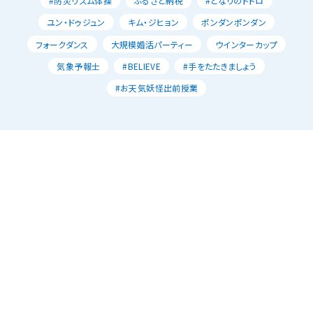
#防災リズム体操
ふるさと納税
#となりのトトロ
ユン・ドゥジュン
キム・ジヒョン
ポンダンポンダン
フォークダンス
大規模婚活パーティー
ウインターカップ
気象予報士
#BELIEVE
#手をたたきましょう
#お天気妖怪出前授業