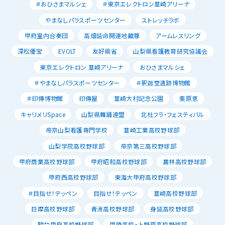
＃おひさまマルシェ
＃東京エレクトロン韮崎アリーナ
やまなしパラスポーツセンター
ストレッチラボ
甲府室内合奏団
高畑延命開運地蔵尊
アームレスリング
深松優宝
EVOLT
友好県省
山梨県看護教育研究協議会
東京エレクトロン 韮崎アリーナ
おひさまマルシェ
＃やまなしパラスポーツセンター
＃釈迦堂遺跡博物館
＃印傳博物館
印傳屋
韮崎大村記念公園
栗原恵
キャリメリSpace
山梨県舞踊連盟
北杜フラ・フェスティバル
帝京山梨看護専門学校
韮崎工業高校野球部
山梨学院高校野球部
帝京第三高校野球部
甲府商業高校野球部
甲府昭和高校野球部
農林高校野球部
甲府西高校野球部
東海大甲府高校野球部
＃目指せ！テッペン
目指せ！テッペン
韮崎高校野球部
巨摩高校野球部
青洲高校野球部
身延高校野球部
駿台甲府高校野球部
甲陵高校・上野原高校野球部