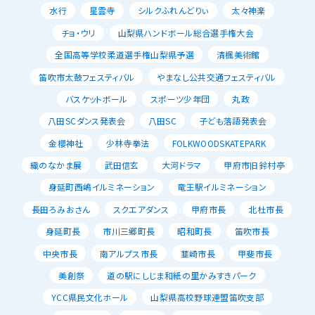
水行
星雲寺
シルクふれんどりぃ
太々神楽
チョ・ウリ
山梨県ハンドボール総合選手権大会
全国高等学校柔道選手権山梨県予選
清楓美術館
笛吹市太鼓フェスティバル
やまなし公共交通フェスティバル
バスケットボール
スポーツ少年団
丸政
八田SCダンス発表会
八田SC
子ども落語発表会
金櫻神社
少林寺拳法
FOLKWOODSKATEPARK
織のなかま展
武田信玄
大河ドラマ
甲府市旧鈴村亭
身延町西嶋イルミネーション
竜王駅イルミネーション
長田ろみおさん
スクエアダンス
甲府市長
北杜市長
身延町長
市川三郷町長
昭和町長
笛吹市長
中央市長
南アルプス市長
韮崎市長
甲斐市長
美創祭
道の駅にしじま和紙の里かみすきパーク
YCC県民文化ホール
山梨県高校野球連盟笛吹支部