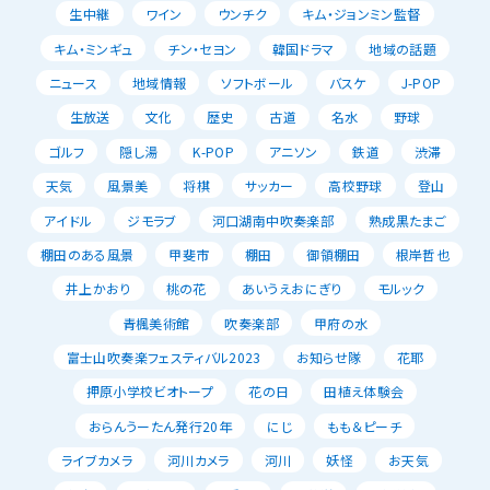
生中継
ワイン
ウンチク
キム・ジョンミン監督
キム・ミンギュ
チン・セヨン
韓国ドラマ
地域の話題
ニュース
地域情報
ソフトボール
バスケ
J-POP
生放送
文化
歴史
古道
名水
野球
ゴルフ
隠し湯
K-POP
アニソン
鉄道
渋滞
天気
風景美
将棋
サッカー
高校野球
登山
アイドル
ジモラブ
河口湖南中吹奏楽部
熟成黒たまご
棚田のある風景
甲斐市
棚田
御領棚田
根岸哲也
井上かおり
桃の花
あいうえおにぎり
モルック
青楓美術館
吹奏楽部
甲府の水
富士山吹奏楽フェスティバル2023
お知らせ隊
花耶
押原小学校ビオトープ
花の日
田植え体験会
おらんうーたん発行20年
にじ
もも＆ピーチ
ライブカメラ
河川カメラ
河川
妖怪
お天気