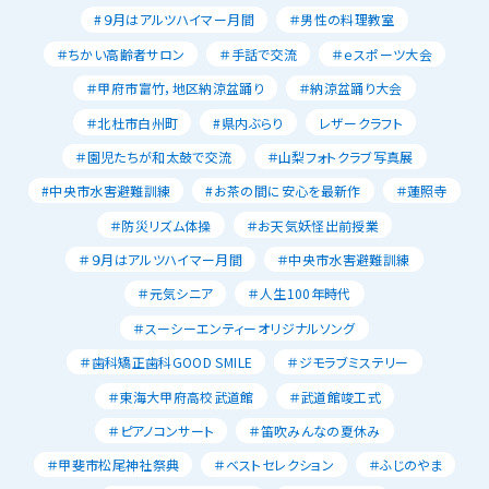
#９月はアルツハイマー月間
＃男性の料理教室
＃ちかい高齢者サロン
＃手話で交流
＃ｅスポーツ大会
＃甲府市富竹，地区納涼盆踊り
＃納涼盆踊り大会
＃北杜市白州町
#県内ぶらり
レザークラフト
＃園児たちが和太鼓で交流
＃山梨フォトクラブ写真展
#中央市水害避難訓練
#お茶の間に安心を最新作
＃蓮照寺
＃防災リズム体操
＃お天気妖怪出前授業
＃９月はアルツハイマー月間
＃中央市水害避難訓練
＃元気シニア
＃人生100年時代
＃スーシーエンティーオリジナルソング
＃歯科矯正歯科GOOD SMILE
＃ジモラブミステリー
＃東海大甲府高校武道館
＃武道館竣工式
＃ピアノコンサート
＃笛吹みんなの夏休み
＃甲斐市松尾神社祭典
＃ベストセレクション
＃ふじのやま