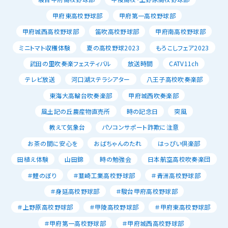
甲府東高校野球部
甲府第一高校野球部
甲府城西高校野球部
笛吹高校野球部
甲府南高校野球部
ミニトマト収穫体験
夏の高校野球2023
もろこしフェア2023
武田の里吹奏楽フェスティバル
放送時間
CATV11ch
テレビ放送
河口湖ステラシアター
八王子高校吹奏楽部
東海大高輪台吹奏楽部
甲府城西吹奏楽部
風土記の丘農産物直売所
時の記念日
突風
教えて気象台
パソコンサポート詐欺に注意
お茶の間に安心を
おばちゃんのたれ
はっぴい倶楽部
田植え体験
山田錦
時の勉強会
日本航空高校吹奏楽団
＃鯉のぼり
＃韮崎工業高校野球部
＃青洲高校野球部
＃身延高校野球部
＃駿台甲府高校野球部
＃上野原高校野球部
＃甲陵高校野球部
＃甲府東高校野球部
＃甲府第一高校野球部
＃甲府城西高校野球部