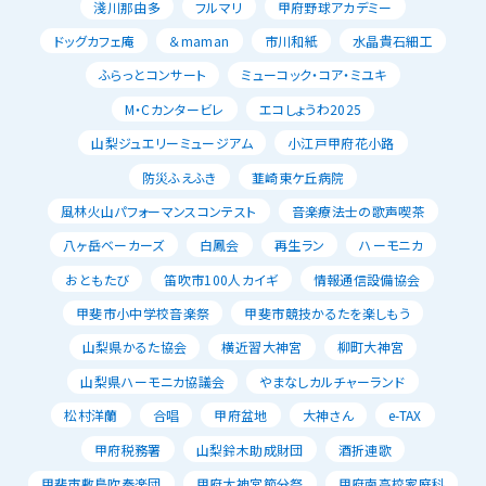
淺川那由多
フルマリ
甲府野球アカデミー
ドッグカフェ庵
＆maman
市川和紙
水晶貴石細工
ふらっとコンサート
ミューコック・コア・ミユキ
M・Cカンタービレ
エコしょうわ2025
山梨ジュエリーミュージアム
小江戸甲府花小路
防災ふえふき
韮崎東ケ丘病院
風林火山パフォーマンスコンテスト
音楽療法士の歌声喫茶
八ヶ岳ベーカーズ
白鳳会
再生ラン
ハーモニカ
おともたび
笛吹市100人カイギ
情報通信設備協会
甲斐市小中学校音楽祭
甲斐市競技かるたを楽しもう
山梨県かるた協会
横近習大神宮
柳町大神宮
山梨県ハーモニカ協議会
やまなしカルチャーランド
松村洋蘭
合唱
甲府盆地
大神さん
e-TAX
甲府税務署
山梨鈴木助成財団
酒折連歌
甲斐市敷島吹奏楽団
甲府大神宮節分祭
甲府南高校家庭科