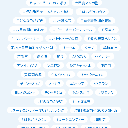
＃あ・い・う・え・おにぎり
＃甲斐マンガ塾
＃昭和町西条二区ふるさと祭り
＃はみがきのうた
＃どんな色が好き
＃しゃぼん玉
＃電話詐欺抑止装置
＃お茶の間に安心を
＃ゴールキーパースクール
＃蹴農人
＃ゴルフパートナー
＃北杜ヒュッゲの森
＃道の駅南きよさと
国指定重要無形民俗文化財
サークル
クラブ
美和神社
笛吹市
湯立祭
祭り
SADOYA
ワイナリー
アン・ヒョソブ
少年野球
SKYキャッスル
甲府市
天津司の舞
キム・ソヒョン
チェ・ウォニョン
チョン・ジュノ
オ・ナラ
ユン・セア
イ・テラン
ヨム・ジョンア
チン・ギジュ
キム・スルギ
#やまうた
#どんな色が好き
#しゃぼん玉
#スーシエンティーオリジナルソング
#歯科矯正歯科GOOD SMILE
#はみがきのうた
#スーシエンティー
#蓮照寺