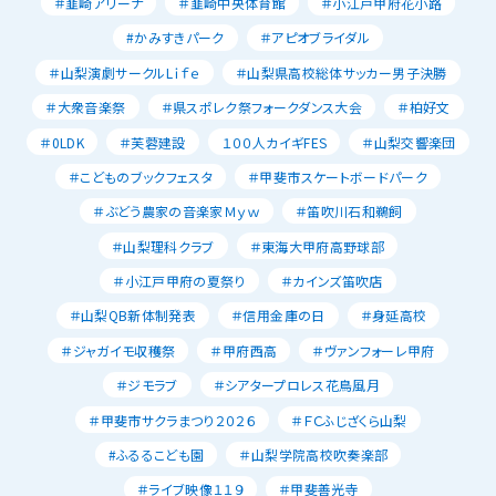
＃韮崎アリーナ
＃韮崎中央体育館
＃小江戸甲府花小路
#かみすきパーク
＃アピオブライダル
＃山梨演劇サークルLｉｆｅ
＃山梨県高校総体サッカー男子決勝
＃大衆音楽祭
＃県スポレク祭フォークダンス大会
＃柏好文
＃0LDK
＃芙蓉建設
１００人カイギFES
＃山梨交響楽団
＃こどものブックフェスタ
＃甲斐市スケートボードパーク
＃ぶどう農家の音楽家Ｍｙｗ
＃笛吹川石和鵜飼
＃山梨理科クラブ
＃東海大甲府高野球部
＃小江戸甲府の夏祭り
＃カインズ笛吹店
＃山梨QB新体制発表
＃信用金庫の日
＃身延高校
＃ジャガイモ収穫祭
＃甲府西高
＃ヴァンフォーレ甲府
＃ジモラブ
＃シアタープロレス花鳥風月
＃甲斐市サクラまつり２０２６
＃ＦＣふじざくら山梨
#ふるるこども園
＃山梨学院高校吹奏楽部
＃ライブ映像１１９
＃甲斐善光寺