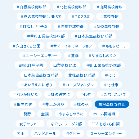
＃白根高校野球部
＃北杜高校野球部
＃山梨高校野球
＃夏の高校野球はNNSで
＃２０２３夏
＃高校野球
＃目指せ！甲子園
＃高校野球中継
＃NNS高校野球
＃甲府工業高校野球部
＃日本航空高校野球部
＃穴山さくら公園
＃サマーイルミネーション
＃もも＆ピーチ
＃スーシーエンティー
＃童謡
＃やまなしのうた
目指せ！甲子園
山梨高校野球
甲府工業高校野球部
日本航空高校野球部
北杜高校野球部
＃にじ
＃あいうえおにぎり
＃ローズジャルダン
＃北杜市
＃バラが咲いた
＃虹の彼方に
＃七夕
＃たなばたさま
＃根岸哲也
＃井上かおり
＃桃の花
白根高校野球部
発酵
童謡
やまなしのうた
ホーム開幕戦
女子サッカー
なでしこリーグ２部
FCふじざくら山梨
名山
ハンドボール
ラグビー
スーシーエンティー