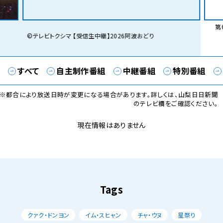
第6
©テレビトクシマ 【受信生中継】2026阿波おどり
すべて
自主制作番組
中継番組
特別番組
※都合により放送日時が変更になる場合があります。詳しくは、山梨日日新聞
のテレビ欄をご確認ください。
現在情報はありません
Tags
クァク・ドンヨン
イム・スヒャン
チャ・ウヌ
星祭り