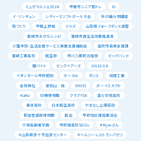
ミュゼマルシェ2024
甲斐市シニア筋トレ
IU
イ･ソンギュン
レディースソフトボール大会
秋の編み物講座
凧づくり
甲斐上野城
ジャズ
山梨県フォークダンス連盟
韮崎市おせちレシピ
韮崎市食生活改善推進員
介護予防・生活支援サービス事業支援補助金
笛吹市長寿支援課
韮崎工業高校
航空祭
市川三郷町合唱祭
ビッグバンド
闇バイト
ビッグベアーズ
カルロスＫ
イオンモール甲府昭和
ボーカル
ダンス
地建工業
金桜神社
愛宕山 結
SHOEI
ボーイスカウト
KaKo
印傳博物館
クラブYSA
富士学苑高校
青洲高校
日本航空高校
やまなし土偶探訪
釈迦堂遺跡博物館
献血
甲府地区建設業協会
千塚高齢者学級
甲府南高校SDGｓ
＃Mｙwさん
＃山梨県赤十字血液センター
＃ヘルシーレストランパセリ