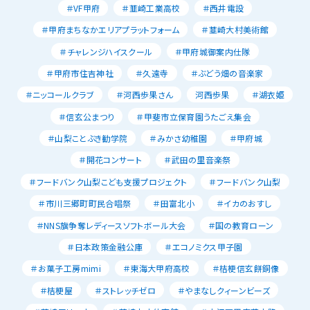
＃VF甲府
＃韮崎工業高校
＃西井電設
＃甲府まちなかエリアプラットフォーム
＃韮崎大村美術館
＃チャレンジハイスクール
＃甲府城御案内仕隊
＃甲府市住吉神社
＃久遠寺
＃ぶどう畑の音楽家
＃ニッコールクラブ
＃河西歩果さん
河西歩果
＃湖衣姫
＃信玄公まつり
＃甲斐市立保育園うたごえ集会
＃山梨ことぶき勧学院
＃みかさ幼稚園
＃甲府城
＃開花コンサート
＃武田の里音楽祭
＃フードバンク山梨こども支援プロジェクト
＃フードバンク山梨
＃市川三郷町町民合唱祭
＃田富北小
＃イカのおすし
＃NNS旗争奪レディースソフトボール大会
＃国の教育ローン
＃日本政策金融公庫
＃エコノミクス甲子園
＃お菓子工房mimi
＃東海大甲府高校
＃桔梗信玄餅銅像
＃桔梗屋
＃ストレッチゼロ
＃やまなしクィーンビーズ