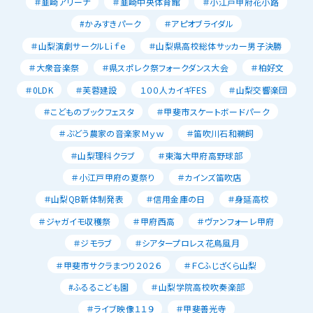
＃韮崎アリーナ
＃韮崎中央体育館
＃小江戸甲府花小路
#かみすきパーク
＃アピオブライダル
＃山梨演劇サークルLｉｆｅ
＃山梨県高校総体サッカー男子決勝
＃大衆音楽祭
＃県スポレク祭フォークダンス大会
＃柏好文
＃0LDK
＃芙蓉建設
１００人カイギFES
＃山梨交響楽団
＃こどものブックフェスタ
＃甲斐市スケートボードパーク
＃ぶどう農家の音楽家Ｍｙｗ
＃笛吹川石和鵜飼
＃山梨理科クラブ
＃東海大甲府高野球部
＃小江戸甲府の夏祭り
＃カインズ笛吹店
＃山梨QB新体制発表
＃信用金庫の日
＃身延高校
＃ジャガイモ収穫祭
＃甲府西高
＃ヴァンフォーレ甲府
＃ジモラブ
＃シアタープロレス花鳥風月
＃甲斐市サクラまつり２０２６
＃ＦＣふじざくら山梨
#ふるるこども園
＃山梨学院高校吹奏楽部
＃ライブ映像１１９
＃甲斐善光寺