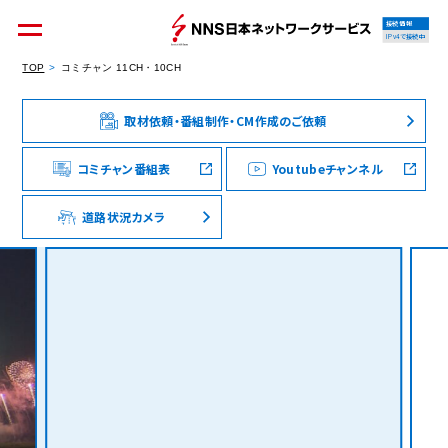
接続情報
IPv4で接続中
TOP
コミチャン 11CH・10CH
取材依頼・番組制作・CM作成のご依頼
個人のお客様
集合住宅オーナーの方
コミチャン番組表
Youtubeチャンネル
道路状況カメラ
法人のお客様
料金シミュレーション
資料請求