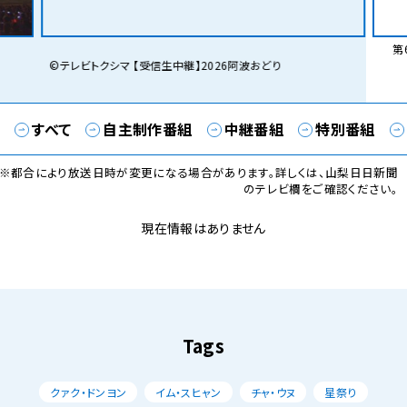
第6
©テレビトクシマ 【受信生中継】2026阿波おどり
すべて
自主制作番組
中継番組
特別番組
※都合により放送日時が変更になる場合があります。詳しくは、山梨日日新聞
のテレビ欄をご確認ください。
現在情報はありません
Tags
クァク・ドンヨン
イム・スヒャン
チャ・ウヌ
星祭り