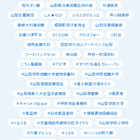
和モダン展
山梨県立美術館芸術の森
杉浦医院
山梨交響楽団
しん★ちび
ふえふきマルシェ
芦川植樹祭
韮崎大村美術館
昭和町母子愛育会
山梨交通感謝祭
五緒川津平太
さくらひめ
クロスフォー
二科会
信用金庫の日
認定NPO法人フードバンク山梨
フードバンクセット
伸太郎
甲府一校探求科
こうふ亀屋座
＃アピオ
＃すりだね香るカレーパン
＃山梨学院短期大学食物栄養科
＃山梨学院短期大学
＃山梨県建設業協会
＃富士眺望の湯ゆらり
＃山梨県新人大会空手道競技
＃山梨県警察
＃栗原恵
＃キャリメリSpace
＃甲府年金事務所
＃山梨学院大学
＃航空祭
＃日本航空高校
＃情報通信設備協会
＃くるぐる
＃児童相談所虐待対応ダイヤル
＃山梨学院小学校
＃六華マルシェ
＃１８９
＃ハンコの町六郷