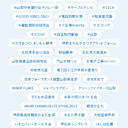
＃山梨中央銀行女子バレー部
＃ケーブルテレビ
＃11CH
＃GOOD VIBES ONLY
＃電話詐欺対策
＃和泉愛児園
＃葡萄酒技術研究会
＃十五華marche
＃JCカップ
＃コミCH
＃自主制作番組
＃山梨
＃かきまつり・まいもん朝市
甲府まちなかエリアプラットフォーム
北杜市本谷川渓谷
柳田藤寿
北杜市大滝湧水
山梨県食品技術研究会
穴山大賀ハス
お菓子工房ｍｉｍｉ
中央市弓道
第７回小江戸甲府の夏祭り
日本フォークダンス連盟山梨県支部
凉を求めて
INNER FLARE
ジャパンラグビー
クリーンファイターズ山梨
子ども水辺楽校
未来の荒川をつくる会
AMARIYAMAMUSICFESTIVAL2025
競技かるた
甲府南高校競技かるた支部
かるた甲子園
大和証券甲府
いそじバレーボール大会
甲州弁シンデレラ
はしば文庫