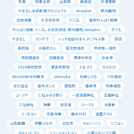
気象
知事会見
山梨県
再放送
交通情報
やまなし未来劇場プロジェクト
Aneqdot
郡内織物
出前授業
お天気妖怪
ミニSL
笛吹わんぱく相撲
わんぱく相撲，ミニSL，お天気妖怪，郡内織物，Aneqdot，
子ども
やまなし
カンテク
レッド吉田のまんぷくグルメ旅
部活
新府城
お新府さん
習志野高校
甲府第一高校
甲府西高校
巨摩高校
押原中学校
中央市
2024高校野球
夏高校野球
ふるさと
そらたび
NAGASAKI水中散歩
satonoka
松崎しげる
八代亜紀
文化協会
創作ダンス
昭和町
韮崎市
吹奏楽団
ユ・ジテ
三社みゆき祭り
一宮浅間神社
玉諸神社
三社神社
神輿
信玄堤
コーラス
太極拳
イ・ボヨン
花様年華
萌木の村
清里テラス
山梨銘醸
伊藤ひろの
北杜市
チョン・ソニ
ジニョン
チョン・ヒヨン
ソン・ジョンヒョン
小瀬スポーツ公園