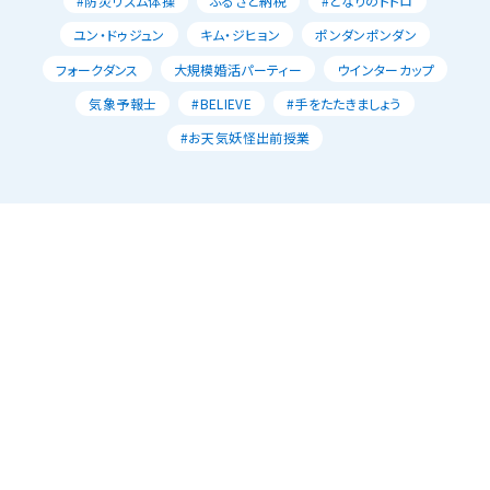
#防災リズム体操
ふるさと納税
#となりのトトロ
ユン・ドゥジュン
キム・ジヒョン
ポンダンポンダン
フォークダンス
大規模婚活パーティー
ウインターカップ
気象予報士
#BELIEVE
#手をたたきましょう
#お天気妖怪出前授業