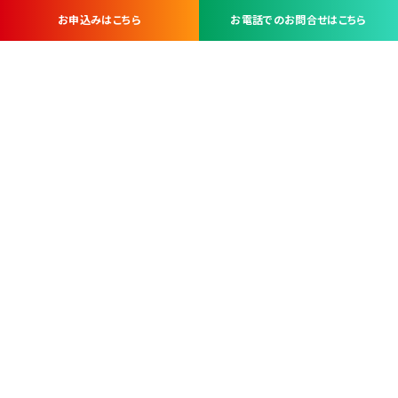
お申込みはこちら
お電話でのお問合せはこちら
お問い合わせ・お申し込みは
※当社は山梨県内 7 市 3 町を対象にケーブルテレビ・インターネ
ットサービスを提供する会社です。
総合受電窓口
コンタクトセンター
TEL.055-251-7111
甲府市北口2-14-14
MAP
＜電話＞ 月～金 9：00～19：00、（土・日・祝日）9：00～17：00
＜窓口＞ 月～土 9：00～16：30 ※日・祝日を除く
本社営業部