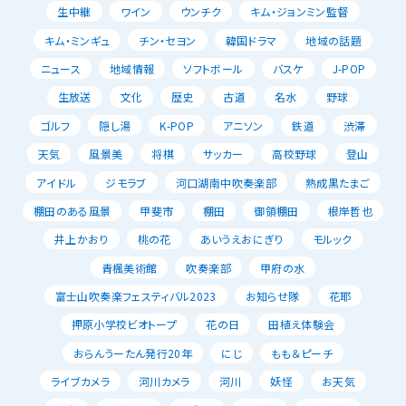
生中継
ワイン
ウンチク
キム・ジョンミン監督
キム・ミンギュ
チン・セヨン
韓国ドラマ
地域の話題
ニュース
地域情報
ソフトボール
バスケ
J-POP
生放送
文化
歴史
古道
名水
野球
ゴルフ
隠し湯
K-POP
アニソン
鉄道
渋滞
天気
風景美
将棋
サッカー
高校野球
登山
アイドル
ジモラブ
河口湖南中吹奏楽部
熟成黒たまご
棚田のある風景
甲斐市
棚田
御領棚田
根岸哲也
井上かおり
桃の花
あいうえおにぎり
モルック
青楓美術館
吹奏楽部
甲府の水
富士山吹奏楽フェスティバル2023
お知らせ隊
花耶
押原小学校ビオトープ
花の日
田植え体験会
おらんうーたん発行20年
にじ
もも＆ピーチ
ライブカメラ
河川カメラ
河川
妖怪
お天気