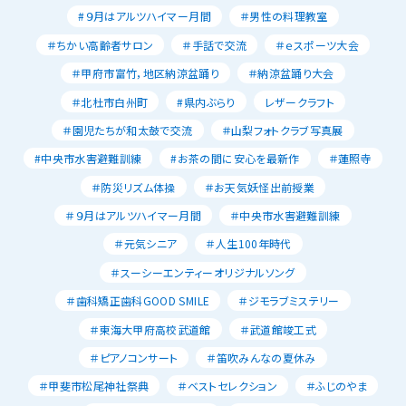
#９月はアルツハイマー月間
＃男性の料理教室
＃ちかい高齢者サロン
＃手話で交流
＃ｅスポーツ大会
＃甲府市富竹，地区納涼盆踊り
＃納涼盆踊り大会
＃北杜市白州町
#県内ぶらり
レザークラフト
＃園児たちが和太鼓で交流
＃山梨フォトクラブ写真展
#中央市水害避難訓練
#お茶の間に安心を最新作
＃蓮照寺
＃防災リズム体操
＃お天気妖怪出前授業
＃９月はアルツハイマー月間
＃中央市水害避難訓練
＃元気シニア
＃人生100年時代
＃スーシーエンティーオリジナルソング
＃歯科矯正歯科GOOD SMILE
＃ジモラブミステリー
＃東海大甲府高校武道館
＃武道館竣工式
＃ピアノコンサート
＃笛吹みんなの夏休み
＃甲斐市松尾神社祭典
＃ベストセレクション
＃ふじのやま