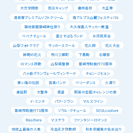
大弐学問祭
防災キャンプ
農林高校
大正琴
清泉寮プレミアムソフトクリーム
南アルプス山麓フェスティバル
築地新居御崎神社祭り
大久保嘉人サッカー教室
べべナチュール
富士すばるランド
お月見茶会
山梨フォトクラブ
サッカースクール
花火師
花火大会
神明の花火
市川三郷町
下黒駒
石尊祭
ロマンス詐欺
山梨県警察
韮崎市制施行70周年
八ヶ岳グランヴェールヴィンヤード
チョン・ジヒョン
青い海の伝説
音楽バンド
ベリーダンス
火渡り
身延町
大聖寺
柔道
照英の全国チャレンジの旅
イ・ミンホ
パク・ジウン
マルスワイン
韮崎市政施行70周年
ソウル･クチュール
SOULcouture
Maschera
マスケラ
ファンタジーロマンス
地球上最後の人魚
冷血天才詐欺師
秋本奈緒美の名水巡り