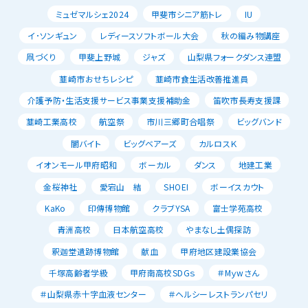
ミュゼマルシェ2024
甲斐市シニア筋トレ
IU
イ･ソンギュン
レディースソフトボール大会
秋の編み物講座
凧づくり
甲斐上野城
ジャズ
山梨県フォークダンス連盟
韮崎市おせちレシピ
韮崎市食生活改善推進員
介護予防・生活支援サービス事業支援補助金
笛吹市長寿支援課
韮崎工業高校
航空祭
市川三郷町合唱祭
ビッグバンド
闇バイト
ビッグベアーズ
カルロスＫ
イオンモール甲府昭和
ボーカル
ダンス
地建工業
金桜神社
愛宕山 結
SHOEI
ボーイスカウト
KaKo
印傳博物館
クラブYSA
富士学苑高校
青洲高校
日本航空高校
やまなし土偶探訪
釈迦堂遺跡博物館
献血
甲府地区建設業協会
千塚高齢者学級
甲府南高校SDGｓ
＃Mｙwさん
＃山梨県赤十字血液センター
＃ヘルシーレストランパセリ