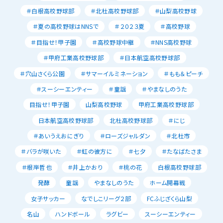
＃白根高校野球部
＃北杜高校野球部
＃山梨高校野球
＃夏の高校野球はNNSで
＃２０２３夏
＃高校野球
＃目指せ！甲子園
＃高校野球中継
＃NNS高校野球
＃甲府工業高校野球部
＃日本航空高校野球部
＃穴山さくら公園
＃サマーイルミネーション
＃もも＆ピーチ
＃スーシーエンティー
＃童謡
＃やまなしのうた
目指せ！甲子園
山梨高校野球
甲府工業高校野球部
日本航空高校野球部
北杜高校野球部
＃にじ
＃あいうえおにぎり
＃ローズジャルダン
＃北杜市
＃バラが咲いた
＃虹の彼方に
＃七夕
＃たなばたさま
＃根岸哲也
＃井上かおり
＃桃の花
白根高校野球部
発酵
童謡
やまなしのうた
ホーム開幕戦
女子サッカー
なでしこリーグ２部
FCふじざくら山梨
名山
ハンドボール
ラグビー
スーシーエンティー