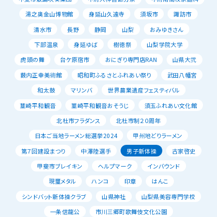
湯之奥金山博物館
身延山久遠寺
須坂市
諏訪市
清水市
長野
静岡
山梨
おみゆきさん
下部温泉
身延ゆば
樹徳祭
山梨学院大学
虎頭の舞
台ケ原宿市
おにぎり専門店RAN
山県大弐
薮内正幸美術館
昭和町ふるさとふれあい祭り
武田八幡宮
和太鼓
マリンバ
世界農業遺産フェスティバル
韮崎平和観音
韮崎平和観音おそうじ
須玉ふれあい文化館
北杜市フラダンス
北杜市制２０周年
日本ご当地ラーメン総選挙2024
甲州地どりラーメン
第７回建設まつり
中澤陸選手
男子新体操
古家啓史
甲斐市ブレイキン
ヘルプマーク
インバウンド
現璽メタル
ハンコ
印章
はんこ
シンドバット新体操クラブ
山県神社
山梨県美容専門学校
一条信龍公
市川三郷町歌舞伎文化公園