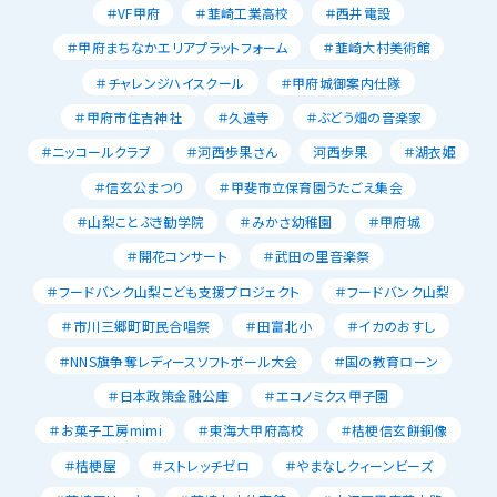
＃VF甲府
＃韮崎工業高校
＃西井電設
＃甲府まちなかエリアプラットフォーム
＃韮崎大村美術館
＃チャレンジハイスクール
＃甲府城御案内仕隊
＃甲府市住吉神社
＃久遠寺
＃ぶどう畑の音楽家
＃ニッコールクラブ
＃河西歩果さん
河西歩果
＃湖衣姫
＃信玄公まつり
＃甲斐市立保育園うたごえ集会
＃山梨ことぶき勧学院
＃みかさ幼稚園
＃甲府城
＃開花コンサート
＃武田の里音楽祭
＃フードバンク山梨こども支援プロジェクト
＃フードバンク山梨
＃市川三郷町町民合唱祭
＃田富北小
＃イカのおすし
＃NNS旗争奪レディースソフトボール大会
＃国の教育ローン
＃日本政策金融公庫
＃エコノミクス甲子園
＃お菓子工房mimi
＃東海大甲府高校
＃桔梗信玄餅銅像
＃桔梗屋
＃ストレッチゼロ
＃やまなしクィーンビーズ