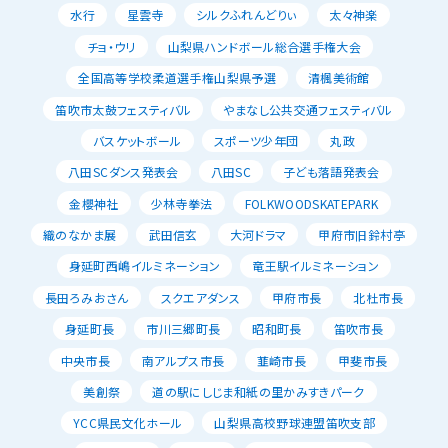
水行
星雲寺
シルクふれんどりぃ
太々神楽
チョ・ウリ
山梨県ハンドボール総合選手権大会
全国高等学校柔道選手権山梨県予選
清楓美術館
笛吹市太鼓フェスティバル
やまなし公共交通フェスティバル
バスケットボール
スポーツ少年団
丸政
八田SCダンス発表会
八田SC
子ども落語発表会
金櫻神社
少林寺拳法
FOLKWOODSKATEPARK
織のなかま展
武田信玄
大河ドラマ
甲府市旧鈴村亭
身延町西嶋イルミネーション
竜王駅イルミネーション
長田ろみおさん
スクエアダンス
甲府市長
北杜市長
身延町長
市川三郷町長
昭和町長
笛吹市長
中央市長
南アルプス市長
韮崎市長
甲斐市長
美創祭
道の駅にしじま和紙の里かみすきパーク
YCC県民文化ホール
山梨県高校野球連盟笛吹支部