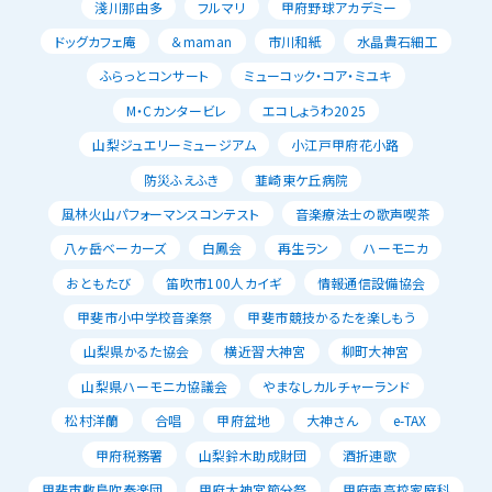
淺川那由多
フルマリ
甲府野球アカデミー
ドッグカフェ庵
＆maman
市川和紙
水晶貴石細工
ふらっとコンサート
ミューコック・コア・ミユキ
M・Cカンタービレ
エコしょうわ2025
山梨ジュエリーミュージアム
小江戸甲府花小路
防災ふえふき
韮崎東ケ丘病院
風林火山パフォーマンスコンテスト
音楽療法士の歌声喫茶
八ヶ岳ベーカーズ
白鳳会
再生ラン
ハーモニカ
おともたび
笛吹市100人カイギ
情報通信設備協会
甲斐市小中学校音楽祭
甲斐市競技かるたを楽しもう
山梨県かるた協会
横近習大神宮
柳町大神宮
山梨県ハーモニカ協議会
やまなしカルチャーランド
松村洋蘭
合唱
甲府盆地
大神さん
e-TAX
甲府税務署
山梨鈴木助成財団
酒折連歌
甲斐市敷島吹奏楽団
甲府大神宮節分祭
甲府南高校家庭科