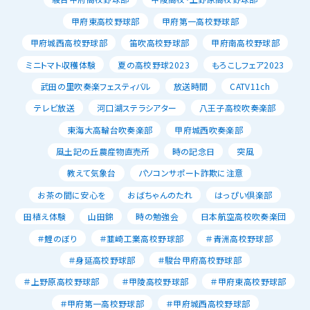
甲府東高校野球部
甲府第一高校野球部
甲府城西高校野球部
笛吹高校野球部
甲府南高校野球部
ミニトマト収穫体験
夏の高校野球2023
もろこしフェア2023
武田の里吹奏楽フェスティバル
放送時間
CATV11ch
テレビ放送
河口湖ステラシアター
八王子高校吹奏楽部
東海大高輪台吹奏楽部
甲府城西吹奏楽部
風土記の丘農産物直売所
時の記念日
突風
教えて気象台
パソコンサポート詐欺に注意
お茶の間に安心を
おばちゃんのたれ
はっぴい倶楽部
田植え体験
山田錦
時の勉強会
日本航空高校吹奏楽団
＃鯉のぼり
＃韮崎工業高校野球部
＃青洲高校野球部
＃身延高校野球部
＃駿台甲府高校野球部
＃上野原高校野球部
＃甲陵高校野球部
＃甲府東高校野球部
＃甲府第一高校野球部
＃甲府城西高校野球部