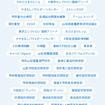
＃おひさまマルシェ
＃東京エレクトロン韮崎アリーナ
やまなしパラスポーツセンター
ストレッチラボ
甲府室内合奏団
高畑延命開運地蔵尊
アームレスリング
深松優宝
EVOLT
友好県省
山梨県看護教育研究協議会
東京エレクトロン 韮崎アリーナ
おひさまマルシェ
＃やまなしパラスポーツセンター
＃釈迦堂遺跡博物館
＃印傳博物館
印傳屋
韮崎大村記念公園
栗原恵
キャリメリSpace
山梨県舞踊連盟
北杜フラ・フェスティバル
帝京山梨看護専門学校
韮崎工業高校野球部
山梨学院高校野球部
帝京第三高校野球部
甲府商業高校野球部
甲府昭和高校野球部
農林高校野球部
甲府西高校野球部
東海大甲府高校野球部
＃目指せ！テッペン
目指せ！テッペン
韮崎高校野球部
巨摩高校野球部
青洲高校野球部
身延高校野球部
駿台甲府高校野球部
甲陵高校・上野原高校野球部