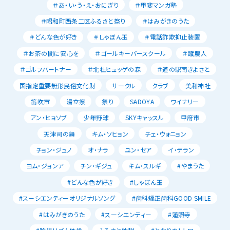
＃あ・い・う・え・おにぎり
＃甲斐マンガ塾
＃昭和町西条二区ふるさと祭り
＃はみがきのうた
＃どんな色が好き
＃しゃぼん玉
＃電話詐欺抑止装置
＃お茶の間に安心を
＃ゴールキーパースクール
＃蹴農人
＃ゴルフパートナー
＃北杜ヒュッゲの森
＃道の駅南きよさと
国指定重要無形民俗文化財
サークル
クラブ
美和神社
笛吹市
湯立祭
祭り
SADOYA
ワイナリー
アン・ヒョソブ
少年野球
SKYキャッスル
甲府市
天津司の舞
キム・ソヒョン
チェ・ウォニョン
チョン・ジュノ
オ・ナラ
ユン・セア
イ・テラン
ヨム・ジョンア
チン・ギジュ
キム・スルギ
#やまうた
#どんな色が好き
#しゃぼん玉
#スーシエンティーオリジナルソング
#歯科矯正歯科GOOD SMILE
#はみがきのうた
#スーシエンティー
#蓮照寺