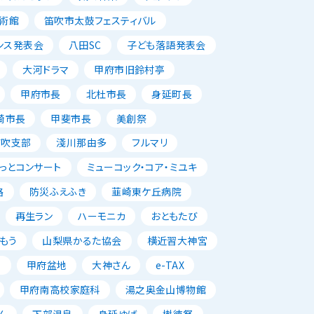
術館
笛吹市太鼓フェスティバル
ンス発表会
八田SC
子ども落語発表会
大河ドラマ
甲府市旧鈴村亭
甲府市長
北杜市長
身延町長
崎市長
甲斐市長
美創祭
笛吹支部
淺川那由多
フルマリ
っとコンサート
ミューコック・コア・ミユキ
路
防災ふえふき
韮崎東ケ丘病院
再生ラン
ハーモニカ
おともたび
もう
山梨県かるた協会
横近習大神宮
唱
甲府盆地
大神さん
e-TAX
甲府南高校家庭科
湯之奥金山博物館
ん
下部温泉
身延ゆば
樹徳祭