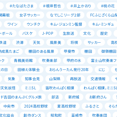
＃たなばたさま
＃根岸哲也
＃井上かおり
＃桃の花
開幕戦
女子サッカー
なでしこリーグ２部
FCふじざくら山
ワイン
ウンチク
キム・ジョンミン監督
キム・ミンギュ
トボール
バスケ
J-POP
生放送
文化
歴史
鉄道
渋滞
天気
風景美
将棋
サッカー
高
熟成黒たまご
棚田のある風景
甲斐市
棚田
御領棚田
ック
青楓美術館
吹奏楽部
甲府の水
富士山吹奏楽フェ
花の日
田植え体験会
おらんうーたん発行20年
にじ
気象
知事会見
山梨県
再放送
交通情報
お天気妖怪
ミニSL
笛吹わんぱく相撲
わんぱく相撲，ミニSL
ッド吉田のまんぷくグルメ旅
部活
新府城
お新府さん
中央市
2024高校野球
夏高校野球
ふるさと
そら
文化協会
創作ダンス
昭和町
韮崎市
吹奏楽団