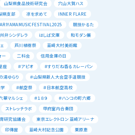
山梨県食品技術研究会
穴山大賀ハス
梨県支部
凉を求めて
INNER FLARE
ARIYAMAMUSICFESTIVAL2025
競技かるた
州弁シンデレラ
はしば文庫
和モダン展
ェ
芦川植樹祭
韮崎大村美術館
ォー
二科会
信用金庫の日
屋座
＃アピオ
＃すりだね香るカレーパン
の湯ゆらり
＃山梨県新人大会空手道競技
大学
＃航空祭
＃日本航空高校
六華マルシェ
＃１８９
＃ハンコの町六郷
ストレッチラボ
甲府室内合奏団
育研究協議会
東京エレクトロン 韮崎アリーナ
印傳屋
韮崎大村記念公園
栗原恵