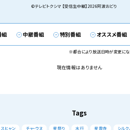
©テレビトクシマ 【受信生中継】2026阿波おどり
番組
中継番組
特別番組
オススメ番組
※都合により放送日時が変更にな
現在情報はありません
Tags
・スヒャン
チャ・ウヌ
星祭り
水行
星雲寺
シルク