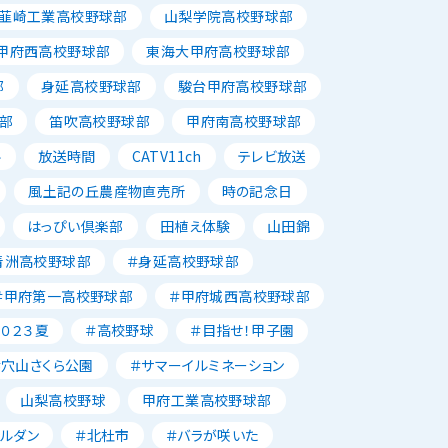
韮崎工業高校野球部
山梨学院高校野球部
甲府西高校野球部
東海大甲府高校野球部
部
身延高校野球部
駿台甲府高校野球部
部
笛吹高校野球部
甲府南高校野球部
ル
放送時間
CATV11ch
テレビ放送
風土記の丘農産物直売所
時の記念日
はっぴい倶楽部
田植え体験
山田錦
青洲高校野球部
＃身延高校野球部
＃甲府第一高校野球部
＃甲府城西高校野球部
２０２３夏
＃高校野球
＃目指せ！甲子園
＃穴山さくら公園
＃サマーイルミネーション
山梨高校野球
甲府工業高校野球部
ャルダン
＃北杜市
＃バラが咲いた