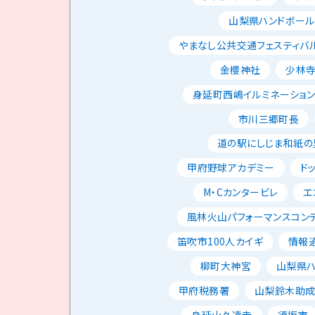
山梨県ハンドボー
やまなし公共交通フェスティバ
金櫻神社
少林
身延町西嶋イルミネーショ
市川三郷町長
道の駅にしじま和紙の
甲府野球アカデミー
ド
M・Cカンタービレ
エ
風林火山パフォーマンスコン
笛吹市100人カイギ
情報
柳町大神宮
山梨県
甲府税務署
山梨鈴木助
身延山久遠寺
須坂市