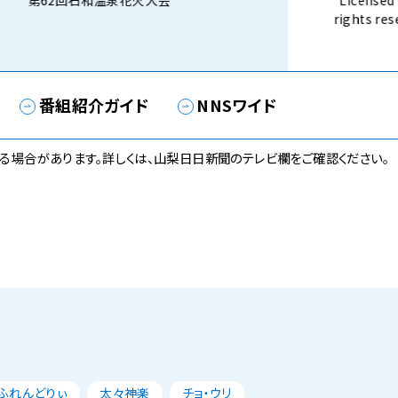
第62回石和温泉花火大会
Licensed 
rights 
話） 8月3
番組紹介ガイド
NNSワイド
る場合があります。詳しくは、山梨日日新聞のテレビ欄をご確認ください。
ふれんどりぃ
太々神楽
チョ・ウリ