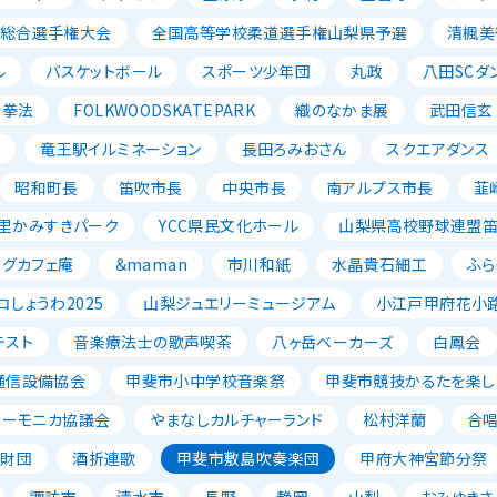
ル総合選手権大会
全国高等学校柔道選手権山梨県予選
清楓美
ル
バスケットボール
スポーツ少年団
丸政
八田SCダ
寺拳法
FOLKWOODSKATEPARK
織のなかま展
武田信玄
ン
竜王駅イルミネーション
長田ろみおさん
スクエアダンス
昭和町長
笛吹市長
中央市長
南アルプス市長
韮
里かみすきパーク
YCC県民文化ホール
山梨県高校野球連盟
ッグカフェ庵
＆maman
市川和紙
水晶貴石細工
ふら
コしょうわ2025
山梨ジュエリーミュージアム
小江戸甲府花小
テスト
音楽療法士の歌声喫茶
八ヶ岳ベーカーズ
白鳳会
通信設備協会
甲斐市小中学校音楽祭
甲斐市競技かるたを楽し
ハーモニカ協議会
やまなしカルチャーランド
松村洋蘭
合
成財団
酒折連歌
甲斐市敷島吹奏楽団
甲府大神宮節分祭
諏訪市
清水市
長野
静岡
山梨
おみゆきさ