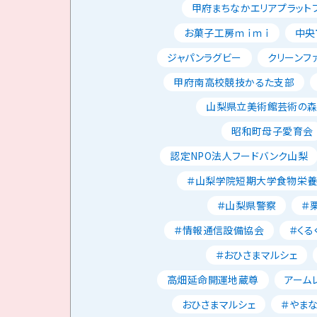
甲府まちなかエリアプラット
お菓子工房ｍｉｍｉ
中央
ジャパンラグビー
クリーンフ
甲府南高校競技かるた支部
山梨県立美術館芸術の
昭和町母子愛育会
認定NPO法人フードバンク山梨
＃山梨学院短期大学食物栄
＃山梨県警察
＃
＃情報通信設備協会
＃くる
＃おひさまマルシェ
高畑延命開運地蔵尊
アーム
おひさまマルシェ
＃やま