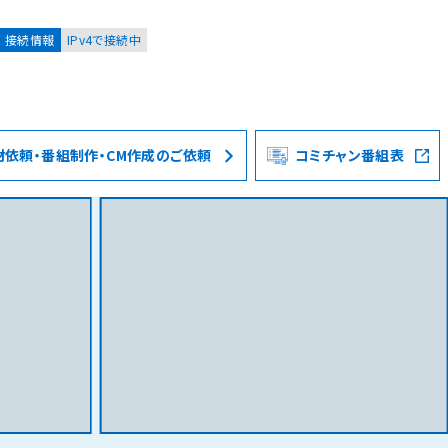
接続情報
IPv4で接続中
材依頼・番組制作・CM作成のご依頼
コミチャン番組表
お客様
集合住宅オーナーの方
レーション
資料請求