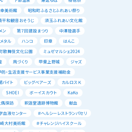
正幸美術館
昭和町ふるさとふれあい祭り
崎平和観音おそうじ
須玉ふれあい文化館
メン
第７回建設まつり
中澤陸選手
メタル
ハンコ
印章
はんこ
町歌舞伎文化公園
ミュゼマルシェ2024
座
凧づくり
甲斐上野城
ジャズ
予防・生活支援サービス事業支援補助金
闇バイト
ビッグベアーズ
カルロスＫ
SHOEI
ボーイスカウト
KaKo
土偶探訪
釈迦堂遺跡博物館
献血
字血液センター
＃ヘルシーレストランパセリ
韮崎大村美術館
＃チャレンジハイスクール