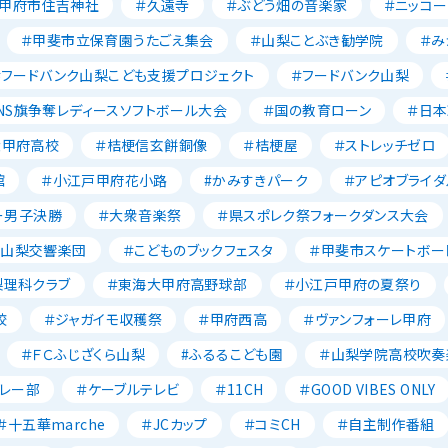
＃甲府市住吉神社
＃久遠寺
＃ぶどう畑の音楽家
＃ニッコー
＃甲斐市立保育園うたごえ集会
＃山梨ことぶき勧学院
＃み
＃フードバンク山梨こども支援プロジェクト
＃フードバンク山梨
NS旗争奪レディースソフトボール大会
＃国の教育ローン
＃日
大甲府高校
＃桔梗信玄餅銅像
＃桔梗屋
＃ストレッチゼロ
館
＃小江戸甲府花小路
#かみすきパーク
＃アピオブライダ
ー男子決勝
＃大衆音楽祭
＃県スポレク祭フォークダンス大会
＃山梨交響楽団
＃こどものブックフェスタ
＃甲斐市スケートボー
梨理科クラブ
＃東海大甲府高野球部
＃小江戸甲府の夏祭り
校
＃ジャガイモ収穫祭
＃甲府西高
＃ヴァンフォーレ甲府
＃ＦＣふじざくら山梨
#ふるるこども園
＃山梨学院高校吹奏
レー部
＃ケーブルテレビ
＃11CH
＃GOOD VIBES ONLY
＃十五華marche
＃JCカップ
＃コミCH
＃自主制作番組