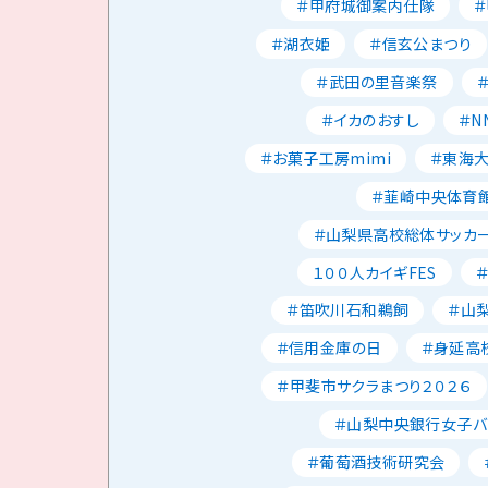
＃甲府城御案内仕隊
＃湖衣姫
＃信玄公まつり
＃武田の里音楽祭
＃イカのおすし
＃N
＃お菓子工房mimi
＃東海
＃韮崎中央体育
＃山梨県高校総体サッカ
１００人カイギFES
＃笛吹川石和鵜飼
＃山
＃信用金庫の日
＃身延高
＃甲斐市サクラまつり２０２６
＃山梨中央銀行女子バ
＃葡萄酒技術研究会