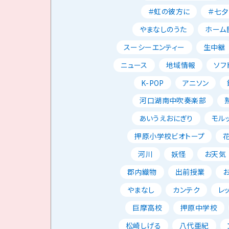
＃虹の彼方に
＃七夕
やまなしのうた
ホーム
スーシーエンティー
生中継
ニュース
地域情報
ソフ
K-POP
アニソン
河口湖南中吹奏楽部
あいうえおにぎり
モル
押原小学校ビオトープ
河川
妖怪
お天気
郡内織物
出前授業
やまなし
カンテク
レ
巨摩高校
押原中学校
松崎しげる
八代亜紀