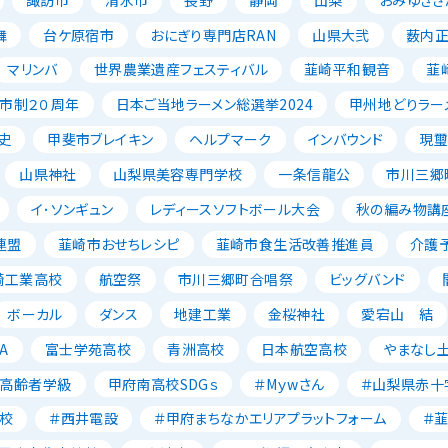
舞
台ケ原宿市
おにぎり専門店RAN
山県大弐
薮内
マリンバ
世界農業遺産フェスティバル
韮崎平和観音
韮
市制２０周年
日本ご当地ラーメン総選挙2024
甲州地どりラー
史
甲斐市ブレイキン
ヘルプマーク
インバウンド
現璽
山県神社
山梨県美容専門学校
一条信龍公
市川三郷
イ･ソンギュン
レディースソフトボール大会
秋の編み物講
連盟
韮崎市おせちレシピ
韮崎市食生活改善推進員
介護
崎工業高校
航空祭
市川三郷町合唱祭
ビッグバンド
ボーカル
ダンス
地建工業
金桜神社
愛宕山 結
A
富士学苑高校
青洲高校
日本航空高校
やまなし
高齢者学級
甲府南高校SDGｓ
＃Mｙwさん
＃山梨県赤十
校
＃西井電設
＃甲府まちなかエリアプラットフォーム
＃