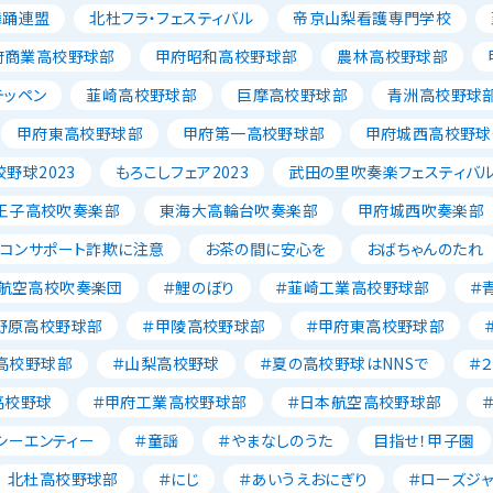
舞踊連盟
北杜フラ・フェスティバル
帝京山梨看護専門学校
府商業高校野球部
甲府昭和高校野球部
農林高校野球部
テッペン
韮崎高校野球部
巨摩高校野球部
青洲高校野球
甲府東高校野球部
甲府第一高校野球部
甲府城西高校野球
野球2023
もろこしフェア2023
武田の里吹奏楽フェスティバ
王子高校吹奏楽部
東海大高輪台吹奏楽部
甲府城西吹奏楽部
ソコンサポート詐欺に注意
お茶の間に安心を
おばちゃんのたれ
航空高校吹奏楽団
＃鯉のぼり
＃韮崎工業高校野球部
＃
野原高校野球部
＃甲陵高校野球部
＃甲府東高校野球部
高校野球部
＃山梨高校野球
＃夏の高校野球はNNSで
＃
高校野球
＃甲府工業高校野球部
＃日本航空高校野球部
シーエンティー
＃童謡
＃やまなしのうた
目指せ！甲子園
北杜高校野球部
＃にじ
＃あいうえおにぎり
＃ローズジ