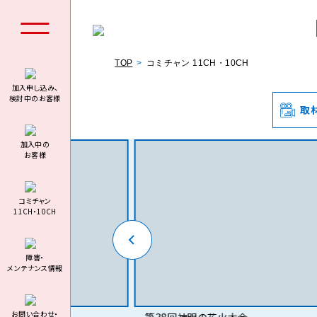
TOP
コミチャン 11CH・10CH
加入申し込み、
検討中のお客様
取
個人の
加⼊中の
お客様
コミチャン
11CH・10CH
料金シミュ
障害・
メンテナンス情報
お問い合わせ・