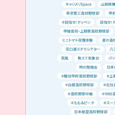
キャリメリSpace
山梨県
帝京第三高校野球部
甲
＃目指せ！テッペン
目指せ！
甲陵高校・上野原高校野球部
ミニトマト収穫体験
夏の高校
河口湖ステラシアター
八
突風
教えて気象台
パ
時の勉強会
日本
＃駿台甲府高校野球部
＃上
＃白根高校野球部
＃北杜
＃高校野球中継
＃NNS
＃もも＆ピーチ
＃スー
日本航空高校野球部