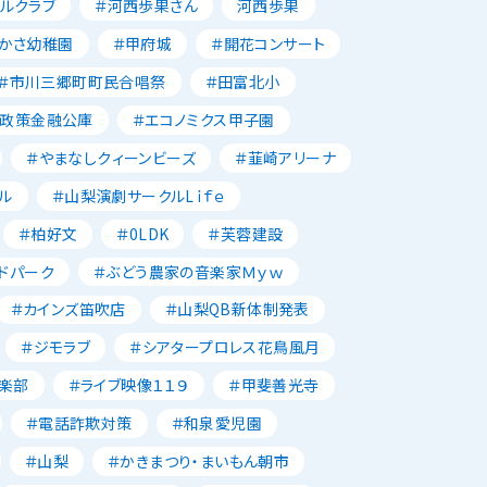
ルクラブ
＃河西歩果さん
河西歩果
かさ幼稚園
＃甲府城
＃開花コンサート
＃市川三郷町町民合唱祭
＃田富北小
本政策金融公庫
＃エコノミクス甲子園
＃やまなしクィーンビーズ
＃韮崎アリーナ
ル
＃山梨演劇サークルLｉｆｅ
＃柏好文
＃0LDK
＃芙蓉建設
ドパーク
＃ぶどう農家の音楽家Ｍｙｗ
＃カインズ笛吹店
＃山梨QB新体制発表
＃ジモラブ
＃シアタープロレス花鳥風月
楽部
＃ライブ映像１１９
＃甲斐善光寺
＃電話詐欺対策
＃和泉愛児園
＃山梨
＃かきまつり・まいもん朝市