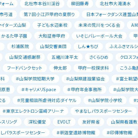
フォーム
北杜市本谷川渓谷
柳田藤寿
北杜市大滝湧水
市弓道
第７回小江戸甲府の夏祭り
日本フォークダンス連盟山
ァイターズ山梨
子ども水辺楽校
未来の荒川をつくる会
AM
かるた甲子園
大和証券甲府
いそじバレーボール大会
甲
森
杉浦医院
山梨交響楽団
しん★ちび
ふえふきマルシ
山梨交通感謝祭
五緒川津平太
さくらひめ
クロスフ
フードバンクセット
伸太郎
甲府一校探求科
こうふ亀
養科
＃山梨学院短期大学
＃山梨県建設業協会
＃富士眺望
栗原恵
＃キャリメリSpace
＃甲府年金事務所
＃山梨学院
ぐる
＃児童相談所虐待対応ダイヤル
＃山梨学院小学校
＃
＃東京エレクトロン韮崎アリーナ
やまなしパラスポーツセンター
レスリング
深松優宝
EVOLT
友好県省
山梨県看護教
なしパラスポーツセンター
＃釈迦堂遺跡博物館
＃印傳博物館