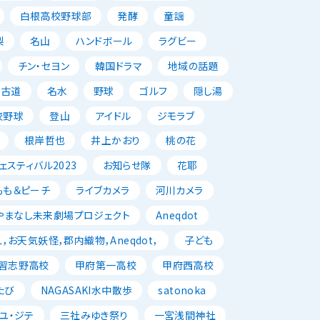
白根高校野球部
発酵
童謡
梨
名山
ハンドボール
ラグビー
チン・セヨン
韓国ドラマ
地域の話題
古道
名水
野球
ゴルフ
隠し湯
校野球
登山
アイドル
ジモラブ
根岸哲也
井上かおり
桃の花
スティバル2023
お知らせ隊
花耶
もも＆ピーチ
ライブカメラ
河川カメラ
やまなし未来劇場プロジェクト
Aneqdot
，お天気妖怪，郡内織物，Aneqdot，
子ども
習志野高校
甲府第一高校
甲府西高校
たび
NAGASAKI水中散歩
satonoka
ユ・ジテ
三社みゆき祭り
一宮浅間神社