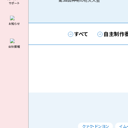
第38回神明の花火大会
サポート
お知らせ
すべて
自主制作
会社情報
クァク・ドンヨン
イム