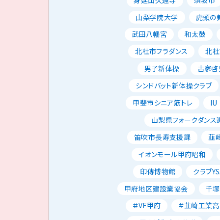
山梨学院大学
虎頭の
武田八幡宮
和太鼓
北杜市フラダンス
北杜
男子新体操
古家啓
シンドバット新体操クラブ
甲斐市シニア筋トレ
IU
山梨県フォークダンス
笛吹市長寿支援課
韮
イオンモール甲府昭和
印傳博物館
クラブYS
甲府地区建設業協会
千塚
＃VF甲府
＃韮崎工業高