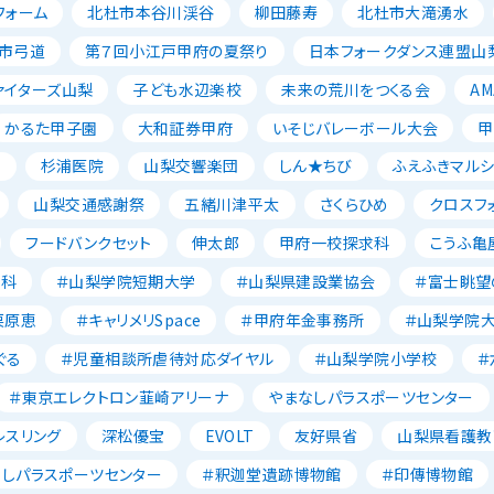
フォーム
北杜市本谷川渓谷
柳田藤寿
北杜市大滝湧水
市弓道
第７回小江戸甲府の夏祭り
日本フォークダンス連盟山
ァイターズ山梨
子ども水辺楽校
未来の荒川をつくる会
AM
かるた甲子園
大和証券甲府
いそじバレーボール大会
甲
森
杉浦医院
山梨交響楽団
しん★ちび
ふえふきマルシ
山梨交通感謝祭
五緒川津平太
さくらひめ
クロスフ
フードバンクセット
伸太郎
甲府一校探求科
こうふ亀
養科
＃山梨学院短期大学
＃山梨県建設業協会
＃富士眺望
栗原恵
＃キャリメリSpace
＃甲府年金事務所
＃山梨学院
ぐる
＃児童相談所虐待対応ダイヤル
＃山梨学院小学校
＃
＃東京エレクトロン韮崎アリーナ
やまなしパラスポーツセンター
レスリング
深松優宝
EVOLT
友好県省
山梨県看護教
なしパラスポーツセンター
＃釈迦堂遺跡博物館
＃印傳博物館