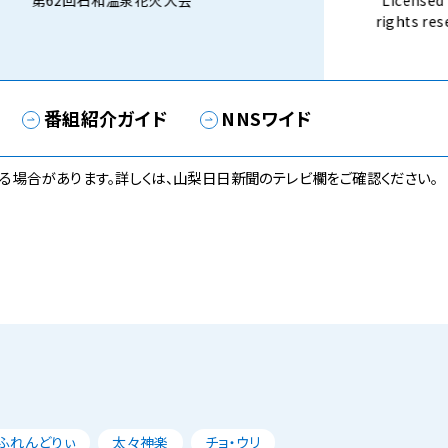
第62回石和温泉花火大会
Licensed 
rights 
話） 8月3
番組紹介ガイド
NNSワイド
る場合があります。詳しくは、山梨日日新聞のテレビ欄をご確認ください。
ふれんどりぃ
太々神楽
チョ・ウリ