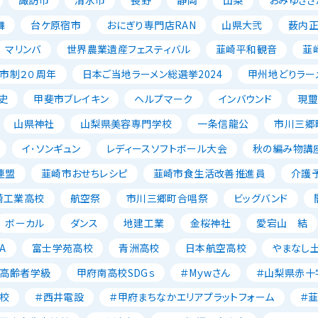
舞
台ケ原宿市
おにぎり専門店RAN
山県大弐
薮内
マリンバ
世界農業遺産フェスティバル
韮崎平和観音
韮
市制２０周年
日本ご当地ラーメン総選挙2024
甲州地どりラー
史
甲斐市ブレイキン
ヘルプマーク
インバウンド
現璽
山県神社
山梨県美容専門学校
一条信龍公
市川三郷
イ･ソンギュン
レディースソフトボール大会
秋の編み物講
連盟
韮崎市おせちレシピ
韮崎市食生活改善推進員
介護
崎工業高校
航空祭
市川三郷町合唱祭
ビッグバンド
ボーカル
ダンス
地建工業
金桜神社
愛宕山 結
A
富士学苑高校
青洲高校
日本航空高校
やまなし
高齢者学級
甲府南高校SDGｓ
＃Mｙwさん
＃山梨県赤十
校
＃西井電設
＃甲府まちなかエリアプラットフォーム
＃