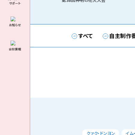
第38回神明の花火大会
サポート
お知らせ
すべて
自主制作
会社情報
クァク・ドンヨン
イム