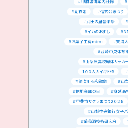
＃甲府城御案内仕隊
＃湖衣姫
＃信玄公まつり
＃武田の里音楽祭
＃イカのおすし
＃N
＃お菓子工房mimi
＃東海
＃韮崎中央体育
＃山梨県高校総体サッカ
１００人カイギFES
＃笛吹川石和鵜飼
＃山
＃信用金庫の日
＃身延高
＃甲斐市サクラまつり２０２６
＃山梨中央銀行女子バ
＃葡萄酒技術研究会