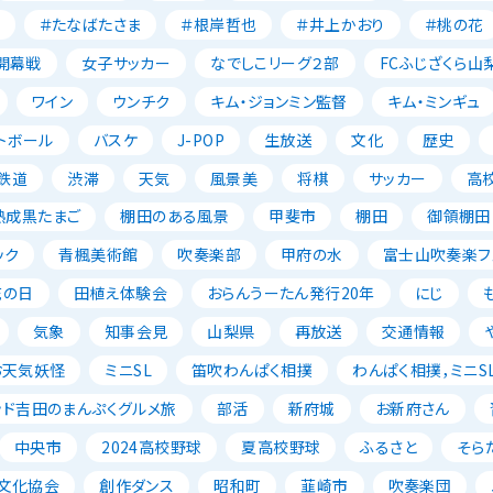
＃たなばたさま
＃根岸哲也
＃井上かおり
＃桃の花
開幕戦
女子サッカー
なでしこリーグ２部
FCふじざくら山
ワイン
ウンチク
キム・ジョンミン監督
キム・ミンギュ
トボール
バスケ
J-POP
生放送
文化
歴史
鉄道
渋滞
天気
風景美
将棋
サッカー
高
熟成黒たまご
棚田のある風景
甲斐市
棚田
御領棚田
ック
青楓美術館
吹奏楽部
甲府の水
富士山吹奏楽フェ
花の日
田植え体験会
おらんうーたん発行20年
にじ
気象
知事会見
山梨県
再放送
交通情報
お天気妖怪
ミニSL
笛吹わんぱく相撲
わんぱく相撲，ミニSL
ッド吉田のまんぷくグルメ旅
部活
新府城
お新府さん
中央市
2024高校野球
夏高校野球
ふるさと
そら
文化協会
創作ダンス
昭和町
韮崎市
吹奏楽団