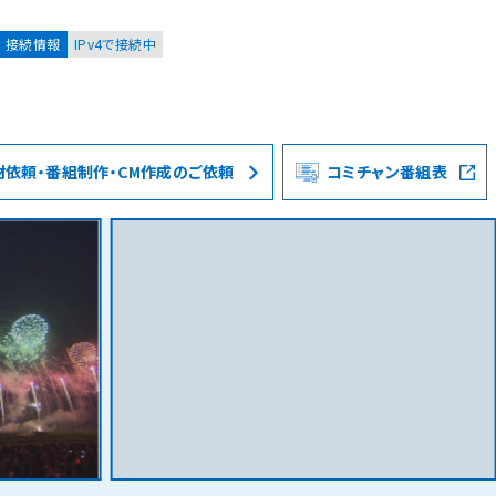
接続情報
IPv4で接続中
材依頼・番組制作・CM作成のご依頼
コミチャン番組表
お客様
集合住宅オーナーの方
レーション
資料請求