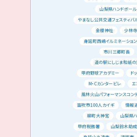
山梨県ハンドボー
やまなし公共交通フェスティバ
金櫻神社
少林
身延町西嶋イルミネーショ
市川三郷町長
道の駅にしじま和紙の
甲府野球アカデミー
ド
M・Cカンタービレ
エ
風林火山パフォーマンスコン
笛吹市100人カイギ
情報
柳町大神宮
山梨県
甲府税務署
山梨鈴木助
身延山久遠寺
須坂市