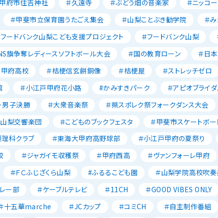
＃甲府市住吉神社
＃久遠寺
＃ぶどう畑の音楽家
＃ニッコー
＃甲斐市立保育園うたごえ集会
＃山梨ことぶき勧学院
＃み
＃フードバンク山梨こども支援プロジェクト
＃フードバンク山梨
NS旗争奪レディースソフトボール大会
＃国の教育ローン
＃日
大甲府高校
＃桔梗信玄餅銅像
＃桔梗屋
＃ストレッチゼロ
館
＃小江戸甲府花小路
#かみすきパーク
＃アピオブライダ
ー男子決勝
＃大衆音楽祭
＃県スポレク祭フォークダンス大会
＃山梨交響楽団
＃こどものブックフェスタ
＃甲斐市スケートボー
梨理科クラブ
＃東海大甲府高野球部
＃小江戸甲府の夏祭り
校
＃ジャガイモ収穫祭
＃甲府西高
＃ヴァンフォーレ甲府
＃ＦＣふじざくら山梨
#ふるるこども園
＃山梨学院高校吹奏
レー部
＃ケーブルテレビ
＃11CH
＃GOOD VIBES ONLY
＃十五華marche
＃JCカップ
＃コミCH
＃自主制作番組