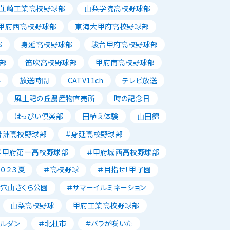
韮崎工業高校野球部
山梨学院高校野球部
甲府西高校野球部
東海大甲府高校野球部
部
身延高校野球部
駿台甲府高校野球部
部
笛吹高校野球部
甲府南高校野球部
ル
放送時間
CATV11ch
テレビ放送
風土記の丘農産物直売所
時の記念日
はっぴい倶楽部
田植え体験
山田錦
青洲高校野球部
＃身延高校野球部
＃甲府第一高校野球部
＃甲府城西高校野球部
２０２３夏
＃高校野球
＃目指せ！甲子園
＃穴山さくら公園
＃サマーイルミネーション
山梨高校野球
甲府工業高校野球部
ャルダン
＃北杜市
＃バラが咲いた