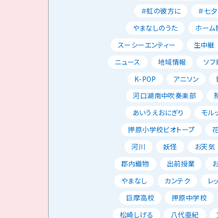
＃虹の彼方に
＃七夕
やまなしのうた
ホーム
スーシーエンティー
生中継
ニュース
地域情報
ソフ
K-POP
アニソン
河口湖南中吹奏楽部
あいうえおにぎり
モル
押原小学校ビオトープ
河川
妖怪
お天気
郡内織物
出前授業
やまなし
カンテク
レ
巨摩高校
押原中学校
松崎しげる
八代亜紀