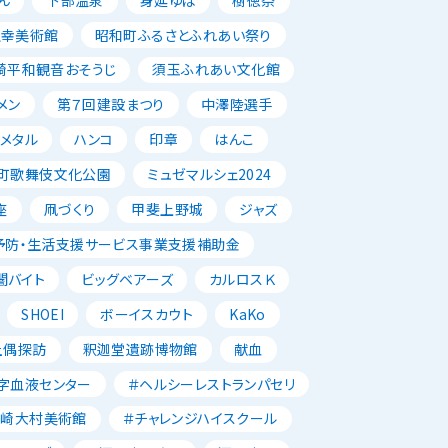
正幸美術館
昭和町ふるさとふれあい祭り
崎平和観音おそうじ
須玉ふれあい文化館
メン
第７回建設まつり
中澤陸選手
メタル
ハンコ
印章
はんこ
町歌舞伎文化公園
ミュゼマルシェ2024
座
凧づくり
甲斐上野城
ジャズ
予防・生活支援サービス事業支援補助金
闇バイト
ビッグベアーズ
カルロスＫ
SHOEI
ボーイスカウト
KaKo
土偶探訪
釈迦堂遺跡博物館
献血
字血液センター
＃ヘルシーレストランパセリ
韮崎大村美術館
＃チャレンジハイスクール