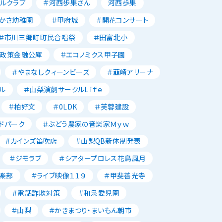
ルクラブ
＃河西歩果さん
河西歩果
かさ幼稚園
＃甲府城
＃開花コンサート
＃市川三郷町町民合唱祭
＃田富北小
本政策金融公庫
＃エコノミクス甲子園
＃やまなしクィーンビーズ
＃韮崎アリーナ
ル
＃山梨演劇サークルLｉｆｅ
＃柏好文
＃0LDK
＃芙蓉建設
ドパーク
＃ぶどう農家の音楽家Ｍｙｗ
＃カインズ笛吹店
＃山梨QB新体制発表
＃ジモラブ
＃シアタープロレス花鳥風月
楽部
＃ライブ映像１１９
＃甲斐善光寺
＃電話詐欺対策
＃和泉愛児園
＃山梨
＃かきまつり・まいもん朝市