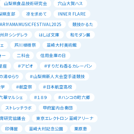
山梨県食品技術研究会
穴山大賀ハス
梨県支部
凉を求めて
INNER FLARE
ARIYAMAMUSICFESTIVAL2025
競技かるた
州弁シンデレラ
はしば文庫
和モダン展
ェ
芦川植樹祭
韮崎大村美術館
ォー
二科会
信用金庫の日
屋座
＃アピオ
＃すりだね香るカレーパン
の湯ゆらり
＃山梨県新人大会空手道競技
大学
＃航空祭
＃日本航空高校
六華マルシェ
＃１８９
＃ハンコの町六郷
ストレッチラボ
甲府室内合奏団
育研究協議会
東京エレクトロン 韮崎アリーナ
印傳屋
韮崎大村記念公園
栗原恵