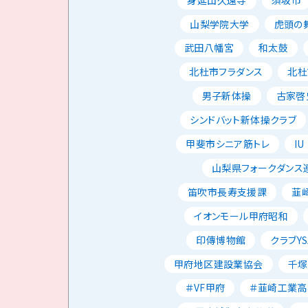
山梨学院大学
虎頭の
武田八幡宮
和太鼓
北杜市フラダンス
北杜
男子新体操
古家啓
シンドバット新体操クラブ
甲斐市シニア筋トレ
IU
山梨県フォークダンス
笛吹市長寿支援課
韮
イオンモール甲府昭和
印傳博物館
クラブYS
甲府地区建設業協会
千塚
＃VF甲府
＃韮崎工業高