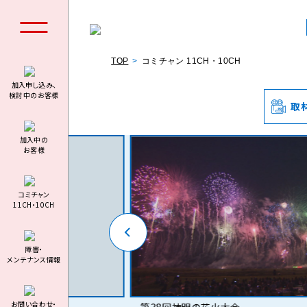
TOP
コミチャン 11CH・10CH
加入申し込み、
検討中のお客様
取
個人の
加⼊中の
お客様
コミチャン
11CH・10CH
料金シミュ
障害・
メンテナンス情報
お問い合わせ・