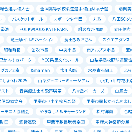
ル総合選手権大会
全国高等学校柔道選手権山梨県予選
清楓美
ル
バスケットボール
スポーツ少年団
丸政
八田SCダ
寺拳法
FOLKWOODSKATEPARK
織のなかま展
武田信玄
ン
竜王駅イルミネーション
長田ろみおさん
スクエアダンス
昭和町長
笛吹市長
中央市長
南アルプス市長
韮
里かみすきパーク
YCC県民文化ホール
山梨県高校野球連盟
ッグカフェ庵
＆maman
市川和紙
水晶貴石細工
ふら
コしょうわ2025
山梨ジュエリーミュージアム
小江戸甲府花小
テスト
音楽療法士の歌声喫茶
八ヶ岳ベーカーズ
白鳳会
通信設備協会
甲斐市小中学校音楽祭
甲斐市競技かるたを楽し
ハーモニカ協議会
やまなしカルチャーランド
松村洋蘭
合
成財団
酒折連歌
甲斐市敷島吹奏楽団
甲府大神宮節分祭
諏訪市
清水市
長野
静岡
山梨
おみゆきさ