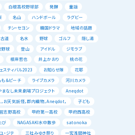
白根高校野球部
発酵
童謡
梨
名山
ハンドボール
ラグビー
チン・セヨン
韓国ドラマ
地域の話題
古道
名水
野球
ゴルフ
隠し湯
校野球
登山
アイドル
ジモラブ
根岸哲也
井上かおり
桃の花
スティバル2023
お知らせ隊
花耶
もも＆ピーチ
ライブカメラ
河川カメラ
やまなし未来劇場プロジェクト
Aneqdot
，お天気妖怪，郡内織物，Aneqdot，
子ども
習志野高校
甲府第一高校
甲府西高校
たび
NAGASAKI水中散歩
satonoka
ユ・ジテ
三社みゆき祭り
一宮浅間神社