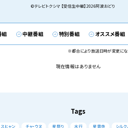
©テレビトクシマ 【受信生中継】2026阿波おどり
番組
中継番組
特別番組
オススメ番組
※都合により放送日時が変更にな
現在情報はありません
Tags
・スヒャン
チャ・ウヌ
星祭り
水行
星雲寺
シルク