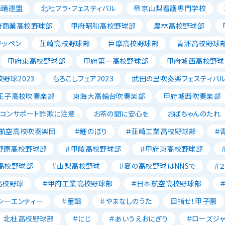
舞踊連盟
北杜フラ・フェスティバル
帝京山梨看護専門学校
府商業高校野球部
甲府昭和高校野球部
農林高校野球部
テッペン
韮崎高校野球部
巨摩高校野球部
青洲高校野球
甲府東高校野球部
甲府第一高校野球部
甲府城西高校野球
野球2023
もろこしフェア2023
武田の里吹奏楽フェスティバ
王子高校吹奏楽部
東海大高輪台吹奏楽部
甲府城西吹奏楽部
ソコンサポート詐欺に注意
お茶の間に安心を
おばちゃんのたれ
航空高校吹奏楽団
＃鯉のぼり
＃韮崎工業高校野球部
＃
野原高校野球部
＃甲陵高校野球部
＃甲府東高校野球部
高校野球部
＃山梨高校野球
＃夏の高校野球はNNSで
＃
高校野球
＃甲府工業高校野球部
＃日本航空高校野球部
シーエンティー
＃童謡
＃やまなしのうた
目指せ！甲子園
北杜高校野球部
＃にじ
＃あいうえおにぎり
＃ローズジ