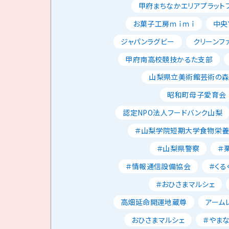
甲府まちなかエリアプラット
お菓子工房ｍｉｍｉ
中央
ジャパンラグビー
クリーンフ
甲府南高校競技かるた支部
山梨県立美術館芸術の
昭和町母子愛育会
認定NPO法人フードバンク山梨
＃山梨学院短期大学食物栄
＃山梨県警察
＃
＃情報通信設備協会
＃くる
＃おひさまマルシェ
高畑延命開運地蔵尊
アーム
おひさまマルシェ
＃やま