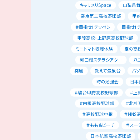
キャリメリSpace
山梨県
帝京第三高校野球部
甲
＃目指せ！テッペン
目指せ！
甲陵高校・上野原高校野球部
ミニトマト収穫体験
夏の高校
河口湖ステラシアター
八
突風
教えて気象台
パ
時の勉強会
日本
＃駿台甲府高校野球部
＃上
＃白根高校野球部
＃北杜
＃高校野球中継
＃NNS
＃もも＆ピーチ
＃スー
日本航空高校野球部