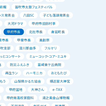
術館
笛吹市太鼓フェスティバル
ンス発表会
八田SC
子ども落語発表会
大河ドラマ
甲府市旧鈴村亭
甲府市長
北杜市長
身延町長
崎市長
甲斐市長
美創祭
笛吹支部
淺川那由多
フルマリ
っとコンサート
ミューコック・コア・ミユキ
路
防災ふえふき
韮崎東ケ丘病院
再生ラン
ハーモニカ
おともたび
もう
山梨県かるた協会
横近習大神宮
唱
甲府盆地
大神さん
e-TAX
甲府南高校家庭科
湯之奥金山博物館
ん
下部温泉
身延ゆば
樹徳祭