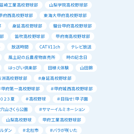
韮崎工業高校野球部
山梨学院高校野球部
甲府西高校野球部
東海大甲府高校野球部
部
身延高校野球部
駿台甲府高校野球部
部
笛吹高校野球部
甲府南高校野球部
ル
放送時間
CATV11ch
テレビ放送
風土記の丘農産物直売所
時の記念日
はっぴい倶楽部
田植え体験
山田錦
青洲高校野球部
＃身延高校野球部
＃甲府第一高校野球部
＃甲府城西高校野球部
２０２３夏
＃高校野球
＃目指せ！甲子園
＃穴山さくら公園
＃サマーイルミネーション
山梨高校野球
甲府工業高校野球部
ャルダン
＃北杜市
＃バラが咲いた