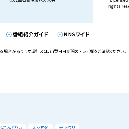
第62回石和温泉花火大会
Licensed 
rights 
話） 8月3
番組紹介ガイド
NNSワイド
る場合があります。詳しくは、山梨日日新聞のテレビ欄をご確認ください。
ふれんどりぃ
太々神楽
チョ・ウリ