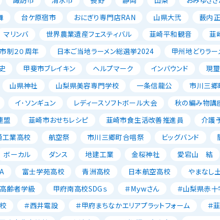
舞
台ケ原宿市
おにぎり専門店RAN
山県大弐
薮内
マリンバ
世界農業遺産フェスティバル
韮崎平和観音
韮
市制２０周年
日本ご当地ラーメン総選挙2024
甲州地どりラー
史
甲斐市ブレイキン
ヘルプマーク
インバウンド
現璽
山県神社
山梨県美容専門学校
一条信龍公
市川三郷
イ･ソンギュン
レディースソフトボール大会
秋の編み物講
連盟
韮崎市おせちレシピ
韮崎市食生活改善推進員
介護
崎工業高校
航空祭
市川三郷町合唱祭
ビッグバンド
ボーカル
ダンス
地建工業
金桜神社
愛宕山 結
A
富士学苑高校
青洲高校
日本航空高校
やまなし
高齢者学級
甲府南高校SDGｓ
＃Mｙwさん
＃山梨県赤十
校
＃西井電設
＃甲府まちなかエリアプラットフォーム
＃