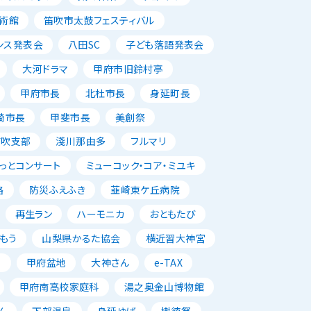
術館
笛吹市太鼓フェスティバル
ンス発表会
八田SC
子ども落語発表会
大河ドラマ
甲府市旧鈴村亭
甲府市長
北杜市長
身延町長
崎市長
甲斐市長
美創祭
笛吹支部
淺川那由多
フルマリ
っとコンサート
ミューコック・コア・ミユキ
路
防災ふえふき
韮崎東ケ丘病院
再生ラン
ハーモニカ
おともたび
もう
山梨県かるた協会
横近習大神宮
唱
甲府盆地
大神さん
e-TAX
甲府南高校家庭科
湯之奥金山博物館
ん
下部温泉
身延ゆば
樹徳祭