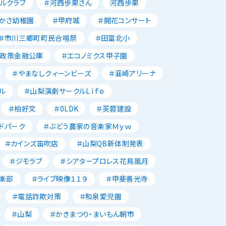
ルクラブ
＃河西歩果さん
河西歩果
かさ幼稚園
＃甲府城
＃開花コンサート
＃市川三郷町町民合唱祭
＃田富北小
本政策金融公庫
＃エコノミクス甲子園
＃やまなしクィーンビーズ
＃韮崎アリーナ
ル
＃山梨演劇サークルLｉｆｅ
＃柏好文
＃0LDK
＃芙蓉建設
ドパーク
＃ぶどう農家の音楽家Ｍｙｗ
＃カインズ笛吹店
＃山梨QB新体制発表
＃ジモラブ
＃シアタープロレス花鳥風月
楽部
＃ライブ映像１１９
＃甲斐善光寺
＃電話詐欺対策
＃和泉愛児園
＃山梨
＃かきまつり・まいもん朝市