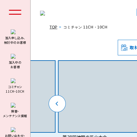
TOP
コミチャン 11CH・10CH
加入申し込み、
検討中のお客様
取
個人の
加⼊中の
お客様
コミチャン
11CH・10CH
料金シミュ
障害・
メンテナンス情報
お問い合わせ・