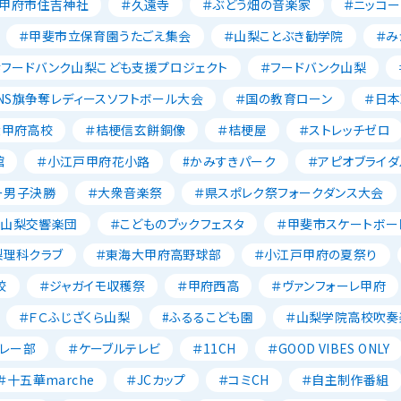
＃甲府市住吉神社
＃久遠寺
＃ぶどう畑の音楽家
＃ニッコー
＃甲斐市立保育園うたごえ集会
＃山梨ことぶき勧学院
＃み
＃フードバンク山梨こども支援プロジェクト
＃フードバンク山梨
NS旗争奪レディースソフトボール大会
＃国の教育ローン
＃日
大甲府高校
＃桔梗信玄餅銅像
＃桔梗屋
＃ストレッチゼロ
館
＃小江戸甲府花小路
#かみすきパーク
＃アピオブライダ
ー男子決勝
＃大衆音楽祭
＃県スポレク祭フォークダンス大会
＃山梨交響楽団
＃こどものブックフェスタ
＃甲斐市スケートボー
梨理科クラブ
＃東海大甲府高野球部
＃小江戸甲府の夏祭り
校
＃ジャガイモ収穫祭
＃甲府西高
＃ヴァンフォーレ甲府
＃ＦＣふじざくら山梨
#ふるるこども園
＃山梨学院高校吹奏
レー部
＃ケーブルテレビ
＃11CH
＃GOOD VIBES ONLY
＃十五華marche
＃JCカップ
＃コミCH
＃自主制作番組