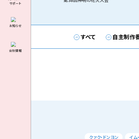
第38回神明の花火大会
サポート
お知らせ
すべて
自主制作
会社情報
クァク・ドンヨン
イム