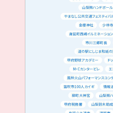
山梨県ハンドボー
やまなし公共交通フェスティバ
金櫻神社
少林
身延町西嶋イルミネーショ
市川三郷町長
道の駅にしじま和紙の
甲府野球アカデミー
ド
M・Cカンタービレ
エ
風林火山パフォーマンスコン
笛吹市100人カイギ
情報
柳町大神宮
山梨県
甲府税務署
山梨鈴木助
身延山久遠寺
須坂市