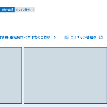
接続情報
IPv4で接続中
材依頼・番組制作・CM作成のご依頼
コミチャン番組表
お客様
集合住宅オーナーの方
レーション
資料請求