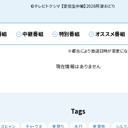
©テレビトクシマ 【受信生中継】2026阿波おどり
番組
中継番組
特別番組
オススメ番組
※都合により放送日時が変更にな
現在情報はありません
Tags
・スヒャン
チャ・ウヌ
星祭り
水行
星雲寺
シルク