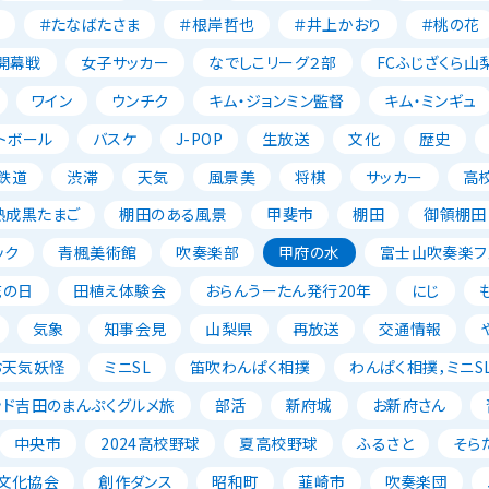
＃たなばたさま
＃根岸哲也
＃井上かおり
＃桃の花
開幕戦
女子サッカー
なでしこリーグ２部
FCふじざくら山
ワイン
ウンチク
キム・ジョンミン監督
キム・ミンギュ
トボール
バスケ
J-POP
生放送
文化
歴史
鉄道
渋滞
天気
風景美
将棋
サッカー
高
熟成黒たまご
棚田のある風景
甲斐市
棚田
御領棚田
ック
青楓美術館
吹奏楽部
甲府の水
富士山吹奏楽フェ
花の日
田植え体験会
おらんうーたん発行20年
にじ
気象
知事会見
山梨県
再放送
交通情報
お天気妖怪
ミニSL
笛吹わんぱく相撲
わんぱく相撲，ミニSL
ッド吉田のまんぷくグルメ旅
部活
新府城
お新府さん
中央市
2024高校野球
夏高校野球
ふるさと
そら
文化協会
創作ダンス
昭和町
韮崎市
吹奏楽団