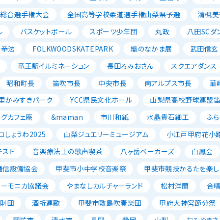
ル総合選手権大会
全国高等学校柔道選手権山梨県予選
清楓美
ル
バスケットボール
スポーツ少年団
丸政
八田SCダ
寺拳法
FOLKWOODSKATEPARK
織のなかま展
武田信玄
ン
竜王駅イルミネーション
長田ろみおさん
スクエアダンス
昭和町長
笛吹市長
中央市長
南アルプス市長
韮
里かみすきパーク
YCC県民文化ホール
山梨県高校野球連盟
ッグカフェ庵
＆maman
市川和紙
水晶貴石細工
ふら
コしょうわ2025
山梨ジュエリーミュージアム
小江戸甲府花小
テスト
音楽療法士の歌声喫茶
八ヶ岳ベーカーズ
白鳳会
通信設備協会
甲斐市小中学校音楽祭
甲斐市競技かるたを楽し
ハーモニカ協議会
やまなしカルチャーランド
松村洋蘭
合
成財団
酒折連歌
甲斐市敷島吹奏楽団
甲府大神宮節分祭
諏訪市
清水市
長野
静岡
山梨
おみゆきさ