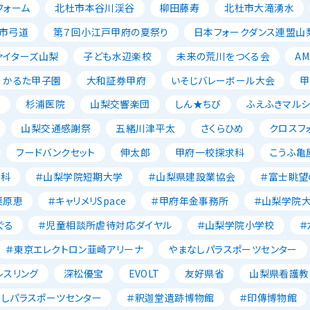
フォーム
北杜市本谷川渓谷
柳田藤寿
北杜市大滝湧水
市弓道
第７回小江戸甲府の夏祭り
日本フォークダンス連盟山
ァイターズ山梨
子ども水辺楽校
未来の荒川をつくる会
AM
かるた甲子園
大和証券甲府
いそじバレーボール大会
甲
森
杉浦医院
山梨交響楽団
しん★ちび
ふえふきマルシ
山梨交通感謝祭
五緒川津平太
さくらひめ
クロスフ
フードバンクセット
伸太郎
甲府一校探求科
こうふ亀
養科
＃山梨学院短期大学
＃山梨県建設業協会
＃富士眺望
栗原恵
＃キャリメリSpace
＃甲府年金事務所
＃山梨学院
ぐる
＃児童相談所虐待対応ダイヤル
＃山梨学院小学校
＃
＃東京エレクトロン韮崎アリーナ
やまなしパラスポーツセンター
レスリング
深松優宝
EVOLT
友好県省
山梨県看護教
なしパラスポーツセンター
＃釈迦堂遺跡博物館
＃印傳博物館