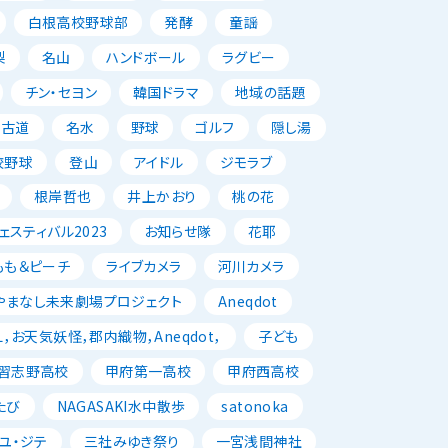
白根高校野球部
発酵
童謡
梨
名山
ハンドボール
ラグビー
チン・セヨン
韓国ドラマ
地域の話題
古道
名水
野球
ゴルフ
隠し湯
校野球
登山
アイドル
ジモラブ
根岸哲也
井上かおり
桃の花
スティバル2023
お知らせ隊
花耶
もも＆ピーチ
ライブカメラ
河川カメラ
やまなし未来劇場プロジェクト
Aneqdot
，お天気妖怪，郡内織物，Aneqdot，
子ども
習志野高校
甲府第一高校
甲府西高校
たび
NAGASAKI水中散歩
satonoka
ユ・ジテ
三社みゆき祭り
一宮浅間神社