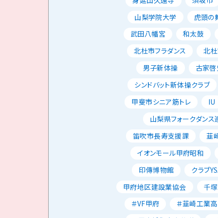
山梨学院大学
虎頭の
武田八幡宮
和太鼓
北杜市フラダンス
北杜
男子新体操
古家啓
シンドバット新体操クラブ
甲斐市シニア筋トレ
IU
山梨県フォークダンス
笛吹市長寿支援課
韮
イオンモール甲府昭和
印傳博物館
クラブYS
甲府地区建設業協会
千塚
＃VF甲府
＃韮崎工業高