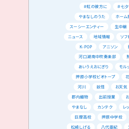
＃虹の彼方に
＃七夕
やまなしのうた
ホーム
スーシーエンティー
生中継
ニュース
地域情報
ソフ
K-POP
アニソン
河口湖南中吹奏楽部
あいうえおにぎり
モル
押原小学校ビオトープ
河川
妖怪
お天気
郡内織物
出前授業
やまなし
カンテク
レ
巨摩高校
押原中学校
松崎しげる
八代亜紀