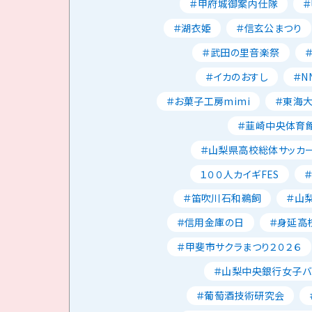
＃甲府城御案内仕隊
＃湖衣姫
＃信玄公まつり
＃武田の里音楽祭
＃イカのおすし
＃N
＃お菓子工房mimi
＃東海
＃韮崎中央体育
＃山梨県高校総体サッカ
１００人カイギFES
＃笛吹川石和鵜飼
＃山
＃信用金庫の日
＃身延高
＃甲斐市サクラまつり２０２６
＃山梨中央銀行女子バ
＃葡萄酒技術研究会