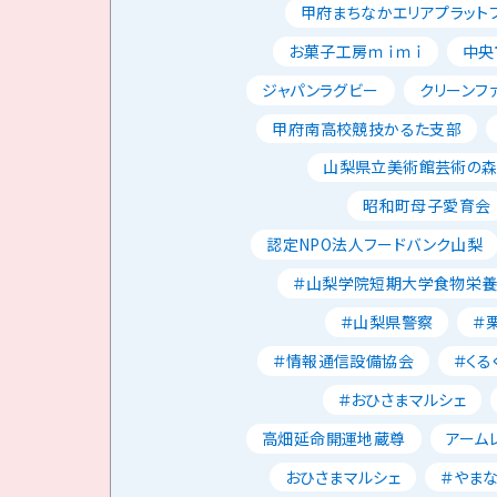
甲府まちなかエリアプラット
お菓子工房ｍｉｍｉ
中央
ジャパンラグビー
クリーンフ
甲府南高校競技かるた支部
山梨県立美術館芸術の
昭和町母子愛育会
認定NPO法人フードバンク山梨
＃山梨学院短期大学食物栄
＃山梨県警察
＃
＃情報通信設備協会
＃くる
＃おひさまマルシェ
高畑延命開運地蔵尊
アーム
おひさまマルシェ
＃やま