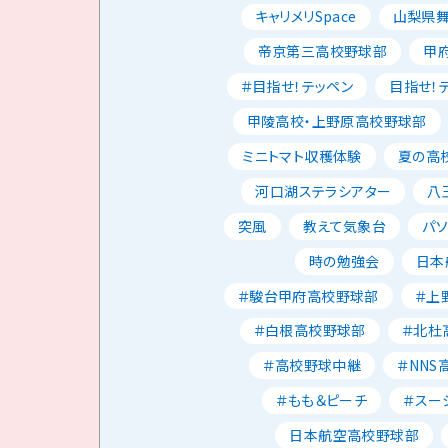
キャリメリSpace
山梨県
帝京第三高校野球部
甲
＃目指せ！テッペン
目指せ！
甲陵高校・上野原高校野球部
ミニトマト収穫体験
夏の高校
河口湖ステラシアター
八
突風
教えて気象台
パ
時の勉強会
日本
＃駿台甲府高校野球部
＃上
＃白根高校野球部
＃北杜
＃高校野球中継
＃NNS
＃もも＆ピーチ
＃スー
日本航空高校野球部