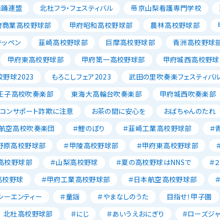
舞踊連盟
北杜フラ・フェスティバル
帝京山梨看護専門学校
府商業高校野球部
甲府昭和高校野球部
農林高校野球部
テッペン
韮崎高校野球部
巨摩高校野球部
青洲高校野球
甲府東高校野球部
甲府第一高校野球部
甲府城西高校野球
野球2023
もろこしフェア2023
武田の里吹奏楽フェスティバ
王子高校吹奏楽部
東海大高輪台吹奏楽部
甲府城西吹奏楽部
ソコンサポート詐欺に注意
お茶の間に安心を
おばちゃんのたれ
航空高校吹奏楽団
＃鯉のぼり
＃韮崎工業高校野球部
＃
野原高校野球部
＃甲陵高校野球部
＃甲府東高校野球部
高校野球部
＃山梨高校野球
＃夏の高校野球はNNSで
＃
高校野球
＃甲府工業高校野球部
＃日本航空高校野球部
シーエンティー
＃童謡
＃やまなしのうた
目指せ！甲子園
北杜高校野球部
＃にじ
＃あいうえおにぎり
＃ローズジ