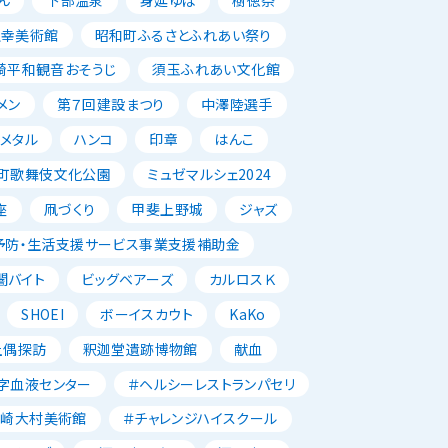
正幸美術館
昭和町ふるさとふれあい祭り
崎平和観音おそうじ
須玉ふれあい文化館
メン
第７回建設まつり
中澤陸選手
メタル
ハンコ
印章
はんこ
町歌舞伎文化公園
ミュゼマルシェ2024
座
凧づくり
甲斐上野城
ジャズ
予防・生活支援サービス事業支援補助金
闇バイト
ビッグベアーズ
カルロスＫ
SHOEI
ボーイスカウト
KaKo
土偶探訪
釈迦堂遺跡博物館
献血
字血液センター
＃ヘルシーレストランパセリ
韮崎大村美術館
＃チャレンジハイスクール