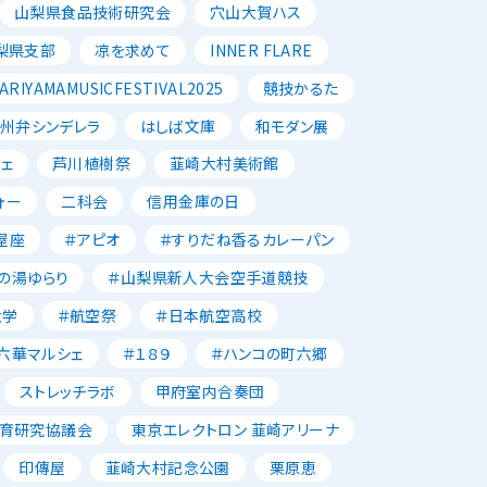
山梨県食品技術研究会
穴山大賀ハス
梨県支部
凉を求めて
INNER FLARE
ARIYAMAMUSICFESTIVAL2025
競技かるた
州弁シンデレラ
はしば文庫
和モダン展
ェ
芦川植樹祭
韮崎大村美術館
ォー
二科会
信用金庫の日
屋座
＃アピオ
＃すりだね香るカレーパン
の湯ゆらり
＃山梨県新人大会空手道競技
大学
＃航空祭
＃日本航空高校
六華マルシェ
＃１８９
＃ハンコの町六郷
ストレッチラボ
甲府室内合奏団
育研究協議会
東京エレクトロン 韮崎アリーナ
印傳屋
韮崎大村記念公園
栗原恵