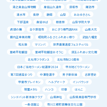
湯之奥金山博物館
身延山久遠寺
須坂市
諏訪市
清水市
長野
静岡
山梨
おみゆきさん
下部温泉
身延ゆば
樹徳祭
山梨学院大学
虎頭の舞
台ケ原宿市
おにぎり専門店RAN
山県大弐
薮内正幸美術館
昭和町ふるさとふれあい祭り
武田八幡宮
和太鼓
マリンバ
世界農業遺産フェスティバル
韮崎平和観音
韮崎平和観音おそうじ
須玉ふれあい文化館
北杜市フラダンス
北杜市制２０周年
日本ご当地ラーメン総選挙2024
甲州地どりラーメン
第７回建設まつり
中澤陸選手
男子新体操
古家啓史
甲斐市ブレイキン
ヘルプマーク
インバウンド
現璽メタル
ハンコ
印章
はんこ
シンドバット新体操クラブ
山県神社
山梨県美容専門学校
一条信龍公
市川三郷町歌舞伎文化公園