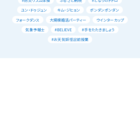
#防災リズム体操
ふるさと納税
#となりのトトロ
ユン・ドゥジュン
キム・ジヒョン
ポンダンポンダン
フォークダンス
大規模婚活パーティー
ウインターカップ
気象予報士
#BELIEVE
#手をたたきましょう
#お天気妖怪出前授業