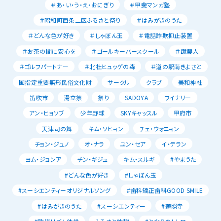
＃あ・い・う・え・おにぎり
＃甲斐マンガ塾
＃昭和町西条二区ふるさと祭り
＃はみがきのうた
＃どんな色が好き
＃しゃぼん玉
＃電話詐欺抑止装置
＃お茶の間に安心を
＃ゴールキーパースクール
＃蹴農人
＃ゴルフパートナー
＃北杜ヒュッゲの森
＃道の駅南きよさと
国指定重要無形民俗文化財
サークル
クラブ
美和神社
笛吹市
湯立祭
祭り
SADOYA
ワイナリー
アン・ヒョソブ
少年野球
SKYキャッスル
甲府市
天津司の舞
キム・ソヒョン
チェ・ウォニョン
チョン・ジュノ
オ・ナラ
ユン・セア
イ・テラン
ヨム・ジョンア
チン・ギジュ
キム・スルギ
#やまうた
#どんな色が好き
#しゃぼん玉
#スーシエンティーオリジナルソング
#歯科矯正歯科GOOD SMILE
#はみがきのうた
#スーシエンティー
#蓮照寺