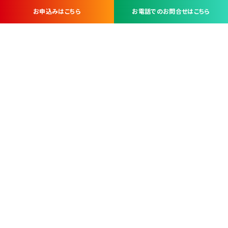
お申込みはこちら
お電話でのお問合せはこちら
お問い合わせ・お申し込みは
※当社は山梨県内 7 市 3 町を対象にケーブルテレビ・インターネ
ットサービスを提供する会社です。
総合受電窓口
コンタクトセンター
TEL.055-251-7111
甲府市北口2-14-14
MAP
＜電話＞ 月～金 9：00～19：00、（土・日・祝日）9：00～17：00
＜窓口＞ 月～土 9：00～16：30 ※日・祝日を除く
本社営業部