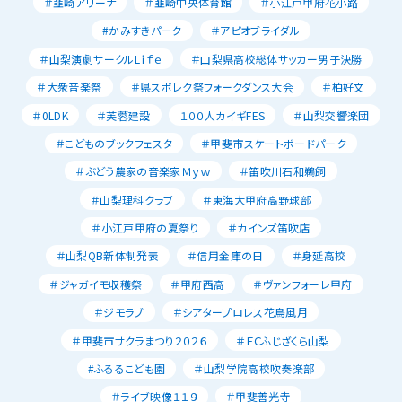
＃韮崎アリーナ
＃韮崎中央体育館
＃小江戸甲府花小路
#かみすきパーク
＃アピオブライダル
＃山梨演劇サークルLｉｆｅ
＃山梨県高校総体サッカー男子決勝
＃大衆音楽祭
＃県スポレク祭フォークダンス大会
＃柏好文
＃0LDK
＃芙蓉建設
１００人カイギFES
＃山梨交響楽団
＃こどものブックフェスタ
＃甲斐市スケートボードパーク
＃ぶどう農家の音楽家Ｍｙｗ
＃笛吹川石和鵜飼
＃山梨理科クラブ
＃東海大甲府高野球部
＃小江戸甲府の夏祭り
＃カインズ笛吹店
＃山梨QB新体制発表
＃信用金庫の日
＃身延高校
＃ジャガイモ収穫祭
＃甲府西高
＃ヴァンフォーレ甲府
＃ジモラブ
＃シアタープロレス花鳥風月
＃甲斐市サクラまつり２０２６
＃ＦＣふじざくら山梨
#ふるるこども園
＃山梨学院高校吹奏楽部
＃ライブ映像１１９
＃甲斐善光寺