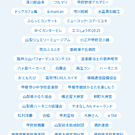
淺川那由多
フルマリ
甲府野球アカデミー
ドッグカフェ庵
＆maman
市川和紙
水晶貴石細工
ふらっとコンサート
ミューコック・コア・ミユキ
M・Cカンタービレ
エコしょうわ2025
山梨ジュエリーミュージアム
小江戸甲府花小路
防災ふえふき
韮崎東ケ丘病院
風林火山パフォーマンスコンテスト
音楽療法士の歌声喫茶
八ヶ岳ベーカーズ
白鳳会
再生ラン
ハーモニカ
おともたび
笛吹市100人カイギ
情報通信設備協会
甲斐市小中学校音楽祭
甲斐市競技かるたを楽しもう
山梨県かるた協会
横近習大神宮
柳町大神宮
山梨県ハーモニカ協議会
やまなしカルチャーランド
松村洋蘭
合唱
甲府盆地
大神さん
e-TAX
甲府税務署
山梨鈴木助成財団
酒折連歌
甲斐市敷島吹奏楽団
甲府大神宮節分祭
甲府南高校家庭科