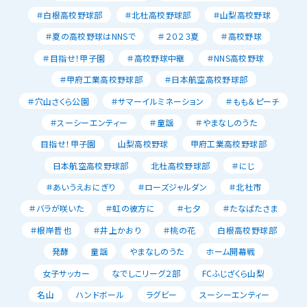
＃白根高校野球部
＃北杜高校野球部
＃山梨高校野球
＃夏の高校野球はNNSで
＃２０２３夏
＃高校野球
＃目指せ！甲子園
＃高校野球中継
＃NNS高校野球
＃甲府工業高校野球部
＃日本航空高校野球部
＃穴山さくら公園
＃サマーイルミネーション
＃もも＆ピーチ
＃スーシーエンティー
＃童謡
＃やまなしのうた
目指せ！甲子園
山梨高校野球
甲府工業高校野球部
日本航空高校野球部
北杜高校野球部
＃にじ
＃あいうえおにぎり
＃ローズジャルダン
＃北杜市
＃バラが咲いた
＃虹の彼方に
＃七夕
＃たなばたさま
＃根岸哲也
＃井上かおり
＃桃の花
白根高校野球部
発酵
童謡
やまなしのうた
ホーム開幕戦
女子サッカー
なでしこリーグ２部
FCふじざくら山梨
名山
ハンドボール
ラグビー
スーシーエンティー