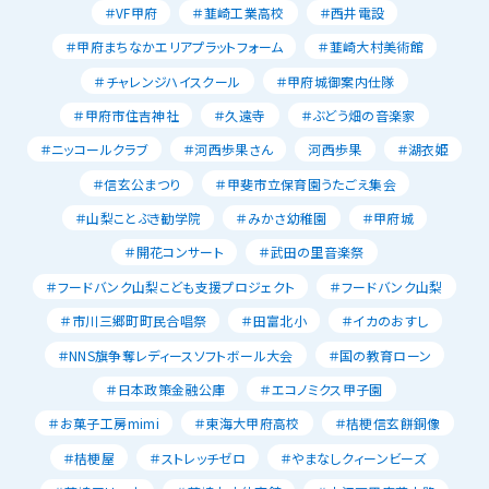
＃VF甲府
＃韮崎工業高校
＃西井電設
＃甲府まちなかエリアプラットフォーム
＃韮崎大村美術館
＃チャレンジハイスクール
＃甲府城御案内仕隊
＃甲府市住吉神社
＃久遠寺
＃ぶどう畑の音楽家
＃ニッコールクラブ
＃河西歩果さん
河西歩果
＃湖衣姫
＃信玄公まつり
＃甲斐市立保育園うたごえ集会
＃山梨ことぶき勧学院
＃みかさ幼稚園
＃甲府城
＃開花コンサート
＃武田の里音楽祭
＃フードバンク山梨こども支援プロジェクト
＃フードバンク山梨
＃市川三郷町町民合唱祭
＃田富北小
＃イカのおすし
＃NNS旗争奪レディースソフトボール大会
＃国の教育ローン
＃日本政策金融公庫
＃エコノミクス甲子園
＃お菓子工房mimi
＃東海大甲府高校
＃桔梗信玄餅銅像
＃桔梗屋
＃ストレッチゼロ
＃やまなしクィーンビーズ