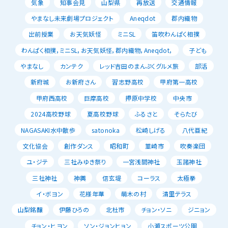
気象
知事会見
山梨県
再放送
交通情報
やまなし未来劇場プロジェクト
Aneqdot
郡内織物
出前授業
お天気妖怪
ミニSL
笛吹わんぱく相撲
わんぱく相撲，ミニSL，お天気妖怪，郡内織物，Aneqdot，
子ども
やまなし
カンテク
レッド吉田のまんぷくグルメ旅
部活
新府城
お新府さん
習志野高校
甲府第一高校
甲府西高校
巨摩高校
押原中学校
中央市
2024高校野球
夏高校野球
ふるさと
そらたび
NAGASAKI水中散歩
satonoka
松崎しげる
八代亜紀
文化協会
創作ダンス
昭和町
韮崎市
吹奏楽団
ユ・ジテ
三社みゆき祭り
一宮浅間神社
玉諸神社
三社神社
神輿
信玄堤
コーラス
太極拳
イ・ボヨン
花様年華
萌木の村
清里テラス
山梨銘醸
伊藤ひろの
北杜市
チョン・ソニ
ジニョン
チョン・ヒヨン
ソン・ジョンヒョン
小瀬スポーツ公園