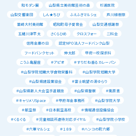
和モダン展
山梨県立美術館芸術の森
杉浦医院
山梨交響楽団
しん★ちび
ふえふきマルシェ
芦川植樹祭
韮崎大村美術館
昭和町母子愛育会
山梨交通感謝祭
五緒川津平太
さくらひめ
クロスフォー
二科会
信用金庫の日
認定NPO法人フードバンク山梨
フードバンクセット
伸太郎
甲府一校探求科
こうふ亀屋座
＃アピオ
＃すりだね香るカレーパン
＃山梨学院短期大学食物栄養科
＃山梨学院短期大学
＃山梨県建設業協会
＃富士眺望の湯ゆらり
＃山梨県新人大会空手道競技
＃山梨県警察
＃栗原恵
＃キャリメリSpace
＃甲府年金事務所
＃山梨学院大学
＃航空祭
＃日本航空高校
＃情報通信設備協会
＃くるぐる
＃児童相談所虐待対応ダイヤル
＃山梨学院小学校
＃六華マルシェ
＃１８９
＃ハンコの町六郷