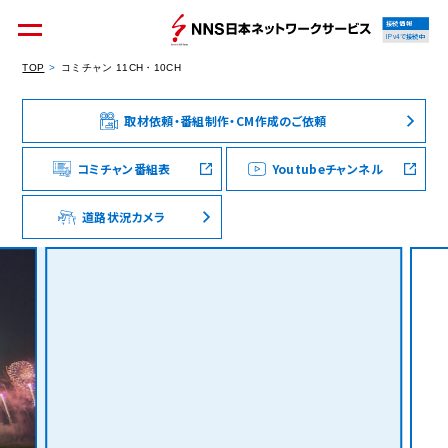
接続情報
IPv4で接続中
TOP
コミチャン 11CH・10CH
取材依頼・番組制作・CM作成のご依頼
個人のお客様
集合住宅オーナーの方
コミチャン番組表
Youtubeチャンネル
道路状況カメラ
法人のお客様
料金シミュレーション
資料請求