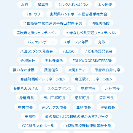
水行
星雲寺
シルクふれんどりぃ
太々神楽
チョ・ウリ
山梨県ハンドボール総合選手権大会
全国高等学校柔道選手権山梨県予選
清楓美術館
笛吹市太鼓フェスティバル
やまなし公共交通フェスティバル
バスケットボール
スポーツ少年団
丸政
八田SCダンス発表会
八田SC
子ども落語発表会
金櫻神社
少林寺拳法
FOLKWOODSKATEPARK
織のなかま展
武田信玄
大河ドラマ
甲府市旧鈴村亭
身延町西嶋イルミネーション
竜王駅イルミネーション
長田ろみおさん
スクエアダンス
甲府市長
北杜市長
身延町長
市川三郷町長
昭和町長
笛吹市長
中央市長
南アルプス市長
韮崎市長
甲斐市長
美創祭
道の駅にしじま和紙の里かみすきパーク
YCC県民文化ホール
山梨県高校野球連盟笛吹支部