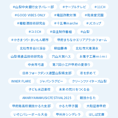
＃山梨中央銀行女子バレー部
＃ケーブルテレビ
＃11CH
＃GOOD VIBES ONLY
＃電話詐欺対策
＃和泉愛児園
＃葡萄酒技術研究会
＃十五華marche
＃JCカップ
＃コミCH
＃自主制作番組
＃山梨
＃かきまつり・まいもん朝市
甲府まちなかエリアプラットフォーム
北杜市本谷川渓谷
柳田藤寿
北杜市大滝湧水
山梨県食品技術研究会
穴山大賀ハス
お菓子工房ｍｉｍｉ
中央市弓道
第７回小江戸甲府の夏祭り
日本フォークダンス連盟山梨県支部
凉を求めて
INNER FLARE
ジャパンラグビー
クリーンファイターズ山梨
子ども水辺楽校
未来の荒川をつくる会
AMARIYAMAMUSICFESTIVAL2025
競技かるた
甲府南高校競技かるた支部
かるた甲子園
大和証券甲府
いそじバレーボール大会
甲州弁シンデレラ
はしば文庫