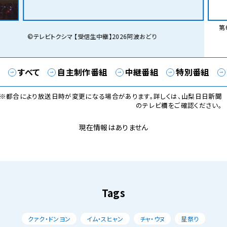
第6
©テレビトクシマ 【受信生中継】2026阿波おどり
すべて
自主制作番組
中継番組
特別番組
※都合により放送日時が変更になる場合があります。詳しくは、山梨日日新聞
のテレビ欄をご確認ください。
現在情報はありません
Tags
クァク・ドンヨン
イム・スヒャン
チャ・ウヌ
星祭り