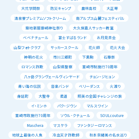
大弐学問祭
防災キャンプ
農林高校
大正琴
清泉寮プレミアムソフトクリーム
南アルプス山麓フェスティバル
築地新居御崎神社祭り
大久保嘉人サッカー教室
べべナチュール
富士すばるランド
お月見茶会
山梨フォトクラブ
サッカースクール
花火師
花火大会
神明の花火
市川三郷町
下黒駒
石尊祭
ロマンス詐欺
山梨県警察
韮崎市制施行70周年
八ヶ岳グランヴェールヴィンヤード
チョン・ジヒョン
青い海の伝説
音楽バンド
ベリーダンス
火渡り
身延町
大聖寺
柔道
照英の全国チャレンジの旅
イ・ミンホ
パク・ジウン
マルスワイン
韮崎市政施行70周年
ソウル･クチュール
SOULcouture
Maschera
マスケラ
ファンタジーロマンス
地球上最後の人魚
冷血天才詐欺師
秋本奈緒美の名水巡り