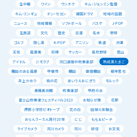
生中継
ワイン
ウンチク
キム・ジョンミン監督
キム・ミンギュ
チン・セヨン
韓国ドラマ
地域の話題
ニュース
地域情報
ソフトボール
バスケ
J-POP
生放送
文化
歴史
古道
名水
野球
ゴルフ
隠し湯
K-POP
アニソン
鉄道
渋滞
天気
風景美
将棋
サッカー
高校野球
登山
アイドル
ジモラブ
河口湖南中吹奏楽部
熟成黒たまご
棚田のある風景
甲斐市
棚田
御領棚田
根岸哲也
井上かおり
桃の花
あいうえおにぎり
モルック
青楓美術館
吹奏楽部
甲府の水
富士山吹奏楽フェスティバル2023
お知らせ隊
花耶
押原小学校ビオトープ
花の日
田植え体験会
おらんうーたん発行20年
にじ
もも＆ピーチ
ライブカメラ
河川カメラ
河川
妖怪
お天気