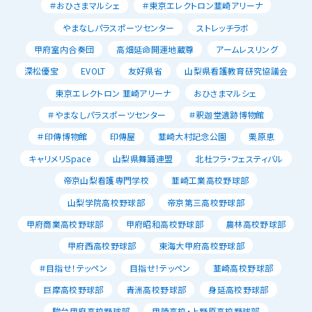
＃おひさまマルシェ
＃東京エレクトロン韮崎アリーナ
やまなしパラスポーツセンター
ストレッチラボ
甲府室内合奏団
高畑延命開運地蔵尊
アームレスリング
深松優宝
EVOLT
友好県省
山梨県看護教育研究協議会
東京エレクトロン 韮崎アリーナ
おひさまマルシェ
＃やまなしパラスポーツセンター
＃釈迦堂遺跡博物館
＃印傳博物館
印傳屋
韮崎大村記念公園
栗原恵
キャリメリSpace
山梨県舞踊連盟
北杜フラ・フェスティバル
帝京山梨看護専門学校
韮崎工業高校野球部
山梨学院高校野球部
帝京第三高校野球部
甲府商業高校野球部
甲府昭和高校野球部
農林高校野球部
甲府西高校野球部
東海大甲府高校野球部
＃目指せ！テッペン
目指せ！テッペン
韮崎高校野球部
巨摩高校野球部
青洲高校野球部
身延高校野球部
駿台甲府高校野球部
甲陵高校・上野原高校野球部