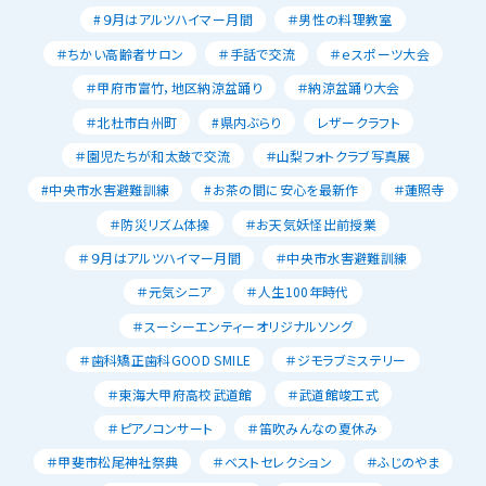
#９月はアルツハイマー月間
＃男性の料理教室
＃ちかい高齢者サロン
＃手話で交流
＃ｅスポーツ大会
＃甲府市富竹，地区納涼盆踊り
＃納涼盆踊り大会
＃北杜市白州町
#県内ぶらり
レザークラフト
＃園児たちが和太鼓で交流
＃山梨フォトクラブ写真展
#中央市水害避難訓練
#お茶の間に安心を最新作
＃蓮照寺
＃防災リズム体操
＃お天気妖怪出前授業
＃９月はアルツハイマー月間
＃中央市水害避難訓練
＃元気シニア
＃人生100年時代
＃スーシーエンティーオリジナルソング
＃歯科矯正歯科GOOD SMILE
＃ジモラブミステリー
＃東海大甲府高校武道館
＃武道館竣工式
＃ピアノコンサート
＃笛吹みんなの夏休み
＃甲斐市松尾神社祭典
＃ベストセレクション
＃ふじのやま