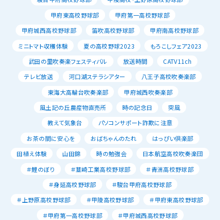
甲府東高校野球部
甲府第一高校野球部
甲府城西高校野球部
笛吹高校野球部
甲府南高校野球部
ミニトマト収穫体験
夏の高校野球2023
もろこしフェア2023
武田の里吹奏楽フェスティバル
放送時間
CATV11ch
テレビ放送
河口湖ステラシアター
八王子高校吹奏楽部
東海大高輪台吹奏楽部
甲府城西吹奏楽部
風土記の丘農産物直売所
時の記念日
突風
教えて気象台
パソコンサポート詐欺に注意
お茶の間に安心を
おばちゃんのたれ
はっぴい倶楽部
田植え体験
山田錦
時の勉強会
日本航空高校吹奏楽団
＃鯉のぼり
＃韮崎工業高校野球部
＃青洲高校野球部
＃身延高校野球部
＃駿台甲府高校野球部
＃上野原高校野球部
＃甲陵高校野球部
＃甲府東高校野球部
＃甲府第一高校野球部
＃甲府城西高校野球部