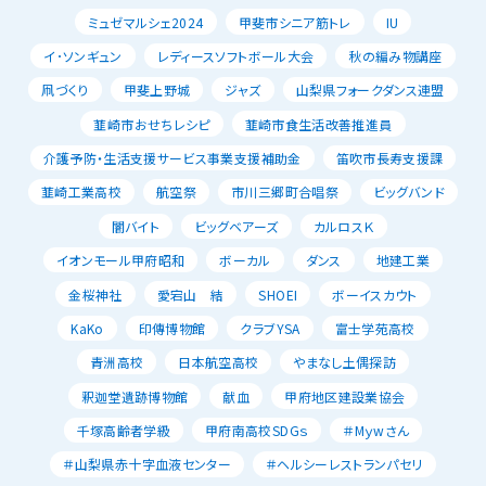
ミュゼマルシェ2024
甲斐市シニア筋トレ
IU
イ･ソンギュン
レディースソフトボール大会
秋の編み物講座
凧づくり
甲斐上野城
ジャズ
山梨県フォークダンス連盟
韮崎市おせちレシピ
韮崎市食生活改善推進員
介護予防・生活支援サービス事業支援補助金
笛吹市長寿支援課
韮崎工業高校
航空祭
市川三郷町合唱祭
ビッグバンド
闇バイト
ビッグベアーズ
カルロスＫ
イオンモール甲府昭和
ボーカル
ダンス
地建工業
金桜神社
愛宕山 結
SHOEI
ボーイスカウト
KaKo
印傳博物館
クラブYSA
富士学苑高校
青洲高校
日本航空高校
やまなし土偶探訪
釈迦堂遺跡博物館
献血
甲府地区建設業協会
千塚高齢者学級
甲府南高校SDGｓ
＃Mｙwさん
＃山梨県赤十字血液センター
＃ヘルシーレストランパセリ