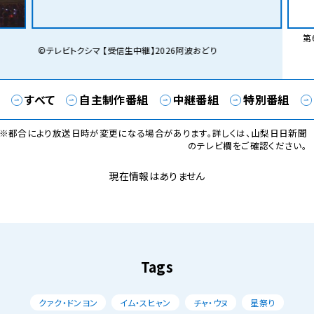
第6
©テレビトクシマ 【受信生中継】2026阿波おどり
すべて
自主制作番組
中継番組
特別番組
※都合により放送日時が変更になる場合があります。詳しくは、山梨日日新聞
のテレビ欄をご確認ください。
現在情報はありません
Tags
クァク・ドンヨン
イム・スヒャン
チャ・ウヌ
星祭り