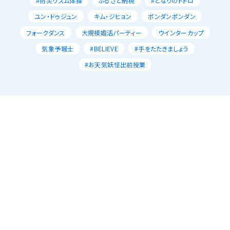
#防災リズム体操
ふるさと納税
#となりのトトロ
ユン・ドゥジュン
キム・ジヒョン
ポンダンポンダン
フォークダンス
大規模婚活パーティー
ウインターカップ
気象予報士
#BELIEVE
#手をたたきましょう
#お天気妖怪出前授業