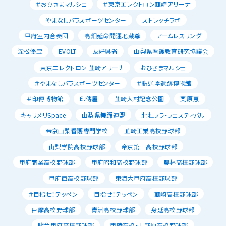
＃おひさまマルシェ
＃東京エレクトロン韮崎アリーナ
やまなしパラスポーツセンター
ストレッチラボ
甲府室内合奏団
高畑延命開運地蔵尊
アームレスリング
深松優宝
EVOLT
友好県省
山梨県看護教育研究協議会
東京エレクトロン 韮崎アリーナ
おひさまマルシェ
＃やまなしパラスポーツセンター
＃釈迦堂遺跡博物館
＃印傳博物館
印傳屋
韮崎大村記念公園
栗原恵
キャリメリSpace
山梨県舞踊連盟
北杜フラ・フェスティバル
帝京山梨看護専門学校
韮崎工業高校野球部
山梨学院高校野球部
帝京第三高校野球部
甲府商業高校野球部
甲府昭和高校野球部
農林高校野球部
甲府西高校野球部
東海大甲府高校野球部
＃目指せ！テッペン
目指せ！テッペン
韮崎高校野球部
巨摩高校野球部
青洲高校野球部
身延高校野球部
駿台甲府高校野球部
甲陵高校・上野原高校野球部