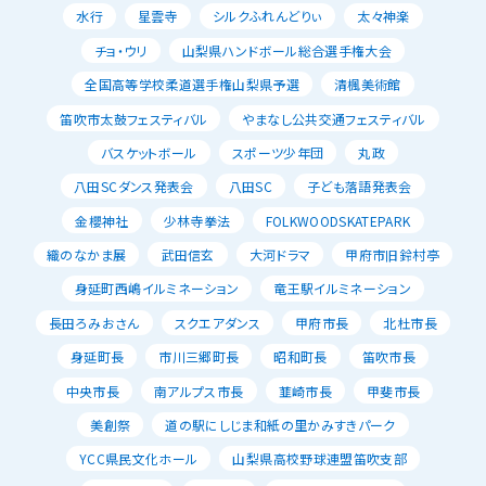
水行
星雲寺
シルクふれんどりぃ
太々神楽
チョ・ウリ
山梨県ハンドボール総合選手権大会
全国高等学校柔道選手権山梨県予選
清楓美術館
笛吹市太鼓フェスティバル
やまなし公共交通フェスティバル
バスケットボール
スポーツ少年団
丸政
八田SCダンス発表会
八田SC
子ども落語発表会
金櫻神社
少林寺拳法
FOLKWOODSKATEPARK
織のなかま展
武田信玄
大河ドラマ
甲府市旧鈴村亭
身延町西嶋イルミネーション
竜王駅イルミネーション
長田ろみおさん
スクエアダンス
甲府市長
北杜市長
身延町長
市川三郷町長
昭和町長
笛吹市長
中央市長
南アルプス市長
韮崎市長
甲斐市長
美創祭
道の駅にしじま和紙の里かみすきパーク
YCC県民文化ホール
山梨県高校野球連盟笛吹支部