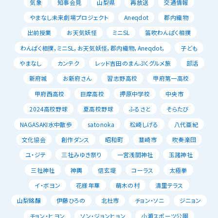
気象
知事会見
山梨県
再放送
交通情報
やまなし未来劇場プロジェクト
Aneqdot
郡内織物
出前授業
お天気妖怪
ミニSL
笛吹わんぱく相撲
わんぱく相撲，ミニSL，お天気妖怪，郡内織物，Aneqdot，
子ども
やまなし
カンテク
レッド吉田のまんぷくグルメ旅
部活
新府城
お新府さん
習志野高校
甲府第一高校
甲府西高校
巨摩高校
押原中学校
中央市
2024高校野球
夏高校野球
ふるさと
そらたび
NAGASAKI水中散歩
satonoka
松崎しげる
八代亜紀
文化協会
創作ダンス
昭和町
韮崎市
吹奏楽団
ユ・ジテ
三社みゆき祭り
一宮浅間神社
玉諸神社
三社神社
神輿
信玄堤
コーラス
太極拳
イ・ボヨン
花様年華
萌木の村
清里テラス
山梨銘醸
伊藤ひろの
北杜市
チョン・ソニ
ジニョン
チョン・ヒヨン
ソン・ジョンヒョン
小瀬スポーツ公園