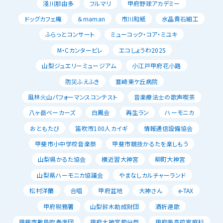
淺川那由多
フルマリ
甲府野球アカデミー
ドッグカフェ庵
＆maman
市川和紙
水晶貴石細工
ふらっとコンサート
ミューコック・コア・ミユキ
M・Cカンタービレ
エコしょうわ2025
山梨ジュエリーミュージアム
小江戸甲府花小路
防災ふえふき
韮崎東ケ丘病院
風林火山パフォーマンスコンテスト
音楽療法士の歌声喫茶
八ヶ岳ベーカーズ
白鳳会
再生ラン
ハーモニカ
おともたび
笛吹市100人カイギ
情報通信設備協会
甲斐市小中学校音楽祭
甲斐市競技かるたを楽しもう
山梨県かるた協会
横近習大神宮
柳町大神宮
山梨県ハーモニカ協議会
やまなしカルチャーランド
松村洋蘭
合唱
甲府盆地
大神さん
e-TAX
甲府税務署
山梨鈴木助成財団
酒折連歌
甲斐市敷島吹奏楽団
甲府大神宮節分祭
甲府南高校家庭科