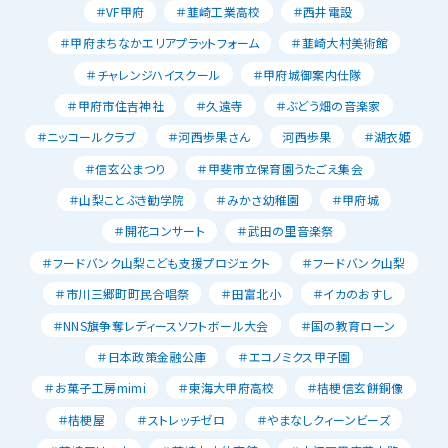
＃VF甲府
＃韮崎工業高校
＃西井電設
＃甲府まちなかエリアプラットフォーム
＃韮崎大村美術館
＃チャレンジハイスクール
＃甲府城御案内仕隊
＃甲府市住吉神社
＃久遠寺
＃ぶどう畑の音楽家
＃ニッコールクラブ
＃河西歩果さん
河西歩果
＃湖衣姫
＃信玄公まつり
＃甲斐市立保育園うたごえ集会
＃山梨ことぶき勧学院
＃みかさ幼稚園
＃甲府城
＃開花コンサート
＃武田の里音楽祭
＃フードバンク山梨こども支援プロジェクト
＃フードバンク山梨
＃市川三郷町町民合唱祭
＃田富北小
＃イカのおすし
＃NNS旗争奪レディースソフトボール大会
＃国の教育ローン
＃日本政策金融公庫
＃エコノミクス甲子園
＃お菓子工房mimi
＃東海大甲府高校
＃桔梗信玄餅銅像
＃桔梗屋
＃ストレッチゼロ
＃やまなしクィーンビーズ