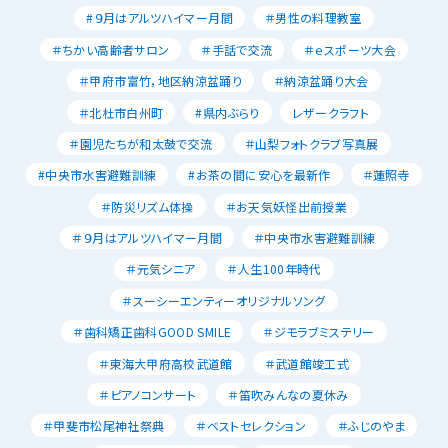
#９月はアルツハイマー月間
＃男性の料理教室
＃ちかい高齢者サロン
＃手話で交流
＃ｅスポーツ大会
＃甲府市富竹，地区納涼盆踊り
＃納涼盆踊り大会
＃北杜市白州町
#県内ぶらり
レザークラフト
＃園児たちが和太鼓で交流
＃山梨フォトクラブ写真展
#中央市水害避難訓練
#お茶の間に安心を最新作
＃蓮照寺
＃防災リズム体操
＃お天気妖怪出前授業
＃９月はアルツハイマー月間
＃中央市水害避難訓練
＃元気シニア
＃人生100年時代
＃スーシーエンティーオリジナルソング
＃歯科矯正歯科GOOD SMILE
＃ジモラブミステリー
＃東海大甲府高校武道館
＃武道館竣工式
＃ピアノコンサート
＃笛吹みんなの夏休み
＃甲斐市松尾神社祭典
＃ベストセレクション
＃ふじのやま