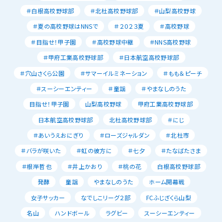
＃白根高校野球部
＃北杜高校野球部
＃山梨高校野球
＃夏の高校野球はNNSで
＃２０２３夏
＃高校野球
＃目指せ！甲子園
＃高校野球中継
＃NNS高校野球
＃甲府工業高校野球部
＃日本航空高校野球部
＃穴山さくら公園
＃サマーイルミネーション
＃もも＆ピーチ
＃スーシーエンティー
＃童謡
＃やまなしのうた
目指せ！甲子園
山梨高校野球
甲府工業高校野球部
日本航空高校野球部
北杜高校野球部
＃にじ
＃あいうえおにぎり
＃ローズジャルダン
＃北杜市
＃バラが咲いた
＃虹の彼方に
＃七夕
＃たなばたさま
＃根岸哲也
＃井上かおり
＃桃の花
白根高校野球部
発酵
童謡
やまなしのうた
ホーム開幕戦
女子サッカー
なでしこリーグ２部
FCふじざくら山梨
名山
ハンドボール
ラグビー
スーシーエンティー