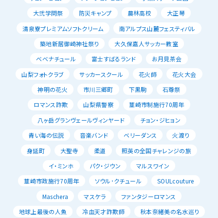
大弐学問祭
防災キャンプ
農林高校
大正琴
清泉寮プレミアムソフトクリーム
南アルプス山麓フェスティバル
築地新居御崎神社祭り
大久保嘉人サッカー教室
べべナチュール
富士すばるランド
お月見茶会
山梨フォトクラブ
サッカースクール
花火師
花火大会
神明の花火
市川三郷町
下黒駒
石尊祭
ロマンス詐欺
山梨県警察
韮崎市制施行70周年
八ヶ岳グランヴェールヴィンヤード
チョン・ジヒョン
青い海の伝説
音楽バンド
ベリーダンス
火渡り
身延町
大聖寺
柔道
照英の全国チャレンジの旅
イ・ミンホ
パク・ジウン
マルスワイン
韮崎市政施行70周年
ソウル･クチュール
SOULcouture
Maschera
マスケラ
ファンタジーロマンス
地球上最後の人魚
冷血天才詐欺師
秋本奈緒美の名水巡り