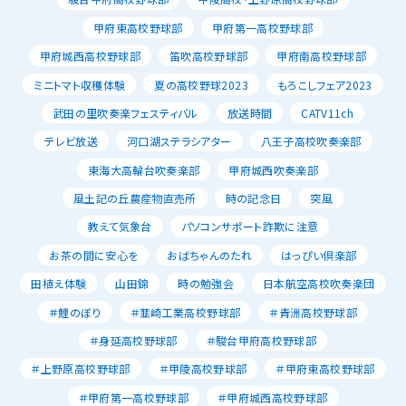
甲府東高校野球部
甲府第一高校野球部
甲府城西高校野球部
笛吹高校野球部
甲府南高校野球部
ミニトマト収穫体験
夏の高校野球2023
もろこしフェア2023
武田の里吹奏楽フェスティバル
放送時間
CATV11ch
テレビ放送
河口湖ステラシアター
八王子高校吹奏楽部
東海大高輪台吹奏楽部
甲府城西吹奏楽部
風土記の丘農産物直売所
時の記念日
突風
教えて気象台
パソコンサポート詐欺に注意
お茶の間に安心を
おばちゃんのたれ
はっぴい倶楽部
田植え体験
山田錦
時の勉強会
日本航空高校吹奏楽団
＃鯉のぼり
＃韮崎工業高校野球部
＃青洲高校野球部
＃身延高校野球部
＃駿台甲府高校野球部
＃上野原高校野球部
＃甲陵高校野球部
＃甲府東高校野球部
＃甲府第一高校野球部
＃甲府城西高校野球部