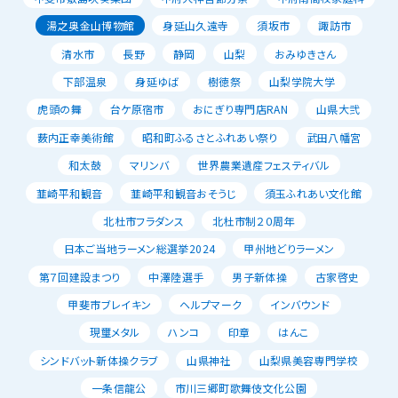
湯之奥金山博物館
身延山久遠寺
須坂市
諏訪市
清水市
長野
静岡
山梨
おみゆきさん
下部温泉
身延ゆば
樹徳祭
山梨学院大学
虎頭の舞
台ケ原宿市
おにぎり専門店RAN
山県大弐
薮内正幸美術館
昭和町ふるさとふれあい祭り
武田八幡宮
和太鼓
マリンバ
世界農業遺産フェスティバル
韮崎平和観音
韮崎平和観音おそうじ
須玉ふれあい文化館
北杜市フラダンス
北杜市制２０周年
日本ご当地ラーメン総選挙2024
甲州地どりラーメン
第７回建設まつり
中澤陸選手
男子新体操
古家啓史
甲斐市ブレイキン
ヘルプマーク
インバウンド
現璽メタル
ハンコ
印章
はんこ
シンドバット新体操クラブ
山県神社
山梨県美容専門学校
一条信龍公
市川三郷町歌舞伎文化公園