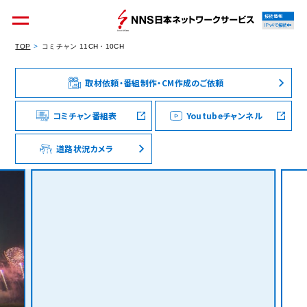
接続情報
IPv4で接続中
TOP
コミチャン 11CH・10CH
取材依頼・番組制作・CM作成のご依頼
個人のお客様
集合住宅オーナーの方
コミチャン番組表
Youtubeチャンネル
道路状況カメラ
法人のお客様
料金シミュレーション
資料請求