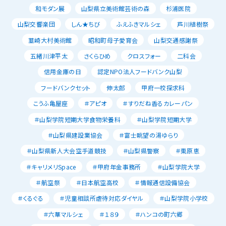
和モダン展
山梨県立美術館芸術の森
杉浦医院
山梨交響楽団
しん★ちび
ふえふきマルシェ
芦川植樹祭
韮崎大村美術館
昭和町母子愛育会
山梨交通感謝祭
五緒川津平太
さくらひめ
クロスフォー
二科会
信用金庫の日
認定NPO法人フードバンク山梨
フードバンクセット
伸太郎
甲府一校探求科
こうふ亀屋座
＃アピオ
＃すりだね香るカレーパン
＃山梨学院短期大学食物栄養科
＃山梨学院短期大学
＃山梨県建設業協会
＃富士眺望の湯ゆらり
＃山梨県新人大会空手道競技
＃山梨県警察
＃栗原恵
＃キャリメリSpace
＃甲府年金事務所
＃山梨学院大学
＃航空祭
＃日本航空高校
＃情報通信設備協会
＃くるぐる
＃児童相談所虐待対応ダイヤル
＃山梨学院小学校
＃六華マルシェ
＃１８９
＃ハンコの町六郷