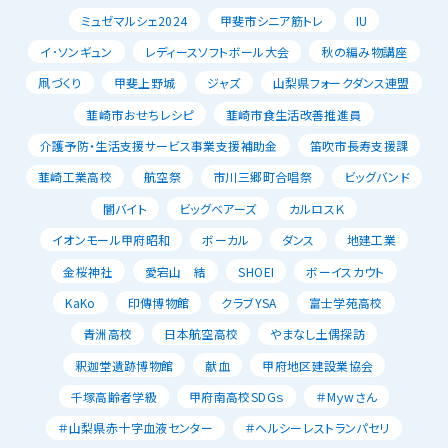
ミュゼマルシェ2024
甲斐市シニア筋トレ
IU
イ･ソンギュン
レディースソフトボール大会
秋の編み物講座
凧づくり
甲斐上野城
ジャズ
山梨県フォークダンス連盟
韮崎市おせちレシピ
韮崎市食生活改善推進員
介護予防・生活支援サービス事業支援補助金
笛吹市長寿支援課
韮崎工業高校
航空祭
市川三郷町合唱祭
ビッグバンド
闇バイト
ビッグベアーズ
カルロスＫ
イオンモール甲府昭和
ボーカル
ダンス
地建工業
金桜神社
愛宕山 結
SHOEI
ボーイスカウト
KaKo
印傳博物館
クラブYSA
富士学苑高校
青洲高校
日本航空高校
やまなし土偶探訪
釈迦堂遺跡博物館
献血
甲府地区建設業協会
千塚高齢者学級
甲府南高校SDGｓ
＃Mｙwさん
＃山梨県赤十字血液センター
＃ヘルシーレストランパセリ