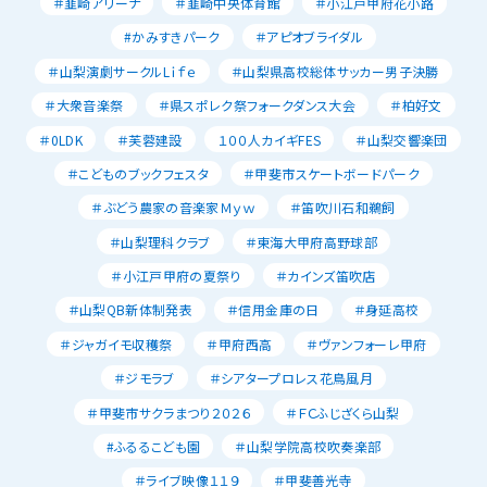
＃韮崎アリーナ
＃韮崎中央体育館
＃小江戸甲府花小路
#かみすきパーク
＃アピオブライダル
＃山梨演劇サークルLｉｆｅ
＃山梨県高校総体サッカー男子決勝
＃大衆音楽祭
＃県スポレク祭フォークダンス大会
＃柏好文
＃0LDK
＃芙蓉建設
１００人カイギFES
＃山梨交響楽団
＃こどものブックフェスタ
＃甲斐市スケートボードパーク
＃ぶどう農家の音楽家Ｍｙｗ
＃笛吹川石和鵜飼
＃山梨理科クラブ
＃東海大甲府高野球部
＃小江戸甲府の夏祭り
＃カインズ笛吹店
＃山梨QB新体制発表
＃信用金庫の日
＃身延高校
＃ジャガイモ収穫祭
＃甲府西高
＃ヴァンフォーレ甲府
＃ジモラブ
＃シアタープロレス花鳥風月
＃甲斐市サクラまつり２０２６
＃ＦＣふじざくら山梨
#ふるるこども園
＃山梨学院高校吹奏楽部
＃ライブ映像１１９
＃甲斐善光寺