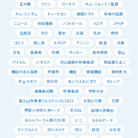
生中継
ワイン
ウンチク
キム・ジョンミン監督
キム・ミンギュ
チン・セヨン
韓国ドラマ
地域の話題
ニュース
地域情報
ソフトボール
バスケ
J-POP
生放送
文化
歴史
古道
名水
野球
ゴルフ
隠し湯
K-POP
アニソン
鉄道
渋滞
天気
風景美
将棋
サッカー
高校野球
登山
アイドル
ジモラブ
河口湖南中吹奏楽部
熟成黒たまご
棚田のある風景
甲斐市
棚田
御領棚田
根岸哲也
井上かおり
桃の花
あいうえおにぎり
モルック
青楓美術館
吹奏楽部
甲府の水
富士山吹奏楽フェスティバル2023
お知らせ隊
花耶
押原小学校ビオトープ
花の日
田植え体験会
おらんうーたん発行20年
にじ
もも＆ピーチ
ライブカメラ
河川カメラ
河川
妖怪
お天気