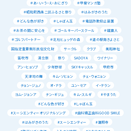
＃あ・い・う・え・おにぎり
＃甲斐マンガ塾
＃昭和町西条二区ふるさと祭り
＃はみがきのうた
＃どんな色が好き
＃しゃぼん玉
＃電話詐欺抑止装置
＃お茶の間に安心を
＃ゴールキーパースクール
＃蹴農人
＃ゴルフパートナー
＃北杜ヒュッゲの森
＃道の駅南きよさと
国指定重要無形民俗文化財
サークル
クラブ
美和神社
笛吹市
湯立祭
祭り
SADOYA
ワイナリー
アン・ヒョソブ
少年野球
SKYキャッスル
甲府市
天津司の舞
キム・ソヒョン
チェ・ウォニョン
チョン・ジュノ
オ・ナラ
ユン・セア
イ・テラン
ヨム・ジョンア
チン・ギジュ
キム・スルギ
#やまうた
#どんな色が好き
#しゃぼん玉
#スーシエンティーオリジナルソング
#歯科矯正歯科GOOD SMILE
#はみがきのうた
#スーシエンティー
#蓮照寺