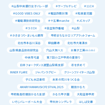
＃山梨中央銀行女子バレー部
＃ケーブルテレビ
＃11CH
＃GOOD VIBES ONLY
＃電話詐欺対策
＃和泉愛児園
＃葡萄酒技術研究会
＃十五華marche
＃JCカップ
＃コミCH
＃自主制作番組
＃山梨
＃かきまつり・まいもん朝市
甲府まちなかエリアプラットフォーム
北杜市本谷川渓谷
柳田藤寿
北杜市大滝湧水
山梨県食品技術研究会
穴山大賀ハス
お菓子工房ｍｉｍｉ
中央市弓道
第７回小江戸甲府の夏祭り
日本フォークダンス連盟山梨県支部
凉を求めて
INNER FLARE
ジャパンラグビー
クリーンファイターズ山梨
子ども水辺楽校
未来の荒川をつくる会
AMARIYAMAMUSICFESTIVAL2025
競技かるた
甲府南高校競技かるた支部
かるた甲子園
大和証券甲府
いそじバレーボール大会
甲州弁シンデレラ
はしば文庫