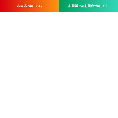
お申込みはこちら
お電話でのお問合せはこちら
お問い合わせ・お申し込みは
※当社は山梨県内 7 市 3 町を対象にケーブルテレビ・インターネ
ットサービスを提供する会社です。
総合受電窓口
コンタクトセンター
TEL.055-251-7111
甲府市北口2-14-14
MAP
＜電話＞ 月～金 9：00～19：00、（土・日・祝日）9：00～17：00
＜窓口＞ 月～土 9：00～16：30 ※日・祝日を除く
本社営業部