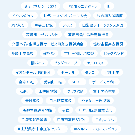
ミュゼマルシェ2024
甲斐市シニア筋トレ
IU
イ･ソンギュン
レディースソフトボール大会
秋の編み物講座
凧づくり
甲斐上野城
ジャズ
山梨県フォークダンス連盟
韮崎市おせちレシピ
韮崎市食生活改善推進員
介護予防・生活支援サービス事業支援補助金
笛吹市長寿支援課
韮崎工業高校
航空祭
市川三郷町合唱祭
ビッグバンド
闇バイト
ビッグベアーズ
カルロスＫ
イオンモール甲府昭和
ボーカル
ダンス
地建工業
金桜神社
愛宕山 結
SHOEI
ボーイスカウト
KaKo
印傳博物館
クラブYSA
富士学苑高校
青洲高校
日本航空高校
やまなし土偶探訪
釈迦堂遺跡博物館
献血
甲府地区建設業協会
千塚高齢者学級
甲府南高校SDGｓ
＃Mｙwさん
＃山梨県赤十字血液センター
＃ヘルシーレストランパセリ