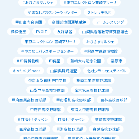
＃おひさまマルシェ
＃東京エレクトロン韮崎アリーナ
やまなしパラスポーツセンター
ストレッチラボ
甲府室内合奏団
高畑延命開運地蔵尊
アームレスリング
深松優宝
EVOLT
友好県省
山梨県看護教育研究協議会
東京エレクトロン 韮崎アリーナ
おひさまマルシェ
＃やまなしパラスポーツセンター
＃釈迦堂遺跡博物館
＃印傳博物館
印傳屋
韮崎大村記念公園
栗原恵
キャリメリSpace
山梨県舞踊連盟
北杜フラ・フェスティバル
帝京山梨看護専門学校
韮崎工業高校野球部
山梨学院高校野球部
帝京第三高校野球部
甲府商業高校野球部
甲府昭和高校野球部
農林高校野球部
甲府西高校野球部
東海大甲府高校野球部
＃目指せ！テッペン
目指せ！テッペン
韮崎高校野球部
巨摩高校野球部
青洲高校野球部
身延高校野球部
駿台甲府高校野球部
甲陵高校・上野原高校野球部