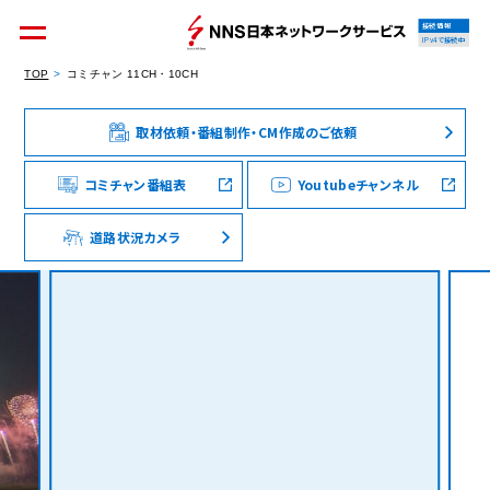
接続情報
IPv4で接続中
TOP
コミチャン 11CH・10CH
取材依頼・番組制作・CM作成のご依頼
個人のお客様
集合住宅オーナーの方
コミチャン番組表
Youtubeチャンネル
道路状況カメラ
法人のお客様
料金シミュレーション
資料請求