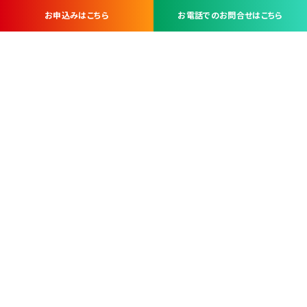
お申込みはこちら
お電話でのお問合せはこちら
お問い合わせ・お申し込みは
※当社は山梨県内 7 市 3 町を対象にケーブルテレビ・インターネ
ットサービスを提供する会社です。
総合受電窓口
コンタクトセンター
TEL.055-251-7111
甲府市北口2-14-14
MAP
＜電話＞ 月～金 9：00～19：00、（土・日・祝日）9：00～17：00
＜窓口＞ 月～土 9：00～16：30 ※日・祝日を除く
本社営業部