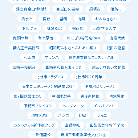
湯之奥金山博物館
身延山久遠寺
須坂市
諏訪市
清水市
長野
静岡
山梨
おみゆきさん
下部温泉
身延ゆば
樹徳祭
山梨学院大学
虎頭の舞
台ケ原宿市
おにぎり専門店RAN
山県大弐
薮内正幸美術館
昭和町ふるさとふれあい祭り
武田八幡宮
和太鼓
マリンバ
世界農業遺産フェスティバル
韮崎平和観音
韮崎平和観音おそうじ
須玉ふれあい文化館
北杜市フラダンス
北杜市制２０周年
日本ご当地ラーメン総選挙2024
甲州地どりラーメン
第７回建設まつり
中澤陸選手
男子新体操
古家啓史
甲斐市ブレイキン
ヘルプマーク
インバウンド
現璽メタル
ハンコ
印章
はんこ
シンドバット新体操クラブ
山県神社
山梨県美容専門学校
一条信龍公
市川三郷町歌舞伎文化公園