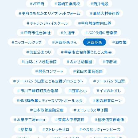
＃VF甲府
＃韮崎工業高校
＃西井電設
＃甲府まちなかエリアプラットフォーム
＃韮崎大村美術館
＃チャレンジハイスクール
＃甲府城御案内仕隊
＃甲府市住吉神社
＃久遠寺
＃ぶどう畑の音楽家
＃ニッコールクラブ
＃河西歩果さん
河西歩果
＃湖衣姫
＃信玄公まつり
＃甲斐市立保育園うたごえ集会
＃山梨ことぶき勧学院
＃みかさ幼稚園
＃甲府城
＃開花コンサート
＃武田の里音楽祭
＃フードバンク山梨こども支援プロジェクト
＃フードバンク山梨
＃市川三郷町町民合唱祭
＃田富北小
＃イカのおすし
＃NNS旗争奪レディースソフトボール大会
＃国の教育ローン
＃日本政策金融公庫
＃エコノミクス甲子園
＃お菓子工房mimi
＃東海大甲府高校
＃桔梗信玄餅銅像
＃桔梗屋
＃ストレッチゼロ
＃やまなしクィーンビーズ