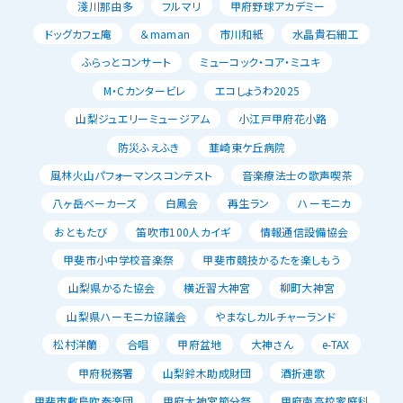
淺川那由多
フルマリ
甲府野球アカデミー
ドッグカフェ庵
＆maman
市川和紙
水晶貴石細工
ふらっとコンサート
ミューコック・コア・ミユキ
M・Cカンタービレ
エコしょうわ2025
山梨ジュエリーミュージアム
小江戸甲府花小路
防災ふえふき
韮崎東ケ丘病院
風林火山パフォーマンスコンテスト
音楽療法士の歌声喫茶
八ヶ岳ベーカーズ
白鳳会
再生ラン
ハーモニカ
おともたび
笛吹市100人カイギ
情報通信設備協会
甲斐市小中学校音楽祭
甲斐市競技かるたを楽しもう
山梨県かるた協会
横近習大神宮
柳町大神宮
山梨県ハーモニカ協議会
やまなしカルチャーランド
松村洋蘭
合唱
甲府盆地
大神さん
e-TAX
甲府税務署
山梨鈴木助成財団
酒折連歌
甲斐市敷島吹奏楽団
甲府大神宮節分祭
甲府南高校家庭科