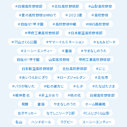
＃白根高校野球部
＃北杜高校野球部
＃山梨高校野球
＃夏の高校野球はNNSで
＃２０２３夏
＃高校野球
＃目指せ！甲子園
＃高校野球中継
＃NNS高校野球
＃甲府工業高校野球部
＃日本航空高校野球部
＃穴山さくら公園
＃サマーイルミネーション
＃もも＆ピーチ
＃スーシーエンティー
＃童謡
＃やまなしのうた
目指せ！甲子園
山梨高校野球
甲府工業高校野球部
日本航空高校野球部
北杜高校野球部
＃にじ
＃あいうえおにぎり
＃ローズジャルダン
＃北杜市
＃バラが咲いた
＃虹の彼方に
＃七夕
＃たなばたさま
＃根岸哲也
＃井上かおり
＃桃の花
白根高校野球部
発酵
童謡
やまなしのうた
ホーム開幕戦
女子サッカー
なでしこリーグ２部
FCふじざくら山梨
名山
ハンドボール
ラグビー
スーシーエンティー