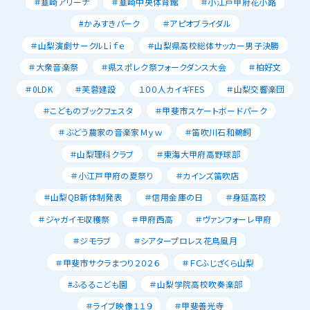
＃韮崎アリーナ
＃韮崎中央体育館
＃小江戸甲府花小路
#かみすきパーク
＃アピオブライダル
＃山梨演劇サークルLｉｆｅ
＃山梨県高校総体サッカー男子決勝
＃大衆音楽祭
＃県スポレク祭フォークダンス大会
＃柏好文
＃0LDK
＃芙蓉建設
１００人カイギFES
＃山梨交響楽団
＃こどものブックフェスタ
＃甲斐市スケートボードパーク
＃ぶどう農家の音楽家Ｍｙｗ
＃笛吹川石和鵜飼
＃山梨理科クラブ
＃東海大甲府高野球部
＃小江戸甲府の夏祭り
＃カインズ笛吹店
＃山梨QB新体制発表
＃信用金庫の日
＃身延高校
＃ジャガイモ収穫祭
＃甲府西高
＃ヴァンフォーレ甲府
＃ジモラブ
＃シアタープロレス花鳥風月
＃甲斐市サクラまつり２０２６
＃ＦＣふじざくら山梨
#ふるるこども園
＃山梨学院高校吹奏楽部
＃ライブ映像１１９
＃甲斐善光寺