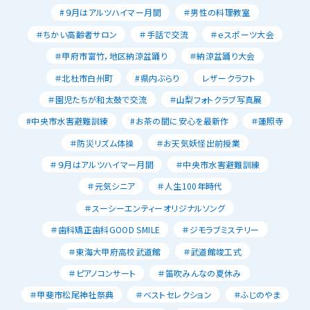
#９月はアルツハイマー月間
＃男性の料理教室
＃ちかい高齢者サロン
＃手話で交流
＃ｅスポーツ大会
＃甲府市富竹，地区納涼盆踊り
＃納涼盆踊り大会
＃北杜市白州町
#県内ぶらり
レザークラフト
＃園児たちが和太鼓で交流
＃山梨フォトクラブ写真展
#中央市水害避難訓練
#お茶の間に安心を最新作
＃蓮照寺
＃防災リズム体操
＃お天気妖怪出前授業
＃９月はアルツハイマー月間
＃中央市水害避難訓練
＃元気シニア
＃人生100年時代
＃スーシーエンティーオリジナルソング
＃歯科矯正歯科GOOD SMILE
＃ジモラブミステリー
＃東海大甲府高校武道館
＃武道館竣工式
＃ピアノコンサート
＃笛吹みんなの夏休み
＃甲斐市松尾神社祭典
＃ベストセレクション
＃ふじのやま