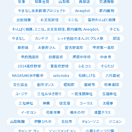
気象
知事会見
山梨県
再放送
交通情報
やまなし未来劇場プロジェクト
Aneqdot
郡内織物
出前授業
お天気妖怪
ミニSL
笛吹わんぱく相撲
わんぱく相撲，ミニSL，お天気妖怪，郡内織物，Aneqdot，
子ども
やまなし
カンテク
レッド吉田のまんぷくグルメ旅
部活
新府城
お新府さん
習志野高校
甲府第一高校
甲府西高校
巨摩高校
押原中学校
中央市
2024高校野球
夏高校野球
ふるさと
そらたび
NAGASAKI水中散歩
satonoka
松崎しげる
八代亜紀
文化協会
創作ダンス
昭和町
韮崎市
吹奏楽団
ユ・ジテ
三社みゆき祭り
一宮浅間神社
玉諸神社
三社神社
神輿
信玄堤
コーラス
太極拳
イ・ボヨン
花様年華
萌木の村
清里テラス
山梨銘醸
伊藤ひろの
北杜市
チョン・ソニ
ジニョン
チョン・ヒヨン
ソン・ジョンヒョン
小瀬スポーツ公園