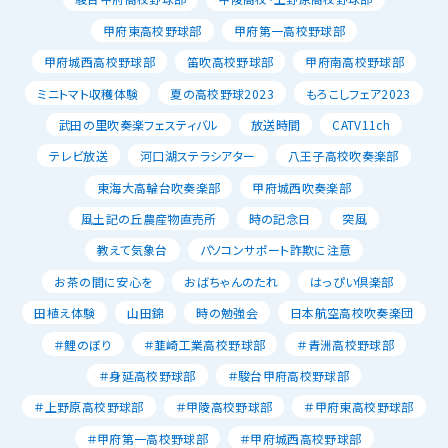
甲府東高校野球部
甲府第一高校野球部
甲府城西高校野球部
笛吹高校野球部
甲府南高校野球部
ミニトマト収穫体験
夏の高校野球2023
もろこしフェア2023
武田の里吹奏楽フェスティバル
放送時間
CATV11ch
テレビ放送
河口湖ステラシアター
八王子高校吹奏楽部
東海大高輪台吹奏楽部
甲府城西吹奏楽部
風土記の丘農産物直売所
時の記念日
突風
教えて気象台
パソコンサポート詐欺に注意
お茶の間に安心を
おばちゃんのたれ
はっぴい倶楽部
田植え体験
山田錦
時の勉強会
日本航空高校吹奏楽団
＃鯉のぼり
＃韮崎工業高校野球部
＃青洲高校野球部
＃身延高校野球部
＃駿台甲府高校野球部
＃上野原高校野球部
＃甲陵高校野球部
＃甲府東高校野球部
＃甲府第一高校野球部
＃甲府城西高校野球部