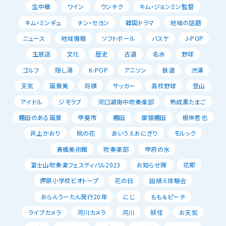
生中継
ワイン
ウンチク
キム・ジョンミン監督
キム・ミンギュ
チン・セヨン
韓国ドラマ
地域の話題
ニュース
地域情報
ソフトボール
バスケ
J-POP
生放送
文化
歴史
古道
名水
野球
ゴルフ
隠し湯
K-POP
アニソン
鉄道
渋滞
天気
風景美
将棋
サッカー
高校野球
登山
アイドル
ジモラブ
河口湖南中吹奏楽部
熟成黒たまご
棚田のある風景
甲斐市
棚田
御領棚田
根岸哲也
井上かおり
桃の花
あいうえおにぎり
モルック
青楓美術館
吹奏楽部
甲府の水
富士山吹奏楽フェスティバル2023
お知らせ隊
花耶
押原小学校ビオトープ
花の日
田植え体験会
おらんうーたん発行20年
にじ
もも＆ピーチ
ライブカメラ
河川カメラ
河川
妖怪
お天気