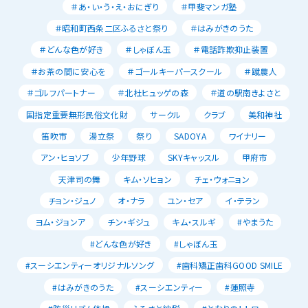
＃あ・い・う・え・おにぎり
＃甲斐マンガ塾
＃昭和町西条二区ふるさと祭り
＃はみがきのうた
＃どんな色が好き
＃しゃぼん玉
＃電話詐欺抑止装置
＃お茶の間に安心を
＃ゴールキーパースクール
＃蹴農人
＃ゴルフパートナー
＃北杜ヒュッゲの森
＃道の駅南きよさと
国指定重要無形民俗文化財
サークル
クラブ
美和神社
笛吹市
湯立祭
祭り
SADOYA
ワイナリー
アン・ヒョソブ
少年野球
SKYキャッスル
甲府市
天津司の舞
キム・ソヒョン
チェ・ウォニョン
チョン・ジュノ
オ・ナラ
ユン・セア
イ・テラン
ヨム・ジョンア
チン・ギジュ
キム・スルギ
#やまうた
#どんな色が好き
#しゃぼん玉
#スーシエンティーオリジナルソング
#歯科矯正歯科GOOD SMILE
#はみがきのうた
#スーシエンティー
#蓮照寺