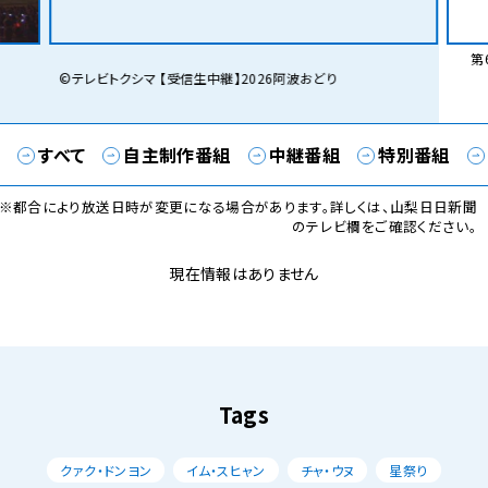
第6
©テレビトクシマ 【受信生中継】2026阿波おどり
すべて
自主制作番組
中継番組
特別番組
※都合により放送日時が変更になる場合があります。詳しくは、山梨日日新聞
のテレビ欄をご確認ください。
現在情報はありません
Tags
クァク・ドンヨン
イム・スヒャン
チャ・ウヌ
星祭り