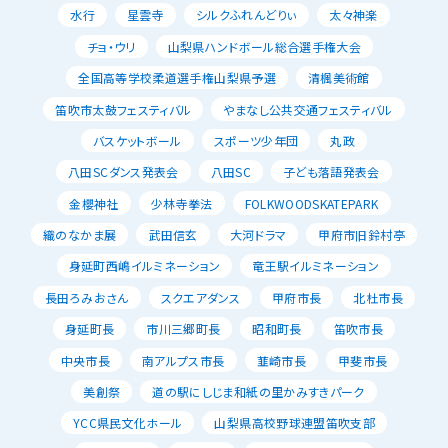
水行
星雲寺
シルクふれんどりぃ
太々神楽
チョ・ウリ
山梨県ハンドボール総合選手権大会
全国高等学校柔道選手権山梨県予選
清楓美術館
笛吹市太鼓フェスティバル
やまなし公共交通フェスティバル
バスケットボール
スポーツ少年団
丸政
八田SCダンス発表会
八田SC
子ども落語発表会
金櫻神社
少林寺拳法
FOLKWOODSKATEPARK
織のなかま展
武田信玄
大河ドラマ
甲府市旧鈴村亭
身延町西嶋イルミネーション
竜王駅イルミネーション
長田ろみおさん
スクエアダンス
甲府市長
北杜市長
身延町長
市川三郷町長
昭和町長
笛吹市長
中央市長
南アルプス市長
韮崎市長
甲斐市長
美創祭
道の駅にしじま和紙の里かみすきパーク
YCC県民文化ホール
山梨県高校野球連盟笛吹支部