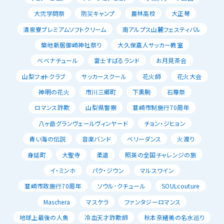
大弐学問祭
防災キャンプ
農林高校
大正琴
清泉寮プレミアムソフトクリーム
南アルプス山麓フェスティバル
築地新居御崎神社祭り
大久保嘉人サッカー教室
べべナチュール
富士すばるランド
お月見茶会
山梨フォトクラブ
サッカースクール
花火師
花火大会
神明の花火
市川三郷町
下黒駒
石尊祭
ロマンス詐欺
山梨県警察
韮崎市制施行70周年
八ヶ岳グランヴェールヴィンヤード
チョン・ジヒョン
青い海の伝説
音楽バンド
ベリーダンス
火渡り
身延町
大聖寺
柔道
照英の全国チャレンジの旅
イ・ミンホ
パク・ジウン
マルスワイン
韮崎市政施行70周年
ソウル･クチュール
SOULcouture
Maschera
マスケラ
ファンタジーロマンス
地球上最後の人魚
冷血天才詐欺師
秋本奈緒美の名水巡り