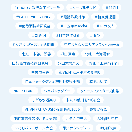
＃山梨中央銀行女子バレー部
＃ケーブルテレビ
＃11CH
＃GOOD VIBES ONLY
＃電話詐欺対策
＃和泉愛児園
＃葡萄酒技術研究会
＃十五華marche
＃JCカップ
＃コミCH
＃自主制作番組
＃山梨
＃かきまつり・まいもん朝市
甲府まちなかエリアプラットフォーム
北杜市本谷川渓谷
柳田藤寿
北杜市大滝湧水
山梨県食品技術研究会
穴山大賀ハス
お菓子工房ｍｉｍｉ
中央市弓道
第７回小江戸甲府の夏祭り
日本フォークダンス連盟山梨県支部
凉を求めて
INNER FLARE
ジャパンラグビー
クリーンファイターズ山梨
子ども水辺楽校
未来の荒川をつくる会
AMARIYAMAMUSICFESTIVAL2025
競技かるた
甲府南高校競技かるた支部
かるた甲子園
大和証券甲府
いそじバレーボール大会
甲州弁シンデレラ
はしば文庫