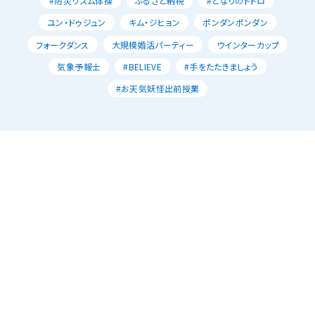
#防災リズム体操
ふるさと納税
#となりのトトロ
ユン・ドゥジュン
キム・ジヒョン
ポンダンポンダン
フォークダンス
大規模婚活パーティー
ウインターカップ
気象予報士
#BELIEVE
#手をたたきましょう
#お天気妖怪出前授業