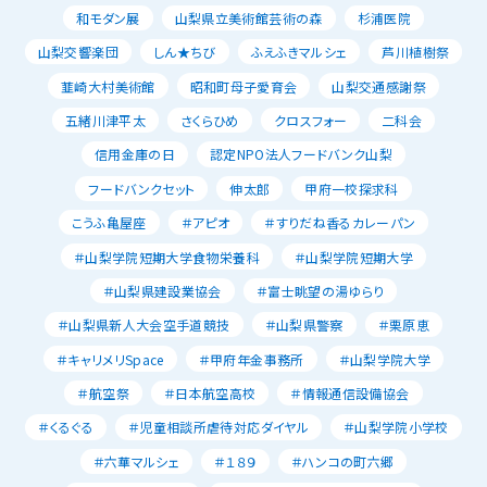
和モダン展
山梨県立美術館芸術の森
杉浦医院
山梨交響楽団
しん★ちび
ふえふきマルシェ
芦川植樹祭
韮崎大村美術館
昭和町母子愛育会
山梨交通感謝祭
五緒川津平太
さくらひめ
クロスフォー
二科会
信用金庫の日
認定NPO法人フードバンク山梨
フードバンクセット
伸太郎
甲府一校探求科
こうふ亀屋座
＃アピオ
＃すりだね香るカレーパン
＃山梨学院短期大学食物栄養科
＃山梨学院短期大学
＃山梨県建設業協会
＃富士眺望の湯ゆらり
＃山梨県新人大会空手道競技
＃山梨県警察
＃栗原恵
＃キャリメリSpace
＃甲府年金事務所
＃山梨学院大学
＃航空祭
＃日本航空高校
＃情報通信設備協会
＃くるぐる
＃児童相談所虐待対応ダイヤル
＃山梨学院小学校
＃六華マルシェ
＃１８９
＃ハンコの町六郷