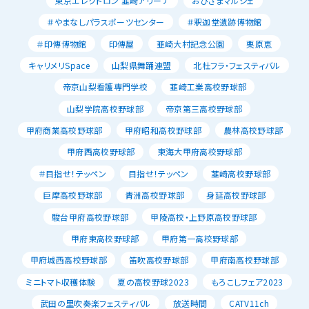
東京エレクトロン 韮崎アリーナ
おひさまマルシェ
＃やまなしパラスポーツセンター
＃釈迦堂遺跡博物館
＃印傳博物館
印傳屋
韮崎大村記念公園
栗原恵
キャリメリSpace
山梨県舞踊連盟
北杜フラ・フェスティバル
帝京山梨看護専門学校
韮崎工業高校野球部
山梨学院高校野球部
帝京第三高校野球部
甲府商業高校野球部
甲府昭和高校野球部
農林高校野球部
甲府西高校野球部
東海大甲府高校野球部
＃目指せ！テッペン
目指せ！テッペン
韮崎高校野球部
巨摩高校野球部
青洲高校野球部
身延高校野球部
駿台甲府高校野球部
甲陵高校・上野原高校野球部
甲府東高校野球部
甲府第一高校野球部
甲府城西高校野球部
笛吹高校野球部
甲府南高校野球部
ミニトマト収穫体験
夏の高校野球2023
もろこしフェア2023
武田の里吹奏楽フェスティバル
放送時間
CATV11ch