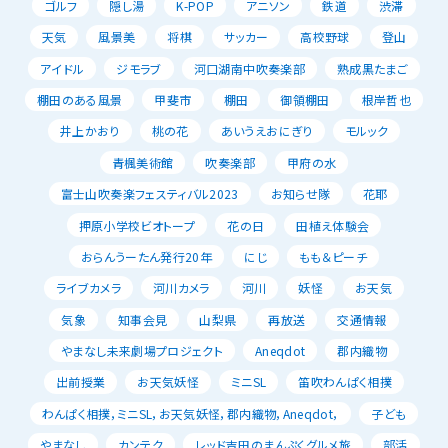
ゴルフ
隠し湯
K-POP
アニソン
鉄道
渋滞
天気
風景美
将棋
サッカー
高校野球
登山
アイドル
ジモラブ
河口湖南中吹奏楽部
熟成黒たまご
棚田のある風景
甲斐市
棚田
御領棚田
根岸哲也
井上かおり
桃の花
あいうえおにぎり
モルック
青楓美術館
吹奏楽部
甲府の水
富士山吹奏楽フェスティバル2023
お知らせ隊
花耶
押原小学校ビオトープ
花の日
田植え体験会
おらんうーたん発行20年
にじ
もも＆ピーチ
ライブカメラ
河川カメラ
河川
妖怪
お天気
気象
知事会見
山梨県
再放送
交通情報
やまなし未来劇場プロジェクト
Aneqdot
郡内織物
出前授業
お天気妖怪
ミニSL
笛吹わんぱく相撲
わんぱく相撲，ミニSL，お天気妖怪，郡内織物，Aneqdot，
子ども
やまなし
カンテク
レッド吉田のまんぷくグルメ旅
部活