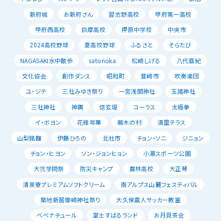
新府城
お新府さん
習志野高校
甲府第一高校
甲府西高校
巨摩高校
押原中学校
中央市
2024高校野球
夏高校野球
ふるさと
そらたび
NAGASAKI水中散歩
satonoka
松崎しげる
八代亜紀
文化協会
創作ダンス
昭和町
韮崎市
吹奏楽団
ユ・ジテ
三社みゆき祭り
一宮浅間神社
玉諸神社
三社神社
神輿
信玄堤
コーラス
太極拳
イ・ボヨン
花様年華
萌木の村
清里テラス
山梨銘醸
伊藤ひろの
北杜市
チョン・ソニ
ジニョン
チョン・ヒヨン
ソン・ジョンヒョン
小瀬スポーツ公園
大弐学問祭
防災キャンプ
農林高校
大正琴
清泉寮プレミアムソフトクリーム
南アルプス山麓フェスティバル
築地新居御崎神社祭り
大久保嘉人サッカー教室
べべナチュール
富士すばるランド
お月見茶会