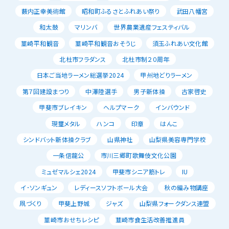
薮内正幸美術館
昭和町ふるさとふれあい祭り
武田八幡宮
和太鼓
マリンバ
世界農業遺産フェスティバル
韮崎平和観音
韮崎平和観音おそうじ
須玉ふれあい文化館
北杜市フラダンス
北杜市制２０周年
日本ご当地ラーメン総選挙2024
甲州地どりラーメン
第７回建設まつり
中澤陸選手
男子新体操
古家啓史
甲斐市ブレイキン
ヘルプマーク
インバウンド
現璽メタル
ハンコ
印章
はんこ
シンドバット新体操クラブ
山県神社
山梨県美容専門学校
一条信龍公
市川三郷町歌舞伎文化公園
ミュゼマルシェ2024
甲斐市シニア筋トレ
IU
イ･ソンギュン
レディースソフトボール大会
秋の編み物講座
凧づくり
甲斐上野城
ジャズ
山梨県フォークダンス連盟
韮崎市おせちレシピ
韮崎市食生活改善推進員