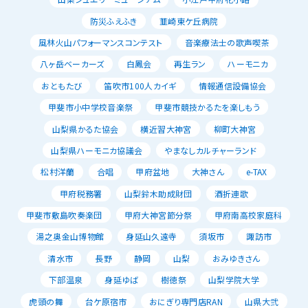
防災ふえふき
韮崎東ケ丘病院
風林火山パフォーマンスコンテスト
音楽療法士の歌声喫茶
八ヶ岳ベーカーズ
白鳳会
再生ラン
ハーモニカ
おともたび
笛吹市100人カイギ
情報通信設備協会
甲斐市小中学校音楽祭
甲斐市競技かるたを楽しもう
山梨県かるた協会
横近習大神宮
柳町大神宮
山梨県ハーモニカ協議会
やまなしカルチャーランド
松村洋蘭
合唱
甲府盆地
大神さん
e-TAX
甲府税務署
山梨鈴木助成財団
酒折連歌
甲斐市敷島吹奏楽団
甲府大神宮節分祭
甲府南高校家庭科
湯之奥金山博物館
身延山久遠寺
須坂市
諏訪市
清水市
長野
静岡
山梨
おみゆきさん
下部温泉
身延ゆば
樹徳祭
山梨学院大学
虎頭の舞
台ケ原宿市
おにぎり専門店RAN
山県大弐