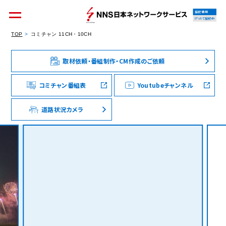
接続情報
IPv4で接続中
TOP
コミチャン 11CH・10CH
取材依頼・番組制作・CM作成のご依頼
個人のお客様
集合住宅オーナーの方
コミチャン番組表
Youtubeチャンネル
道路状況カメラ
法人のお客様
料金シミュレーション
資料請求