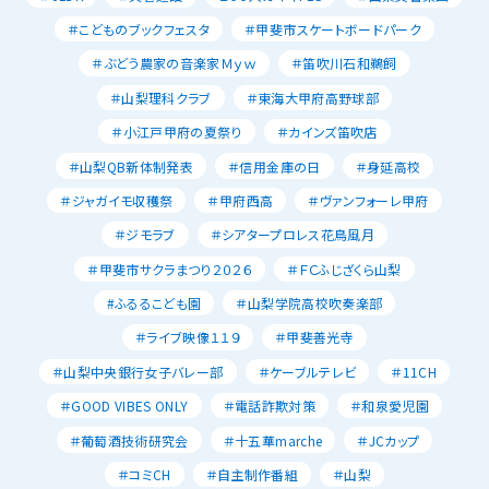
＃こどものブックフェスタ
＃甲斐市スケートボードパーク
＃ぶどう農家の音楽家Ｍｙｗ
＃笛吹川石和鵜飼
＃山梨理科クラブ
＃東海大甲府高野球部
＃小江戸甲府の夏祭り
＃カインズ笛吹店
＃山梨QB新体制発表
＃信用金庫の日
＃身延高校
＃ジャガイモ収穫祭
＃甲府西高
＃ヴァンフォーレ甲府
＃ジモラブ
＃シアタープロレス花鳥風月
＃甲斐市サクラまつり２０２６
＃ＦＣふじざくら山梨
#ふるるこども園
＃山梨学院高校吹奏楽部
＃ライブ映像１１９
＃甲斐善光寺
＃山梨中央銀行女子バレー部
＃ケーブルテレビ
＃11CH
＃GOOD VIBES ONLY
＃電話詐欺対策
＃和泉愛児園
＃葡萄酒技術研究会
＃十五華marche
＃JCカップ
＃コミCH
＃自主制作番組
＃山梨