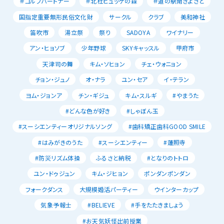
＃ゴルフパートナー
＃北杜ヒュッゲの森
＃道の駅南きよさと
国指定重要無形民俗文化財
サークル
クラブ
美和神社
笛吹市
湯立祭
祭り
SADOYA
ワイナリー
アン・ヒョソブ
少年野球
SKYキャッスル
甲府市
天津司の舞
キム・ソヒョン
チェ・ウォニョン
チョン・ジュノ
オ・ナラ
ユン・セア
イ・テラン
ヨム・ジョンア
チン・ギジュ
キム・スルギ
#やまうた
#どんな色が好き
#しゃぼん玉
#スーシエンティーオリジナルソング
#歯科矯正歯科GOOD SMILE
#はみがきのうた
#スーシエンティー
#蓮照寺
#防災リズム体操
ふるさと納税
#となりのトトロ
ユン・ドゥジュン
キム・ジヒョン
ポンダンポンダン
フォークダンス
大規模婚活パーティー
ウインターカップ
気象予報士
#BELIEVE
#手をたたきましょう
#お天気妖怪出前授業