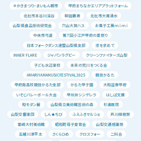
＃かきまつり・まいもん朝市
甲府まちなかエリアプラットフォーム
北杜市本谷川渓谷
柳田藤寿
北杜市大滝湧水
山梨県食品技術研究会
穴山大賀ハス
お菓子工房ｍｉｍｉ
中央市弓道
第７回小江戸甲府の夏祭り
日本フォークダンス連盟山梨県支部
凉を求めて
INNER FLARE
ジャパンラグビー
クリーンファイターズ山梨
子ども水辺楽校
未来の荒川をつくる会
AMARIYAMAMUSICFESTIVAL2025
競技かるた
甲府南高校競技かるた支部
かるた甲子園
大和証券甲府
いそじバレーボール大会
甲州弁シンデレラ
はしば文庫
和モダン展
山梨県立美術館芸術の森
杉浦医院
山梨交響楽団
しん★ちび
ふえふきマルシェ
芦川植樹祭
韮崎大村美術館
昭和町母子愛育会
山梨交通感謝祭
五緒川津平太
さくらひめ
クロスフォー
二科会