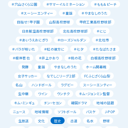
＃穴山さくら公園
＃サマーイルミネーション
＃もも＆ピーチ
＃スーシーエンティー
＃童謡
＃やまなしのうた
目指せ！甲子園
山梨高校野球
甲府工業高校野球部
日本航空高校野球部
北杜高校野球部
＃にじ
＃あいうえおにぎり
＃ローズジャルダン
＃北杜市
＃バラが咲いた
＃虹の彼方に
＃七夕
＃たなばたさま
＃根岸哲也
＃井上かおり
＃桃の花
白根高校野球部
発酵
童謡
やまなしのうた
ホーム開幕戦
女子サッカー
なでしこリーグ２部
FCふじざくら山梨
名山
ハンドボール
ラグビー
スーシーエンティー
生中継
ワイン
ウンチク
キム・ジョンミン監督
キム・ミンギュ
チン・セヨン
韓国ドラマ
地域の話題
ニュース
地域情報
ソフトボール
バスケ
J-POP
生放送
文化
歴史
古道
名水
野球