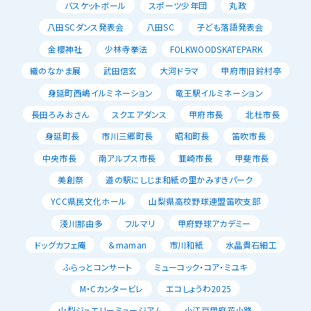
バスケットボール
スポーツ少年団
丸政
八田SCダンス発表会
八田SC
子ども落語発表会
金櫻神社
少林寺拳法
FOLKWOODSKATEPARK
織のなかま展
武田信玄
大河ドラマ
甲府市旧鈴村亭
身延町西嶋イルミネーション
竜王駅イルミネーション
長田ろみおさん
スクエアダンス
甲府市長
北杜市長
身延町長
市川三郷町長
昭和町長
笛吹市長
中央市長
南アルプス市長
韮崎市長
甲斐市長
美創祭
道の駅にしじま和紙の里かみすきパーク
YCC県民文化ホール
山梨県高校野球連盟笛吹支部
淺川那由多
フルマリ
甲府野球アカデミー
ドッグカフェ庵
＆maman
市川和紙
水晶貴石細工
ふらっとコンサート
ミューコック・コア・ミユキ
M・Cカンタービレ
エコしょうわ2025
山梨ジュエリーミュージアム
小江戸甲府花小路