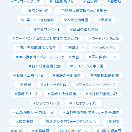
＃ニッコールクラブ
＃河西歩果さん
河西歩果
＃湖衣姫
＃信玄公まつり
＃甲斐市立保育園うたごえ集会
＃山梨ことぶき勧学院
＃みかさ幼稚園
＃甲府城
＃開花コンサート
＃武田の里音楽祭
＃フードバンク山梨こども支援プロジェクト
＃フードバンク山梨
＃市川三郷町町民合唱祭
＃田富北小
＃イカのおすし
＃NNS旗争奪レディースソフトボール大会
＃国の教育ローン
＃日本政策金融公庫
＃エコノミクス甲子園
＃お菓子工房mimi
＃東海大甲府高校
＃桔梗信玄餅銅像
＃桔梗屋
＃ストレッチゼロ
＃やまなしクィーンビーズ
＃韮崎アリーナ
＃韮崎中央体育館
＃小江戸甲府花小路
#かみすきパーク
＃アピオブライダル
＃山梨演劇サークルLｉｆｅ
＃山梨県高校総体サッカー男子決勝
＃大衆音楽祭
＃県スポレク祭フォークダンス大会
＃柏好文
＃0LDK
＃芙蓉建設
１００人カイギFES
＃山梨交響楽団