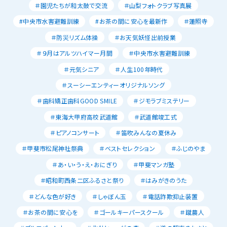
＃園児たちが和太鼓で交流
＃山梨フォトクラブ写真展
#中央市水害避難訓練
#お茶の間に安心を最新作
＃蓮照寺
＃防災リズム体操
＃お天気妖怪出前授業
＃９月はアルツハイマー月間
＃中央市水害避難訓練
＃元気シニア
＃人生100年時代
＃スーシーエンティーオリジナルソング
＃歯科矯正歯科GOOD SMILE
＃ジモラブミステリー
＃東海大甲府高校武道館
＃武道館竣工式
＃ピアノコンサート
＃笛吹みんなの夏休み
＃甲斐市松尾神社祭典
＃ベストセレクション
＃ふじのやま
＃あ・い・う・え・おにぎり
＃甲斐マンガ塾
＃昭和町西条二区ふるさと祭り
＃はみがきのうた
＃どんな色が好き
＃しゃぼん玉
＃電話詐欺抑止装置
＃お茶の間に安心を
＃ゴールキーパースクール
＃蹴農人