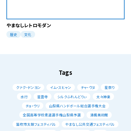
やまなしレトロモダン
歴史
文化
Tags
クァク・ドンヨン
イム・スヒャン
チャ・ウヌ
星祭り
水行
星雲寺
シルクふれんどりぃ
太々神楽
チョ・ウリ
山梨県ハンドボール総合選手権大会
全国高等学校柔道選手権山梨県予選
清楓美術館
笛吹市太鼓フェスティバル
やまなし公共交通フェスティバル