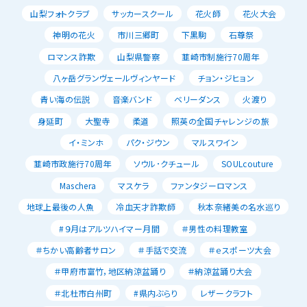
山梨フォトクラブ
サッカースクール
花火師
花火大会
神明の花火
市川三郷町
下黒駒
石尊祭
ロマンス詐欺
山梨県警察
韮崎市制施行70周年
八ヶ岳グランヴェールヴィンヤード
チョン・ジヒョン
青い海の伝説
音楽バンド
ベリーダンス
火渡り
身延町
大聖寺
柔道
照英の全国チャレンジの旅
イ・ミンホ
パク・ジウン
マルスワイン
韮崎市政施行70周年
ソウル･クチュール
SOULcouture
Maschera
マスケラ
ファンタジーロマンス
地球上最後の人魚
冷血天才詐欺師
秋本奈緒美の名水巡り
#９月はアルツハイマー月間
＃男性の料理教室
＃ちかい高齢者サロン
＃手話で交流
＃ｅスポーツ大会
＃甲府市富竹，地区納涼盆踊り
＃納涼盆踊り大会
＃北杜市白州町
#県内ぶらり
レザークラフト