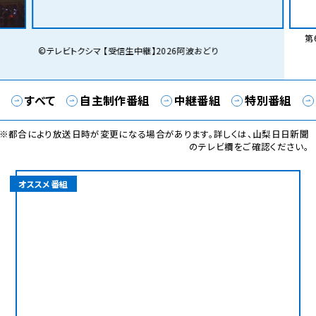
第6
©テレビトクシマ 【受信生中継】2026阿波おどり
すべて
自主制作番組
中継番組
特別番組
※都合により放送日時が変更になる場合があります。詳しくは、山梨日日新聞
のテレビ欄をご確認ください。
オススメ番組