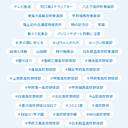
テレビ放送
河口湖ステラシアター
八王子高校吹奏楽部
東海大高輪台吹奏楽部
甲府城西吹奏楽部
風土記の丘農産物直売所
時の記念日
突風
教えて気象台
パソコンサポート詐欺に注意
お茶の間に安心を
おばちゃんのたれ
はっぴい倶楽部
田植え体験
山田錦
時の勉強会
日本航空高校吹奏楽団
＃鯉のぼり
＃韮崎工業高校野球部
＃青洲高校野球部
＃身延高校野球部
＃駿台甲府高校野球部
＃上野原高校野球部
＃甲陵高校野球部
＃甲府東高校野球部
＃甲府第一高校野球部
＃甲府城西高校野球部
＃白根高校野球部
＃北杜高校野球部
＃山梨高校野球
＃夏の高校野球はNNSで
＃２０２３夏
＃高校野球
＃目指せ！甲子園
＃高校野球中継
＃NNS高校野球
＃甲府工業高校野球部
＃日本航空高校野球部