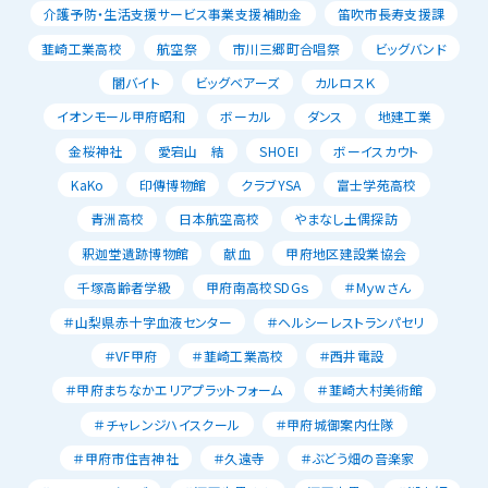
介護予防・生活支援サービス事業支援補助金
笛吹市長寿支援課
韮崎工業高校
航空祭
市川三郷町合唱祭
ビッグバンド
闇バイト
ビッグベアーズ
カルロスＫ
イオンモール甲府昭和
ボーカル
ダンス
地建工業
金桜神社
愛宕山 結
SHOEI
ボーイスカウト
KaKo
印傳博物館
クラブYSA
富士学苑高校
青洲高校
日本航空高校
やまなし土偶探訪
釈迦堂遺跡博物館
献血
甲府地区建設業協会
千塚高齢者学級
甲府南高校SDGｓ
＃Mｙwさん
＃山梨県赤十字血液センター
＃ヘルシーレストランパセリ
＃VF甲府
＃韮崎工業高校
＃西井電設
＃甲府まちなかエリアプラットフォーム
＃韮崎大村美術館
＃チャレンジハイスクール
＃甲府城御案内仕隊
＃甲府市住吉神社
＃久遠寺
＃ぶどう畑の音楽家