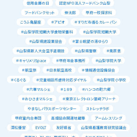
信用金庫の日
認定NPO法人フードバンク山梨
フードバンクセット
伸太郎
甲府一校探求科
こうふ亀屋座
＃アピオ
＃すりだね香るカレーパン
＃山梨学院短期大学食物栄養科
＃山梨学院短期大学
＃山梨県建設業協会
＃富士眺望の湯ゆらり
＃山梨県新人大会空手道競技
＃山梨県警察
＃栗原恵
＃キャリメリSpace
＃甲府年金事務所
＃山梨学院大学
＃航空祭
＃日本航空高校
＃情報通信設備協会
＃くるぐる
＃児童相談所虐待対応ダイヤル
＃山梨学院小学校
＃六華マルシェ
＃１８９
＃ハンコの町六郷
＃おひさまマルシェ
＃東京エレクトロン韮崎アリーナ
やまなしパラスポーツセンター
ストレッチラボ
甲府室内合奏団
高畑延命開運地蔵尊
アームレスリング
深松優宝
EVOLT
友好県省
山梨県看護教育研究協議会