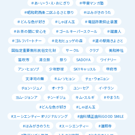
＃あ・い・う・え・おにぎり
＃甲斐マンガ塾
＃昭和町西条二区ふるさと祭り
＃はみがきのうた
＃どんな色が好き
＃しゃぼん玉
＃電話詐欺抑止装置
＃お茶の間に安心を
＃ゴールキーパースクール
＃蹴農人
＃ゴルフパートナー
＃北杜ヒュッゲの森
＃道の駅南きよさと
国指定重要無形民俗文化財
サークル
クラブ
美和神社
笛吹市
湯立祭
祭り
SADOYA
ワイナリー
アン・ヒョソブ
少年野球
SKYキャッスル
甲府市
天津司の舞
キム・ソヒョン
チェ・ウォニョン
チョン・ジュノ
オ・ナラ
ユン・セア
イ・テラン
ヨム・ジョンア
チン・ギジュ
キム・スルギ
#やまうた
#どんな色が好き
#しゃぼん玉
#スーシエンティーオリジナルソング
#歯科矯正歯科GOOD SMILE
#はみがきのうた
#スーシエンティー
#蓮照寺