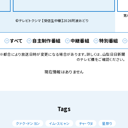
第6
©テレビトクシマ 【受信生中継】2026阿波おどり
すべて
自主制作番組
中継番組
特別番組
※都合により放送日時が変更になる場合があります。詳しくは、山梨日日新聞
のテレビ欄をご確認ください。
現在情報はありません
Tags
クァク・ドンヨン
イム・スヒャン
チャ・ウヌ
星祭り