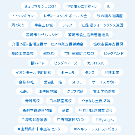
ミュゼマルシェ2024
甲斐市シニア筋トレ
IU
イ･ソンギュン
レディースソフトボール大会
秋の編み物講座
凧づくり
甲斐上野城
ジャズ
山梨県フォークダンス連盟
韮崎市おせちレシピ
韮崎市食生活改善推進員
介護予防・生活支援サービス事業支援補助金
笛吹市長寿支援課
韮崎工業高校
航空祭
市川三郷町合唱祭
ビッグバンド
闇バイト
ビッグベアーズ
カルロスＫ
イオンモール甲府昭和
ボーカル
ダンス
地建工業
金桜神社
愛宕山 結
SHOEI
ボーイスカウト
KaKo
印傳博物館
クラブYSA
富士学苑高校
青洲高校
日本航空高校
やまなし土偶探訪
釈迦堂遺跡博物館
献血
甲府地区建設業協会
千塚高齢者学級
甲府南高校SDGｓ
＃Mｙwさん
＃山梨県赤十字血液センター
＃ヘルシーレストランパセリ