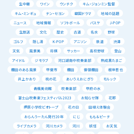
生中継
ワイン
ウンチク
キム・ジョンミン監督
キム・ミンギュ
チン・セヨン
韓国ドラマ
地域の話題
ニュース
地域情報
ソフトボール
バスケ
J-POP
生放送
文化
歴史
古道
名水
野球
ゴルフ
隠し湯
K-POP
アニソン
鉄道
渋滞
天気
風景美
将棋
サッカー
高校野球
登山
アイドル
ジモラブ
河口湖南中吹奏楽部
熟成黒たまご
棚田のある風景
甲斐市
棚田
御領棚田
根岸哲也
井上かおり
桃の花
あいうえおにぎり
モルック
青楓美術館
吹奏楽部
甲府の水
富士山吹奏楽フェスティバル2023
お知らせ隊
花耶
押原小学校ビオトープ
花の日
田植え体験会
おらんうーたん発行20年
にじ
もも＆ピーチ
ライブカメラ
河川カメラ
河川
妖怪
お天気