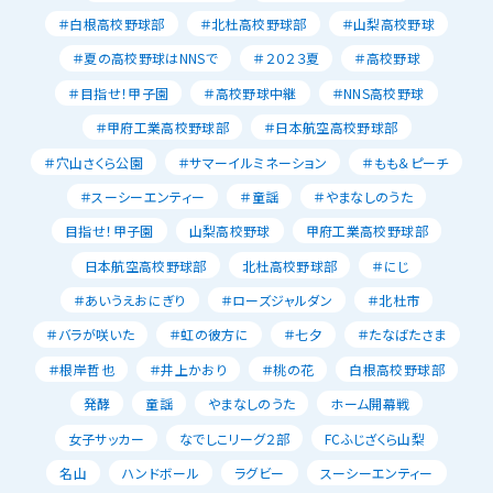
＃白根高校野球部
＃北杜高校野球部
＃山梨高校野球
＃夏の高校野球はNNSで
＃２０２３夏
＃高校野球
＃目指せ！甲子園
＃高校野球中継
＃NNS高校野球
＃甲府工業高校野球部
＃日本航空高校野球部
＃穴山さくら公園
＃サマーイルミネーション
＃もも＆ピーチ
＃スーシーエンティー
＃童謡
＃やまなしのうた
目指せ！甲子園
山梨高校野球
甲府工業高校野球部
日本航空高校野球部
北杜高校野球部
＃にじ
＃あいうえおにぎり
＃ローズジャルダン
＃北杜市
＃バラが咲いた
＃虹の彼方に
＃七夕
＃たなばたさま
＃根岸哲也
＃井上かおり
＃桃の花
白根高校野球部
発酵
童謡
やまなしのうた
ホーム開幕戦
女子サッカー
なでしこリーグ２部
FCふじざくら山梨
名山
ハンドボール
ラグビー
スーシーエンティー