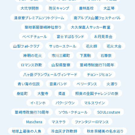
大弐学問祭
防災キャンプ
農林高校
大正琴
清泉寮プレミアムソフトクリーム
南アルプス山麓フェスティバル
築地新居御崎神社祭り
大久保嘉人サッカー教室
べべナチュール
富士すばるランド
お月見茶会
山梨フォトクラブ
サッカースクール
花火師
花火大会
神明の花火
市川三郷町
下黒駒
石尊祭
ロマンス詐欺
山梨県警察
韮崎市制施行70周年
八ヶ岳グランヴェールヴィンヤード
チョン・ジヒョン
青い海の伝説
音楽バンド
ベリーダンス
火渡り
身延町
大聖寺
柔道
照英の全国チャレンジの旅
イ・ミンホ
パク・ジウン
マルスワイン
韮崎市政施行70周年
ソウル･クチュール
SOULcouture
Maschera
マスケラ
ファンタジーロマンス
地球上最後の人魚
冷血天才詐欺師
秋本奈緒美の名水巡り