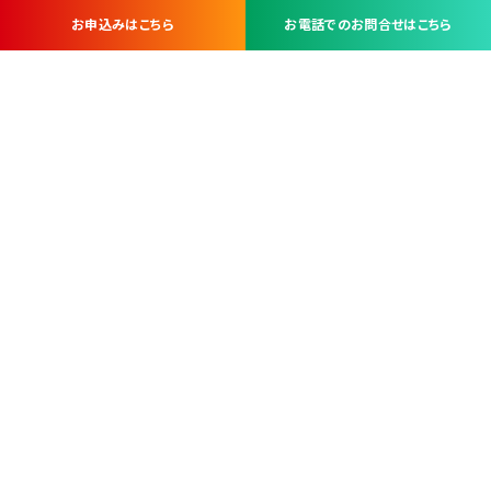
お申込みはこちら
お電話でのお問合せはこちら
お問い合わせ・お申し込みは
※当社は山梨県内 7 市 3 町を対象にケーブルテレビ・インターネ
ットサービスを提供する会社です。
総合受電窓口
コンタクトセンター
TEL.055-251-7111
甲府市北口2-14-14
MAP
＜電話＞ 月～金 9：00～19：00、（土・日・祝日）9：00～17：00
＜窓口＞ 月～土 9：00～16：30 ※日・祝日を除く
本社営業部