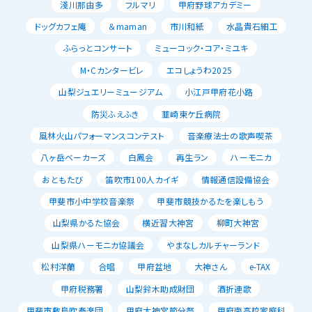
淺川那由多
フルマリ
甲府野球アカデミー
ドッグカフェ庵
＆maman
市川和紙
水晶貴石細工
ふらっとコンサート
ミューコック・コア・ミユキ
M・Cカンタービレ
エコしょうわ2025
山梨ジュエリーミュージアム
小江戸甲府花小路
防災ふえふき
韮崎東ケ丘病院
風林火山パフォーマンスコンテスト
音楽療法士の歌声喫茶
八ヶ岳ベーカーズ
白鳳会
再生ラン
ハーモニカ
おともたび
笛吹市100人カイギ
情報通信設備協会
甲斐市小中学校音楽祭
甲斐市競技かるたを楽しもう
山梨県かるた協会
横近習大神宮
柳町大神宮
山梨県ハーモニカ協議会
やまなしカルチャーランド
松村洋蘭
合唱
甲府盆地
大神さん
e-TAX
甲府税務署
山梨鈴木助成財団
酒折連歌
甲斐市敷島吹奏楽団
甲府大神宮節分祭
甲府南高校家庭科