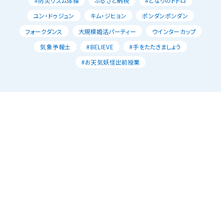
#防災リズム体操
ふるさと納税
#となりのトトロ
ユン・ドゥジュン
キム・ジヒョン
ポンダンポンダン
フォークダンス
大規模婚活パーティー
ウインターカップ
気象予報士
#BELIEVE
#手をたたきましょう
#お天気妖怪出前授業