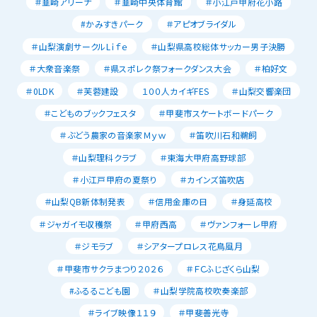
＃韮崎アリーナ
＃韮崎中央体育館
＃小江戸甲府花小路
#かみすきパーク
＃アピオブライダル
＃山梨演劇サークルLｉｆｅ
＃山梨県高校総体サッカー男子決勝
＃大衆音楽祭
＃県スポレク祭フォークダンス大会
＃柏好文
＃0LDK
＃芙蓉建設
１００人カイギFES
＃山梨交響楽団
＃こどものブックフェスタ
＃甲斐市スケートボードパーク
＃ぶどう農家の音楽家Ｍｙｗ
＃笛吹川石和鵜飼
＃山梨理科クラブ
＃東海大甲府高野球部
＃小江戸甲府の夏祭り
＃カインズ笛吹店
＃山梨QB新体制発表
＃信用金庫の日
＃身延高校
＃ジャガイモ収穫祭
＃甲府西高
＃ヴァンフォーレ甲府
＃ジモラブ
＃シアタープロレス花鳥風月
＃甲斐市サクラまつり２０２６
＃ＦＣふじざくら山梨
#ふるるこども園
＃山梨学院高校吹奏楽部
＃ライブ映像１１９
＃甲斐善光寺