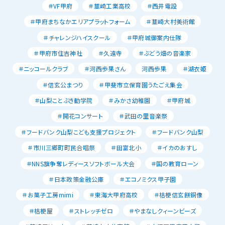
＃VF甲府
＃韮崎工業高校
＃西井電設
＃甲府まちなかエリアプラットフォーム
＃韮崎大村美術館
＃チャレンジハイスクール
＃甲府城御案内仕隊
＃甲府市住吉神社
＃久遠寺
＃ぶどう畑の音楽家
＃ニッコールクラブ
＃河西歩果さん
河西歩果
＃湖衣姫
＃信玄公まつり
＃甲斐市立保育園うたごえ集会
＃山梨ことぶき勧学院
＃みかさ幼稚園
＃甲府城
＃開花コンサート
＃武田の里音楽祭
＃フードバンク山梨こども支援プロジェクト
＃フードバンク山梨
＃市川三郷町町民合唱祭
＃田富北小
＃イカのおすし
＃NNS旗争奪レディースソフトボール大会
＃国の教育ローン
＃日本政策金融公庫
＃エコノミクス甲子園
＃お菓子工房mimi
＃東海大甲府高校
＃桔梗信玄餅銅像
＃桔梗屋
＃ストレッチゼロ
＃やまなしクィーンビーズ