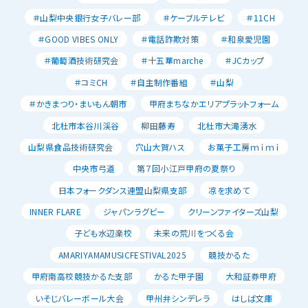
＃山梨中央銀行女子バレー部
＃ケーブルテレビ
＃11CH
＃GOOD VIBES ONLY
＃電話詐欺対策
＃和泉愛児園
＃葡萄酒技術研究会
＃十五華marche
＃JCカップ
＃コミCH
＃自主制作番組
＃山梨
＃かきまつり・まいもん朝市
甲府まちなかエリアプラットフォーム
北杜市本谷川渓谷
柳田藤寿
北杜市大滝湧水
山梨県食品技術研究会
穴山大賀ハス
お菓子工房ｍｉｍｉ
中央市弓道
第７回小江戸甲府の夏祭り
日本フォークダンス連盟山梨県支部
凉を求めて
INNER FLARE
ジャパンラグビー
クリーンファイターズ山梨
子ども水辺楽校
未来の荒川をつくる会
AMARIYAMAMUSICFESTIVAL2025
競技かるた
甲府南高校競技かるた支部
かるた甲子園
大和証券甲府
いそじバレーボール大会
甲州弁シンデレラ
はしば文庫