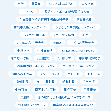
水行
星雲寺
シルクふれんどりぃ
太々神楽
チョ・ウリ
山梨県ハンドボール総合選手権大会
全国高等学校柔道選手権山梨県予選
清楓美術館
笛吹市太鼓フェスティバル
やまなし公共交通フェスティバル
バスケットボール
スポーツ少年団
丸政
八田SCダンス発表会
八田SC
子ども落語発表会
金櫻神社
少林寺拳法
FOLKWOODSKATEPARK
織のなかま展
武田信玄
大河ドラマ
甲府市旧鈴村亭
身延町西嶋イルミネーション
竜王駅イルミネーション
長田ろみおさん
スクエアダンス
甲府市長
北杜市長
身延町長
市川三郷町長
昭和町長
笛吹市長
中央市長
南アルプス市長
韮崎市長
甲斐市長
美創祭
道の駅にしじま和紙の里かみすきパーク
YCC県民文化ホール
山梨県高校野球連盟笛吹支部