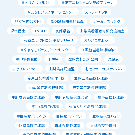
＃おひさまマルシェ
＃東京エレクトロン韮崎アリーナ
やまなしパラスポーツセンター
ストレッチラボ
甲府室内合奏団
高畑延命開運地蔵尊
アームレスリング
深松優宝
EVOLT
友好県省
山梨県看護教育研究協議会
東京エレクトロン 韮崎アリーナ
おひさまマルシェ
＃やまなしパラスポーツセンター
＃釈迦堂遺跡博物館
＃印傳博物館
印傳屋
韮崎大村記念公園
栗原恵
キャリメリSpace
山梨県舞踊連盟
北杜フラ・フェスティバル
帝京山梨看護専門学校
韮崎工業高校野球部
山梨学院高校野球部
帝京第三高校野球部
甲府商業高校野球部
甲府昭和高校野球部
農林高校野球部
甲府西高校野球部
東海大甲府高校野球部
＃目指せ！テッペン
目指せ！テッペン
韮崎高校野球部
巨摩高校野球部
青洲高校野球部
身延高校野球部
駿台甲府高校野球部
甲陵高校・上野原高校野球部