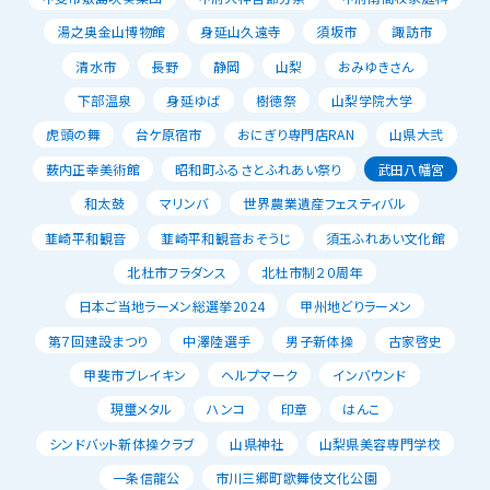
湯之奥金山博物館
身延山久遠寺
須坂市
諏訪市
清水市
長野
静岡
山梨
おみゆきさん
下部温泉
身延ゆば
樹徳祭
山梨学院大学
虎頭の舞
台ケ原宿市
おにぎり専門店RAN
山県大弐
薮内正幸美術館
昭和町ふるさとふれあい祭り
武田八幡宮
和太鼓
マリンバ
世界農業遺産フェスティバル
韮崎平和観音
韮崎平和観音おそうじ
須玉ふれあい文化館
北杜市フラダンス
北杜市制２０周年
日本ご当地ラーメン総選挙2024
甲州地どりラーメン
第７回建設まつり
中澤陸選手
男子新体操
古家啓史
甲斐市ブレイキン
ヘルプマーク
インバウンド
現璽メタル
ハンコ
印章
はんこ
シンドバット新体操クラブ
山県神社
山梨県美容専門学校
一条信龍公
市川三郷町歌舞伎文化公園