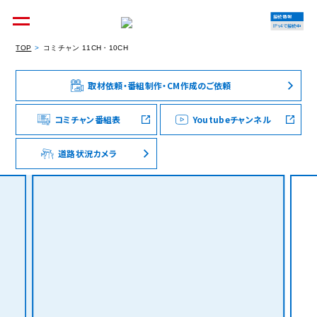
接続情報
IPv4で接続中
TOP
コミチャン 11CH・10CH
取材依頼・番組制作・CM作成のご依頼
個人のお客様
集合住宅オーナーの方
コミチャン番組表
Youtubeチャンネル
道路状況カメラ
法人のお客様
料金シミュレーション
資料請求