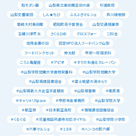
和モダン展
山梨県立美術館芸術の森
杉浦医院
山梨交響楽団
しん★ちび
ふえふきマルシェ
芦川植樹祭
韮崎大村美術館
昭和町母子愛育会
山梨交通感謝祭
五緒川津平太
さくらひめ
クロスフォー
二科会
信用金庫の日
認定NPO法人フードバンク山梨
フードバンクセット
伸太郎
甲府一校探求科
こうふ亀屋座
＃アピオ
＃すりだね香るカレーパン
＃山梨学院短期大学食物栄養科
＃山梨学院短期大学
＃山梨県建設業協会
＃富士眺望の湯ゆらり
＃山梨県新人大会空手道競技
＃山梨県警察
＃栗原恵
＃キャリメリSpace
＃甲府年金事務所
＃山梨学院大学
＃航空祭
＃日本航空高校
＃情報通信設備協会
＃くるぐる
＃児童相談所虐待対応ダイヤル
＃山梨学院小学校
＃六華マルシェ
＃１８９
＃ハンコの町六郷