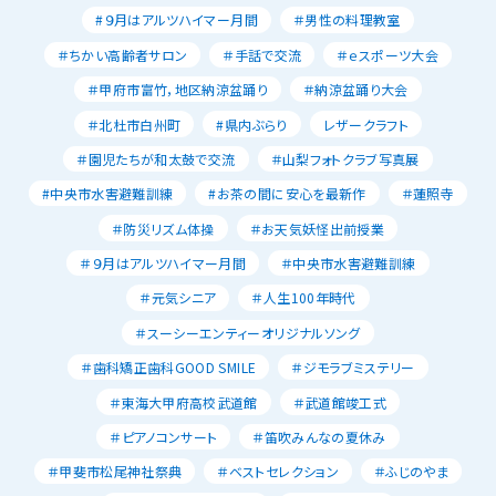
#９月はアルツハイマー月間
＃男性の料理教室
＃ちかい高齢者サロン
＃手話で交流
＃ｅスポーツ大会
＃甲府市富竹，地区納涼盆踊り
＃納涼盆踊り大会
＃北杜市白州町
#県内ぶらり
レザークラフト
＃園児たちが和太鼓で交流
＃山梨フォトクラブ写真展
#中央市水害避難訓練
#お茶の間に安心を最新作
＃蓮照寺
＃防災リズム体操
＃お天気妖怪出前授業
＃９月はアルツハイマー月間
＃中央市水害避難訓練
＃元気シニア
＃人生100年時代
＃スーシーエンティーオリジナルソング
＃歯科矯正歯科GOOD SMILE
＃ジモラブミステリー
＃東海大甲府高校武道館
＃武道館竣工式
＃ピアノコンサート
＃笛吹みんなの夏休み
＃甲斐市松尾神社祭典
＃ベストセレクション
＃ふじのやま