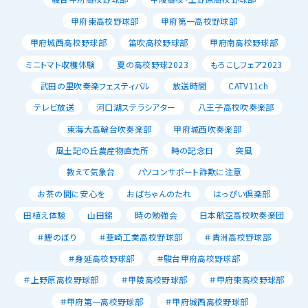
甲府東高校野球部
甲府第一高校野球部
甲府城西高校野球部
笛吹高校野球部
甲府南高校野球部
ミニトマト収穫体験
夏の高校野球2023
もろこしフェア2023
武田の里吹奏楽フェスティバル
放送時間
CATV11ch
テレビ放送
河口湖ステラシアター
八王子高校吹奏楽部
東海大高輪台吹奏楽部
甲府城西吹奏楽部
風土記の丘農産物直売所
時の記念日
突風
教えて気象台
パソコンサポート詐欺に注意
お茶の間に安心を
おばちゃんのたれ
はっぴい倶楽部
田植え体験
山田錦
時の勉強会
日本航空高校吹奏楽団
＃鯉のぼり
＃韮崎工業高校野球部
＃青洲高校野球部
＃身延高校野球部
＃駿台甲府高校野球部
＃上野原高校野球部
＃甲陵高校野球部
＃甲府東高校野球部
＃甲府第一高校野球部
＃甲府城西高校野球部