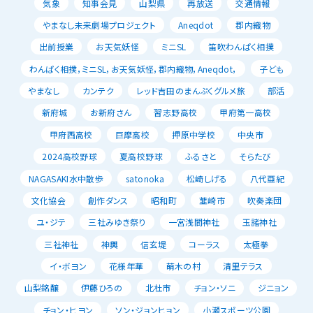
気象
知事会見
山梨県
再放送
交通情報
やまなし未来劇場プロジェクト
Aneqdot
郡内織物
出前授業
お天気妖怪
ミニSL
笛吹わんぱく相撲
わんぱく相撲，ミニSL，お天気妖怪，郡内織物，Aneqdot，
子ども
やまなし
カンテク
レッド吉田のまんぷくグルメ旅
部活
新府城
お新府さん
習志野高校
甲府第一高校
甲府西高校
巨摩高校
押原中学校
中央市
2024高校野球
夏高校野球
ふるさと
そらたび
NAGASAKI水中散歩
satonoka
松崎しげる
八代亜紀
文化協会
創作ダンス
昭和町
韮崎市
吹奏楽団
ユ・ジテ
三社みゆき祭り
一宮浅間神社
玉諸神社
三社神社
神輿
信玄堤
コーラス
太極拳
イ・ボヨン
花様年華
萌木の村
清里テラス
山梨銘醸
伊藤ひろの
北杜市
チョン・ソニ
ジニョン
チョン・ヒヨン
ソン・ジョンヒョン
小瀬スポーツ公園