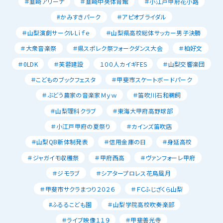
＃韮崎アリーナ
＃韮崎中央体育館
＃小江戸甲府花小路
#かみすきパーク
＃アピオブライダル
＃山梨演劇サークルLｉｆｅ
＃山梨県高校総体サッカー男子決勝
＃大衆音楽祭
＃県スポレク祭フォークダンス大会
＃柏好文
＃0LDK
＃芙蓉建設
１００人カイギFES
＃山梨交響楽団
＃こどものブックフェスタ
＃甲斐市スケートボードパーク
＃ぶどう農家の音楽家Ｍｙｗ
＃笛吹川石和鵜飼
＃山梨理科クラブ
＃東海大甲府高野球部
＃小江戸甲府の夏祭り
＃カインズ笛吹店
＃山梨QB新体制発表
＃信用金庫の日
＃身延高校
＃ジャガイモ収穫祭
＃甲府西高
＃ヴァンフォーレ甲府
＃ジモラブ
＃シアタープロレス花鳥風月
＃甲斐市サクラまつり２０２６
＃ＦＣふじざくら山梨
#ふるるこども園
＃山梨学院高校吹奏楽部
＃ライブ映像１１９
＃甲斐善光寺