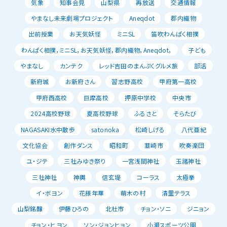
気象
知事会見
山梨県
再放送
交通情報
やまなし未来劇場プロジェクト
Aneqdot
郡内織物
出前授業
お天気妖怪
ミニSL
笛吹わんぱく相撲
わんぱく相撲，ミニSL，お天気妖怪，郡内織物，Aneqdot，
子ども
やまなし
カンテク
レッド吉田のまんぷくグルメ旅
部活
新府城
お新府さん
習志野高校
甲府第一高校
甲府西高校
巨摩高校
押原中学校
中央市
2024高校野球
夏高校野球
ふるさと
そらたび
NAGASAKI水中散歩
satonoka
松崎しげる
八代亜紀
文化協会
創作ダンス
昭和町
韮崎市
吹奏楽団
ユ・ジテ
三社みゆき祭り
一宮浅間神社
玉諸神社
三社神社
神輿
信玄堤
コーラス
太極拳
イ・ボヨン
花様年華
萌木の村
清里テラス
山梨銘醸
伊藤ひろの
北杜市
チョン・ソニ
ジニョン
チョン・ヒヨン
ソン・ジョンヒョン
小瀬スポーツ公園