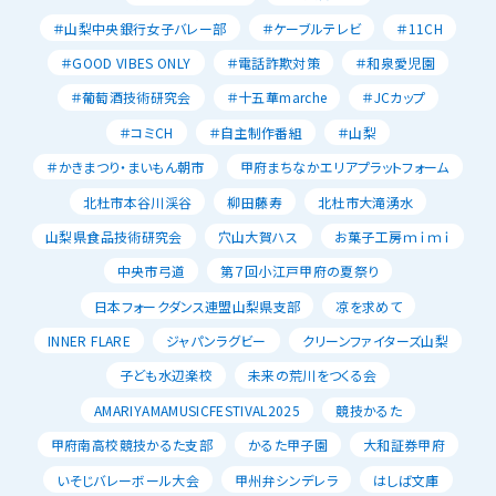
＃山梨中央銀行女子バレー部
＃ケーブルテレビ
＃11CH
＃GOOD VIBES ONLY
＃電話詐欺対策
＃和泉愛児園
＃葡萄酒技術研究会
＃十五華marche
＃JCカップ
＃コミCH
＃自主制作番組
＃山梨
＃かきまつり・まいもん朝市
甲府まちなかエリアプラットフォーム
北杜市本谷川渓谷
柳田藤寿
北杜市大滝湧水
山梨県食品技術研究会
穴山大賀ハス
お菓子工房ｍｉｍｉ
中央市弓道
第７回小江戸甲府の夏祭り
日本フォークダンス連盟山梨県支部
凉を求めて
INNER FLARE
ジャパンラグビー
クリーンファイターズ山梨
子ども水辺楽校
未来の荒川をつくる会
AMARIYAMAMUSICFESTIVAL2025
競技かるた
甲府南高校競技かるた支部
かるた甲子園
大和証券甲府
いそじバレーボール大会
甲州弁シンデレラ
はしば文庫