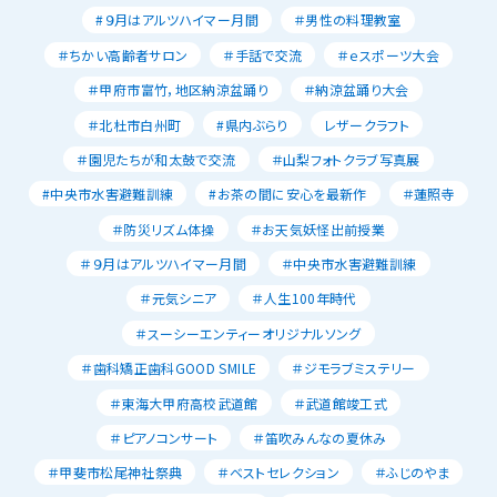
#９月はアルツハイマー月間
＃男性の料理教室
＃ちかい高齢者サロン
＃手話で交流
＃ｅスポーツ大会
＃甲府市富竹，地区納涼盆踊り
＃納涼盆踊り大会
＃北杜市白州町
#県内ぶらり
レザークラフト
＃園児たちが和太鼓で交流
＃山梨フォトクラブ写真展
#中央市水害避難訓練
#お茶の間に安心を最新作
＃蓮照寺
＃防災リズム体操
＃お天気妖怪出前授業
＃９月はアルツハイマー月間
＃中央市水害避難訓練
＃元気シニア
＃人生100年時代
＃スーシーエンティーオリジナルソング
＃歯科矯正歯科GOOD SMILE
＃ジモラブミステリー
＃東海大甲府高校武道館
＃武道館竣工式
＃ピアノコンサート
＃笛吹みんなの夏休み
＃甲斐市松尾神社祭典
＃ベストセレクション
＃ふじのやま