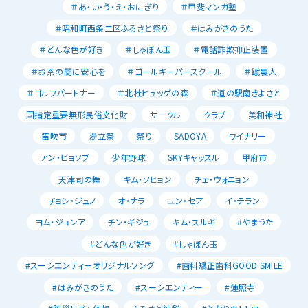
＃あ・い・う・え・おにぎり
＃甲斐マンガ塾
＃昭和町西条二区ふるさと祭り
＃はみがきのうた
＃どんな色が好き
＃しゃぼん玉
＃電話詐欺抑止装置
＃お茶の間に安心を
＃ゴールキーパースクール
＃蹴農人
＃ゴルフパートナー
＃北杜ヒュッゲの森
＃道の駅南きよさと
国指定重要無形民俗文化財
サークル
クラブ
美和神社
笛吹市
湯立祭
祭り
SADOYA
ワイナリー
アン・ヒョソブ
少年野球
SKYキャッスル
甲府市
天津司の舞
キム・ソヒョン
チェ・ウォニョン
チョン・ジュノ
オ・ナラ
ユン・セア
イ・テラン
ヨム・ジョンア
チン・ギジュ
キム・スルギ
#やまうた
#どんな色が好き
#しゃぼん玉
#スーシエンティーオリジナルソング
#歯科矯正歯科GOOD SMILE
#はみがきのうた
#スーシエンティー
#蓮照寺