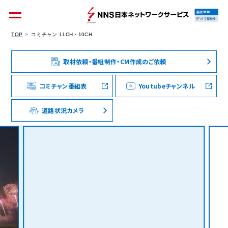
接続情報
IPv4で接続中
TOP
コミチャン 11CH・10CH
取材依頼・番組制作・CM作成のご依頼
個人のお客様
集合住宅オーナーの方
コミチャン番組表
Youtubeチャンネル
道路状況カメラ
法人のお客様
料金シミュレーション
資料請求