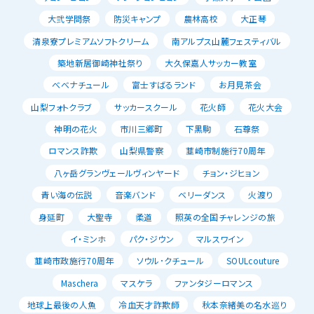
大弐学問祭
防災キャンプ
農林高校
大正琴
清泉寮プレミアムソフトクリーム
南アルプス山麓フェスティバル
築地新居御崎神社祭り
大久保嘉人サッカー教室
べべナチュール
富士すばるランド
お月見茶会
山梨フォトクラブ
サッカースクール
花火師
花火大会
神明の花火
市川三郷町
下黒駒
石尊祭
ロマンス詐欺
山梨県警察
韮崎市制施行70周年
八ヶ岳グランヴェールヴィンヤード
チョン・ジヒョン
青い海の伝説
音楽バンド
ベリーダンス
火渡り
身延町
大聖寺
柔道
照英の全国チャレンジの旅
イ・ミンホ
パク・ジウン
マルスワイン
韮崎市政施行70周年
ソウル･クチュール
SOULcouture
Maschera
マスケラ
ファンタジーロマンス
地球上最後の人魚
冷血天才詐欺師
秋本奈緒美の名水巡り