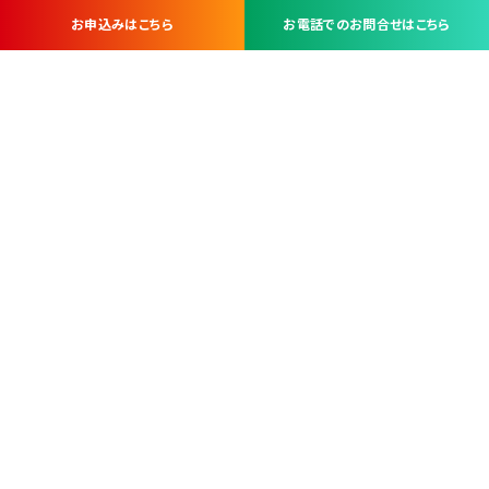
お申込みはこちら
お電話でのお問合せはこちら
お問い合わせ・お申し込みは
※当社は山梨県内 7 市 3 町を対象にケーブルテレビ・インターネ
ットサービスを提供する会社です。
総合受電窓口
コンタクトセンター
TEL.055-251-7111
甲府市北口2-14-14
MAP
＜電話＞ 月～金 9：00～19：00、（土・日・祝日）9：00～17：00
＜窓口＞ 月～土 9：00～16：30 ※日・祝日を除く
本社営業部