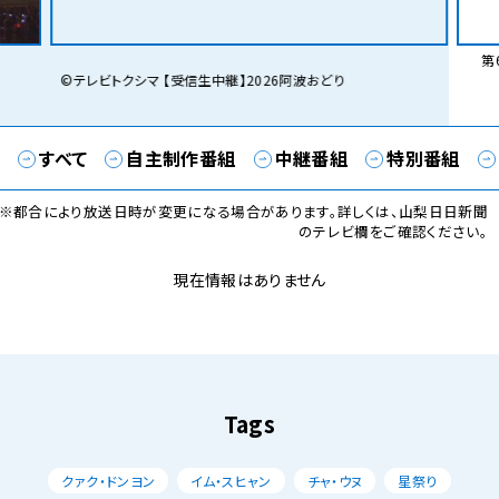
第6
©テレビトクシマ 【受信生中継】2026阿波おどり
すべて
自主制作番組
中継番組
特別番組
※都合により放送日時が変更になる場合があります。詳しくは、山梨日日新聞
のテレビ欄をご確認ください。
現在情報はありません
Tags
クァク・ドンヨン
イム・スヒャン
チャ・ウヌ
星祭り