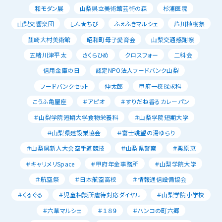
和モダン展
山梨県立美術館芸術の森
杉浦医院
山梨交響楽団
しん★ちび
ふえふきマルシェ
芦川植樹祭
韮崎大村美術館
昭和町母子愛育会
山梨交通感謝祭
五緒川津平太
さくらひめ
クロスフォー
二科会
信用金庫の日
認定NPO法人フードバンク山梨
フードバンクセット
伸太郎
甲府一校探求科
こうふ亀屋座
＃アピオ
＃すりだね香るカレーパン
＃山梨学院短期大学食物栄養科
＃山梨学院短期大学
＃山梨県建設業協会
＃富士眺望の湯ゆらり
＃山梨県新人大会空手道競技
＃山梨県警察
＃栗原恵
＃キャリメリSpace
＃甲府年金事務所
＃山梨学院大学
＃航空祭
＃日本航空高校
＃情報通信設備協会
＃くるぐる
＃児童相談所虐待対応ダイヤル
＃山梨学院小学校
＃六華マルシェ
＃１８９
＃ハンコの町六郷