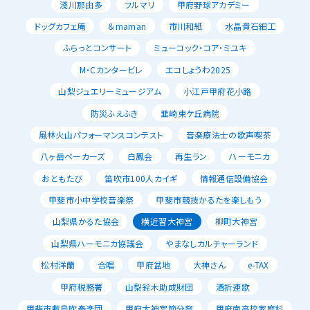
淺川那由多
フルマリ
甲府野球アカデミー
ドッグカフェ庵
＆maman
市川和紙
水晶貴石細工
ふらっとコンサート
ミューコック・コア・ミユキ
M・Cカンタービレ
エコしょうわ2025
山梨ジュエリーミュージアム
小江戸甲府花小路
防災ふえふき
韮崎東ケ丘病院
風林火山パフォーマンスコンテスト
音楽療法士の歌声喫茶
八ヶ岳ベーカーズ
白鳳会
再生ラン
ハーモニカ
おともたび
笛吹市100人カイギ
情報通信設備協会
甲斐市小中学校音楽祭
甲斐市競技かるたを楽しもう
山梨県かるた協会
横近習大神宮
柳町大神宮
山梨県ハーモニカ協議会
やまなしカルチャーランド
松村洋蘭
合唱
甲府盆地
大神さん
e-TAX
甲府税務署
山梨鈴木助成財団
酒折連歌
甲斐市敷島吹奏楽団
甲府大神宮節分祭
甲府南高校家庭科