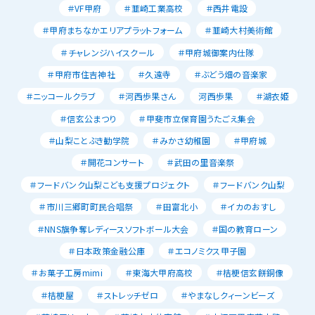
＃VF甲府
＃韮崎工業高校
＃西井電設
＃甲府まちなかエリアプラットフォーム
＃韮崎大村美術館
＃チャレンジハイスクール
＃甲府城御案内仕隊
＃甲府市住吉神社
＃久遠寺
＃ぶどう畑の音楽家
＃ニッコールクラブ
＃河西歩果さん
河西歩果
＃湖衣姫
＃信玄公まつり
＃甲斐市立保育園うたごえ集会
＃山梨ことぶき勧学院
＃みかさ幼稚園
＃甲府城
＃開花コンサート
＃武田の里音楽祭
＃フードバンク山梨こども支援プロジェクト
＃フードバンク山梨
＃市川三郷町町民合唱祭
＃田富北小
＃イカのおすし
＃NNS旗争奪レディースソフトボール大会
＃国の教育ローン
＃日本政策金融公庫
＃エコノミクス甲子園
＃お菓子工房mimi
＃東海大甲府高校
＃桔梗信玄餅銅像
＃桔梗屋
＃ストレッチゼロ
＃やまなしクィーンビーズ