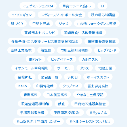
ミュゼマルシェ2024
甲斐市シニア筋トレ
IU
イ･ソンギュン
レディースソフトボール大会
秋の編み物講座
凧づくり
甲斐上野城
ジャズ
山梨県フォークダンス連盟
韮崎市おせちレシピ
韮崎市食生活改善推進員
介護予防・生活支援サービス事業支援補助金
笛吹市長寿支援課
韮崎工業高校
航空祭
市川三郷町合唱祭
ビッグバンド
闇バイト
ビッグベアーズ
カルロスＫ
イオンモール甲府昭和
ボーカル
ダンス
地建工業
金桜神社
愛宕山 結
SHOEI
ボーイスカウト
KaKo
印傳博物館
クラブYSA
富士学苑高校
青洲高校
日本航空高校
やまなし土偶探訪
釈迦堂遺跡博物館
献血
甲府地区建設業協会
千塚高齢者学級
甲府南高校SDGｓ
＃Mｙwさん
＃山梨県赤十字血液センター
＃ヘルシーレストランパセリ