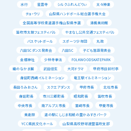
水行
星雲寺
シルクふれんどりぃ
太々神楽
チョ・ウリ
山梨県ハンドボール総合選手権大会
全国高等学校柔道選手権山梨県予選
清楓美術館
笛吹市太鼓フェスティバル
やまなし公共交通フェスティバル
バスケットボール
スポーツ少年団
丸政
八田SCダンス発表会
八田SC
子ども落語発表会
金櫻神社
少林寺拳法
FOLKWOODSKATEPARK
織のなかま展
武田信玄
大河ドラマ
甲府市旧鈴村亭
身延町西嶋イルミネーション
竜王駅イルミネーション
長田ろみおさん
スクエアダンス
甲府市長
北杜市長
身延町長
市川三郷町長
昭和町長
笛吹市長
中央市長
南アルプス市長
韮崎市長
甲斐市長
美創祭
道の駅にしじま和紙の里かみすきパーク
YCC県民文化ホール
山梨県高校野球連盟笛吹支部