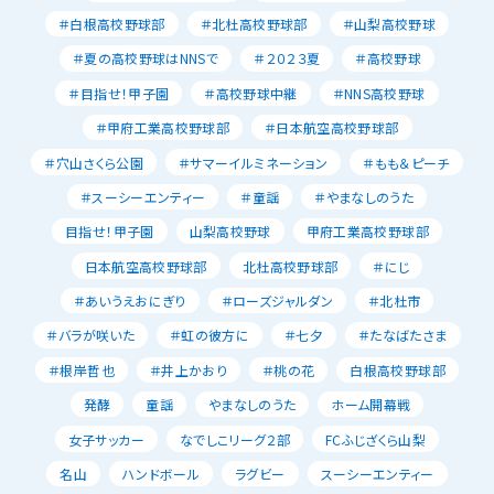
＃白根高校野球部
＃北杜高校野球部
＃山梨高校野球
＃夏の高校野球はNNSで
＃２０２３夏
＃高校野球
＃目指せ！甲子園
＃高校野球中継
＃NNS高校野球
＃甲府工業高校野球部
＃日本航空高校野球部
＃穴山さくら公園
＃サマーイルミネーション
＃もも＆ピーチ
＃スーシーエンティー
＃童謡
＃やまなしのうた
目指せ！甲子園
山梨高校野球
甲府工業高校野球部
日本航空高校野球部
北杜高校野球部
＃にじ
＃あいうえおにぎり
＃ローズジャルダン
＃北杜市
＃バラが咲いた
＃虹の彼方に
＃七夕
＃たなばたさま
＃根岸哲也
＃井上かおり
＃桃の花
白根高校野球部
発酵
童謡
やまなしのうた
ホーム開幕戦
女子サッカー
なでしこリーグ２部
FCふじざくら山梨
名山
ハンドボール
ラグビー
スーシーエンティー