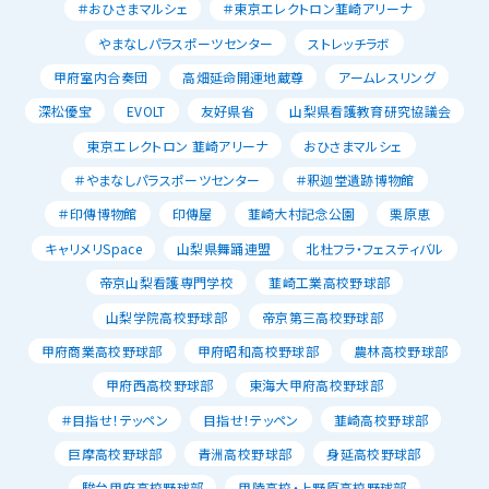
＃おひさまマルシェ
＃東京エレクトロン韮崎アリーナ
やまなしパラスポーツセンター
ストレッチラボ
甲府室内合奏団
高畑延命開運地蔵尊
アームレスリング
深松優宝
EVOLT
友好県省
山梨県看護教育研究協議会
東京エレクトロン 韮崎アリーナ
おひさまマルシェ
＃やまなしパラスポーツセンター
＃釈迦堂遺跡博物館
＃印傳博物館
印傳屋
韮崎大村記念公園
栗原恵
キャリメリSpace
山梨県舞踊連盟
北杜フラ・フェスティバル
帝京山梨看護専門学校
韮崎工業高校野球部
山梨学院高校野球部
帝京第三高校野球部
甲府商業高校野球部
甲府昭和高校野球部
農林高校野球部
甲府西高校野球部
東海大甲府高校野球部
＃目指せ！テッペン
目指せ！テッペン
韮崎高校野球部
巨摩高校野球部
青洲高校野球部
身延高校野球部
駿台甲府高校野球部
甲陵高校・上野原高校野球部