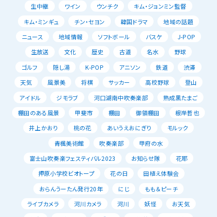
生中継
ワイン
ウンチク
キム・ジョンミン監督
キム・ミンギュ
チン・セヨン
韓国ドラマ
地域の話題
ニュース
地域情報
ソフトボール
バスケ
J-POP
生放送
文化
歴史
古道
名水
野球
ゴルフ
隠し湯
K-POP
アニソン
鉄道
渋滞
天気
風景美
将棋
サッカー
高校野球
登山
アイドル
ジモラブ
河口湖南中吹奏楽部
熟成黒たまご
棚田のある風景
甲斐市
棚田
御領棚田
根岸哲也
井上かおり
桃の花
あいうえおにぎり
モルック
青楓美術館
吹奏楽部
甲府の水
富士山吹奏楽フェスティバル2023
お知らせ隊
花耶
押原小学校ビオトープ
花の日
田植え体験会
おらんうーたん発行20年
にじ
もも＆ピーチ
ライブカメラ
河川カメラ
河川
妖怪
お天気