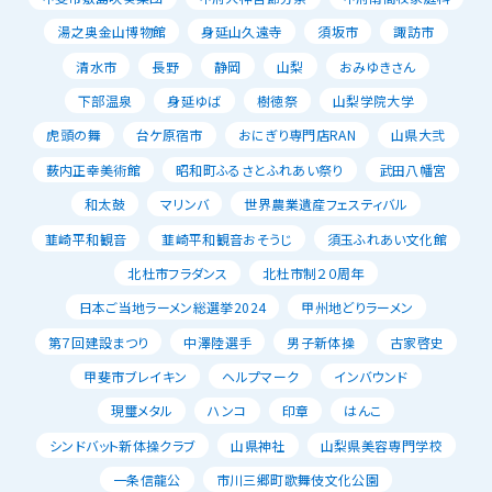
湯之奥金山博物館
身延山久遠寺
須坂市
諏訪市
清水市
長野
静岡
山梨
おみゆきさん
下部温泉
身延ゆば
樹徳祭
山梨学院大学
虎頭の舞
台ケ原宿市
おにぎり専門店RAN
山県大弐
薮内正幸美術館
昭和町ふるさとふれあい祭り
武田八幡宮
和太鼓
マリンバ
世界農業遺産フェスティバル
韮崎平和観音
韮崎平和観音おそうじ
須玉ふれあい文化館
北杜市フラダンス
北杜市制２０周年
日本ご当地ラーメン総選挙2024
甲州地どりラーメン
第７回建設まつり
中澤陸選手
男子新体操
古家啓史
甲斐市ブレイキン
ヘルプマーク
インバウンド
現璽メタル
ハンコ
印章
はんこ
シンドバット新体操クラブ
山県神社
山梨県美容専門学校
一条信龍公
市川三郷町歌舞伎文化公園