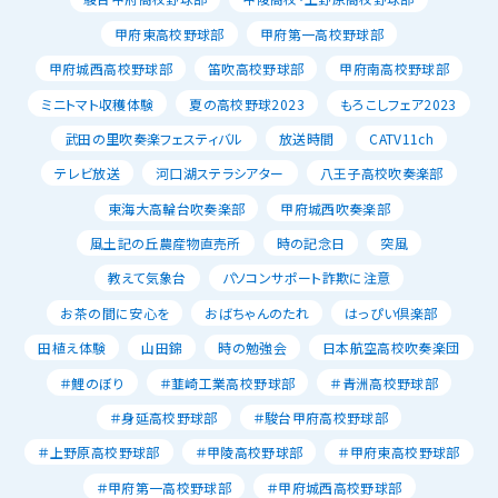
甲府東高校野球部
甲府第一高校野球部
甲府城西高校野球部
笛吹高校野球部
甲府南高校野球部
ミニトマト収穫体験
夏の高校野球2023
もろこしフェア2023
武田の里吹奏楽フェスティバル
放送時間
CATV11ch
テレビ放送
河口湖ステラシアター
八王子高校吹奏楽部
東海大高輪台吹奏楽部
甲府城西吹奏楽部
風土記の丘農産物直売所
時の記念日
突風
教えて気象台
パソコンサポート詐欺に注意
お茶の間に安心を
おばちゃんのたれ
はっぴい倶楽部
田植え体験
山田錦
時の勉強会
日本航空高校吹奏楽団
＃鯉のぼり
＃韮崎工業高校野球部
＃青洲高校野球部
＃身延高校野球部
＃駿台甲府高校野球部
＃上野原高校野球部
＃甲陵高校野球部
＃甲府東高校野球部
＃甲府第一高校野球部
＃甲府城西高校野球部