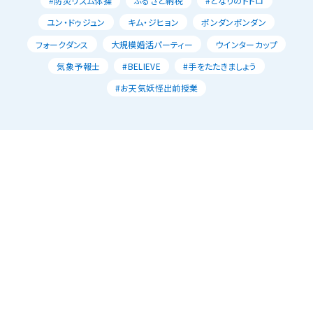
#防災リズム体操
ふるさと納税
#となりのトトロ
ユン・ドゥジュン
キム・ジヒョン
ポンダンポンダン
フォークダンス
大規模婚活パーティー
ウインターカップ
気象予報士
#BELIEVE
#手をたたきましょう
#お天気妖怪出前授業