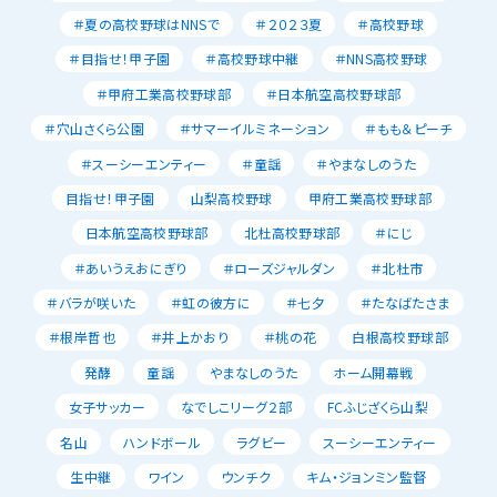
＃夏の高校野球はNNSで
＃２０２３夏
＃高校野球
＃目指せ！甲子園
＃高校野球中継
＃NNS高校野球
＃甲府工業高校野球部
＃日本航空高校野球部
＃穴山さくら公園
＃サマーイルミネーション
＃もも＆ピーチ
＃スーシーエンティー
＃童謡
＃やまなしのうた
目指せ！甲子園
山梨高校野球
甲府工業高校野球部
日本航空高校野球部
北杜高校野球部
＃にじ
＃あいうえおにぎり
＃ローズジャルダン
＃北杜市
＃バラが咲いた
＃虹の彼方に
＃七夕
＃たなばたさま
＃根岸哲也
＃井上かおり
＃桃の花
白根高校野球部
発酵
童謡
やまなしのうた
ホーム開幕戦
女子サッカー
なでしこリーグ２部
FCふじざくら山梨
名山
ハンドボール
ラグビー
スーシーエンティー
生中継
ワイン
ウンチク
キム・ジョンミン監督