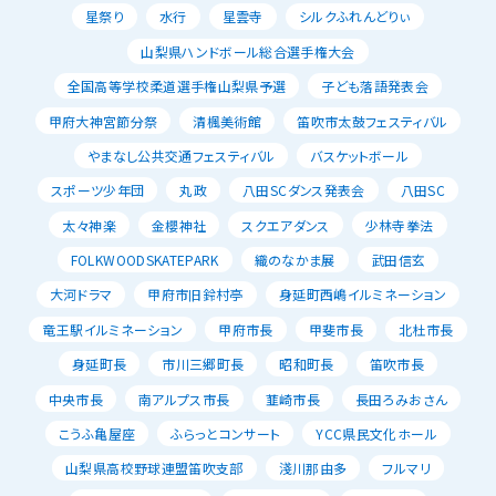
星祭り
水行
星雲寺
シルクふれんどりぃ
山梨県ハンドボール総合選手権大会
全国高等学校柔道選手権山梨県予選
子ども落語発表会
甲府大神宮節分祭
清楓美術館
笛吹市太鼓フェスティバル
やまなし公共交通フェスティバル
バスケットボール
スポーツ少年団
丸政
八田SCダンス発表会
八田SC
太々神楽
金櫻神社
スクエアダンス
少林寺拳法
FOLKWOODSKATEPARK
織のなかま展
武田信玄
大河ドラマ
甲府市旧鈴村亭
身延町西嶋イルミネーション
竜王駅イルミネーション
甲府市長
甲斐市長
北杜市長
身延町長
市川三郷町長
昭和町長
笛吹市長
中央市長
南アルプス市長
韮崎市長
長田ろみおさん
こうふ亀屋座
ふらっとコンサート
YCC県民文化ホール
山梨県高校野球連盟笛吹支部
淺川那由多
フルマリ