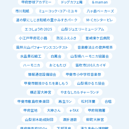
甲府野球アカデミー
ドッグカフェ庵
＆maman
市川和紙
ミューコック・コア・ミユキ
八ヶ岳ベーカーズ
道の駅にしじま和紙の里かみすきパーク
M・Cカンタービレ
エコしょうわ2025
山梨ジュエリーミュージアム
小江戸甲府花小路
防災ふえふき
韮崎東ケ丘病院
風林火山パフォーマンスコンテスト
音楽療法士の歌声喫茶
水晶貴石細工
白鳳会
山梨県ハーモニカ協議会
ハーモニカ
おともたび
笛吹市100人カイギ
情報通信設備協会
甲斐市小中学校音楽祭
甲斐市競技かるたを楽しもう
山梨県かるた協会
横近習大神宮
やまなしカルチャーランド
甲斐市敷島吹奏楽団
再生ラン
松村洋蘭
合唱
甲府盆地
大神さん
e-TAX
甲府税務署
山梨鈴木助成財団
酒折連歌
柳町大神宮
甲府南高校SDGｓ
下部温泉
湯之奥金山博物館