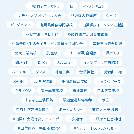
甲斐市シニア筋トレ
IU
イ･ソンギュン
レディースソフトボール大会
秋の編み物講座
ジャズ
ビッグバンド
山梨県美容専門学校
山梨県フォークダンス連盟
韮崎市おせちレシピ
韮崎市食生活改善推進員
介護予防・生活支援サービス事業支援補助金
笛吹市長寿支援課
韮崎工業高校
航空祭
市川三郷町合唱祭
凧づくり
闇バイト
KaKo
カルロスＫ
イオンモール甲府昭和
ボーカル
ダンス
地建工業
金桜神社
愛宕山 結
SHOEI
印傳博物館
千塚高齢者学級
ビッグベアーズ
クラブYSA
富士学苑高校
青洲高校
日本航空高校
やまなし土偶探訪
釈迦堂遺跡博物館
献血
甲府地区建設業協会
ボーイスカウト
韮崎大村美術館
＃山梨中央銀行女子バレー部
＃久遠寺
＃甲府市住吉神社
＃山梨県赤十字血液センター
＃ヘルシーレストランパセリ