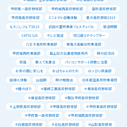
甲府第一高校野球部
甲府城西高校野球部
笛吹高校野球部
甲府南高校野球部
ミニトマト収穫体験
夏の高校野球2023
もろこしフェア2023
武田の里吹奏楽フェスティバル
放送時間
CATV11ch
テレビ放送
河口湖ステラシアター
八王子高校吹奏楽部
東海大高輪台吹奏楽部
甲府城西吹奏楽部
風土記の丘農産物直売所
時の記念日
突風
教えて気象台
パソコンサポート詐欺に注意
お茶の間に安心を
おばちゃんのたれ
はっぴい倶楽部
田植え体験
山田錦
時の勉強会
日本航空高校吹奏楽団
＃鯉のぼり
＃韮崎工業高校野球部
＃青洲高校野球部
＃身延高校野球部
＃駿台甲府高校野球部
＃上野原高校野球部
＃甲陵高校野球部
＃甲府東高校野球部
＃甲府第一高校野球部
＃甲府城西高校野球部
＃白根高校野球部
＃北杜高校野球部
＃山梨高校野球