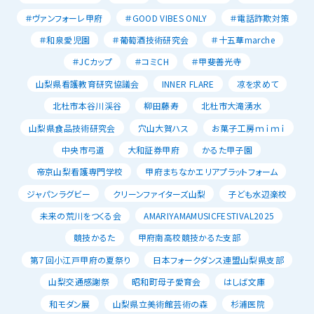
＃ヴァンフォーレ甲府
＃GOOD VIBES ONLY
＃電話詐欺対策
＃和泉愛児園
＃葡萄酒技術研究会
＃十五華marche
＃JCカップ
＃コミCH
＃甲斐善光寺
山梨県看護教育研究協議会
INNER FLARE
凉を求めて
北杜市本谷川渓谷
柳田藤寿
北杜市大滝湧水
山梨県食品技術研究会
穴山大賀ハス
お菓子工房ｍｉｍｉ
中央市弓道
大和証券甲府
かるた甲子園
帝京山梨看護専門学校
甲府まちなかエリアプラットフォーム
ジャパンラグビー
クリーンファイターズ山梨
子ども水辺楽校
未来の荒川をつくる会
AMARIYAMAMUSICFESTIVAL2025
競技かるた
甲府南高校競技かるた支部
第７回小江戸甲府の夏祭り
日本フォークダンス連盟山梨県支部
山梨交通感謝祭
昭和町母子愛育会
はしば文庫
和モダン展
山梨県立美術館芸術の森
杉浦医院