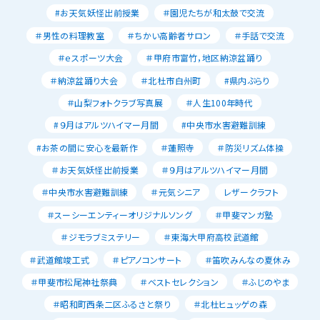
#お天気妖怪出前授業
＃園児たちが和太鼓で交流
＃男性の料理教室
＃ちかい高齢者サロン
＃手話で交流
＃ｅスポーツ大会
＃甲府市富竹，地区納涼盆踊り
＃納涼盆踊り大会
＃北杜市白州町
#県内ぶらり
＃山梨フォトクラブ写真展
＃人生100年時代
#９月はアルツハイマー月間
#中央市水害避難訓練
#お茶の間に安心を最新作
＃蓮照寺
＃防災リズム体操
＃お天気妖怪出前授業
＃９月はアルツハイマー月間
＃中央市水害避難訓練
＃元気シニア
レザークラフト
＃スーシーエンティーオリジナルソング
＃甲斐マンガ塾
＃ジモラブミステリー
＃東海大甲府高校武道館
＃武道館竣工式
＃ピアノコンサート
＃笛吹みんなの夏休み
＃甲斐市松尾神社祭典
＃ベストセレクション
＃ふじのやま
＃昭和町西条二区ふるさと祭り
＃北杜ヒュッゲの森