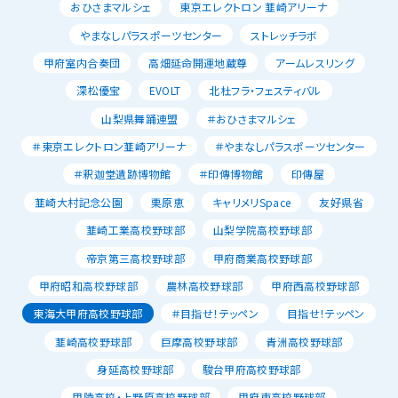
おひさまマルシェ
東京エレクトロン 韮崎アリーナ
やまなしパラスポーツセンター
ストレッチラボ
甲府室内合奏団
高畑延命開運地蔵尊
アームレスリング
深松優宝
EVOLT
北杜フラ・フェスティバル
山梨県舞踊連盟
＃おひさまマルシェ
＃東京エレクトロン韮崎アリーナ
＃やまなしパラスポーツセンター
＃釈迦堂遺跡博物館
＃印傳博物館
印傳屋
韮崎大村記念公園
栗原恵
キャリメリSpace
友好県省
韮崎工業高校野球部
山梨学院高校野球部
帝京第三高校野球部
甲府商業高校野球部
甲府昭和高校野球部
農林高校野球部
甲府西高校野球部
東海大甲府高校野球部
＃目指せ！テッペン
目指せ！テッペン
韮崎高校野球部
巨摩高校野球部
青洲高校野球部
身延高校野球部
駿台甲府高校野球部
甲陵高校・上野原高校野球部
甲府東高校野球部