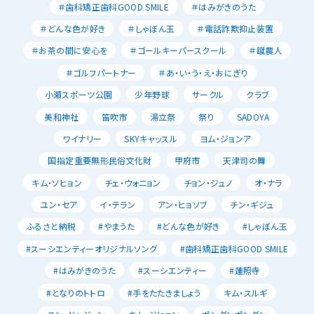
＃歯科矯正歯科GOOD SMILE
＃はみがきのうた
＃どんな色が好き
＃しゃぼん玉
＃電話詐欺抑止装置
＃お茶の間に安心を
＃ゴールキーパースクール
＃蹴農人
＃ゴルフパートナー
＃あ・い・う・え・おにぎり
小瀬スポーツ公園
少年野球
サークル
クラブ
美和神社
笛吹市
湯立祭
祭り
SADOYA
ワイナリー
SKYキャッスル
ヨム・ジョンア
国指定重要無形民俗文化財
甲府市
天津司の舞
キム・ソヒョン
チェ・ウォニョン
チョン・ジュノ
オ・ナラ
ユン・セア
イ・テラン
アン・ヒョソブ
チン・ギジュ
ふるさと納税
#やまうた
#どんな色が好き
#しゃぼん玉
#スーシエンティーオリジナルソング
#歯科矯正歯科GOOD SMILE
#はみがきのうた
#スーシエンティー
#蓮照寺
#となりのトトロ
#手をたたきましょう
キム・スルギ