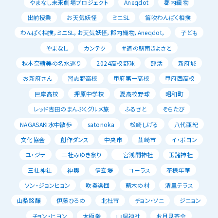
やまなし未来劇場プロジェクト
Aneqdot
郡内織物
出前授業
お天気妖怪
ミニSL
笛吹わんぱく相撲
わんぱく相撲，ミニSL，お天気妖怪，郡内織物，Aneqdot，
子ども
やまなし
カンテク
＃道の駅南きよさと
秋本奈緒美の名水巡り
2024高校野球
部活
新府城
お新府さん
習志野高校
甲府第一高校
甲府西高校
巨摩高校
押原中学校
夏高校野球
昭和町
レッド吉田のまんぷくグルメ旅
ふるさと
そらたび
NAGASAKI水中散歩
satonoka
松崎しげる
八代亜紀
文化協会
創作ダンス
中央市
韮崎市
イ・ボヨン
ユ・ジテ
三社みゆき祭り
一宮浅間神社
玉諸神社
三社神社
神輿
信玄堤
コーラス
花様年華
ソン・ジョンヒョン
吹奏楽団
萌木の村
清里テラス
山梨銘醸
伊藤ひろの
北杜市
チョン・ソニ
ジニョン
チョン・ヒヨン
太極拳
山県神社
お月見茶会