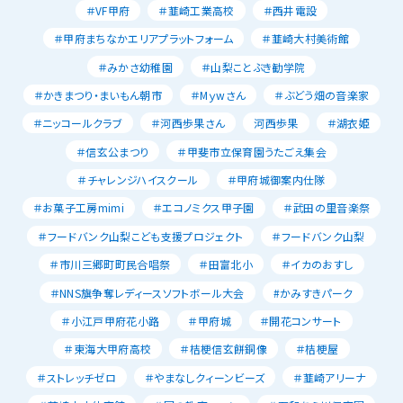
＃VF甲府
＃韮崎工業高校
＃西井電設
＃甲府まちなかエリアプラットフォーム
＃韮崎大村美術館
＃みかさ幼稚園
＃山梨ことぶき勧学院
＃かきまつり・まいもん朝市
＃Mｙwさん
＃ぶどう畑の音楽家
＃ニッコールクラブ
＃河西歩果さん
河西歩果
＃湖衣姫
＃信玄公まつり
＃甲斐市立保育園うたごえ集会
＃チャレンジハイスクール
＃甲府城御案内仕隊
＃お菓子工房mimi
＃エコノミクス甲子園
＃武田の里音楽祭
＃フードバンク山梨こども支援プロジェクト
＃フードバンク山梨
＃市川三郷町町民合唱祭
＃田富北小
＃イカのおすし
＃NNS旗争奪レディースソフトボール大会
#かみすきパーク
＃小江戸甲府花小路
＃甲府城
＃開花コンサート
＃東海大甲府高校
＃桔梗信玄餅銅像
＃桔梗屋
＃ストレッチゼロ
＃やまなしクィーンビーズ
＃韮崎アリーナ