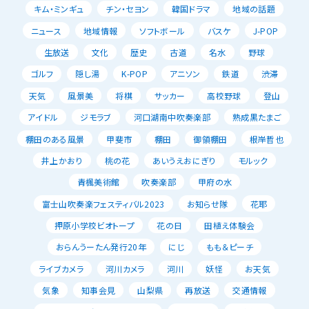
キム・ミンギュ
チン・セヨン
韓国ドラマ
地域の話題
ニュース
地域情報
ソフトボール
バスケ
J-POP
生放送
文化
歴史
古道
名水
野球
ゴルフ
隠し湯
K-POP
アニソン
鉄道
渋滞
天気
風景美
将棋
サッカー
高校野球
登山
アイドル
ジモラブ
河口湖南中吹奏楽部
熟成黒たまご
棚田のある風景
甲斐市
棚田
御領棚田
根岸哲也
井上かおり
桃の花
あいうえおにぎり
モルック
青楓美術館
吹奏楽部
甲府の水
富士山吹奏楽フェスティバル2023
お知らせ隊
花耶
押原小学校ビオトープ
花の日
田植え体験会
おらんうーたん発行20年
にじ
もも＆ピーチ
ライブカメラ
河川カメラ
河川
妖怪
お天気
気象
知事会見
山梨県
再放送
交通情報