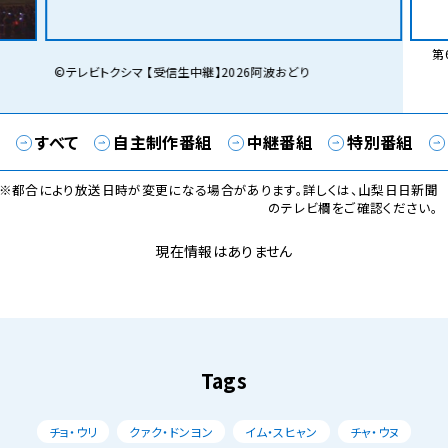
第6
©テレビトクシマ 【受信生中継】2026阿波おどり
すべて
自主制作番組
中継番組
特別番組
※都合により放送日時が変更になる場合があります。詳しくは、山梨日日新聞
のテレビ欄をご確認ください。
現在情報はありません
Tags
チョ・ウリ
クァク・ドンヨン
イム・スヒャン
チャ・ウヌ