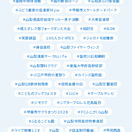
＃韮崎中央体育館
＃国の教育ローン
＃石和あら川保育園
＃ぶどう農家の音楽家Ｍｙｗ
＃甲斐市スケートボードパーク
＃山梨県高校総体サッカー男子決勝
＃大衆音楽祭
＃県スポレク祭フォークダンス大会
＃柏好文
＃0LDK
＃芙蓉建設
１００人カイギFES
＃ジャガイモ収穫祭
＃身延高校
＃山梨ファイヤーウィンズ
＃山梨演劇サークルLｉｆｅ
＃笛吹川石和鵜飼
＃山梨理科クラブ
＃東海大甲府高野球部
＃小江戸甲府の夏祭り
＃カインズ笛吹店
＃山梨QB新体制発表
＃信用金庫の日
＃山梨交響楽団
＃こどものブックフェスタ
＃11CH
＃ケーブルテレビ
＃ジモラブ
＃シアタープロレス花鳥風月
＃甲斐市サクラまつり２０２６
＃ＦＣふじざくら山梨
#ふるるこども園
＃山梨学院高校吹奏楽部
＃ライブ映像１１９
＃山梨
＃自主制作番組
＃甲府西高