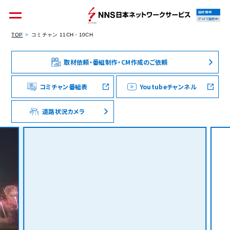
接続情報
IPv4で接続中
TOP
コミチャン 11CH・10CH
取材依頼・番組制作・CM作成のご依頼
個人のお客様
集合住宅オーナーの方
コミチャン番組表
Youtubeチャンネル
道路状況カメラ
法人のお客様
料金シミュレーション
資料請求