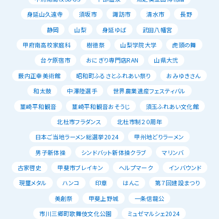
身延山久遠寺
須坂市
諏訪市
清水市
長野
静岡
山梨
身延ゆば
武田八幡宮
甲府南高校家庭科
樹徳祭
山梨学院大学
虎頭の舞
台ケ原宿市
おにぎり専門店RAN
山県大弐
薮内正幸美術館
昭和町ふるさとふれあい祭り
おみゆきさん
和太鼓
中澤陸選手
世界農業遺産フェスティバル
韮崎平和観音
韮崎平和観音おそうじ
須玉ふれあい文化館
北杜市フラダンス
北杜市制２０周年
日本ご当地ラーメン総選挙2024
甲州地どりラーメン
男子新体操
シンドバット新体操クラブ
マリンバ
古家啓史
甲斐市ブレイキン
ヘルプマーク
インバウンド
現璽メタル
ハンコ
印章
はんこ
第７回建設まつり
美創祭
甲斐上野城
一条信龍公
市川三郷町歌舞伎文化公園
ミュゼマルシェ2024