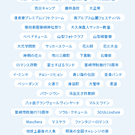
防災キャンプ
農林高校
大正琴
清泉寮プレミアムソフトクリーム
南アルプス山麓フェスティバル
築地新居御崎神社祭り
大久保嘉人サッカー教室
べべナチュール
山梨フォトクラブ
山梨県警察
大弐学問祭
サッカースクール
花火師
花火大会
神明の花火
市川三郷町
下黒駒
石尊祭
ロマンス詐欺
富士すばるランド
韮崎市制施行70周年
イ・ミンホ
チョン・ジヒョン
青い海の伝説
音楽バンド
ベリーダンス
火渡り
身延町
大聖寺
柔道
パク・ジウン
冷血天才詐欺師
八ヶ岳グランヴェールヴィンヤード
マルスワイン
韮崎市政施行70周年
ソウル･クチュール
SOULcouture
Maschera
マスケラ
ファンタジーロマンス
地球上最後の人魚
照英の全国チャレンジの旅