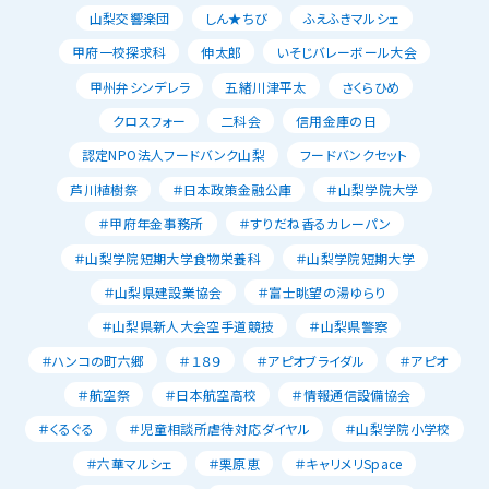
山梨交響楽団
しん★ちび
ふえふきマルシェ
甲府一校探求科
伸太郎
いそじバレーボール大会
甲州弁シンデレラ
五緒川津平太
さくらひめ
クロスフォー
二科会
信用金庫の日
認定NPO法人フードバンク山梨
フードバンクセット
芦川植樹祭
＃日本政策金融公庫
＃山梨学院大学
＃甲府年金事務所
＃すりだね香るカレーパン
＃山梨学院短期大学食物栄養科
＃山梨学院短期大学
＃山梨県建設業協会
＃富士眺望の湯ゆらり
＃山梨県新人大会空手道競技
＃山梨県警察
＃ハンコの町六郷
＃１８９
＃アピオブライダル
＃アピオ
＃航空祭
＃日本航空高校
＃情報通信設備協会
＃くるぐる
＃児童相談所虐待対応ダイヤル
＃山梨学院小学校
＃六華マルシェ
＃栗原恵
＃キャリメリSpace