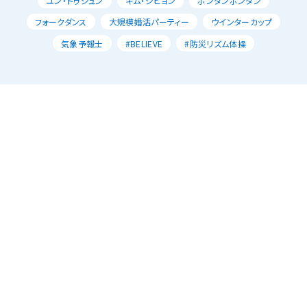
ユン・ドゥジュン
キム・ジヒョン
ポンダンポンダン
フォークダンス
大規模婚活パーティー
ウインターカップ
気象予報士
#BELIEVE
#防災リズム体操