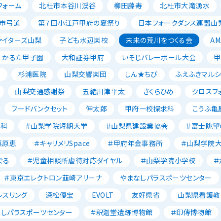
フォーム
北杜市本谷川渓谷
柳田藤寿
北杜市大滝湧水
市弓道
第７回小江戸甲府の夏祭り
日本フォークダンス連盟山
ァイターズ山梨
子ども水辺楽校
未来の荒川をつくる会
AM
かるた甲子園
大和証券甲府
いそじバレーボール大会
甲
森
杉浦医院
山梨交響楽団
しん★ちび
ふえふきマルシ
山梨交通感謝祭
五緒川津平太
さくらひめ
クロスフ
フードバンクセット
伸太郎
甲府一校探求科
こうふ亀
養科
＃山梨学院短期大学
＃山梨県建設業協会
＃富士眺望
栗原恵
＃キャリメリSpace
＃甲府年金事務所
＃山梨学院
ぐる
＃児童相談所虐待対応ダイヤル
＃山梨学院小学校
＃
＃東京エレクトロン韮崎アリーナ
やまなしパラスポーツセンター
レスリング
深松優宝
EVOLT
友好県省
山梨県看護教
なしパラスポーツセンター
＃釈迦堂遺跡博物館
＃印傳博物館