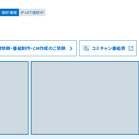
接続情報
IPv4で接続中
材依頼・番組制作・CM作成のご依頼
コミチャン番組表
お客様
集合住宅オーナーの方
レーション
資料請求