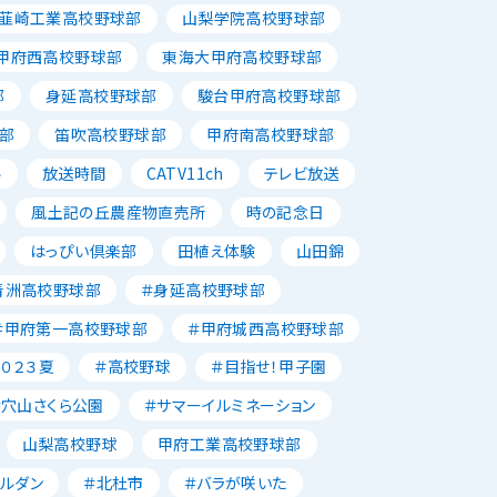
韮崎工業高校野球部
山梨学院高校野球部
甲府西高校野球部
東海大甲府高校野球部
部
身延高校野球部
駿台甲府高校野球部
部
笛吹高校野球部
甲府南高校野球部
ル
放送時間
CATV11ch
テレビ放送
風土記の丘農産物直売所
時の記念日
はっぴい倶楽部
田植え体験
山田錦
青洲高校野球部
＃身延高校野球部
＃甲府第一高校野球部
＃甲府城西高校野球部
２０２３夏
＃高校野球
＃目指せ！甲子園
＃穴山さくら公園
＃サマーイルミネーション
山梨高校野球
甲府工業高校野球部
ャルダン
＃北杜市
＃バラが咲いた