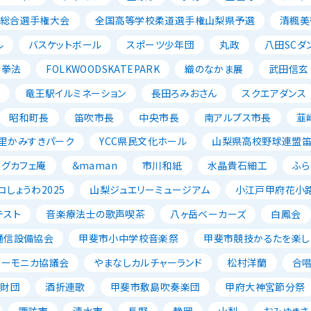
ル総合選手権大会
全国高等学校柔道選手権山梨県予選
清楓美
ル
バスケットボール
スポーツ少年団
丸政
八田SCダ
寺拳法
FOLKWOODSKATEPARK
織のなかま展
武田信玄
ン
竜王駅イルミネーション
長田ろみおさん
スクエアダンス
昭和町長
笛吹市長
中央市長
南アルプス市長
韮
里かみすきパーク
YCC県民文化ホール
山梨県高校野球連盟
ッグカフェ庵
＆maman
市川和紙
水晶貴石細工
ふら
コしょうわ2025
山梨ジュエリーミュージアム
小江戸甲府花小
テスト
音楽療法士の歌声喫茶
八ヶ岳ベーカーズ
白鳳会
通信設備協会
甲斐市小中学校音楽祭
甲斐市競技かるたを楽し
ハーモニカ協議会
やまなしカルチャーランド
松村洋蘭
合
成財団
酒折連歌
甲斐市敷島吹奏楽団
甲府大神宮節分祭
諏訪市
清水市
長野
静岡
山梨
おみゆきさ