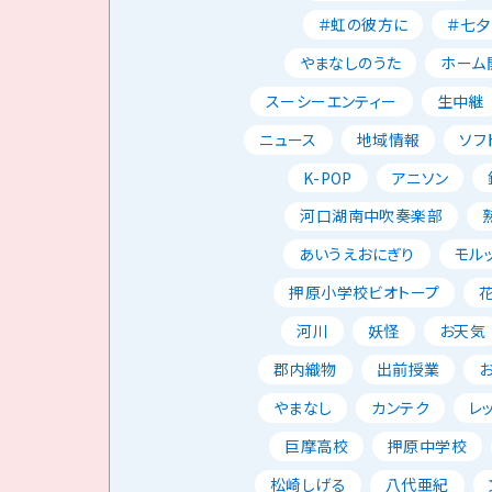
＃虹の彼方に
＃七夕
やまなしのうた
ホーム
スーシーエンティー
生中継
ニュース
地域情報
ソフ
K-POP
アニソン
河口湖南中吹奏楽部
あいうえおにぎり
モル
押原小学校ビオトープ
河川
妖怪
お天気
郡内織物
出前授業
やまなし
カンテク
レ
巨摩高校
押原中学校
松崎しげる
八代亜紀