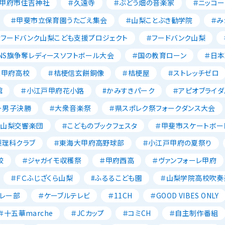
＃甲府市住吉神社
＃久遠寺
＃ぶどう畑の音楽家
＃ニッコー
＃甲斐市立保育園うたごえ集会
＃山梨ことぶき勧学院
＃み
＃フードバンク山梨こども支援プロジェクト
＃フードバンク山梨
NS旗争奪レディースソフトボール大会
＃国の教育ローン
＃日
大甲府高校
＃桔梗信玄餅銅像
＃桔梗屋
＃ストレッチゼロ
館
＃小江戸甲府花小路
#かみすきパーク
＃アピオブライダ
ー男子決勝
＃大衆音楽祭
＃県スポレク祭フォークダンス大会
＃山梨交響楽団
＃こどものブックフェスタ
＃甲斐市スケートボー
梨理科クラブ
＃東海大甲府高野球部
＃小江戸甲府の夏祭り
校
＃ジャガイモ収穫祭
＃甲府西高
＃ヴァンフォーレ甲府
＃ＦＣふじざくら山梨
#ふるるこども園
＃山梨学院高校吹奏
レー部
＃ケーブルテレビ
＃11CH
＃GOOD VIBES ONLY
＃十五華marche
＃JCカップ
＃コミCH
＃自主制作番組