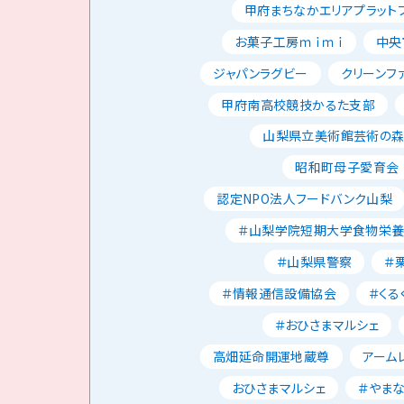
甲府まちなかエリアプラット
お菓子工房ｍｉｍｉ
中央
ジャパンラグビー
クリーンフ
甲府南高校競技かるた支部
山梨県立美術館芸術の
昭和町母子愛育会
認定NPO法人フードバンク山梨
＃山梨学院短期大学食物栄
＃山梨県警察
＃
＃情報通信設備協会
＃くる
＃おひさまマルシェ
高畑延命開運地蔵尊
アーム
おひさまマルシェ
＃やま