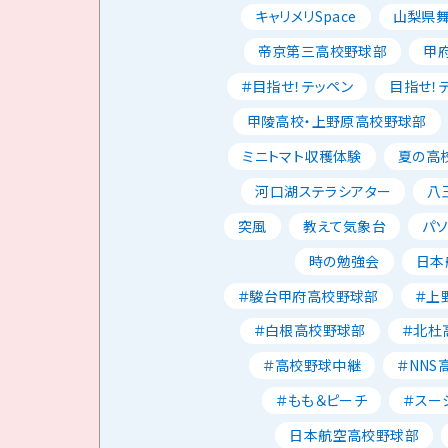
キャリメリSpace
山梨県
帝京第三高校野球部
甲
＃目指せ！テッペン
目指せ！
甲陵高校・上野原高校野球部
ミニトマト収穫体験
夏の高校
河口湖ステラシアター
八
突風
教えて気象台
パ
時の勉強会
日本
＃駿台甲府高校野球部
＃上
＃白根高校野球部
＃北杜
＃高校野球中継
＃NNS
＃もも＆ピーチ
＃スー
日本航空高校野球部