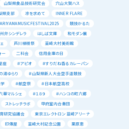
山梨県食品技術研究会
穴山大賀ハス
梨県支部
凉を求めて
INNER FLARE
ARIYAMAMUSICFESTIVAL2025
競技かるた
州弁シンデレラ
はしば文庫
和モダン展
ェ
芦川植樹祭
韮崎大村美術館
ォー
二科会
信用金庫の日
屋座
＃アピオ
＃すりだね香るカレーパン
の湯ゆらり
＃山梨県新人大会空手道競技
大学
＃航空祭
＃日本航空高校
六華マルシェ
＃１８９
＃ハンコの町六郷
ストレッチラボ
甲府室内合奏団
育研究協議会
東京エレクトロン 韮崎アリーナ
印傳屋
韮崎大村記念公園
栗原恵