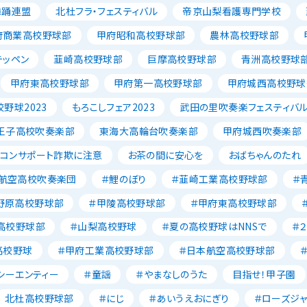
舞踊連盟
北杜フラ・フェスティバル
帝京山梨看護専門学校
府商業高校野球部
甲府昭和高校野球部
農林高校野球部
テッペン
韮崎高校野球部
巨摩高校野球部
青洲高校野球
甲府東高校野球部
甲府第一高校野球部
甲府城西高校野球
野球2023
もろこしフェア2023
武田の里吹奏楽フェスティバ
王子高校吹奏楽部
東海大高輪台吹奏楽部
甲府城西吹奏楽部
ソコンサポート詐欺に注意
お茶の間に安心を
おばちゃんのたれ
航空高校吹奏楽団
＃鯉のぼり
＃韮崎工業高校野球部
＃
野原高校野球部
＃甲陵高校野球部
＃甲府東高校野球部
高校野球部
＃山梨高校野球
＃夏の高校野球はNNSで
＃
高校野球
＃甲府工業高校野球部
＃日本航空高校野球部
シーエンティー
＃童謡
＃やまなしのうた
目指せ！甲子園
北杜高校野球部
＃にじ
＃あいうえおにぎり
＃ローズジ