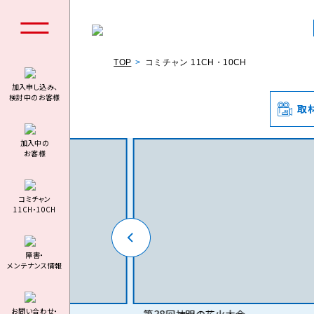
TOP
コミチャン 11CH・10CH
加入申し込み、
検討中のお客様
取
個人の
加⼊中の
お客様
コミチャン
11CH・10CH
料金シミュ
障害・
メンテナンス情報
お問い合わせ・