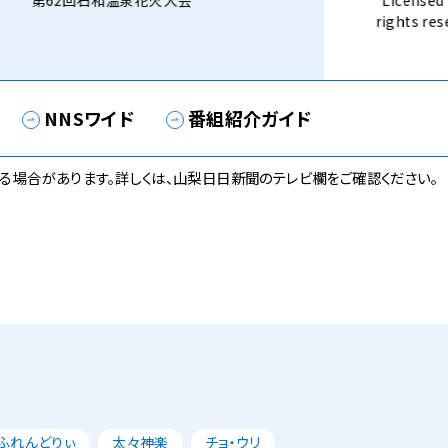
第62回石和温泉花火大会
Licensed 
rights 
話） 8月3
NNSワイド
番組紹介ガイド
る場合があります。詳しくは、山梨日日新聞のテレビ欄をご確認ください。
ふれんどりぃ
太々神楽
チョ・ウリ