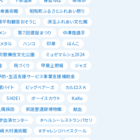
正幸美術館
昭和町ふるさとふれあい祭り
崎平和観音おそうじ
須玉ふれあい文化館
メン
第７回建設まつり
中澤陸選手
メタル
ハンコ
印章
はんこ
町歌舞伎文化公園
ミュゼマルシェ2024
座
凧づくり
甲斐上野城
ジャズ
予防・生活支援サービス事業支援補助金
闇バイト
ビッグベアーズ
カルロスＫ
SHOEI
ボーイスカウト
KaKo
土偶探訪
釈迦堂遺跡博物館
献血
字血液センター
＃ヘルシーレストランパセリ
韮崎大村美術館
＃チャレンジハイスクール