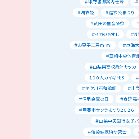
＃甲府城御案内仕隊
＃湖衣姫
＃信玄公まつり
＃武田の里音楽祭
＃イカのおすし
＃N
＃お菓子工房mimi
＃東海
＃韮崎中央体育
＃山梨県高校総体サッカ
１００人カイギFES
＃笛吹川石和鵜飼
＃山
＃信用金庫の日
＃身延高
＃甲斐市サクラまつり２０２６
＃山梨中央銀行女子バ
＃葡萄酒技術研究会