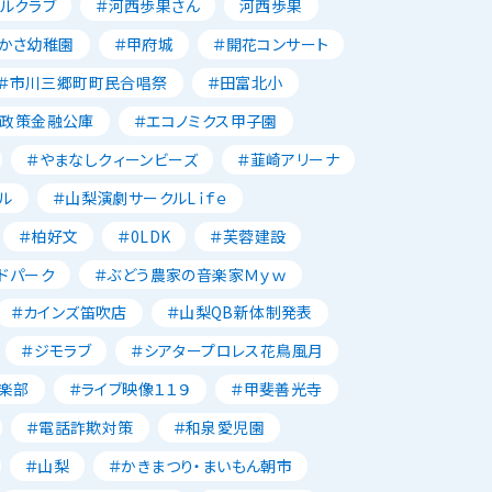
ルクラブ
＃河西歩果さん
河西歩果
かさ幼稚園
＃甲府城
＃開花コンサート
＃市川三郷町町民合唱祭
＃田富北小
本政策金融公庫
＃エコノミクス甲子園
＃やまなしクィーンビーズ
＃韮崎アリーナ
ル
＃山梨演劇サークルLｉｆｅ
＃柏好文
＃0LDK
＃芙蓉建設
ドパーク
＃ぶどう農家の音楽家Ｍｙｗ
＃カインズ笛吹店
＃山梨QB新体制発表
＃ジモラブ
＃シアタープロレス花鳥風月
楽部
＃ライブ映像１１９
＃甲斐善光寺
＃電話詐欺対策
＃和泉愛児園
＃山梨
＃かきまつり・まいもん朝市