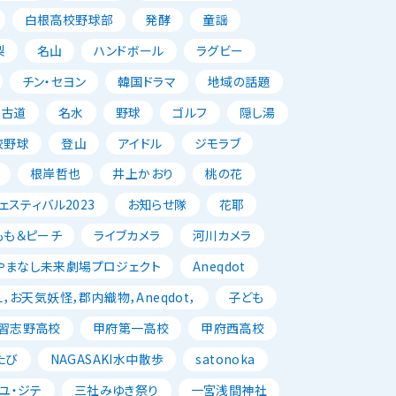
白根高校野球部
発酵
童謡
梨
名山
ハンドボール
ラグビー
チン・セヨン
韓国ドラマ
地域の話題
古道
名水
野球
ゴルフ
隠し湯
校野球
登山
アイドル
ジモラブ
根岸哲也
井上かおり
桃の花
スティバル2023
お知らせ隊
花耶
もも＆ピーチ
ライブカメラ
河川カメラ
やまなし未来劇場プロジェクト
Aneqdot
，お天気妖怪，郡内織物，Aneqdot，
子ども
習志野高校
甲府第一高校
甲府西高校
たび
NAGASAKI水中散歩
satonoka
ユ・ジテ
三社みゆき祭り
一宮浅間神社