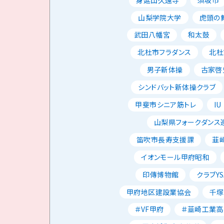
山梨学院大学
虎頭の
武田八幡宮
和太鼓
北杜市フラダンス
北杜
男子新体操
古家啓
シンドバット新体操クラブ
甲斐市シニア筋トレ
IU
山梨県フォークダンス
笛吹市長寿支援課
韮
イオンモール甲府昭和
印傳博物館
クラブYS
甲府地区建設業協会
千塚
＃VF甲府
＃韮崎工業高