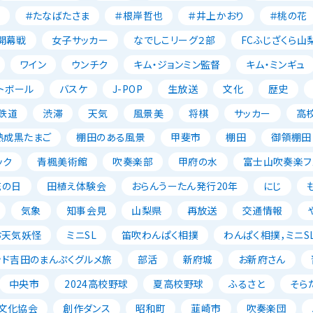
＃たなばたさま
＃根岸哲也
＃井上かおり
＃桃の花
開幕戦
女子サッカー
なでしこリーグ２部
FCふじざくら山
ワイン
ウンチク
キム・ジョンミン監督
キム・ミンギュ
トボール
バスケ
J-POP
生放送
文化
歴史
鉄道
渋滞
天気
風景美
将棋
サッカー
高
熟成黒たまご
棚田のある風景
甲斐市
棚田
御領棚田
ック
青楓美術館
吹奏楽部
甲府の水
富士山吹奏楽フェ
花の日
田植え体験会
おらんうーたん発行20年
にじ
気象
知事会見
山梨県
再放送
交通情報
お天気妖怪
ミニSL
笛吹わんぱく相撲
わんぱく相撲，ミニSL
ッド吉田のまんぷくグルメ旅
部活
新府城
お新府さん
中央市
2024高校野球
夏高校野球
ふるさと
そら
文化協会
創作ダンス
昭和町
韮崎市
吹奏楽団