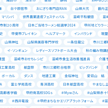
舞
台ケ原宿市
おにぎり専門店RAN
山県大弐
薮内
マリンバ
世界農業遺産フェスティバル
韮崎平和観音
韮
市制２０周年
日本ご当地ラーメン総選挙2024
甲州地どりラー
史
甲斐市ブレイキン
ヘルプマーク
インバウンド
現璽
山県神社
山梨県美容専門学校
一条信龍公
市川三郷
イ･ソンギュン
レディースソフトボール大会
秋の編み物講
連盟
韮崎市おせちレシピ
韮崎市食生活改善推進員
介護
崎工業高校
航空祭
市川三郷町合唱祭
ビッグバンド
ボーカル
ダンス
地建工業
金桜神社
愛宕山 結
A
富士学苑高校
青洲高校
日本航空高校
やまなし
高齢者学級
甲府南高校SDGｓ
＃Mｙwさん
＃山梨県赤十
校
＃西井電設
＃甲府まちなかエリアプラットフォーム
＃