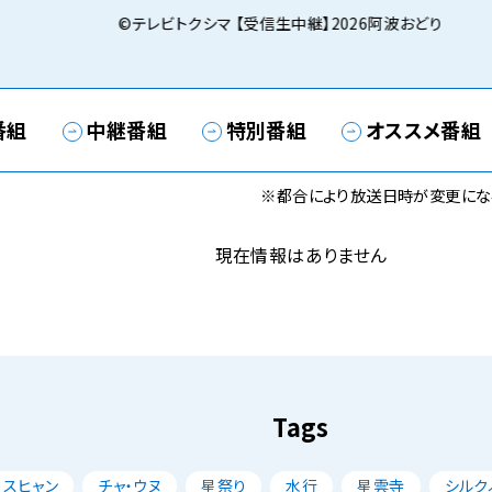
©テレビトクシマ 【受信生中継】2026阿波おどり
番組
中継番組
特別番組
オススメ番組
※都合により放送日時が変更にな
現在情報はありません
Tags
・スヒャン
チャ・ウヌ
星祭り
水行
星雲寺
シルク