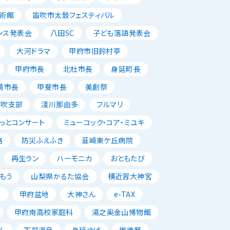
術館
笛吹市太鼓フェスティバル
ンス発表会
八田SC
子ども落語発表会
大河ドラマ
甲府市旧鈴村亭
甲府市長
北杜市長
身延町長
崎市長
甲斐市長
美創祭
笛吹支部
淺川那由多
フルマリ
っとコンサート
ミューコック・コア・ミユキ
路
防災ふえふき
韮崎東ケ丘病院
再生ラン
ハーモニカ
おともたび
もう
山梨県かるた協会
横近習大神宮
唱
甲府盆地
大神さん
e-TAX
甲府南高校家庭科
湯之奥金山博物館
ん
下部温泉
身延ゆば
樹徳祭