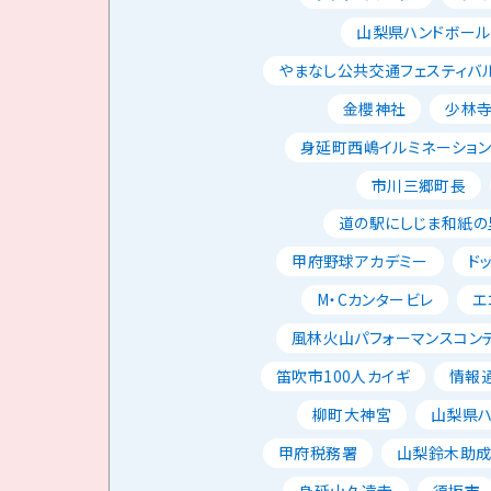
山梨県ハンドボー
やまなし公共交通フェスティバ
金櫻神社
少林
身延町西嶋イルミネーショ
市川三郷町長
道の駅にしじま和紙の
甲府野球アカデミー
ド
M・Cカンタービレ
エ
風林火山パフォーマンスコン
笛吹市100人カイギ
情報
柳町大神宮
山梨県
甲府税務署
山梨鈴木助
身延山久遠寺
須坂市