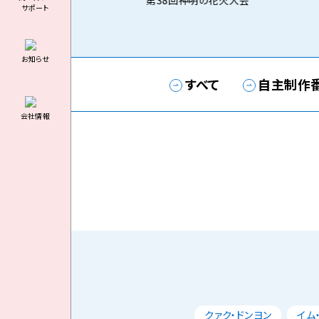
第38回神明の花火大会
サポート
お知らせ
すべて
自主制作
会社情報
クァク・ドンヨン
イム