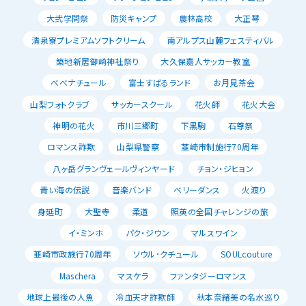
大弐学問祭
防災キャンプ
農林高校
大正琴
清泉寮プレミアムソフトクリーム
南アルプス山麓フェスティバル
築地新居御崎神社祭り
大久保嘉人サッカー教室
べべナチュール
富士すばるランド
お月見茶会
山梨フォトクラブ
サッカースクール
花火師
花火大会
神明の花火
市川三郷町
下黒駒
石尊祭
ロマンス詐欺
山梨県警察
韮崎市制施行70周年
八ヶ岳グランヴェールヴィンヤード
チョン・ジヒョン
青い海の伝説
音楽バンド
ベリーダンス
火渡り
身延町
大聖寺
柔道
照英の全国チャレンジの旅
イ・ミンホ
パク・ジウン
マルスワイン
韮崎市政施行70周年
ソウル･クチュール
SOULcouture
Maschera
マスケラ
ファンタジーロマンス
地球上最後の人魚
冷血天才詐欺師
秋本奈緒美の名水巡り