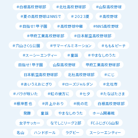
＃白根高校野球部
＃北杜高校野球部
＃山梨高校野球
＃夏の高校野球はNNSで
＃２０２３夏
＃高校野球
＃目指せ！甲子園
＃高校野球中継
＃NNS高校野球
＃甲府工業高校野球部
＃日本航空高校野球部
＃穴山さくら公園
＃サマーイルミネーション
＃もも＆ピーチ
＃スーシーエンティー
＃童謡
＃やまなしのうた
目指せ！甲子園
山梨高校野球
甲府工業高校野球部
日本航空高校野球部
北杜高校野球部
＃にじ
＃あいうえおにぎり
＃ローズジャルダン
＃北杜市
＃バラが咲いた
＃虹の彼方に
＃七夕
＃たなばたさま
＃根岸哲也
＃井上かおり
＃桃の花
白根高校野球部
発酵
童謡
やまなしのうた
ホーム開幕戦
女子サッカー
なでしこリーグ２部
FCふじざくら山梨
名山
ハンドボール
ラグビー
スーシーエンティー