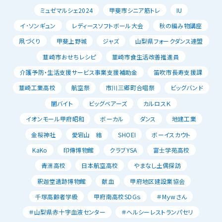
ミュゼマルシェ2024
甲斐市シニア筋トレ
IU
イ･ソンギュン
レディースソフトボール大会
秋の編み物講座
凧づくり
甲斐上野城
ジャズ
山梨県フォークダンス連盟
韮崎市おせちレシピ
韮崎市食生活改善推進員
介護予防・生活支援サービス事業支援補助金
笛吹市長寿支援課
韮崎工業高校
航空祭
市川三郷町合唱祭
ビッグバンド
闇バイト
ビッグベアーズ
カルロスＫ
イオンモール甲府昭和
ボーカル
ダンス
地建工業
金桜神社
愛宕山 結
SHOEI
ボーイスカウト
KaKo
印傳博物館
クラブYSA
富士学苑高校
青洲高校
日本航空高校
やまなし土偶探訪
釈迦堂遺跡博物館
献血
甲府地区建設業協会
千塚高齢者学級
甲府南高校SDGｓ
＃Mｙwさん
＃山梨県赤十字血液センター
＃ヘルシーレストランパセリ