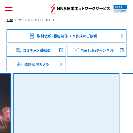
接続情報
IPv4で接続中
TOP
コミチャン 11CH・10CH
取材依頼・番組制作・CM作成のご依頼
個人のお客様
集合住宅オーナーの方
コミチャン番組表
Youtubeチャンネル
道路状況カメラ
法人のお客様
料金シミュレーション
資料請求