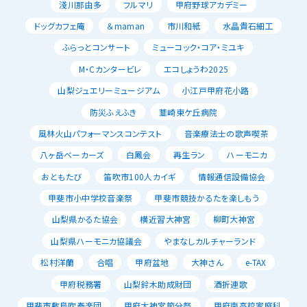
淺川那由多
フルマリ
甲府野球アカデミー
ドッグカフェ庵
＆maman
市川和紙
水晶貴石細工
ふらっとコンサート
ミューコック・コア・ミユキ
M・Cカンタービレ
エコしょうわ2025
山梨ジュエリーミュージアム
小江戸甲府花小路
防災ふえふき
韮崎東ケ丘病院
風林火山パフォーマンスコンテスト
音楽療法士の歌声喫茶
八ヶ岳ベーカーズ
白鳳会
再生ラン
ハーモニカ
おともたび
笛吹市100人カイギ
情報通信設備協会
甲斐市小中学校音楽祭
甲斐市競技かるたを楽しもう
山梨県かるた協会
横近習大神宮
柳町大神宮
山梨県ハーモニカ協議会
やまなしカルチャーランド
松村洋蘭
合唱
甲府盆地
大神さん
e-TAX
甲府税務署
山梨鈴木助成財団
酒折連歌
甲斐市敷島吹奏楽団
甲府大神宮節分祭
甲府南高校家庭科