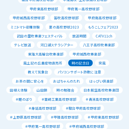
甲府東高校野球部
甲府第一高校野球部
甲府城西高校野球部
笛吹高校野球部
甲府南高校野球部
ミニトマト収穫体験
夏の高校野球2023
もろこしフェア2023
武田の里吹奏楽フェスティバル
放送時間
CATV11ch
テレビ放送
河口湖ステラシアター
八王子高校吹奏楽部
東海大高輪台吹奏楽部
甲府城西吹奏楽部
風土記の丘農産物直売所
時の記念日
突風
教えて気象台
パソコンサポート詐欺に注意
お茶の間に安心を
おばちゃんのたれ
はっぴい倶楽部
田植え体験
山田錦
時の勉強会
日本航空高校吹奏楽団
＃鯉のぼり
＃韮崎工業高校野球部
＃青洲高校野球部
＃身延高校野球部
＃駿台甲府高校野球部
＃上野原高校野球部
＃甲陵高校野球部
＃甲府東高校野球部
＃甲府第一高校野球部
＃甲府城西高校野球部