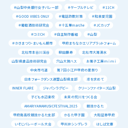
＃山梨中央銀行女子バレー部
＃ケーブルテレビ
＃11CH
＃GOOD VIBES ONLY
＃電話詐欺対策
＃和泉愛児園
＃葡萄酒技術研究会
＃十五華marche
＃JCカップ
＃コミCH
＃自主制作番組
＃山梨
＃かきまつり・まいもん朝市
甲府まちなかエリアプラットフォーム
北杜市本谷川渓谷
柳田藤寿
北杜市大滝湧水
山梨県食品技術研究会
穴山大賀ハス
お菓子工房ｍｉｍｉ
中央市弓道
第７回小江戸甲府の夏祭り
日本フォークダンス連盟山梨県支部
凉を求めて
INNER FLARE
ジャパンラグビー
クリーンファイターズ山梨
子ども水辺楽校
未来の荒川をつくる会
AMARIYAMAMUSICFESTIVAL2025
競技かるた
甲府南高校競技かるた支部
かるた甲子園
大和証券甲府
いそじバレーボール大会
甲州弁シンデレラ
はしば文庫