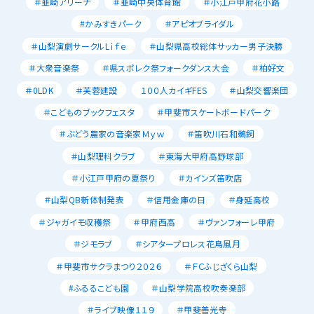
＃韮崎アリーナ
＃韮崎中央体育館
＃小江戸甲府花小路
#かみすきパーク
＃アピオブライダル
＃山梨演劇サークルLｉｆｅ
＃山梨県高校総体サッカー男子決勝
＃大衆音楽祭
＃県スポレク祭フォークダンス大会
＃柏好文
＃0LDK
＃芙蓉建設
１００人カイギFES
＃山梨交響楽団
＃こどものブックフェスタ
＃甲斐市スケートボードパーク
＃ぶどう農家の音楽家Ｍｙｗ
＃笛吹川石和鵜飼
＃山梨理科クラブ
＃東海大甲府高野球部
＃小江戸甲府の夏祭り
＃カインズ笛吹店
＃山梨QB新体制発表
＃信用金庫の日
＃身延高校
＃ジャガイモ収穫祭
＃甲府西高
＃ヴァンフォーレ甲府
＃ジモラブ
＃シアタープロレス花鳥風月
＃甲斐市サクラまつり２０２６
＃ＦＣふじざくら山梨
#ふるるこども園
＃山梨学院高校吹奏楽部
＃ライブ映像１１９
＃甲斐善光寺