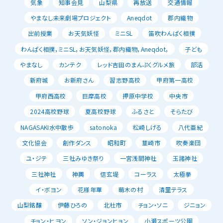
気象
知事会見
山梨県
再放送
交通情報
やまなし未来劇場プロジェクト
Aneqdot
郡内織物
出前授業
お天気妖怪
ミニSL
笛吹わんぱく相撲
わんぱく相撲，ミニSL，お天気妖怪，郡内織物，Aneqdot，
子ども
やまなし
カンテク
レッド吉田のまんぷくグルメ旅
部活
新府城
お新府さん
習志野高校
甲府第一高校
甲府西高校
巨摩高校
押原中学校
中央市
2024高校野球
夏高校野球
ふるさと
そらたび
NAGASAKI水中散歩
satonoka
松崎しげる
八代亜紀
文化協会
創作ダンス
昭和町
韮崎市
吹奏楽団
ユ・ジテ
三社みゆき祭り
一宮浅間神社
玉諸神社
三社神社
神輿
信玄堤
コーラス
太極拳
イ・ボヨン
花様年華
萌木の村
清里テラス
山梨銘醸
伊藤ひろの
北杜市
チョン・ソニ
ジニョン
チョン・ヒヨン
ソン・ジョンヒョン
小瀬スポーツ公園