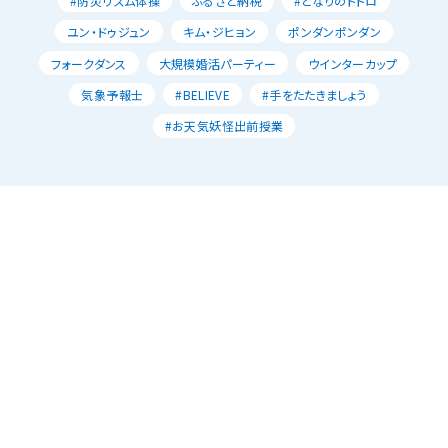
#防災リズム体操
ふるさと納税
#となりのトトロ
ユン・ドゥジュン
キム・ジヒョン
ポンダンポンダン
フォークダンス
大規模婚活パーティー
ウインターカップ
気象予報士
#BELIEVE
#手をたたきましょう
#お天気妖怪出前授業