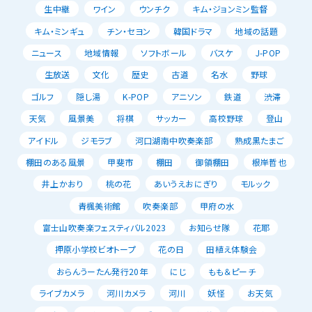
生中継
ワイン
ウンチク
キム・ジョンミン監督
キム・ミンギュ
チン・セヨン
韓国ドラマ
地域の話題
ニュース
地域情報
ソフトボール
バスケ
J-POP
生放送
文化
歴史
古道
名水
野球
ゴルフ
隠し湯
K-POP
アニソン
鉄道
渋滞
天気
風景美
将棋
サッカー
高校野球
登山
アイドル
ジモラブ
河口湖南中吹奏楽部
熟成黒たまご
棚田のある風景
甲斐市
棚田
御領棚田
根岸哲也
井上かおり
桃の花
あいうえおにぎり
モルック
青楓美術館
吹奏楽部
甲府の水
富士山吹奏楽フェスティバル2023
お知らせ隊
花耶
押原小学校ビオトープ
花の日
田植え体験会
おらんうーたん発行20年
にじ
もも＆ピーチ
ライブカメラ
河川カメラ
河川
妖怪
お天気