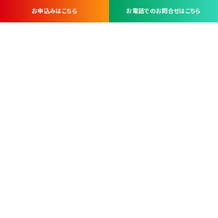
お申込みはこちら
お電話でのお問合せはこちら
お問い合わせ・お申し込みは
※当社は山梨県内 7 市 3 町を対象にケーブルテレビ・インターネ
ットサービスを提供する会社です。
総合受電窓口
コンタクトセンター
TEL.055-251-7111
甲府市北口2-14-14
MAP
＜電話＞ 月～金 9：00～19：00、（土・日・祝日）9：00～17：00
＜窓口＞ 月～土 9：00～16：30 ※日・祝日を除く
本社営業部