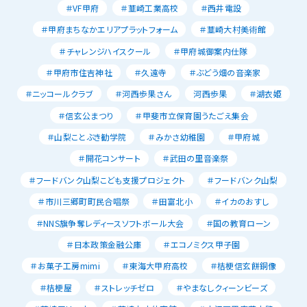
＃VF甲府
＃韮崎工業高校
＃西井電設
＃甲府まちなかエリアプラットフォーム
＃韮崎大村美術館
＃チャレンジハイスクール
＃甲府城御案内仕隊
＃甲府市住吉神社
＃久遠寺
＃ぶどう畑の音楽家
＃ニッコールクラブ
＃河西歩果さん
河西歩果
＃湖衣姫
＃信玄公まつり
＃甲斐市立保育園うたごえ集会
＃山梨ことぶき勧学院
＃みかさ幼稚園
＃甲府城
＃開花コンサート
＃武田の里音楽祭
＃フードバンク山梨こども支援プロジェクト
＃フードバンク山梨
＃市川三郷町町民合唱祭
＃田富北小
＃イカのおすし
＃NNS旗争奪レディースソフトボール大会
＃国の教育ローン
＃日本政策金融公庫
＃エコノミクス甲子園
＃お菓子工房mimi
＃東海大甲府高校
＃桔梗信玄餅銅像
＃桔梗屋
＃ストレッチゼロ
＃やまなしクィーンビーズ