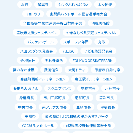
水行
星雲寺
シルクふれんどりぃ
太々神楽
チョ・ウリ
山梨県ハンドボール総合選手権大会
全国高等学校柔道選手権山梨県予選
清楓美術館
笛吹市太鼓フェスティバル
やまなし公共交通フェスティバル
バスケットボール
スポーツ少年団
丸政
八田SCダンス発表会
八田SC
子ども落語発表会
金櫻神社
少林寺拳法
FOLKWOODSKATEPARK
織のなかま展
武田信玄
大河ドラマ
甲府市旧鈴村亭
身延町西嶋イルミネーション
竜王駅イルミネーション
長田ろみおさん
スクエアダンス
甲府市長
北杜市長
身延町長
市川三郷町長
昭和町長
笛吹市長
中央市長
南アルプス市長
韮崎市長
甲斐市長
美創祭
道の駅にしじま和紙の里かみすきパーク
YCC県民文化ホール
山梨県高校野球連盟笛吹支部