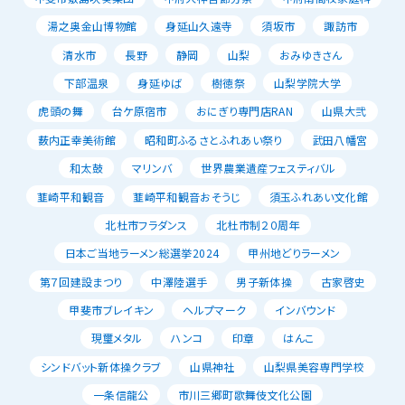
湯之奥金山博物館
身延山久遠寺
須坂市
諏訪市
清水市
長野
静岡
山梨
おみゆきさん
下部温泉
身延ゆば
樹徳祭
山梨学院大学
虎頭の舞
台ケ原宿市
おにぎり専門店RAN
山県大弐
薮内正幸美術館
昭和町ふるさとふれあい祭り
武田八幡宮
和太鼓
マリンバ
世界農業遺産フェスティバル
韮崎平和観音
韮崎平和観音おそうじ
須玉ふれあい文化館
北杜市フラダンス
北杜市制２０周年
日本ご当地ラーメン総選挙2024
甲州地どりラーメン
第７回建設まつり
中澤陸選手
男子新体操
古家啓史
甲斐市ブレイキン
ヘルプマーク
インバウンド
現璽メタル
ハンコ
印章
はんこ
シンドバット新体操クラブ
山県神社
山梨県美容専門学校
一条信龍公
市川三郷町歌舞伎文化公園