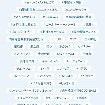
＃あ・い・う・え・おにぎり
＃甲斐マンガ塾
＃昭和町西条二区ふるさと祭り
＃はみがきのうた
＃どんな色が好き
＃しゃぼん玉
＃電話詐欺抑止装置
＃お茶の間に安心を
＃ゴールキーパースクール
＃蹴農人
＃ゴルフパートナー
＃北杜ヒュッゲの森
＃道の駅南きよさと
国指定重要無形民俗文化財
サークル
クラブ
美和神社
笛吹市
湯立祭
祭り
SADOYA
ワイナリー
アン・ヒョソブ
少年野球
SKYキャッスル
甲府市
天津司の舞
キム・ソヒョン
チェ・ウォニョン
チョン・ジュノ
オ・ナラ
ユン・セア
イ・テラン
ヨム・ジョンア
チン・ギジュ
キム・スルギ
#やまうた
#どんな色が好き
#しゃぼん玉
#スーシエンティーオリジナルソング
#歯科矯正歯科GOOD SMILE
#はみがきのうた
#スーシエンティー
#蓮照寺