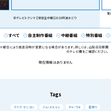
第6
©テレビトクシマ 【受信生中継】2026阿波おどり
すべて
自主制作番組
中継番組
特別番組
※都合により放送日時が変更になる場合があります。詳しくは、山梨日日新聞
のテレビ欄をご確認ください。
現在情報はありません
Tags
クァク・ドンヨン
イム・スヒャン
チャ・ウヌ
星祭り