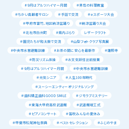
#９月はアルツハイマー月間
＃男性の料理教室
＃ちかい高齢者サロン
＃手話で交流
＃ｅスポーツ大会
＃甲府市富竹，地区納涼盆踊り
＃納涼盆踊り大会
＃北杜市白州町
#県内ぶらり
レザークラフト
＃園児たちが和太鼓で交流
＃山梨フォトクラブ写真展
#中央市水害避難訓練
#お茶の間に安心を最新作
＃蓮照寺
＃防災リズム体操
＃お天気妖怪出前授業
＃９月はアルツハイマー月間
＃中央市水害避難訓練
＃元気シニア
＃人生100年時代
＃スーシーエンティーオリジナルソング
＃歯科矯正歯科GOOD SMILE
＃ジモラブミステリー
＃東海大甲府高校武道館
＃武道館竣工式
＃ピアノコンサート
＃笛吹みんなの夏休み
＃甲斐市松尾神社祭典
＃ベストセレクション
＃ふじのやま