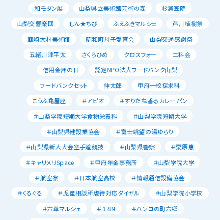
和モダン展
山梨県立美術館芸術の森
杉浦医院
山梨交響楽団
しん★ちび
ふえふきマルシェ
芦川植樹祭
韮崎大村美術館
昭和町母子愛育会
山梨交通感謝祭
五緒川津平太
さくらひめ
クロスフォー
二科会
信用金庫の日
認定NPO法人フードバンク山梨
フードバンクセット
伸太郎
甲府一校探求科
こうふ亀屋座
＃アピオ
＃すりだね香るカレーパン
＃山梨学院短期大学食物栄養科
＃山梨学院短期大学
＃山梨県建設業協会
＃富士眺望の湯ゆらり
＃山梨県新人大会空手道競技
＃山梨県警察
＃栗原恵
＃キャリメリSpace
＃甲府年金事務所
＃山梨学院大学
＃航空祭
＃日本航空高校
＃情報通信設備協会
＃くるぐる
＃児童相談所虐待対応ダイヤル
＃山梨学院小学校
＃六華マルシェ
＃１８９
＃ハンコの町六郷