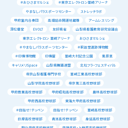
＃おひさまマルシェ
＃東京エレクトロン韮崎アリーナ
やまなしパラスポーツセンター
ストレッチラボ
甲府室内合奏団
高畑延命開運地蔵尊
アームレスリング
深松優宝
EVOLT
友好県省
山梨県看護教育研究協議会
東京エレクトロン 韮崎アリーナ
おひさまマルシェ
＃やまなしパラスポーツセンター
＃釈迦堂遺跡博物館
＃印傳博物館
印傳屋
韮崎大村記念公園
栗原恵
キャリメリSpace
山梨県舞踊連盟
北杜フラ・フェスティバル
帝京山梨看護専門学校
韮崎工業高校野球部
山梨学院高校野球部
帝京第三高校野球部
甲府商業高校野球部
甲府昭和高校野球部
農林高校野球部
甲府西高校野球部
東海大甲府高校野球部
＃目指せ！テッペン
目指せ！テッペン
韮崎高校野球部
巨摩高校野球部
青洲高校野球部
身延高校野球部
駿台甲府高校野球部
甲陵高校・上野原高校野球部