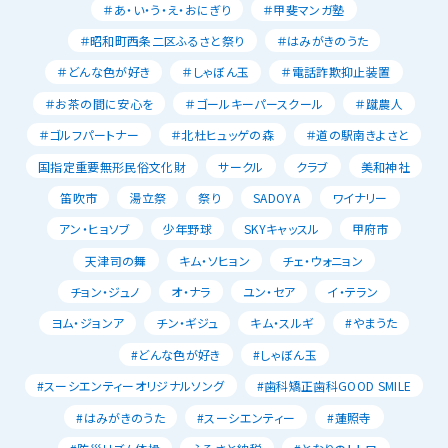
＃あ・い・う・え・おにぎり
＃甲斐マンガ塾
＃昭和町西条二区ふるさと祭り
＃はみがきのうた
＃どんな色が好き
＃しゃぼん玉
＃電話詐欺抑止装置
＃お茶の間に安心を
＃ゴールキーパースクール
＃蹴農人
＃ゴルフパートナー
＃北杜ヒュッゲの森
＃道の駅南きよさと
国指定重要無形民俗文化財
サークル
クラブ
美和神社
笛吹市
湯立祭
祭り
SADOYA
ワイナリー
アン・ヒョソブ
少年野球
SKYキャッスル
甲府市
天津司の舞
キム・ソヒョン
チェ・ウォニョン
チョン・ジュノ
オ・ナラ
ユン・セア
イ・テラン
ヨム・ジョンア
チン・ギジュ
キム・スルギ
#やまうた
#どんな色が好き
#しゃぼん玉
#スーシエンティーオリジナルソング
#歯科矯正歯科GOOD SMILE
#はみがきのうた
#スーシエンティー
#蓮照寺