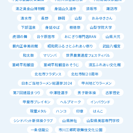
湯之奥金山博物館
身延山久遠寺
須坂市
諏訪市
清水市
長野
静岡
山梨
おみゆきさん
下部温泉
身延ゆば
樹徳祭
山梨学院大学
虎頭の舞
台ケ原宿市
おにぎり専門店RAN
山県大弐
薮内正幸美術館
昭和町ふるさとふれあい祭り
武田八幡宮
和太鼓
マリンバ
世界農業遺産フェスティバル
韮崎平和観音
韮崎平和観音おそうじ
須玉ふれあい文化館
北杜市フラダンス
北杜市制２０周年
日本ご当地ラーメン総選挙2024
甲州地どりラーメン
第７回建設まつり
中澤陸選手
男子新体操
古家啓史
甲斐市ブレイキン
ヘルプマーク
インバウンド
現璽メタル
ハンコ
印章
はんこ
シンドバット新体操クラブ
山県神社
山梨県美容専門学校
一条信龍公
市川三郷町歌舞伎文化公園