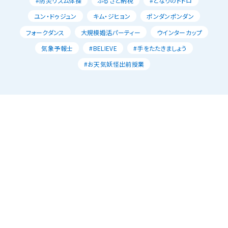
#防災リズム体操
ふるさと納税
#となりのトトロ
ユン・ドゥジュン
キム・ジヒョン
ポンダンポンダン
フォークダンス
大規模婚活パーティー
ウインターカップ
気象予報士
#BELIEVE
#手をたたきましょう
#お天気妖怪出前授業