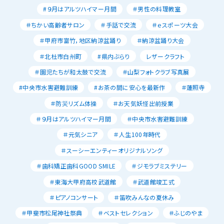
#９月はアルツハイマー月間
＃男性の料理教室
＃ちかい高齢者サロン
＃手話で交流
＃ｅスポーツ大会
＃甲府市富竹，地区納涼盆踊り
＃納涼盆踊り大会
＃北杜市白州町
#県内ぶらり
レザークラフト
＃園児たちが和太鼓で交流
＃山梨フォトクラブ写真展
#中央市水害避難訓練
#お茶の間に安心を最新作
＃蓮照寺
＃防災リズム体操
＃お天気妖怪出前授業
＃９月はアルツハイマー月間
＃中央市水害避難訓練
＃元気シニア
＃人生100年時代
＃スーシーエンティーオリジナルソング
＃歯科矯正歯科GOOD SMILE
＃ジモラブミステリー
＃東海大甲府高校武道館
＃武道館竣工式
＃ピアノコンサート
＃笛吹みんなの夏休み
＃甲斐市松尾神社祭典
＃ベストセレクション
＃ふじのやま