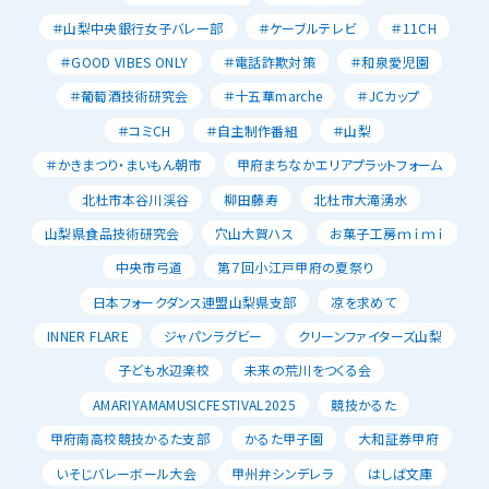
＃山梨中央銀行女子バレー部
＃ケーブルテレビ
＃11CH
＃GOOD VIBES ONLY
＃電話詐欺対策
＃和泉愛児園
＃葡萄酒技術研究会
＃十五華marche
＃JCカップ
＃コミCH
＃自主制作番組
＃山梨
＃かきまつり・まいもん朝市
甲府まちなかエリアプラットフォーム
北杜市本谷川渓谷
柳田藤寿
北杜市大滝湧水
山梨県食品技術研究会
穴山大賀ハス
お菓子工房ｍｉｍｉ
中央市弓道
第７回小江戸甲府の夏祭り
日本フォークダンス連盟山梨県支部
凉を求めて
INNER FLARE
ジャパンラグビー
クリーンファイターズ山梨
子ども水辺楽校
未来の荒川をつくる会
AMARIYAMAMUSICFESTIVAL2025
競技かるた
甲府南高校競技かるた支部
かるた甲子園
大和証券甲府
いそじバレーボール大会
甲州弁シンデレラ
はしば文庫