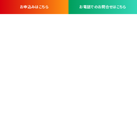
お申込みはこちら
お電話でのお問合せはこちら
お問い合わせ・お申し込みは
※当社は山梨県内 7 市 3 町を対象にケーブルテレビ・インターネ
ットサービスを提供する会社です。
総合受電窓口
コンタクトセンター
TEL.055-251-7111
甲府市北口2-14-14
MAP
＜電話＞ 月～金 9：00～19：00、（土・日・祝日）9：00～17：00
＜窓口＞ 月～土 9：00～16：30 ※日・祝日を除く
本社営業部