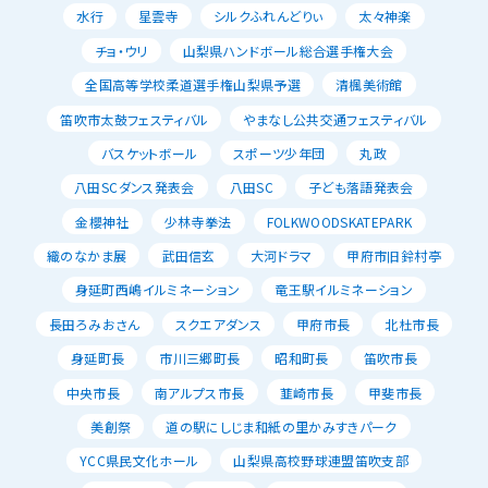
水行
星雲寺
シルクふれんどりぃ
太々神楽
チョ・ウリ
山梨県ハンドボール総合選手権大会
全国高等学校柔道選手権山梨県予選
清楓美術館
笛吹市太鼓フェスティバル
やまなし公共交通フェスティバル
バスケットボール
スポーツ少年団
丸政
八田SCダンス発表会
八田SC
子ども落語発表会
金櫻神社
少林寺拳法
FOLKWOODSKATEPARK
織のなかま展
武田信玄
大河ドラマ
甲府市旧鈴村亭
身延町西嶋イルミネーション
竜王駅イルミネーション
長田ろみおさん
スクエアダンス
甲府市長
北杜市長
身延町長
市川三郷町長
昭和町長
笛吹市長
中央市長
南アルプス市長
韮崎市長
甲斐市長
美創祭
道の駅にしじま和紙の里かみすきパーク
YCC県民文化ホール
山梨県高校野球連盟笛吹支部