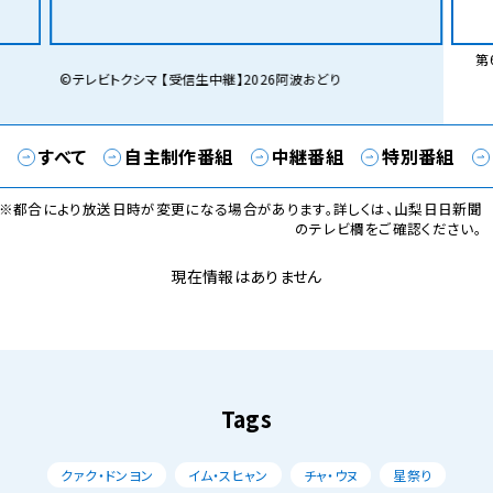
第6
©テレビトクシマ 【受信生中継】2026阿波おどり
すべて
自主制作番組
中継番組
特別番組
※都合により放送日時が変更になる場合があります。詳しくは、山梨日日新聞
のテレビ欄をご確認ください。
現在情報はありません
Tags
クァク・ドンヨン
イム・スヒャン
チャ・ウヌ
星祭り