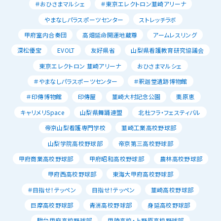
＃おひさまマルシェ
＃東京エレクトロン韮崎アリーナ
やまなしパラスポーツセンター
ストレッチラボ
甲府室内合奏団
高畑延命開運地蔵尊
アームレスリング
深松優宝
EVOLT
友好県省
山梨県看護教育研究協議会
東京エレクトロン 韮崎アリーナ
おひさまマルシェ
＃やまなしパラスポーツセンター
＃釈迦堂遺跡博物館
＃印傳博物館
印傳屋
韮崎大村記念公園
栗原恵
キャリメリSpace
山梨県舞踊連盟
北杜フラ・フェスティバル
帝京山梨看護専門学校
韮崎工業高校野球部
山梨学院高校野球部
帝京第三高校野球部
甲府商業高校野球部
甲府昭和高校野球部
農林高校野球部
甲府西高校野球部
東海大甲府高校野球部
＃目指せ！テッペン
目指せ！テッペン
韮崎高校野球部
巨摩高校野球部
青洲高校野球部
身延高校野球部
駿台甲府高校野球部
甲陵高校・上野原高校野球部