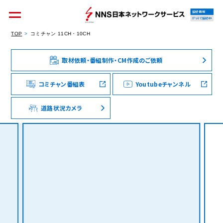
接続情報
IPv4で接続中
TOP
コミチャン 11CH・10CH
取材依頼・番組制作・CM作成のご依頼
個人のお客様
集合住宅オーナーの方
コミチャン番組表
Youtubeチャンネル
道路状況カメラ
法人のお客様
料金シミュレーション
資料請求