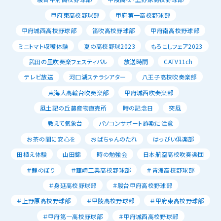
甲府東高校野球部
甲府第一高校野球部
甲府城西高校野球部
笛吹高校野球部
甲府南高校野球部
ミニトマト収穫体験
夏の高校野球2023
もろこしフェア2023
武田の里吹奏楽フェスティバル
放送時間
CATV11ch
テレビ放送
河口湖ステラシアター
八王子高校吹奏楽部
東海大高輪台吹奏楽部
甲府城西吹奏楽部
風土記の丘農産物直売所
時の記念日
突風
教えて気象台
パソコンサポート詐欺に注意
お茶の間に安心を
おばちゃんのたれ
はっぴい倶楽部
田植え体験
山田錦
時の勉強会
日本航空高校吹奏楽団
＃鯉のぼり
＃韮崎工業高校野球部
＃青洲高校野球部
＃身延高校野球部
＃駿台甲府高校野球部
＃上野原高校野球部
＃甲陵高校野球部
＃甲府東高校野球部
＃甲府第一高校野球部
＃甲府城西高校野球部