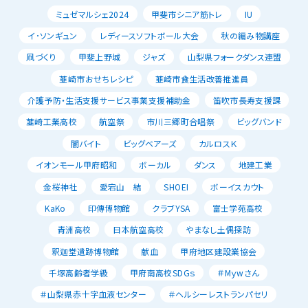
ミュゼマルシェ2024
甲斐市シニア筋トレ
IU
イ･ソンギュン
レディースソフトボール大会
秋の編み物講座
凧づくり
甲斐上野城
ジャズ
山梨県フォークダンス連盟
韮崎市おせちレシピ
韮崎市食生活改善推進員
介護予防・生活支援サービス事業支援補助金
笛吹市長寿支援課
韮崎工業高校
航空祭
市川三郷町合唱祭
ビッグバンド
闇バイト
ビッグベアーズ
カルロスＫ
イオンモール甲府昭和
ボーカル
ダンス
地建工業
金桜神社
愛宕山 結
SHOEI
ボーイスカウト
KaKo
印傳博物館
クラブYSA
富士学苑高校
青洲高校
日本航空高校
やまなし土偶探訪
釈迦堂遺跡博物館
献血
甲府地区建設業協会
千塚高齢者学級
甲府南高校SDGｓ
＃Mｙwさん
＃山梨県赤十字血液センター
＃ヘルシーレストランパセリ