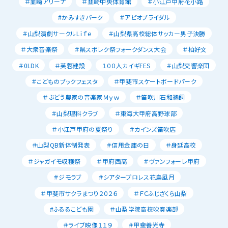
＃韮崎アリーナ
＃韮崎中央体育館
＃小江戸甲府花小路
#かみすきパーク
＃アピオブライダル
＃山梨演劇サークルLｉｆｅ
＃山梨県高校総体サッカー男子決勝
＃大衆音楽祭
＃県スポレク祭フォークダンス大会
＃柏好文
＃0LDK
＃芙蓉建設
１００人カイギFES
＃山梨交響楽団
＃こどものブックフェスタ
＃甲斐市スケートボードパーク
＃ぶどう農家の音楽家Ｍｙｗ
＃笛吹川石和鵜飼
＃山梨理科クラブ
＃東海大甲府高野球部
＃小江戸甲府の夏祭り
＃カインズ笛吹店
＃山梨QB新体制発表
＃信用金庫の日
＃身延高校
＃ジャガイモ収穫祭
＃甲府西高
＃ヴァンフォーレ甲府
＃ジモラブ
＃シアタープロレス花鳥風月
＃甲斐市サクラまつり２０２６
＃ＦＣふじざくら山梨
#ふるるこども園
＃山梨学院高校吹奏楽部
＃ライブ映像１１９
＃甲斐善光寺