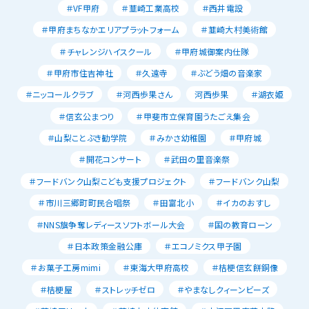
＃VF甲府
＃韮崎工業高校
＃西井電設
＃甲府まちなかエリアプラットフォーム
＃韮崎大村美術館
＃チャレンジハイスクール
＃甲府城御案内仕隊
＃甲府市住吉神社
＃久遠寺
＃ぶどう畑の音楽家
＃ニッコールクラブ
＃河西歩果さん
河西歩果
＃湖衣姫
＃信玄公まつり
＃甲斐市立保育園うたごえ集会
＃山梨ことぶき勧学院
＃みかさ幼稚園
＃甲府城
＃開花コンサート
＃武田の里音楽祭
＃フードバンク山梨こども支援プロジェクト
＃フードバンク山梨
＃市川三郷町町民合唱祭
＃田富北小
＃イカのおすし
＃NNS旗争奪レディースソフトボール大会
＃国の教育ローン
＃日本政策金融公庫
＃エコノミクス甲子園
＃お菓子工房mimi
＃東海大甲府高校
＃桔梗信玄餅銅像
＃桔梗屋
＃ストレッチゼロ
＃やまなしクィーンビーズ