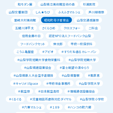
和モダン展
山梨県立美術館芸術の森
杉浦医院
山梨交響楽団
しん★ちび
ふえふきマルシェ
芦川植樹祭
韮崎大村美術館
昭和町母子愛育会
山梨交通感謝祭
五緒川津平太
さくらひめ
クロスフォー
二科会
信用金庫の日
認定NPO法人フードバンク山梨
フードバンクセット
伸太郎
甲府一校探求科
こうふ亀屋座
＃アピオ
＃すりだね香るカレーパン
＃山梨学院短期大学食物栄養科
＃山梨学院短期大学
＃山梨県建設業協会
＃富士眺望の湯ゆらり
＃山梨県新人大会空手道競技
＃山梨県警察
＃栗原恵
＃キャリメリSpace
＃甲府年金事務所
＃山梨学院大学
＃航空祭
＃日本航空高校
＃情報通信設備協会
＃くるぐる
＃児童相談所虐待対応ダイヤル
＃山梨学院小学校
＃六華マルシェ
＃１８９
＃ハンコの町六郷