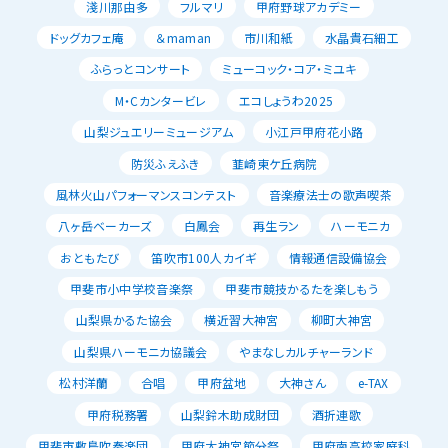
淺川那由多
フルマリ
甲府野球アカデミー
ドッグカフェ庵
＆maman
市川和紙
水晶貴石細工
ふらっとコンサート
ミューコック・コア・ミユキ
M・Cカンタービレ
エコしょうわ2025
山梨ジュエリーミュージアム
小江戸甲府花小路
防災ふえふき
韮崎東ケ丘病院
風林火山パフォーマンスコンテスト
音楽療法士の歌声喫茶
八ヶ岳ベーカーズ
白鳳会
再生ラン
ハーモニカ
おともたび
笛吹市100人カイギ
情報通信設備協会
甲斐市小中学校音楽祭
甲斐市競技かるたを楽しもう
山梨県かるた協会
横近習大神宮
柳町大神宮
山梨県ハーモニカ協議会
やまなしカルチャーランド
松村洋蘭
合唱
甲府盆地
大神さん
e-TAX
甲府税務署
山梨鈴木助成財団
酒折連歌
甲斐市敷島吹奏楽団
甲府大神宮節分祭
甲府南高校家庭科