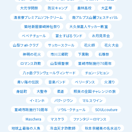
大弐学問祭
防災キャンプ
農林高校
大正琴
清泉寮プレミアムソフトクリーム
南アルプス山麓フェスティバル
築地新居御崎神社祭り
大久保嘉人サッカー教室
べべナチュール
富士すばるランド
お月見茶会
山梨フォトクラブ
サッカースクール
花火師
花火大会
神明の花火
市川三郷町
下黒駒
石尊祭
ロマンス詐欺
山梨県警察
韮崎市制施行70周年
八ヶ岳グランヴェールヴィンヤード
チョン・ジヒョン
青い海の伝説
音楽バンド
ベリーダンス
火渡り
身延町
大聖寺
柔道
照英の全国チャレンジの旅
イ・ミンホ
パク・ジウン
マルスワイン
韮崎市政施行70周年
ソウル･クチュール
SOULcouture
Maschera
マスケラ
ファンタジーロマンス
地球上最後の人魚
冷血天才詐欺師
秋本奈緒美の名水巡り