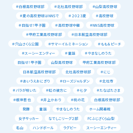
＃白根高校野球部
＃北杜高校野球部
＃山梨高校野球
＃夏の高校野球はNNSで
＃２０２３夏
＃高校野球
＃目指せ！甲子園
＃高校野球中継
＃NNS高校野球
＃甲府工業高校野球部
＃日本航空高校野球部
＃穴山さくら公園
＃サマーイルミネーション
＃もも＆ピーチ
＃スーシーエンティー
＃童謡
＃やまなしのうた
目指せ！甲子園
山梨高校野球
甲府工業高校野球部
日本航空高校野球部
北杜高校野球部
＃にじ
＃あいうえおにぎり
＃ローズジャルダン
＃北杜市
＃バラが咲いた
＃虹の彼方に
＃七夕
＃たなばたさま
＃根岸哲也
＃井上かおり
＃桃の花
白根高校野球部
発酵
童謡
やまなしのうた
ホーム開幕戦
女子サッカー
なでしこリーグ２部
FCふじざくら山梨
名山
ハンドボール
ラグビー
スーシーエンティー