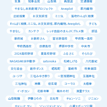
気象
知事会見
山梨県
再放送
交通情報
やまなし未来劇場プロジェクト
Aneqdot
郡内織物
出前授業
お天気妖怪
ミニSL
笛吹わんぱく相撲
わんぱく相撲，ミニSL，お天気妖怪，郡内織物，Aneqdot，
子ども
やまなし
カンテク
レッド吉田のまんぷくグルメ旅
部活
新府城
お新府さん
習志野高校
甲府第一高校
甲府西高校
巨摩高校
押原中学校
中央市
2024高校野球
夏高校野球
ふるさと
そらたび
NAGASAKI水中散歩
satonoka
松崎しげる
八代亜紀
文化協会
創作ダンス
昭和町
韮崎市
吹奏楽団
ユ・ジテ
三社みゆき祭り
一宮浅間神社
玉諸神社
三社神社
神輿
信玄堤
コーラス
太極拳
イ・ボヨン
花様年華
萌木の村
清里テラス
山梨銘醸
伊藤ひろの
北杜市
チョン・ソニ
ジニョン
チョン・ヒヨン
ソン・ジョンヒョン
小瀬スポーツ公園