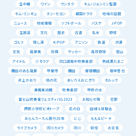
生中継
ワイン
ウンチク
キム・ジョンミン監督
キム・ミンギュ
チン・セヨン
韓国ドラマ
地域の話題
ニュース
地域情報
ソフトボール
バスケ
J-POP
生放送
文化
歴史
古道
名水
野球
ゴルフ
隠し湯
K-POP
アニソン
鉄道
渋滞
天気
風景美
将棋
サッカー
高校野球
登山
アイドル
ジモラブ
河口湖南中吹奏楽部
熟成黒たまご
棚田のある風景
甲斐市
棚田
御領棚田
根岸哲也
井上かおり
桃の花
あいうえおにぎり
モルック
青楓美術館
吹奏楽部
甲府の水
富士山吹奏楽フェスティバル2023
お知らせ隊
花耶
押原小学校ビオトープ
花の日
田植え体験会
おらんうーたん発行20年
にじ
もも＆ピーチ
ライブカメラ
河川カメラ
河川
妖怪
お天気