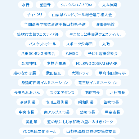
水行
星雲寺
シルクふれんどりぃ
太々神楽
チョ・ウリ
山梨県ハンドボール総合選手権大会
全国高等学校柔道選手権山梨県予選
清楓美術館
笛吹市太鼓フェスティバル
やまなし公共交通フェスティバル
バスケットボール
スポーツ少年団
丸政
八田SCダンス発表会
八田SC
子ども落語発表会
金櫻神社
少林寺拳法
FOLKWOODSKATEPARK
織のなかま展
武田信玄
大河ドラマ
甲府市旧鈴村亭
身延町西嶋イルミネーション
竜王駅イルミネーション
長田ろみおさん
スクエアダンス
甲府市長
北杜市長
身延町長
市川三郷町長
昭和町長
笛吹市長
中央市長
南アルプス市長
韮崎市長
甲斐市長
美創祭
道の駅にしじま和紙の里かみすきパーク
YCC県民文化ホール
山梨県高校野球連盟笛吹支部