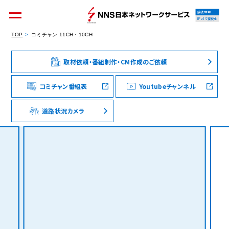
接続情報
IPv4で接続中
TOP
コミチャン 11CH・10CH
取材依頼・番組制作・CM作成のご依頼
個人のお客様
集合住宅オーナーの方
コミチャン番組表
Youtubeチャンネル
道路状況カメラ
法人のお客様
料金シミュレーション
資料請求