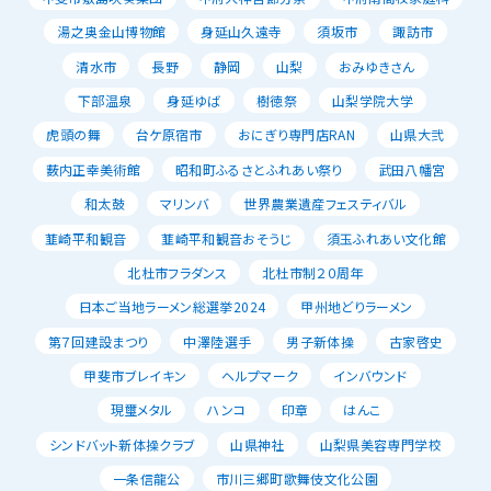
湯之奥金山博物館
身延山久遠寺
須坂市
諏訪市
清水市
長野
静岡
山梨
おみゆきさん
下部温泉
身延ゆば
樹徳祭
山梨学院大学
虎頭の舞
台ケ原宿市
おにぎり専門店RAN
山県大弐
薮内正幸美術館
昭和町ふるさとふれあい祭り
武田八幡宮
和太鼓
マリンバ
世界農業遺産フェスティバル
韮崎平和観音
韮崎平和観音おそうじ
須玉ふれあい文化館
北杜市フラダンス
北杜市制２０周年
日本ご当地ラーメン総選挙2024
甲州地どりラーメン
第７回建設まつり
中澤陸選手
男子新体操
古家啓史
甲斐市ブレイキン
ヘルプマーク
インバウンド
現璽メタル
ハンコ
印章
はんこ
シンドバット新体操クラブ
山県神社
山梨県美容専門学校
一条信龍公
市川三郷町歌舞伎文化公園