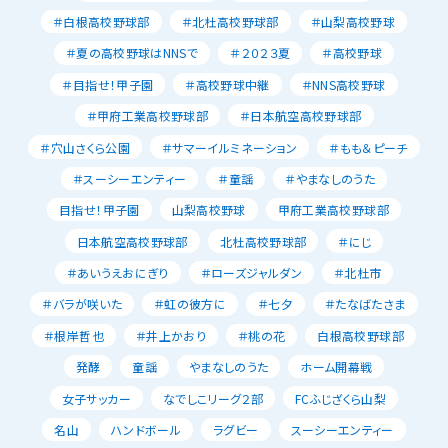
＃白根高校野球部
＃北杜高校野球部
＃山梨高校野球
＃夏の高校野球はNNSで
＃２０２３夏
＃高校野球
＃目指せ！甲子園
＃高校野球中継
＃NNS高校野球
＃甲府工業高校野球部
＃日本航空高校野球部
＃穴山さくら公園
＃サマーイルミネーション
＃もも＆ピーチ
＃スーシーエンティー
＃童謡
＃やまなしのうた
目指せ！甲子園
山梨高校野球
甲府工業高校野球部
日本航空高校野球部
北杜高校野球部
＃にじ
＃あいうえおにぎり
＃ローズジャルダン
＃北杜市
＃バラが咲いた
＃虹の彼方に
＃七夕
＃たなばたさま
＃根岸哲也
＃井上かおり
＃桃の花
白根高校野球部
発酵
童謡
やまなしのうた
ホーム開幕戦
女子サッカー
なでしこリーグ２部
FCふじざくら山梨
名山
ハンドボール
ラグビー
スーシーエンティー