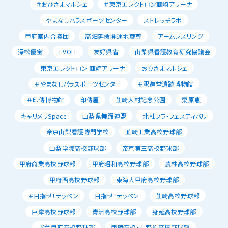
＃おひさまマルシェ
＃東京エレクトロン韮崎アリーナ
やまなしパラスポーツセンター
ストレッチラボ
甲府室内合奏団
高畑延命開運地蔵尊
アームレスリング
深松優宝
EVOLT
友好県省
山梨県看護教育研究協議会
東京エレクトロン 韮崎アリーナ
おひさまマルシェ
＃やまなしパラスポーツセンター
＃釈迦堂遺跡博物館
＃印傳博物館
印傳屋
韮崎大村記念公園
栗原恵
キャリメリSpace
山梨県舞踊連盟
北杜フラ・フェスティバル
帝京山梨看護専門学校
韮崎工業高校野球部
山梨学院高校野球部
帝京第三高校野球部
甲府商業高校野球部
甲府昭和高校野球部
農林高校野球部
甲府西高校野球部
東海大甲府高校野球部
＃目指せ！テッペン
目指せ！テッペン
韮崎高校野球部
巨摩高校野球部
青洲高校野球部
身延高校野球部
駿台甲府高校野球部
甲陵高校・上野原高校野球部