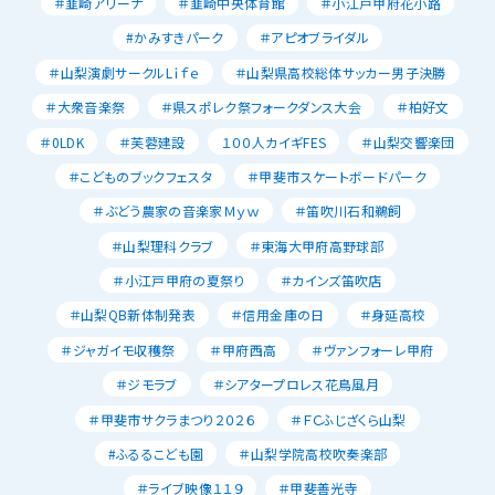
＃韮崎アリーナ
＃韮崎中央体育館
＃小江戸甲府花小路
#かみすきパーク
＃アピオブライダル
＃山梨演劇サークルLｉｆｅ
＃山梨県高校総体サッカー男子決勝
＃大衆音楽祭
＃県スポレク祭フォークダンス大会
＃柏好文
＃0LDK
＃芙蓉建設
１００人カイギFES
＃山梨交響楽団
＃こどものブックフェスタ
＃甲斐市スケートボードパーク
＃ぶどう農家の音楽家Ｍｙｗ
＃笛吹川石和鵜飼
＃山梨理科クラブ
＃東海大甲府高野球部
＃小江戸甲府の夏祭り
＃カインズ笛吹店
＃山梨QB新体制発表
＃信用金庫の日
＃身延高校
＃ジャガイモ収穫祭
＃甲府西高
＃ヴァンフォーレ甲府
＃ジモラブ
＃シアタープロレス花鳥風月
＃甲斐市サクラまつり２０２６
＃ＦＣふじざくら山梨
#ふるるこども園
＃山梨学院高校吹奏楽部
＃ライブ映像１１９
＃甲斐善光寺