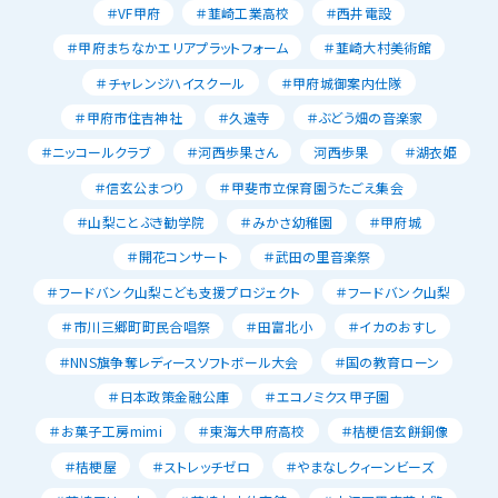
＃VF甲府
＃韮崎工業高校
＃西井電設
＃甲府まちなかエリアプラットフォーム
＃韮崎大村美術館
＃チャレンジハイスクール
＃甲府城御案内仕隊
＃甲府市住吉神社
＃久遠寺
＃ぶどう畑の音楽家
＃ニッコールクラブ
＃河西歩果さん
河西歩果
＃湖衣姫
＃信玄公まつり
＃甲斐市立保育園うたごえ集会
＃山梨ことぶき勧学院
＃みかさ幼稚園
＃甲府城
＃開花コンサート
＃武田の里音楽祭
＃フードバンク山梨こども支援プロジェクト
＃フードバンク山梨
＃市川三郷町町民合唱祭
＃田富北小
＃イカのおすし
＃NNS旗争奪レディースソフトボール大会
＃国の教育ローン
＃日本政策金融公庫
＃エコノミクス甲子園
＃お菓子工房mimi
＃東海大甲府高校
＃桔梗信玄餅銅像
＃桔梗屋
＃ストレッチゼロ
＃やまなしクィーンビーズ