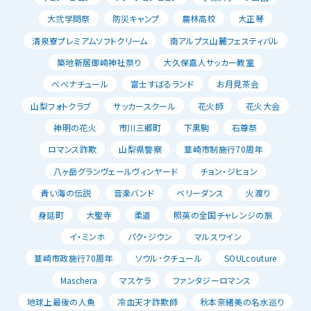
大弐学問祭
防災キャンプ
農林高校
大正琴
清泉寮プレミアムソフトクリーム
南アルプス山麓フェスティバル
築地新居御崎神社祭り
大久保嘉人サッカー教室
べべナチュール
富士すばるランド
お月見茶会
山梨フォトクラブ
サッカースクール
花火師
花火大会
神明の花火
市川三郷町
下黒駒
石尊祭
ロマンス詐欺
山梨県警察
韮崎市制施行70周年
八ヶ岳グランヴェールヴィンヤード
チョン・ジヒョン
青い海の伝説
音楽バンド
ベリーダンス
火渡り
身延町
大聖寺
柔道
照英の全国チャレンジの旅
イ・ミンホ
パク・ジウン
マルスワイン
韮崎市政施行70周年
ソウル･クチュール
SOULcouture
Maschera
マスケラ
ファンタジーロマンス
地球上最後の人魚
冷血天才詐欺師
秋本奈緒美の名水巡り