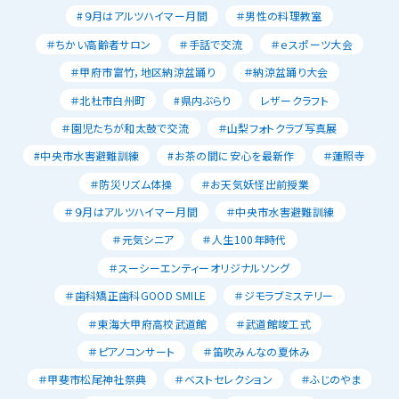
#９月はアルツハイマー月間
＃男性の料理教室
＃ちかい高齢者サロン
＃手話で交流
＃ｅスポーツ大会
＃甲府市富竹，地区納涼盆踊り
＃納涼盆踊り大会
＃北杜市白州町
#県内ぶらり
レザークラフト
＃園児たちが和太鼓で交流
＃山梨フォトクラブ写真展
#中央市水害避難訓練
#お茶の間に安心を最新作
＃蓮照寺
＃防災リズム体操
＃お天気妖怪出前授業
＃９月はアルツハイマー月間
＃中央市水害避難訓練
＃元気シニア
＃人生100年時代
＃スーシーエンティーオリジナルソング
＃歯科矯正歯科GOOD SMILE
＃ジモラブミステリー
＃東海大甲府高校武道館
＃武道館竣工式
＃ピアノコンサート
＃笛吹みんなの夏休み
＃甲斐市松尾神社祭典
＃ベストセレクション
＃ふじのやま