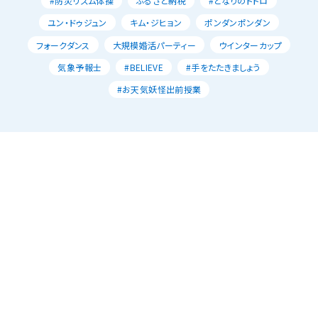
#防災リズム体操
ふるさと納税
#となりのトトロ
ユン・ドゥジュン
キム・ジヒョン
ポンダンポンダン
フォークダンス
大規模婚活パーティー
ウインターカップ
気象予報士
#BELIEVE
#手をたたきましょう
#お天気妖怪出前授業