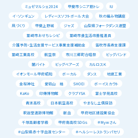
ミュゼマルシェ2024
甲斐市シニア筋トレ
IU
イ･ソンギュン
レディースソフトボール大会
秋の編み物講座
凧づくり
甲斐上野城
ジャズ
山梨県フォークダンス連盟
韮崎市おせちレシピ
韮崎市食生活改善推進員
介護予防・生活支援サービス事業支援補助金
笛吹市長寿支援課
韮崎工業高校
航空祭
市川三郷町合唱祭
ビッグバンド
闇バイト
ビッグベアーズ
カルロスＫ
イオンモール甲府昭和
ボーカル
ダンス
地建工業
金桜神社
愛宕山 結
SHOEI
ボーイスカウト
KaKo
印傳博物館
クラブYSA
富士学苑高校
青洲高校
日本航空高校
やまなし土偶探訪
釈迦堂遺跡博物館
献血
甲府地区建設業協会
千塚高齢者学級
甲府南高校SDGｓ
＃Mｙwさん
＃山梨県赤十字血液センター
＃ヘルシーレストランパセリ