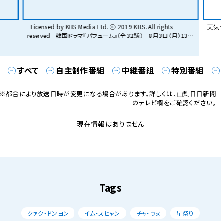
天気予報だけじゃない。だから面白い
山梨
13：
すべて
自主制作番組
中継番組
特別番組
※都合により放送日時が変更になる場合があります。詳しくは、山梨日日新聞
のテレビ欄をご確認ください。
現在情報はありません
Tags
クァク・ドンヨン
イム・スヒャン
チャ・ウヌ
星祭り