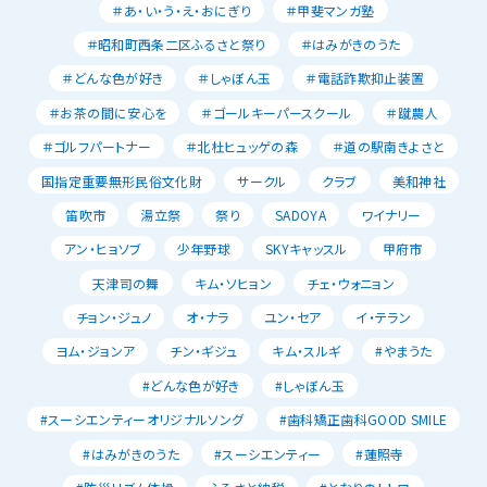
＃あ・い・う・え・おにぎり
＃甲斐マンガ塾
＃昭和町西条二区ふるさと祭り
＃はみがきのうた
＃どんな色が好き
＃しゃぼん玉
＃電話詐欺抑止装置
＃お茶の間に安心を
＃ゴールキーパースクール
＃蹴農人
＃ゴルフパートナー
＃北杜ヒュッゲの森
＃道の駅南きよさと
国指定重要無形民俗文化財
サークル
クラブ
美和神社
笛吹市
湯立祭
祭り
SADOYA
ワイナリー
アン・ヒョソブ
少年野球
SKYキャッスル
甲府市
天津司の舞
キム・ソヒョン
チェ・ウォニョン
チョン・ジュノ
オ・ナラ
ユン・セア
イ・テラン
ヨム・ジョンア
チン・ギジュ
キム・スルギ
#やまうた
#どんな色が好き
#しゃぼん玉
#スーシエンティーオリジナルソング
#歯科矯正歯科GOOD SMILE
#はみがきのうた
#スーシエンティー
#蓮照寺