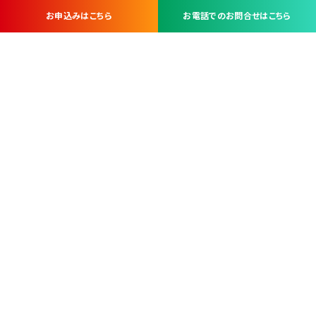
お申込みはこちら
お電話でのお問合せはこちら
お問い合わせ・お申し込みは
※当社は山梨県内 7 市 3 町を対象にケーブルテレビ・インターネ
ットサービスを提供する会社です。
総合受電窓口
コンタクトセンター
TEL.055-251-7111
甲府市北口2-14-14
MAP
＜電話＞ 月～金 9：00～19：00、（土・日・祝日）9：00～17：00
＜窓口＞ 月～土 9：00～16：30 ※日・祝日を除く
本社営業部