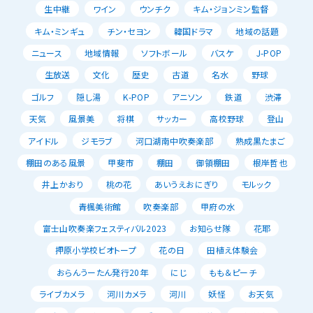
生中継
ワイン
ウンチク
キム・ジョンミン監督
キム・ミンギュ
チン・セヨン
韓国ドラマ
地域の話題
ニュース
地域情報
ソフトボール
バスケ
J-POP
生放送
文化
歴史
古道
名水
野球
ゴルフ
隠し湯
K-POP
アニソン
鉄道
渋滞
天気
風景美
将棋
サッカー
高校野球
登山
アイドル
ジモラブ
河口湖南中吹奏楽部
熟成黒たまご
棚田のある風景
甲斐市
棚田
御領棚田
根岸哲也
井上かおり
桃の花
あいうえおにぎり
モルック
青楓美術館
吹奏楽部
甲府の水
富士山吹奏楽フェスティバル2023
お知らせ隊
花耶
押原小学校ビオトープ
花の日
田植え体験会
おらんうーたん発行20年
にじ
もも＆ピーチ
ライブカメラ
河川カメラ
河川
妖怪
お天気