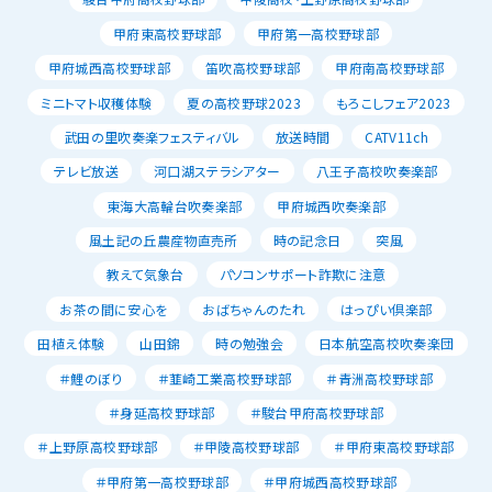
甲府東高校野球部
甲府第一高校野球部
甲府城西高校野球部
笛吹高校野球部
甲府南高校野球部
ミニトマト収穫体験
夏の高校野球2023
もろこしフェア2023
武田の里吹奏楽フェスティバル
放送時間
CATV11ch
テレビ放送
河口湖ステラシアター
八王子高校吹奏楽部
東海大高輪台吹奏楽部
甲府城西吹奏楽部
風土記の丘農産物直売所
時の記念日
突風
教えて気象台
パソコンサポート詐欺に注意
お茶の間に安心を
おばちゃんのたれ
はっぴい倶楽部
田植え体験
山田錦
時の勉強会
日本航空高校吹奏楽団
＃鯉のぼり
＃韮崎工業高校野球部
＃青洲高校野球部
＃身延高校野球部
＃駿台甲府高校野球部
＃上野原高校野球部
＃甲陵高校野球部
＃甲府東高校野球部
＃甲府第一高校野球部
＃甲府城西高校野球部