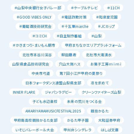
＃山梨中央銀行女子バレー部
＃ケーブルテレビ
＃11CH
＃GOOD VIBES ONLY
＃電話詐欺対策
＃和泉愛児園
＃葡萄酒技術研究会
＃十五華marche
＃JCカップ
＃コミCH
＃自主制作番組
＃山梨
＃かきまつり・まいもん朝市
甲府まちなかエリアプラットフォーム
北杜市本谷川渓谷
柳田藤寿
北杜市大滝湧水
山梨県食品技術研究会
穴山大賀ハス
お菓子工房ｍｉｍｉ
中央市弓道
第７回小江戸甲府の夏祭り
日本フォークダンス連盟山梨県支部
凉を求めて
INNER FLARE
ジャパンラグビー
クリーンファイターズ山梨
子ども水辺楽校
未来の荒川をつくる会
AMARIYAMAMUSICFESTIVAL2025
競技かるた
甲府南高校競技かるた支部
かるた甲子園
大和証券甲府
いそじバレーボール大会
甲州弁シンデレラ
はしば文庫