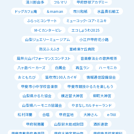
淺川那由多
フルマリ
甲府野球アカデミー
ドッグカフェ庵
＆maman
市川和紙
水晶貴石細工
ふらっとコンサート
ミューコック・コア・ミユキ
M・Cカンタービレ
エコしょうわ2025
山梨ジュエリーミュージアム
小江戸甲府花小路
防災ふえふき
韮崎東ケ丘病院
風林火山パフォーマンスコンテスト
音楽療法士の歌声喫茶
八ヶ岳ベーカーズ
白鳳会
再生ラン
ハーモニカ
おともたび
笛吹市100人カイギ
情報通信設備協会
甲斐市小中学校音楽祭
甲斐市競技かるたを楽しもう
山梨県かるた協会
横近習大神宮
柳町大神宮
山梨県ハーモニカ協議会
やまなしカルチャーランド
松村洋蘭
合唱
甲府盆地
大神さん
e-TAX
甲府税務署
山梨鈴木助成財団
酒折連歌
甲斐市敷島吹奏楽団
甲府大神宮節分祭
甲府南高校家庭科