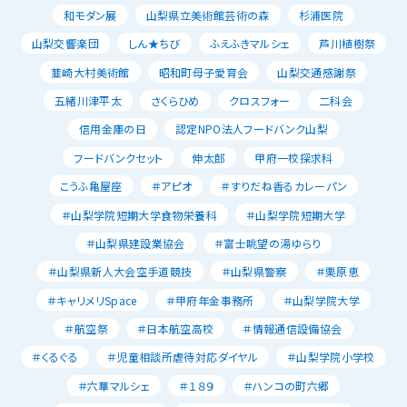
和モダン展
山梨県立美術館芸術の森
杉浦医院
山梨交響楽団
しん★ちび
ふえふきマルシェ
芦川植樹祭
韮崎大村美術館
昭和町母子愛育会
山梨交通感謝祭
五緒川津平太
さくらひめ
クロスフォー
二科会
信用金庫の日
認定NPO法人フードバンク山梨
フードバンクセット
伸太郎
甲府一校探求科
こうふ亀屋座
＃アピオ
＃すりだね香るカレーパン
＃山梨学院短期大学食物栄養科
＃山梨学院短期大学
＃山梨県建設業協会
＃富士眺望の湯ゆらり
＃山梨県新人大会空手道競技
＃山梨県警察
＃栗原恵
＃キャリメリSpace
＃甲府年金事務所
＃山梨学院大学
＃航空祭
＃日本航空高校
＃情報通信設備協会
＃くるぐる
＃児童相談所虐待対応ダイヤル
＃山梨学院小学校
＃六華マルシェ
＃１８９
＃ハンコの町六郷