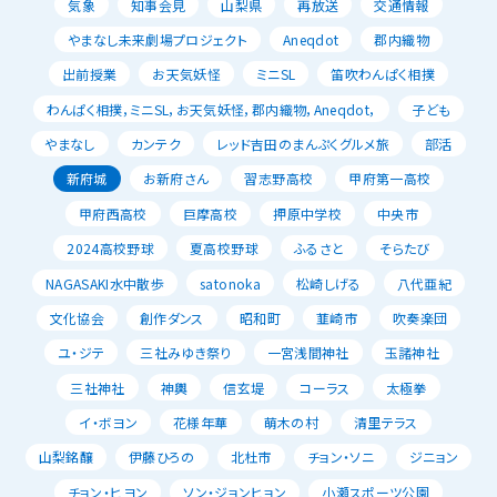
気象
知事会見
山梨県
再放送
交通情報
やまなし未来劇場プロジェクト
Aneqdot
郡内織物
出前授業
お天気妖怪
ミニSL
笛吹わんぱく相撲
わんぱく相撲，ミニSL，お天気妖怪，郡内織物，Aneqdot，
子ども
やまなし
カンテク
レッド吉田のまんぷくグルメ旅
部活
新府城
お新府さん
習志野高校
甲府第一高校
甲府西高校
巨摩高校
押原中学校
中央市
2024高校野球
夏高校野球
ふるさと
そらたび
NAGASAKI水中散歩
satonoka
松崎しげる
八代亜紀
文化協会
創作ダンス
昭和町
韮崎市
吹奏楽団
ユ・ジテ
三社みゆき祭り
一宮浅間神社
玉諸神社
三社神社
神輿
信玄堤
コーラス
太極拳
イ・ボヨン
花様年華
萌木の村
清里テラス
山梨銘醸
伊藤ひろの
北杜市
チョン・ソニ
ジニョン
チョン・ヒヨン
ソン・ジョンヒョン
小瀬スポーツ公園