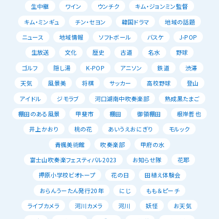
生中継
ワイン
ウンチク
キム・ジョンミン監督
キム・ミンギュ
チン・セヨン
韓国ドラマ
地域の話題
ニュース
地域情報
ソフトボール
バスケ
J-POP
生放送
文化
歴史
古道
名水
野球
ゴルフ
隠し湯
K-POP
アニソン
鉄道
渋滞
天気
風景美
将棋
サッカー
高校野球
登山
アイドル
ジモラブ
河口湖南中吹奏楽部
熟成黒たまご
棚田のある風景
甲斐市
棚田
御領棚田
根岸哲也
井上かおり
桃の花
あいうえおにぎり
モルック
青楓美術館
吹奏楽部
甲府の水
富士山吹奏楽フェスティバル2023
お知らせ隊
花耶
押原小学校ビオトープ
花の日
田植え体験会
おらんうーたん発行20年
にじ
もも＆ピーチ
ライブカメラ
河川カメラ
河川
妖怪
お天気