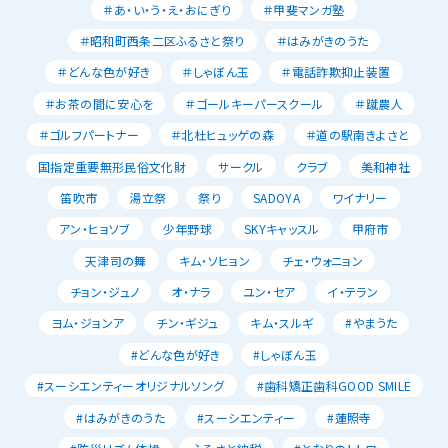
＃あ・い・う・え・おにぎり
＃甲斐マンガ塾
＃昭和町西条二区ふるさと祭り
＃はみがきのうた
＃どんな色が好き
＃しゃぼん玉
＃電話詐欺抑止装置
＃お茶の間に安心を
＃ゴールキーパースクール
＃蹴農人
＃ゴルフパートナー
＃北杜ヒュッゲの森
＃道の駅南きよさと
国指定重要無形民俗文化財
サークル
クラブ
美和神社
笛吹市
湯立祭
祭り
SADOYA
ワイナリー
アン・ヒョソブ
少年野球
SKYキャッスル
甲府市
天津司の舞
キム・ソヒョン
チェ・ウォニョン
チョン・ジュノ
オ・ナラ
ユン・セア
イ・テラン
ヨム・ジョンア
チン・ギジュ
キム・スルギ
#やまうた
#どんな色が好き
#しゃぼん玉
#スーシエンティーオリジナルソング
#歯科矯正歯科GOOD SMILE
#はみがきのうた
#スーシエンティー
#蓮照寺