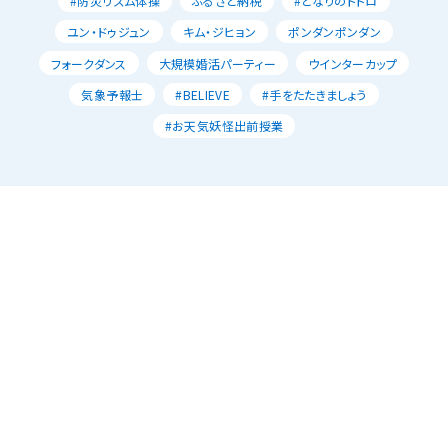
#防災リズム体操
ふるさと納税
#となりのトトロ
ユン・ドゥジュン
キム・ジヒョン
ポンダンポンダン
フォークダンス
大規模婚活パーティー
ウインターカップ
気象予報士
#BELIEVE
#手をたたきましょう
#お天気妖怪出前授業