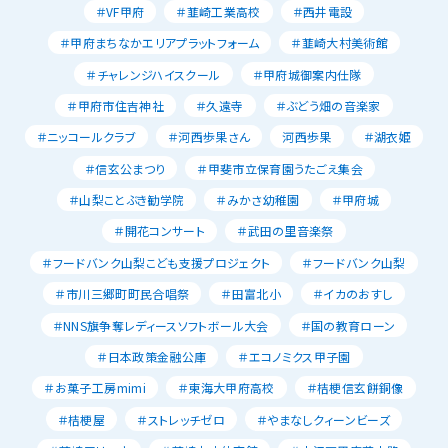
＃VF甲府
＃韮崎工業高校
＃西井電設
＃甲府まちなかエリアプラットフォーム
＃韮崎大村美術館
＃チャレンジハイスクール
＃甲府城御案内仕隊
＃甲府市住吉神社
＃久遠寺
＃ぶどう畑の音楽家
＃ニッコールクラブ
＃河西歩果さん
河西歩果
＃湖衣姫
＃信玄公まつり
＃甲斐市立保育園うたごえ集会
＃山梨ことぶき勧学院
＃みかさ幼稚園
＃甲府城
＃開花コンサート
＃武田の里音楽祭
＃フードバンク山梨こども支援プロジェクト
＃フードバンク山梨
＃市川三郷町町民合唱祭
＃田富北小
＃イカのおすし
＃NNS旗争奪レディースソフトボール大会
＃国の教育ローン
＃日本政策金融公庫
＃エコノミクス甲子園
＃お菓子工房mimi
＃東海大甲府高校
＃桔梗信玄餅銅像
＃桔梗屋
＃ストレッチゼロ
＃やまなしクィーンビーズ