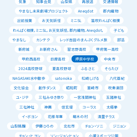
気象
知事会見
山梨県
再放送
交通情報
やまなし未来劇場プロジェクト
Aneqdot
郡内織物
出前授業
お天気妖怪
ミニSL
笛吹わんぱく相撲
わんぱく相撲，ミニSL，お天気妖怪，郡内織物，Aneqdot，
子ども
やまなし
カンテク
レッド吉田のまんぷくグルメ旅
部活
新府城
お新府さん
習志野高校
甲府第一高校
甲府西高校
巨摩高校
押原中学校
中央市
2024高校野球
夏高校野球
ふるさと
そらたび
NAGASAKI水中散歩
satonoka
松崎しげる
八代亜紀
文化協会
創作ダンス
昭和町
韮崎市
吹奏楽団
ユ・ジテ
三社みゆき祭り
一宮浅間神社
玉諸神社
三社神社
神輿
信玄堤
コーラス
太極拳
イ・ボヨン
花様年華
萌木の村
清里テラス
山梨銘醸
伊藤ひろの
北杜市
チョン・ソニ
ジニョン
チョン・ヒヨン
ソン・ジョンヒョン
小瀬スポーツ公園