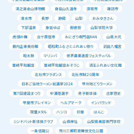
湯之奥金山博物館
身延山久遠寺
須坂市
諏訪市
清水市
長野
静岡
山梨
おみゆきさん
下部温泉
身延ゆば
樹徳祭
山梨学院大学
虎頭の舞
台ケ原宿市
おにぎり専門店RAN
山県大弐
薮内正幸美術館
昭和町ふるさとふれあい祭り
武田八幡宮
和太鼓
マリンバ
世界農業遺産フェスティバル
韮崎平和観音
韮崎平和観音おそうじ
須玉ふれあい文化館
北杜市フラダンス
北杜市制２０周年
日本ご当地ラーメン総選挙2024
甲州地どりラーメン
第７回建設まつり
中澤陸選手
男子新体操
古家啓史
甲斐市ブレイキン
ヘルプマーク
インバウンド
現璽メタル
ハンコ
印章
はんこ
シンドバット新体操クラブ
山県神社
山梨県美容専門学校
一条信龍公
市川三郷町歌舞伎文化公園