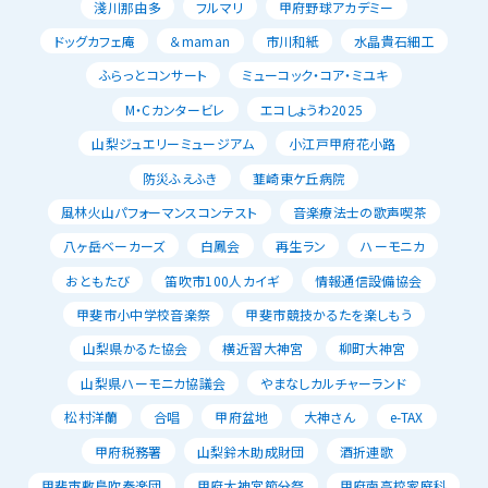
淺川那由多
フルマリ
甲府野球アカデミー
ドッグカフェ庵
＆maman
市川和紙
水晶貴石細工
ふらっとコンサート
ミューコック・コア・ミユキ
M・Cカンタービレ
エコしょうわ2025
山梨ジュエリーミュージアム
小江戸甲府花小路
防災ふえふき
韮崎東ケ丘病院
風林火山パフォーマンスコンテスト
音楽療法士の歌声喫茶
八ヶ岳ベーカーズ
白鳳会
再生ラン
ハーモニカ
おともたび
笛吹市100人カイギ
情報通信設備協会
甲斐市小中学校音楽祭
甲斐市競技かるたを楽しもう
山梨県かるた協会
横近習大神宮
柳町大神宮
山梨県ハーモニカ協議会
やまなしカルチャーランド
松村洋蘭
合唱
甲府盆地
大神さん
e-TAX
甲府税務署
山梨鈴木助成財団
酒折連歌
甲斐市敷島吹奏楽団
甲府大神宮節分祭
甲府南高校家庭科