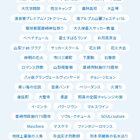
大弐学問祭
防災キャンプ
農林高校
大正琴
清泉寮プレミアムソフトクリーム
南アルプス山麓フェスティバル
築地新居御崎神社祭り
大久保嘉人サッカー教室
べべナチュール
富士すばるランド
お月見茶会
山梨フォトクラブ
サッカースクール
花火師
花火大会
神明の花火
市川三郷町
下黒駒
石尊祭
ロマンス詐欺
山梨県警察
韮崎市制施行70周年
八ヶ岳グランヴェールヴィンヤード
チョン・ジヒョン
青い海の伝説
音楽バンド
ベリーダンス
火渡り
身延町
大聖寺
柔道
照英の全国チャレンジの旅
イ・ミンホ
パク・ジウン
マルスワイン
韮崎市政施行70周年
ソウル･クチュール
SOULcouture
Maschera
マスケラ
ファンタジーロマンス
地球上最後の人魚
冷血天才詐欺師
秋本奈緒美の名水巡り