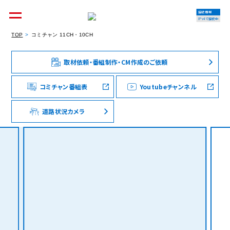
接続情報
IPv4で接続中
TOP
コミチャン 11CH・10CH
取材依頼・番組制作・CM作成のご依頼
個人のお客様
集合住宅オーナーの方
コミチャン番組表
Youtubeチャンネル
道路状況カメラ
法人のお客様
料金シミュレーション
資料請求