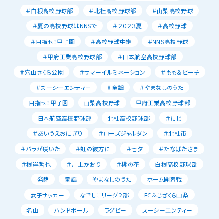
＃白根高校野球部
＃北杜高校野球部
＃山梨高校野球
＃夏の高校野球はNNSで
＃２０２３夏
＃高校野球
＃目指せ！甲子園
＃高校野球中継
＃NNS高校野球
＃甲府工業高校野球部
＃日本航空高校野球部
＃穴山さくら公園
＃サマーイルミネーション
＃もも＆ピーチ
＃スーシーエンティー
＃童謡
＃やまなしのうた
目指せ！甲子園
山梨高校野球
甲府工業高校野球部
日本航空高校野球部
北杜高校野球部
＃にじ
＃あいうえおにぎり
＃ローズジャルダン
＃北杜市
＃バラが咲いた
＃虹の彼方に
＃七夕
＃たなばたさま
＃根岸哲也
＃井上かおり
＃桃の花
白根高校野球部
発酵
童謡
やまなしのうた
ホーム開幕戦
女子サッカー
なでしこリーグ２部
FCふじざくら山梨
名山
ハンドボール
ラグビー
スーシーエンティー