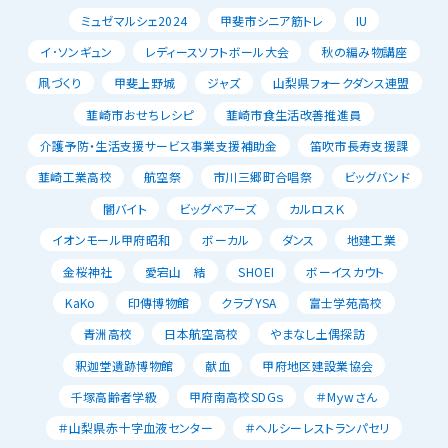
ミュゼマルシェ2024
甲斐市シニア筋トレ
IU
イ･ソンギュン
レディースソフトボール大会
秋の編み物講座
凧づくり
甲斐上野城
ジャズ
山梨県フォークダンス連盟
韮崎市おせちレシピ
韮崎市食生活改善推進員
介護予防・生活支援サービス事業支援補助金
笛吹市長寿支援課
韮崎工業高校
航空祭
市川三郷町合唱祭
ビッグバンド
闇バイト
ビッグベアーズ
カルロスＫ
イオンモール甲府昭和
ボーカル
ダンス
地建工業
金桜神社
愛宕山 結
SHOEI
ボーイスカウト
KaKo
印傳博物館
クラブYSA
富士学苑高校
青洲高校
日本航空高校
やまなし土偶探訪
釈迦堂遺跡博物館
献血
甲府地区建設業協会
千塚高齢者学級
甲府南高校SDGｓ
＃Mｙwさん
＃山梨県赤十字血液センター
＃ヘルシーレストランパセリ