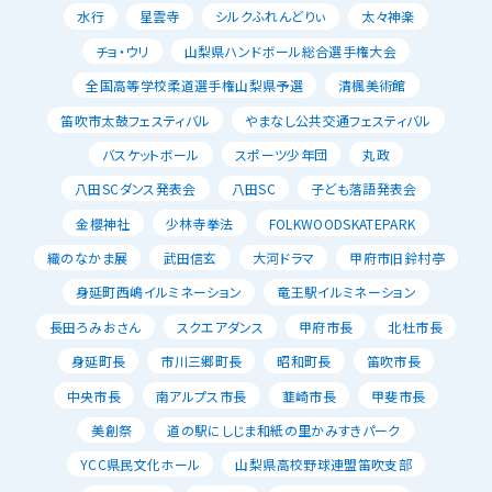
水行
星雲寺
シルクふれんどりぃ
太々神楽
チョ・ウリ
山梨県ハンドボール総合選手権大会
全国高等学校柔道選手権山梨県予選
清楓美術館
笛吹市太鼓フェスティバル
やまなし公共交通フェスティバル
バスケットボール
スポーツ少年団
丸政
八田SCダンス発表会
八田SC
子ども落語発表会
金櫻神社
少林寺拳法
FOLKWOODSKATEPARK
織のなかま展
武田信玄
大河ドラマ
甲府市旧鈴村亭
身延町西嶋イルミネーション
竜王駅イルミネーション
長田ろみおさん
スクエアダンス
甲府市長
北杜市長
身延町長
市川三郷町長
昭和町長
笛吹市長
中央市長
南アルプス市長
韮崎市長
甲斐市長
美創祭
道の駅にしじま和紙の里かみすきパーク
YCC県民文化ホール
山梨県高校野球連盟笛吹支部