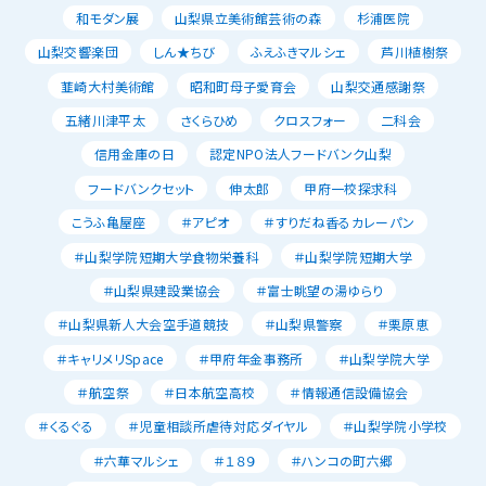
和モダン展
山梨県立美術館芸術の森
杉浦医院
山梨交響楽団
しん★ちび
ふえふきマルシェ
芦川植樹祭
韮崎大村美術館
昭和町母子愛育会
山梨交通感謝祭
五緒川津平太
さくらひめ
クロスフォー
二科会
信用金庫の日
認定NPO法人フードバンク山梨
フードバンクセット
伸太郎
甲府一校探求科
こうふ亀屋座
＃アピオ
＃すりだね香るカレーパン
＃山梨学院短期大学食物栄養科
＃山梨学院短期大学
＃山梨県建設業協会
＃富士眺望の湯ゆらり
＃山梨県新人大会空手道競技
＃山梨県警察
＃栗原恵
＃キャリメリSpace
＃甲府年金事務所
＃山梨学院大学
＃航空祭
＃日本航空高校
＃情報通信設備協会
＃くるぐる
＃児童相談所虐待対応ダイヤル
＃山梨学院小学校
＃六華マルシェ
＃１８９
＃ハンコの町六郷