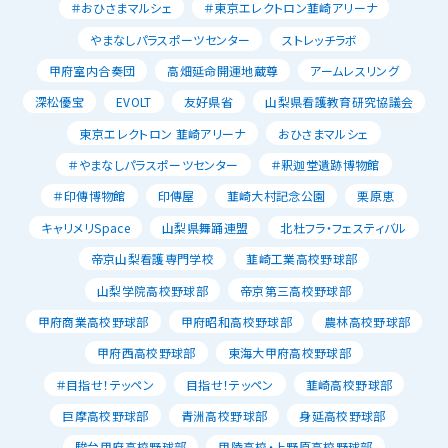
＃おひさまマルシェ
＃東京エレクトロン韮崎アリーナ
やまなしパラスポーツセンター
ストレッチラボ
甲府室内合奏団
高畑延命開運地蔵尊
アームレスリング
深松優宝
EVOLT
友好県省
山梨県看護教育研究協議会
東京エレクトロン 韮崎アリーナ
おひさまマルシェ
＃やまなしパラスポーツセンター
＃釈迦堂遺跡博物館
＃印傳博物館
印傳屋
韮崎大村記念公園
栗原恵
キャリメリSpace
山梨県舞踊連盟
北杜フラ・フェスティバル
帝京山梨看護専門学校
韮崎工業高校野球部
山梨学院高校野球部
帝京第三高校野球部
甲府商業高校野球部
甲府昭和高校野球部
農林高校野球部
甲府西高校野球部
東海大甲府高校野球部
＃目指せ！テッペン
目指せ！テッペン
韮崎高校野球部
巨摩高校野球部
青洲高校野球部
身延高校野球部
駿台甲府高校野球部
甲陵高校・上野原高校野球部