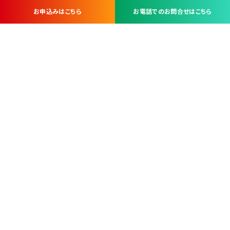
お申込みはこちら
お電話でのお問合せはこちら
お問い合わせ・お申し込みは
※当社は山梨県内 7 市 3 町を対象にケーブルテレビ・インターネ
ットサービスを提供する会社です。
総合受電窓口
コンタクトセンター
TEL.055-251-7111
甲府市北口2-14-14
MAP
＜電話＞ 月～金 9：00～19：00、（土・日・祝日）9：00～17：00
＜窓口＞ 月～土 9：00～16：30 ※日・祝日を除く
本社営業部