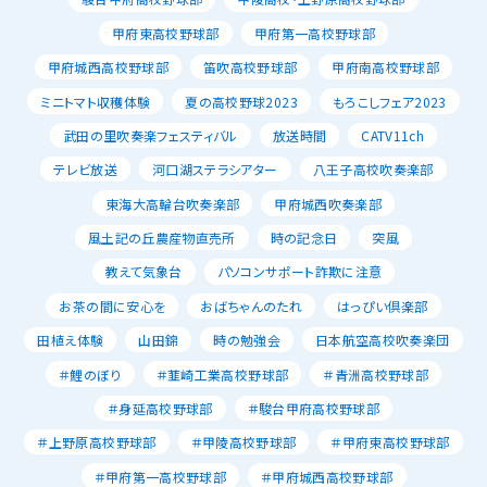
甲府東高校野球部
甲府第一高校野球部
甲府城西高校野球部
笛吹高校野球部
甲府南高校野球部
ミニトマト収穫体験
夏の高校野球2023
もろこしフェア2023
武田の里吹奏楽フェスティバル
放送時間
CATV11ch
テレビ放送
河口湖ステラシアター
八王子高校吹奏楽部
東海大高輪台吹奏楽部
甲府城西吹奏楽部
風土記の丘農産物直売所
時の記念日
突風
教えて気象台
パソコンサポート詐欺に注意
お茶の間に安心を
おばちゃんのたれ
はっぴい倶楽部
田植え体験
山田錦
時の勉強会
日本航空高校吹奏楽団
＃鯉のぼり
＃韮崎工業高校野球部
＃青洲高校野球部
＃身延高校野球部
＃駿台甲府高校野球部
＃上野原高校野球部
＃甲陵高校野球部
＃甲府東高校野球部
＃甲府第一高校野球部
＃甲府城西高校野球部