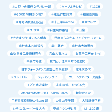
＃山梨中央銀行女子バレー部
＃ケーブルテレビ
＃11CH
＃GOOD VIBES ONLY
＃電話詐欺対策
＃和泉愛児園
＃葡萄酒技術研究会
＃十五華marche
＃JCカップ
＃コミCH
＃自主制作番組
＃山梨
＃かきまつり・まいもん朝市
甲府まちなかエリアプラットフォーム
北杜市本谷川渓谷
柳田藤寿
北杜市大滝湧水
山梨県食品技術研究会
穴山大賀ハス
お菓子工房ｍｉｍｉ
中央市弓道
第７回小江戸甲府の夏祭り
日本フォークダンス連盟山梨県支部
凉を求めて
INNER FLARE
ジャパンラグビー
クリーンファイターズ山梨
子ども水辺楽校
未来の荒川をつくる会
AMARIYAMAMUSICFESTIVAL2025
競技かるた
甲府南高校競技かるた支部
かるた甲子園
大和証券甲府
いそじバレーボール大会
甲州弁シンデレラ
はしば文庫