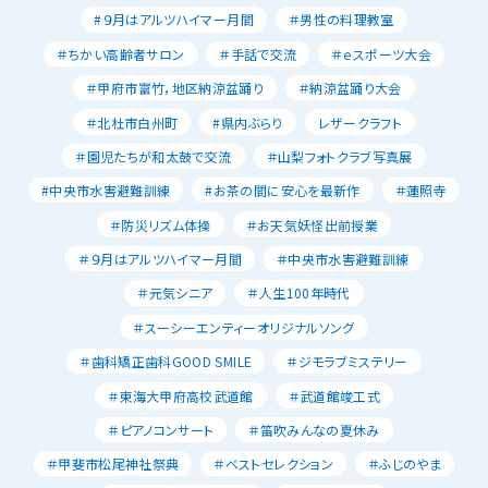
#９月はアルツハイマー月間
＃男性の料理教室
＃ちかい高齢者サロン
＃手話で交流
＃ｅスポーツ大会
＃甲府市富竹，地区納涼盆踊り
＃納涼盆踊り大会
＃北杜市白州町
#県内ぶらり
レザークラフト
＃園児たちが和太鼓で交流
＃山梨フォトクラブ写真展
#中央市水害避難訓練
#お茶の間に安心を最新作
＃蓮照寺
＃防災リズム体操
＃お天気妖怪出前授業
＃９月はアルツハイマー月間
＃中央市水害避難訓練
＃元気シニア
＃人生100年時代
＃スーシーエンティーオリジナルソング
＃歯科矯正歯科GOOD SMILE
＃ジモラブミステリー
＃東海大甲府高校武道館
＃武道館竣工式
＃ピアノコンサート
＃笛吹みんなの夏休み
＃甲斐市松尾神社祭典
＃ベストセレクション
＃ふじのやま