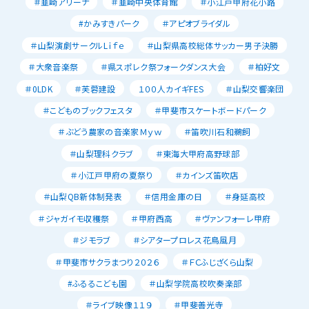
＃韮崎アリーナ
＃韮崎中央体育館
＃小江戸甲府花小路
#かみすきパーク
＃アピオブライダル
＃山梨演劇サークルLｉｆｅ
＃山梨県高校総体サッカー男子決勝
＃大衆音楽祭
＃県スポレク祭フォークダンス大会
＃柏好文
＃0LDK
＃芙蓉建設
１００人カイギFES
＃山梨交響楽団
＃こどものブックフェスタ
＃甲斐市スケートボードパーク
＃ぶどう農家の音楽家Ｍｙｗ
＃笛吹川石和鵜飼
＃山梨理科クラブ
＃東海大甲府高野球部
＃小江戸甲府の夏祭り
＃カインズ笛吹店
＃山梨QB新体制発表
＃信用金庫の日
＃身延高校
＃ジャガイモ収穫祭
＃甲府西高
＃ヴァンフォーレ甲府
＃ジモラブ
＃シアタープロレス花鳥風月
＃甲斐市サクラまつり２０２６
＃ＦＣふじざくら山梨
#ふるるこども園
＃山梨学院高校吹奏楽部
＃ライブ映像１１９
＃甲斐善光寺