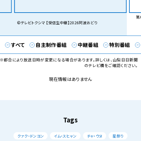
第6
©テレビトクシマ 【受信生中継】2026阿波おどり
すべて
自主制作番組
中継番組
特別番組
※都合により放送日時が変更になる場合があります。詳しくは、山梨日日新聞
のテレビ欄をご確認ください。
現在情報はありません
Tags
クァク・ドンヨン
イム・スヒャン
チャ・ウヌ
星祭り