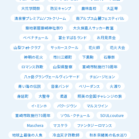
大弐学問祭
防災キャンプ
農林高校
大正琴
清泉寮プレミアムソフトクリーム
南アルプス山麓フェスティバル
築地新居御崎神社祭り
大久保嘉人サッカー教室
べべナチュール
富士すばるランド
お月見茶会
山梨フォトクラブ
サッカースクール
花火師
花火大会
神明の花火
市川三郷町
下黒駒
石尊祭
ロマンス詐欺
山梨県警察
韮崎市制施行70周年
八ヶ岳グランヴェールヴィンヤード
チョン・ジヒョン
青い海の伝説
音楽バンド
ベリーダンス
火渡り
身延町
大聖寺
柔道
照英の全国チャレンジの旅
イ・ミンホ
パク・ジウン
マルスワイン
韮崎市政施行70周年
ソウル･クチュール
SOULcouture
Maschera
マスケラ
ファンタジーロマンス
地球上最後の人魚
冷血天才詐欺師
秋本奈緒美の名水巡り