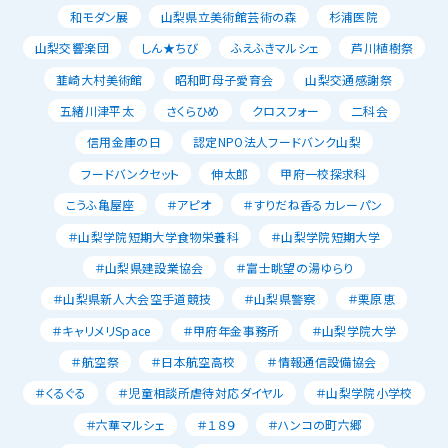
和モダン展
山梨県立美術館芸術の森
杉浦医院
山梨交響楽団
しん★ちび
ふえふきマルシェ
芦川植樹祭
韮崎大村美術館
昭和町母子愛育会
山梨交通感謝祭
五緒川津平太
さくらひめ
クロスフォー
二科会
信用金庫の日
認定NPO法人フードバンク山梨
フードバンクセット
伸太郎
甲府一校探求科
こうふ亀屋座
＃アピオ
＃すりだね香るカレーパン
＃山梨学院短期大学食物栄養科
＃山梨学院短期大学
＃山梨県建設業協会
＃富士眺望の湯ゆらり
＃山梨県新人大会空手道競技
＃山梨県警察
＃栗原恵
＃キャリメリSpace
＃甲府年金事務所
＃山梨学院大学
＃航空祭
＃日本航空高校
＃情報通信設備協会
＃くるぐる
＃児童相談所虐待対応ダイヤル
＃山梨学院小学校
＃六華マルシェ
＃１８９
＃ハンコの町六郷