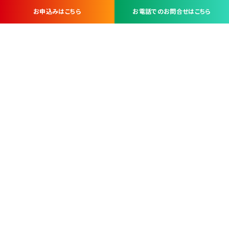
お申込みはこちら
お電話でのお問合せはこちら
お問い合わせ・お申し込みは
※当社は山梨県内 7 市 3 町を対象にケーブルテレビ・インターネ
ットサービスを提供する会社です。
総合受電窓口
コンタクトセンター
TEL.055-251-7111
甲府市北口2-14-14
MAP
＜電話＞ 月～金 9：00～19：00、（土・日・祝日）9：00～17：00
＜窓口＞ 月～土 9：00～16：30 ※日・祝日を除く
本社営業部