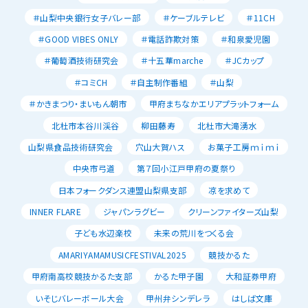
＃山梨中央銀行女子バレー部
＃ケーブルテレビ
＃11CH
＃GOOD VIBES ONLY
＃電話詐欺対策
＃和泉愛児園
＃葡萄酒技術研究会
＃十五華marche
＃JCカップ
＃コミCH
＃自主制作番組
＃山梨
＃かきまつり・まいもん朝市
甲府まちなかエリアプラットフォーム
北杜市本谷川渓谷
柳田藤寿
北杜市大滝湧水
山梨県食品技術研究会
穴山大賀ハス
お菓子工房ｍｉｍｉ
中央市弓道
第７回小江戸甲府の夏祭り
日本フォークダンス連盟山梨県支部
凉を求めて
INNER FLARE
ジャパンラグビー
クリーンファイターズ山梨
子ども水辺楽校
未来の荒川をつくる会
AMARIYAMAMUSICFESTIVAL2025
競技かるた
甲府南高校競技かるた支部
かるた甲子園
大和証券甲府
いそじバレーボール大会
甲州弁シンデレラ
はしば文庫