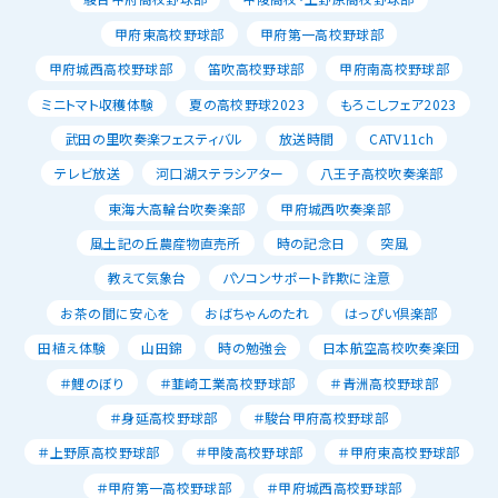
甲府東高校野球部
甲府第一高校野球部
甲府城西高校野球部
笛吹高校野球部
甲府南高校野球部
ミニトマト収穫体験
夏の高校野球2023
もろこしフェア2023
武田の里吹奏楽フェスティバル
放送時間
CATV11ch
テレビ放送
河口湖ステラシアター
八王子高校吹奏楽部
東海大高輪台吹奏楽部
甲府城西吹奏楽部
風土記の丘農産物直売所
時の記念日
突風
教えて気象台
パソコンサポート詐欺に注意
お茶の間に安心を
おばちゃんのたれ
はっぴい倶楽部
田植え体験
山田錦
時の勉強会
日本航空高校吹奏楽団
＃鯉のぼり
＃韮崎工業高校野球部
＃青洲高校野球部
＃身延高校野球部
＃駿台甲府高校野球部
＃上野原高校野球部
＃甲陵高校野球部
＃甲府東高校野球部
＃甲府第一高校野球部
＃甲府城西高校野球部