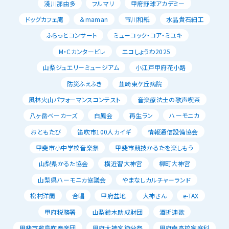
淺川那由多
フルマリ
甲府野球アカデミー
ドッグカフェ庵
＆maman
市川和紙
水晶貴石細工
ふらっとコンサート
ミューコック・コア・ミユキ
M・Cカンタービレ
エコしょうわ2025
山梨ジュエリーミュージアム
小江戸甲府花小路
防災ふえふき
韮崎東ケ丘病院
風林火山パフォーマンスコンテスト
音楽療法士の歌声喫茶
八ヶ岳ベーカーズ
白鳳会
再生ラン
ハーモニカ
おともたび
笛吹市100人カイギ
情報通信設備協会
甲斐市小中学校音楽祭
甲斐市競技かるたを楽しもう
山梨県かるた協会
横近習大神宮
柳町大神宮
山梨県ハーモニカ協議会
やまなしカルチャーランド
松村洋蘭
合唱
甲府盆地
大神さん
e-TAX
甲府税務署
山梨鈴木助成財団
酒折連歌
甲斐市敷島吹奏楽団
甲府大神宮節分祭
甲府南高校家庭科