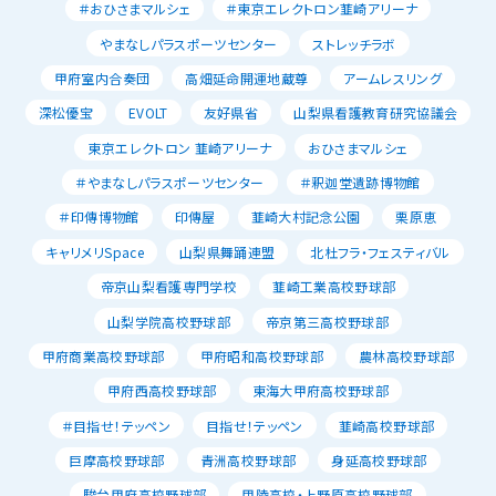
＃おひさまマルシェ
＃東京エレクトロン韮崎アリーナ
やまなしパラスポーツセンター
ストレッチラボ
甲府室内合奏団
高畑延命開運地蔵尊
アームレスリング
深松優宝
EVOLT
友好県省
山梨県看護教育研究協議会
東京エレクトロン 韮崎アリーナ
おひさまマルシェ
＃やまなしパラスポーツセンター
＃釈迦堂遺跡博物館
＃印傳博物館
印傳屋
韮崎大村記念公園
栗原恵
キャリメリSpace
山梨県舞踊連盟
北杜フラ・フェスティバル
帝京山梨看護専門学校
韮崎工業高校野球部
山梨学院高校野球部
帝京第三高校野球部
甲府商業高校野球部
甲府昭和高校野球部
農林高校野球部
甲府西高校野球部
東海大甲府高校野球部
＃目指せ！テッペン
目指せ！テッペン
韮崎高校野球部
巨摩高校野球部
青洲高校野球部
身延高校野球部
駿台甲府高校野球部
甲陵高校・上野原高校野球部