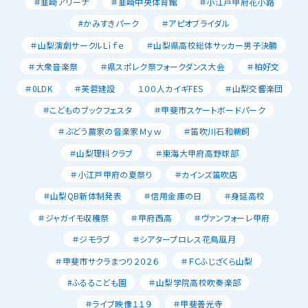
＃韮崎アリーナ
＃韮崎中央体育館
＃小江戸甲府花小路
#かみすきパーク
＃アピオブライダル
＃山梨演劇サークルLｉｆｅ
＃山梨県高校総体サッカー男子決勝
＃大衆音楽祭
＃県スポレク祭フォークダンス大会
＃柏好文
＃0LDK
＃芙蓉建設
１００人カイギFES
＃山梨交響楽団
＃こどものブックフェスタ
＃甲斐市スケートボードパーク
＃ぶどう農家の音楽家Ｍｙｗ
＃笛吹川石和鵜飼
＃山梨理科クラブ
＃東海大甲府高野球部
＃小江戸甲府の夏祭り
＃カインズ笛吹店
＃山梨QB新体制発表
＃信用金庫の日
＃身延高校
＃ジャガイモ収穫祭
＃甲府西高
＃ヴァンフォーレ甲府
＃ジモラブ
＃シアタープロレス花鳥風月
＃甲斐市サクラまつり２０２６
＃ＦＣふじざくら山梨
#ふるるこども園
＃山梨学院高校吹奏楽部
＃ライブ映像１１９
＃甲斐善光寺