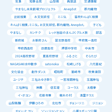
気象
知事会見
山梨県
再放送
交通情報
やまなし未来劇場プロジェクト
Aneqdot
郡内織物
出前授業
お天気妖怪
ミニSL
笛吹わんぱく相撲
わんぱく相撲，ミニSL，お天気妖怪，郡内織物，Aneqdot，
子ども
やまなし
カンテク
レッド吉田のまんぷくグルメ旅
部活
新府城
お新府さん
習志野高校
甲府第一高校
甲府西高校
巨摩高校
押原中学校
中央市
2024高校野球
夏高校野球
ふるさと
そらたび
NAGASAKI水中散歩
satonoka
松崎しげる
八代亜紀
文化協会
創作ダンス
昭和町
韮崎市
吹奏楽団
ユ・ジテ
三社みゆき祭り
一宮浅間神社
玉諸神社
三社神社
神輿
信玄堤
コーラス
太極拳
イ・ボヨン
花様年華
萌木の村
清里テラス
山梨銘醸
伊藤ひろの
北杜市
チョン・ソニ
ジニョン
チョン・ヒヨン
ソン・ジョンヒョン
小瀬スポーツ公園