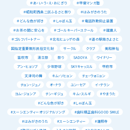
＃あ・い・う・え・おにぎり
＃甲斐マンガ塾
＃昭和町西条二区ふるさと祭り
＃はみがきのうた
＃どんな色が好き
＃しゃぼん玉
＃電話詐欺抑止装置
＃お茶の間に安心を
＃ゴールキーパースクール
＃蹴農人
＃ゴルフパートナー
＃北杜ヒュッゲの森
＃道の駅南きよさと
国指定重要無形民俗文化財
サークル
クラブ
美和神社
笛吹市
湯立祭
祭り
SADOYA
ワイナリー
アン・ヒョソブ
少年野球
SKYキャッスル
甲府市
天津司の舞
キム・ソヒョン
チェ・ウォニョン
チョン・ジュノ
オ・ナラ
ユン・セア
イ・テラン
ヨム・ジョンア
チン・ギジュ
キム・スルギ
#やまうた
#どんな色が好き
#しゃぼん玉
#スーシエンティーオリジナルソング
#歯科矯正歯科GOOD SMILE
#はみがきのうた
#スーシエンティー
#蓮照寺