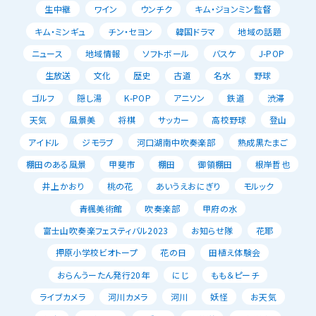
生中継
ワイン
ウンチク
キム・ジョンミン監督
キム・ミンギュ
チン・セヨン
韓国ドラマ
地域の話題
ニュース
地域情報
ソフトボール
バスケ
J-POP
生放送
文化
歴史
古道
名水
野球
ゴルフ
隠し湯
K-POP
アニソン
鉄道
渋滞
天気
風景美
将棋
サッカー
高校野球
登山
アイドル
ジモラブ
河口湖南中吹奏楽部
熟成黒たまご
棚田のある風景
甲斐市
棚田
御領棚田
根岸哲也
井上かおり
桃の花
あいうえおにぎり
モルック
青楓美術館
吹奏楽部
甲府の水
富士山吹奏楽フェスティバル2023
お知らせ隊
花耶
押原小学校ビオトープ
花の日
田植え体験会
おらんうーたん発行20年
にじ
もも＆ピーチ
ライブカメラ
河川カメラ
河川
妖怪
お天気