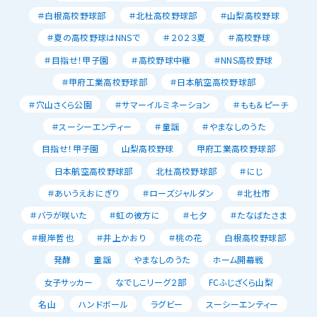
＃白根高校野球部
＃北杜高校野球部
＃山梨高校野球
＃夏の高校野球はNNSで
＃２０２３夏
＃高校野球
＃目指せ！甲子園
＃高校野球中継
＃NNS高校野球
＃甲府工業高校野球部
＃日本航空高校野球部
＃穴山さくら公園
＃サマーイルミネーション
＃もも＆ピーチ
＃スーシーエンティー
＃童謡
＃やまなしのうた
目指せ！甲子園
山梨高校野球
甲府工業高校野球部
日本航空高校野球部
北杜高校野球部
＃にじ
＃あいうえおにぎり
＃ローズジャルダン
＃北杜市
＃バラが咲いた
＃虹の彼方に
＃七夕
＃たなばたさま
＃根岸哲也
＃井上かおり
＃桃の花
白根高校野球部
発酵
童謡
やまなしのうた
ホーム開幕戦
女子サッカー
なでしこリーグ２部
FCふじざくら山梨
名山
ハンドボール
ラグビー
スーシーエンティー