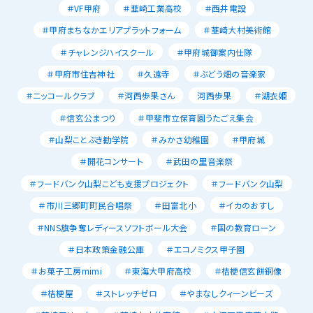
＃VF甲府
＃韮崎工業高校
＃西井電設
＃甲府まちなかエリアプラットフォーム
＃韮崎大村美術館
＃チャレンジハイスクール
＃甲府城御案内仕隊
＃甲府市住吉神社
＃久遠寺
＃ぶどう畑の音楽家
＃ニッコールクラブ
＃河西歩果さん
河西歩果
＃湖衣姫
＃信玄公まつり
＃甲斐市立保育園うたごえ集会
＃山梨ことぶき勧学院
＃みかさ幼稚園
＃甲府城
＃開花コンサート
＃武田の里音楽祭
＃フードバンク山梨こども支援プロジェクト
＃フードバンク山梨
＃市川三郷町町民合唱祭
＃田富北小
＃イカのおすし
＃NNS旗争奪レディースソフトボール大会
＃国の教育ローン
＃日本政策金融公庫
＃エコノミクス甲子園
＃お菓子工房mimi
＃東海大甲府高校
＃桔梗信玄餅銅像
＃桔梗屋
＃ストレッチゼロ
＃やまなしクィーンビーズ