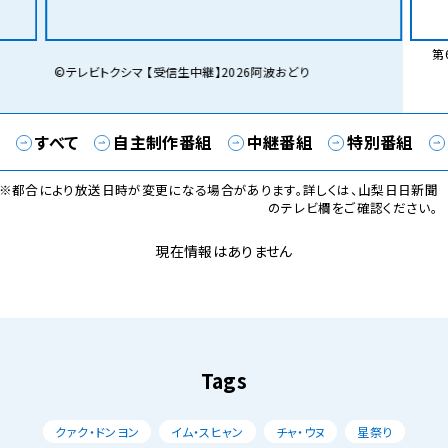
第6
©テレビトクシマ 【受信生中継】2026阿波おどり
すべて
自主制作番組
中継番組
特別番組
※都合により放送日時が変更になる場合があります。詳しくは、山梨日日新聞
のテレビ欄をご確認ください。
現在情報はありません
Tags
クァク・ドンヨン
イム・スヒャン
チャ・ウヌ
星祭り