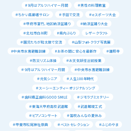
#９月はアルツハイマー月間
＃男性の料理教室
＃ちかい高齢者サロン
＃手話で交流
＃ｅスポーツ大会
＃甲府市富竹，地区納涼盆踊り
＃納涼盆踊り大会
＃北杜市白州町
#県内ぶらり
レザークラフト
＃園児たちが和太鼓で交流
＃山梨フォトクラブ写真展
#中央市水害避難訓練
#お茶の間に安心を最新作
＃蓮照寺
＃防災リズム体操
＃お天気妖怪出前授業
＃９月はアルツハイマー月間
＃中央市水害避難訓練
＃元気シニア
＃人生100年時代
＃スーシーエンティーオリジナルソング
＃歯科矯正歯科GOOD SMILE
＃ジモラブミステリー
＃東海大甲府高校武道館
＃武道館竣工式
＃ピアノコンサート
＃笛吹みんなの夏休み
＃甲斐市松尾神社祭典
＃ベストセレクション
＃ふじのやま