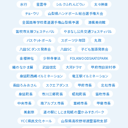
水行
星雲寺
シルクふれんどりぃ
太々神楽
チョ・ウリ
山梨県ハンドボール総合選手権大会
全国高等学校柔道選手権山梨県予選
清楓美術館
笛吹市太鼓フェスティバル
やまなし公共交通フェスティバル
バスケットボール
スポーツ少年団
丸政
八田SCダンス発表会
八田SC
子ども落語発表会
金櫻神社
少林寺拳法
FOLKWOODSKATEPARK
織のなかま展
武田信玄
大河ドラマ
甲府市旧鈴村亭
身延町西嶋イルミネーション
竜王駅イルミネーション
長田ろみおさん
スクエアダンス
甲府市長
北杜市長
身延町長
市川三郷町長
昭和町長
笛吹市長
中央市長
南アルプス市長
韮崎市長
甲斐市長
美創祭
道の駅にしじま和紙の里かみすきパーク
YCC県民文化ホール
山梨県高校野球連盟笛吹支部