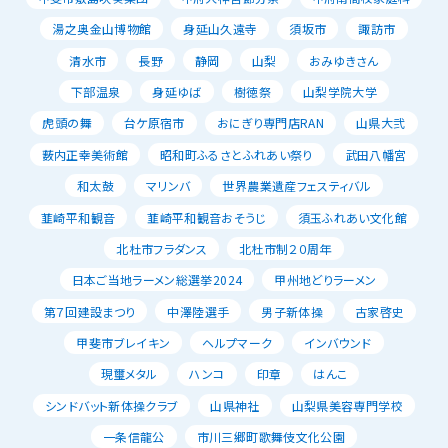
湯之奥金山博物館
身延山久遠寺
須坂市
諏訪市
清水市
長野
静岡
山梨
おみゆきさん
下部温泉
身延ゆば
樹徳祭
山梨学院大学
虎頭の舞
台ケ原宿市
おにぎり専門店RAN
山県大弐
薮内正幸美術館
昭和町ふるさとふれあい祭り
武田八幡宮
和太鼓
マリンバ
世界農業遺産フェスティバル
韮崎平和観音
韮崎平和観音おそうじ
須玉ふれあい文化館
北杜市フラダンス
北杜市制２０周年
日本ご当地ラーメン総選挙2024
甲州地どりラーメン
第７回建設まつり
中澤陸選手
男子新体操
古家啓史
甲斐市ブレイキン
ヘルプマーク
インバウンド
現璽メタル
ハンコ
印章
はんこ
シンドバット新体操クラブ
山県神社
山梨県美容専門学校
一条信龍公
市川三郷町歌舞伎文化公園