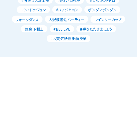
#防災リズム体操
ふるさと納税
#となりのトトロ
ユン・ドゥジュン
キム・ジヒョン
ポンダンポンダン
フォークダンス
大規模婚活パーティー
ウインターカップ
気象予報士
#BELIEVE
#手をたたきましょう
#お天気妖怪出前授業