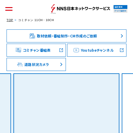
接続情報
IPv4で接続中
TOP
コミチャン 11CH・10CH
取材依頼・番組制作・CM作成のご依頼
個人のお客様
集合住宅オーナーの方
コミチャン番組表
Youtubeチャンネル
道路状況カメラ
法人のお客様
料金シミュレーション
資料請求