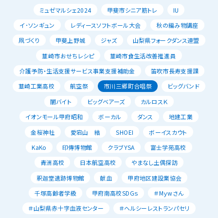
ミュゼマルシェ2024
甲斐市シニア筋トレ
IU
イ･ソンギュン
レディースソフトボール大会
秋の編み物講座
凧づくり
甲斐上野城
ジャズ
山梨県フォークダンス連盟
韮崎市おせちレシピ
韮崎市食生活改善推進員
介護予防・生活支援サービス事業支援補助金
笛吹市長寿支援課
韮崎工業高校
航空祭
市川三郷町合唱祭
ビッグバンド
闇バイト
ビッグベアーズ
カルロスＫ
イオンモール甲府昭和
ボーカル
ダンス
地建工業
金桜神社
愛宕山 結
SHOEI
ボーイスカウト
KaKo
印傳博物館
クラブYSA
富士学苑高校
青洲高校
日本航空高校
やまなし土偶探訪
釈迦堂遺跡博物館
献血
甲府地区建設業協会
千塚高齢者学級
甲府南高校SDGｓ
＃Mｙwさん
＃山梨県赤十字血液センター
＃ヘルシーレストランパセリ